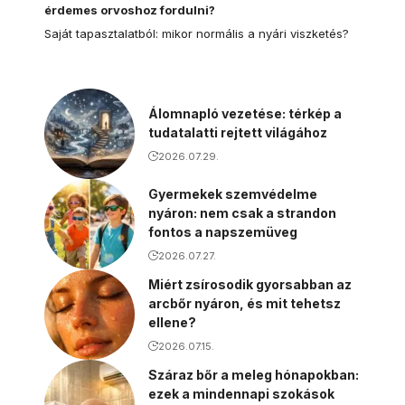
érdemes orvoshoz fordulni?
Saját tapasztalatból: mikor normális a nyári viszketés?
Álomnapló vezetése: térkép a
tudatalatti rejtett világához
2026.07.29.
Gyermekek szemvédelme
nyáron: nem csak a strandon
fontos a napszemüveg
2026.07.27.
Miért zsírosodik gyorsabban az
arcbőr nyáron, és mit tehetsz
ellene?
2026.07.15.
Száraz bőr a meleg hónapokban:
ezek a mindennapi szokások