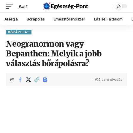
Aa
Allergia
Bőrápolás
Emésztőrendszer
Láz és Fájdalom
BŐRÁPOLÁS
Neogranormon vagy
Bepanthen: Melyik a jobb
választás bőrápolásra?
9 perc olvasás