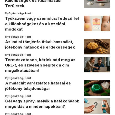
Különbségek és Alkalmazási
Területek
By
Egészség-Pont
Tyúkszem vagy szemölcs: fedezd fel
a különbségeket és a kezelési
módokat
By
Egészség-Pont
Az indiai tömjénfa titkai: használat,
jótékony hatások és érdekességek
By
Egészség-Pont
Természetesen, kérlek add meg az
URL-t, és szívesen segítek a cím
megalkotásában!
By
Egészség-Pont
A malachit varázslatos hatásai és
jótékony tulajdonságai
By
Egészség-Pont
Gél vagy spray: melyik a hatékonyabb
megoldás a mindennapokban?
By
Egészség-Pont