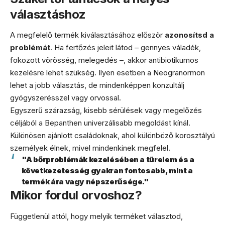
választáshoz
A megfelelő termék kiválasztásához először
azonosítsd a
problémát
. Ha fertőzés jeleit látod – gennyes váladék,
fokozott vörösség, melegedés –, akkor antibiotikumos
kezelésre lehet szükség. Ilyen esetben a Neogranormon
lehet a jobb választás, de mindenképpen konzultálj
gyógyszerésszel vagy orvossal.
Egyszerű szárazság, kisebb sérülések vagy megelőzés
céljából a Bepanthen univerzálisabb megoldást kínál.
Különösen ajánlott családoknak, ahol különböző korosztályú
személyek élnek, mivel mindenkinek megfelel.
"A bőrproblémák kezelésében a türelem és a
következetesség gyakran fontosabb, mint a
termék ára vagy népszerűsége."
Mikor fordul orvoshoz?
Függetlenül attól, hogy melyik terméket választod,