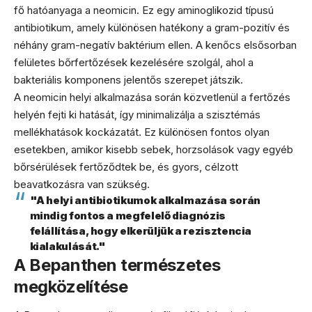
fő hatóanyaga a neomicin. Ez egy aminoglikozid típusú
antibiotikum, amely különösen hatékony a gram-pozitív és
néhány gram-negatív baktérium ellen. A kenőcs elsősorban
felületes bőrfertőzések kezelésére szolgál, ahol a
bakteriális komponens jelentős szerepet játszik.
A neomicin helyi alkalmazása során közvetlenül a fertőzés
helyén fejti ki hatását, így minimalizálja a szisztémás
mellékhatások kockázatát. Ez különösen fontos olyan
esetekben, amikor kisebb sebek, horzsolások vagy egyéb
bőrsérülések fertőződtek be, és gyors, célzott
beavatkozásra van szükség.
"A helyi antibiotikumok alkalmazása során
mindig fontos a megfelelő diagnózis
felállítása, hogy elkerüljük a rezisztencia
kialakulását."
A Bepanthen természetes
megközelítése