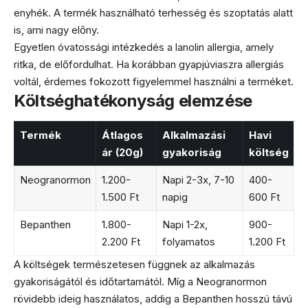
enyhék. A termék használható terhesség és szoptatás alatt
is, ami nagy előny.
Egyetlen óvatossági intézkedés a lanolin allergia, amely
ritka, de előfordulhat. Ha korábban gyapjúviaszra allergiás
voltál, érdemes fokozott figyelemmel használni a terméket.
Költséghatékonyság elemzése
Termék
Átlagos
Alkalmazási
Havi
ár (20g)
gyakoriság
költség
Neogranormon
1.200-
Napi 2-3x, 7-10
400-
1.500 Ft
napig
600 Ft
Bepanthen
1.800-
Napi 1-2x,
900-
2.200 Ft
folyamatos
1.200 Ft
A költségek természetesen függnek az alkalmazás
gyakoriságától és időtartamától. Míg a Neogranormon
rövidebb ideig használatos, addig a Bepanthen hosszú távú