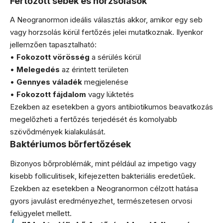
Fertőzött sebek és horzsolások
A Neogranormon ideális választás akkor, amikor egy seb
vagy horzsolás körül fertőzés jelei mutatkoznak. Ilyenkor
jellemzően tapasztalható:
•
Fokozott vörösség
a sérülés körül
•
Melegedés
az érintett területen
•
Gennyes váladék
megjelenése
•
Fokozott fájdalom
vagy lüktetés
Ezekben az esetekben a gyors antibiotikumos beavatkozás
megelőzheti a fertőzés terjedését és komolyabb
szövődmények kialakulását.
Baktériumos bőrfertőzések
Bizonyos bőrproblémák, mint például az impetigo vagy
kisebb folliculitisek, kifejezetten bakteriális eredetűek.
Ezekben az esetekben a Neogranormon célzott hatása
gyors javulást eredményezhet, természetesen orvosi
felügyelet mellett.