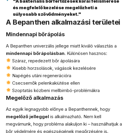
"A bakteriális bőrfertőzések korai felismerése
és megfelelő kezelése megelőzheti a
súlyosabb szövődményeket."
A Bepanthen alkalmazási területei
Mindennapi bőrápolás
A Bepanthen univerzális jellege miatt kiváló választás a
mindennapi bőrápolásban
. Különösen hasznos:
Száraz, repedezett bőr ápolására
Kisebb horzsolások, vágások kezelésére
Napégés utáni regenerációra
Csecsemők pelenkakiütése ellen
Szoptatás közbeni mellbimbó-problémákra
Megelőző alkalmazás
Az egyik legnagyobb előnye a Bepanthennek, hogy
megelőző jelleggel
is alkalmazható. Nem kell
megvárnunk, hogy probléma alakuljon ki – használhatjuk a
bőr védelmére és egészségének megőrzésére is.