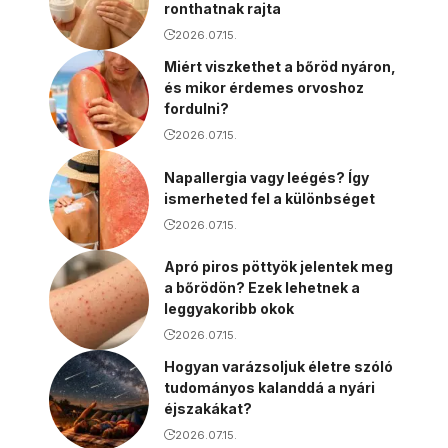
ronthatnak rajta
2026.07.15.
Miért viszkethet a bőröd nyáron,
és mikor érdemes orvoshoz
fordulni?
2026.07.15.
Napallergia vagy leégés? Így
ismerheted fel a különbséget
2026.07.15.
Apró piros pöttyök jelentek meg
a bőrödön? Ezek lehetnek a
leggyakoribb okok
2026.07.15.
Hogyan varázsoljuk életre szóló
tudományos kalanddá a nyári
éjszakákat?
2026.07.15.