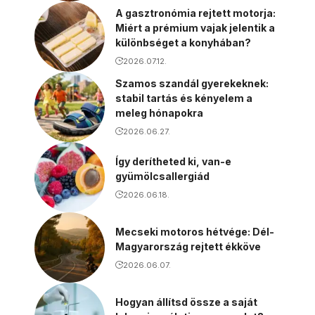
A gasztronómia rejtett motorja:
Miért a prémium vajak jelentik a
különbséget a konyhában?
2026.07.12.
Szamos szandál gyerekeknek:
stabil tartás és kényelem a
meleg hónapokra
2026.06.27.
Így derítheted ki, van-e
gyümölcsallergiád
2026.06.18.
Mecseki motoros hétvége: Dél-
Magyarország rejtett ékköve
2026.06.07.
Hogyan állítsd össze a saját