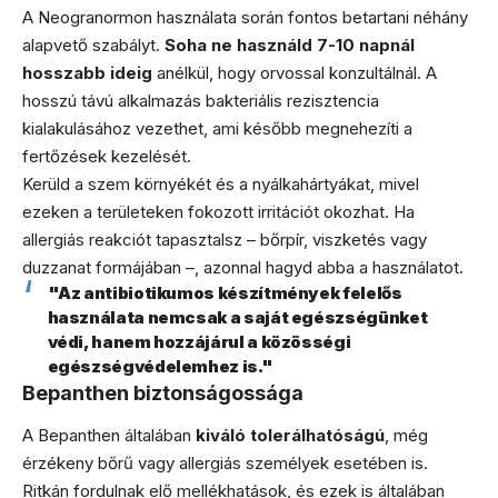
A Neogranormon használata során fontos betartani néhány
alapvető szabályt.
Soha ne használd 7-10 napnál
hosszabb ideig
anélkül, hogy orvossal konzultálnál. A
hosszú távú alkalmazás bakteriális rezisztencia
kialakulásához vezethet, ami később megnehezíti a
fertőzések kezelését.
Kerüld a szem környékét és a nyálkahártyákat, mivel
ezeken a területeken fokozott irritációt okozhat. Ha
allergiás reakciót tapasztalsz – bőrpír, viszketés vagy
duzzanat formájában –, azonnal hagyd abba a használatot.
"Az antibiotikumos készítmények felelős
használata nemcsak a saját egészségünket
védi, hanem hozzájárul a közösségi
egészségvédelemhez is."
Bepanthen biztonságossága
A Bepanthen általában
kiváló tolerálhatóságú
, még
érzékeny bőrű vagy allergiás személyek esetében is.
Ritkán fordulnak elő mellékhatások, és ezek is általában