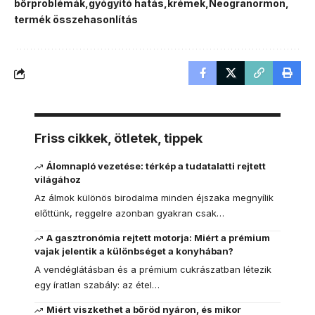
bőrproblémák
gyógyító hatás
krémek
Neogranormon
termék összehasonlítás
Friss cikkek, ötletek, tippek
Álomnapló vezetése: térkép a tudatalatti rejtett
világához
Az álmok különös birodalma minden éjszaka megnyílik
előttünk, reggelre azonban gyakran csak…
A gasztronómia rejtett motorja: Miért a prémium
vajak jelentik a különbséget a konyhában?
A vendéglátásban és a prémium cukrászatban létezik
egy íratlan szabály: az étel…
Miért viszkethet a bőröd nyáron, és mikor