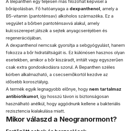
A Bepanthen egy teljesen más filozófiát képvisel a
bőrápolásban. Fő hatóanyaga a
dexpanthenol
, amely a
B5-vitamin (pantoténsav) alkoholos származéka. Ez a
vegyület a bőrben pantoténsavvá alakul, amely
kulcsszerepet játszik a sejtek anyagcseréjében és
regenerációjában.
A dexpanthenol nemcsak gyorsítja a sebgyógyulást, hanem
fokozza a bőr hidratáltságát is. Ez különösen hasznos olyan
esetekben, amikor a bőr kiszáradt, irritált vagy egyszerűen
csak extra gondoskodásra szorul. A Bepanthen széles
körben alkalmazható, a csecsemőkortól kezdve az
idősebb korosztályig.
A termék egyik legnagyobb előnye, hogy
nem tartalmaz
antibiotikumot
, így hosszú távon is biztonságosan
használható anélkül, hogy aggódnunk kellene a bakteriális
rezisztencia kialakulása miatt.
Mikor válaszd a Neogranormont?