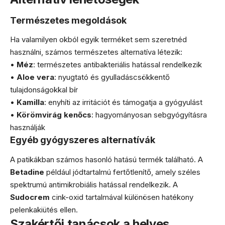
Természetes megoldások
Ha valamilyen okból egyik terméket sem szeretnéd
használni, számos természetes alternatíva létezik:
•
Méz
: természetes antibakteriális hatással rendelkezik
•
Aloe vera
: nyugtató és gyulladáscsökkentő
tulajdonságokkal bír
•
Kamilla
: enyhíti az irritációt és támogatja a gyógyulást
•
Körömvirág kenőcs
: hagyományosan sebgyógyításra
használják
Egyéb gyógyszeres alternatívák
A patikákban számos hasonló hatású termék található. A
Betadine
például jódtartalmú fertőtlenítő, amely széles
spektrumú antimikrobiális hatással rendelkezik. A
Sudocrem
cink-oxid tartalmával különösen hatékony
pelenkakiütés ellen.
Szakértői tanácsok a helyes