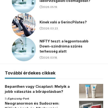
laborvizsgálati csomagodat?
2026.05.19.
Kinek való a GerincPilates?
2026.03.23.
NIFTY teszt: a legpontosabb
Down-szindróma szűrés
terhesség alatt
2026.03.18.
További érdekes cikkek
Bepanthen vagy Cicaplast: Melyik a
jobb választás a bőrápolásban?
By
Egészség-Pont
Neogranormon és Sudocrem: