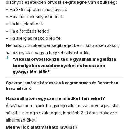
bizonyos esetekben
orvosi segítségre van szükség
:
• Ha 3-5 nap után nincs javulás
• Ha a tünetek súlyosbodnak
• Ha láz jelentkezik
• Ha a fertőzés terjed
• Ha allergiás reakció lép fel
Ne habozz szakember segítségét kérni, különösen akkor,
ha bizonytalan vagy a helyzet súlyosbodik.
"A korai orvosi konzultáció gyakran megelőzi a
komolyabb szövődményeket és hosszabb
gyógyulási időt."
Gyakran ismételt kérdések a Neogranormon és Bepanthen
használatáról
Használhatom egyszerre mindkét terméket?
Általában nem ajánlott egyidejű alkalmazás orvosi javaslat
nélkül. Ha mégis szükséges, legalább 2-3 órás időközzel
alkalmazd őket.
Mennyi idő alatt várható javulás?