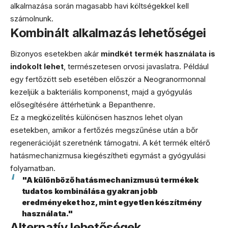
alkalmazása során magasabb havi költségekkel kell
számolnunk.
Kombinált alkalmazás lehetőségei
Bizonyos esetekben akár
mindkét termék használata is
indokolt lehet
, természetesen orvosi javaslatra. Például
egy fertőzött seb esetében először a Neogranormonnal
kezeljük a bakteriális komponenst, majd a gyógyulás
elősegítésére áttérhetünk a Bepanthenre.
Ez a megközelítés különösen hasznos lehet olyan
esetekben, amikor a fertőzés megszűnése után a bőr
regenerációját szeretnénk támogatni. A két termék eltérő
hatásmechanizmusa kiegészítheti egymást a gyógyulási
folyamatban.
"A különböző hatásmechanizmusú termékek
tudatos kombinálása gyakran jobb
eredményeket hoz, mint egyetlen készítmény
használata."
Alternatív lehetőségek