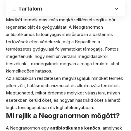
Tartalom
Mindkét termék más-más megközelítéssel segíti a bőr
regenerációját és gyógyulását. A Neogranormon
antibiotikumos hatóanyagával elsősorban a bakteriális
fertőzések ellen védekezik, míg a Bepanthen a
természetes gyógyulási folyamatokat támogatja. Fontos
megértenünk, hogy nem univerzális megoldásokról
beszélünk – mindegyiknek megvan a maga területe, ahol
kiemelkedően hatásos.
Az alábbiakban részletesen megvizsgáljuk mindkét termék
jellemzőit, hatásmechanizmusát és alkalmazási területeit.
Megtudhatod, mikor érdemes melyiket választani, milyen
esetekben kerüld őket, és hogyan használd őket a lehető
legbiztonságosabban és leghatékonyabban.
Mi rejlik a Neogranormon mögött?
A Neogranormon egy
antibiotikumos kenőcs
, amelynek