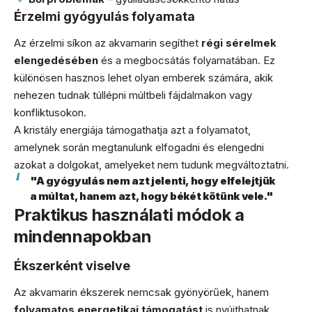
Érzelmi gyógyulás folyamata
Az érzelmi síkon az akvamarin segíthet
régi sérelmek
elengedésében
és a megbocsátás folyamatában. Ez
különösen hasznos lehet olyan emberek számára, akik
nehezen tudnak túllépni múltbeli fájdalmakon vagy
konfliktusokon.
A kristály energiája támogathatja azt a folyamatot,
amelynek során megtanulunk elfogadni és elengedni
azokat a dolgokat, amelyeket nem tudunk megváltoztatni.
"A gyógyulás nem azt jelenti, hogy elfelejtjük
a múltat, hanem azt, hogy békét kötünk vele."
Praktikus használati módok a
mindennapokban
Ékszerként viselve
Az akvamarin ékszerek nemcsak gyönyörűek, hanem
folyamatos energetikai támogatást
is nyújthatnak