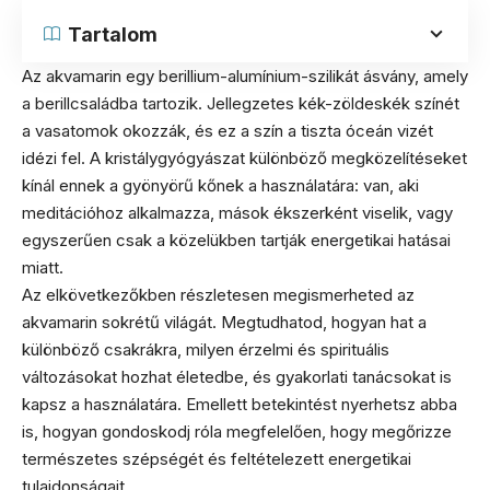
Tartalom
Az akvamarin egy berillium-alumínium-szilikát ásvány, amely
a berillcsaládba tartozik. Jellegzetes kék-zöldeskék színét
a vasatomok okozzák, és ez a szín a tiszta óceán vizét
idézi fel. A kristálygyógyászat különböző megközelítéseket
kínál ennek a gyönyörű kőnek a használatára: van, aki
meditációhoz alkalmazza, mások ékszerként viselik, vagy
egyszerűen csak a közelükben tartják energetikai hatásai
miatt.
Az elkövetkezőkben részletesen megismerheted az
akvamarin sokrétű világát. Megtudhatod, hogyan hat a
különböző csakrákra, milyen érzelmi és spirituális
változásokat hozhat életedbe, és gyakorlati tanácsokat is
kapsz a használatára. Emellett betekintést nyerhetsz abba
is, hogyan gondoskodj róla megfelelően, hogy megőrizze
természetes szépségét és feltételezett energetikai
tulajdonságait.