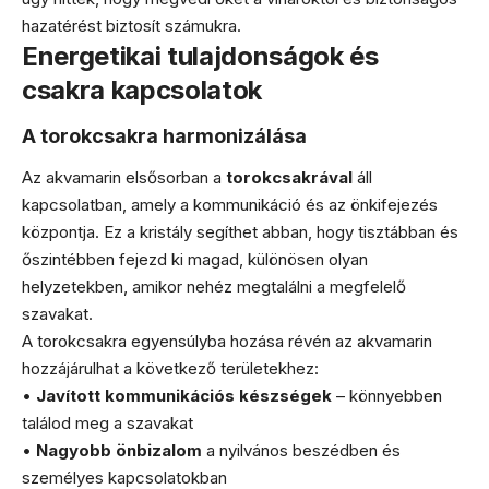
hazatérést biztosít számukra.
Energetikai tulajdonságok és
csakra kapcsolatok
A torokcsakra harmonizálása
Az akvamarin elsősorban a
torokcsakrával
áll
kapcsolatban, amely a kommunikáció és az önkifejezés
központja. Ez a kristály segíthet abban, hogy tisztábban és
őszintébben fejezd ki magad, különösen olyan
helyzetekben, amikor nehéz megtalálni a megfelelő
szavakat.
A torokcsakra egyensúlyba hozása révén az akvamarin
hozzájárulhat a következő területekhez:
•
Javított kommunikációs készségek
– könnyebben
találod meg a szavakat
•
Nagyobb önbizalom
a nyilvános beszédben és
személyes kapcsolatokban