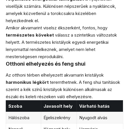
viselőjük számára. Különösen népszerűek a nyakláncok,
amelyek közvetlenül a torokcsakra közelében
helyezkednek el.
Amikor akvamarint viselsz ékszerként, fontos, hogy
természetes köveket
válassz a szintetikus változatok
helyett. A természetes kristályok egyedi energetikai
lenyomattal rendelkeznek, amelyet nem lehet
mesterségesen reprodukálni.
Otthoni elhelyezés és feng shui
Az otthoni térben elhelyezett akvamarin kristályok
harmonikus légkört
teremthetnek. A feng shui tanítások
szerint a kék színű kristályok különösen alkalmasak az
északi és keleti részeken való elhelyezésre.
Szoba
Javasolt hely
Várható hatás
Hálószoba
Éjjeliszekrény
Nyugodt alvás