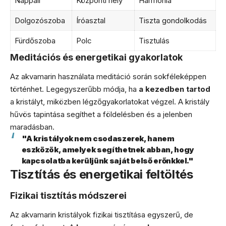
Nappali
Központi hely
Harmónia
Dolgozószoba
Íróasztal
Tiszta gondolkodás
Fürdőszoba
Polc
Tisztulás
Meditációs és energetikai gyakorlatok
Az akvamarin használata meditáció során sokféleképpen
történhet. Legegyszerűbb módja, ha
a kezedben tartod
a kristályt, miközben légzőgyakorlatokat végzel. A kristály
hűvös tapintása segíthet a földelésben és a jelenben
maradásban.
"A kristályok nem csodaszerek, hanem
eszközök, amelyek segíthetnek abban, hogy
kapcsolatba kerüljünk saját belső erőnkkel."
Tisztítás és energetikai feltöltés
Fizikai tisztítás módszerei
Az akvamarin kristályok fizikai tisztítása egyszerű, de