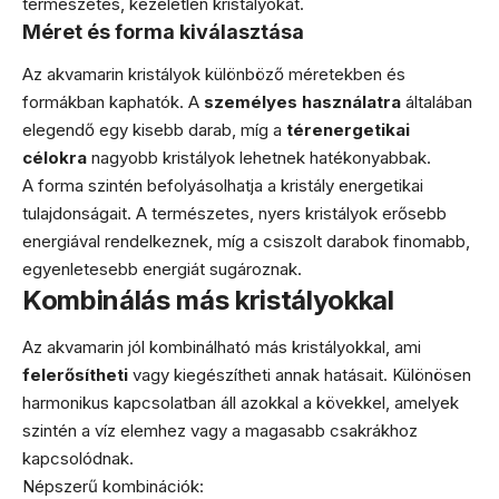
természetes, kezeletlen kristályokat.
Méret és forma kiválasztása
Az akvamarin kristályok különböző méretekben és
formákban kaphatók. A
személyes használatra
általában
elegendő egy kisebb darab, míg a
térenergetikai
célokra
nagyobb kristályok lehetnek hatékonyabbak.
A forma szintén befolyásolhatja a kristály energetikai
tulajdonságait. A természetes, nyers kristályok erősebb
energiával rendelkeznek, míg a csiszolt darabok finomabb,
egyenletesebb energiát sugároznak.
Kombinálás más kristályokkal
Az akvamarin jól kombinálható más kristályokkal, ami
felerősítheti
vagy kiegészítheti annak hatásait. Különösen
harmonikus kapcsolatban áll azokkal a kövekkel, amelyek
szintén a víz elemhez vagy a magasabb csakrákhoz
kapcsolódnak.
Népszerű kombinációk: