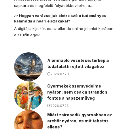
sapkára és megfelelő folyadékbevitelre, a…
Hogyan varázsoljuk életre szóló tudományos
kalanddá a nyári éjszakákat?
A digitális kijelzők és az állandó online jelenlét korában
a szülők egyik…
Álomnapló vezetése: térkép a
tudatalatti rejtett világához
2026.07.29.
Gyermekek szemvédelme
nyáron: nem csak a strandon
fontos a napszemüveg
2026.07.27.
Miért zsírosodik gyorsabban az
arcbőr nyáron, és mit tehetsz
ellene?