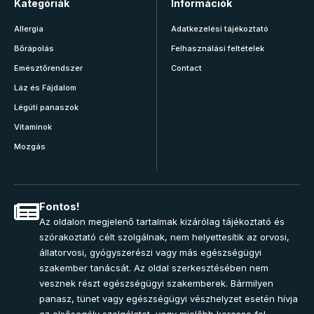
Kategóriák
Információk
Allergia
Adatkezelési tájékoztató
Bőrápolás
Felhasználási feltételek
Emésztőrendszer
Contact
Láz és Fájdalom
Légúti panaszok
Vitaminok
Mozgás
Fontos!
Az oldalon megjelenő tartalmak kizárólag tájékoztató és
szórakoztató célt szolgálnak, nem helyettesítik az orvosi,
állatorvosi, gyógyszerészi vagy más egészségügyi
szakember tanácsát. Az oldal szerkesztésében nem
vesznek részt egészségügyi szakemberek. Bármilyen
panasz, tünet vagy egészségügyi vészhelyzet esetén hívja
az elsősegély szolgálatot, vagy mielőbb keresse fel