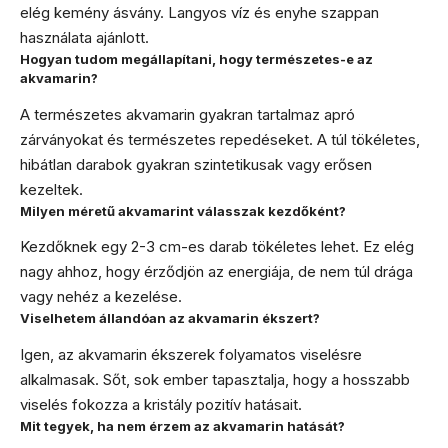
elég kemény ásvány. Langyos víz és enyhe szappan
használata ajánlott.
Hogyan tudom megállapítani, hogy természetes-e az
akvamarin?
A természetes akvamarin gyakran tartalmaz apró
zárványokat és természetes repedéseket. A túl tökéletes,
hibátlan darabok gyakran szintetikusak vagy erősen
kezeltek.
Milyen méretű akvamarint válasszak kezdőként?
Kezdőknek egy 2-3 cm-es darab tökéletes lehet. Ez elég
nagy ahhoz, hogy érződjön az energiája, de nem túl drága
vagy nehéz a kezelése.
Viselhetem állandóan az akvamarin ékszert?
Igen, az akvamarin ékszerek folyamatos viselésre
alkalmasak. Sőt, sok ember tapasztalja, hogy a hosszabb
viselés fokozza a kristály pozitív hatásait.
Mit tegyek, ha nem érzem az akvamarin hatását?