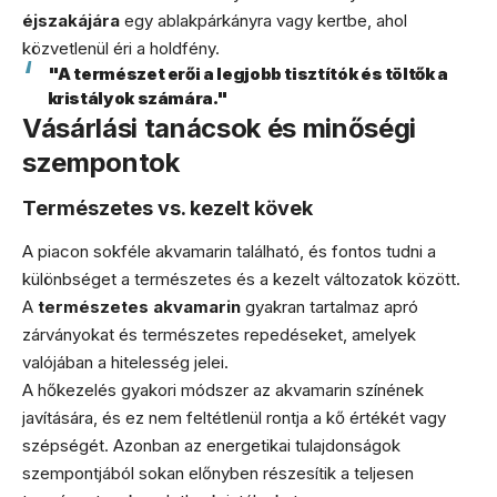
éjszakájára
egy ablakpárkányra vagy kertbe, ahol
közvetlenül éri a holdfény.
"A természet erői a legjobb tisztítók és töltők a
kristályok számára."
Vásárlási tanácsok és minőségi
szempontok
Természetes vs. kezelt kövek
A piacon sokféle akvamarin található, és fontos tudni a
különbséget a természetes és a kezelt változatok között.
A
természetes akvamarin
gyakran tartalmaz apró
zárványokat és természetes repedéseket, amelyek
valójában a hitelesség jelei.
A hőkezelés gyakori módszer az akvamarin színének
javítására, és ez nem feltétlenül rontja a kő értékét vagy
szépségét. Azonban az energetikai tulajdonságok
szempontjából sokan előnyben részesítik a teljesen