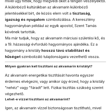
mivel úgy hitték, hogy megvédi őket a tengeri veszélyektől.
A különböző kultúrákban az akvamarin különböző
jelentésekkel bírt, de közös elem volt a
tisztaság,
igazság és nyugalom
szimbolizálása. A keresztény
hagyományban például az egyik apostol, Szent Tamás
kövének tartották.
Ma már tudjuk, hogy az akvamarin márciusi születési kő, és
a 19. házassági évforduló hagyományos ajándéka. Ez a
hagyomány a kristály
hosszú távú stabilitást és
hűséget
szimbolizáló tulajdonságaira vezethető vissza.
Milyen gyakran kell tisztítani az akvamarin kristályt?
Az akvamarin energetikai tisztítását havonta egyszer
érdemes elvégezni, vagy amikor úgy érzed, hogy a kristály
"nehéz" vagy "fáradt" lett. Fizikai tisztítás szükség szerint
végezhető.
Lehet-e vízzel tisztítani az akvamarint?
Igen, az akvamarin vízzel biztonságosan tisztítható, mivel