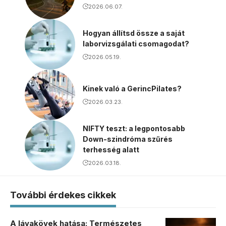
2026.06.07.
Hogyan állítsd össze a saját
laborvizsgálati csomagodat?
2026.05.19.
Kinek való a GerincPilates?
2026.03.23.
NIFTY teszt: a legpontosabb
Down-szindróma szűrés
terhesség alatt
2026.03.18.
További érdekes cikkek
A lávakövek hatása: Természetes