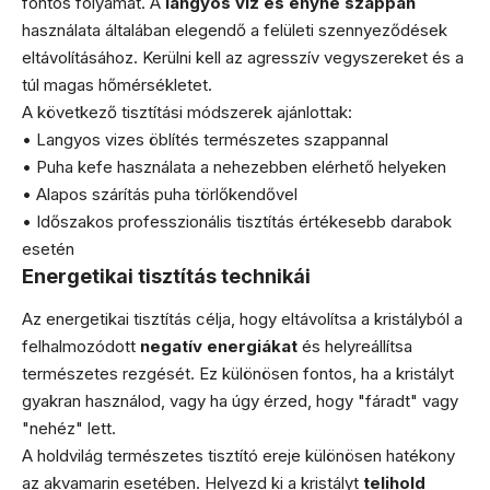
fontos folyamat. A
langyos víz és enyhe szappan
használata általában elegendő a felületi szennyeződések
eltávolításához. Kerülni kell az agresszív vegyszereket és a
túl magas hőmérsékletet.
A következő tisztítási módszerek ajánlottak:
• Langyos vizes öblítés természetes szappannal
• Puha kefe használata a nehezebben elérhető helyeken
• Alapos szárítás puha törlőkendővel
• Időszakos professzionális tisztítás értékesebb darabok
esetén
Energetikai tisztítás technikái
Az energetikai tisztítás célja, hogy eltávolítsa a kristályból a
felhalmozódott
negatív energiákat
és helyreállítsa
természetes rezgését. Ez különösen fontos, ha a kristályt
gyakran használod, vagy ha úgy érzed, hogy "fáradt" vagy
"nehéz" lett.
A holdvilág természetes tisztító ereje különösen hatékony
az akvamarin esetében. Helyezd ki a kristályt
telihold