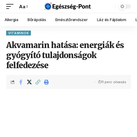
Aa
Allergia
Bőrápolás
Emésztőrendszer
Láz és Fájdalom
VITAMINOK
Akvamarin hatása: energiák és
gyógyító tulajdonságok
felfedezése
11 perc olvasás