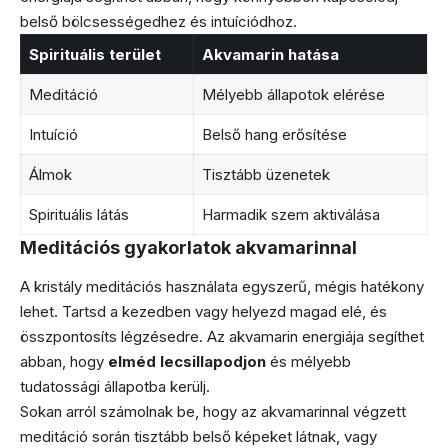
belső bölcsességedhez és intuíciódhoz.
Spirituális terület
Akvamarin hatása
Meditáció
Mélyebb állapotok elérése
Intuíció
Belső hang erősítése
Álmok
Tisztább üzenetek
Spirituális látás
Harmadik szem aktiválása
Meditációs gyakorlatok akvamarinnal
A kristály meditációs használata egyszerű, mégis hatékony
lehet. Tartsd a kezedben vagy helyezd magad elé, és
összpontosíts légzésedre. Az akvamarin energiája segíthet
abban, hogy
elméd lecsillapodjon
és mélyebb
tudatossági állapotba kerülj.
Sokan arról számolnak be, hogy az akvamarinnal végzett
meditáció során tisztább belső képeket látnak, vagy