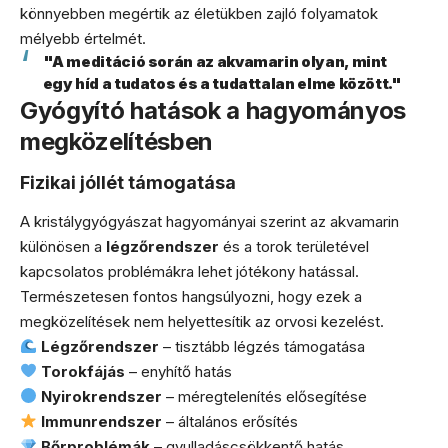
könnyebben megértik az életükben zajló folyamatok
mélyebb értelmét.
"A meditáció során az akvamarin olyan, mint
egy híd a tudatos és a tudattalan elme között."
Gyógyító hatások a hagyományos
megközelítésben
Fizikai jóllét támogatása
A kristálygyógyászat hagyományai szerint az akvamarin
különösen a
légzőrendszer
és a torok területével
kapcsolatos problémákra lehet jótékony hatással.
Természetesen fontos hangsúlyozni, hogy ezek a
megközelítések nem helyettesítik az orvosi kezelést.
Légzőrendszer
– tisztább légzés támogatása
Torokfájás
– enyhítő hatás
Nyirokrendszer
– méregtelenítés elősegítése
Immunrendszer
– általános erősítés
Bőrproblémák
– gyulladáscsökkentő hatás