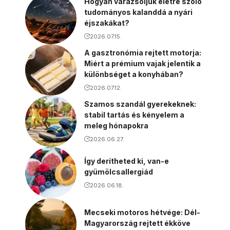
Hogyan varázsoljuk életre szóló
tudományos kalanddá a nyári
éjszakákat?
2026.07.15.
A gasztronómia rejtett motorja:
Miért a prémium vajak jelentik a
különbséget a konyhában?
2026.07.12.
Szamos szandál gyerekeknek:
stabil tartás és kényelem a
meleg hónapokra
2026.06.27.
Így derítheted ki, van-e
gyümölcsallergiád
2026.06.18.
Mecseki motoros hétvége: Dél-
Magyarország rejtett ékköve