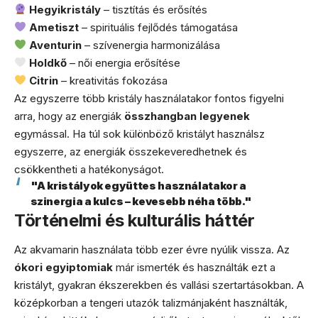
Hegyikristály
– tisztítás és erősítés
Ametiszt
– spirituális fejlődés támogatása
Aventurin
– szívenergia harmonizálása
Holdkő
– női energia erősítése
Citrin
– kreativitás fokozása
Az egyszerre több kristály használatakor fontos figyelni
arra, hogy az energiák
összhangban legyenek
egymással. Ha túl sok különböző kristályt használsz
egyszerre, az energiák összekeveredhetnek és
csökkentheti a hatékonyságot.
"A kristályok együttes használatakor a
szinergia a kulcs – kevesebb néha több."
Történelmi és kulturális háttér
Az akvamarin használata több ezer évre nyúlik vissza. Az
ókori egyiptomiak
már ismerték és használták ezt a
kristályt, gyakran ékszerekben és vallási szertartásokban. A
középkorban a tengeri utazók talizmánjaként használták,