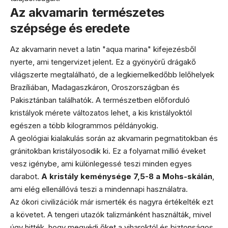
Az akvamarin természetes
szépsége és eredete
Az akvamarin nevet a latin "aqua marina" kifejezésből
nyerte, ami tengervizet jelent. Ez a gyönyörű drágakő
világszerte megtalálható, de a legkiemelkedőbb lelőhelyek
Brazíliában, Madagaszkáron, Oroszországban és
Pakisztánban találhatók. A természetben előforduló
kristályok mérete változatos lehet, a kis kristályoktól
egészen a több kilogrammos példányokig.
A geológiai kialakulás során az akvamarin pegmatitokban és
gránitokban kristályosodik ki. Ez a folyamat millió éveket
vesz igénybe, ami különlegessé teszi minden egyes
darabot.
A kristály keménysége 7,5-8 a Mohs-skálán
,
ami elég ellenállóvá teszi a mindennapi használatra.
Az ókori civilizációk már ismerték és nagyra értékelték ezt
a követet. A tengeri utazók talizmánként használták, mivel
úgy hitték, hogy megvédi őket a viharoktól és biztonságos