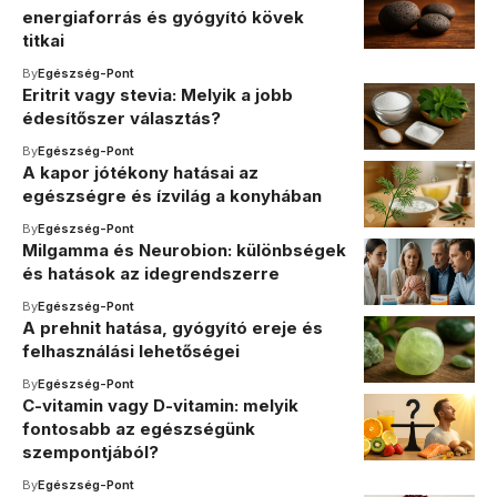
energiaforrás és gyógyító kövek
titkai
By
Egészség-Pont
Eritrit vagy stevia: Melyik a jobb
édesítőszer választás?
By
Egészség-Pont
A kapor jótékony hatásai az
egészségre és ízvilág a konyhában
By
Egészség-Pont
Milgamma és Neurobion: különbségek
és hatások az idegrendszerre
By
Egészség-Pont
A prehnit hatása, gyógyító ereje és
felhasználási lehetőségei
By
Egészség-Pont
C-vitamin vagy D-vitamin: melyik
fontosabb az egészségünk
szempontjából?
By
Egészség-Pont