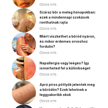
2026.07.15.
Száraz bőr a meleg hónapokban:
ezek a mindennapi szokások
ronthatnak rajta
2026.07.15.
Miért viszkethet a bőröd nyáron,
és mikor érdemes orvoshoz
fordulni?
2026.07.15.
Napallergia vagy leégés? Így
ismerheted fel a különbséget
2026.07.15.
Apró piros pöttyök jelentek meg
a bőrödön? Ezek lehetnek a
leggyakoribb okok
2026.07.15.