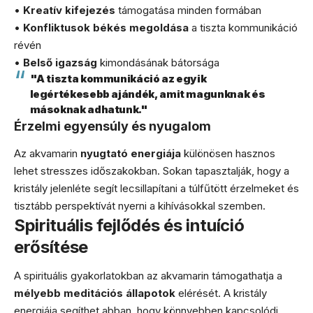
•
Kreatív kifejezés
támogatása minden formában
•
Konfliktusok békés megoldása
a tiszta kommunikáció
révén
•
Belső igazság
kimondásának bátorsága
"A tiszta kommunikáció az egyik
legértékesebb ajándék, amit magunknak és
másoknak adhatunk."
Érzelmi egyensúly és nyugalom
Az akvamarin
nyugtató energiája
különösen hasznos
lehet stresszes időszakokban. Sokan tapasztalják, hogy a
kristály jelenléte segít lecsillapítani a túlfűtött érzelmeket és
tisztább perspektívát nyerni a kihívásokkal szemben.
Spirituális fejlődés és intuíció
erősítése
A spirituális gyakorlatokban az akvamarin támogathatja a
mélyebb meditációs állapotok
elérését. A kristály
energiája segíthet abban, hogy könnyebben kapcsolódj