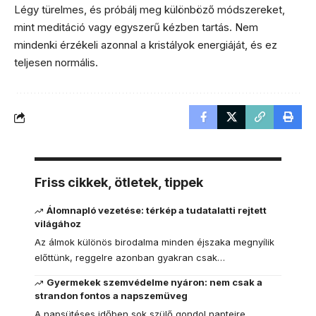
Légy türelmes, és próbálj meg különböző módszereket,
mint meditáció vagy egyszerű kézben tartás. Nem
mindenki érzékeli azonnal a kristályok energiáját, és ez
teljesen normális.
Friss cikkek, ötletek, tippek
Álomnapló vezetése: térkép a tudatalatti rejtett
világához
Az álmok különös birodalma minden éjszaka megnyílik
előttünk, reggelre azonban gyakran csak…
Gyermekek szemvédelme nyáron: nem csak a
strandon fontos a napszemüveg
A napsütéses időben sok szülő gondol naptejre,