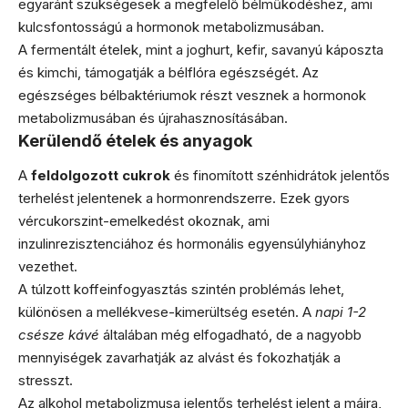
egyaránt szükségesek a megfelelő bélműködéshez, ami
kulcsfontosságú a hormonok metabolizmusában.
A fermentált ételek, mint a joghurt, kefir, savanyú káposzta
és kimchi, támogatják a bélflóra egészségét. Az
egészséges bélbaktériumok részt vesznek a hormonok
metabolizmusában és újrahasznosításában.
Kerülendő ételek és anyagok
A
feldolgozott cukrok
és finomított szénhidrátok jelentős
terhelést jelentenek a hormonrendszerre. Ezek gyors
vércukorszint-emelkedést okoznak, ami
inzulinrezisztenciához és hormonális egyensúlyhiányhoz
vezethet.
A túlzott koffeinfogyasztás szintén problémás lehet,
különösen a mellékvese-kimerültség esetén. A
napi 1-2
csésze kávé
általában még elfogadható, de a nagyobb
mennyiségek zavarhatják az alvást és fokozhatják a
stresszt.
Az alkohol metabolizmusa jelentős terhelést jelent a májra,