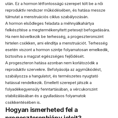
után. Ez a hormon létfontosságú szerepet tölt be a női
reproduktív rendszer működésében, és hatása messze
túlmutat a menstruációs ciklus szabályozásán.
A hormon elsődleges feladata a méhnyálkahártya
felkészítése a megtermékenyített petesejt befogadására.
Ha nem következik be terhesség, a progeszteronszint
hirtelen csökken, ami elindítja a menstruációt. Terhesség
esetén viszont a hormon szintje folyamatosan emelkedik,
biztosítva a magzat egészséges fejlődését.
A progeszteron hatása azonban nem korlátozódik a
reproduktív szervekre. Befolyásolja az agyműködést,
szabályozza a hangulatot, és természetes nyugtató
hatással rendelkezik. Emellett szerepet játszik a
folyadékegyensúly fenntartásában, a vércukorszint
stabilizálásában és a gyulladásos folyamatok
csökkentésében is.
Hogyan ismerheted fel a
progeszteronhiány jeleit?