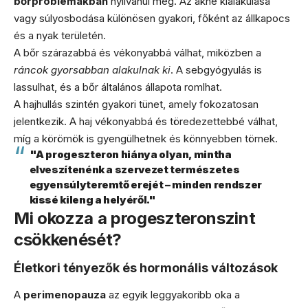
bőrproblémákban
nyilvánul meg. Az akne kialakulása
vagy súlyosbodása különösen gyakori, főként az állkapocs
és a nyak területén.
A bőr szárazabbá és vékonyabbá válhat, miközben a
ráncok gyorsabban alakulnak ki
. A sebgyógyulás is
lassulhat, és a bőr általános állapota romlhat.
A hajhullás szintén gyakori tünet, amely fokozatosan
jelentkezik. A haj vékonyabbá és töredezettebbé válhat,
míg a körömök is gyengülhetnek és könnyebben törnek.
"A progeszteron hiánya olyan, mintha
elveszítenénk a szervezet természetes
egyensúlyteremtő erejét – minden rendszer
kissé kileng a helyéről."
Mi okozza a progeszteronszint
csökkenését?
Életkori tényezők és hormonális változások
A
perimenopauza
az egyik leggyakoribb oka a