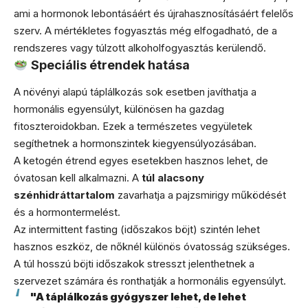
ami a hormonok lebontásáért és újrahasznosításáért felelős
szerv. A mértékletes fogyasztás még elfogadható, de a
rendszeres vagy túlzott alkoholfogyasztás kerülendő.
Speciális étrendek hatása
A növényi alapú táplálkozás sok esetben javíthatja a
hormonális egyensúlyt, különösen ha gazdag
fitoszteroidokban. Ezek a természetes vegyületek
segíthetnek a hormonszintek kiegyensúlyozásában.
A ketogén étrend egyes esetekben hasznos lehet, de
óvatosan kell alkalmazni. A
túl alacsony
szénhidráttartalom
zavarhatja a pajzsmirigy működését
és a hormontermelést.
Az intermittent fasting (időszakos böjt) szintén lehet
hasznos eszköz, de nőknél különös óvatosság szükséges.
A túl hosszú böjti időszakok stresszt jelenthetnek a
szervezet számára és ronthatják a hormonális egyensúlyt.
"A táplálkozás gyógyszer lehet, de lehet