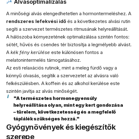
Alvásoptimalizálás
A minőségi alvás elengedhetetlen a hormontermeléshez. A
rendszeres lefekvési idő
és a következetes alvási rutin
segíti a szervezet természetes ritmusának helyreállítását.
A hálószoba környezetének optimalizálása szintén fontos:
sötét, hűvös és csendes tér biztosítja a legmélyebb alvást.
A
kék fény kerülése
este különösen fontos a
melatonintermelés támogatásához.
Az esti relaxációs rutinok, mint a meleg fürdő vagy a
könnyű olvasás, segítik a szervezetet az alvásra való
felkészülésben. A koffein és az alkohol kerülése este
szintén javítja az alvás minőségét.
"A természetes hormonegyensúly
helyreállítása olyan, mint egy kert gondozása
– türelem, következetesség és a megfelelő
táplálék szükséges hozzá."
Gyógynövények és kiegészítők
szerepe