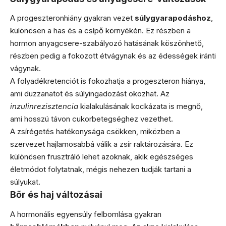
A progeszteronhiány gyakran vezet
súlygyarapodáshoz
,
különösen a has és a csípő környékén. Ez részben a
hormon anyagcsere-szabályozó hatásának köszönhető,
részben pedig a fokozott étvágynak és az édességek iránti
vágynak.
A folyadékretenciót is fokozhatja a progeszteron hiánya,
ami duzzanatot és súlyingadozást okozhat. Az
inzulinrezisztencia
kialakulásának kockázata is megnő,
ami hosszú távon cukorbetegséghez vezethet.
A zsírégetés hatékonysága csökken, miközben a
szervezet hajlamosabbá válik a zsír raktározására. Ez
különösen frusztráló lehet azoknak, akik egészséges
életmódot folytatnak, mégis nehezen tudják tartani a
súlyukat.
Bőr és haj változásai
A hormonális egyensúly felbomlása gyakran