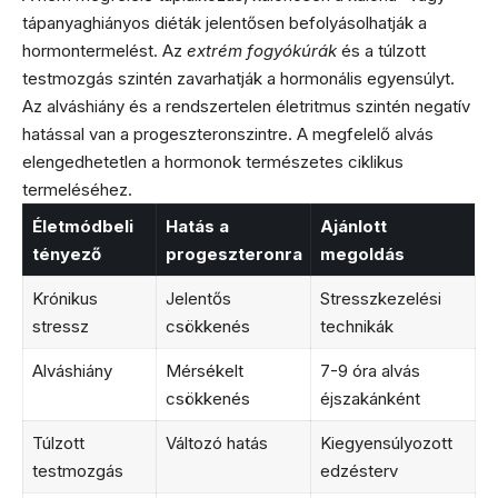
tápanyaghiányos diéták jelentősen befolyásolhatják a
hormontermelést. Az
extrém fogyókúrák
és a túlzott
testmozgás szintén zavarhatják a hormonális egyensúlyt.
Az alváshiány és a rendszertelen életritmus szintén negatív
hatással van a progeszteronszintre. A megfelelő alvás
elengedhetetlen a hormonok természetes ciklikus
termeléséhez.
Életmódbeli
Hatás a
Ajánlott
tényező
progeszteronra
megoldás
Krónikus
Jelentős
Stresszkezelési
stressz
csökkenés
technikák
Alváshiány
Mérsékelt
7-9 óra alvás
csökkenés
éjszakánként
Túlzott
Változó hatás
Kiegyensúlyozott
testmozgás
edzésterv