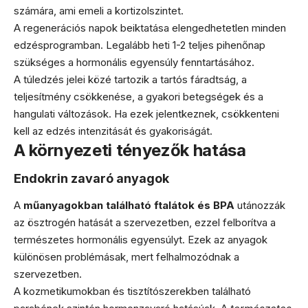
számára, ami emeli a kortizolszintet.
A regenerációs napok beiktatása elengedhetetlen minden
edzésprogramban. Legalább heti 1-2 teljes pihenőnap
szükséges a hormonális egyensúly fenntartásához.
A túledzés jelei közé tartozik a tartós fáradtság, a
teljesítmény csökkenése, a gyakori betegségek és a
hangulati változások. Ha ezek jelentkeznek, csökkenteni
kell az edzés intenzitását és gyakoriságát.
A környezeti tényezők hatása
Endokrin zavaró anyagok
A
műanyagokban található ftalátok és BPA
utánozzák
az ösztrogén hatását a szervezetben, ezzel felborítva a
természetes hormonális egyensúlyt. Ezek az anyagok
különösen problémásak, mert felhalmozódnak a
szervezetben.
A kozmetikumokban és tisztítószerekben található