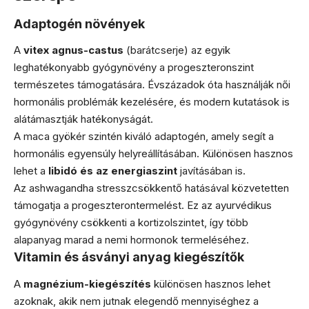
Adaptogén növények
A
vitex agnus-castus
(barátcserje) az egyik
leghatékonyabb gyógynövény a progeszteronszint
természetes támogatására. Évszázadok óta használják női
hormonális problémák kezelésére, és modern kutatások is
alátámasztják hatékonyságát.
A maca gyökér szintén kiváló adaptogén, amely segít a
hormonális egyensúly helyreállításában. Különösen hasznos
lehet a
libidó és az energiaszint
javításában is.
Az ashwagandha stresszcsökkentő hatásával közvetetten
támogatja a progeszterontermelést. Ez az ayurvédikus
gyógynövény csökkenti a kortizolszintet, így több
alapanyag marad a nemi hormonok termeléséhez.
Vitamin és ásványi anyag kiegészítők
A
magnézium-kiegészítés
különösen hasznos lehet
azoknak, akik nem jutnak elegendő mennyiséghez a