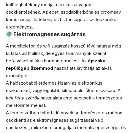
költséghatékony módja a toxikus anyagok
csökkentésének. Az ecet, szódabikarbóna és citromsav
kombinációja hatékony és biztonságos tisztítószereket
eredményez.
Elektromágneses sugárzás
A mobiltelefon és wifi sugárzás hosszú távú hatásai még
kutatás alatt állnak, de egyes tanulmányok szerint
befolyásolhatják a hormontermelést. Az
éjszakai
repülőgép üzemmód
használata javíthatja az alvás
minőségét.
A hálószobából érdemes kizárni az elektronikus
eszközöket, vagy legalább kikapcsolni őket éjszakára. A
kék fény szűrők
használata este segítheti a természetes
melatonintermelést.
A természetben töltött idő növelése természetes módon
csökkenti az elektromágneses sugárzással való
érintkezést, miközben támogatja a mentális egészséget és