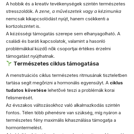
A hobbik és a kreatív tevékenységek szintén természetes
stresszoldók. A
zene, a művészetek vagy a kézimunka
nemcsak kikapcsolódást nyújt, hanem csökkenti a
kortizolszintet is.
A közösségi támogatás szerepe sem elhanyagolható. A
családi és baráti kapcsolatok, valamint a hasonló
problémákkal küzdő nők csoportjai értékes érzelmi
támogatást nyújthatnak.
Természetes ciklus támogatása
A menstruációs ciklus természetes ritmusának tiszteletben
tartása segít megőrizni a hormonális egyensúlyt. A
ciklus
tudatos követése
lehetővé teszi a problémák korai
felismerését.
Az évszakos változásokhoz való alkalmazkodás szintén
fontos. Télen több pihenésre van szükség, míg nyáron a
természetes fény maximális kihasználása támogatja a
hormontermelést.