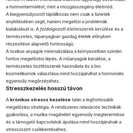
a hormontermelést, mint a mozgásszegény életmód.
A kiegyensúlyozott táplálkozás nem csak a tünetek
enyhítésében segít, hanem megelőzi a problémák
kialakulását is. A
feldolgozott élelmiszerek kerülése
és a
természetes, tápanyagban gazdag ételek előnyben
részesítése alapvető fontosságú.
A toxikus anyagok minimalizálása a környezetben szintén
fontos megelőzési lépés. A műanyagok kerülése, a
természetes tisztítószerek használata és a bio
kozmetikumok választása mind hozzájárulhat a hormonális
egyensúly megőrzéséhez.
Stresszkezelés hosszú távon
A
krónikus stressz kezelése
talán a legfontosabb
megelőzési stratégia. A rendszeres relaxációs technikák
gyakorlása, a munka-magánélet egyensúly megteremtése
és a támogató kapcsolatok ápolása mind hozzájárulnak a
stresszszint csökkentéséhez.