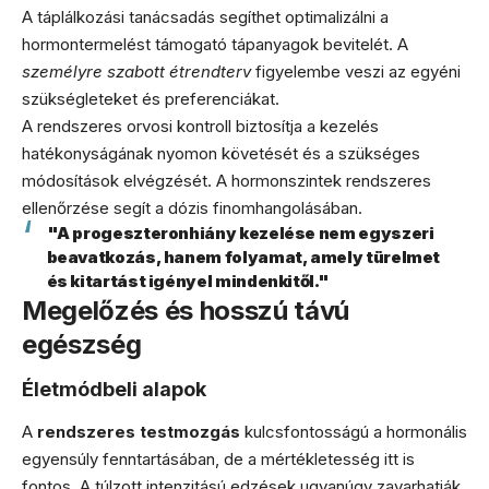
A táplálkozási tanácsadás segíthet optimalizálni a
hormontermelést támogató tápanyagok bevitelét. A
személyre szabott étrendterv
figyelembe veszi az egyéni
szükségleteket és preferenciákat.
A rendszeres orvosi kontroll biztosítja a kezelés
hatékonyságának nyomon követését és a szükséges
módosítások elvégzését. A hormonszintek rendszeres
ellenőrzése segít a dózis finomhangolásában.
"A progeszteronhiány kezelése nem egyszeri
beavatkozás, hanem folyamat, amely türelmet
és kitartást igényel mindenkitől."
Megelőzés és hosszú távú
egészség
Életmódbeli alapok
A
rendszeres testmozgás
kulcsfontosságú a hormonális
egyensúly fenntartásában, de a mértékletesség itt is
fontos. A túlzott intenzitású edzések ugyanúgy zavarhatják