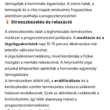
támogatják a hormonális egyensúlyt. A zsíros halak, a
lenmagok és a chia magok rendszeres fogyasztása
jelentősen javíthatja a progeszteronszintet.
Stresszkezelés és relaxáció
A stresszkezelés talán a legfontosabb természetes
módszer a progeszteronszint javítására. A
meditáció és a
légzőgyakorlatok
napi 10-15 perces alkalmazása már
jelentős változást hozhat.
A jóga különösen hatékony, mivel kombinálja a fizikai
mozgást a mentális relaxációval. A
helyreállító jóga
pózokai kifejezetten ajánlottak a hormonális egyensúly
támogatására.
A természetben töltött idő, a
erdőfürdőzés
és a
kertészkedés szintén természetes stresszcsökkentő
hatással rendelkeznek. Ezek az aktivitások csökkentik a
kortizolszintet, így több alapanyag marad a
progeszterontermeléshez.