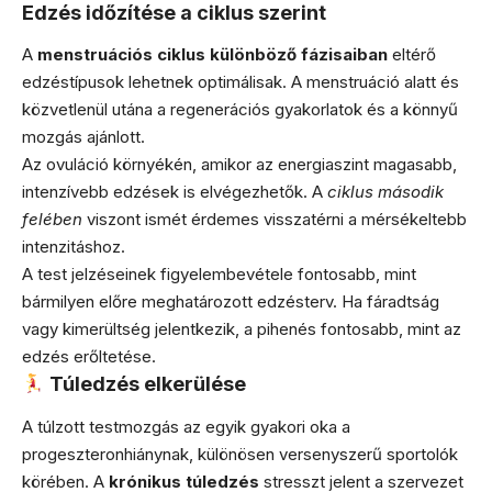
Edzés időzítése a ciklus szerint
A
menstruációs ciklus különböző fázisaiban
eltérő
edzéstípusok lehetnek optimálisak. A menstruáció alatt és
közvetlenül utána a regenerációs gyakorlatok és a könnyű
mozgás ajánlott.
Az ovuláció környékén, amikor az energiaszint magasabb,
intenzívebb edzések is elvégezhetők. A
ciklus második
felében
viszont ismét érdemes visszatérni a mérsékeltebb
intenzitáshoz.
A test jelzéseinek figyelembevétele fontosabb, mint
bármilyen előre meghatározott edzésterv. Ha fáradtság
vagy kimerültség jelentkezik, a pihenés fontosabb, mint az
edzés erőltetése.
Túledzés elkerülése
A túlzott testmozgás az egyik gyakori oka a
progeszteronhiánynak, különösen versenyszerű sportolók
körében. A
krónikus túledzés
stresszt jelent a szervezet