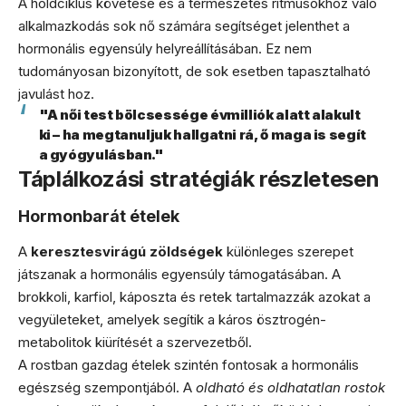
A holdciklus követése és a természetes ritmusokhoz való
alkalmazkodás sok nő számára segítséget jelenthet a
hormonális egyensúly helyreállításában. Ez nem
tudományosan bizonyított, de sok esetben tapasztalható
javulást hoz.
"A női test bölcsessége évmilliók alatt alakult
ki – ha megtanuljuk hallgatni rá, ő maga is segít
a gyógyulásban."
Táplálkozási stratégiák részletesen
Hormonbarát ételek
A
keresztesvirágú zöldségek
különleges szerepet
játszanak a hormonális egyensúly támogatásában. A
brokkoli, karfiol, káposzta és retek tartalmazzák azokat a
vegyületeket, amelyek segítik a káros ösztrogén-
metabolitok kiürítését a szervezetből.
A rostban gazdag ételek szintén fontosak a hormonális
egészség szempontjából. A
oldható és oldhatatlan rostok