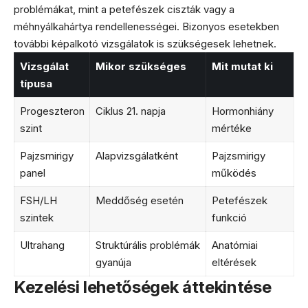
problémákat, mint a petefészek ciszták vagy a
méhnyálkahártya rendellenességei. Bizonyos esetekben
további képalkotó vizsgálatok is szükségesek lehetnek.
Vizsgálat
Mikor szükséges
Mit mutat ki
típusa
Progeszteron
Ciklus 21. napja
Hormonhiány
szint
mértéke
Pajzsmirigy
Alapvizsgálatként
Pajzsmirigy
panel
működés
FSH/LH
Meddőség esetén
Petefészek
szintek
funkció
Ultrahang
Struktúrális problémák
Anatómiai
gyanúja
eltérések
Kezelési lehetőségek áttekintése