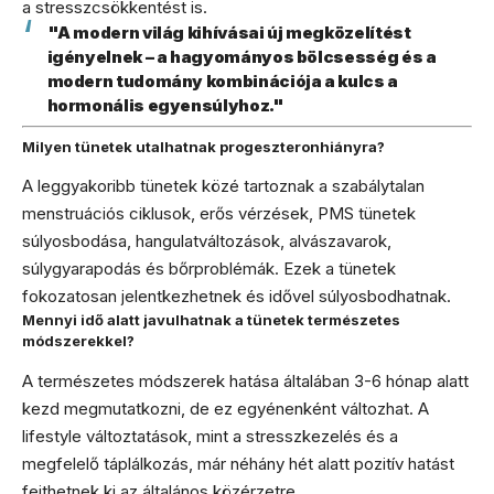
a stresszcsökkentést is.
"A modern világ kihívásai új megközelítést
igényelnek – a hagyományos bölcsesség és a
modern tudomány kombinációja a kulcs a
hormonális egyensúlyhoz."
Milyen tünetek utalhatnak progeszteronhiányra?
A leggyakoribb tünetek közé tartoznak a szabálytalan
menstruációs ciklusok, erős vérzések, PMS tünetek
súlyosbodása, hangulatváltozások, alvászavarok,
súlygyarapodás és bőrproblémák. Ezek a tünetek
fokozatosan jelentkezhetnek és idővel súlyosbodhatnak.
Mennyi idő alatt javulhatnak a tünetek természetes
módszerekkel?
A természetes módszerek hatása általában 3-6 hónap alatt
kezd megmutatkozni, de ez egyénenként változhat. A
lifestyle változtatások, mint a stresszkezelés és a
megfelelő táplálkozás, már néhány hét alatt pozitív hatást
fejthetnek ki az általános közérzetre.