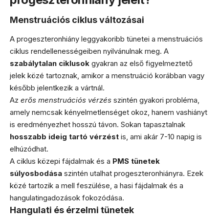
Menstruációs ciklus változásai
A progeszteronhiány leggyakoribb tünetei a menstruációs
ciklus rendellenességeiben nyilvánulnak meg. A
szabálytalan ciklusok
gyakran az első figyelmeztető
jelek közé tartoznak, amikor a menstruáció korábban vagy
később jelentkezik a vártnál.
Az
erős menstruációs vérzés
szintén gyakori probléma,
amely nemcsak kényelmetlenséget okoz, hanem vashiányt
is eredményezhet hosszú távon. Sokan tapasztalnak
hosszabb ideig tartó vérzést
is, ami akár 7-10 napig is
elhúzódhat.
A ciklus közepi fájdalmak és a
PMS tünetek
súlyosbodása
szintén utalhat progeszteronhiányra. Ezek
közé tartozik a mell feszülése, a hasi fájdalmak és a
hangulatingadozások fokozódása.
Hangulati és érzelmi tünetek