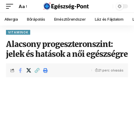
Aa
Allergia
Bőrápolás
Emésztőrendszer
Láz és Fájdalom
VITAMINOK
Alacsony progeszteronszint:
jelek és hatások a női egészségre
21 perc olvasás