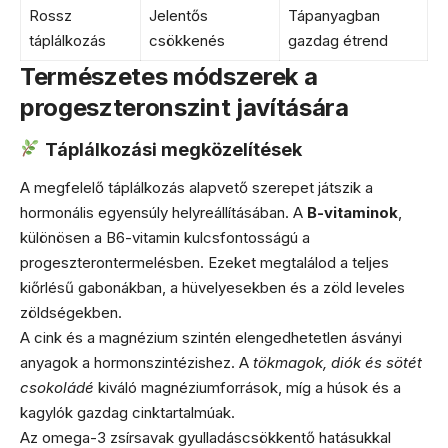
Rossz
Jelentős
Tápanyagban
táplálkozás
csökkenés
gazdag étrend
Természetes módszerek a
progeszteronszint javítására
Táplálkozási megközelítések
A megfelelő táplálkozás alapvető szerepet játszik a
hormonális egyensúly helyreállításában. A
B-vitaminok
,
különösen a B6-vitamin kulcsfontosságú a
progeszterontermelésben. Ezeket megtalálod a teljes
kiőrlésű gabonákban, a hüvelyesekben és a zöld leveles
zöldségekben.
A cink és a magnézium szintén elengedhetetlen ásványi
anyagok a hormonszintézishez. A
tökmagok, diók és sötét
csokoládé
kiváló magnéziumforrások, míg a húsok és a
kagylók gazdag cinktartalmúak.
Az omega-3 zsírsavak gyulladáscsökkentő hatásukkal