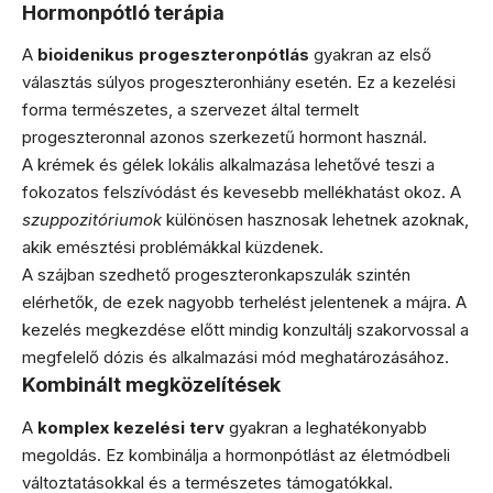
Hormonpótló terápia
A
bioidenikus progeszteronpótlás
gyakran az első
választás súlyos progeszteronhiány esetén. Ez a kezelési
forma természetes, a szervezet által termelt
progeszteronnal azonos szerkezetű hormont használ.
A krémek és gélek lokális alkalmazása lehetővé teszi a
fokozatos felszívódást és kevesebb mellékhatást okoz. A
szuppozitóriumok
különösen hasznosak lehetnek azoknak,
akik emésztési problémákkal küzdenek.
A szájban szedhető progeszteronkapszulák szintén
elérhetők, de ezek nagyobb terhelést jelentenek a májra. A
kezelés megkezdése előtt mindig konzultálj szakorvossal a
megfelelő dózis és alkalmazási mód meghatározásához.
Kombinált megközelítések
A
komplex kezelési terv
gyakran a leghatékonyabb
megoldás. Ez kombinálja a hormonpótlást az életmódbeli
változtatásokkal és a természetes támogatókkal.