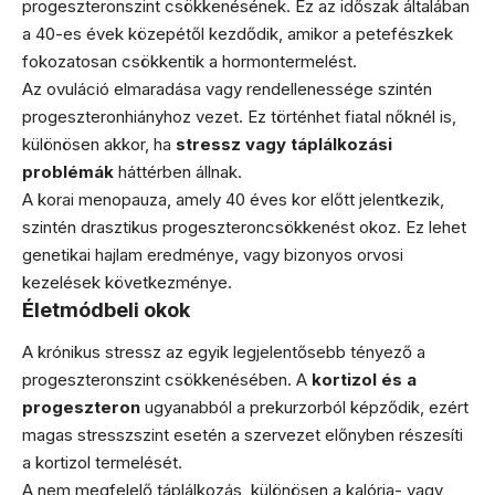
progeszteronszint csökkenésének. Ez az időszak általában
a 40-es évek közepétől kezdődik, amikor a petefészkek
fokozatosan csökkentik a hormontermelést.
Az ovuláció elmaradása vagy rendellenessége szintén
progeszteronhiányhoz vezet. Ez történhet fiatal nőknél is,
különösen akkor, ha
stressz vagy táplálkozási
problémák
háttérben állnak.
A korai menopauza, amely 40 éves kor előtt jelentkezik,
szintén drasztikus progeszteroncsökkenést okoz. Ez lehet
genetikai hajlam eredménye, vagy bizonyos orvosi
kezelések következménye.
Életmódbeli okok
A krónikus stressz az egyik legjelentősebb tényező a
progeszteronszint csökkenésében. A
kortizol és a
progeszteron
ugyanabból a prekurzorból képződik, ezért
magas stresszszint esetén a szervezet előnyben részesíti
a kortizol termelését.
A nem megfelelő táplálkozás, különösen a kalória- vagy