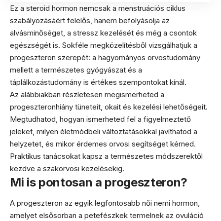
Ez a steroid hormon nemcsak a menstruációs ciklus
szabályozásáért felelős, hanem befolyásolja az
alvásminőséget, a stressz kezelését és még a csontok
egészségét is. Sokféle megközelítésből vizsgálhatjuk a
progeszteron szerepét: a hagyományos orvostudomány
mellett a természetes gyógyászat és a
táplálkozástudomány is értékes szempontokat kínál.
Az alábbiakban részletesen megismerheted a
progeszteronhiány tüneteit, okait és kezelési lehetőségeit.
Megtudhatod, hogyan ismerheted fel a figyelmeztető
jeleket, milyen életmódbeli változtatásokkal javíthatod a
helyzetet, és mikor érdemes orvosi segítséget kérned.
Praktikus tanácsokat kapsz a természetes módszerektől
kezdve a szakorvosi kezelésekig.
Mi is pontosan a progeszteron?
A progeszteron az egyik legfontosabb női nemi hormon,
amelyet elsősorban a petefészkek termelnek az ovuláció