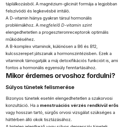
táplálkozásból. A magnézium-glicinát formája a legjobban
felszívódó és legkevésbé irritáló.
A D-vitamin hiánya gyakran társul hormonális
problémákhoz. A
megfelelő D-vitamin szint
elengedhetetlen a progeszteronreceptorok optimális
működéséhez.
A B-komplex vitaminok, különösen a B6 és B12,
kulcsszerepet játszanak a hormonszintézisben. Ezek a
vitaminok támogatják a máj detoxifikációs funkcióit is, ami
fontos a hormonális egyensúly fenntartásához.
Mikor érdemes orvoshoz fordulni?
Súlyos tünetek felismerése
Bizonyos tünetek esetén elengedhetetlen a szakorvosi
konzultáció. Ha a
menstruációs vérzés rendkívül erős
vagy hosszan tartó, sürgős orvosi vizsgálat szükséges a
háttérben álló okok tisztázásához.
A hirtelen jelentkező vagy súlyos depresszív tünetek