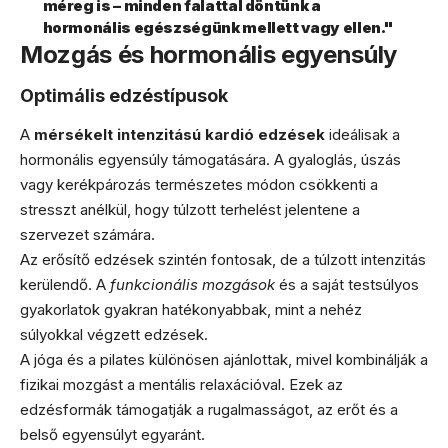
méreg is – minden falattal döntünk a
hormonális egészségünk mellett vagy ellen."
Mozgás és hormonális egyensúly
Optimális edzéstípusok
A
mérsékelt intenzitású kardió edzések
ideálisak a
hormonális egyensúly támogatására. A gyaloglás, úszás
vagy kerékpározás természetes módon csökkenti a
stresszt anélkül, hogy túlzott terhelést jelentene a
szervezet számára.
Az erősítő edzések szintén fontosak, de a túlzott intenzitás
kerülendő. A
funkcionális mozgások
és a saját testsúlyos
gyakorlatok gyakran hatékonyabbak, mint a nehéz
súlyokkal végzett edzések.
A jóga és a pilates különösen ajánlottak, mivel kombinálják a
fizikai mozgást a mentális relaxációval. Ezek az
edzésformák támogatják a rugalmasságot, az erőt és a
belső egyensúlyt egyaránt.