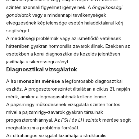
szintén azonnali figyelmet igényelnek. A
öngyilkossági
gondolatok
vagy a mindennapi tevékenységek
elvégzésének képtelensége esetén haladéktalanul kérj
segítséget.
A meddőségi problémák vagy az ismétlődő vetélések
hátterében gyakran hormonális zavarok állnak. Ezekben az
esetekben a korai diagnosztika és kezelés jelentősen
javíthatja a sikerességi arányt.
Diagnosztikai vizsgálatok
A
hormonszint mérése
a legfontosabb diagnosztikai
eszköz. A progeszteronszintet általában a ciklus 21. napján
mérik, amikor a legmagasabbnak kellene lennie.
A pajzsmirigy működésének vizsgálata szintén fontos,
mivel a pajzsmirigy-zavarok gyakran társulnak
progeszteronhiánnyal. Az
FSH és LH szintek
mérése segít
meghatározni a probléma forrását.
Az ultrahangos vizsgálat kizárhatja a strukturális