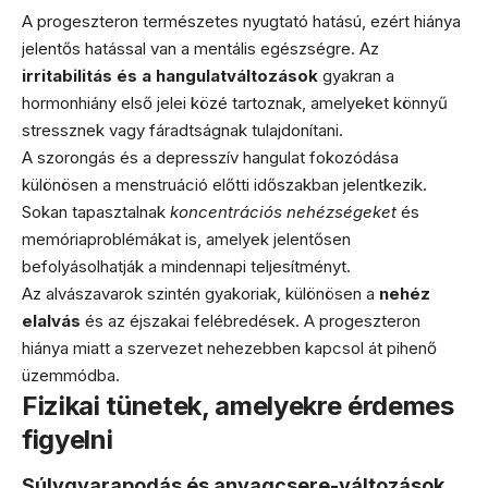
A progeszteron természetes nyugtató hatású, ezért hiánya
jelentős hatással van a mentális egészségre. Az
irritabilitás és a hangulatváltozások
gyakran a
hormonhiány első jelei közé tartoznak, amelyeket könnyű
stressznek vagy fáradtságnak tulajdonítani.
A szorongás és a depresszív hangulat fokozódása
különösen a menstruáció előtti időszakban jelentkezik.
Sokan tapasztalnak
koncentrációs nehézségeket
és
memóriaproblémákat is, amelyek jelentősen
befolyásolhatják a mindennapi teljesítményt.
Az alvászavarok szintén gyakoriak, különösen a
nehéz
elalvás
és az éjszakai felébredések. A progeszteron
hiánya miatt a szervezet nehezebben kapcsol át pihenő
üzemmódba.
Fizikai tünetek, amelyekre érdemes
figyelni
Súlygyarapodás és anyagcsere-változások