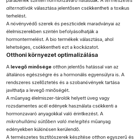
parabének szintén hormonzavaró hatásúak. A
természetes
alternatívák
választása jelentősen csökkentheti a toxikus
terhelést.
A növényvédő szerek és peszticidek maradványai az
élelmiszerekben szintén befolyásolhatják a
hormontermelést. A bio termékek választása, ahol
lehetséges, csökkentheti ezt a kockázatot.
Otthoni környezet optimalizálása
A
levegő minősége
otthon jelentős hatással van az
általános egészségre és a hormonális egyensúlyra is. A
rendszeres szellőztetés és a szobanövények tartása
javíthatja a levegő minőségét.
A műanyag élelmiszer-tárolók helyett üveg vagy
rozsdamentes acél edények használata csökkenti a
hormonzavaró anyagokkal való érintkezést. A
mikrohullámú sütőben való melegítés
műanyag
edényekben különösen kerülendő.
A természetes tisztítószerek készítése otthon egyszerű és