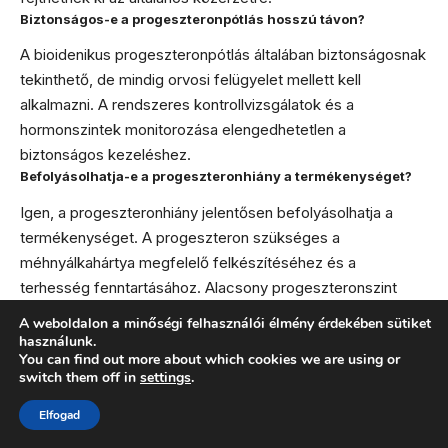
Biztonságos-e a progeszteronpótlás hosszú távon?
A bioidenikus progeszteronpótlás általában biztonságosnak
tekinthető, de mindig orvosi felügyelet mellett kell
alkalmazni. A rendszeres kontrollvizsgálatok és a
hormonszintek monitorozása elengedhetetlen a
biztonságos kezeléshez.
Befolyásolhatja-e a progeszteronhiány a termékenységet?
Igen, a progeszteronhiány jelentősen befolyásolhatja a
termékenységet. A progeszteron szükséges a
méhnyálkahártya megfelelő felkészítéséhez és a
terhesség fenntartásához. Alacsony progeszteronszint
megnehezítheti a fogantatást és növelheti a vetélés
A weboldalon a minőségi felhasználói élmény érdekében sütiket
kockázatát.
használunk.
You can find out more about which cookies we are using or
Mikor érdemes sürgősen orvoshoz fordulni?
switch them off in
settings
.
Sürgős orvosi konzultációra van szükség, ha rendkívül erős
Elfogad
vagy hosszan tartó vérzés jelentkezik, súlyos depresszív
tünetek alakulnak ki, vagy ha a mindennapi tevékenységek