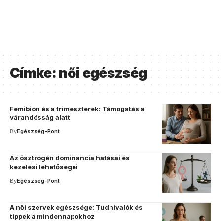
Címke:
női egészség
Femibion és a trimeszterek: Támogatás a
várandósság alatt
By
Egészség-Pont
Az ösztrogén dominancia hatásai és
kezelési lehetőségei
By
Egészség-Pont
A női szervek egészsége: Tudnivalók és
tippek a mindennapokhoz