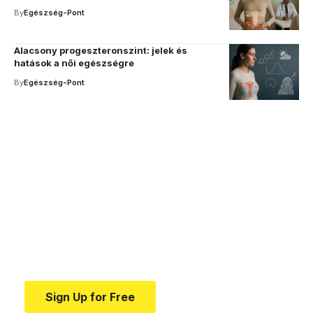
By
Egészség-Pont
Alacsony progeszteronszint: jelek és
hatások a női egészségre
By
Egészség-Pont
Your one-stop resource for
medical news and
education.
Your one-stop resource for medical news and
education.
Sign Up for Free