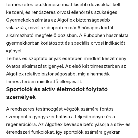
természetes csökkenése miatt kisebb dózisokkal kell
kezdeni, és rendszeres orvosi ellenőrzés szükséges.
Gyermekek számára az Algoflex biztonságosabb
választás, mivel az ibuprofen már 6 hónapos kortól
alkalmazható megfelelő dózisban. A Rubophen használata
gyermekkorban korlátozott és speciális orvosi indikációt
igényel.
Terhes és szoptató anyák esetében mindkét készítmény
óvatos alkalmazást igényel. Az első két trimeszterben az
Algoflex relatíve biztonságosabb, míg a harmadik
trimeszterben mindkettő ellenjavallt.
Sportolók és aktív életmódot folytató
személyek
A rendszeres testmozgást végzők számára fontos
szempont a gyógyszer hatása a teljesítményre és a
regenerációra. Az Algoflex kevésbé befolyásolja a szív- és
érrendszeri funkciókat, így sportolók számára gyakran