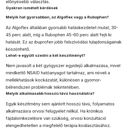
előnyösebb választás.
Gyakran ismételt kérdések
Melyik hat gyorsabban, az Algoflex vagy a Rubophen?
Az Algoflex általában gyorsabb hatáskezdetet mutat, 30-
45 perc alatt, míg a Rubophen 45-60 perc alatt fejti ki
hatását. Ez az ibuprofen jobb felszívódási tulajdonságainak
köszönhető.
Lehet-e együtt szedni a két készítményt?
Nem javasolt a két gyógyszer egyidejű alkalmazása, mivel
mindkettő NSAID hatóanyagot tartalmaz, ami növeli a
mellékhatások kockázatát, különösen a gyomor-
bélrendszeri problémák tekintetében.
Melyik alkalmasabb hosszú távú használatra?
Egyik készítmény sem ajánlott hosszú távú, folyamatos
alkalmazásra orvosi felügyelet nélkül. Ha krónikus
fájdalomkezelésre van szükség, orvosi konzultáció
elengedhetetlen a megfelelő terápia kiválasztásához.