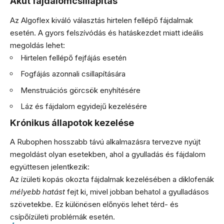
Akut fájdalomcsillapítás
Az Algoflex kiváló választás hirtelen fellépő fájdalmak
esetén. A gyors felszívódás és hatáskezdet miatt ideális
megoldás lehet:
Hirtelen fellépő fejfájás esetén
Fogfájás azonnali csillapítására
Menstruációs görcsök enyhítésére
Láz és fájdalom egyidejű kezelésére
Krónikus állapotok kezelése
A Rubophen hosszabb távú alkalmazásra tervezve nyújt
megoldást olyan esetekben, ahol a gyulladás és fájdalom
együttesen jelentkezik:
Az ízületi kopás okozta fájdalmak kezelésében a diklofenák
mélyebb hatást
fejt ki, mivel jobban behatol a gyulladásos
szövetekbe. Ez különösen előnyös lehet térd- és
csípőízületi problémák esetén.