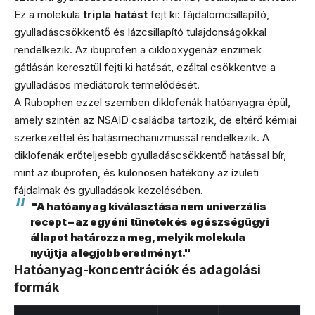
Ez a molekula
tripla hatást
fejt ki: fájdalomcsillapító,
gyulladáscsökkentő és lázcsillapító tulajdonságokkal
rendelkezik. Az ibuprofen a ciklooxygenáz enzimek
gátlásán keresztül fejti ki hatását, ezáltal csökkentve a
gyulladásos mediátorok termelődését.
A Rubophen ezzel szemben diklofenák hatóanyagra épül,
amely szintén az NSAID családba tartozik, de eltérő kémiai
szerkezettel és hatásmechanizmussal rendelkezik. A
diklofenák erőteljesebb gyulladáscsökkentő hatással bír,
mint az ibuprofen, és különösen hatékony az ízületi
fájdalmak és gyulladások kezelésében.
"A hatóanyag kiválasztása nem univerzális
recept – az egyéni tünetek és egészségügyi
állapot határozza meg, melyik molekula
nyújtja a legjobb eredményt."
Hatóanyag-koncentrációk és adagolási
formák