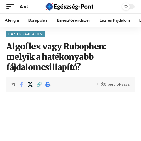
Aa
Allergia
Bőrápolás
Emésztőrendszer
Láz és Fájdalom
LÁZ ÉS FÁJDALOM
Algoflex vagy Rubophen:
melyik a hatékonyabb
fájdalomcsillapító?
8 perc olvasás