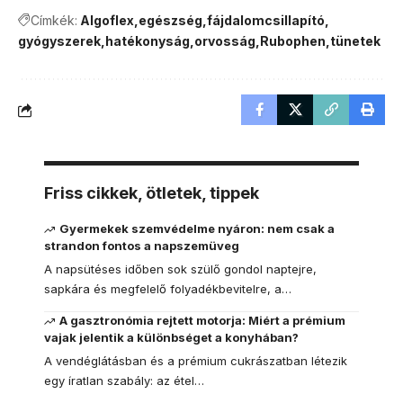
Címkék:
Algoflex
egészség
fájdalomcsillapító
gyógyszerek
hatékonyság
orvosság
Rubophen
tünetek
Friss cikkek, ötletek, tippek
Gyermekek szemvédelme nyáron: nem csak a
strandon fontos a napszemüveg
A napsütéses időben sok szülő gondol naptejre,
sapkára és megfelelő folyadékbevitelre, a…
A gasztronómia rejtett motorja: Miért a prémium
vajak jelentik a különbséget a konyhában?
A vendéglátásban és a prémium cukrászatban létezik
egy íratlan szabály: az étel…