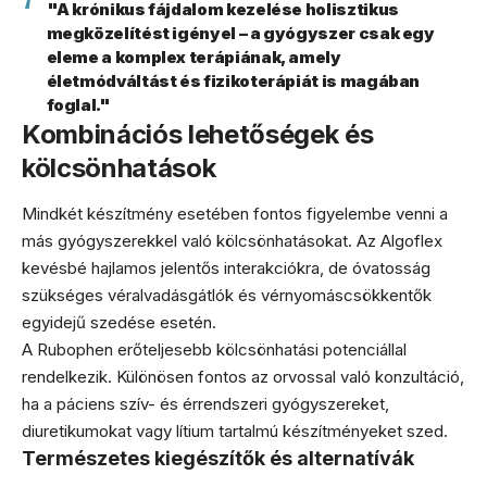
"A krónikus fájdalom kezelése holisztikus
megközelítést igényel – a gyógyszer csak egy
eleme a komplex terápiának, amely
életmódváltást és fizikoterápiát is magában
foglal."
Kombinációs lehetőségek és
kölcsönhatások
Mindkét készítmény esetében fontos figyelembe venni a
más gyógyszerekkel való kölcsönhatásokat. Az Algoflex
kevésbé hajlamos jelentős interakciókra, de óvatosság
szükséges véralvadásgátlók és vérnyomáscsökkentők
egyidejű szedése esetén.
A Rubophen erőteljesebb kölcsönhatási potenciállal
rendelkezik. Különösen fontos az orvossal való konzultáció,
ha a páciens szív- és érrendszeri gyógyszereket,
diuretikumokat vagy lítium tartalmú készítményeket szed.
Természetes kiegészítők és alternatívák