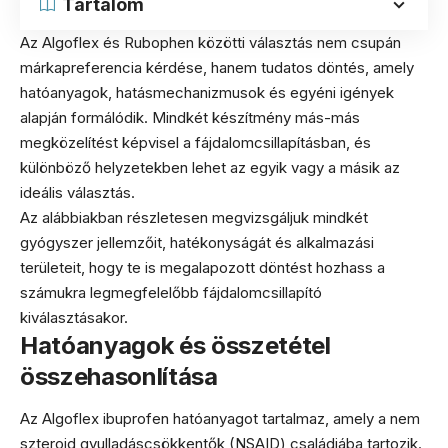
Tartalom
Az Algoflex és Rubophen közötti választás nem csupán
márkapreferencia kérdése, hanem tudatos döntés, amely
hatóanyagok, hatásmechanizmusok és egyéni igények
alapján formálódik. Mindkét készítmény más-más
megközelítést képvisel a fájdalomcsillapításban, és
különböző helyzetekben lehet az egyik vagy a másik az
ideális választás.
Az alábbiakban részletesen megvizsgáljuk mindkét
gyógyszer jellemzőit, hatékonyságát és alkalmazási
területeit, hogy te is megalapozott döntést hozhass a
számukra legmegfelelőbb fájdalomcsillapító
kiválasztásakor.
Hatóanyagok és összetétel
összehasonlítása
Az Algoflex ibuprofen hatóanyagot tartalmaz, amely a nem
szteroid gyulladáscsökkentők (NSAID) családjába tartozik.