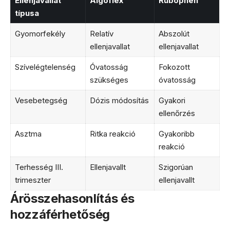
Ellenjavallat
Algoflex
Rubophen
típusa
Gyomorfekély
Relatív
Abszolút
ellenjavallat
ellenjavallat
Szívelégtelenség
Óvatosság
Fokozott
szükséges
óvatosság
Vesebetegség
Dózis módosítás
Gyakori
ellenőrzés
Asztma
Ritka reakció
Gyakoribb
reakció
Terhesség III.
Ellenjavallt
Szigorúan
trimeszter
ellenjavallt
Árösszehasonlítás és
hozzáférhetőség