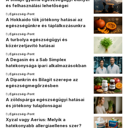
és felhasználási lehetőségei
By
Egészség-Pont
A Hokkaido tök jótékony hatásai az
egészségünkre és táplálkozásunkra
By
Egészség-Pont
A turbolya egészségügyi és
közérzetjavító hatásai
By
Egészség-Pont
A Degasin és a Sab Simplex
hatékonysága ipari alkalmazásokban
By
Egészség-Pont
A Dipankrin és Bilagit szerepe az
egészségmegőrzésben
By
Egészség-Pont
A zöldspárga egészségügyi hatásai
és jótékony tulajdonságai
By
Egészség-Pont
Xyzal vagy Aerius: Melyik a
hatékonyabb allergiaellenes szer?