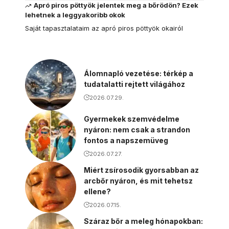
Apró piros pöttyök jelentek meg a bőrödön? Ezek
lehetnek a leggyakoribb okok
Saját tapasztalataim az apró piros pöttyök okairól
Álomnapló vezetése: térkép a
tudatalatti rejtett világához
2026.07.29.
Gyermekek szemvédelme
nyáron: nem csak a strandon
fontos a napszemüveg
2026.07.27.
Miért zsírosodik gyorsabban az
arcbőr nyáron, és mit tehetsz
ellene?
2026.07.15.
Száraz bőr a meleg hónapokban: