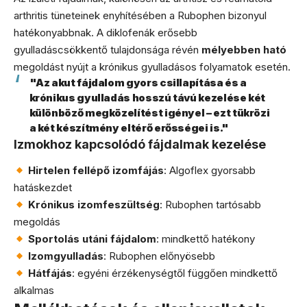
arthritis tüneteinek enyhítésében a Rubophen bizonyul
hatékonyabbnak. A diklofenák erősebb
gyulladáscsökkentő tulajdonsága révén
mélyebben ható
megoldást nyújt a krónikus gyulladásos folyamatok esetén.
"Az akut fájdalom gyors csillapítása és a
krónikus gyulladás hosszú távú kezelése két
különböző megközelítést igényel – ezt tükrözi
a két készítmény eltérő erősségei is."
Izmokhoz kapcsolódó fájdalmak kezelése
Hirtelen fellépő izomfájás
: Algoflex gyorsabb
hatáskezdet
Krónikus izomfeszültség
: Rubophen tartósabb
megoldás
Sportolás utáni fájdalom
: mindkettő hatékony
Izomgyulladás
: Rubophen előnyösebb
Hátfájás
: egyéni érzékenységtől függően mindkettő
alkalmas