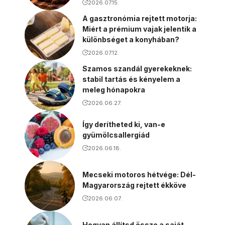
2026.07.15.
A gasztronómia rejtett motorja:
Miért a prémium vajak jelentik a
különbséget a konyhában?
2026.07.12.
Szamos szandál gyerekeknek:
stabil tartás és kényelem a
meleg hónapokra
2026.06.27.
Így derítheted ki, van-e
gyümölcsallergiád
2026.06.18.
Mecseki motoros hétvége: Dél-
Magyarország rejtett ékköve
2026.06.07.
Hogyan állítsd össze a saját