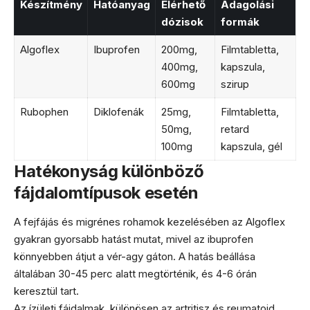
Készítmény
Hatóanyag
Elérhető
Adagolási
dózisok
formák
Algoflex
Ibuprofen
200mg,
Filmtabletta,
400mg,
kapszula,
600mg
szirup
Rubophen
Diklofenák
25mg,
Filmtabletta,
50mg,
retard
100mg
kapszula, gél
Hatékonyság különböző
fájdalomtípusok esetén
A fejfájás és migrénes rohamok kezelésében az Algoflex
gyakran gyorsabb hatást mutat, mivel az ibuprofen
könnyebben átjut a vér-agy gáton. A hatás beállása
általában 30-45 perc alatt megtörténik, és 4-6 órán
keresztül tart.
Az ízületi fájdalmak, különösen az artritisz és reumatoid