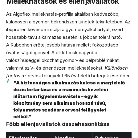
Mellékhatások és ellenjavallatok
Az Algoflex mellékhatás-profilja általában kedvezőbb,
különösen a gyomor-bélrendszeri tünetek tekintetében. Az
ibuprofen kevésbé irritálja a gyomornyálkahártyát, ezért
hosszabb távú alkalmazás esetén is jobban tolerálható.
A Rubophen erőteljesebb hatása mellett fokozottabb
óvatosságot igényel. A diklofenák nagyobb
valószínűséggel okozhat gyomor- és bélproblémákat,
valamint szív- és érrendszeri mellékhatásokat.
Különösen
fontos
az orvosi felügyelet 65 év feletti betegek esetében.
"A biztonságos alkalmazás kulcsa a megfelelő
dózis betartása és a maximális kezelési
időtartam figyelembevétele – egyik
készítmény sem alkalmas hosszú távú,
folyamatos szedésre orvosi felügyelet
nélkül."
Főbb ellenjavallatok összehasonlítása