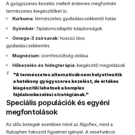
A gyógyszeres kezelés mellett érdemes megfontolni
természetes kiegészítőket is:
Kurkuma
: természetes gyulladáscsökkentő hatás
Gyömbér
: fájdalomcsillapító tulajdonságok
Omega-3 zsírsavak
: hosszú távú
gyulladáscsökkentés
Magnézium
: izomfeszültség oldása
Hőkezelés és hidegterápia
: kiegészítő megoldások
"A természetes alternatívák nem helyettesítik
a hatékony gyógyszeres kezelést, de értékes
kiegészítői lehetnek a komplex
fájdalomkezelési stratégiának."
Speciális populációk és egyéni
megfontolások
Az idős betegek esetében mind az Algoflex, mind a
Rubophen fokozott figyelmet igényel. A vesefunkció