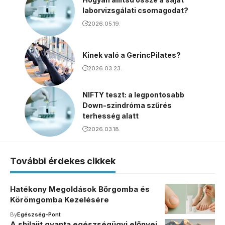
laborvizsgálati csomagodat?
2026.05.19.
Kinek való a GerincPilates?
2026.03.23.
NIFTY teszt: a legpontosabb
Down-szindróma szűrés
terhesség alatt
2026.03.18.
További érdekes cikkek
Hatékony Megoldások Bőrgomba és
Körömgomba Kezelésére
By
Egészség-Pont
A shilajit gyanta egészségügyi előnyei