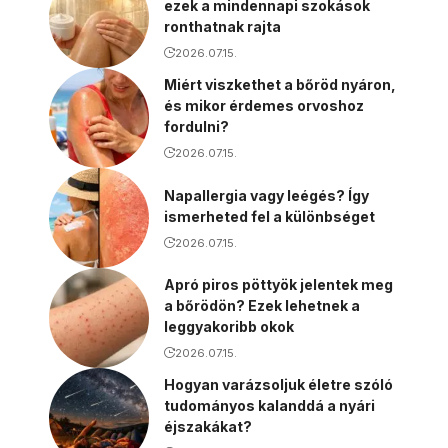
ezek a mindennapi szokások
ronthatnak rajta
2026.07.15.
Miért viszkethet a bőröd nyáron,
és mikor érdemes orvoshoz
fordulni?
2026.07.15.
Napallergia vagy leégés? Így
ismerheted fel a különbséget
2026.07.15.
Apró piros pöttyök jelentek meg
a bőrödön? Ezek lehetnek a
leggyakoribb okok
2026.07.15.
Hogyan varázsoljuk életre szóló
tudományos kalanddá a nyári
éjszakákat?