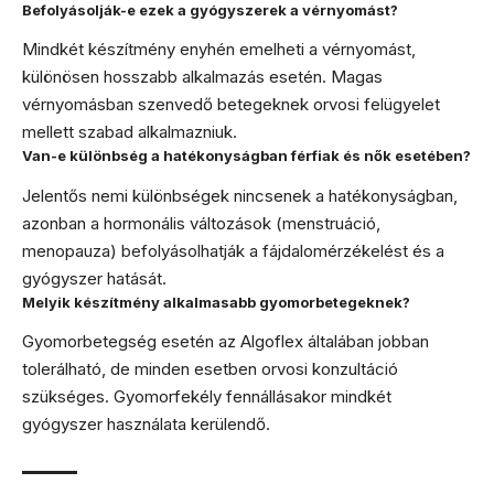
Befolyásolják-e ezek a gyógyszerek a vérnyomást?
Mindkét készítmény enyhén emelheti a vérnyomást,
különösen hosszabb alkalmazás esetén. Magas
vérnyomásban szenvedő betegeknek orvosi felügyelet
mellett szabad alkalmazniuk.
Van-e különbség a hatékonyságban férfiak és nők esetében?
Jelentős nemi különbségek nincsenek a hatékonyságban,
azonban a hormonális változások (menstruáció,
menopauza) befolyásolhatják a fájdalomérzékelést és a
gyógyszer hatását.
Melyik készítmény alkalmasabb gyomorbetegeknek?
Gyomorbetegség esetén az Algoflex általában jobban
tolerálható, de minden esetben orvosi konzultáció
szükséges. Gyomorfekély fennállásakor mindkét
gyógyszer használata kerülendő.