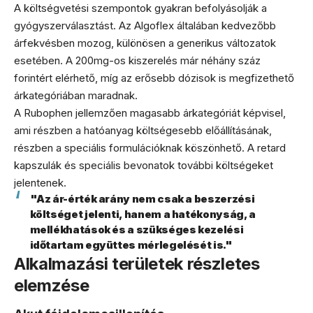
A költségvetési szempontok gyakran befolyásolják a
gyógyszerválasztást. Az Algoflex általában kedvezőbb
árfekvésben mozog, különösen a generikus változatok
esetében. A 200mg-os kiszerelés már néhány száz
forintért elérhető, míg az erősebb dózisok is megfizethető
árkategóriában maradnak.
A Rubophen jellemzően magasabb árkategóriát képvisel,
ami részben a hatóanyag költségesebb előállításának,
részben a speciális formulációknak köszönhető. A retard
kapszulák és speciális bevonatok további költségeket
jelentenek.
"Az ár-érték arány nem csak a beszerzési
költséget jelenti, hanem a hatékonyság, a
mellékhatások és a szükséges kezelési
időtartam együttes mérlegelését is."
Alkalmazási területek részletes
elemzése