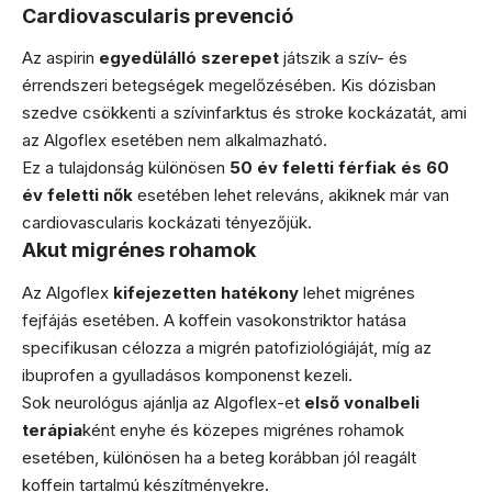
Cardiovascularis prevenció
Az aspirin
egyedülálló szerepet
játszik a szív- és
érrendszeri betegségek megelőzésében. Kis dózisban
szedve csökkenti a szívinfarktus és stroke kockázatát, ami
az Algoflex esetében nem alkalmazható.
Ez a tulajdonság különösen
50 év feletti férfiak és 60
év feletti nők
esetében lehet releváns, akiknek már van
cardiovascularis kockázati tényezőjük.
Akut migrénes rohamok
Az Algoflex
kifejezetten hatékony
lehet migrénes
fejfájás esetében. A koffein vasokonstriktor hatása
specifikusan célozza a migrén patofiziológiáját, míg az
ibuprofen a gyulladásos komponenst kezeli.
Sok neurológus ajánlja az Algoflex-et
első vonalbeli
terápia
ként enyhe és közepes migrénes rohamok
esetében, különösen ha a beteg korábban jól reagált
koffein tartalmú készítményekre.