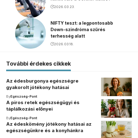
2026.03.23.
NIFTY teszt: a legpontosabb
Down-szindróma szűrés
terhesség alatt
2026.03.18.
További érdekes cikkek
Az édesburgonya egészségre
gyakorolt jótékony hatásai
By
Egészség-Pont
A piros retek egészségügyi és
táplálkozási előnyei
By
Egészség-Pont
Az édeskömény jótékony hatásai az
egészségünkre és a konyhánkra