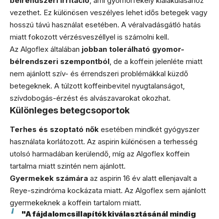
bélrendszeri irritáció
, ami gyomorfekély kialakulásához
vezethet. Ez különösen veszélyes lehet idős betegek vagy
hosszú távú használat esetében. A véralvadásgátló hatás
miatt fokozott vérzésveszéllyel is számolni kell.
Az Algoflex általában
jobban tolerálható gyomor-
bélrendszeri szempontból
, de a koffein jelenléte miatt
nem ajánlott szív- és érrendszeri problémákkal küzdő
betegeknek. A túlzott koffeinbevitel nyugtalanságot,
szívdobogás-érzést és alvászavarokat okozhat.
Különleges betegcsoportok
Terhes és szoptató nők
esetében mindkét gyógyszer
használata korlátozott. Az aspirin különösen a terhesség
utolsó harmadában kerülendő, míg az Algoflex koffein
tartalma miatt szintén nem ajánlott.
Gyermekek számára
az aspirin 16 év alatt ellenjavalt a
Reye-szindróma kockázata miatt. Az Algoflex sem ajánlott
gyermekeknek a koffein tartalom miatt.
"A fájdalomcsillapítók kiválasztásánál mindig