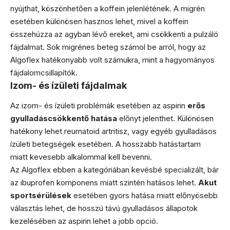
nyújthat, köszönhetően a koffein jelenlétének. A migrén
esetében különösen hasznos lehet, mivel a koffein
összehúzza az agyban lévő ereket, ami csökkenti a pulzáló
fájdalmat. Sok migrénes beteg számol be arról, hogy az
Algoflex hatékonyabb volt számukra, mint a hagyományos
fájdalomcsillapítók.
Izom- és ízületi fájdalmak
Az izom- és ízületi problémák esetében az aspirin
erős
gyulladáscsökkentő hatása
előnyt jelenthet. Különösen
hatékony lehet reumatoid artritisz, vagy egyéb gyulladásos
ízületi betegségek esetében. A hosszabb hatástartam
miatt kevesebb alkalommal kell bevenni.
Az Algoflex ebben a kategóriában kevésbé specializált, bár
az ibuprofen komponens miatt szintén hatásos lehet.
Akut
sportsérülések
esetében gyors hatása miatt előnyösebb
választás lehet, de hosszú távú gyulladásos állapotok
kezelésében az aspirin lehet a jobb opció.