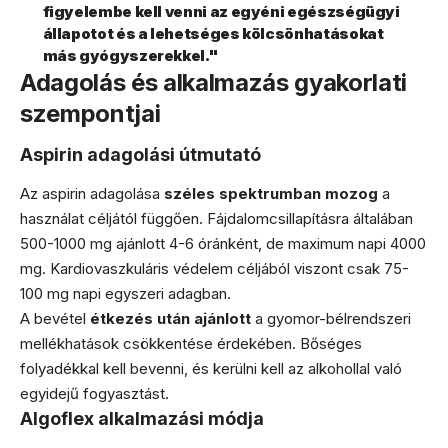
figyelembe kell venni az egyéni egészségügyi
állapotot és a lehetséges kölcsönhatásokat
más gyógyszerekkel."
Adagolás és alkalmazás gyakorlati
szempontjai
Aspirin adagolási útmutató
Az aspirin adagolása
széles spektrumban mozog
a
használat céljától függően. Fájdalomcsillapításra általában
500-1000 mg ajánlott 4-6 óránként, de maximum napi 4000
mg. Kardiovaszkuláris védelem céljából viszont csak 75-
100 mg napi egyszeri adagban.
A bevétel
étkezés után ajánlott
a gyomor-bélrendszeri
mellékhatások csökkentése érdekében. Bőséges
folyadékkal kell bevenni, és kerülni kell az alkohollal való
egyidejű fogyasztást.
Algoflex alkalmazási módja