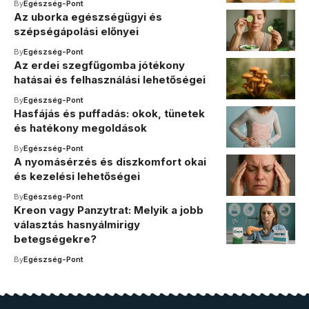
By
Egészség-Pont
Az uborka egészségügyi és
szépségápolási előnyei
By
Egészség-Pont
Az erdei szegfűgomba jótékony
hatásai és felhasználási lehetőségei
By
Egészség-Pont
Hasfájás és puffadás: okok, tünetek
és hatékony megoldások
By
Egészség-Pont
A nyomásérzés és diszkomfort okai
és kezelési lehetőségei
By
Egészség-Pont
Kreon vagy Panzytrat: Melyik a jobb
választás hasnyálmirigy
betegségekre?
By
Egészség-Pont