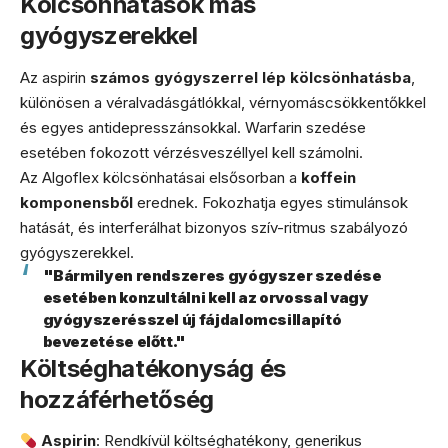
Kölcsönhatások más
gyógyszerekkel
Az aspirin
számos gyógyszerrel lép kölcsönhatásba
,
különösen a véralvadásgátlókkal, vérnyomáscsökkentőkkel
és egyes antidepresszánsokkal. Warfarin szedése
esetében fokozott vérzésveszéllyel kell számolni.
Az Algoflex kölcsönhatásai elsősorban a
koffein
komponensből
erednek. Fokozhatja egyes stimulánsok
hatását, és interferálhat bizonyos szív-ritmus szabályozó
gyógyszerekkel.
"Bármilyen rendszeres gyógyszer szedése
esetében konzultálni kell az orvossal vagy
gyógyszerésszel új fájdalomcsillapító
bevezetése előtt."
Költséghatékonyság és
hozzáférhetőség
Aspirin
: Rendkívül költséghatékony, generikus