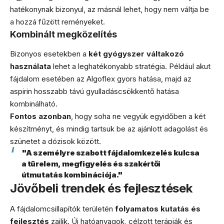
hatékonynak bizonyul, az másnál lehet, hogy nem váltja be
a hozzá fűzött reményeket.
Kombinált megközelítés
Bizonyos esetekben a
két gyógyszer váltakozó
használata
lehet a leghatékonyabb stratégia. Például akut
fájdalom esetében az Algoflex gyors hatása, majd az
aspirin hosszabb távú gyulladáscsökkentő hatása
kombinálható.
Fontos azonban
, hogy soha ne vegyük egyidőben a két
készítményt, és mindig tartsuk be az ajánlott adagolást és
szünetet a dózisok között.
"A személyre szabott fájdalomkezelés kulcsa
a türelem, megfigyelés és szakértői
útmutatás kombinációja."
Jövőbeli trendek és fejlesztések
A fájdalomcsillapítók területén
folyamatos kutatás és
fejlesztés
zajlik. Új hatóanyagok, célzott terápiák és