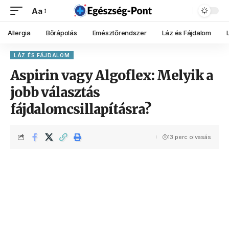
Aa
Allergia
Bőrápolás
Emésztőrendszer
Láz és Fájdalom
LÁZ ÉS FÁJDALOM
Aspirin vagy Algoflex: Melyik a
jobb választás
fájdalomcsillapításra?
13 perc olvasás