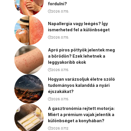
fordulni?
2026.07.15.
Napallergia vagy leégés? Így
ismerheted fel a különbséget
2026.07.15.
Apró piros pöttyök jelentek meg
a bőrödön? Ezek lehetnek a
leggyakoribb okok
2026.07.15.
Hogyan varázsoljuk életre szóló
tudományos kalanddá a nyári
éjszakákat?
2026.07.15.
A gasztronómia rejtett motorja:
Miért a prémium vajak jelentik a
különbséget a konyhában?
2026.07.12.