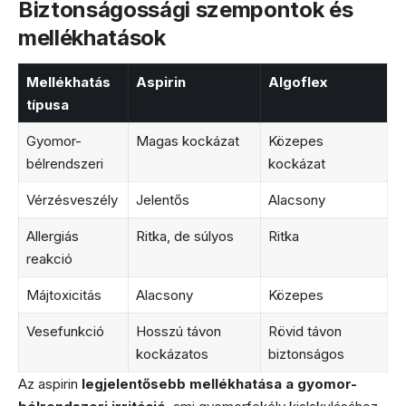
Biztonságossági szempontok és
mellékhatások
Mellékhatás
Aspirin
Algoflex
típusa
Gyomor-
Magas kockázat
Közepes
bélrendszeri
kockázat
Vérzésveszély
Jelentős
Alacsony
Allergiás
Ritka, de súlyos
Ritka
reakció
Májtoxicitás
Alacsony
Közepes
Vesefunkció
Hosszú távon
Rövid távon
kockázatos
biztonságos
Az aspirin
legjelentősebb mellékhatása a gyomor-