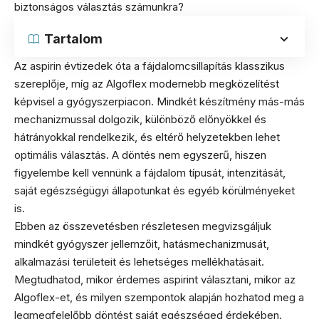
biztonságos választás számunkra?
Tartalom
Az aspirin évtizedek óta a fájdalomcsillapítás klasszikus
szereplője, míg az Algoflex modernebb megközelítést
képvisel a gyógyszerpiacon. Mindkét készítmény más-más
mechanizmussal dolgozik, különböző előnyökkel és
hátrányokkal rendelkezik, és eltérő helyzetekben lehet
optimális választás. A döntés nem egyszerű, hiszen
figyelembe kell vennünk a fájdalom típusát, intenzitását,
saját egészségügyi állapotunkat és egyéb körülményeket
is.
Ebben az összevetésben részletesen megvizsgáljuk
mindkét gyógyszer jellemzőit, hatásmechanizmusát,
alkalmazási területeit és lehetséges mellékhatásait.
Megtudhatod, mikor érdemes aspirint választani, mikor az
Algoflex-et, és milyen szempontok alapján hozhatod meg a
legmegfelelőbb döntést saját egészséged érdekében.