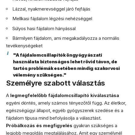
Lázzal, nyakmerevséggel járó fejfájás
Mellkasi fájdalom légzési nehézséggel
Súlyos hasi fájdalom hányással
Bármilyen fájdalom, ami megakadályozza a normális
tevékenységeket
"A fájdalomcsillapítók öngyógyászati
használata biztonságos lehet rövid távon, de
tartós problémák esetében mindig szakorvosi
vélemény szükséges."
Személyre szabott választás
A
legmegfelelőbb fájdalomcsillapító kiválasztása
egyéni döntés, amely számos tényezőtől függ. Az életkor,
egészségügyi állapot, egyéb gyógyszerek szedése és a
fájdalom típusa mind befolyásolja a választást.
Próbálkozás és megfigyelés
gyakran szükséges a
legjobb megoldás megtalálásához. Amit egy személynél