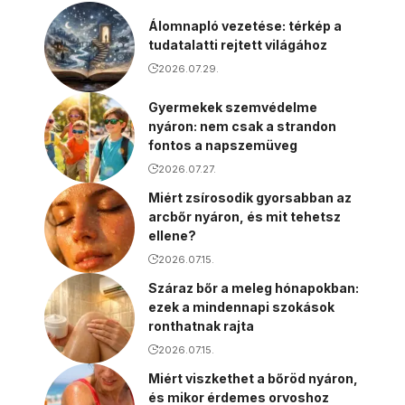
Álomnapló vezetése: térkép a
tudatalatti rejtett világához
2026.07.29.
Gyermekek szemvédelme
nyáron: nem csak a strandon
fontos a napszemüveg
2026.07.27.
Miért zsírosodik gyorsabban az
arcbőr nyáron, és mit tehetsz
ellene?
2026.07.15.
Száraz bőr a meleg hónapokban:
ezek a mindennapi szokások
ronthatnak rajta
2026.07.15.
Miért viszkethet a bőröd nyáron,
és mikor érdemes orvoshoz