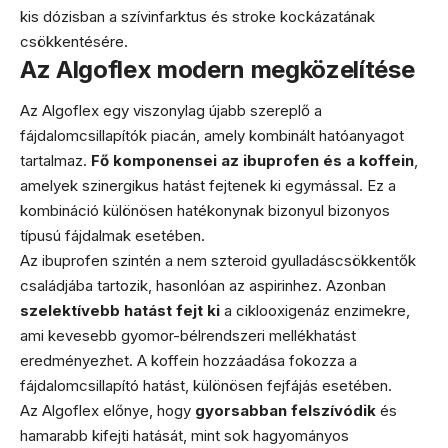
kis dózisban a szívinfarktus és stroke kockázatának
csökkentésére.
Az Algoflex modern megközelítése
Az Algoflex egy viszonylag újabb szereplő a
fájdalomcsillapítók piacán, amely kombinált hatóanyagot
tartalmaz.
Fő komponensei az ibuprofen és a koffein
,
amelyek szinergikus hatást fejtenek ki egymással. Ez a
kombináció különösen hatékonynak bizonyul bizonyos
típusú fájdalmak esetében.
Az ibuprofen szintén a nem szteroid gyulladáscsökkentők
családjába tartozik, hasonlóan az aspirinhez. Azonban
szelektívebb hatást fejt ki
a ciklooxigenáz enzimekre,
ami kevesebb gyomor-bélrendszeri mellékhatást
eredményezhet. A koffein hozzáadása fokozza a
fájdalomcsillapító hatást, különösen fejfájás esetében.
Az Algoflex előnye, hogy
gyorsabban felszívódik
és
hamarabb kifejti hatását, mint sok hagyományos