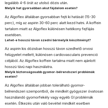
legalább 4-6 órát az utolsó dózis után.
Melyik hat gyorsabban akut fájdalom esetén?
Az Algoflex általában gyorsabban fejti ki hatását (15-30
perc), míg az aspirin 30-60 perc alatt kezd hatni. A koffein
tartalom miatt az Algoflex különösen hatékony fejfájás
esetében.
Lehet-e hosszú távon szedni bármelyik készítményt?
Az aspirin kis dózisban hosszú távon szedhető orvosi
felügyelet mellett, különösen cardiovascularis prevenció
céljából. Az Algoflex koffein tartalma miatt nem ajánlott
hosszú távú napi használatra.
Melyik biztonságosabb gyomor-bélrendszeri problémák
esetén?
Az Algoflex általában jobban tolerálható gyomor-
bélrendszeri szempontból, de mindkét gyógyszer óvatosan
használandó gyomorfekély vagy egyéb GI problémák
esetén. Étkezés után való bevétel mindkét esetben