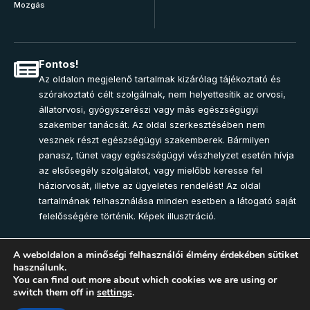
Mozgás
Fontos!
Az oldalon megjelenő tartalmak kizárólag tájékoztató és
szórakoztató célt szolgálnak, nem helyettesítik az orvosi,
állatorvosi, gyógyszerészi vagy más egészségügyi
szakember tanácsát. Az oldal szerkesztésében nem
vesznek részt egészségügyi szakemberek. Bármilyen
panasz, tünet vagy egészségügyi vészhelyzet esetén hívja
az elsősegély szolgálatot, vagy mielőbb keresse fel
háziorvosát, illetve az ügyeletes rendelést! Az oldal
tartalmának felhasználása minden esetben a látogató saját
felelősségére történik. Képek illusztráció.
A weboldalon a minőségi felhasználói élmény érdekében sütiket
használunk.
Join Community
You can find out more about which cookies we are using or
switch them off in
settings
.
2025 – Egészség-Pont Magazin. Minden jog fenntartva.