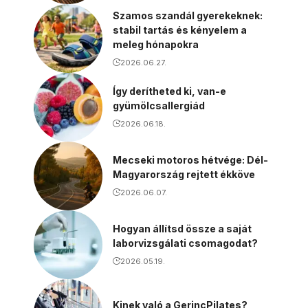
Szamos szandál gyerekeknek:
stabil tartás és kényelem a
meleg hónapokra
2026.06.27.
Így derítheted ki, van-e
gyümölcsallergiád
2026.06.18.
Mecseki motoros hétvége: Dél-
Magyarország rejtett ékköve
2026.06.07.
Hogyan állítsd össze a saját
laborvizsgálati csomagodat?
2026.05.19.
Kinek való a GerincPilates?