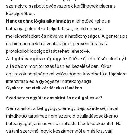
személyre szabott gyógyszerek kerülhetnek piacra a
közeljövőben.
Nanotechnológia alkalmazása
lehetővé teheti a
hatóanyagok célzott eljuttatását, csökkentve a
mellékhatásokat és növelve a hatékonyságot. A génterápia
és biomarkerek használata pedig egyéni terápiás
protokollok kidolgozását teheti lehetővé.
A
digitális egészségügy
fejlődése új lehetőségeket nyit
a fájdalom monitorozásában és kezelésében. Okos
eszközök segítségével valós időben követhető a fájdalom
intenzitása és a gyógyszer hatékonysága.
Gyakran ismételt kérdések a témában
Szedhetem együtt az aspirint és az Algoflex-et?
Nem ajánlott a két gyógyszer egyidejű szedése, mivel
mindkettő tartalmaz nem szteroid gyulladáscsökkentő
hatóanyagot, ami növeli a mellékhatások kockázatát. Ha
váltani szeretnél egyik készítményről a másikra, várj