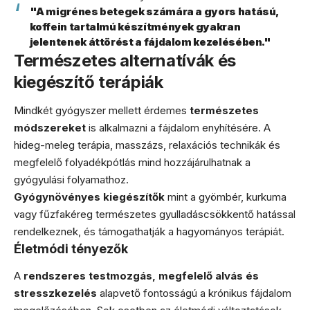
"A migrénes betegek számára a gyors hatású,
koffein tartalmú készítmények gyakran
jelentenek áttörést a fájdalom kezelésében."
Természetes alternatívák és
kiegészítő terápiák
Mindkét gyógyszer mellett érdemes
természetes
módszereket
is alkalmazni a fájdalom enyhítésére. A
hideg-meleg terápia, masszázs, relaxációs technikák és
megfelelő folyadékpótlás mind hozzájárulhatnak a
gyógyulási folyamathoz.
Gyógynövényes kiegészítők
mint a gyömbér, kurkuma
vagy fűzfakéreg természetes gyulladáscsökkentő hatással
rendelkeznek, és támogathatják a hagyományos terápiát.
Életmódi tényezők
A
rendszeres testmozgás, megfelelő alvás és
stresszkezelés
alapvető fontosságú a krónikus fájdalom