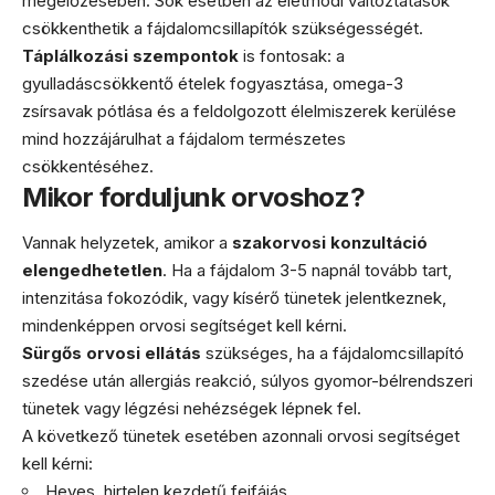
megelőzésében. Sok esetben az életmódi változtatások
csökkenthetik a fájdalomcsillapítók szükségességét.
Táplálkozási szempontok
is fontosak: a
gyulladáscsökkentő ételek fogyasztása, omega-3
zsírsavak pótlása és a feldolgozott élelmiszerek kerülése
mind hozzájárulhat a fájdalom természetes
csökkentéséhez.
Mikor forduljunk orvoshoz?
Vannak helyzetek, amikor a
szakorvosi konzultáció
elengedhetetlen
. Ha a fájdalom 3-5 napnál tovább tart,
intenzitása fokozódik, vagy kísérő tünetek jelentkeznek,
mindenképpen orvosi segítséget kell kérni.
Sürgős orvosi ellátás
szükséges, ha a fájdalomcsillapító
szedése után allergiás reakció, súlyos gyomor-bélrendszeri
tünetek vagy légzési nehézségek lépnek fel.
A következő tünetek esetében azonnali orvosi segítséget
kell kérni:
Heves, hirtelen kezdetű fejfájás