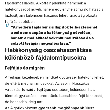
fájdalomcsillapító. A koffein jelenléte nemcsak a
hatékonyságot növeli, hanem egy enyhe stimuláló hatást is
biztosít, ami különösen hasznos lehet fáradtság okozta
fejfájás esetében.
"A modern fájdalomcsillapítók fejlesztésénél
a cél nem csupán a hatékonyság növelése,
hanem a mellékhatások minimalizálása és a
célzott terápia megvalósítása."
Hatékonyság összehasonlítása
különböző fájdalomtípusokra
Fejfájás és migrén
A fejfájás kezelésében mindkét gyógyszer hatékony lehet,
de eltérő mechanizmusokkal. Az aspirin klasszikus
választás
tenziós fejfájás
esetében, különösen ha a
tünetek gyulladásos eredetűek. Lassabban fejti ki hatását,
de hosszabb ideig tart.
Az Algoflex viszont
gyorsabb megkönnyebbülést