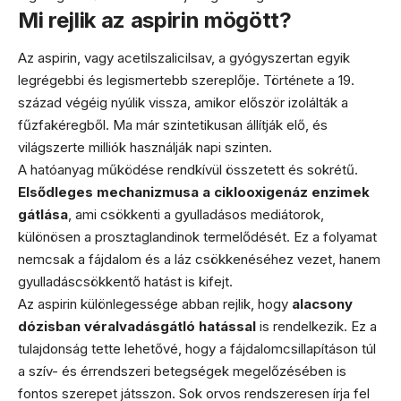
Mi rejlik az aspirin mögött?
Az aspirin, vagy acetilszalicilsav, a gyógyszertan egyik
legrégebbi és legismertebb szereplője. Története a 19.
század végéig nyúlik vissza, amikor először izolálták a
fűzfakéregből. Ma már szintetikusan állítják elő, és
világszerte milliók használják napi szinten.
A hatóanyag működése rendkívül összetett és sokrétű.
Elsődleges mechanizmusa a ciklooxigenáz enzimek
gátlása
, ami csökkenti a gyulladásos mediátorok,
különösen a prosztaglandinok termelődését. Ez a folyamat
nemcsak a fájdalom és a láz csökkenéséhez vezet, hanem
gyulladáscsökkentő hatást is kifejt.
Az aspirin különlegessége abban rejlik, hogy
alacsony
dózisban véralvadásgátló hatással
is rendelkezik. Ez a
tulajdonság tette lehetővé, hogy a fájdalomcsillapításon túl
a szív- és érrendszeri betegségek megelőzésében is
fontos szerepet játsszon. Sok orvos rendszeresen írja fel