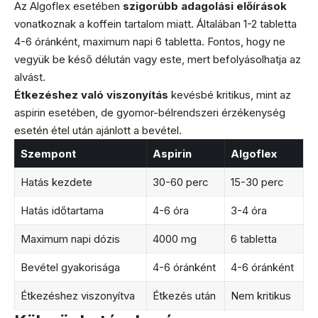
Az Algoflex esetében
szigorúbb adagolási előírások
vonatkoznak a koffein tartalom miatt. Általában 1-2 tabletta
4-6 óránként, maximum napi 6 tabletta. Fontos, hogy ne
vegyük be késő délután vagy este, mert befolyásolhatja az
alvást.
Étkezéshez való viszonyítás
kevésbé kritikus, mint az
aspirin esetében, de gyomor-bélrendszeri érzékenység
esetén étel után ajánlott a bevétel.
Szempont
Aspirin
Algoflex
Hatás kezdete
30-60 perc
15-30 perc
Hatás időtartama
4-6 óra
3-4 óra
Maximum napi dózis
4000 mg
6 tabletta
Bevétel gyakorisága
4-6 óránként
4-6 óránként
Étkezéshez viszonyítva
Étkezés után
Nem kritikus