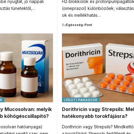
sbé nyugtat, jó nappali
H2‑blokkolók és protonpumpagátló
asztás tünetektől,…
(omeprazol) különbözőek; választás 
ok és mellékhatás…
By
Egészség-Pont
OK
LÉGÚTI PANASZOK
y Mucosolvan: melyik
Dorithricin vagy Strepsils: Mel
b köhögéscsillapító?
hatékonyabb torokfájásra?
cosolvan hatóanyaga)
Dorithricin vagy Strepsils? Mindkettő
türítést segítő szer, nem
a torokfájást: Strepsils fertőtlenít és