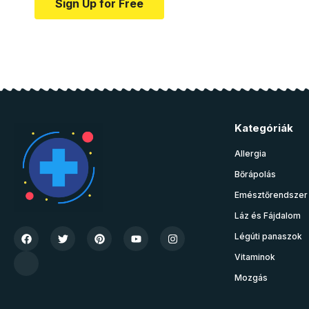
Sign Up for Free
Kategóriák
Allergia
Bőrápolás
Emésztőrendszer
Láz és Fájdalom
Légúti panaszok
Vitaminok
Mozgás