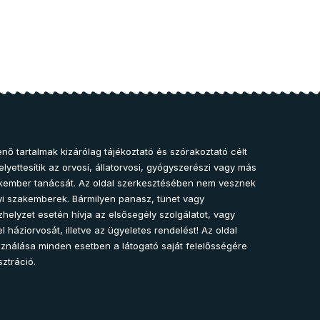
nő tartalmak kizárólag tájékoztató és szórakoztató célt
lyettesítik az orvosi, állatorvosi, gyógyszerészi vagy más
kember tanácsát. Az oldal szerkesztésében nem vesznek
i szakemberek. Bármilyen panasz, tünet vagy
helyzet esetén hívja az elsősegély szolgálatot, vagy
l háziorvosát, illetve az ügyeletes rendelést! Az oldal
sználása minden esetben a látogató saját felelősségére
sztráció.