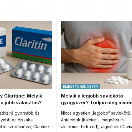
EMÉSZTŐRENDSZER
y Claritine: Melyik
Melyik a legjobb savlekötő
 a jobb választás?
gyógyszer? Tudjon meg minde
etirizin) gyorsabb és
Nincs egyetlen „legjobb” savlekötő.
yabb az éjszakai
Antacidok (kalcium-, magnézium-,
bb szedációval; Claritine
alumínium‑hidroxid), alginátok (Gavi