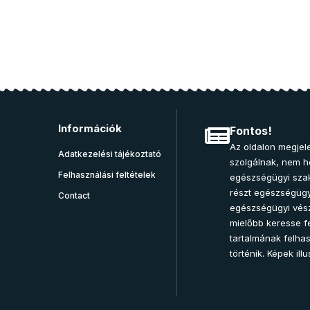
Információk
Fontos!
Az oldalon megjele
Adatkezelési tájékoztató
szolgálnak, nem he
Felhasználási feltételek
egészségügyi sza
részt egészségügy
Contact
egészségügyi vész
mielőbb keresse fe
tartalmának felha
történik. Képek illu