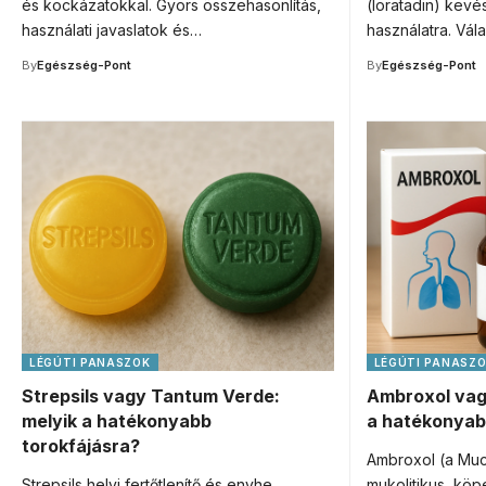
és kockázatokkal. Gyors összehasonlítás,
(loratadin) kevé
használati javaslatok és…
használatra. Vál
By
Egészség-Pont
By
Egészség-Pont
LÉGÚTI PANASZOK
LÉGÚTI PANASZ
Strepsils vagy Tantum Verde:
Ambroxol vag
melyik a hatékonyabb
a hatékonyab
torokfájásra?
Ambroxol (a Mu
Strepsils helyi fertőtlenítő és enyhe
mukolitikus, köpe