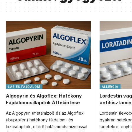
LÁZ ÉS FÁJDALOM
ALLERGIA
Algopyrin és Algoflex: Hatékony
Lordestin vag
Fájdalomcsillapítók Áttekintése
antihisztamin
Az Algopyrin (metamizol) és az Algoflex
Lordestin (levoc
(ibuprofen) hatékony fájdalom- és
gyakran hatékon
lázcsillapítók, eltérő hatásmechanizmussal
tünetekre, enyhé