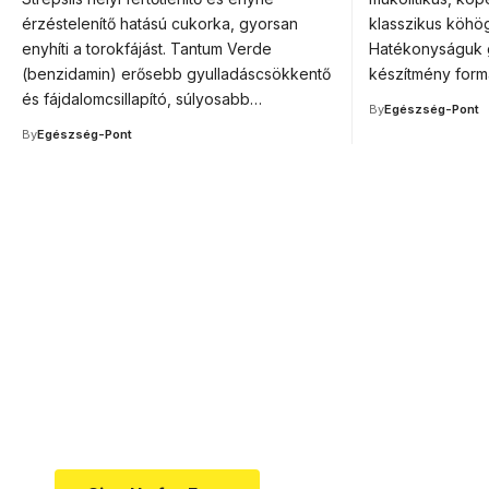
érzéstelenítő hatású cukorka, gyorsan
klasszikus köhög
enyhíti a torokfájást. Tantum Verde
Hatékonyságuk g
(benzidamin) erősebb gyulladáscsökkentő
készítmény form
és fájdalomcsillapító, súlyosabb…
By
Egészség-Pont
By
Egészség-Pont
Your one-stop resource f
news and education.
Your one-stop resource for medical news and e