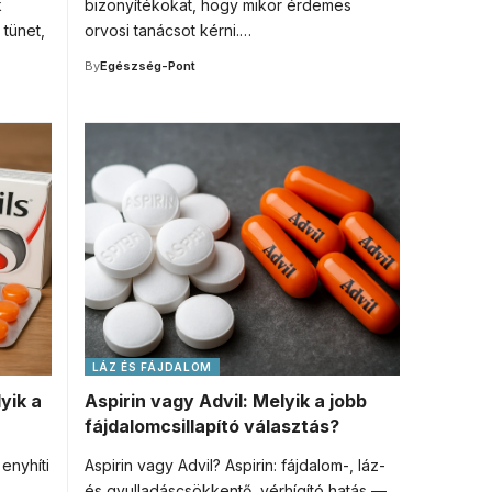
k
bizonyítékokat, hogy mikor érdemes
tünet,
orvosi tanácsot kérni.…
By
Egészség-Pont
LÁZ ÉS FÁJDALOM
yik a
Aspirin vagy Advil: Melyik a jobb
fájdalomcsillapító választás?
 enyhíti
Aspirin vagy Advil? Aspirin: fájdalom-, láz-
és gyulladáscsökkentő, vérhígító hatás —