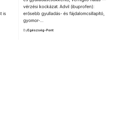
vérzési kockázat. Advil (ibuprofen):
t is
erősebb gyulladás- és fájdalomcsillapító,
gyomor-…
By
Egészség-Pont