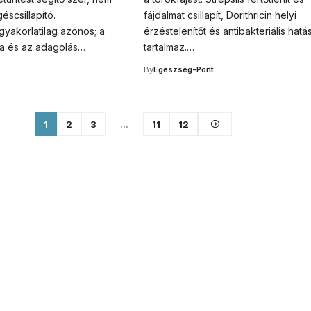
éscsillapító.
fájdalmat csillapít, Dorithricin helyi
yakorlatilag azonos; a
érzéstelenítőt és antibakteriális hatás
a és az adagolás…
tartalmaz.…
By
Egészség-Pont
1
2
3
…
11
12
or medical
ducation.