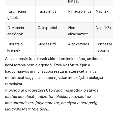
hatású
Kalcineurin
Tacrolimus
Pimecrolimus
Napi 2x
gátlók
D-vitamin
Calcipotriol
Nem
Napi 1-2x
analógok
alkalmazott
Hidratáló
Kiegészítő
Alapkezelés
Többször
krémek
naponta
A szisztémás kezelések akkor kerülnek szóba, amikor a
helyi terápia nem elegendő. Ezek között találjuk a
hagyományos immunszuppresszáns szereket, mint a
metotrexát vagy a ciklosporin, valamint az újabb biológiai
terápiákat.
A biológiai gyógyszerek forradalmasították a súlyos
esetek kezelését, célzottan blokkolva azokat az
immunrendszeri folyamatokat, amelyek a betegség
kialakulásáért felelősek.