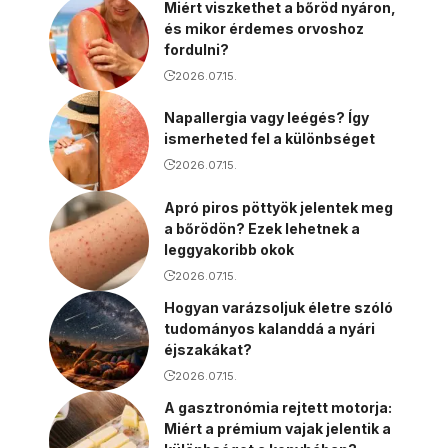
Miért viszkethet a bőröd nyáron,
és mikor érdemes orvoshoz
fordulni?
2026.07.15.
Napallergia vagy leégés? Így
ismerheted fel a különbséget
2026.07.15.
Apró piros pöttyök jelentek meg
a bőrödön? Ezek lehetnek a
leggyakoribb okok
2026.07.15.
Hogyan varázsoljuk életre szóló
tudományos kalanddá a nyári
éjszakákat?
2026.07.15.
A gasztronómia rejtett motorja:
Miért a prémium vajak jelentik a