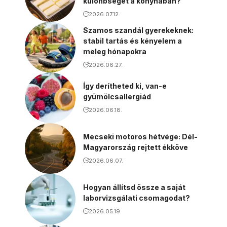
különbséget a konyhában?
2026.07.12.
Szamos szandál gyerekeknek:
stabil tartás és kényelem a
meleg hónapokra
2026.06.27.
Így derítheted ki, van-e
gyümölcsallergiád
2026.06.18.
Mecseki motoros hétvége: Dél-
Magyarország rejtett ékköve
2026.06.07.
Hogyan állítsd össze a saját
laborvizsgálati csomagodat?
2026.05.19.