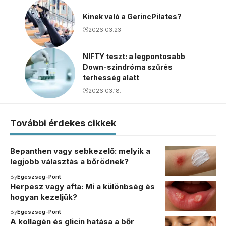
Kinek való a GerincPilates?
2026.03.23.
NIFTY teszt: a legpontosabb
Down-szindróma szűrés
terhesség alatt
2026.03.18.
További érdekes cikkek
Bepanthen vagy sebkezelő: melyik a
legjobb választás a bőrödnek?
By
Egészség-Pont
Herpesz vagy afta: Mi a különbség és
hogyan kezeljük?
By
Egészség-Pont
A kollagén és glicin hatása a bőr