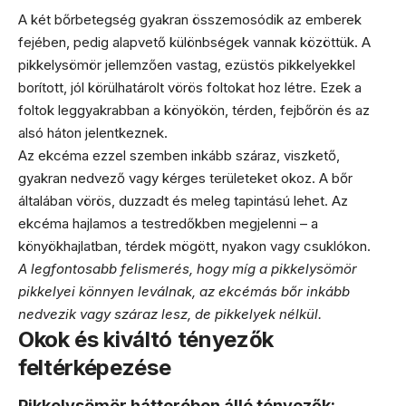
A két bőrbetegség gyakran összemosódik az emberek
fejében, pedig alapvető különbségek vannak közöttük. A
pikkelysömör jellemzően vastag, ezüstös pikkelyekkel
borított, jól körülhatárolt vörös foltokat hoz létre. Ezek a
foltok leggyakrabban a könyökön, térden, fejbőrön és az
alsó háton jelentkeznek.
Az ekcéma ezzel szemben inkább száraz, viszkető,
gyakran nedvező vagy kérges területeket okoz. A bőr
általában vörös, duzzadt és meleg tapintású lehet. Az
ekcéma hajlamos a testredőkben megjelenni – a
könyökhajlatban, térdek mögött, nyakon vagy csuklókon.
A legfontosabb felismerés, hogy míg a pikkelysömör
pikkelyei könnyen leválnak, az ekcémás bőr inkább
nedvezik vagy száraz lesz, de pikkelyek nélkül.
Okok és kiváltó tényezők
feltérképezése
Pikkelysömör hátterében álló tényezők: