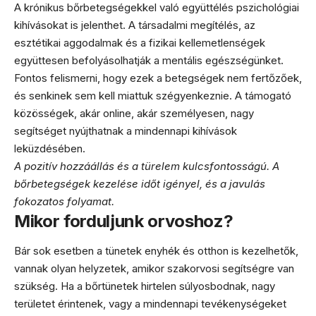
A krónikus bőrbetegségekkel való együttélés pszichológiai
kihívásokat is jelenthet. A társadalmi megítélés, az
esztétikai aggodalmak és a fizikai kellemetlenségek
együttesen befolyásolhatják a mentális egészségünket.
Fontos felismerni, hogy ezek a betegségek nem fertőzőek,
és senkinek sem kell miattuk szégyenkeznie. A támogató
közösségek, akár online, akár személyesen, nagy
segítséget nyújthatnak a mindennapi kihívások
leküzdésében.
A pozitív hozzáállás és a türelem kulcsfontosságú. A
bőrbetegségek kezelése időt igényel, és a javulás
fokozatos folyamat.
Mikor forduljunk orvoshoz?
Bár sok esetben a tünetek enyhék és otthon is kezelhetők,
vannak olyan helyzetek, amikor szakorvosi segítségre van
szükség. Ha a bőrtünetek hirtelen súlyosbodnak, nagy
területet érintenek, vagy a mindennapi tevékenységeket