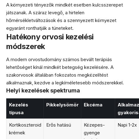
A környezeti tényezők mindkét esetben kulcsszerepet
játszanak. A száraz levegő, a hirtelen
hőmérsékletváltozások és a szennyezett környezet
egyaránt ronthatják a tüneteket.
Hatékony orvosi kezelési
módszerek
A modern orvostudomány számos bevált terápiás
lehetőséget kínál mindkét betegség kezelésére. A
szakorvosok általában fokozatos megközelítést
alkalmaznak, kezdve a legkíméletesebb módszerekkel.
Helyi kezelések spektruma
Kezelés
Pikkelysömör
Ekcéma
Alkalma
típusa
gyakoris
Kortikoszteroid
Erős hatású
Közepes-
Napi 1-2x
krémek
gyenge