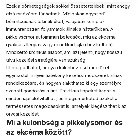
Ezek a bőrbetegségek sokkal összetettebbek, mint ahogy
első ránézésre tűnhetnek. Míg sokan egyszerű
bőrirritációnak tekintik őket, valójában komplex
immunrendszeri folyamatok állnak a hátterükben. A
pikkelysömör autoimmun betegség, míg az ekcéma
gyakran allergiás vagy genetikai hajlamhoz köthető.
Mindkettő krónikus állapot, ami azt jelenti, hogy hosszú
távú kezelési stratégiára van szükség.
Itt megtudhatod, hogyan különböztesd meg őket
egymástól, milyen hatékony kezelési módszerek állnak
rendelkezésre, és hogyan alakíthatsz ki egy személyre
szabott gondozási rutint. Praktikus tippeket kapsz a
mindennapi életvitelhez, és megismerheted azokat a
természetes megoldásokat is, amelyek kiegészíthetik az
orvosi kezelést.
Mi a különbség a pikkelysömör és
az ekcéma között?