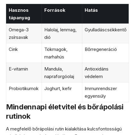
Hasznos
Források
Hatás
tápanyag
Omega-3
Halolaj, lenmag,
Gyulladáscsökkentő
zsírsavak
dió
Cink
Tökmagok,
Bőrregeneráció
marhahús
E-vitamin
Mandula,
Antioxidáns
napraforgóolaj
védelem
Probiotikumok
Joghurt, kefir
Immunrendszer
egyensúly
Mindennapi életvitel és bőrápolási
rutinok
A megfelelő bőrápolási rutin kialakítása kulcsfontosságú