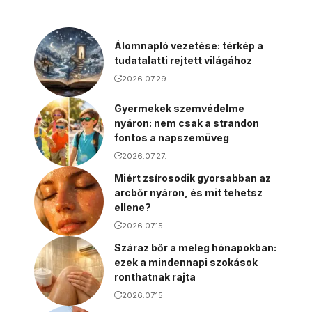
Álomnapló vezetése: térkép a
tudatalatti rejtett világához
2026.07.29.
Gyermekek szemvédelme
nyáron: nem csak a strandon
fontos a napszemüveg
2026.07.27.
Miért zsírosodik gyorsabban az
arcbőr nyáron, és mit tehetsz
ellene?
2026.07.15.
Száraz bőr a meleg hónapokban:
ezek a mindennapi szokások
ronthatnak rajta
2026.07.15.