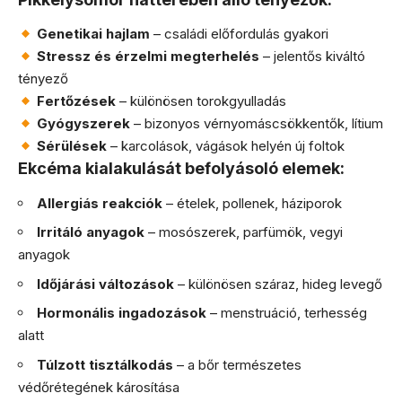
Genetikai hajlam
– családi előfordulás gyakori
Stressz és érzelmi megterhelés
– jelentős kiváltó
tényező
Fertőzések
– különösen torokgyulladás
Gyógyszerek
– bizonyos vérnyomáscsökkentők, lítium
Sérülések
– karcolások, vágások helyén új foltok
Ekcéma kialakulását befolyásoló elemek:
Allergiás reakciók
– ételek, pollenek, háziporok
Irritáló anyagok
– mosószerek, parfümök, vegyi
anyagok
Időjárási változások
– különösen száraz, hideg levegő
Hormonális ingadozások
– menstruáció, terhesség
alatt
Túlzott tisztálkodás
– a bőr természetes
védőrétegének károsítása