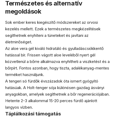
Természetes és alternatív
megoldások
Sok ember keres kiegészítő módszereket az orvosi
kezelés mellett. Ezek a természetes megközelítések
segíthetnek enyhíteni a tüneteket és javítani az
életminőséget.
Az aloe vera gél kiváló hidratáló és gyulladáscsökkentő
hatással bír. Frissen vágott aloe leveléből nyert gél
közvetlenül a bőrre alkalmazva enyhítheti a viszketést és a
bőrpírt. Fontos azonban, hogy tiszta, adalékanyag-mentes
terméket használjunk.
A tengeri só fürdők évszázadok óta ismert gyógyító
hatásúak. A Holt-tenger sója különösen gazdag ásványi
anyagokban, amelyek segíthetnek a bőr regenerációjában.
Hetente 2-3 alkalommal 15-20 perces fürdő ajánlott
langyos vízben.
Táplálkozási támogatás