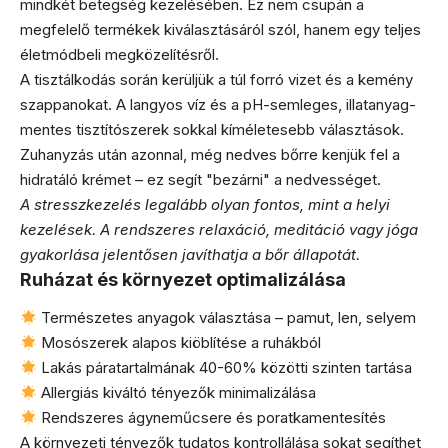
mindkét betegség kezelésében. Ez nem csupán a
megfelelő termékek kiválasztásáról szól, hanem egy teljes
életmódbeli megközelítésről.
A tisztálkodás során kerüljük a túl forró vizet és a kemény
szappanokat. A langyos víz és a pH-semleges, illatanyag-
mentes tisztítószerek sokkal kíméletesebb választások.
Zuhanyzás után azonnal, még nedves bőrre kenjük fel a
hidratáló krémet – ez segít "bezárni" a nedvességet.
A stresszkezelés legalább olyan fontos, mint a helyi
kezelések. A rendszeres relaxáció, meditáció vagy jóga
gyakorlása jelentősen javíthatja a bőr állapotát.
Ruházat és környezet optimalizálása
Természetes anyagok választása – pamut, len, selyem
Mosószerek alapos kiöblítése a ruhákból
Lakás páratartalmának 40-60% közötti szinten tartása
Allergiás kiváltó tényezők minimalizálása
Rendszeres ágyneműcsere és poratkamentesítés
A környezeti tényezők tudatos kontrollálása sokat segíthet