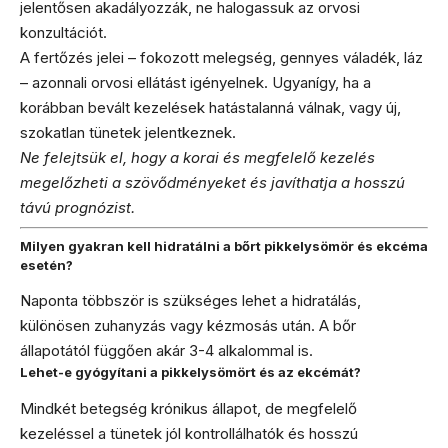
jelentősen akadályozzák, ne halogassuk az orvosi
konzultációt.
A fertőzés jelei – fokozott melegség, gennyes váladék, láz
– azonnali orvosi ellátást igényelnek. Ugyanígy, ha a
korábban bevált kezelések hatástalanná válnak, vagy új,
szokatlan tünetek jelentkeznek.
Ne felejtsük el, hogy a korai és megfelelő kezelés
megelőzheti a szövődményeket és javíthatja a hosszú
távú prognózist.
Milyen gyakran kell hidratálni a bőrt pikkelysömör és ekcéma
esetén?
Naponta többször is szükséges lehet a hidratálás,
különösen zuhanyzás vagy kézmosás után. A bőr
állapotától függően akár 3-4 alkalommal is.
Lehet-e gyógyítani a pikkelysömört és az ekcémát?
Mindkét betegség krónikus állapot, de megfelelő
kezeléssel a tünetek jól kontrollálhatók és hosszú