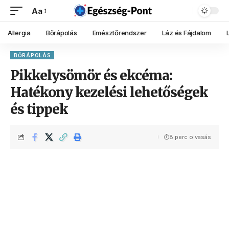
Aa
Allergia
Bőrápolás
Emésztőrendszer
Láz és Fájdalom
BŐRÁPOLÁS
Pikkelysömör és ekcéma:
Hatékony kezelési lehetőségek
és tippek
8 perc olvasás