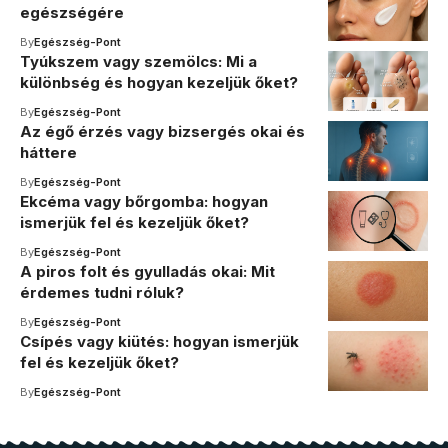
egészségére
By
Egészség-Pont
Tyúkszem vagy szemölcs: Mi a
különbség és hogyan kezeljük őket?
By
Egészség-Pont
Az égő érzés vagy bizsergés okai és
háttere
By
Egészség-Pont
Ekcéma vagy bőrgomba: hogyan
ismerjük fel és kezeljük őket?
By
Egészség-Pont
A piros folt és gyulladás okai: Mit
érdemes tudni róluk?
By
Egészség-Pont
Csípés vagy kiütés: hogyan ismerjük
fel és kezeljük őket?
By
Egészség-Pont