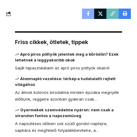
Friss cikkek, ötletek, tippek
Apró piros pöttyök jelentek meg a bőrödön? Ezek
lehetnek a leggyakoribb okok
Saját tapasztalataim az apró piros pöttyök okairól
Álomnapló vezetése: térkép a tudatalatti rejtett
világához
Az álmok különös birodalma minden éjszaka megnyílik
előttünk, reggelre azonban gyakran csak…
Gyermekek szemvédelme nyáron: nem csak a
strandon fontos a napszemüveg
A napsütéses időben sok szülő gondol naptejre,
sapkára és megfelelő folyadékbevitelre, a…