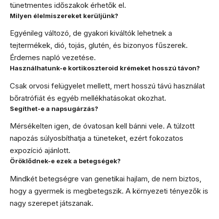
tünetmentes időszakok érhetők el.
Milyen élelmiszereket kerüljünk?
Egyénileg változó, de gyakori kiváltók lehetnek a
tejtermékek, dió, tojás, glutén, és bizonyos fűszerek.
Érdemes napló vezetése.
Használhatunk-e kortikoszteroid krémeket hosszú távon?
Csak orvosi felügyelet mellett, mert hosszú távú használat
bőratrófiát és egyéb mellékhatásokat okozhat.
Segíthet-e a napsugárzás?
Mérsékelten igen, de óvatosan kell bánni vele. A túlzott
napozás súlyosbíthatja a tüneteket, ezért fokozatos
expozíció ajánlott.
Öröklődnek-e ezek a betegségek?
Mindkét betegségre van genetikai hajlam, de nem biztos,
hogy a gyermek is megbetegszik. A környezeti tényezők is
nagy szerepet játszanak.