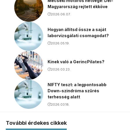
Mecseki motoros hétvége: Dél-
Magyarország rejtett ékköve
2026.06.07.
Hogyan állítsd össze a saját
laborvizsgálati csomagodat?
2026.05.19.
Kinek való a GerincPilates?
2026.03.23.
NIFTY teszt: a legpontosabb
Down-szindróma szűrés
terhesség alatt
2026.03.18.
További érdekes cikkek