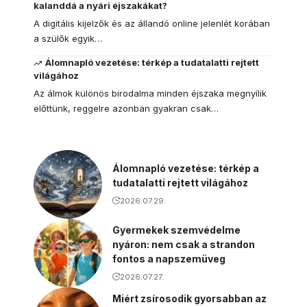
kalanddá a nyári éjszakákat?
A digitális kijelzők és az állandó online jelenlét korában
a szülők egyik…
Álomnapló vezetése: térkép a tudatalatti rejtett
világához
Az álmok különös birodalma minden éjszaka megnyílik
előttünk, reggelre azonban gyakran csak…
Álomnapló vezetése: térkép a
tudatalatti rejtett világához
2026.07.29.
Gyermekek szemvédelme
nyáron: nem csak a strandon
fontos a napszemüveg
2026.07.27.
Miért zsírosodik gyorsabban az