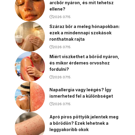
arcbőr nyáron, és mit tehetsz
ellene?
2026.07.15.
Száraz bőr a meleg hónapokban:
ezek a mindennapi szokások
ronthatnak rajta
2026.07.15.
Miért viszkethet a bőröd nyáron,
és mikor érdemes orvoshoz
fordulni?
2026.07.15.
Napallergia vagy leégés? Így
ismerheted fel a különbséget
2026.07.15.
Apró piros pöttyök jelentek meg
a bőrödön? Ezek lehetnek a
leggyakoribb okok