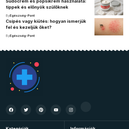
Sudocrem és popsikrém használata:
tippek és előnyök szülőknek
By
Egészség-Pont
Csípés vagy kiütés: hogyan ismerjük
fel és kezeljük őket?
By
Egészség-Pont
Kategóriák
Információk