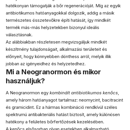
hatékonyan támogatják a bőr regenerációját. Míg az egyik
antibiotikumos hatóanyagokkal dolgozik, addig a másik
természetes összetevőkre építi hatását, így mindkét
termék más-más helyzetekben bizonyul ideális
választásnak.
Az alábbiakban részletesen megvizsgáljuk mindkét
készítmény tulajdonságait, alkalmazási területeit és
előnyeit, hogy könnyebben dönthess arról, melyik illik
jobban az igényeidhez és helyzetedhez.
Mi a Neogranormon és mikor
használjuk?
A Neogranormon egy
kombinált antibiotikumos kenőcs
,
amely három hatóanyagot tartalmaz: neomycint, bacitracint
és gramicidint. Ez a hármas kombináció rendkívül széles
spektrumú antibakteriális hatást biztosít, amely különösen
hatékony a felületes bőrfertőzések kezelésében.
A kenőcs elsősorban olyan esetekben alkalmazható,