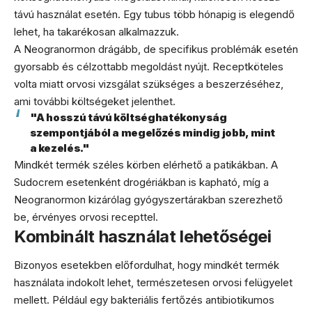
távú használat esetén. Egy tubus több hónapig is elegendő
lehet, ha takarékosan alkalmazzuk.
A Neogranormon drágább, de specifikus problémák esetén
gyorsabb és célzottabb megoldást nyújt. Receptköteles
volta miatt orvosi vizsgálat szükséges a beszerzéséhez,
ami további költségeket jelenthet.
"A hosszú távú költséghatékonyság
szempontjából a megelőzés mindig jobb, mint
a kezelés."
Mindkét termék széles körben elérhető a patikákban. A
Sudocrem esetenként drogériákban is kapható, míg a
Neogranormon kizárólag gyógyszertárakban szerezhető
be, érvényes orvosi recepttel.
Kombinált használat lehetőségei
Bizonyos esetekben előfordulhat, hogy mindkét termék
használata indokolt lehet, természetesen orvosi felügyelet
mellett. Például egy bakteriális fertőzés antibiotikumos