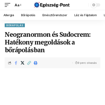
Aa
Allergia
Bőrápolás
Emésztőrendszer
Láz és Fájdalom
BŐRÁPOLÁS
Neogranormon és Sudocrem:
Hatékony megoldások a
bőrápolásban
9 perc olvasás