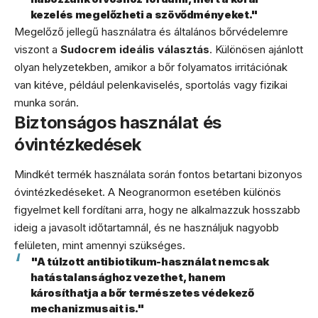
kezelés megelőzheti a szövődményeket."
Megelőző jellegű használatra és általános bőrvédelemre
viszont a
Sudocrem ideális választás
. Különösen ajánlott
olyan helyzetekben, amikor a bőr folyamatos irritációnak
van kitéve, például pelenkaviselés, sportolás vagy fizikai
munka során.
Biztonságos használat és
óvintézkedések
Mindkét termék használata során fontos betartani bizonyos
óvintézkedéseket. A Neogranormon esetében különös
figyelmet kell fordítani arra, hogy ne alkalmazzuk hosszabb
ideig a javasolt időtartamnál, és ne használjuk nagyobb
felületen, mint amennyi szükséges.
"A túlzott antibiotikum-használat nemcsak
hatástalansághoz vezethet, hanem
károsíthatja a bőr természetes védekező
mechanizmusait is."