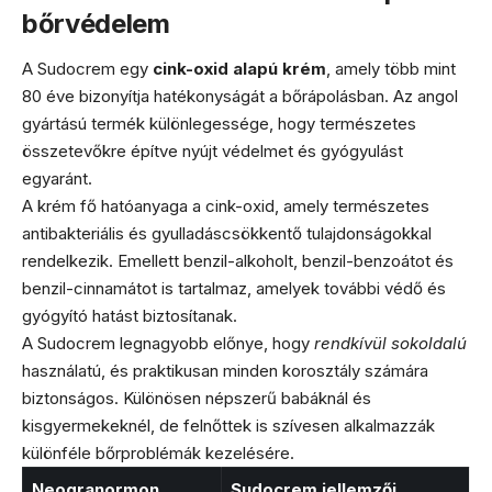
bőrvédelem
A Sudocrem egy
cink-oxid alapú krém
, amely több mint
80 éve bizonyítja hatékonyságát a bőrápolásban. Az angol
gyártású termék különlegessége, hogy természetes
összetevőkre építve nyújt védelmet és gyógyulást
egyaránt.
A krém fő hatóanyaga a cink-oxid, amely természetes
antibakteriális és gyulladáscsökkentő tulajdonságokkal
rendelkezik. Emellett benzil-alkoholt, benzil-benzoátot és
benzil-cinnamátot is tartalmaz, amelyek további védő és
gyógyító hatást biztosítanak.
A Sudocrem legnagyobb előnye, hogy
rendkívül sokoldalú
használatú, és praktikusan minden korosztály számára
biztonságos. Különösen népszerű babáknál és
kisgyermekeknél, de felnőttek is szívesen alkalmazzák
különféle bőrproblémák kezelésére.
Neogranormon
Sudocrem jellemzői