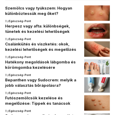
Szemölcs vagy tyúkszem: Hogyan
különböztessük meg őket?
By
Egészség-Pont
Herpesz vagy afta: különbségek,
tünetek és kezelési lehetőségek
By
Egészség-Pont
Csalánkiütés és viszketés: okok,
kezelési lehetőségek és megelőzés
By
Egészség-Pont
Hatékony megoldások lábgomba és
körömgomba kezelésére
By
Egészség-Pont
Bepanthen vagy Sudocrem: melyik a
jobb választás bőrápolásra?
By
Egészség-Pont
Futószemölcsök kezelése és
megelőzése: Tippek és tanácsok
By
Egészség-Pont