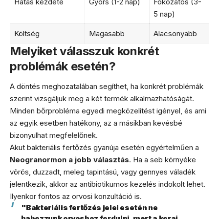
Hatás kezdete
Gyors (1-2 nap)
Fokozatos (3-
5 nap)
Költség
Magasabb
Alacsonyabb
Melyiket válasszuk konkrét
problémák esetén?
A döntés meghozatalában segíthet, ha konkrét problémák
szerint vizsgáljuk meg a két termék alkalmazhatóságát.
Minden bőrprobléma egyedi megközelítést igényel, és ami
az egyik esetben hatékony, az a másikban kevésbé
bizonyulhat megfelelőnek.
Akut bakteriális fertőzés gyanúja esetén egyértelműen a
Neogranormon a jobb választás
. Ha a seb környéke
vörös, duzzadt, meleg tapintású, vagy gennyes váladék
jelentkezik, akkor az antibiotikumos kezelés indokolt lehet.
Ilyenkor fontos az orvosi konzultáció is.
"Bakteriális fertőzés jelei esetén ne
habozzunk orvoshoz fordulni, mert a korai