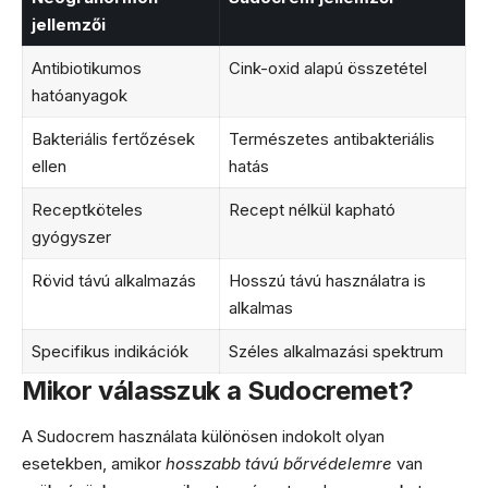
jellemzői
Antibiotikumos
Cink-oxid alapú összetétel
hatóanyagok
Bakteriális fertőzések
Természetes antibakteriális
ellen
hatás
Receptköteles
Recept nélkül kapható
gyógyszer
Rövid távú alkalmazás
Hosszú távú használatra is
alkalmas
Specifikus indikációk
Széles alkalmazási spektrum
Mikor válasszuk a Sudocremet?
A Sudocrem használata különösen indokolt olyan
esetekben, amikor
hosszabb távú bőrvédelemre
van