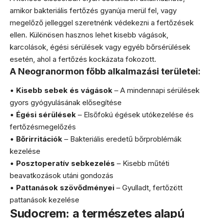
amikor bakteriális fertőzés gyanúja merül fel, vagy
megelőző jelleggel szeretnénk védekezni a fertőzések
ellen. Különösen hasznos lehet kisebb vágások,
karcolások, égési sérülések vagy egyéb bőrsérülések
esetén, ahol a fertőzés kockázata fokozott.
A Neogranormon főbb alkalmazási területei:
•
Kisebb sebek és vágások
– A mindennapi sérülések
gyors gyógyulásának elősegítése
•
Égési sérülések
– Elsőfokú égések utókezelése és
fertőzésmegelőzés
•
Bőrirritációk
– Bakteriális eredetű bőrproblémák
kezelése
•
Posztoperatív sebkezelés
– Kisebb műtéti
beavatkozások utáni gondozás
•
Pattanások szövődményei
– Gyulladt, fertőzött
pattanások kezelése
Sudocrem: a természetes alapú