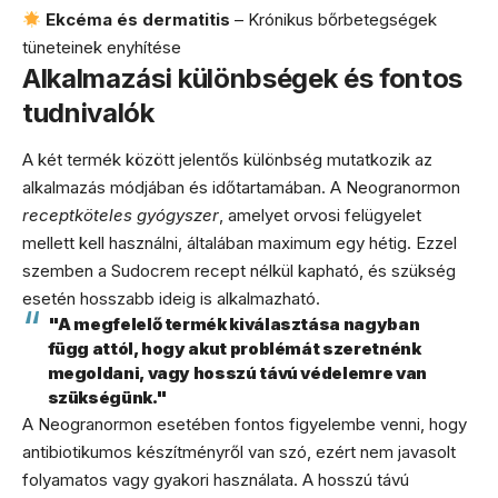
Ekcéma és dermatitis
– Krónikus bőrbetegségek
tüneteinek enyhítése
Alkalmazási különbségek és fontos
tudnivalók
A két termék között jelentős különbség mutatkozik az
alkalmazás módjában és időtartamában. A Neogranormon
receptköteles gyógyszer
, amelyet orvosi felügyelet
mellett kell használni, általában maximum egy hétig. Ezzel
szemben a Sudocrem recept nélkül kapható, és szükség
esetén hosszabb ideig is alkalmazható.
"A megfelelő termék kiválasztása nagyban
függ attól, hogy akut problémát szeretnénk
megoldani, vagy hosszú távú védelemre van
szükségünk."
A Neogranormon esetében fontos figyelembe venni, hogy
antibiotikumos készítményről van szó, ezért nem javasolt
folyamatos vagy gyakori használata. A hosszú távú