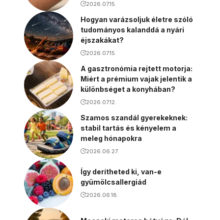
2026.07.15.
Hogyan varázsoljuk életre szóló
tudományos kalanddá a nyári
éjszakákat?
2026.07.15.
A gasztronómia rejtett motorja:
Miért a prémium vajak jelentik a
különbséget a konyhában?
2026.07.12.
Szamos szandál gyerekeknek:
stabil tartás és kényelem a
meleg hónapokra
2026.06.27.
Így derítheted ki, van-e
gyümölcsallergiád
2026.06.18.