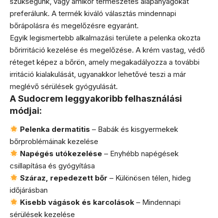
szükségünk, vagy amikor természetes alapanyagokat
preferálunk. A termék kiváló választás mindennapi
bőrápolásra és megelőzésre egyaránt.
Egyik legismertebb alkalmazási területe a pelenka okozta
bőrirritáció kezelése és megelőzése. A krém vastag, védő
réteget képez a bőrön, amely megakadályozza a további
irritáció kialakulását, ugyanakkor lehetővé teszi a már
meglévő sérülések gyógyulását.
A Sudocrem leggyakoribb felhasználási
módjai:
Pelenka dermatitis
– Babák és kisgyermekek
bőrproblémáinak kezelése
Napégés utókezelése
– Enyhébb napégések
csillapítása és gyógyítása
Száraz, repedezett bőr
– Különösen télen, hideg
időjárásban
Kisebb vágások és karcolások
– Mindennapi
sérülések kezelése