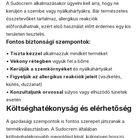
A Sudocrem alkalmazásakor ügyelni kell arra, hogy ne
kerüljön a szembe vagy nyálkahártyákra. Bár természetes
összetevőket tartalmaz, allergikus reakciók
előfordulhatnak, ezért első használat előtt érdemes egy kis
területen tesztelni.
Fontos biztonsági szempontok:
•
Tiszta kézzel
alkalmazzuk mindkét terméket
•
Vékony rétegben
vigyük fel a bőrre
•
Kerüljük a szemkörnyéket
és nyálkahártyákat
•
Figyeljük az allergikus reakciók jeleit
(viszketés,
kiütés, duzzanat)
•
Konzultáljunk orvossal
súlyos vagy elhúzódó tünetek
esetén
Költséghatékonyság és elérhetőség
A gazdasági szempontok is fontos szerepet játszanak a
termékválasztásban. A Sudocrem általában
költséghatékonyabb megoldást kínál, különösen hosszú