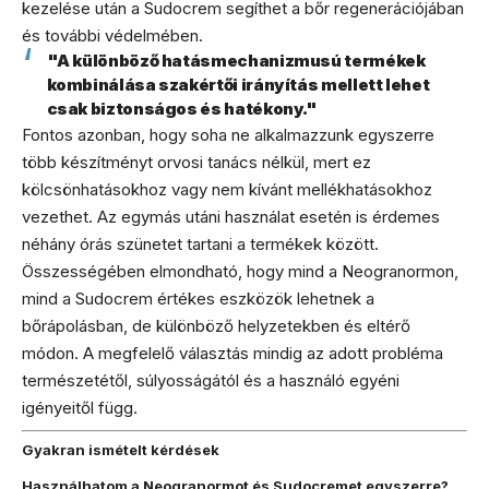
kezelése után a Sudocrem segíthet a bőr regenerációjában
és további védelmében.
"A különböző hatásmechanizmusú termékek
kombinálása szakértői irányítás mellett lehet
csak biztonságos és hatékony."
Fontos azonban, hogy soha ne alkalmazzunk egyszerre
több készítményt orvosi tanács nélkül, mert ez
kölcsönhatásokhoz vagy nem kívánt mellékhatásokhoz
vezethet. Az egymás utáni használat esetén is érdemes
néhány órás szünetet tartani a termékek között.
Összességében elmondható, hogy mind a Neogranormon,
mind a Sudocrem értékes eszközök lehetnek a
bőrápolásban, de különböző helyzetekben és eltérő
módon. A megfelelő választás mindig az adott probléma
természetétől, súlyosságától és a használó egyéni
igényeitől függ.
Gyakran ismételt kérdések
Használhatom a Neogranormot és Sudocremet egyszerre?