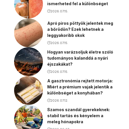
ismerheted fel a különbséget
2026.07.15.
Apró piros pöttyök jelentek meg
a bőrödön? Ezek lehetnek a
leggyakoribb okok
2026.07.15.
Hogyan varázsoljuk életre szóló
tudományos kalanddá a nyári
éjszakákat?
2026.07.15.
A gasztronómia rejtett motorja:
Miért a prémium vajak jelentik a
különbséget a konyhában?
2026.07.12.
Szamos szandál gyerekeknek:
stabil tartás és kényelem a
meleg hónapokra