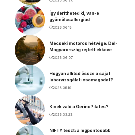
2026.06.27.
Így derítheted ki, van-e
gyümölcsallergiád
2026.06.18.
Mecseki motoros hétvége: Dél-
Magyarország rejtett ékköve
2026.06.07.
Hogyan állítsd össze a saját
laborvizsgálati csomagodat?
2026.05.19.
Kinek való a GerincPilates?
2026.03.23.
NIFTY teszt: a legpontosabb