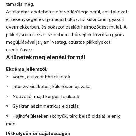
támadja meg.
Az ekcéma esetében a bőr védőrétege sérül, ami fokozott
érzékenységet és gyulladást okoz. Ez különösen gyakori
gyermekkorban, és sokszor családi halmozódást mutat. A
pikkelysömör ezzel szemben a bőrsejtek túlzottan gyors
megújulásával jár, ami vastag, ezüstös pikkelyeket
eredményez.
A tünetek megjelenési formái
Ekcéma jellemzői:
Vörös, duzzadt bőrfelületek
Intenzív viszketés, különösen éjszaka
Nedvező, majd kérges felületek
Gyakran aszimmetrikus eloszlás
Hajlítófelületeken (könyök, térd belső oldala) jelenik
meg
Pikkelysömör sajátosságai: