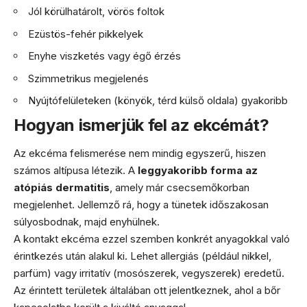
Jól körülhatárolt, vörös foltok
Ezüstös-fehér pikkelyek
Enyhe viszketés vagy égő érzés
Szimmetrikus megjelenés
Nyújtófelületeken (könyök, térd külső oldala) gyakoribb
Hogyan ismerjük fel az ekcémát?
Az ekcéma felismerése nem mindig egyszerű, hiszen
számos altípusa létezik. A
leggyakoribb forma az
atópiás dermatitis
, amely már csecsemőkorban
megjelenhet. Jellemző rá, hogy a tünetek időszakosan
súlyosbodnak, majd enyhülnek.
A kontakt ekcéma ezzel szemben konkrét anyagokkal való
érintkezés után alakul ki. Lehet allergiás (például nikkel,
parfüm) vagy irritatív (mosószerek, vegyszerek) eredetű.
Az érintett területek általában ott jelentkeznek, ahol a bőr