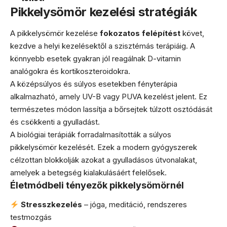
Pikkelysömör kezelési stratégiák
A pikkelysömör kezelése
fokozatos felépítést
követ,
kezdve a helyi kezelésektől a szisztémás terápiáig. A
könnyebb esetek gyakran jól reagálnak D-vitamin
analógokra és kortikoszteroidokra.
A középsúlyos és súlyos esetekben fényterápia
alkalmazható, amely UV-B vagy PUVA kezelést jelent. Ez
természetes módon lassítja a bőrsejtek túlzott osztódását
és csökkenti a gyulladást.
A biológiai terápiák forradalmasították a súlyos
pikkelysömör kezelését. Ezek a modern gyógyszerek
célzottan blokkolják azokat a gyulladásos útvonalakat,
amelyek a betegség kialakulásáért felelősek.
Életmódbeli tényezők pikkelysömörnél
Stresszkezelés
– jóga, meditáció, rendszeres
testmozgás