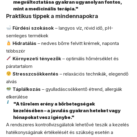
megváltoztatása gyakran ugyanolyan fontos,
mint a medicinális terápia."
Praktikus tippek a mindennapokra
Fürdési szokások
– langyos víz, rövid idő, pH-
semleges termékek
Hidratálás
– nedves bőrre felvitt krémek, naponta
többször
Környezeti tényezők
– optimális hőmérséklet és
páratartalom
Stresszcsökkentés
– relaxációs technikák, elegendő
alvás
Táplálkozás
– gyulladáscsökkentő étrend, allergiák
elkerülése
"A türelem erény a bőrbetegségek
kezelésében – a javulás gyakran heteket vagy
hónapokat vesz igénybe."
A rendszeres kontrollvizsgálatok lehetővé teszik a kezelés
hatékonyságának értékelését és szükség esetén a