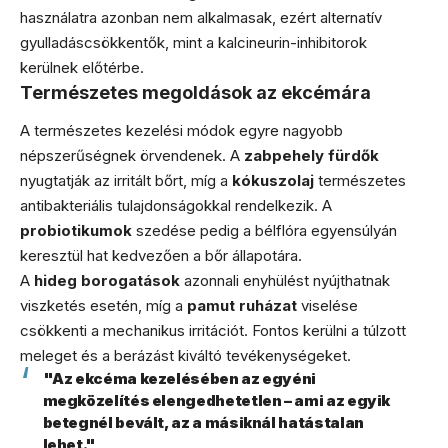
használatra azonban nem alkalmasak, ezért alternatív
gyulladáscsökkentők, mint a kalcineurin-inhibitorok
kerülnek előtérbe.
Természetes megoldások az ekcémára
A természetes kezelési módok egyre nagyobb
népszerűségnek örvendenek. A
zabpehely fürdők
nyugtatják az irritált bőrt, míg a
kókuszolaj
természetes
antibakteriális tulajdonságokkal rendelkezik. A
probiotikumok
szedése pedig a bélflóra egyensúlyán
keresztül hat kedvezően a bőr állapotára.
A
hideg borogatások
azonnali enyhülést nyújthatnak
viszketés esetén, míg a
pamut ruházat
viselése
csökkenti a mechanikus irritációt. Fontos kerülni a túlzott
meleget és a berázást kiváltó tevékenységeket.
"Az ekcéma kezelésében az egyéni
megközelítés elengedhetetlen – ami az egyik
betegnél bevált, az a másiknál hatástalan
lehet."