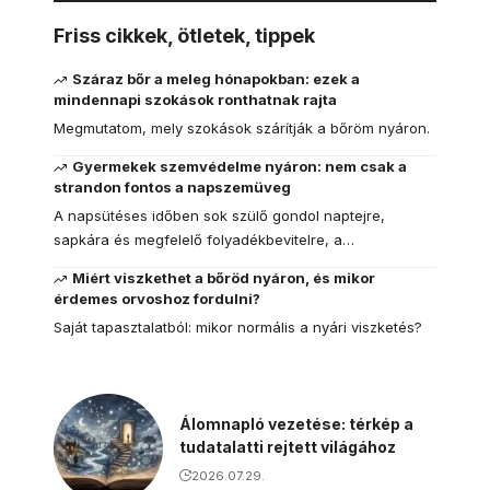
Friss cikkek, ötletek, tippek
Száraz bőr a meleg hónapokban: ezek a
mindennapi szokások ronthatnak rajta
Megmutatom, mely szokások szárítják a bőröm nyáron.
Gyermekek szemvédelme nyáron: nem csak a
strandon fontos a napszemüveg
A napsütéses időben sok szülő gondol naptejre,
sapkára és megfelelő folyadékbevitelre, a…
Miért viszkethet a bőröd nyáron, és mikor
érdemes orvoshoz fordulni?
Saját tapasztalatból: mikor normális a nyári viszketés?
Álomnapló vezetése: térkép a
tudatalatti rejtett világához
2026.07.29.