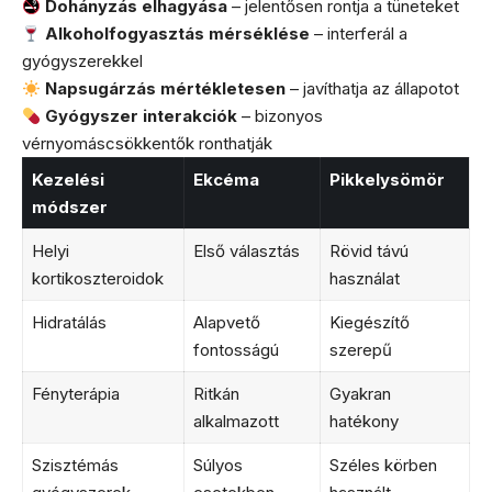
Dohányzás elhagyása
– jelentősen rontja a tüneteket
Alkoholfogyasztás mérséklése
– interferál a
gyógyszerekkel
Napsugárzás mértékletesen
– javíthatja az állapotot
Gyógyszer interakciók
– bizonyos
vérnyomáscsökkentők ronthatják
Kezelési
Ekcéma
Pikkelysömör
módszer
Helyi
Első választás
Rövid távú
kortikoszteroidok
használat
Hidratálás
Alapvető
Kiegészítő
fontosságú
szerepű
Fényterápia
Ritkán
Gyakran
alkalmazott
hatékony
Szisztémás
Súlyos
Széles körben