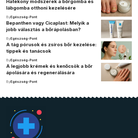
Hatékony módszerek a bőrgomba és
lábgomba otthoni kezelésére
By
Egészség-Pont
Bepanthen vagy Cicaplast: Melyik a
jobb választás a bőrápolásban?
By
Egészség-Pont
A tág pórusok és zsíros bőr kezelése:
tippek és tanácsok
By
Egészség-Pont
A legjobb krémek és kenőcsök a bőr
ápolására és regenerálására
By
Egészség-Pont