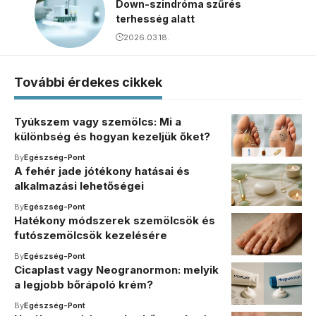
Down-szindróma szűrés
terhesség alatt
2026.03.18.
További érdekes cikkek
Tyúkszem vagy szemölcs: Mi a
különbség és hogyan kezeljük őket?
By
Egészség-Pont
A fehér jade jótékony hatásai és
alkalmazási lehetőségei
By
Egészség-Pont
Hatékony módszerek szemölcsök és
futószemölcsök kezelésére
By
Egészség-Pont
Cicaplast vagy Neogranormon: melyik
a legjobb bőrápoló krém?
By
Egészség-Pont