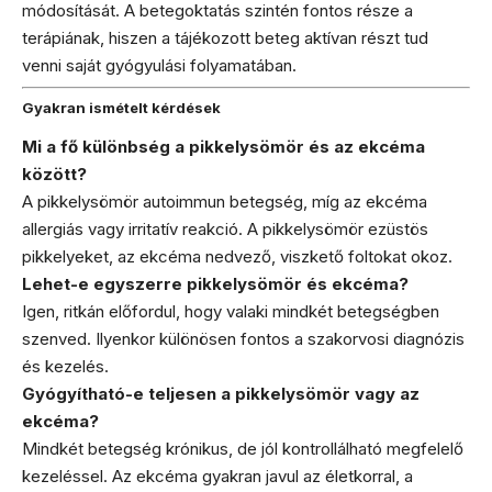
módosítását. A betegoktatás szintén fontos része a
terápiának, hiszen a tájékozott beteg aktívan részt tud
venni saját gyógyulási folyamatában.
Gyakran ismételt kérdések
Mi a fő különbség a pikkelysömör és az ekcéma
között?
A pikkelysömör autoimmun betegség, míg az ekcéma
allergiás vagy irritatív reakció. A pikkelysömör ezüstös
pikkelyeket, az ekcéma nedvező, viszkető foltokat okoz.
Lehet-e egyszerre pikkelysömör és ekcéma?
Igen, ritkán előfordul, hogy valaki mindkét betegségben
szenved. Ilyenkor különösen fontos a szakorvosi diagnózis
és kezelés.
Gyógyítható-e teljesen a pikkelysömör vagy az
ekcéma?
Mindkét betegség krónikus, de jól kontrollálható megfelelő
kezeléssel. Az ekcéma gyakran javul az életkorral, a