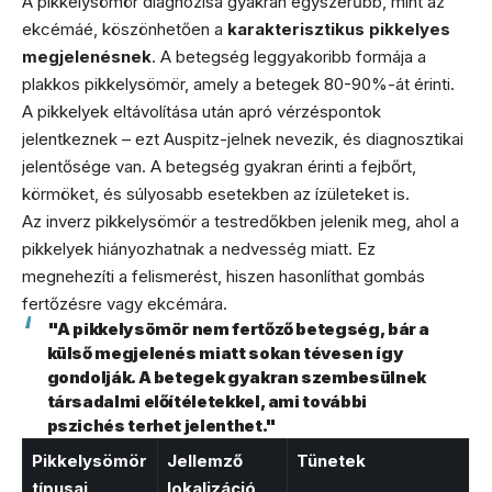
A pikkelysömör diagnózisa gyakran egyszerűbb, mint az
ekcémáé, köszönhetően a
karakterisztikus pikkelyes
megjelenésnek
. A betegség leggyakoribb formája a
plakkos pikkelysömör, amely a betegek 80-90%-át érinti.
A pikkelyek eltávolítása után apró vérzéspontok
jelentkeznek – ezt Auspitz-jelnek nevezik, és diagnosztikai
jelentősége van. A betegség gyakran érinti a fejbőrt,
körmöket, és súlyosabb esetekben az ízületeket is.
Az inverz pikkelysömör a testredőkben jelenik meg, ahol a
pikkelyek hiányozhatnak a nedvesség miatt. Ez
megnehezíti a felismerést, hiszen hasonlíthat gombás
fertőzésre vagy ekcémára.
"A pikkelysömör nem fertőző betegség, bár a
külső megjelenés miatt sokan tévesen így
gondolják. A betegek gyakran szembesülnek
társadalmi előítéletekkel, ami további
pszichés terhet jelenthet."
Pikkelysömör
Jellemző
Tünetek
típusai
lokalizáció