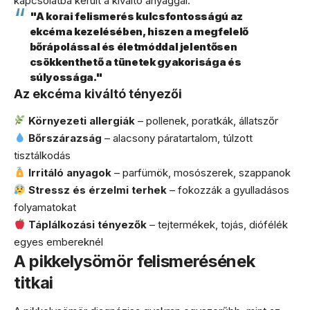
kapcsolatba került a kiváltó anyaggal.
"A korai felismerés kulcsfontosságú az
ekcéma kezelésében, hiszen a megfelelő
bőrápolással és életmóddal jelentősen
csökkenthető a tünetek gyakorisága és
súlyossága."
Az ekcéma kiváltó tényezői
Környezeti allergiák
– pollenek, poratkák, állatszőr
Bőrszárazság
– alacsony páratartalom, túlzott
tisztálkodás
Irritáló anyagok
– parfümök, mosószerek, szappanok
Stressz és érzelmi terhek
– fokozzák a gyulladásos
folyamatokat
Táplálkozási tényezők
– tejtermékek, tojás, diófélék
egyes embereknél
A pikkelysömör felismerésének
titkai