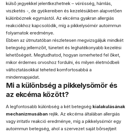
külső jegyekkel jelentkezhetnek – vörösség, hámlás,
viszketés -, de gyökereiben és kezelésükben alapvetően
különböznek egymástól. Az ekcéma gyakran allergiás
reakciókhoz kapcsolódik, míg a pikkelysömör autoimmun
folyamatok eredménye.
Ebben az útmutatóban részletesen megvizsgáljuk mindkét
betegség jellemzőit, tüneteit és leghatékonyabb kezelési
lehetőségeit. Megtudhatod, hogyan ismerheted fel őket,
mikor érdemes orvoshoz fordulni, és milyen életmódbeli
változtatásokkal teheted komfortosabbá a
mindennapjaidat.
Mi a különbség a pikkelysömör és
az ekcéma között?
A legfontosabb különbség a két betegség
kialakulásának
mechanizmusában
rejlik. Az ekcéma általában allergiás
vagy irritatív reakció eredménye, míg a pikkelysömör egy
autoimmun betegség, ahol a szervezet saját bőrsejtjeit