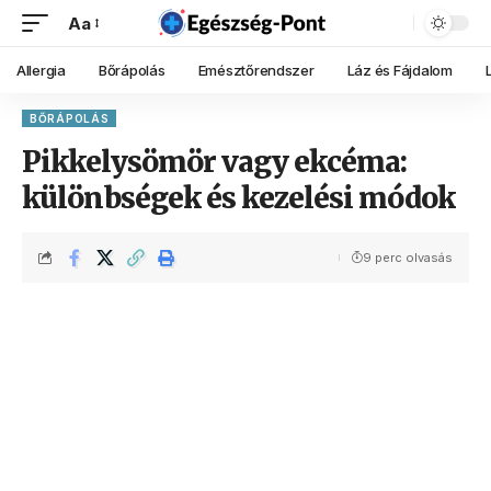
Aa
Allergia
Bőrápolás
Emésztőrendszer
Láz és Fájdalom
BŐRÁPOLÁS
Pikkelysömör vagy ekcéma:
különbségek és kezelési módok
9 perc olvasás