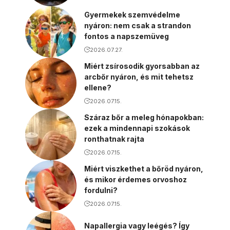
Gyermekek szemvédelme
nyáron: nem csak a strandon
fontos a napszemüveg
2026.07.27.
Miért zsírosodik gyorsabban az
arcbőr nyáron, és mit tehetsz
ellene?
2026.07.15.
Száraz bőr a meleg hónapokban:
ezek a mindennapi szokások
ronthatnak rajta
2026.07.15.
Miért viszkethet a bőröd nyáron,
és mikor érdemes orvoshoz
fordulni?
2026.07.15.
Napallergia vagy leégés? Így