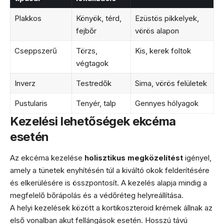
Plakkos
Könyök, térd,
Ezüstös pikkelyek,
fejbőr
vörös alapon
Cseppszerű
Törzs,
Kis, kerek foltok
végtagok
Inverz
Testredők
Sima, vörös felületek
Pustularis
Tenyér, talp
Gennyes hólyagok
Kezelési lehetőségek ekcéma
esetén
Az ekcéma kezelése
holisztikus megközelítést
igényel,
amely a tünetek enyhítésén túl a kiváltó okok felderítésére
és elkerülésére is összpontosít. A kezelés alapja mindig a
megfelelő bőrápolás és a védőréteg helyreállítása.
A helyi kezelések között a kortikoszteroid krémek állnak az
első vonalban akut fellángások esetén. Hosszú távú