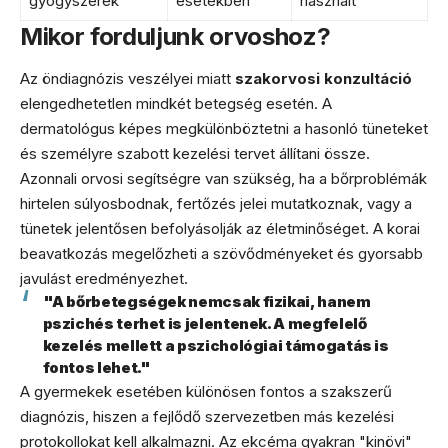
gyógyszerek
esetekben
használt
Mikor forduljunk orvoshoz?
Az öndiagnózis veszélyei miatt
szakorvosi konzultáció
elengedhetetlen mindkét betegség esetén. A
dermatológus képes megkülönböztetni a hasonló tüneteket
és személyre szabott kezelési tervet állítani össze.
Azonnali orvosi segítségre van szükség, ha a bőrproblémák
hirtelen súlyosbodnak, fertőzés jelei mutatkoznak, vagy a
tünetek jelentősen befolyásolják az életminőséget. A korai
beavatkozás megelőzheti a szövődményeket és gyorsabb
javulást eredményezhet.
"A bőrbetegségek nemcsak fizikai, hanem
pszichés terhet is jelentenek. A megfelelő
kezelés mellett a pszichológiai támogatás is
fontos lehet."
A gyermekek esetében különösen fontos a szakszerű
diagnózis, hiszen a fejlődő szervezetben más kezelési
protokollokat kell alkalmazni. Az ekcéma gyakran "kinövi"