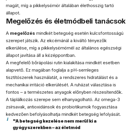
magát, míg a pikkelysömör általában élethosszig tartó
állapot.
Megelőzés és életmódbeli tanácsok
A
megelőzés
mindkét betegség esetén kulcsfontosságú
szerepet játszik. Az ekcémánál a kiváltó tényezők
elkerülése, míg a pikkelysömörnél az általános egészségi
állapot javítása áll a középpontban.
A megfelelő bőrápolási rutin kialakítása mindkét esetben
alapvető. Ez magában foglalja a pH-semleges
tisztítószerek használatát, a rendszeres hidratálást és a
mechanikai irritáció elkerülését. A ruházat választása is
fontos – a természetes anyagok előnyben részesítendők.
A táplálkozás szerepe sem elhanyagolható. Az omega-3
zsírsavak, antioxidánsok és probiotikumok fogyasztása
kedvezően befolyásolhatja mindkét betegség lefolyását.
"A betegség kezelése nem merül ki a
gyógyszerekben – az életmód