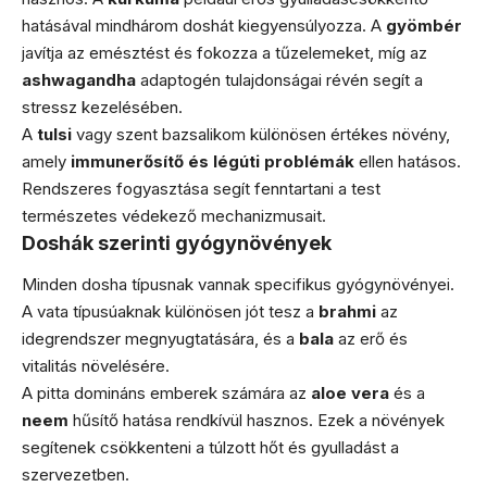
hatásával mindhárom doshát kiegyensúlyozza. A
gyömbér
javítja az emésztést és fokozza a tűzelemeket, míg az
ashwagandha
adaptogén tulajdonságai révén segít a
stressz kezelésében.
A
tulsi
vagy szent bazsalikom különösen értékes növény,
amely
immunerősítő és légúti problémák
ellen hatásos.
Rendszeres fogyasztása segít fenntartani a test
természetes védekező mechanizmusait.
Doshák szerinti gyógynövények
Minden dosha típusnak vannak specifikus gyógynövényei.
A vata típusúaknak különösen jót tesz a
brahmi
az
idegrendszer megnyugtatására, és a
bala
az erő és
vitalitás növelésére.
A pitta domináns emberek számára az
aloe vera
és a
neem
hűsítő hatása rendkívül hasznos. Ezek a növények
segítenek csökkenteni a túlzott hőt és gyulladást a
szervezetben.