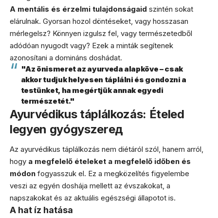
A mentális és érzelmi tulajdonságaid
szintén sokat
elárulnak. Gyorsan hozol döntéseket, vagy hosszasan
mérlegelsz? Könnyen izgulsz fel, vagy természetedből
adódóan nyugodt vagy? Ezek a minták segítenek
azonosítani a domináns doshádat.
"Az önismeret az ayurveda alapköve – csak
akkor tudjuk helyesen táplálni és gondozni a
testünket, ha megértjük annak egyedi
természetét."
Ayurvédikus táplálkozás: Ételed
legyen gyógyszerед
Az ayurvédikus táplálkozás nem diétáról szól, hanem arról,
hogy
a megfelelő ételeket a megfelelő időben és
módon
fogyasszuk el. Ez a megközelítés figyelembe
veszi az egyén doshája mellett az évszakokat, a
napszakokat és az aktuális egészségi állapotot is.
A hat íz hatása