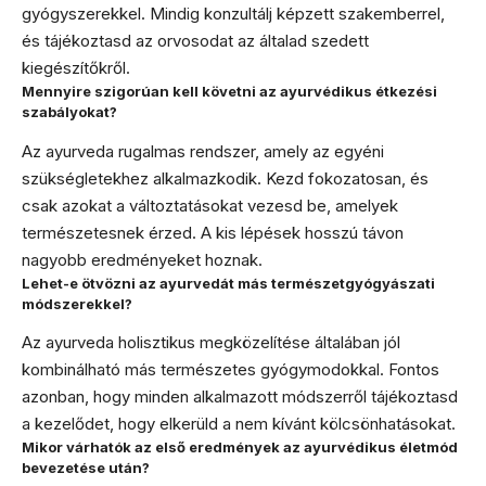
gyógyszerekkel. Mindig konzultálj képzett szakemberrel,
és tájékoztasd az orvosodat az általad szedett
kiegészítőkről.
Mennyire szigorúan kell követni az ayurvédikus étkezési
szabályokat?
Az ayurveda rugalmas rendszer, amely az egyéni
szükségletekhez alkalmazkodik. Kezd fokozatosan, és
csak azokat a változtatásokat vezesd be, amelyek
természetesnek érzed. A kis lépések hosszú távon
nagyobb eredményeket hoznak.
Lehet-e ötvözni az ayurvedát más természetgyógyászati
módszerekkel?
Az ayurveda holisztikus megközelítése általában jól
kombinálható más természetes gyógymodokkal. Fontos
azonban, hogy minden alkalmazott módszerről tájékoztasd
a kezelődet, hogy elkerüld a nem kívánt kölcsönhatásokat.
Mikor várhatók az első eredmények az ayurvédikus életmód
bevezetése után?