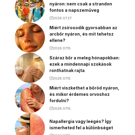
nyáron: nem csak a strandon
fontos a napszemüveg
2026.07.27.
Miért zsírosodik gyorsabban az
arcbőr nyáron, és mit tehetsz
ellene?
2026.07.15.
Száraz bőr a meleg hónapokban:
ezek a mindennapi szokások
ronthatnak rajta
2026.07.15.
Miért viszkethet a bőröd nyáron,
és mikor érdemes orvoshoz
fordulni?
2026.07.15.
Napallergia vagy leégés? Így
ismerheted fel a különbséget