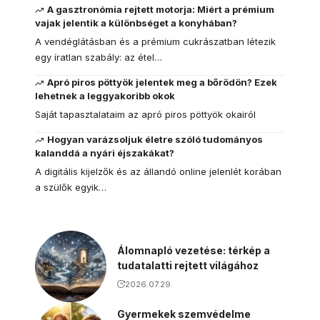
A gasztronómia rejtett motorja: Miért a prémium
vajak jelentik a különbséget a konyhában?
A vendéglátásban és a prémium cukrászatban létezik
egy íratlan szabály: az étel…
Apró piros pöttyök jelentek meg a bőrödön? Ezek
lehetnek a leggyakoribb okok
Saját tapasztalataim az apró piros pöttyök okairól
Hogyan varázsoljuk életre szóló tudományos
kalanddá a nyári éjszakákat?
A digitális kijelzők és az állandó online jelenlét korában
a szülők egyik…
Álomnapló vezetése: térkép a
tudatalatti rejtett világához
2026.07.29.
Gyermekek szemvédelme