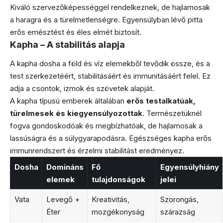
Kiváló szervezőképességgel rendelkeznek, de hajlamosak
a haragra és a türelmetlenségre. Egyensúlyban lévő pitta
erős emésztést és éles elmét biztosít.
Kapha – A stabilitás alapja
A kapha dosha a föld és víz elemekből tevődik össze, és a
test szerkezetéért, stabilitásáért és immunitásáért felel. Ez
adja a csontok, izmok és szövetek alapját.
A kapha típusú emberek általában
erős testalkatúak,
türelmesek és kiegyensúlyozottak
. Természetüknél
fogva gondoskodóak és megbízhatóak, de hajlamosak a
lassúságra és a súlygyarapodásra. Egészséges kapha erős
immunrendszert és érzelmi stabilitást eredményez.
Dosha
Domináns
Fő
Egyensúlyhiány
elemek
tulajdonságok
jelei
Vata
Levegő +
Kreativitás,
Szorongás,
Éter
mozgékonyság
szárazság