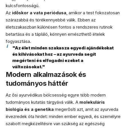
kulcsfontosságú.
Az
időskor a vata periódusa
, amikor a test fokozatosan
szárazabbá és törékennyebbé válik. Ebben az
életszakaszban különösen fontos a rendszeres rutinok
betartása és a tápláló, könnyen emészthető ételek
fogyasztása.
"Az élet minden szakasza egyedi ajándékokat
és kihívásokat hoz – az ayurveda segít
megérteni és elfogadni ezeket a
változásokat."
Modern alkalmazások és
tudományos háttér
Az ősi ayurvédikus bölcsesség egyre több modern
tudományos kutatás tárgyává válik. A
molekuláris
biológia és a genetika
megerősíti azt, amit az ayurveda
évezredek óta hirdet: minden ember egyedi, és személyre
szabott megközelítésre van szükség az egészség