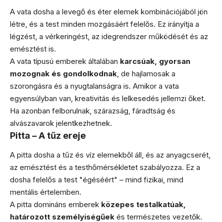
A vata dosha a levegő és éter elemek kombinációjából jön
létre, és a test minden mozgásáért felelős. Ez irányítja a
légzést, a vérkeringést, az idegrendszer működését és az
emésztést is.
A vata típusú emberek általában
karcsúak, gyorsan
mozognak és gondolkodnak
, de hajlamosak a
szorongásra és a nyugtalanságra is. Amikor a vata
egyensúlyban van, kreativitás és lelkesedés jellemzi őket.
Ha azonban felborulnak, szárazság, fáradtság és
alvászavarok jelentkezhetnek.
Pitta – A tűz ereje
A pitta dosha a tűz és víz elemekből áll, és az anyagcserét,
az emésztést és a testhőmérsékletet szabályozza. Ez a
dosha felelős a test "égéséért" – mind fizikai, mind
mentális értelemben.
A pitta domináns emberek
közepes testalkatúak,
határozott személyiségűek
és természetes vezetők.