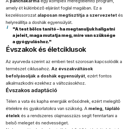
A
panchakarma
egy komplex méregtelenítő program,
amely öt különböző eljárást foglal magában. Ez a
kezeléssorozat
alaposan megtisztítja a szervezetet
és
helyreállítja a doshák egyensúlyát.
"A test bölcs tanító – ha megtanuljuk hallgatni
a jeleit, maga mutatja meg, mire van szüksége
a gyógyuláshoz."
Évszakok és életciklusok
Az ayurveda szerint az emberi test szorosan kapcsolódik a
természet ciklusaihoz.
Az évszakváltások
befolyásolják a doshák egyensúlyát
, ezért fontos
alkalmazkodni ezekhez a változásokhoz.
Évszakos adaptáció
Télen a vata és kapha energiák erősödnek, ezért melegítő
ételekre és gyakorlatokra van szükség. A
meleg, tápláló
ételek
és a rendszeres olajmasszázs segít fenntartani a
belső meleget és nedvességet.