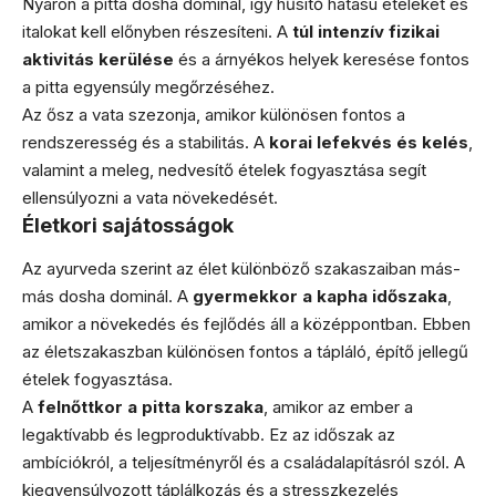
Nyáron a pitta dosha dominál, így hűsítő hatású ételeket és
italokat kell előnyben részesíteni. A
túl intenzív fizikai
aktivitás kerülése
és a árnyékos helyek keresése fontos
a pitta egyensúly megőrzéséhez.
Az ősz a vata szezonja, amikor különösen fontos a
rendszeresség és a stabilitás. A
korai lefekvés és kelés
,
valamint a meleg, nedvesítő ételek fogyasztása segít
ellensúlyozni a vata növekedését.
Életkori sajátosságok
Az ayurveda szerint az élet különböző szakaszaiban más-
más dosha dominál. A
gyermekkor a kapha időszaka
,
amikor a növekedés és fejlődés áll a középpontban. Ebben
az életszakaszban különösen fontos a tápláló, építő jellegű
ételek fogyasztása.
A
felnőttkor a pitta korszaka
, amikor az ember a
legaktívabb és legproduktívabb. Ez az időszak az
ambíciókról, a teljesítményről és a családalapításról szól. A
kiegyensúlyozott táplálkozás és a stresszkezelés