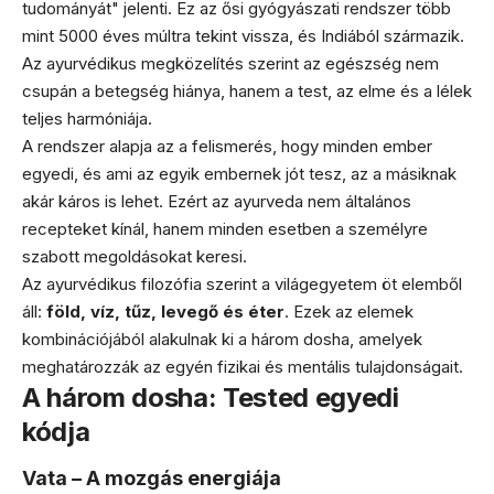
tudományát" jelenti. Ez az ősi gyógyászati rendszer több
mint 5000 éves múltra tekint vissza, és Indiából származik.
Az ayurvédikus megközelítés szerint az egészség nem
csupán a betegség hiánya, hanem a test, az elme és a lélek
teljes harmóniája.
A rendszer alapja az a felismerés, hogy minden ember
egyedi, és ami az egyik embernek jót tesz, az a másiknak
akár káros is lehet. Ezért az ayurveda nem általános
recepteket kínál, hanem minden esetben a személyre
szabott megoldásokat keresi.
Az ayurvédikus filozófia szerint a világegyetem öt elemből
áll:
föld, víz, tűz, levegő és éter
. Ezek az elemek
kombinációjából alakulnak ki a három dosha, amelyek
meghatározzák az egyén fizikai és mentális tulajdonságait.
A három dosha: Tested egyedi
kódja
Vata – A mozgás energiája