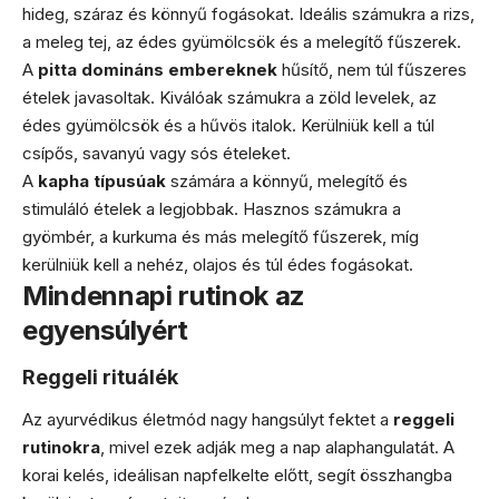
hideg, száraz és könnyű fogásokat. Ideális számukra a rizs,
a meleg tej, az édes gyümölcsök és a melegítő fűszerek.
A
pitta domináns embereknek
hűsítő, nem túl fűszeres
ételek javasoltak. Kiválóak számukra a zöld levelek, az
édes gyümölcsök és a hűvös italok. Kerülniük kell a túl
csípős, savanyú vagy sós ételeket.
A
kapha típusúak
számára a könnyű, melegítő és
stimuláló ételek a legjobbak. Hasznos számukra a
gyömbér, a kurkuma és más melegítő fűszerek, míg
kerülniük kell a nehéz, olajos és túl édes fogásokat.
Mindennapi rutinok az
egyensúlyért
Reggeli rituálék
Az ayurvédikus életmód nagy hangsúlyt fektet a
reggeli
rutinokra
, mivel ezek adják meg a nap alaphangulatát. A
korai kelés, ideálisan napfelkelte előtt, segít összhangba