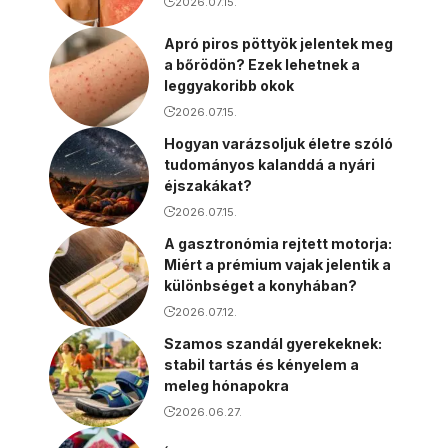
2026.07.15.
Apró piros pöttyök jelentek meg
a bőrödön? Ezek lehetnek a
leggyakoribb okok
2026.07.15.
Hogyan varázsoljuk életre szóló
tudományos kalanddá a nyári
éjszakákat?
2026.07.15.
A gasztronómia rejtett motorja:
Miért a prémium vajak jelentik a
különbséget a konyhában?
2026.07.12.
Szamos szandál gyerekeknek:
stabil tartás és kényelem a
meleg hónapokra
2026.06.27.