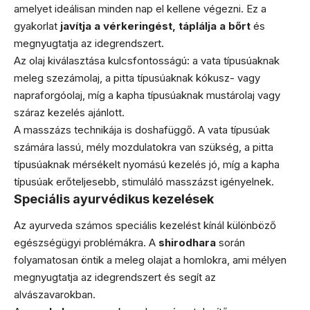
amelyet ideálisan minden nap el kellene végezni. Ez a
gyakorlat
javítja a vérkeringést, táplálja a bőrt
és
megnyugtatja az idegrendszert.
Az olaj kiválasztása kulcsfontosságú: a vata típusúaknak
meleg szezámolaj, a pitta típusúaknak kókusz- vagy
napraforgóolaj, míg a kapha típusúaknak mustárolaj vagy
száraz kezelés ajánlott.
A masszázs technikája is doshafüggő. A vata típusúak
számára lassú, mély mozdulatokra van szükség, a pitta
típusúaknak mérsékelt nyomású kezelés jó, míg a kapha
típusúak erőteljesebb, stimuláló masszázst igényelnek.
Speciális ayurvédikus kezelések
Az ayurveda számos speciális kezelést kínál különböző
egészségügyi problémákra. A
shirodhara
során
folyamatosan öntik a meleg olajat a homlokra, ami mélyen
megnyugtatja az idegrendszert és segít az
alvászavarokban.