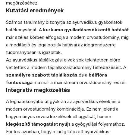
megőrzéséhez.
Kutatási eredmények
Számos tanulmány bizonyítja az ayurvédikus gyakorlatok
hatékonyságát. A
kurkuma gyulladáscsökkentő hatását
már széles körben elfogadja a modern orvostudomány, míg
a meditáció és jóga pozitív hatásai az idegrendszerre
tudományosan is igazoltak.
Az ayurvédikus táplálkozási elvek sok tekintetben előre
vetítették a modern táplálkozástudomány felfedezéseit. A
személyre szabott táplálkozás
és a
bélflóra
fontossága
ma már a mainstream orvostudomány részei.
Integratív megközelítés
A leghatékonyabb út gyakran az ayurvédikus elvek és a
modern orvostudomány kombinációja. Ez nem jelenti a
hagyományos orvosi kezelések elhagyását, hanem
kiegészítő támogatást nyújt
a gyógyulási folyamathoz.
Fontos azonban, hogy mindig képzett ayurvédikus