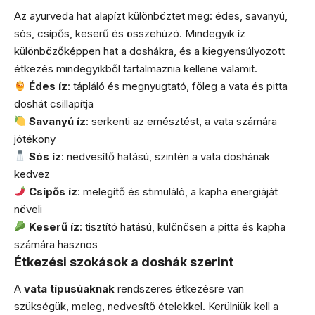
Az ayurveda hat alapízt különböztet meg: édes, savanyú,
sós, csípős, keserű és összehúzó. Mindegyik íz
különbözőképpen hat a doshákra, és a kiegyensúlyozott
étkezés mindegyikből tartalmaznia kellene valamit.
Édes íz
: tápláló és megnyugtató, főleg a vata és pitta
doshát csillapítja
Savanyú íz
: serkenti az emésztést, a vata számára
jótékony
Sós íz
: nedvesítő hatású, szintén a vata doshának
kedvez
Csípős íz
: melegítő és stimuláló, a kapha energiáját
növeli
Keserű íz
: tisztító hatású, különösen a pitta és kapha
számára hasznos
Étkezési szokások a doshák szerint
A
vata típusúaknak
rendszeres étkezésre van
szükségük, meleg, nedvesítő ételekkel. Kerülniük kell a