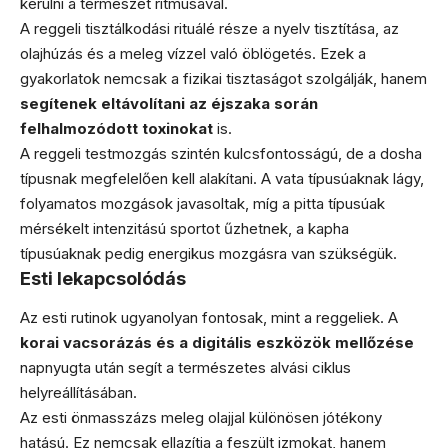
kerülni a természet ritmusával.
A reggeli tisztálkodási rituálé része a nyelv tisztítása, az
olajhúzás és a meleg vízzel való öblögetés. Ezek a
gyakorlatok nemcsak a fizikai tisztaságot szolgálják, hanem
segítenek eltávolítani az éjszaka során
felhalmozódott toxinokat
is.
A reggeli testmozgás szintén kulcsfontosságú, de a dosha
típusnak megfelelően kell alakítani. A vata típusúaknak lágy,
folyamatos mozgások javasoltak, míg a pitta típusúak
mérsékelt intenzitású sportot űzhetnek, a kapha
típusúaknak pedig energikus mozgásra van szükségük.
Esti lekapcsolódás
Az esti rutinok ugyanolyan fontosak, mint a reggeliek. A
korai vacsorázás és a digitális eszközök mellőzése
napnyugta után segít a természetes alvási ciklus
helyreállításában.
Az esti önmasszázs meleg olajjal különösen jótékony
hatású. Ez nemcsak ellazítja a feszült izmokat, hanem