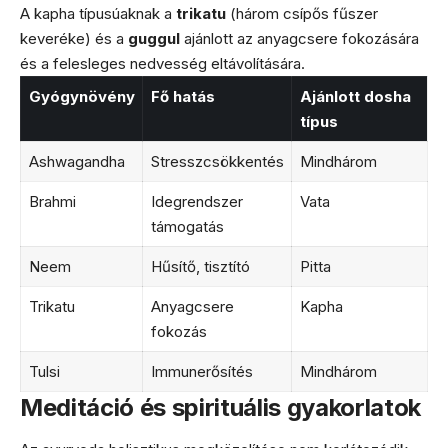
A kapha típusúaknak a
trikatu
(három csípős fűszer
keveréke) és a
guggul
ajánlott az anyagcsere fokozására
és a felesleges nedvesség eltávolítására.
Gyógynövény
Fő hatás
Ajánlott dosha
típus
Ashwagandha
Stresszcsökkentés
Mindhárom
Brahmi
Idegrendszer
Vata
támogatás
Neem
Hűsítő, tisztító
Pitta
Trikatu
Anyagcsere
Kapha
fokozás
Tulsi
Immunerősítés
Mindhárom
Meditáció és spirituális gyakorlatok