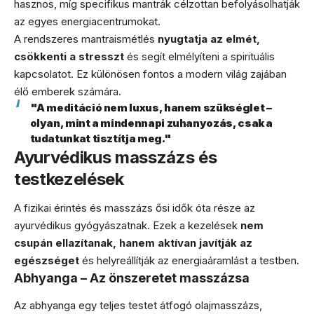
hasznos, míg specifikus mantrák célzottan befolyásolhatják
az egyes energiacentrumokat.
A rendszeres mantraismétlés
nyugtatja az elmét,
csökkenti a stresszt
és segít elmélyíteni a spirituális
kapcsolatot. Ez különösen fontos a modern világ zajában
élő emberek számára.
"A meditáció nem luxus, hanem szükséglet –
olyan, mint a mindennapi zuhanyozás, csak a
tudatunkat tisztítja meg."
Ayurvédikus masszázs és
testkezelések
A fizikai érintés és masszázs ősi idők óta része az
ayurvédikus gyógyászatnak. Ezek a kezelések
nem
csupán ellazítanak, hanem aktívan javítják az
egészséget
és helyreállítják az energiaáramlást a testben.
Abhyanga – Az önszeretet masszázsa
Az abhyanga egy teljes testet átfogó olajmasszázs,