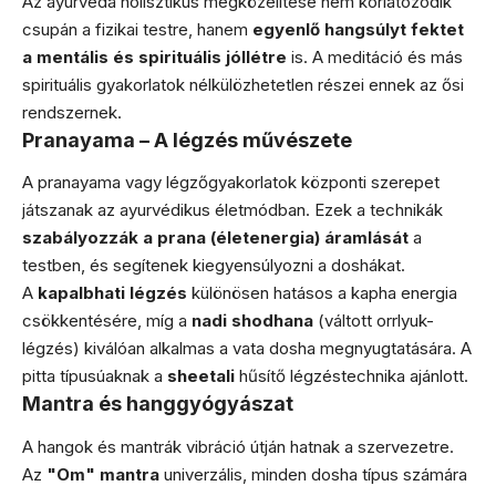
Az ayurveda holisztikus megközelítése nem korlátozódik
csupán a fizikai testre, hanem
egyenlő hangsúlyt fektet
a mentális és spirituális jóllétre
is. A meditáció és más
spirituális gyakorlatok nélkülözhetetlen részei ennek az ősi
rendszernek.
Pranayama – A légzés művészete
A pranayama vagy légzőgyakorlatok központi szerepet
játszanak az ayurvédikus életmódban. Ezek a technikák
szabályozzák a prana (életenergia) áramlását
a
testben, és segítenek kiegyensúlyozni a doshákat.
A
kapalbhati légzés
különösen hatásos a kapha energia
csökkentésére, míg a
nadi shodhana
(váltott orrlyuk-
légzés) kiválóan alkalmas a vata dosha megnyugtatására. A
pitta típusúaknak a
sheetali
hűsítő légzéstechnika ajánlott.
Mantra és hanggyógyászat
A hangok és mantrák vibráció útján hatnak a szervezetre.
Az
"Om" mantra
univerzális, minden dosha típus számára