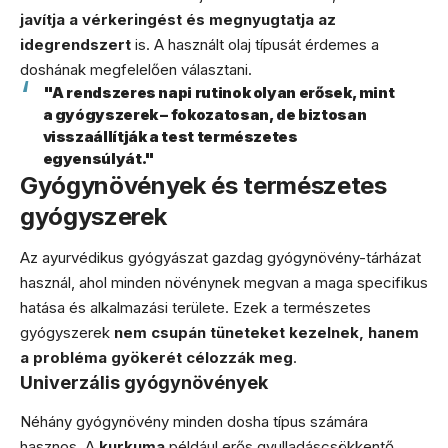
javítja a vérkeringést és megnyugtatja az
idegrendszert
is. A használt olaj típusát érdemes a
doshának megfelelően választani.
"A rendszeres napi rutinok olyan erősek, mint
a gyógyszerek – fokozatosan, de biztosan
visszaállítják a test természetes
egyensúlyát."
Gyógynövények és természetes
gyógyszerek
Az ayurvédikus gyógyászat gazdag gyógynövény-tárházat
használ, ahol minden növénynek megvan a maga specifikus
hatása és alkalmazási területe. Ezek a természetes
gyógyszerek
nem csupán tüneteket kezelnek, hanem
a probléma gyökerét célozzák meg
.
Univerzális gyógynövények
Néhány gyógynövény minden dosha típus számára
hasznos. A
kurkuma
például erős gyulladáscsökkentő