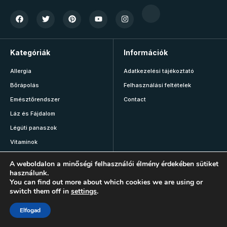
Kategóriák
Információk
Allergia
Adatkezelési tájékoztató
Bőrápolás
Felhasználási feltételek
Emésztőrendszer
Contact
Láz és Fájdalom
Légúti panaszok
Vitaminok
Mozgás
A weboldalon a minőségi felhasználói élmény érdekében sütiket
használunk.
You can find out more about which cookies we are using or
switch them off in
settings
.
Fontos!
Az oldalon megjelenő tartalmak kizárólag tájékoztató és
Elfogad
szórakoztató célt szolgálnak, nem helyettesítik az orvosi,