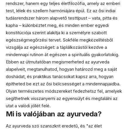
rendszer, hanem egy teljes életfilozófia, amely az emberi
test, lélek és szellem harmóniájára épül. Ez az ősi indiai
tudásrendszer három alapvető testtípust – vata, pitta és
kapha – különböztet meg, és minden ember egyedi
konstitúciója szerint alakítja ki a személyre szabott
egészségmegőrzési tervet. Sokféle megközelítésből
vizsgálja az egészséget: a táplálkozástól kezdve a
mindennapi rutinon át egészen a spirituális gyakorlatokig.
Ebben az útmutatóban megismerheted az ayurveda
alapelveit, megtanulhatod, hogyan határozd meg a saját
doshádat, és praktikus tanácsokat kapsz arra, hogyan
építheted be ezt az ősi bölcsességet a mindennapjaidba.
Olyan természetes módszereket fedezhetsz fel, amelyek
segíthetnek visszanyerni az egyensúlyt és megtalálni az
utat a valódi jóllét felé.
Mi is valójában az ayurveda?
Az ayurveda szó szanszkrit eredetű, és "az élet