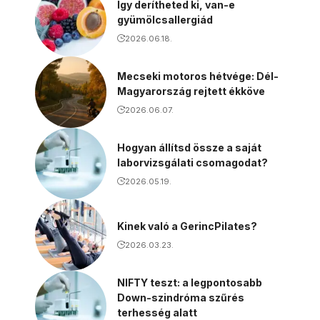
Így derítheted ki, van-e
gyümölcsallergiád
2026.06.18.
Mecseki motoros hétvége: Dél-
Magyarország rejtett ékköve
2026.06.07.
Hogyan állítsd össze a saját
laborvizsgálati csomagodat?
2026.05.19.
Kinek való a GerincPilates?
2026.03.23.
NIFTY teszt: a legpontosabb
Down-szindróma szűrés
terhesség alatt