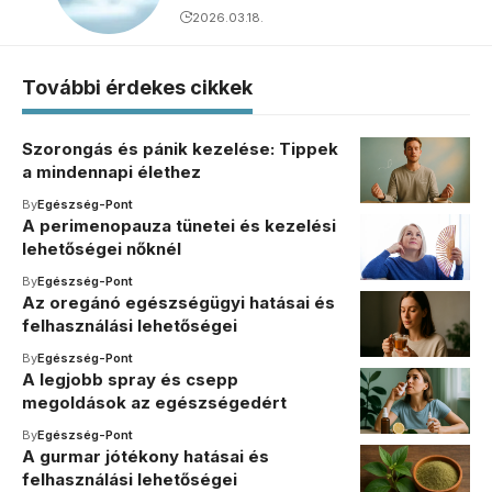
2026.03.18.
További érdekes cikkek
Szorongás és pánik kezelése: Tippek
a mindennapi élethez
By
Egészség-Pont
A perimenopauza tünetei és kezelési
lehetőségei nőknél
By
Egészség-Pont
Az oregánó egészségügyi hatásai és
felhasználási lehetőségei
By
Egészség-Pont
A legjobb spray és csepp
megoldások az egészségedért
By
Egészség-Pont
A gurmar jótékony hatásai és
felhasználási lehetőségei