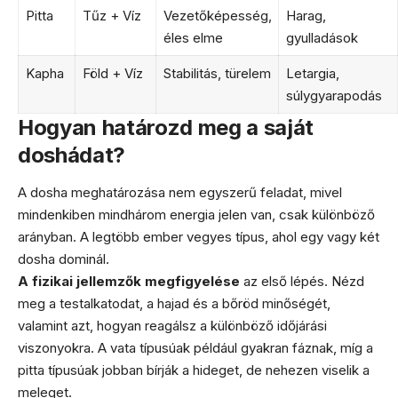
Pitta
Tűz + Víz
Vezetőképesség,
Harag,
éles elme
gyulladások
Kapha
Föld + Víz
Stabilitás, türelem
Letargia,
súlygyarapodás
Hogyan határozd meg a saját
doshádat?
A dosha meghatározása nem egyszerű feladat, mivel
mindenkiben mindhárom energia jelen van, csak különböző
arányban. A legtöbb ember vegyes típus, ahol egy vagy két
dosha dominál.
A fizikai jellemzők megfigyelése
az első lépés. Nézd
meg a testalkatodat, a hajad és a bőröd minőségét,
valamint azt, hogyan reagálsz a különböző időjárási
viszonyokra. A vata típusúak például gyakran fáznak, míg a
pitta típusúak jobban bírják a hideget, de nehezen viselik a
meleget.