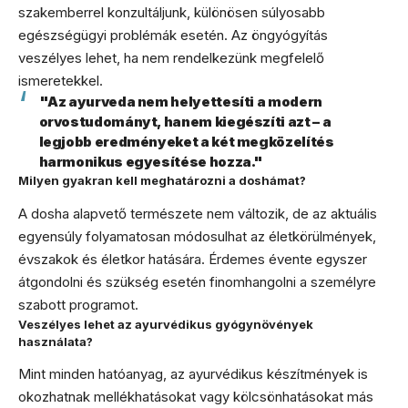
szakemberrel konzultáljunk, különösen súlyosabb
egészségügyi problémák esetén. Az öngyógyítás
veszélyes lehet, ha nem rendelkezünk megfelelő
ismeretekkel.
"Az ayurveda nem helyettesíti a modern
orvostudományt, hanem kiegészíti azt – a
legjobb eredményeket a két megközelítés
harmonikus egyesítése hozza."
Milyen gyakran kell meghatározni a doshámat?
A dosha alapvető természete nem változik, de az aktuális
egyensúly folyamatosan módosulhat az életkörülmények,
évszakok és életkor hatására. Érdemes évente egyszer
átgondolni és szükség esetén finomhangolni a személyre
szabott programot.
Veszélyes lehet az ayurvédikus gyógynövények
használata?
Mint minden hatóanyag, az ayurvédikus készítmények is
okozhatnak mellékhatásokat vagy kölcsönhatásokat más