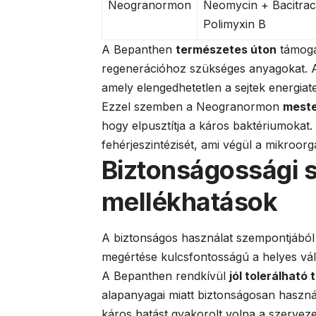
Neogranormon
Neomycin + Bacitrac
Polimyxin B
A Bepanthen
természetes úton
támogat
regenerációhoz szükséges anyagokat. A
amely elengedhetetlen a sejtek energiat
Ezzel szemben a Neogranormon
meste
hogy elpusztítja a káros baktériumokat
fehérjeszintézisét, ami végül a mikroo
Biztonságossági 
mellékhatások
A biztonságos használat szempontjából 
megértése kulcsfontosságú a helyes vá
A Bepanthen rendkívül
jól tolerálható
alapanyagai miatt biztonságosan haszná
káros hatást gyakorolt volna a szerveze