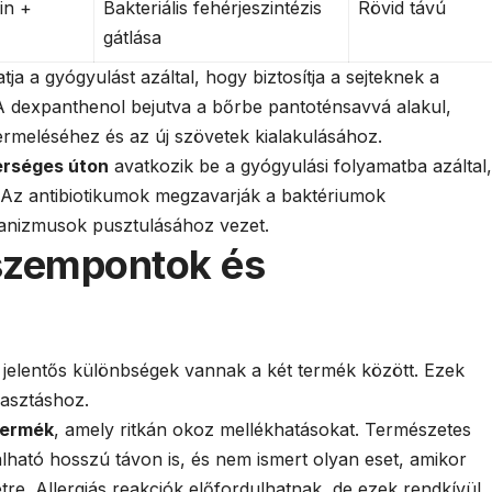
in +
Bakteriális fehérjeszintézis
Rövid távú
gátlása
ja a gyógyulást azáltal, hogy biztosítja a sejteknek a
 dexpanthenol bejutva a bőrbe pantoténsavvá alakul,
ermeléséhez és az új szövetek kialakulásához.
rséges úton
avatkozik be a gyógyulási folyamatba azáltal,
. Az antibiotikumok megzavarják a baktériumok
rganizmusok pusztulásához vezet.
szempontok és
jelentős különbségek vannak a két termék között. Ezek
lasztáshoz.
 termék
, amely ritkán okoz mellékhatásokat. Természetes
lható hosszú távon is, és nem ismert olyan eset, amikor
tre. Allergiás reakciók előfordulhatnak, de ezek rendkívül