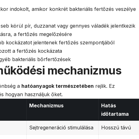
 indokolt, amikor konkrét bakteriális fertőzés veszélye
 seb körül pír, duzzanat vagy gennyes váladék jelentkezik
ításra, a fertőzés megelőzésére
b kockázatot jelentenek fertőzés szempontjából
kozott a fertőzés kockázata
 egyéb bakteriális bőrfertőzések
működési mechanizmus
lönbség a
hatóanyagok természetében
rejlik. Ez
s hogyan használjuk őket.
Mechanizmus
Hatás
időtartama
Sejtregeneráció stimulálása
Hosszú távú