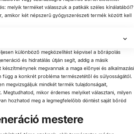
s: melyik terméket válasszuk a patikák széles kínálatából?
, amikor két népszerű gyógyszerészeti termék között kell
jesen különböző megközelítést képvisel a bőrápolás
eneráció és hidratálás útján segít, addig a másik
dkét készítménynek megvannak a maga előnyei és alkalmazási
n függ a konkrét probléma természetétől és súlyosságától.
n megvizsgáljuk mindkét termék tulajdonságait,
t. Megtudhatod, mikor érdemes melyiket választani, milyen
yan hozhatod meg a legmegfelelőbb döntést saját bőröd
eneráció mestere