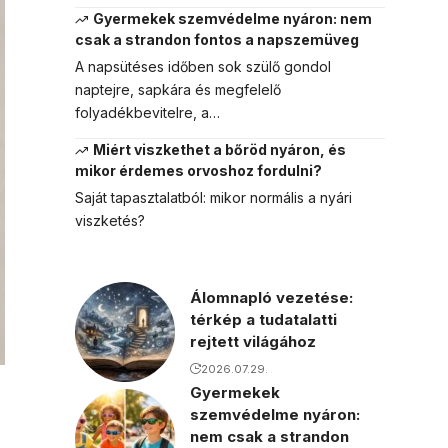
Gyermekek szemvédelme nyáron: nem
csak a strandon fontos a napszemüveg
A napsütéses időben sok szülő gondol
naptejre, sapkára és megfelelő
folyadékbevitelre, a…
Miért viszkethet a bőröd nyáron, és
mikor érdemes orvoshoz fordulni?
Saját tapasztalatból: mikor normális a nyári
viszketés?
Álomnapló vezetése:
térkép a tudatalatti
rejtett világához
2026.07.29.
Gyermekek
szemvédelme nyáron:
nem csak a strandon