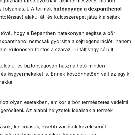
egbízható társa azoknak, akik természetes módon
s folyamatait. A termék
hatóanyaga a dexpanthenol
,
oténsav) alakul át, és kulcsszerepet játszik a sejtek
etővé, hogy a Bepanthen hatékonyan segítse a bőr
dexpanthenol nemcsak gyorsítja a sejtregenerációt, hanem
 ami különösen fontos a száraz, irritált vagy sérült
oldalú, és biztonságosan használható minden
 és kisgyermekeket is. Ennek köszönhetően vált az egyik
mékké.
lott olyan esetekben, amikor a bőr természetes védelmi
egerősíteni. Az alábbi helyzetek ideálisak a termék
lások, karcolások, kisebb vágások kezelésénél
éli időszakban vagy gyakori kézmosás után