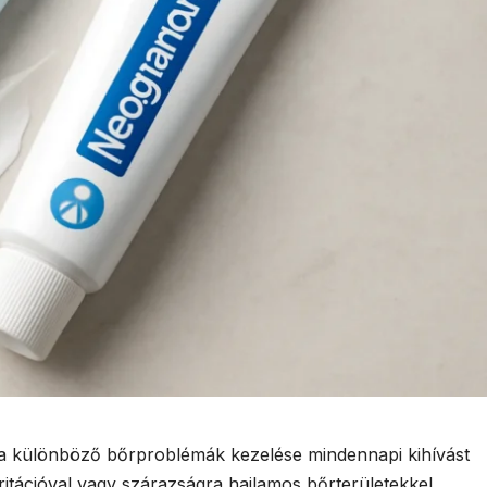
 különböző bőrproblémák kezelése mindennapi kihívást
rritációval vagy szárazságra hajlamos bőrterületekkel