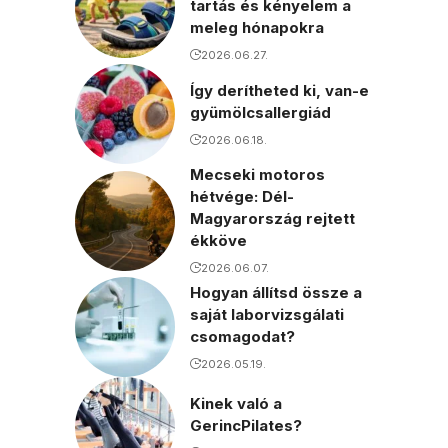
tartás és kényelem a
meleg hónapokra
2026.06.27.
Így derítheted ki, van-e
gyümölcsallergiád
2026.06.18.
Mecseki motoros
hétvége: Dél-
Magyarország rejtett
ékköve
2026.06.07.
Hogyan állítsd össze a
saját laborvizsgálati
csomagodat?
2026.05.19.
Kinek való a
GerincPilates?