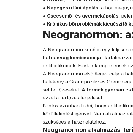
•
Napégés utáni ápolás
: a bőr megnyu
•
Csecsemő- és gyermekápolás
: pele
•
Krónikus bőrproblémák kiegészítő k
Neogranormon: az
A Neogranormon kenőcs egy teljesen má
hatóanyag kombinációját
tartalmazza: 
antibiotikumok. Ezek a komponensek szél
A Neogranormon elsődleges célja a bakt
hatékony a Gram-pozitív és Gram-negat
sebfertőzéseket.
A termék gyorsan és 
ezzel a fertőzés terjedését.
Fontos azonban tudni, hogy antibiotiku
körültekintést igényel. Nem alkalmazha
szükséges a használatához.
Neogranormon alkalmazási terü