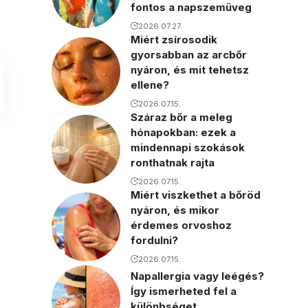
fontos a napszemüveg
2026.07.27.
Miért zsírosodik
gyorsabban az arcbőr
nyáron, és mit tehetsz
ellene?
2026.07.15.
Száraz bőr a meleg
hónapokban: ezek a
mindennapi szokások
ronthatnak rajta
2026.07.15.
Miért viszkethet a bőröd
nyáron, és mikor
érdemes orvoshoz
fordulni?
2026.07.15.
Napallergia vagy leégés?
Így ismerheted fel a
különbséget