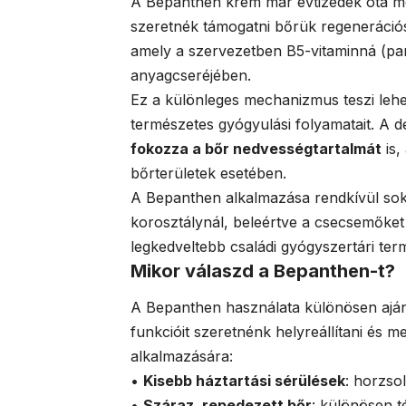
A Bepanthen krém már évtizedek óta m
szeretnék támogatni bőrük regeneráció
amely a szervezetben B5-vitaminná (pant
anyagcseréjében.
Ez a különleges mechanizmus teszi leh
természetes gyógyulási folyamatait. A 
fokozza a bőr nedvességtartalmát
is,
bőrterületek esetében.
A Bepanthen alkalmazása rendkívül sok
korosztálynál, beleértve a csecsemőket
legkedveltebb családi gyógyszertári ter
Mikor válaszd a Bepanthen-t?
A Bepanthen használata különösen aján
funkcióit szeretnénk helyreállítani és m
alkalmazására:
•
Kisebb háztartási sérülések
: horzso
•
Száraz, repedezett bőr
: különösen t