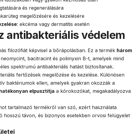
gtatására és regenerálására
nkarüteg megelőzésére és kezelésére
ezelése
: ekcéma vagy dermatitis esetén
 antibakteriális védelem
s filozófiát képvisel a bőrápolásban. Ez a termék
három
neomycint, bacitracint és polimyxin B-t, amelyek mind
es spektrumú antibakteriális hatást biztosítanak.
eriális fertőzések megelőzése és kezelése. Különösen
ív baktériumok ellen, amelyek gyakran okozzák a
hatékonyan elpusztítja
a kórokozókat, megakadályozva
mot tartalmazó termékről van szó, ezért használata
tó hosszú távon, és bizonyos esetekben orvosi felügyelet
letei