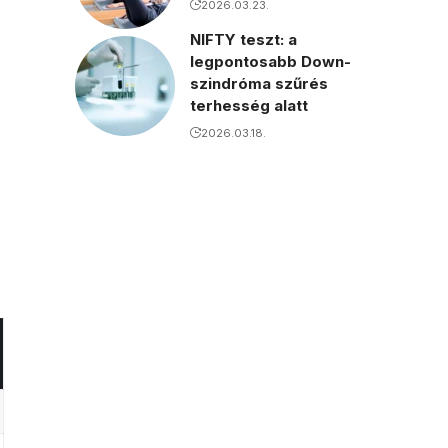
2026.03.23.
NIFTY teszt: a
legpontosabb Down-
szindróma szűrés
terhesség alatt
2026.03.18.