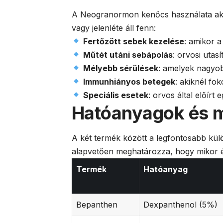
A Neogranormon kenőcs használata akkor
vagy jelenléte áll fenn:
Fertőzött sebek kezelése
: amikor a
Műtét utáni sebápolás
: orvosi utas
Mélyebb sérülések
: amelyek nagyob
Immunhiányos betegek
: akiknél fo
Speciális esetek
: orvos által előírt
Hatóanyagok és 
A két termék között a legfontosabb kü
alapvetően meghatározza, hogy mikor é
Termék
Hatóanyag
Bepanthen
Dexpanthenol (5%)