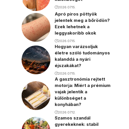
2026.07.15.
Apró piros pöttyök
jelentek meg a bőrödön?
Ezek lehetnek a
leggyakoribb okok
2026.07.15.
Hogyan varázsoljuk
életre szóló tudományos
kalanddá a nyári
éjszakákat?
2026.07.15.
A gasztronómia rejtett
motorja: Miért a prémium
vajak jelentik a
különbséget a
konyhában?
2026.07.12.
Szamos szandál
gyerekeknek: stabil