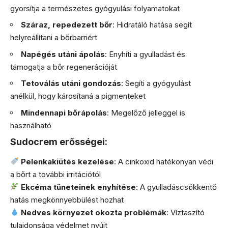
gyorsítja a természetes gyógyulási folyamatokat
Száraz, repedezett bőr
: Hidratáló hatása segít
helyreállítani a bőrbarriért
Napégés utáni ápolás
: Enyhíti a gyulladást és
támogatja a bőr regenerációját
Tetoválás utáni gondozás
: Segíti a gyógyulást
anélkül, hogy károsítaná a pigmenteket
Mindennapi bőrápolás
: Megelőző jelleggel is
használható
Sudocrem erősségei:
Pelenkakiütés kezelése
: A cinkoxid hatékonyan védi
a bőrt a további irritációtól
Ekcéma tüneteinek enyhítése
: A gyulladáscsökkentő
hatás megkönnyebbülést hozhat
Nedves környezet okozta problémák
: Víztaszító
tulajdonsága védelmet nyújt