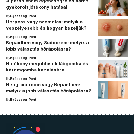
A paradicsom egészségre és bőrre
gyakorolt jótékony hatásai
By
Egészség-Pont
Herpesz vagy szemölcs: melyik a
veszélyesebb és hogyan kezeljük?
By
Egészség-Pont
Bepanthen vagy Sudocrem: melyik a
jobb választás bőrápolásra?
By
Egészség-Pont
Hatékony megoldások lábgomba és
körömgomba kezelésére
By
Egészség-Pont
Neogranormon vagy Bepanthen:
melyik a jobb választás bőrápolásra?
By
Egészség-Pont