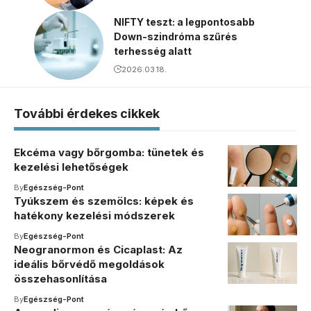
NIFTY teszt: a legpontosabb
Down-szindróma szűrés
terhesség alatt
2026.03.18.
További érdekes cikkek
Ekcéma vagy bőrgomba: tünetek és
kezelési lehetőségek
By
Egészség-Pont
Tyúkszem és szemölcs: képek és
hatékony kezelési módszerek
By
Egészség-Pont
Neogranormon és Cicaplast: Az
ideális bőrvédő megoldások
összehasonlítása
By
Egészség-Pont