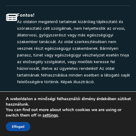
Fontos!
Az oldalon megjelenő tartalmak kizárólag tájékoztató és
szórakoztató célt szolgálnak, nem helyettesítik az orvosi,
állatorvosi, gyógyszerészi vagy más egészségügyi
szakember tanácsát. Az oldal szerkesztésében nem
vesznek részt egészségügyi szakemberek. Bármilyen
panasz, tünet vagy egészségügyi vészhelyzet esetén hívja
az elsősegély szolgálatot, vagy mielőbb keresse fel
háziorvosát, illetve az ügyeletes rendelést! Az oldal
tartalmának felhasználása minden esetben a látogató saját
felelősségére történik. Képek illusztráció.
A weboldalon a minőségi felhasználói élmény érdekében sütiket
használunk.
Join Community
You can find out more about which cookies we are using or
switch them off in
settings
.
2025 – Egészség-Pont Magazin. Minden jog fenntartva.
Elfogad