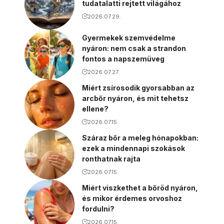
tudatalatti rejtett világához
2026.07.29.
Gyermekek szemvédelme
nyáron: nem csak a strandon
fontos a napszemüveg
2026.07.27.
Miért zsírosodik gyorsabban az
arcbőr nyáron, és mit tehetsz
ellene?
2026.07.15.
Száraz bőr a meleg hónapokban:
ezek a mindennapi szokások
ronthatnak rajta
2026.07.15.
Miért viszkethet a bőröd nyáron,
és mikor érdemes orvoshoz
fordulni?
2026.07.15.