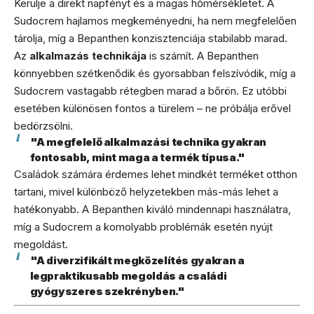
Kerülje a direkt napfényt és a magas hőmérsékletet. A
Sudocrem hajlamos megkeményedni, ha nem megfelelően
tárolja, míg a Bepanthen konzisztenciája stabilabb marad.
Az
alkalmazás technikája
is számít. A Bepanthen
könnyebben szétkenődik és gyorsabban felszívódik, míg a
Sudocrem vastagabb rétegben marad a bőrön. Ez utóbbi
esetében különösen fontos a türelem – ne próbálja erővel
bedörzsölni.
"A megfelelő alkalmazási technika gyakran
fontosabb, mint maga a termék típusa."
Családok számára érdemes lehet mindkét terméket otthon
tartani, mivel különböző helyzetekben más-más lehet a
hatékonyabb. A Bepanthen kiváló mindennapi használatra,
míg a Sudocrem a komolyabb problémák esetén nyújt
megoldást.
"A diverzifikált megközelítés gyakran a
legpraktikusabb megoldás a családi
gyógyszeres szekrényben."