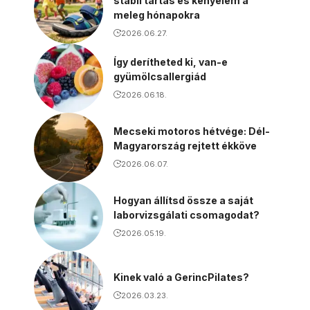
stabil tartás és kényelem a
meleg hónapokra
2026.06.27.
Így derítheted ki, van-e
gyümölcsallergiád
2026.06.18.
Mecseki motoros hétvége: Dél-
Magyarország rejtett ékköve
2026.06.07.
Hogyan állítsd össze a saját
laborvizsgálati csomagodat?
2026.05.19.
Kinek való a GerincPilates?
2026.03.23.