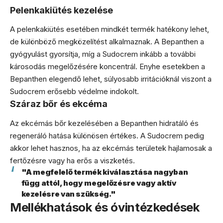
Pelenkakiütés kezelése
A pelenkakiütés esetében mindkét termék hatékony lehet,
de különböző megközelítést alkalmaznak. A Bepanthen a
gyógyulást gyorsítja, míg a Sudocrem inkább a további
károsodás megelőzésére koncentrál. Enyhe esetekben a
Bepanthen elegendő lehet, súlyosabb irritációknál viszont a
Sudocrem erősebb védelme indokolt.
Száraz bőr és ekcéma
Az ekcémás bőr kezelésében a Bepanthen hidratáló és
regeneráló hatása különösen értékes. A Sudocrem pedig
akkor lehet hasznos, ha az ekcémás területek hajlamosak a
fertőzésre vagy ha erős a viszketés.
"A megfelelő termék kiválasztása nagyban
függ attól, hogy megelőzésre vagy aktív
kezelésre van szükség."
Mellékhatások és óvintézkedések