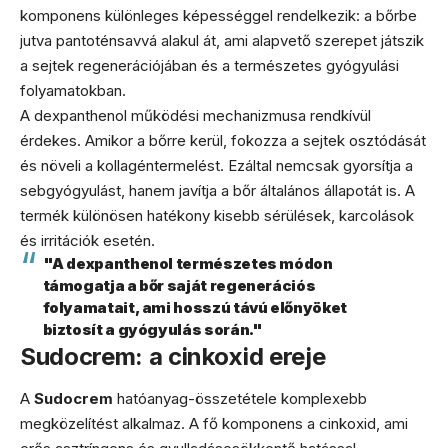
komponens különleges képességgel rendelkezik: a bőrbe
jutva pantoténsavvá alakul át, ami alapvető szerepet játszik
a sejtek regenerációjában és a természetes gyógyulási
folyamatokban.
A dexpanthenol működési mechanizmusa rendkívül
érdekes. Amikor a bőrre kerül, fokozza a sejtek osztódását
és növeli a kollagéntermelést. Ezáltal nemcsak gyorsítja a
sebgyógyulást, hanem javítja a bőr általános állapotát is. A
termék különösen hatékony kisebb sérülések, karcolások
és irritációk esetén.
"A dexpanthenol természetes módon
támogatja a bőr saját regenerációs
folyamatait, ami hosszú távú előnyöket
biztosít a gyógyulás során."
Sudocrem: a cinkoxid ereje
A
Sudocrem
hatóanyag-összetétele komplexebb
megközelítést alkalmaz. A fő komponens a cinkoxid, ami