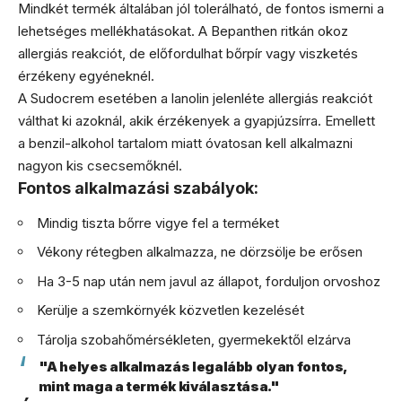
Mindkét termék általában jól tolerálható, de fontos ismerni a
lehetséges mellékhatásokat. A Bepanthen ritkán okoz
allergiás reakciót, de előfordulhat bőrpír vagy viszketés
érzékeny egyéneknél.
A Sudocrem esetében a lanolin jelenléte allergiás reakciót
válthat ki azoknál, akik érzékenyek a gyapjúzsírra. Emellett
a benzil-alkohol tartalom miatt óvatosan kell alkalmazni
nagyon kis csecsemőknél.
Fontos alkalmazási szabályok:
Mindig tiszta bőrre vigye fel a terméket
Vékony rétegben alkalmazza, ne dörzsölje be erősen
Ha 3-5 nap után nem javul az állapot, forduljon orvoshoz
Kerülje a szemkörnyék közvetlen kezelését
Tárolja szobahőmérsékleten, gyermekektől elzárva
"A helyes alkalmazás legalább olyan fontos,
mint maga a termék kiválasztása."