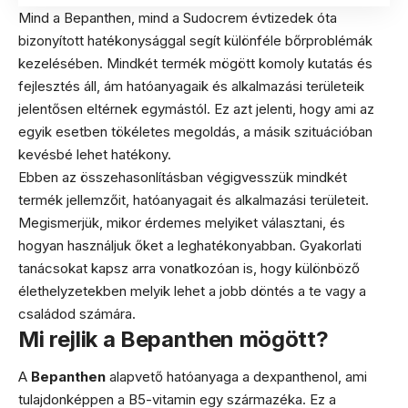
Mind a Bepanthen, mind a Sudocrem évtizedek óta
bizonyított hatékonysággal segít különféle bőrproblémák
kezelésében. Mindkét termék mögött komoly kutatás és
fejlesztés áll, ám hatóanyagaik és alkalmazási területeik
jelentősen eltérnek egymástól. Ez azt jelenti, hogy ami az
egyik esetben tökéletes megoldás, a másik szituációban
kevésbé lehet hatékony.
Ebben az összehasonlításban végigvesszük mindkét
termék jellemzőit, hatóanyagait és alkalmazási területeit.
Megismerjük, mikor érdemes melyiket választani, és
hogyan használjuk őket a leghatékonyabban. Gyakorlati
tanácsokat kapsz arra vonatkozóan is, hogy különböző
élethelyzetekben melyik lehet a jobb döntés a te vagy a
családod számára.
Mi rejlik a Bepanthen mögött?
A
Bepanthen
alapvető hatóanyaga a dexpanthenol, ami
tulajdonképpen a B5-vitamin egy származéka. Ez a