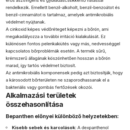
erős asztríngens és gyulladáscsökkentő hatással
rendelkezik. Emellett benzil-alkoholt, benzil-benzoátot és
benzil-cinnamátot is tartalmaz, amelyek antimikrobiális
védelmet nyújtanak.
A cinkoxid képes védőréteget képezni a bőrön, ami
megakadályozza a további irritáció kialakulását. Ez
különösen fontos pelenkakiütés vagy más, nedvességgel
kapcsolatos bőrproblémák esetén. A termék sűrű,
krémszerű állagának köszönhetően hosszan a bőrön
marad, így tartós védelmet biztosít.
Az antimikrobiális komponensek pedig azt biztosítják, hogy
a károsodott bőrterületen ne szaporodhassanak el a
bakteriális vagy gombás fertőzések okozói.
Alkalmazási területek
összehasonlítása
Bepanthen előnyei különböző helyzetekben:
Kisebb sebek és karcolások
: A dexpanthenol