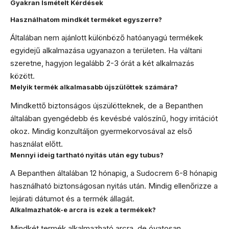
Gyakran Ismételt Kérdések
Használhatom mindkét terméket egyszerre?
Általában nem ajánlott különböző hatóanyagú termékek
egyidejű alkalmazása ugyanazon a területen. Ha váltani
szeretne, hagyjon legalább 2-3 órát a két alkalmazás
között.
Melyik termék alkalmasabb újszülöttek számára?
Mindkettő biztonságos újszülötteknek, de a Bepanthen
általában gyengédebb és kevésbé valószínű, hogy irritációt
okoz. Mindig konzultáljon gyermekorvosával az első
használat előtt.
Mennyi ideig tartható nyitás után egy tubus?
A Bepanthen általában 12 hónapig, a Sudocrem 6-8 hónapig
használható biztonságosan nyitás után. Mindig ellenőrizze a
lejárati dátumot és a termék állagát.
Alkalmazhatók-e arcra is ezek a termékek?
Mindkét termék alkalmazható arcra, de óvatosan,