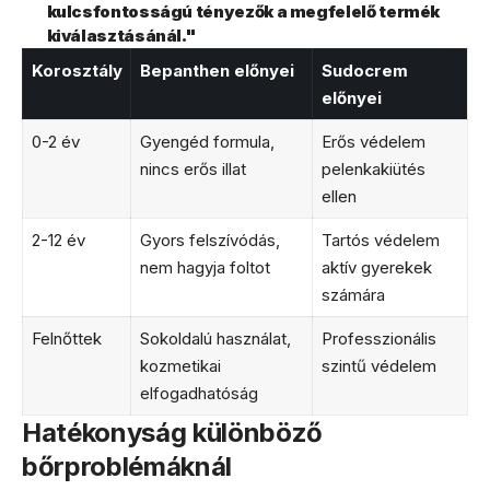
kulcsfontosságú tényezők a megfelelő termék
kiválasztásánál."
Korosztály
Bepanthen előnyei
Sudocrem
előnyei
0-2 év
Gyengéd formula,
Erős védelem
nincs erős illat
pelenkakiütés
ellen
2-12 év
Gyors felszívódás,
Tartós védelem
nem hagyja foltot
aktív gyerekek
számára
Felnőttek
Sokoldalú használat,
Professzionális
kozmetikai
szintű védelem
elfogadhatóság
Hatékonyság különböző
bőrproblémáknál