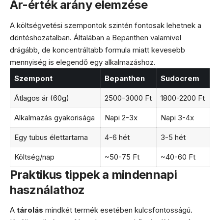
Ár-érték arány elemzése
A költségvetési szempontok szintén fontosak lehetnek a
döntéshozatalban. Általában a Bepanthen valamivel
drágább, de koncentráltabb formula miatt kevesebb
mennyiség is elegendő egy alkalmazáshoz.
Szempont
Bepanthen
Sudocrem
Átlagos ár (60g)
2500-3000 Ft
1800-2200 Ft
Alkalmazás gyakorisága
Napi 2-3x
Napi 3-4x
Egy tubus élettartama
4-6 hét
3-5 hét
Költség/nap
~50-75 Ft
~40-60 Ft
Praktikus tippek a mindennapi
használathoz
A
tárolás
mindkét termék esetében kulcsfontosságú.