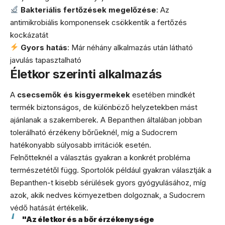
Bakteriális fertőzések megelőzése
: Az
antimikrobiális komponensek csökkentik a fertőzés
kockázatát
Gyors hatás
: Már néhány alkalmazás után látható
javulás tapasztalható
Életkor szerinti alkalmazás
A
csecsemők és kisgyermekek
esetében mindkét
termék biztonságos, de különböző helyzetekben mást
ajánlanak a szakemberek. A Bepanthen általában jobban
tolerálható érzékeny bőrűeknél, míg a Sudocrem
hatékonyabb súlyosabb irritációk esetén.
Felnőtteknél a választás gyakran a konkrét probléma
természetétől függ. Sportolók például gyakran választják a
Bepanthen-t kisebb sérülések gyors gyógyulásához, míg
azok, akik nedves környezetben dolgoznak, a Sudocrem
védő hatását értékelik.
"Az életkor és a bőr érzékenysége