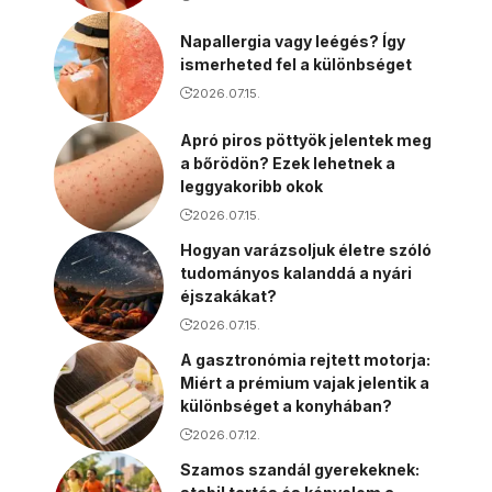
Napallergia vagy leégés? Így
ismerheted fel a különbséget
2026.07.15.
Apró piros pöttyök jelentek meg
a bőrödön? Ezek lehetnek a
leggyakoribb okok
2026.07.15.
Hogyan varázsoljuk életre szóló
tudományos kalanddá a nyári
éjszakákat?
2026.07.15.
A gasztronómia rejtett motorja:
Miért a prémium vajak jelentik a
különbséget a konyhában?
2026.07.12.
Szamos szandál gyerekeknek: