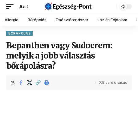
Aa
Allergia
Bőrápolás
Emésztőrendszer
Láz és Fájdalom
BŐRÁPOLÁS
Bepanthen vagy Sudocrem:
melyik a jobb választás
bőrápolásra?
8 perc olvasás