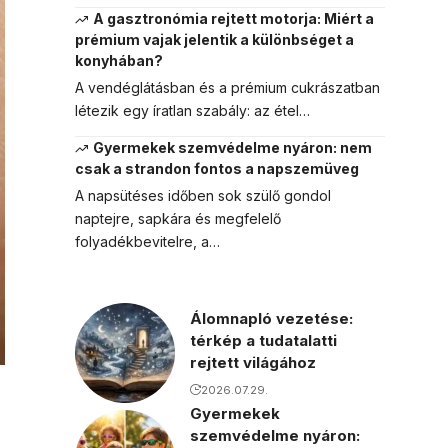
A gasztronómia rejtett motorja: Miért a
prémium vajak jelentik a különbséget a
konyhában?
A vendéglátásban és a prémium cukrászatban
létezik egy íratlan szabály: az étel…
Gyermekek szemvédelme nyáron: nem
csak a strandon fontos a napszemüveg
A napsütéses időben sok szülő gondol
naptejre, sapkára és megfelelő
folyadékbevitelre, a…
Álomnapló vezetése:
térkép a tudatalatti
rejtett világához
2026.07.29.
Gyermekek
szemvédelme nyáron: