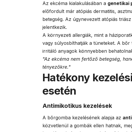
Az ekcéma kialakulásában a
genetikai 
előfordult már atópiás dermatitis, aszt
betegség. Az úgynevezett atópiás triász
jelentkezik.
A környezeti allergiák, mint a háziporatk
vagy súlyosbíthatják a tüneteket. A bő
irritáló anyagok könnyebben behatolnak
"Az ekcéma nem fertőző betegség, hane
tényezőkre."
Hatékony kezelé
esetén
Antimikotikus kezelések
A bőrgomba kezelésének alapja az
ant
közvetlenül a gombák ellen hatnak, meg