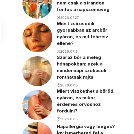
nem csak a strandon
fontos a napszemüveg
2026.07.27.
Miért zsírosodik
gyorsabban az arcbőr
nyáron, és mit tehetsz
ellene?
2026.07.15.
Száraz bőr a meleg
hónapokban: ezek a
mindennapi szokások
ronthatnak rajta
2026.07.15.
Miért viszkethet a bőröd
nyáron, és mikor
érdemes orvoshoz
fordulni?
2026.07.15.
Napallergia vagy leégés?
Így ismerheted fel a