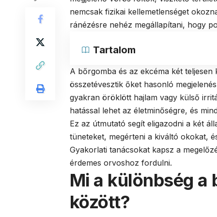
nemcsak fizikai kellemetlenséget okozn
ránézésre nehéz megállapítani, hogy pont
Tartalom
A bőrgomba és az ekcéma két teljesen 
összetévesztik őket hasonló megjelenés
gyakran öröklött hajlam vagy külső irri
hatással lehet az életminőségre, és mind
Ez az útmutató segít eligazodni a két ál
tüneteket, megérteni a kiváltó okokat, 
Gyakorlati tanácsokat kapsz a megelőz
érdemes orvoshoz fordulni.
Mi a különbség a
között?