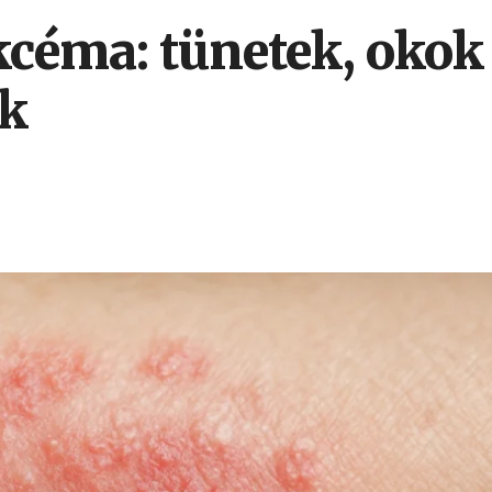
céma: tünetek, okok
ek