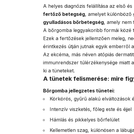
A helyes diagnózis felállítása az első é
fertőző betegség
, amelyet különböző
gyulladásos bőrbetegség
, amely nem 
A bőrgomba leggyakoribb formái közé t
Ezek a fertőzések jellemzően meleg, ne
érintkezés útján jutnak egyik emberről a
Az ekcéma, más néven atópiás dermatiti
immunrendszer túlérzékenysége miatt al
ki a tüneteket.
A tünetek felismerése: mire fig
Bőrgomba jellegzetes tünetei:
Körkörös, gyűrű alakú elváltozások é
Intenzív viszketés, főleg este és éjjel
Hámlás és pikkelyes bőrfelület
Kellemetlen szag, különösen a lábujj