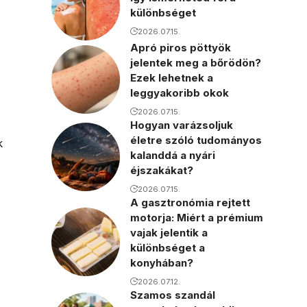
különbséget
2026.07.15.
Apró piros pöttyök
jelentek meg a bőrödön?
Ezek lehetnek a
leggyakoribb okok
2026.07.15.
Hogyan varázsoljuk
életre szóló tudományos
k
kalanddá a nyári
éjszakákat?
2026.07.15.
A gasztronómia rejtett
motorja: Miért a prémium
vajak jelentik a
különbséget a
konyhában?
2026.07.12.
Szamos szandál