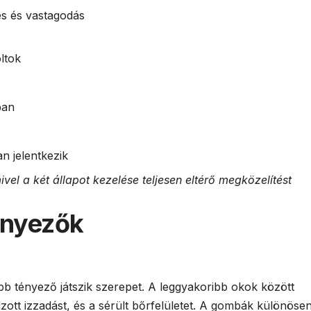
s és vastagodás
ltok
ban
n jelentkezik
vel a két állapot kezelése teljesen eltérő megközelítést
ényezők
b tényező játszik szerepet. A leggyakoribb okok között
úlzott izzadást, és a sérült bőrfelületet. A gombák különöse