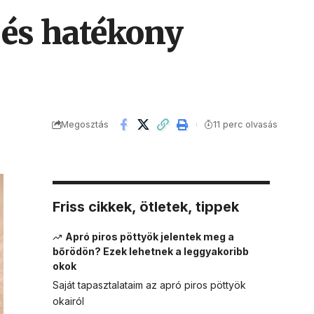
 és hatékony
Megosztás
11 perc olvasás
Friss cikkek, ötletek, tippek
Apró piros pöttyök jelentek meg a
bőrödön? Ezek lehetnek a leggyakoribb
okok
Saját tapasztalataim az apró piros pöttyök
okairól