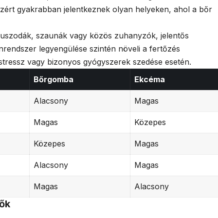
ezért gyakrabban jelentkeznek olyan helyeken, ahol a bőr
z uszodák, szaunák vagy közös zuhanyzók, jelentős
nrendszer legyengülése szintén növeli a fertőzés
stressz vagy bizonyos gyógyszerek szedése esetén.
Bőrgomba
Ekcéma
Alacsony
Magas
Magas
Közepes
Közepes
Magas
Alacsony
Magas
Magas
Alacsony
zők