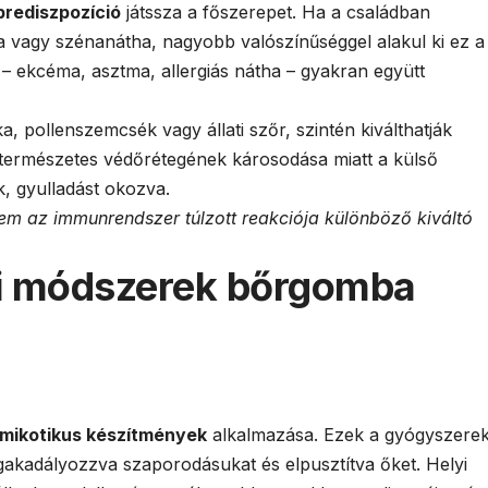
prediszpozíció
játssza a főszerepet. Ha a családban
ma vagy szénanátha, nagyobb valószínűséggel alakul ki ez a
 – ekcéma, asztma, allergiás nátha – gyakran együtt
a, pollenszemcsék vagy állati szőr, szintén kiválthatják
r természetes védőrétegének károsodása miatt a külső
, gyulladást okozva.
m az immunrendszer túlzott reakciója különböző kiváltó
si módszerek bőrgomba
imikotikus készítmények
alkalmazása. Ezek a gyógyszere
akadályozzva szaporodásukat és elpusztítva őket. Helyi