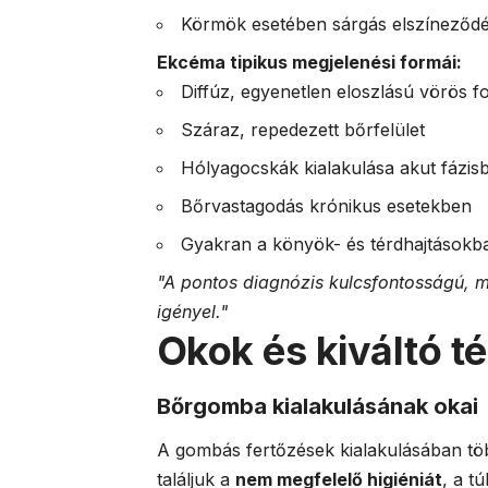
Körmök esetében sárgás elszíneződé
Ekcéma tipikus megjelenési formái:
Diffúz, egyenetlen eloszlású vörös fo
Száraz, repedezett bőrfelület
Hólyagocskák kialakulása akut fázis
Bőrvastagodás krónikus esetekben
Gyakran a könyök- és térdhajtásokba
"A pontos diagnózis kulcsfontosságú, mi
igényel."
Okok és kiváltó t
Bőrgomba kialakulásának okai
A gombás fertőzések kialakulásában töb
találjuk a
nem megfelelő higiéniát
, a t