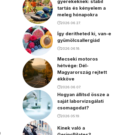
gyerekeknek: stabil
tartás és kényelem a
meleg hónapokra
2026.06.27.
Így derítheted ki, van-e
gyümölcsallergiád
2026.06.18.
Mecseki motoros
hétvége: Dél-
Magyarország rejtett
ékköve
2026.06.07.
Hogyan állítsd össze a
saját laborvizsgálati
csomagodat?
2026.05.19.
Kinek való a
n
GerincPilates?