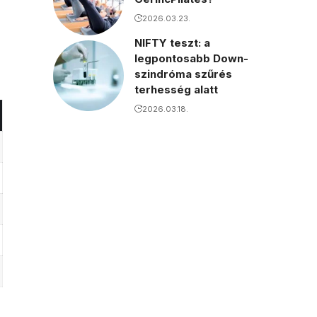
2026.03.23.
NIFTY teszt: a
legpontosabb Down-
szindróma szűrés
terhesség alatt
2026.03.18.