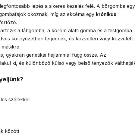
s legfontosabb lépés a sikeres kezelés felé. A bőrgomba egy
 gombafajok okoznak, míg az ekcéma egy
krónikus
fertőző.
artozik a lábgomba, a köröm alatti gomba és a testgomba.
dves környezetben terjednek, és közvetlen vagy közvetett
 másikra.
s, gyakran genetikai hajlammal függ össze. Az
akul ki, és különböző külső vagy belső tényezők válthatjá
yeljünk?
les szélekkel
ak között