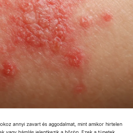
koz annyi zavart és aggodalmat, mint amikor hirtelen
tek vagy hámlás jelentkezik a bőrön. Ezek a tünetek