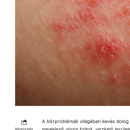
A bőrproblémák világában kevés dolog o
megjelenő vörös foltok, viszkető terüle
Megosztás