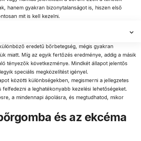
ak, hanem gyakran bizonytalanságot is, hiszen első
osan mit is kell kezelni.
különböző eredetű bőrbetegség, mégis gyakran
ük miatt. Míg az egyik fertőzés eredménye, addig a másik
táló tényezők következménye. Mindkét állapot jelentős
egyik speciális megközelítést igényel.
lapot közötti különbségekben, megismerni a jellegzetes
és felfedezni a leghatékonyabb kezelési lehetőségeket.
ésre, a mindennapi ápolásra, és megtudhatod, mikor
 bőrgomba és az ekcéma