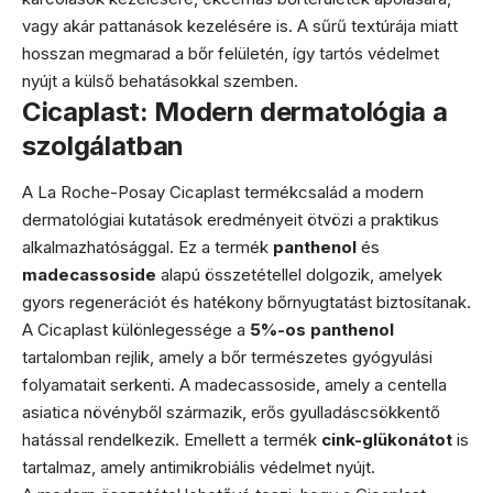
vagy akár pattanások kezelésére is. A sűrű textúrája miatt
hosszan megmarad a bőr felületén, így tartós védelmet
nyújt a külső behatásokkal szemben.
Cicaplast: Modern dermatológia a
szolgálatban
A La Roche-Posay Cicaplast termékcsalád a modern
dermatológiai kutatások eredményeit ötvözi a praktikus
alkalmazhatósággal. Ez a termék
panthenol
és
madecassoside
alapú összetétellel dolgozik, amelyek
gyors regenerációt és hatékony bőrnyugtatást biztosítanak.
A Cicaplast különlegessége a
5%-os panthenol
tartalomban rejlik, amely a bőr természetes gyógyulási
folyamatait serkenti. A madecassoside, amely a centella
asiatica növényből származik, erős gyulladáscsökkentő
hatással rendelkezik. Emellett a termék
cink-glükonátot
is
tartalmaz, amely antimikrobiális védelmet nyújt.