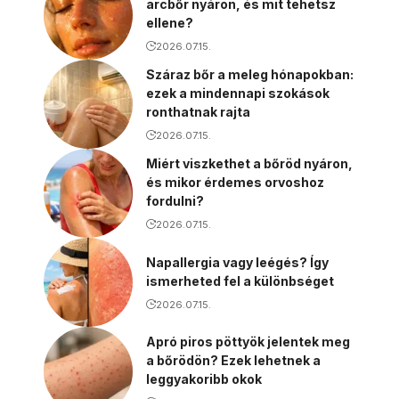
arcbőr nyáron, és mit tehetsz
ellene?
2026.07.15.
Száraz bőr a meleg hónapokban:
ezek a mindennapi szokások
ronthatnak rajta
2026.07.15.
Miért viszkethet a bőröd nyáron,
és mikor érdemes orvoshoz
fordulni?
2026.07.15.
Napallergia vagy leégés? Így
ismerheted fel a különbséget
2026.07.15.
Apró piros pöttyök jelentek meg
a bőrödön? Ezek lehetnek a
leggyakoribb okok