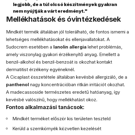
legjobb, de a túl olcsó készítmények gyakran
nem nyújtják a várt eredményt."
Mellékhatások és óvintézkedések
Mindkét termék általában jól tolerálható, de fontos ismerni a
lehetséges mellékhatásokat és ellenjavallatokat. A
Sudocrem esetében a
lanolin allergia
lehet problémás,
amely viszonylag gyakori érzékenyítő anyag. Emellett a
benzil-alkohol és benzil-benzoát is okozhat kontakt
dermatitist érzékeny egyéneknél.
A Cicaplast összetétele általában kevésbé allergizáló, de a
panthenol
nagy koncentrációban ritkán irritációt okozhat.
A madecassoside természetes eredetű hatóanyag, így
kevésbé valószínű, hogy mellékhatást okoz.
Fontos alkalmazási tanácsok:
Mindkét terméket először kis területen teszteld
Kerüld a szemkörnyék közvetlen kezelését