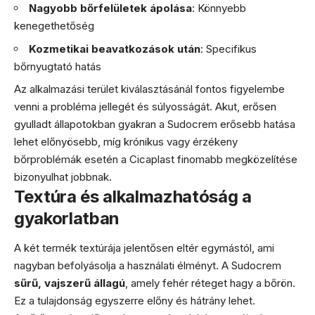
Nagyobb bőrfelületek ápolása
: Könnyebb
kenegethetőség
Kozmetikai beavatkozások után
: Specifikus
bőrnyugtató hatás
Az alkalmazási terület kiválasztásánál fontos figyelembe
venni a probléma jellegét és súlyosságát. Akut, erősen
gyulladt állapotokban gyakran a Sudocrem erősebb hatása
lehet előnyösebb, míg krónikus vagy érzékeny
bőrproblémák esetén a Cicaplast finomabb megközelítése
bizonyulhat jobbnak.
Textúra és alkalmazhatóság a
gyakorlatban
A két termék textúrája jelentősen eltér egymástól, ami
nagyban befolyásolja a használati élményt. A Sudocrem
sűrű, vajszerű állagú
, amely fehér réteget hagy a bőrön.
Ez a tulajdonság egyszerre előny és hátrány lehet.