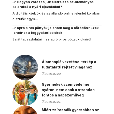
Hogyan varázsoljuk életre szóló tudományos
kalanddá a nyári éjszakákat?
A digitális kijelzők és az állandó online jelenlét korában
a szülők egyik…
Apró piros pöttyök jelentek meg a bőrödön? Ezek
lehetnek a leggyakoribb okok
Saját tapasztalataim az apró piros pöttyök okairól
Álomnapló vezetése: térkép a
tudatalatti rejtett világához
2026.07.29.
Gyermekek szemvédelme
nyáron: nem csak a strandon
fontos a napszemüveg
2026.07.27.
Miért zsírosodik gyorsabban az