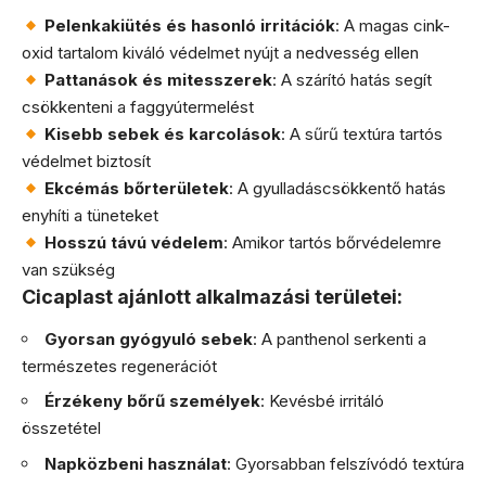
Pelenkakiütés és hasonló irritációk
: A magas cink-
oxid tartalom kiváló védelmet nyújt a nedvesség ellen
Pattanások és mitesszerek
: A szárító hatás segít
csökkenteni a faggyútermelést
Kisebb sebek és karcolások
: A sűrű textúra tartós
védelmet biztosít
Ekcémás bőrterületek
: A gyulladáscsökkentő hatás
enyhíti a tüneteket
Hosszú távú védelem
: Amikor tartós bőrvédelemre
van szükség
Cicaplast ajánlott alkalmazási területei:
Gyorsan gyógyuló sebek
: A panthenol serkenti a
természetes regenerációt
Érzékeny bőrű személyek
: Kevésbé irritáló
összetétel
Napközbeni használat
: Gyorsabban felszívódó textúra