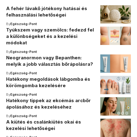
A fehér lávakő jótékony hatásai és
felhasználási lehetőségei
By
Egészség-Pont
Tyúkszem vagy szemölcs: fedezd fel
a különbségeket és a kezelési
módokat
By
Egészség-Pont
Neogranormon vagy Bepanthen:
melyik a jobb választás bőrápolásra?
By
Egészség-Pont
Hatékony megoldások lábgomba és
körömgomba kezelésére
By
Egészség-Pont
Hatékony tippek az ekcémás arcbőr
ápolásához és kezeléséhez
By
Egészség-Pont
A kiütés és csalánkiütés okai és
kezelési lehetőségei