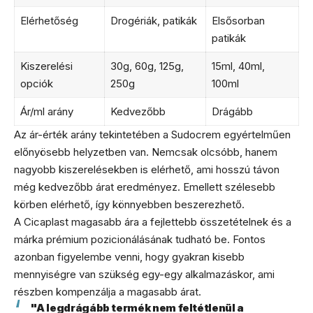
Elérhetőség
Drogériák, patikák
Elsősorban
patikák
Kiszerelési
30g, 60g, 125g,
15ml, 40ml,
opciók
250g
100ml
Ár/ml arány
Kedvezőbb
Drágább
Az ár-érték arány tekintetében a Sudocrem egyértelműen
előnyösebb helyzetben van. Nemcsak olcsóbb, hanem
nagyobb kiszerelésekben is elérhető, ami hosszú távon
még kedvezőbb árat eredményez. Emellett szélesebb
körben elérhető, így könnyebben beszerezhető.
A Cicaplast magasabb ára a fejlettebb összetételnek és a
márka prémium pozicionálásának tudható be. Fontos
azonban figyelembe venni, hogy gyakran kisebb
mennyiségre van szükség egy-egy alkalmazáskor, ami
részben kompenzálja a magasabb árat.
"A legdrágább termék nem feltétlenül a