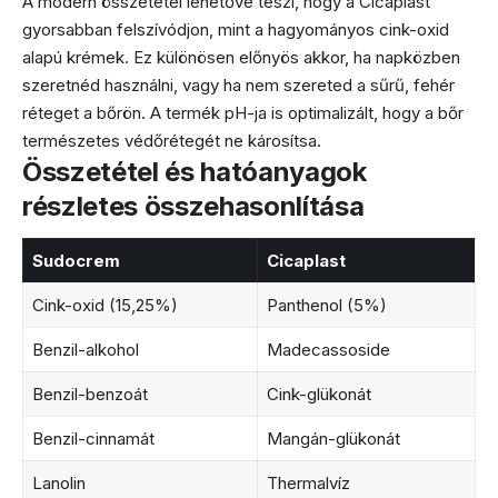
A modern összetétel lehetővé teszi, hogy a Cicaplast
gyorsabban felszívódjon, mint a hagyományos cink-oxid
alapú krémek. Ez különösen előnyös akkor, ha napközben
szeretnéd használni, vagy ha nem szereted a sűrű, fehér
réteget a bőrön. A termék pH-ja is optimalizált, hogy a bőr
természetes védőrétegét ne károsítsa.
Összetétel és hatóanyagok
részletes összehasonlítása
Sudocrem
Cicaplast
Cink-oxid (15,25%)
Panthenol (5%)
Benzil-alkohol
Madecassoside
Benzil-benzoát
Cink-glükonát
Benzil-cinnamát
Mangán-glükonát
Lanolin
Thermalvíz