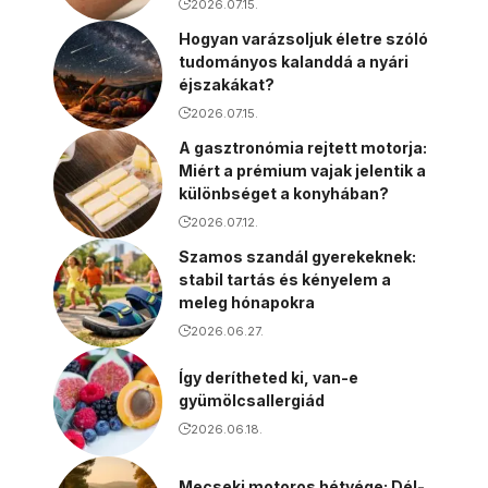
2026.07.15.
Hogyan varázsoljuk életre szóló
tudományos kalanddá a nyári
éjszakákat?
2026.07.15.
A gasztronómia rejtett motorja:
Miért a prémium vajak jelentik a
különbséget a konyhában?
2026.07.12.
Szamos szandál gyerekeknek:
stabil tartás és kényelem a
meleg hónapokra
2026.06.27.
Így derítheted ki, van-e
gyümölcsallergiád
2026.06.18.
Mecseki motoros hétvége: Dél-