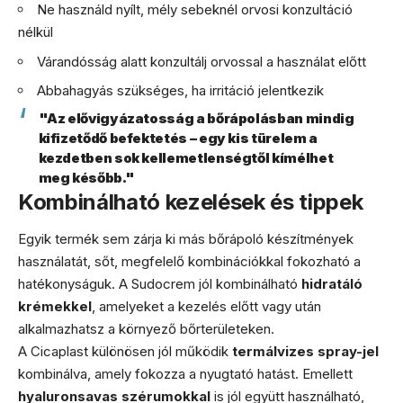
Ne használd nyílt, mély sebeknél orvosi konzultáció
nélkül
Várandósság alatt konzultálj orvossal a használat előtt
Abbahagyás szükséges, ha irritáció jelentkezik
"Az elővigyázatosság a bőrápolásban mindig
kifizetődő befektetés – egy kis türelem a
kezdetben sok kellemetlenségtől kímélhet
meg később."
Kombinálható kezelések és tippek
Egyik termék sem zárja ki más bőrápoló készítmények
használatát, sőt, megfelelő kombinációkkal fokozható a
hatékonyságuk. A Sudocrem jól kombinálható
hidratáló
krémekkel
, amelyeket a kezelés előtt vagy után
alkalmazhatsz a környező bőrterületeken.
A Cicaplast különösen jól működik
termálvizes spray-jel
kombinálva, amely fokozza a nyugtató hatást. Emellett
hyaluronsavas szérumokkal
is jól együtt használható,