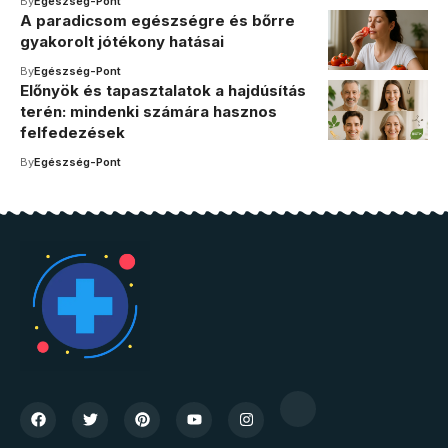
By
Egészség-Pont
A paradicsom egészségre és bőrre
gyakorolt jótékony hatásai
By
Egészség-Pont
Előnyök és tapasztalatok a hajdúsítás
terén: mindenki számára hasznos
felfedezések
By
Egészség-Pont