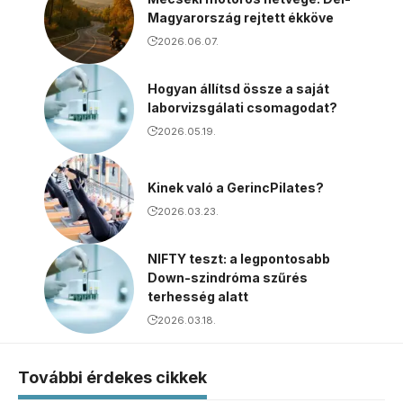
Magyarország rejtett ékköve
2026.06.07.
Hogyan állítsd össze a saját
laborvizsgálati csomagodat?
2026.05.19.
Kinek való a GerincPilates?
2026.03.23.
NIFTY teszt: a legpontosabb
Down-szindróma szűrés
terhesség alatt
2026.03.18.
További érdekes cikkek