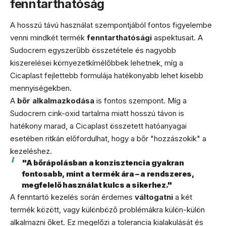
fenntarthatóság
A hosszú távú használat szempontjából fontos figyelembe
venni mindkét termék
fenntarthatósági
aspektusait. A
Sudocrem egyszerűbb összetétele és nagyobb
kiszerelései környezetkímélőbbek lehetnek, míg a
Cicaplast fejlettebb formulája hatékonyabb lehet kisebb
mennyiségekben.
A
bőr alkalmazkodása
is fontos szempont. Míg a
Sudocrem cink-oxid tartalma miatt hosszú távon is
hatékony marad, a Cicaplast összetett hatóanyagai
esetében ritkán előfordulhat, hogy a bőr "hozzászokik" a
kezeléshez.
"A bőrápolásban a konzisztencia gyakran
fontosabb, mint a termék ára – a rendszeres,
megfelelő használat kulcs a sikerhez."
A fenntartó kezelés során érdemes
váltogatni
a két
termék között, vagy különböző problémákra külön-külön
alkalmazni őket. Ez megelőzi a tolerancia kialakulását és