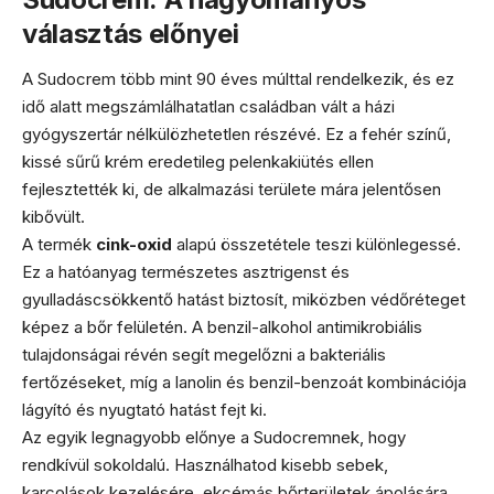
választás előnyei
A Sudocrem több mint 90 éves múlttal rendelkezik, és ez
idő alatt megszámlálhatatlan családban vált a házi
gyógyszertár nélkülözhetetlen részévé. Ez a fehér színű,
kissé sűrű krém eredetileg pelenkakiütés ellen
fejlesztették ki, de alkalmazási területe mára jelentősen
kibővült.
A termék
cink-oxid
alapú összetétele teszi különlegessé.
Ez a hatóanyag természetes asztrigenst és
gyulladáscsökkentő hatást biztosít, miközben védőréteget
képez a bőr felületén. A benzil-alkohol antimikrobiális
tulajdonságai révén segít megelőzni a bakteriális
fertőzéseket, míg a lanolin és benzil-benzoát kombinációja
lágyító és nyugtató hatást fejt ki.
Az egyik legnagyobb előnye a Sudocremnek, hogy
rendkívül sokoldalú. Használhatod kisebb sebek,
karcolások kezelésére, ekcémás bőrterületek ápolására,