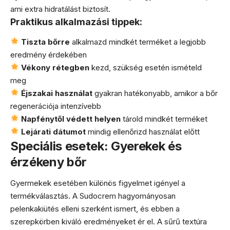
ami extra hidratálást biztosít.
Praktikus alkalmazási tippek:
Tiszta bőrre
alkalmazd mindkét terméket a legjobb
eredmény érdekében
Vékony rétegben
kezd, szükség esetén ismételd
meg
Éjszakai használat
gyakran hatékonyabb, amikor a bőr
regenerációja intenzívebb
Napfénytől védett helyen
tárold mindkét terméket
Lejárati dátumot
mindig ellenőrizd használat előtt
Speciális esetek: Gyerekek és
érzékeny bőr
Gyermekek esetében különös figyelmet igényel a
termékválasztás. A Sudocrem hagyományosan
pelenkakiütés elleni szerként ismert, és ebben a
szerepkörben kiváló eredményeket ér el. A sűrű textúra