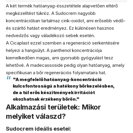
A két termék hatóanyag-összetétele alapvetően eltérő
megközelítést tükröz. A Sudocrem nagyobb
koncentrációban tartalmaz cink-oxidot, ami erősebb védő-
és szárító hatást eredményez. Ez különösen hasznos
nedvedzős vagy váladékozó sebek esetén.
A Cicaplast ezzel szemben a regeneráció serkentésére
helyezi a hangsúlyt. A panthenol koncentrációja
kiemelkedően magas, ami gyorsabb gyógyulást tesz
lehetővé. A madecassoside pedig olyan hatóanyag, amely
specifikusan a bőr regenerációs folyamataira hat.
"A megfelelő hatóanyag-koncentráció
kulcsfontosságú a hatékony bőrkezelésben,
de a túl erős készítmények irritációt
okozhatnak érzékeny bőrön."
Alkalmazási területek: Mikor
melyiket válaszd?
Sudocrem ideális esetei: