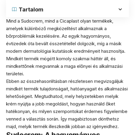
Tartalom
Mind a Sudocrem, mind a Cicaplast olyan termékek,
amelyek különböző megközelítést alkalmaznak a
bőrproblémák kezelésére. Az egyik hagyományos,
évtizedek óta bevált összetétellel dolgozik, míg a másik
modern dermatológiai kutatások eredményeit hasznosítja.
Mindkét termék mögött komoly szakmai háttér áll, és
mindkettőnek megvannak a maga előnyei és alkalmazási
területei.
Ebben az összehasonlításban részletesen megvizsgáljuk
mindkét termék tulajdonságait, hatóanyagait és alkalmazási
lehetőségeit. Megtudhatod, mely helyzetekben melyik
krém nyújtja a jobb megoldást, hogyan használd őket
hatékonyan, és milyen szempontokat érdemes figyelembe
venned a választás során. Így magabiztosan dönthetsz
majd, melyik termék illeszkedik jobban az igényeidhez.
Sudocrem: A hagyományos