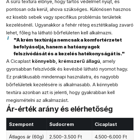
A sűrű textúra előnye, hogy tartós védelmet nyújt, és
pontosan oda kerül, ahova szükséges. Különösen hasznos
ez kisebb sebek vagy specifikus problémás területek
kezelésénél. Ugyanakkor a fehér réteg esztétikailag zavaró
lehet, főleg ha látható bőrfelületen kell alkalmazni.
"A krém textúrája nemcsak a komfortérzetet
befolyásolja, hanem a hatóanyagok
felszívódását és a kezelés hatékonyságát is."
A Cicaplast
könnyebb, krémszerű állagú
, amely
gyorsabban felszívódik és kevésbé látható nyomot hagy.
Ez praktikusabb mindennapi használatra, és nagyobb
bőrfelületek kezelésére is alkalmasabb. A könnyebb
textúra azonban azt is jelenti, hogy gyakrabban kell
megismételni az alkalmazást.
Ár-érték arány és elérhetőség
Szempont
Sudocrem
Cicaplast
Átlagos ár (60g)
2.500-3.500 Ft
4.500-6.000 Ft