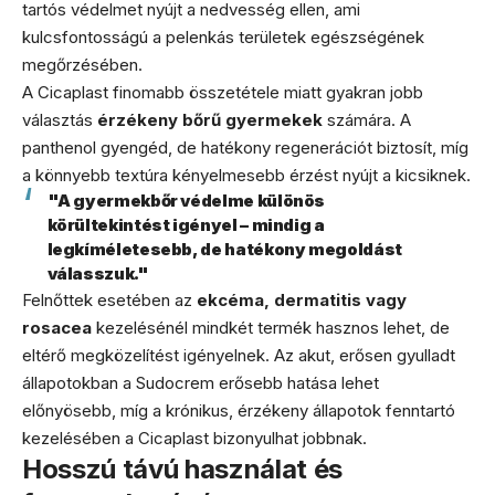
tartós védelmet nyújt a nedvesség ellen, ami
kulcsfontosságú a pelenkás területek egészségének
megőrzésében.
A Cicaplast finomabb összetétele miatt gyakran jobb
választás
érzékeny bőrű gyermekek
számára. A
panthenol gyengéd, de hatékony regenerációt biztosít, míg
a könnyebb textúra kényelmesebb érzést nyújt a kicsiknek.
"A gyermekbőr védelme különös
körültekintést igényel – mindig a
legkíméletesebb, de hatékony megoldást
válasszuk."
Felnőttek esetében az
ekcéma, dermatitis vagy
rosacea
kezelésénél mindkét termék hasznos lehet, de
eltérő megközelítést igényelnek. Az akut, erősen gyulladt
állapotokban a Sudocrem erősebb hatása lehet
előnyösebb, míg a krónikus, érzékeny állapotok fenntartó
kezelésében a Cicaplast bizonyulhat jobbnak.
Hosszú távú használat és