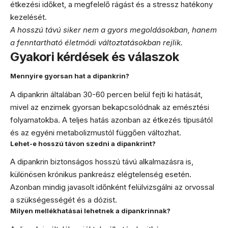
étkezési időket, a megfelelő rágást és a stressz hatékony
kezelését.
A hosszú távú siker nem a gyors megoldásokban, hanem
a fenntartható életmódi változtatásokban rejlik.
Gyakori kérdések és válaszok
Mennyire gyorsan hat a dipankrin?
A dipankrin általában 30-60 percen belül fejti ki hatását,
mivel az enzimek gyorsan bekapcsolódnak az emésztési
folyamatokba. A teljes hatás azonban az étkezés típusától
és az egyéni metabolizmustól függően változhat.
Lehet-e hosszú távon szedni a dipankrint?
A dipankrin biztonságos hosszú távú alkalmazásra is,
különösen krónikus pankreász elégtelenség esetén.
Azonban mindig javasolt időnként felülvizsgálni az orvossal
a szükségességét és a dózist.
Milyen mellékhatásai lehetnek a dipankrinnak?