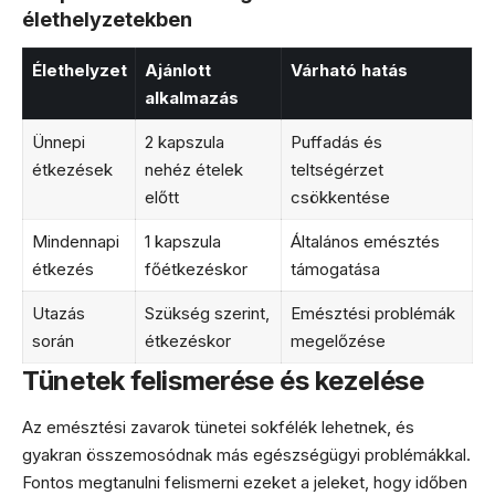
élethelyzetekben
Élethelyzet
Ajánlott
Várható hatás
alkalmazás
Ünnepi
2 kapszula
Puffadás és
étkezések
nehéz ételek
teltségérzet
előtt
csökkentése
Mindennapi
1 kapszula
Általános emésztés
étkezés
főétkezéskor
támogatása
Utazás
Szükség szerint,
Emésztési problémák
során
étkezéskor
megelőzése
Tünetek felismerése és kezelése
Az emésztési zavarok tünetei sokfélék lehetnek, és
gyakran összemosódnak más egészségügyi problémákkal.
Fontos megtanulni felismerni ezeket a jeleket, hogy időben