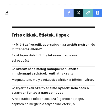
Friss cikkek, ötletek, tippek
Miért zsírosodik gyorsabban az arcbőr nyáron, és
mit tehetsz ellene?
Saját tapasztalatból: így fékezem meg a nyári
zsírosodást.
Száraz bőr a meleg hónapokban: ezek a
mindennapi szokások ronthatnak rajta
Megmutatom, mely szokások szárítják a bőröm nyáron.
Gyermekek szemvédelme nyáron: nem csak a
strandon fontos a napszemüveg
A napsütéses időben sok szülő gondol naptejre,
sapkára és megfelelő folyadékbevitelre, a…