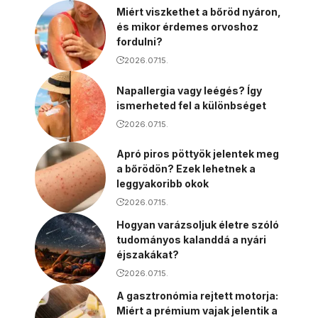
Miért viszkethet a bőröd nyáron,
és mikor érdemes orvoshoz
fordulni?
2026.07.15.
Napallergia vagy leégés? Így
ismerheted fel a különbséget
2026.07.15.
Apró piros pöttyök jelentek meg
a bőrödön? Ezek lehetnek a
leggyakoribb okok
2026.07.15.
Hogyan varázsoljuk életre szóló
tudományos kalanddá a nyári
éjszakákat?
2026.07.15.
A gasztronómia rejtett motorja:
Miért a prémium vajak jelentik a