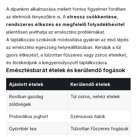
A dipankrin alkalmazása mellett fontos figyelmet fordítani
az életmódi tényezőkre is. A
stressz csökkentése,
rendszeres étkezés és megfelelő folyadékbevitel
jelentősen javíthatja az emésztési problémákat.
A táplálkozási szokások módosítása gyakran az első lépés
az emésztési egészség helyreállításában. Kerüljük a túl
gyors étkezést, a túlzottan fűszeres vagy zsíros ételeket,
és törekedjünk a kiegyensúlyozott táplálkozásra.
Emésztésbarát ételek és kerülendő fogások
Ajánlott ételek
Kerülendő ételek
Rostban gazdag
Túl zsíros, nehéz ételek
zöldségek
Probiotikus joghurt
Szénsavas italok
Gyömbér tea
Túlzottan fűszeres fogások