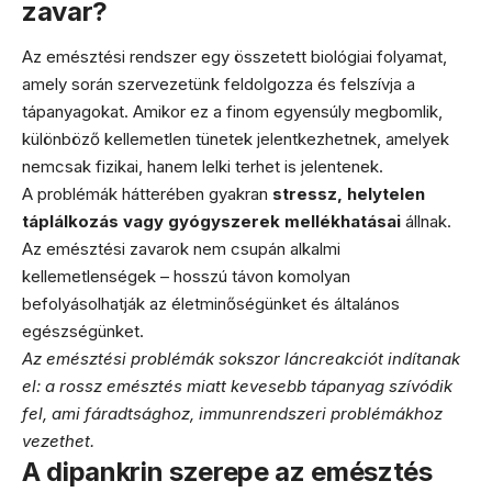
zavar?
Az emésztési rendszer egy összetett biológiai folyamat,
amely során szervezetünk feldolgozza és felszívja a
tápanyagokat. Amikor ez a finom egyensúly megbomlik,
különböző kellemetlen tünetek jelentkezhetnek, amelyek
nemcsak fizikai, hanem lelki terhet is jelentenek.
A problémák hátterében gyakran
stressz, helytelen
táplálkozás vagy gyógyszerek mellékhatásai
állnak.
Az emésztési zavarok nem csupán alkalmi
kellemetlenségek – hosszú távon komolyan
befolyásolhatják az életminőségünket és általános
egészségünket.
Az emésztési problémák sokszor láncreakciót indítanak
el: a rossz emésztés miatt kevesebb tápanyag szívódik
fel, ami fáradtsághoz, immunrendszeri problémákhoz
vezethet.
A dipankrin szerepe az emésztés