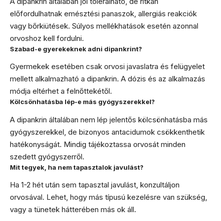
A dipankrin általában jól tolerálható, de ritkán
előfordulhatnak emésztési panaszok, allergiás reakciók
vagy bőrkiütések. Súlyos mellékhatások esetén azonnal
orvoshoz kell fordulni.
Szabad-e gyerekeknek adni dipankrint?
Gyermekek esetében csak orvosi javaslatra és felügyelet
mellett alkalmazható a dipankrin. A dózis és az alkalmazás
módja eltérhet a felnőttekétől.
Kölcsönhatásba lép-e más gyógyszerekkel?
A dipankrin általában nem lép jelentős kölcsönhatásba más
gyógyszerekkel, de bizonyos antacidumok csökkenthetik
hatékonyságát. Mindig tájékoztassa orvosát minden
szedett gyógyszerről.
Mit tegyek, ha nem tapasztalok javulást?
Ha 1-2 hét után sem tapasztal javulást, konzultáljon
orvosával. Lehet, hogy más típusú kezelésre van szükség,
vagy a tünetek hátterében más ok áll.