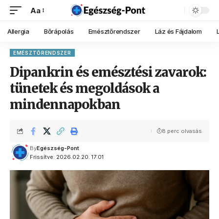
Aa
Allergia
Bőrápolás
Emésztőrendszer
Láz és Fájdalom
EMÉSZTŐRENDSZER
Dipankrin és emésztési zavarok:
tünetek és megoldások a
mindennapokban
8 perc olvasás
By
Egészség-Pont
Frissítve: 2026.02.20. 17:01