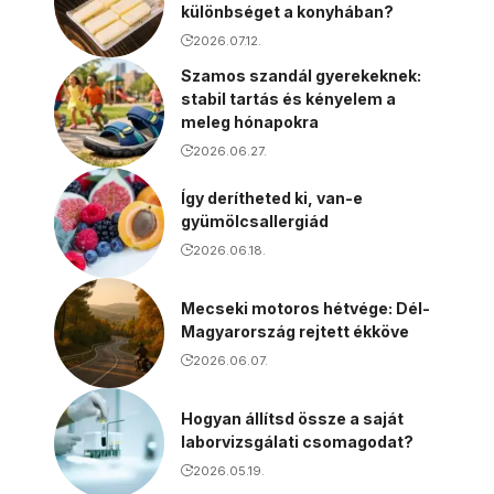
különbséget a konyhában?
2026.07.12.
Szamos szandál gyerekeknek:
stabil tartás és kényelem a
meleg hónapokra
2026.06.27.
Így derítheted ki, van-e
gyümölcsallergiád
2026.06.18.
Mecseki motoros hétvége: Dél-
Magyarország rejtett ékköve
2026.06.07.
Hogyan állítsd össze a saját
laborvizsgálati csomagodat?
2026.05.19.