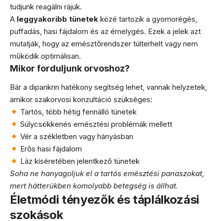
tudjunk reagálni rájuk.
A
leggyakoribb tünetek
közé tartozik a gyomorégés,
puffadás, hasi fájdalom és az émelygés. Ezek a jelek azt
mutatják, hogy az emésztőrendszer túlterhelt vagy nem
működik optimálisan.
Mikor forduljunk orvoshoz?
Bár a dipankrin hatékony segítség lehet, vannak helyzetek,
amikor szakorvosi konzultáció szükséges:
Tartós, több hétig fennálló tünetek
Súlycsökkenés emésztési problémák mellett
Vér a székletben vagy hányásban
Erős hasi fájdalom
Láz kíséretében jelentkező tünetek
Soha ne hanyagoljuk el a tartós emésztési panaszokat,
mert hátterükben komolyabb betegség is állhat.
Életmódi tényezők és táplálkozási
szokások