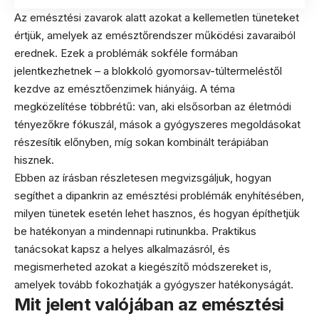
Az emésztési zavarok alatt azokat a kellemetlen tüneteket
értjük, amelyek az emésztőrendszer működési zavaraiból
erednek. Ezek a problémák sokféle formában
jelentkezhetnek – a blokkoló gyomorsav-túltermeléstől
kezdve az emésztőenzimek hiányáig. A téma
megközelítése többrétű: van, aki elsősorban az életmódi
tényezőkre fókuszál, mások a gyógyszeres megoldásokat
részesítik előnyben, míg sokan kombinált terápiában
hisznek.
Ebben az írásban részletesen megvizsgáljuk, hogyan
segíthet a dipankrin az emésztési problémák enyhítésében,
milyen tünetek esetén lehet hasznos, és hogyan építhetjük
be hatékonyan a mindennapi rutinunkba. Praktikus
tanácsokat kapsz a helyes alkalmazásról, és
megismerheted azokat a kiegészítő módszereket is,
amelyek tovább fokozhatják a gyógyszer hatékonyságát.
Mit jelent valójában az emésztési