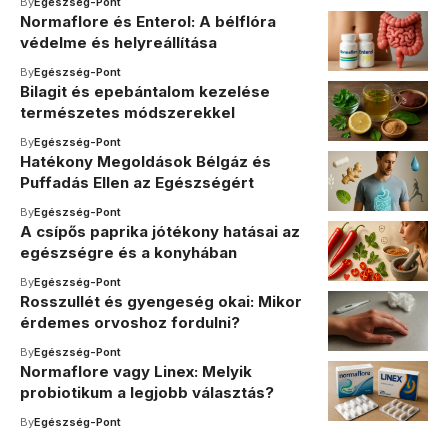
By
Egészség-Pont
Normaflore és Enterol: A bélflóra
védelme és helyreállítása
By
Egészség-Pont
Bilagit és epebántalom kezelése
természetes módszerekkel
By
Egészség-Pont
Hatékony Megoldások Bélgáz és
Puffadás Ellen az Egészségért
By
Egészség-Pont
A csípős paprika jótékony hatásai az
egészségre és a konyhában
By
Egészség-Pont
Rosszullét és gyengeség okai: Mikor
érdemes orvoshoz fordulni?
By
Egészség-Pont
Normaflore vagy Linex: Melyik
probiotikum a legjobb választás?
By
Egészség-Pont