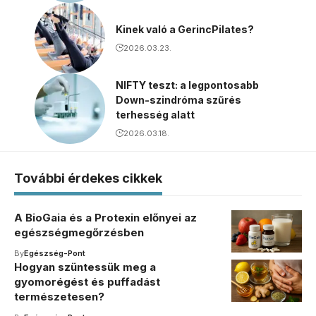
Kinek való a GerincPilates?
2026.03.23.
NIFTY teszt: a legpontosabb
Down-szindróma szűrés
terhesség alatt
2026.03.18.
További érdekes cikkek
A BioGaia és a Protexin előnyei az
egészségmegőrzésben
By
Egészség-Pont
Hogyan szüntessük meg a
gyomorégést és puffadást
természetesen?