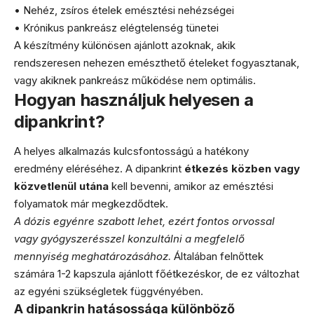
• Nehéz, zsíros ételek emésztési nehézségei
• Krónikus pankreász elégtelenség tünetei
A készítmény különösen ajánlott azoknak, akik
rendszeresen nehezen emészthető ételeket fogyasztanak,
vagy akiknek pankreász működése nem optimális.
Hogyan használjuk helyesen a
dipankrint?
A helyes alkalmazás kulcsfontosságú a hatékony
eredmény eléréséhez. A dipankrint
étkezés közben vagy
közvetlenül utána
kell bevenni, amikor az emésztési
folyamatok már megkezdődtek.
A dózis egyénre szabott lehet, ezért fontos orvossal
vagy gyógyszerésszel konzultálni a megfelelő
mennyiség meghatározásához.
Általában felnőttek
számára 1-2 kapszula ajánlott főétkezéskor, de ez változhat
az egyéni szükségletek függvényében.
A dipankrin hatásossága különböző