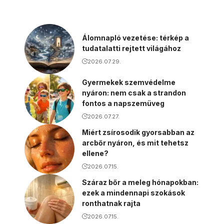
Álomnapló vezetése: térkép a
tudatalatti rejtett világához
2026.07.29.
Gyermekek szemvédelme
nyáron: nem csak a strandon
fontos a napszemüveg
2026.07.27.
Miért zsírosodik gyorsabban az
arcbőr nyáron, és mit tehetsz
ellene?
2026.07.15.
Száraz bőr a meleg hónapokban:
ezek a mindennapi szokások
ronthatnak rajta
2026.07.15.