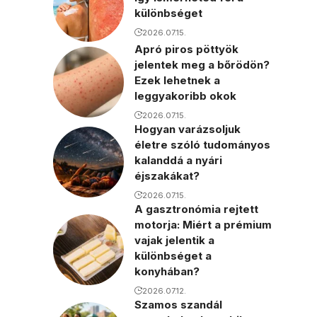
különbséget
2026.07.15.
Apró piros pöttyök
jelentek meg a bőrödön?
Ezek lehetnek a
leggyakoribb okok
2026.07.15.
Hogyan varázsoljuk
életre szóló tudományos
kalanddá a nyári
éjszakákat?
2026.07.15.
A gasztronómia rejtett
motorja: Miért a prémium
vajak jelentik a
különbséget a
konyhában?
2026.07.12.
Szamos szandál