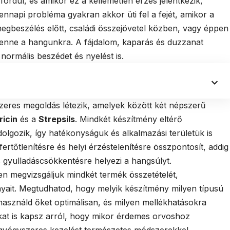
ordul, és amikor ez a kellemetlen érzés jelentkezik,
nnapi probléma gyakran akkor üti fel a fejét, amikor a
egbeszélés előtt, családi összejövetel közben, vagy éppen
lenne a hangunkra. A fájdalom, kaparás és duzzanat
ormális beszédet és nyelést is.
eres megoldás létezik, amelyek között két népszerű
ricin
és a
Strepsils
. Mindkét készítmény eltérő
gozik, így hatékonyságuk és alkalmazási területük is
ertőtlenítésre és helyi érzéstelenítésre összpontosít, addig
s gyulladáscsökkentésre helyezi a hangsúlyt.
n megvizsgáljuk mindkét termék összetételét,
yait. Megtudhatod, hogy melyik készítmény milyen típusú
használd őket optimálisan, és milyen mellékhatásokra
okat is kapsz arról, hogy mikor érdemes orvoshoz
 gyógyszeres kezelést természetes módszerekkel.