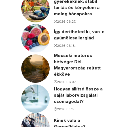
gyerekeknek: stabil
tartás és kényelem a
meleg hónapokra
2026.06.27.
Így derítheted ki, van-e
gyümölcsallergiád
2026.06.18.
n
Mecseki motoros
hétvége: Dél-
Magyarország rejtett
ékköve
2026.06.07.
Hogyan állítsd össze a
saját laborvizsgálati
csomagodat?
2026.05.19.
Kinek való a
GerincPilates?