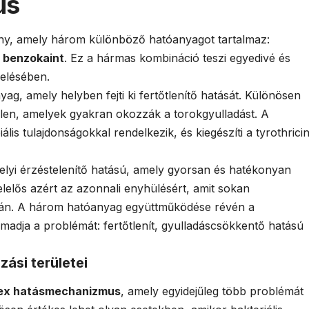
us
ény, amely három különböző hatóanyagot tartalmaz:
s
benzokaint
. Ez a hármas kombináció teszi egyedivé és
zelésében.
yag, amely helyben fejti ki fertőtlenítő hatását. Különösen
len, amelyek gyakran okozzák a torokgyulladást. A
ális tulajdonságokkal rendelkezik, és kiegészíti a tyrothrici
lyi érzéstelenítő hatású, amely gyorsan és hatékonyan
felelős azért az azonnali enyhülésért, amit sokan
 után. A három hatóanyag együttműködése révén a
adja a problémát: fertőtlenít, gyulladáscsökkentő hatású
zási területei
ex hatásmechanizmus
, amely egyidejűleg több problémát