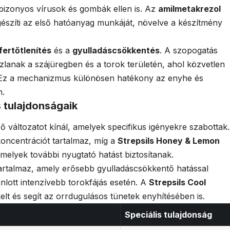
bizonyos vírusok és gombák ellen is. Az
amilmetakrezol
egészíti az első hatóanyag munkáját, növelve a készítmény
 fertőtlenítés
és a
gyulladáscsökkentés
. A szopogatás
lanak a szájüregben és a torok területén, ahol közvetlen
 Ez a mechanizmus különösen hatékony az enyhe és
n.
s tulajdonságaik
 változatot kínál, amelyek specifikus igényekre szabottak.
ncentrációt tartalmaz, míg a
Strepsils Honey & Lemon
melyek további nyugtató hatást biztosítanak.
tartalmaz, amely erősebb gyulladáscsökkentő hatással
ánlott intenzívebb torokfájás esetén. A
Strepsils Cool
elt és segít az orrdugulásos tünetek enyhítésében is.
Speciális tulajdonság