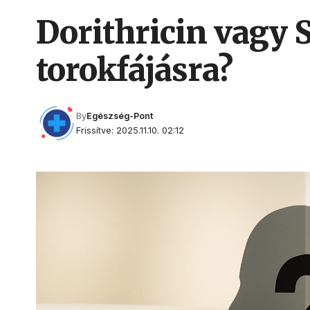
Dorithricin vagy 
torokfájásra?
By
Egészség-Pont
Frissítve: 2025.11.10. 02:12