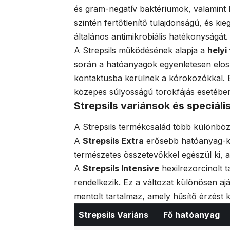
és gram-negatív baktériumok, valamint 
szintén fertőtlenítő tulajdonságú, és ki
általános antimikrobiális hatékonyságát.
A Strepsils működésének alapja a
helyi
során a hatóanyagok egyenletesen elosz
kontaktusba kerülnek a kórokozókkal.
közepes súlyosságú torokfájás esetébe
Strepsils variánsok és speciáli
A Strepsils termékcsalád több különböző
A
Strepsils Extra
erősebb hatóanyag-ko
természetes összetevőkkel egészül ki, a
A
Strepsils Intensive
hexilrezorcinolt 
rendelkezik. Ez a változat különösen aj
mentolt tartalmaz, amely hűsítő érzést k
Strepsils Variáns
Fő hatóanyag