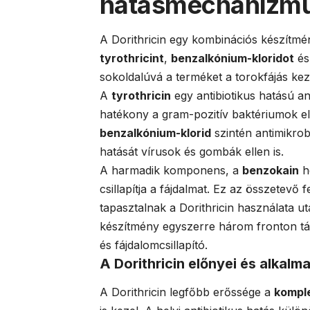
hatásmechanizm
A Dorithricin egy kombinációs készítm
tyrothricint
,
benzalkónium-kloridot
é
sokoldalúvá a terméket a torokfájás ke
A
tyrothricin
egy antibiotikus hatású an
hatékony a gram-pozitív baktériumok el
benzalkónium-klorid
szintén antimikrobi
hatását vírusok és gombák ellen is.
A harmadik komponens, a
benzokain
he
csillapítja a fájdalmat. Ez az összetevő 
tapasztalnak a Dorithricin használata
készítmény egyszerre három fronton tám
és fájdalomcsillapító.
A Dorithricin előnyei és alkalma
A Dorithricin legfőbb erőssége a
kompl