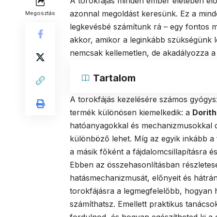
A torokfájás minden ember életében előf
azonnal megoldást keresünk. Ez a minde
Megosztás
legkevésbé számítunk rá – egy fontos m
akkor, amikor a leginkább szükségünk 
nemcsak kellemetlen, de akadályozza a n
Tartalom
A torokfájás kezelésére számos gyógysz
termék különösen kiemelkedik: a
Dorith
hatóanyagokkal és mechanizmusokkal dol
különböző lehet. Míg az egyik inkább a f
a másik főként a fájdalomcsillapításra é
Ebben az összehasonlításban részletese
hatásmechanizmusát, előnyeit és hátrán
torokfájásra a legmegfelelőbb, hogyan 
számíthatsz. Emellett praktikus tanács
fordulnod, és hogyan egészítheted ki a