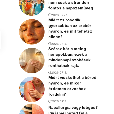
nem csak a strandon
fontos a napszemüveg
2026.07.27.
Miért zsírosodik
gyorsabban az arcbőr
nyáron, és mit tehetsz
ellene?
2026.07.15.
Száraz bőr a meleg
hónapokban: ezek a
mindennapi szokások
ronthatnak rajta
2026.07.15.
Miért viszkethet a bőröd
nyáron, és mikor
érdemes orvoshoz
fordulni?
2026.07.15.
Napallergia vagy leégés?
Így ismerheted fel a