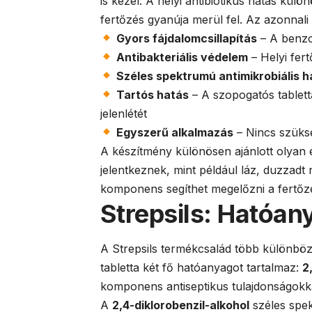
is kezel. A helyi antibiotikus hatás kül
fertőzés gyanúja merül fel. Az azonnali
Gyors fájdalomcsillapítás
– A benzo
Antibakteriális védelem
– Helyi fer
Széles spektrumú antimikrobiális h
Tartós hatás
– A szopogatós tablett
jelenlétét
Egyszerű alkalmazás
– Nincs szüks
A készítmény különösen ajánlott olyan es
jelentkeznek, mint például láz, duzzadt
komponens segíthet megelőzni a fertőzé
Strepsils: Hatóa
A Strepsils termékcsalád több különböző
tabletta két fő hatóanyagot tartalmaz:
2
komponens antiseptikus tulajdonságokkal 
A
2,4-diklorobenzil-alkohol
széles spek