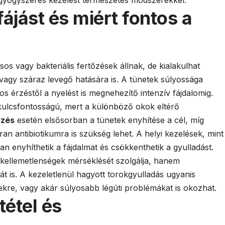
ájást és miért fontos a
os vagy bakteriális fertőzések állnak, de kialakulhat
t vagy száraz levegő hatására is. A tünetek súlyossága
 érzéstől a nyelést is megnehezítő intenzív fájdalomig.
 kulcsfontosságú, mert a különböző okok eltérő
őzés
esetén elsősorban a tünetek enyhítése a cél, míg
n antibiotikumra is szükség lehet. A helyi kezelések, mint
n enyhíthetik a fájdalmat és csökkenthetik a gyulladást.
kellemetlenségek mérséklését szolgálja, hanem
 is. A kezeletlenül hagyott torokgyulladás ugyanis
ekre, vagy akár súlyosabb légúti problémákat is okozhat.
tétel és