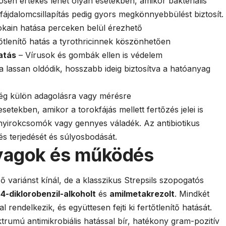
önösen értékes lehet olyan esetekben, amikor bakteriális
 fájdalomcsillapítás pedig gyors megkönnyebbülést biztosít.
kain hatása perceken belül érezhető
tőtlenítő hatás a tyrothricinnek köszönhetően
atás
– Vírusok és gombák ellen is védelem
a lassan oldódik, hosszabb ideig biztosítva a hatóanyag
ég külön adagolásra vagy mérésre
etekben, amikor a torokfájás mellett fertőzés jelei is
 nyirokcsomók vagy gennyes váladék. Az antibiotikus
s terjedését és súlyosbodását.
nyagok és működés
 variánst kínál, de a klasszikus Strepsils szopogatós
,4-diklorobenzil-alkoholt
és
amilmetakrezolt
. Mindkét
rendelkezik, és együttesen fejti ki fertőtlenítő hatását.
trumú antimikrobiális hatással bír, hatékony gram-pozitív