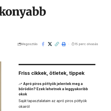
tékonyabb
Megosztás
15 perc olvasás
Friss cikkek, ötletek, tippek
Apró piros pöttyök jelentek meg a
bőrödön? Ezek lehetnek a leggyakoribb
okok
Saját tapasztalataim az apró piros pöttyök
okairól