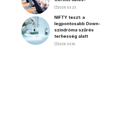
2026.03.23.
NIFTY teszt: a
legpontosabb Down-
szindróma szűrés
terhesség alatt
2026.03.18.