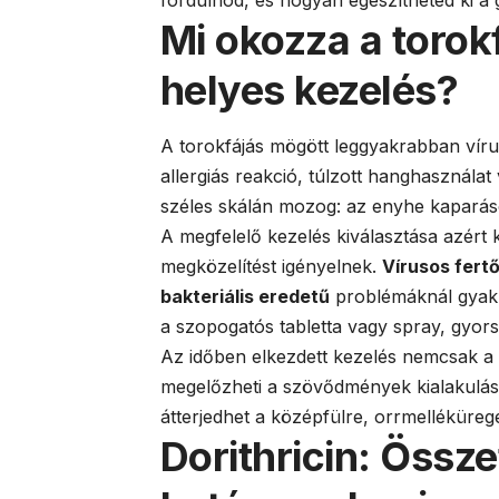
Mi okozza a torokf
helyes kezelés?
A torokfájás mögött leggyakrabban vírus
allergiás reakció, túlzott hanghasznála
széles skálán mozog: az enyhe kaparásos
A megfelelő kezelés kiválasztása azért
megközelítést igényelnek.
Vírusos fert
bakteriális eredetű
problémáknál gyakra
a szopogatós tabletta vagy spray, gyorsa
Az időben elkezdett kezelés nemcsak a 
megelőzheti a szövődmények kialakulását
átterjedhet a középfülre, orrmelléküreg
Dorithricin: Össze