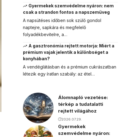
Gyermekek szemvédelme nyáron: nem
csak a strandon fontos a napszemüveg
A napsütéses időben sok szülő gondol
naptejre, sapkára és megfelelő
folyadékbevitelre, a…
A gasztronómia rejtett motorja: Miért a
prémium vajak jelentik a különbséget a
konyhában?
A vendéglátásban és a prémium cukrászatban
létezik egy íratlan szabály: az étel…
Álomnapló vezetése:
térkép a tudatalatti
rejtett világához
2026.07.29.
Gyermekek
szemvédelme nyáron: