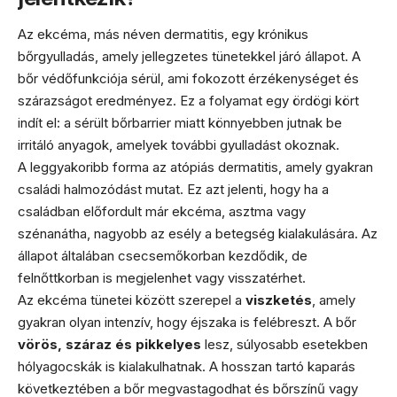
Az ekcéma, más néven dermatitis, egy krónikus
bőrgyulladás, amely jellegzetes tünetekkel járó állapot. A
bőr védőfunkciója sérül, ami fokozott érzékenységet és
szárazságot eredményez. Ez a folyamat egy ördögi kört
indít el: a sérült bőrbarrier miatt könnyebben jutnak be
irritáló anyagok, amelyek további gyulladást okoznak.
A leggyakoribb forma az atópiás dermatitis, amely gyakran
családi halmozódást mutat. Ez azt jelenti, hogy ha a
családban előfordult már ekcéma, asztma vagy
szénanátha, nagyobb az esély a betegség kialakulására. Az
állapot általában csecsemőkorban kezdődik, de
felnőttkorban is megjelenhet vagy visszatérhet.
Az ekcéma tünetei között szerepel a
viszketés
, amely
gyakran olyan intenzív, hogy éjszaka is felébreszt. A bőr
vörös, száraz és pikkelyes
lesz, súlyosabb esetekben
hólyagocskák is kialakulhatnak. A hosszan tartó kaparás
következtében a bőr megvastagodhat és bőrszínű vagy