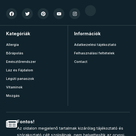
Kategóriák
Információk
Allergia
Adatkezelési tájékoztató
Bőrápolás
Felhasználási feltételek
Emésztőrendszer
Contact
Láz és Fájdalom
Légúti panaszok
Vitaminok
Mozgás
Fontos!
Az oldalon megjelenő tartalmak kizárólag tájékoztató és
szórakoztató célt szolgálnak, nem helyettesítik az orvosi,