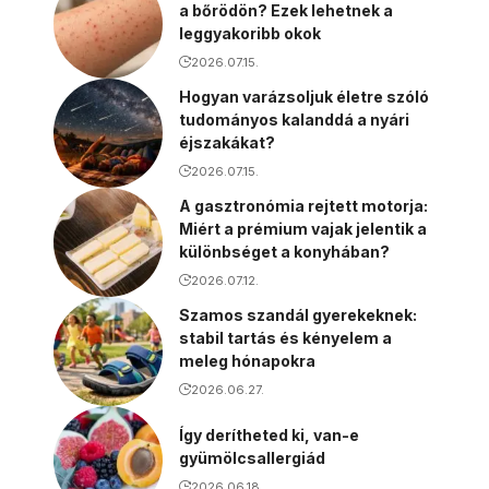
a bőrödön? Ezek lehetnek a
leggyakoribb okok
2026.07.15.
Hogyan varázsoljuk életre szóló
tudományos kalanddá a nyári
éjszakákat?
2026.07.15.
A gasztronómia rejtett motorja:
Miért a prémium vajak jelentik a
különbséget a konyhában?
2026.07.12.
Szamos szandál gyerekeknek:
stabil tartás és kényelem a
meleg hónapokra
2026.06.27.
Így derítheted ki, van-e
gyümölcsallergiád
2026.06.18.