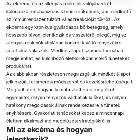
Az ekcéma és az allergiás reakciók valójában két
különböző mechanizmus szerint működnek, bár mindkettő
az immunrendszer túlzott válaszreakcióját tükrözi. Az
ekcéma egy krónikus gyulladásos bőrbetegség, amely
hosszabb távon jelentkezik és visszatérő jellegű, míg az
allergiás reakciók általában konkrét kiváltó tényezőkre
adott akut válaszok. Mindkét állapot számos formában
megjelenhet, és különböző életkorokban eltérő tüneteket
produkálhat.
Az alábbiakban részletesen megvizsgáljuk mindkét állapot
jellemzőit, felismerési módszereit és kezelési lehetőségeit.
Megtudhatod, hogyan különböztetheted meg őket
egymástól, milyen tényezők válthatják ki őket, és milyen
hatékony megoldások állnak rendelkezésre a tünetek
enyhítésére. Gyakorlati tanácsokat kapsz a mindennapi
életben alkalmazható megelőzési stratégiákról is.
Mi az ekcéma és hogyan
jelentkezik?