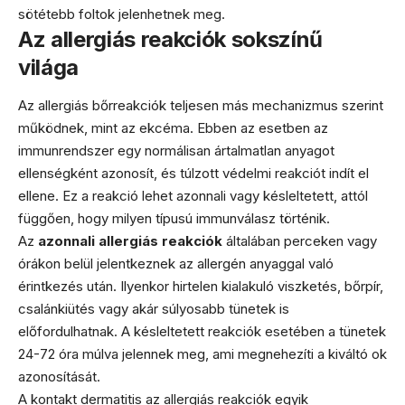
sötétebb foltok jelenhetnek meg.
Az allergiás reakciók sokszínű
világa
Az allergiás bőrreakciók teljesen más mechanizmus szerint
működnek, mint az ekcéma. Ebben az esetben az
immunrendszer egy normálisan ártalmatlan anyagot
ellenségként azonosít, és túlzott védelmi reakciót indít el
ellene. Ez a reakció lehet azonnali vagy késleltetett, attól
függően, hogy milyen típusú immunválasz történik.
Az
azonnali allergiás reakciók
általában perceken vagy
órákon belül jelentkeznek az allergén anyaggal való
érintkezés után. Ilyenkor hirtelen kialakuló viszketés, bőrpír,
csalánkiütés vagy akár súlyosabb tünetek is
előfordulhatnak. A késleltetett reakciók esetében a tünetek
24-72 óra múlva jelennek meg, ami megnehezíti a kiváltó ok
azonosítását.
A kontakt dermatitis az allergiás reakciók egyik