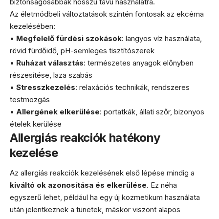
biztonságosabbak hosszú távú használatra.
Az életmódbeli változtatások szintén fontosak az ekcéma
kezelésében:
•
Megfelelő fürdési szokások
: langyos víz használata,
rövid fürdőidő, pH-semleges tisztítószerek
•
Ruházat választás
: természetes anyagok előnyben
részesítése, laza szabás
•
Stresszkezelés
: relaxációs technikák, rendszeres
testmozgás
•
Allergének elkerülése
: portatkák, állati szőr, bizonyos
ételek kerülése
Allergiás reakciók hatékony
kezelése
Az allergiás reakciók kezelésének első lépése mindig a
kiváltó ok azonosítása és elkerülése
. Ez néha
egyszerű lehet, például ha egy új kozmetikum használata
után jelentkeznek a tünetek, máskor viszont alapos