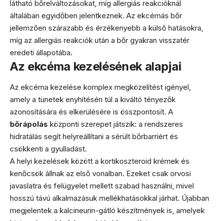
látható bőrelváltozásokat, míg allergiás reakcióknál
általában egyidőben jelentkeznek. Az ekcémás bőr
jellemzően szárazabb és érzékenyebb a külső hatásokra,
míg az allergiás reakciók után a bőr gyakran visszatér
eredeti állapotába.
Az ekcéma kezelésének alapjai
Az ekcéma kezelése komplex megközelítést igényel,
amely a tünetek enyhítésén túl a kiváltó tényezők
azonosítására és elkerülésére is összpontosít. A
bőrápolás
központi szerepet játszik: a rendszeres
hidratálás segít helyreállítani a sérült bőrbarriért és
csökkenti a gyulladást.
A helyi kezelések között a kortikoszteroid krémek és
kenőcsök állnak az első vonalban. Ezeket csak orvosi
javaslatra és felügyelet mellett szabad használni, mivel
hosszú távú alkalmazásuk mellékhatásokkal járhat. Újabban
megjelentek a kalcineurin-gátló készítmények is, amelyek