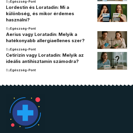
By
Egészség-Pont
Lordestin és Loratadin: Mi a
különbség, és mikor érdemes
használni?
By
Egészség-Pont
Aerius vagy Loratadin: Melyik a
hatékonyabb allergiaellenes szer?
By
Egészség-Pont
Cetirizin vagy Loratadin: Melyik az
ideális antihisztamin számodra?
By
Egészség-Pont