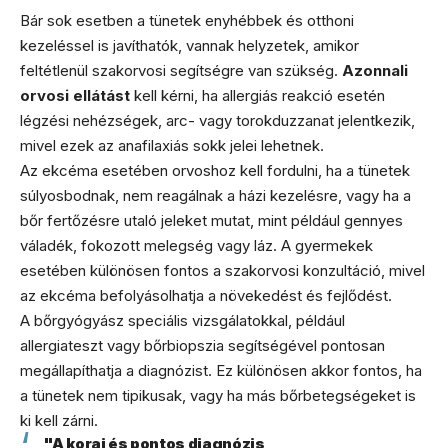
Bár sok esetben a tünetek enyhébbek és otthoni
kezeléssel is javíthatók, vannak helyzetek, amikor
feltétlenül szakorvosi segítségre van szükség.
Azonnali
orvosi ellátást
kell kérni, ha allergiás reakció esetén
légzési nehézségek, arc- vagy torokduzzanat jelentkezik,
mivel ezek az anafilaxiás sokk jelei lehetnek.
Az ekcéma esetében orvoshoz kell fordulni, ha a tünetek
súlyosbodnak, nem reagálnak a házi kezelésre, vagy ha a
bőr fertőzésre utaló jeleket mutat, mint például gennyes
váladék, fokozott melegség vagy láz. A gyermekek
esetében különösen fontos a szakorvosi konzultáció, mivel
az ekcéma befolyásolhatja a növekedést és fejlődést.
A bőrgyógyász speciális vizsgálatokkal, például
allergiateszt vagy bőrbiopszia segítségével pontosan
megállapíthatja a diagnózist. Ez különösen akkor fontos, ha
a tünetek nem tipikusak, vagy ha más bőrbetegségeket is
ki kell zárni.
"A korai és pontos diagnózis