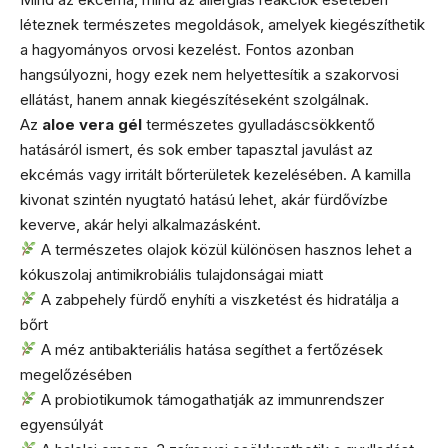
léteznek természetes megoldások, amelyek kiegészíthetik
a hagyományos orvosi kezelést. Fontos azonban
hangsúlyozni, hogy ezek nem helyettesítik a szakorvosi
ellátást, hanem annak kiegészítéseként szolgálnak.
Az
aloe vera gél
természetes gyulladáscsökkentő
hatásáról ismert, és sok ember tapasztal javulást az
ekcémás vagy irritált bőrterületek kezelésében. A kamilla
kivonat szintén nyugtató hatású lehet, akár fürdővízbe
keverve, akár helyi alkalmazásként.
A természetes olajok közül különösen hasznos lehet a
kókuszolaj antimikrobiális tulajdonságai miatt
A zabpehely fürdő enyhíti a viszketést és hidratálja a
bőrt
A méz antibakteriális hatása segíthet a fertőzések
megelőzésében
A probiotikumok támogathatják az immunrendszer
egyensúlyát