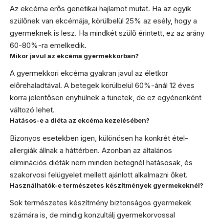
Az ekcéma erős genetikai hajlamot mutat. Ha az egyik
szülőnek van ekcémája, körülbelül 25% az esély, hogy a
gyermeknek is lesz. Ha mindkét szülő érintett, ez az arány
60-80%-ra emelkedik.
Mikor javul az ekcéma gyermekkorban?
A gyermekkori ekcéma gyakran javul az életkor
előrehaladtával. A betegek körülbelül 60%-ánál 12 éves
korra jelentősen enyhülnek a tünetek, de ez egyénenként
változó lehet.
Hatásos-e a diéta az ekcéma kezelésében?
Bizonyos esetekben igen, különösen ha konkrét étel-
allergiák állnak a háttérben. Azonban az általános
eliminációs diéták nem minden betegnél hatásosak, és
szakorvosi felügyelet mellett ajánlott alkalmazni őket.
Használhatók-e természetes készítmények gyermekeknél?
Sok természetes készítmény biztonságos gyermekek
számára is, de mindig konzultálj gyermekorvossal