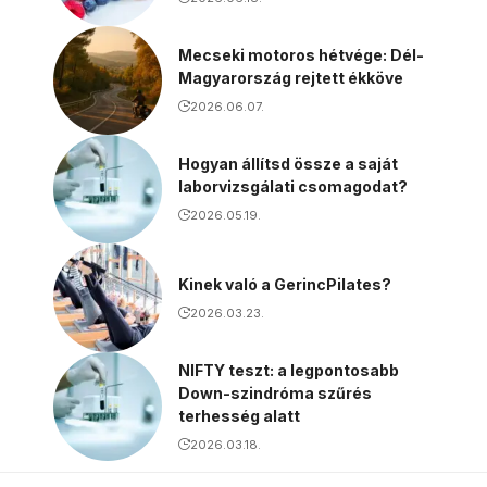
Mecseki motoros hétvége: Dél-
Magyarország rejtett ékköve
2026.06.07.
Hogyan állítsd össze a saját
laborvizsgálati csomagodat?
2026.05.19.
Kinek való a GerincPilates?
2026.03.23.
NIFTY teszt: a legpontosabb
Down-szindróma szűrés
terhesség alatt
2026.03.18.