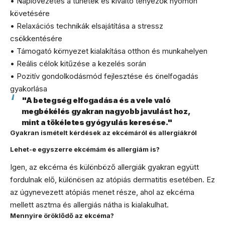
• Naplóvezetés a tünetek és kiváltó tényezők nyomon
követésére
• Relaxációs technikák elsajátítása a stressz
csökkentésére
• Támogató környezet kialakítása otthon és munkahelyen
• Reális célok kitűzése a kezelés során
• Pozitív gondolkodásmód fejlesztése és önelfogadás
gyakorlása
"A betegség elfogadása és a vele való
megbékélés gyakran nagyobb javulást hoz,
mint a tökéletes gyógyulás keresése."
Gyakran ismételt kérdések az ekcémáról és allergiákról
Lehet-e egyszerre ekcémám és allergiám is?
Igen, az ekcéma és különböző allergiák gyakran együtt
fordulnak elő, különösen az atópiás dermatitis esetében. Ez
az úgynevezett atópiás menet része, ahol az ekcéma
mellett asztma és allergiás nátha is kialakulhat.
Mennyire öröklődő az ekcéma?