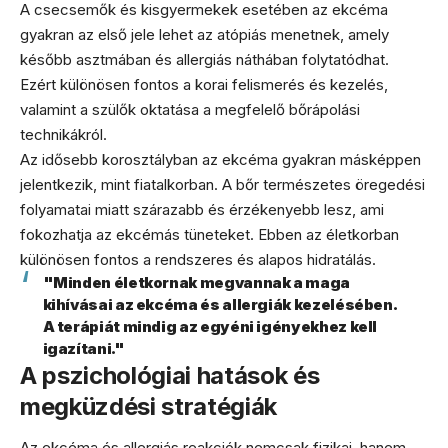
A csecsemők és kisgyermekek esetében az ekcéma
gyakran az első jele lehet az atópiás menetnek, amely
később asztmában és allergiás náthában folytatódhat.
Ezért különösen fontos a korai felismerés és kezelés,
valamint a szülők oktatása a megfelelő bőrápolási
technikákról.
Az idősebb korosztályban az ekcéma gyakran másképpen
jelentkezik, mint fiatalkorban. A bőr természetes öregedési
folyamatai miatt szárazabb és érzékenyebb lesz, ami
fokozhatja az ekcémás tüneteket. Ebben az életkorban
különösen fontos a rendszeres és alapos hidratálás.
"Minden életkornak megvannak a maga
kihívásai az ekcéma és allergiák kezelésében.
A terápiát mindig az egyéni igényekhez kell
igazítani."
A pszichológiai hatások és
megküzdési stratégiák
Az ekcéma és allergiás reakciók nemcsak fizikai, hanem