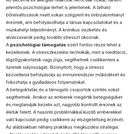
jelentős pszichológiai terhet is jelentenek. A látható
bőrelváltozások miatt sokan szégyent és önbizalomhiányt
éreznek, ami befolyásolhatja a társas kapcsolatokat és a
munkahelyi teljesítményt. A krónikus viszketés és
alvászavarok pedig további stresszt okoznak.
A
pszichológiai támogatás
ezért fontos része lehet a
kezelésnek. A stresszkezelési technikák, mint a meditáció,
légzőgyakorlatok vagy jóga, segíthetnek csökkenteni a
tünetek súlyosságát. Bizonyított, hogy a stressz
közvetlenül befolyásolja az immunrendszer működését és
fokozhatja a gyulladásos folyamatokat.
A betegoktatás és a támogató csoportok szintén sokat
segíthetnek. Amikor az emberek megértik betegségüket
és megtanulják kezelni azt, nagyobb kontrollt éreznek az
életük felett. A hasonló problémákkal küzdő emberekkel
való kapcsolat pedig csökkenti az elszigeteltség érzését.
Az alábbiakban néhány praktikus megküzdési stratégia: