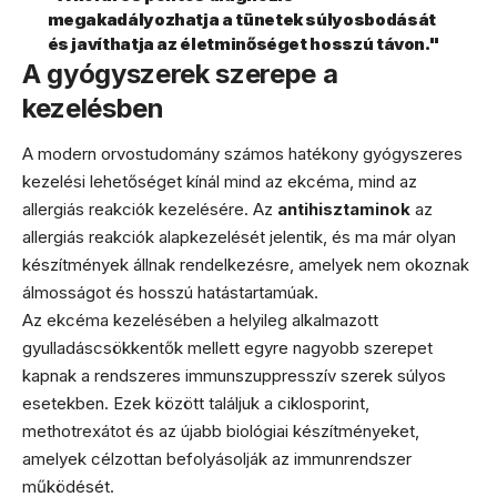
megakadályozhatja a tünetek súlyosbodását
és javíthatja az életminőséget hosszú távon."
A gyógyszerek szerepe a
kezelésben
A modern orvostudomány számos hatékony gyógyszeres
kezelési lehetőséget kínál mind az ekcéma, mind az
allergiás reakciók kezelésére. Az
antihisztaminok
az
allergiás reakciók alapkezelését jelentik, és ma már olyan
készítmények állnak rendelkezésre, amelyek nem okoznak
álmosságot és hosszú hatástartamúak.
Az ekcéma kezelésében a helyileg alkalmazott
gyulladáscsökkentők mellett egyre nagyobb szerepet
kapnak a rendszeres immunszuppresszív szerek súlyos
esetekben. Ezek között találjuk a ciklosporint,
methotrexátot és az újabb biológiai készítményeket,
amelyek célzottan befolyásolják az immunrendszer
működését.