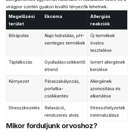
virágpor szintén gyakori kiváltó tényezők lehetnek.
Megelőzési
Ekcéma
Allergiás
terület
reakciók
Bőrápolás
Napi hidratálás, pH-
Új termékek
semleges termékek
óvatos
tesztelése
Táplálkozás
Gyulladáscsökkentő
Ismert allergének
étrend
kerülése
Környezet
Páraszabályozás,
Allergének
portatka-
azonosítása és
csökkentés
elkerülése
Stresszkezelés
Relaxáció,
Stresszhelyzetek
rendszeres alvás
minimalizálása
Mikor forduljunk orvoshoz?