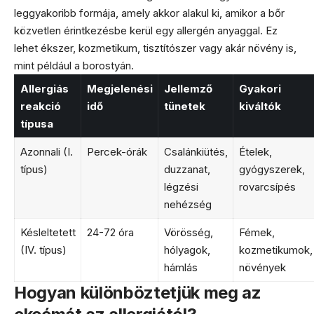
leggyakoribb formája, amely akkor alakul ki, amikor a bőr
közvetlen érintkezésbe kerül egy allergén anyaggal. Ez
lehet ékszer, kozmetikum, tisztítószer vagy akár növény is,
mint például a borostyán.
Allergiás
Megjelenési
Jellemző
Gyakori
reakció
idő
tünetek
kiváltók
típusa
Azonnali (I.
Percek-órák
Csalánkiütés,
Ételek,
típus)
duzzanat,
gyógyszerek,
légzési
rovarcsípés
nehézség
Késleltetett
24-72 óra
Vörösség,
Fémek,
(IV. típus)
hólyagok,
kozmetikumok,
hámlás
növények
Hogyan különböztetjük meg az