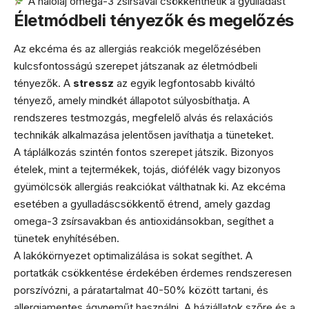
A halolaj omega-3 zsírsavai csökkenthetik a gyulladást
Életmódbeli tényezők és megelőzés
Az ekcéma és az allergiás reakciók megelőzésében
kulcsfontosságú szerepet játszanak az életmódbeli
tényezők. A
stressz
az egyik legfontosabb kiváltó
tényező, amely mindkét állapotot súlyosbíthatja. A
rendszeres testmozgás, megfelelő alvás és relaxációs
technikák alkalmazása jelentősen javíthatja a tüneteket.
A táplálkozás szintén fontos szerepet játszik. Bizonyos
ételek, mint a tejtermékek, tojás, diófélék vagy bizonyos
gyümölcsök allergiás reakciókat válthatnak ki. Az ekcéma
esetében a gyulladáscsökkentő étrend, amely gazdag
omega-3 zsírsavakban és antioxidánsokban, segíthet a
tünetek enyhítésében.
A lakókörnyezet optimalizálása is sokat segíthet. A
portatkák csökkentése érdekében érdemes rendszeresen
porszívózni, a páratartalmat 40-50% között tartani, és
allergiamentes ágyneműt használni. A háziállatok szőre és a