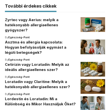
További érdekes cikkek
Zyrtec vagy Aerius: melyik a
hatékonyabb allergiaellenes
gyógyszer?
By
Egészség-Pont
Asztma és allergia kapcsolata:
Hogyan befolyásolják egymást a
légúti betegségek?
By
Egészség-Pont
Cetirizin vagy Loratadin: Melyik az
ideális allergiaellenes szer?
By
Egészség-Pont
Loratadin vagy Claritine: Melyik a
hatékonyabb allergiaellenes szer?
By
Egészség-Pont
Lordestin és Loratadin: Mi a
Különbség és Mikor Használjuk Őket?