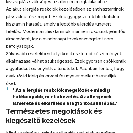
kivizsgálás szükséges az allergén megtalálásához.
Az akut allergiás reakciók kezelésében az antihisztaminok
játsszák a főszerepet. Ezek a gyógyszerek blokkolják a
hisztamin hatását, amely a legtöbb allergiás tünetért
felelős. Modern antihisztaminok már nem okoznak jelentős
álmosságot, így a mindennapi tevékenységeket nem
befolyásolják.
Súlyosabb esetekben helyi kortikoszteroid készítmények
alkalmazása válhat szükségessé. Ezek gyorsan csökkentik
a gyulladást és enyhítik a tüneteket. Azonban fontos, hogy
csak rövid ideig és orvosi felügyelet mellett használjuk
őket.
"Az allergiás reakciók megelőzése mindig
hatékonyabb, mint a kezelés. Az allergének
ismerete és elkerülése a legfontosabb lépés."
Természetes megoldások és
kiegészítő kezelések
Mind az ekcéma, mind az allergiás reakciók esetében