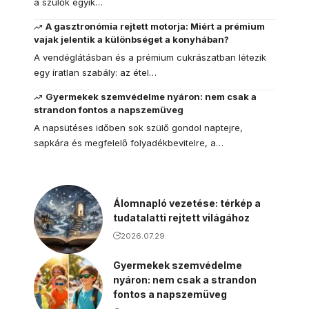
a szülők egyik…
A gasztronómia rejtett motorja: Miért a prémium
vajak jelentik a különbséget a konyhában?
A vendéglátásban és a prémium cukrászatban létezik
egy íratlan szabály: az étel…
Gyermekek szemvédelme nyáron: nem csak a
strandon fontos a napszemüveg
A napsütéses időben sok szülő gondol naptejre,
sapkára és megfelelő folyadékbevitelre, a…
Álomnapló vezetése: térkép a
tudatalatti rejtett világához
2026.07.29.
Gyermekek szemvédelme
nyáron: nem csak a strandon
fontos a napszemüveg