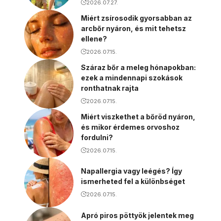
2026.07.27.
Miért zsírosodik gyorsabban az
arcbőr nyáron, és mit tehetsz
ellene?
2026.07.15.
Száraz bőr a meleg hónapokban:
ezek a mindennapi szokások
ronthatnak rajta
2026.07.15.
Miért viszkethet a bőröd nyáron,
és mikor érdemes orvoshoz
fordulni?
2026.07.15.
Napallergia vagy leégés? Így
ismerheted fel a különbséget
2026.07.15.
Apró piros pöttyök jelentek meg