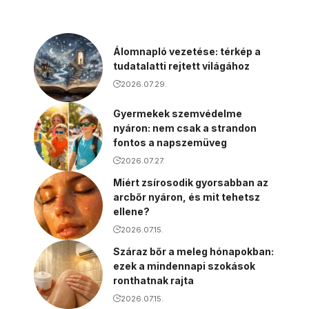
Álomnapló vezetése: térkép a
tudatalatti rejtett világához
2026.07.29.
Gyermekek szemvédelme
nyáron: nem csak a strandon
fontos a napszemüveg
2026.07.27.
Miért zsírosodik gyorsabban az
arcbőr nyáron, és mit tehetsz
ellene?
2026.07.15.
Száraz bőr a meleg hónapokban:
ezek a mindennapi szokások
ronthatnak rajta
2026.07.15.