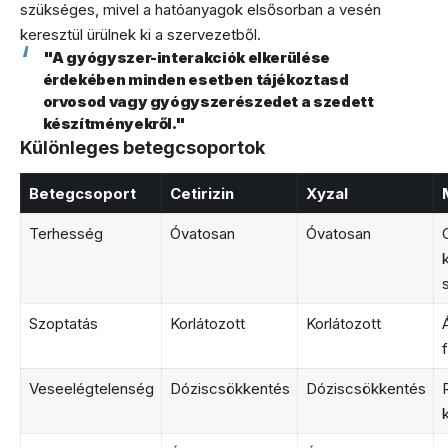
szükséges, mivel a hatóanyagok elsősorban a vesén
keresztül ürülnek ki a szervezetből.
"A gyógyszer-interakciók elkerülése
érdekében minden esetben tájékoztasd
orvosod vagy gyógyszerészedet a szedett
készítményekről."
Különleges betegcsoportok
Betegcsoport
Cetirizin
Xyzal
Terhesség
Óvatosan
Óvatosan
Szoptatás
Korlátozott
Korlátozott
Veseelégtelenség
Dóziscsökkentés
Dóziscsökkentés
k