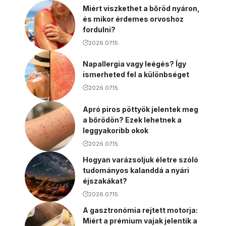
Miért viszkethet a bőröd nyáron,
és mikor érdemes orvoshoz
fordulni?
2026.07.15.
Napallergia vagy leégés? Így
ismerheted fel a különbséget
2026.07.15.
Apró piros pöttyök jelentek meg
a bőrödön? Ezek lehetnek a
leggyakoribb okok
2026.07.15.
Hogyan varázsoljuk életre szóló
tudományos kalanddá a nyári
éjszakákat?
2026.07.15.
A gasztronómia rejtett motorja:
Miért a prémium vajak jelentik a