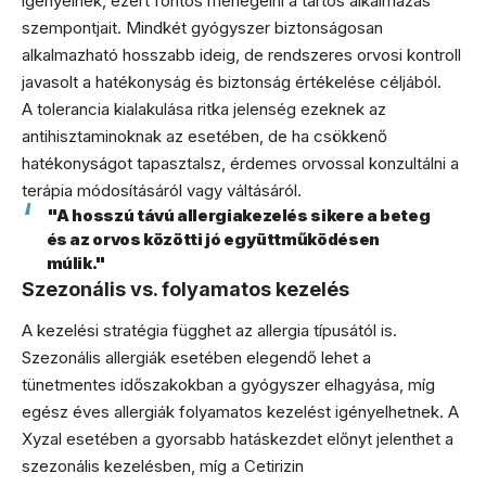
igényelnek, ezért fontos mérlegelni a tartós alkalmazás
szempontjait. Mindkét gyógyszer biztonságosan
alkalmazható hosszabb ideig, de rendszeres orvosi kontroll
javasolt a hatékonyság és biztonság értékelése céljából.
A tolerancia kialakulása ritka jelenség ezeknek az
antihisztaminoknak az esetében, de ha csökkenő
hatékonyságot tapasztalsz, érdemes orvossal konzultálni a
terápia módosításáról vagy váltásáról.
"A hosszú távú allergiakezelés sikere a beteg
és az orvos közötti jó együttműködésen
múlik."
Szezonális vs. folyamatos kezelés
A kezelési stratégia függhet az allergia típusától is.
Szezonális allergiák esetében elegendő lehet a
tünetmentes időszakokban a gyógyszer elhagyása, míg
egész éves allergiák folyamatos kezelést igényelhetnek. A
Xyzal esetében a gyorsabb hatáskezdet előnyt jelenthet a
szezonális kezelésben, míg a Cetirizin