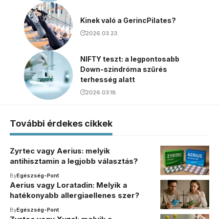
Kinek való a GerincPilates?
2026.03.23.
NIFTY teszt: a legpontosabb
Down-szindróma szűrés
terhesség alatt
2026.03.18.
További érdekes cikkek
Zyrtec vagy Aerius: melyik
antihisztamin a legjobb választás?
By
Egészség-Pont
Aerius vagy Loratadin: Melyik a
hatékonyabb allergiaellenes szer?
By
Egészség-Pont