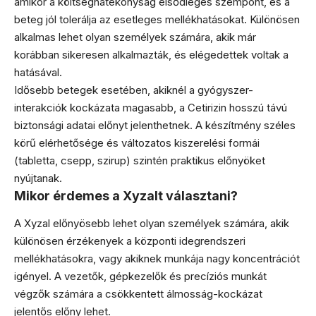
amikor a költséghatékonyság elsődleges szempont, és a
beteg jól tolerálja az esetleges mellékhatásokat. Különösen
alkalmas lehet olyan személyek számára, akik már
korábban sikeresen alkalmazták, és elégedettek voltak a
hatásával.
Idősebb betegek esetében, akiknél a gyógyszer-
interakciók kockázata magasabb, a Cetirizin hosszú távú
biztonsági adatai előnyt jelenthetnek. A készítmény széles
körű elérhetősége és változatos kiszerelési formái
(tabletta, csepp, szirup) szintén praktikus előnyöket
nyújtanak.
Mikor érdemes a Xyzalt választani?
A Xyzal előnyösebb lehet olyan személyek számára, akik
különösen érzékenyek a központi idegrendszeri
mellékhatásokra, vagy akiknek munkája nagy koncentrációt
igényel. A vezetők, gépkezelők és precíziós munkát
végzők számára a csökkentett álmosság-kockázat
jelentős előny lehet.