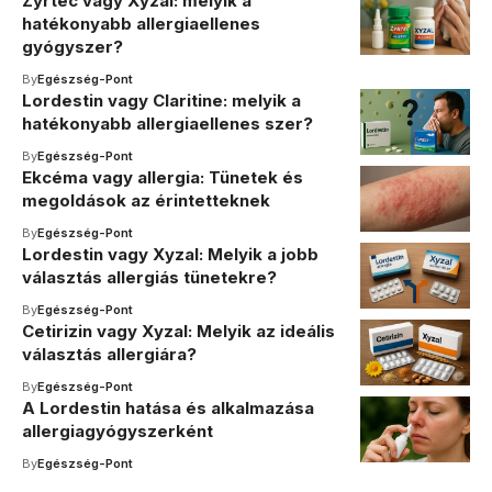
Zyrtec vagy Xyzal: melyik a
hatékonyabb allergiaellenes
gyógyszer?
By
Egészség-Pont
Lordestin vagy Claritine: melyik a
hatékonyabb allergiaellenes szer?
By
Egészség-Pont
Ekcéma vagy allergia: Tünetek és
megoldások az érintetteknek
By
Egészség-Pont
Lordestin vagy Xyzal: Melyik a jobb
választás allergiás tünetekre?
By
Egészség-Pont
Cetirizin vagy Xyzal: Melyik az ideális
választás allergiára?
By
Egészség-Pont
A Lordestin hatása és alkalmazása
allergiagyógyszerként
By
Egészség-Pont