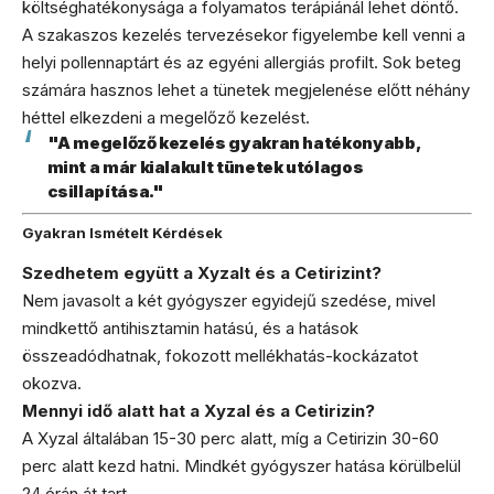
költséghatékonysága a folyamatos terápiánál lehet döntő.
A szakaszos kezelés tervezésekor figyelembe kell venni a
helyi pollennaptárt és az egyéni allergiás profilt. Sok beteg
számára hasznos lehet a tünetek megjelenése előtt néhány
héttel elkezdeni a megelőző kezelést.
"A megelőző kezelés gyakran hatékonyabb,
mint a már kialakult tünetek utólagos
csillapítása."
Gyakran Ismételt Kérdések
Szedhetem együtt a Xyzalt és a Cetirizint?
Nem javasolt a két gyógyszer egyidejű szedése, mivel
mindkettő antihisztamin hatású, és a hatások
összeadódhatnak, fokozott mellékhatás-kockázatot
okozva.
Mennyi idő alatt hat a Xyzal és a Cetirizin?
A Xyzal általában 15-30 perc alatt, míg a Cetirizin 30-60
perc alatt kezd hatni. Mindkét gyógyszer hatása körülbelül
24 órán át tart.