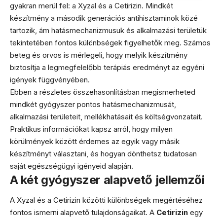
gyakran merül fel: a Xyzal és a Cetirizin. Mindkét
készítmény a második generációs antihisztaminok közé
tartozik, ám hatásmechanizmusuk és alkalmazási területük
tekintetében fontos különbségek figyelhetők meg. Számos
beteg és orvos is mérlegeli, hogy melyik készítmény
biztosítja a legmegfelelőbb terápiás eredményt az egyéni
igények függvényében.
Ebben a részletes összehasonlításban megismerheted
mindkét gyógyszer pontos hatásmechanizmusát,
alkalmazási területeit, mellékhatásait és költségvonzatait.
Praktikus információkat kapsz arról, hogy milyen
körülmények között érdemes az egyik vagy másik
készítményt választani, és hogyan dönthetsz tudatosan
saját egészségügyi igényeid alapján.
A két gyógyszer alapvető jellemzői
A Xyzal és a Cetirizin közötti különbségek megértéséhez
fontos ismerni alapvető tulajdonságaikat. A
Cetirizin
egy