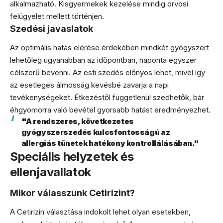
alkalmazható. Kisgyermekek kezelése mindig orvosi
felügyelet mellett történjen.
Szedési javaslatok
Az optimális hatás elérése érdekében mindkét gyógyszert
lehetőleg ugyanabban az időpontban, naponta egyszer
célszerű bevenni. Az esti szedés előnyös lehet, mivel így
az esetleges álmosság kevésbé zavarja a napi
tevékenységeket. Étkezéstől függetlenül szedhetők, bár
éhgyomorra való bevétel gyorsabb hatást eredményezhet.
"A rendszeres, következetes
gyógyszerszedés kulcsfontosságú az
allergiás tünetek hatékony kontrollálásában."
Speciális helyzetek és
ellenjavallatok
Mikor válasszunk Cetirizint?
A Cetirizin választása indokolt lehet olyan esetekben,