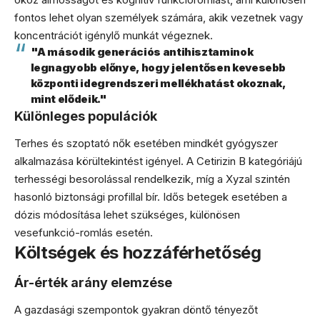
fontos lehet olyan személyek számára, akik vezetnek vagy
koncentrációt igénylő munkát végeznek.
"A második generációs antihisztaminok
legnagyobb előnye, hogy jelentősen kevesebb
központi idegrendszeri mellékhatást okoznak,
mint elődeik."
Különleges populációk
Terhes és szoptató nők esetében mindkét gyógyszer
alkalmazása körültekintést igényel. A Cetirizin B kategóriájú
terhességi besorolással rendelkezik, míg a Xyzal szintén
hasonló biztonsági profillal bír. Idős betegek esetében a
dózis módosítása lehet szükséges, különösen
vesefunkció-romlás esetén.
Költségek és hozzáférhetőség
Ár-érték arány elemzése
A gazdasági szempontok gyakran döntő tényezőt