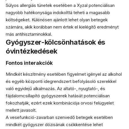
Súlyos allergiás tünetek esetében a Xyzal potenciálisan
nagyobb hatékonysága indokolttá teheti a magasabb
költségeket. Különösen ajánlott lehet olyan betegek
számára, akik korábban nem értek el kielégítő eredményt
más antihisztaminokkal.
Gyógyszer-kölcsönhatások és
óvintézkedések
Fontos interakciók
Mindkét készítmény esetében figyelmet igényel az alkohol
és egyéb központi idegrendszert befolyásoló szerekkel
való egyidejű alkalmazás. Az altató-, nyugtató-, és
fájdalomcsillapító gyógyszerek hatását potenciálisan
fokozhatják, ezért ezek kombinációja orvosi felügyelet
mellett javasolt.
A vesefunkció-zavarban szenvedő betegek esetében
mindkét gyógyszer dózisának csökkentése lehet