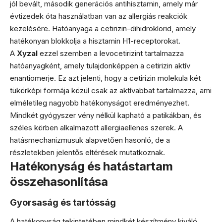
jól bevált, második generációs antihisztamin, amely már
évtizedek óta használatban van az allergiás reakciók
kezelésére. Hatóanyaga a cetirizin-dihidroklorid, amely
hatékonyan blokkolja a hisztamin H1-receptorokat.
A
Xyzal
ezzel szemben a levocetirizint tartalmazza
hatóanyagként, amely tulajdonképpen a cetirizin aktív
enantiomerje. Ez azt jelenti, hogy a cetirizin molekula két
tükörképi formája közül csak az aktívabbat tartalmazza, ami
elméletileg nagyobb hatékonyságot eredményezhet.
Mindkét gyógyszer vény nélkül kapható a patikákban, és
széles körben alkalmazott allergiaellenes szerek. A
hatásmechanizmusuk alapvetően hasonló, de a
részletekben jelentős eltérések mutatkoznak.
Hatékonyság és hatástartam
összehasonlítása
Gyorsaság és tartósság
A hatékonyság tekintetében mindkét készítmény kiváló