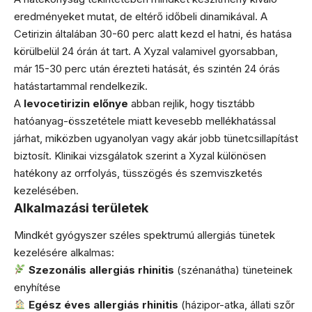
eredményeket mutat, de eltérő időbeli dinamikával. A
Cetirizin általában 30-60 perc alatt kezd el hatni, és hatása
körülbelül 24 órán át tart. A Xyzal valamivel gyorsabban,
már 15-30 perc után érezteti hatását, és szintén 24 órás
hatástartammal rendelkezik.
A
levocetirizin előnye
abban rejlik, hogy tisztább
hatóanyag-összetétele miatt kevesebb mellékhatással
járhat, miközben ugyanolyan vagy akár jobb tünetcsillapítást
biztosít. Klinikai vizsgálatok szerint a Xyzal különösen
hatékony az orrfolyás, tüsszögés és szemviszketés
kezelésében.
Alkalmazási területek
Mindkét gyógyszer széles spektrumú allergiás tünetek
kezelésére alkalmas:
Szezonális allergiás rhinitis
(szénanátha) tüneteinek
enyhítése
Egész éves allergiás rhinitis
(házipor-atka, állati szőr