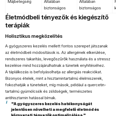
Májbetegség
Általában
Általában
biztonságos
biztonságos
Életmódbeli tényezők és kiegészítő
terápiák
Holisztikus megközelítés
A gyógyszeres kezelés mellett fontos szerepet játszanak
az életmódbeli módosítások is. Az allergének elkerülése,
rendszeres takarítás, levegőszűrők használata és a stressz
kezelése mind hozzájárulhatnak a tünetek enyhítéséhez.
A táplálkozás is befolyásolhatja az allergiás reakciókat.
Bizonyos ételek, mint a hisztamintartalmú élelmiszerek,
fokozhatják a tüneteket, míg mások, például a quercetin-
tartalmú gyümölcsök és zöldségek, természetes
antihisztamin hatással bírnak.
"A gyógyszeres kezelés hatékonyságát
jelentősen növelheti a megfelelő életmód és
környezeti tényezők optimalizálása."