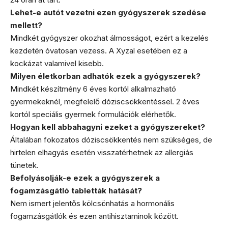
Lehet-e autót vezetni ezen gyógyszerek szedése
mellett?
Mindkét gyógyszer okozhat álmosságot, ezért a kezelés
kezdetén óvatosan vezess. A Xyzal esetében ez a
kockázat valamivel kisebb.
Milyen életkorban adhatók ezek a gyógyszerek?
Mindkét készítmény 6 éves kortól alkalmazható
gyermekeknél, megfelelő dóziscsökkentéssel. 2 éves
kortól speciális gyermek formulációk elérhetők.
Hogyan kell abbahagyni ezeket a gyógyszereket?
Általában fokozatos dóziscsökkentés nem szükséges, de
hirtelen elhagyás esetén visszatérhetnek az allergiás
tünetek.
Befolyásolják-e ezek a gyógyszerek a
fogamzásgátló tabletták hatását?
Nem ismert jelentős kölcsönhatás a hormonális
fogamzásgátlók és ezen antihisztaminok között.