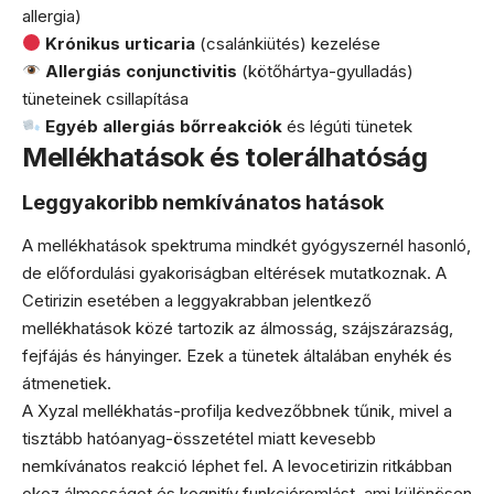
allergia)
Krónikus urticaria
(csalánkiütés) kezelése
Allergiás conjunctivitis
(kötőhártya-gyulladás)
tüneteinek csillapítása
Egyéb allergiás bőrreakciók
és légúti tünetek
Mellékhatások és tolerálhatóság
Leggyakoribb nemkívánatos hatások
A mellékhatások spektruma mindkét gyógyszernél hasonló,
de előfordulási gyakoriságban eltérések mutatkoznak. A
Cetirizin esetében a leggyakrabban jelentkező
mellékhatások közé tartozik az álmosság, szájszárazság,
fejfájás és hányinger. Ezek a tünetek általában enyhék és
átmenetiek.
A Xyzal mellékhatás-profilja kedvezőbbnek tűnik, mivel a
tisztább hatóanyag-összetétel miatt kevesebb
nemkívánatos reakció léphet fel. A levocetirizin ritkábban
okoz álmosságot és kognitív funkcióromlást, ami különösen