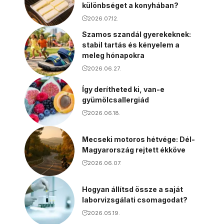
különbséget a konyhában?
2026.07.12.
Szamos szandál gyerekeknek:
stabil tartás és kényelem a
meleg hónapokra
2026.06.27.
Így derítheted ki, van-e
gyümölcsallergiád
2026.06.18.
Mecseki motoros hétvége: Dél-
Magyarország rejtett ékköve
2026.06.07.
Hogyan állítsd össze a saját
laborvizsgálati csomagodat?
2026.05.19.