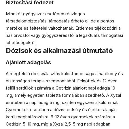
Biztosítási fedezet
Mindkét gyógyszer esetében részleges
társadalombiztosítási támogatás érhető el, de a pontos
mértéke és feltételei változhatnak. Érdemes tájékozódni a
háziorvostól vagy gyógyszerésztől a legaktuális támogatási
lehetőségekről.
Dózisok és alkalmazási útmutató
Ajánlott adagolás
A megfelelő dózisválasztás kulcsfontosságú a hatékony és
biztonságos terápia szempontjából. Felnőttek és 12 éven
felüli serdülők számára a Cetirizin ajánlott napi adagja 10
mg, amely egyetlen tabletta formájában szedhető. A Xyzal
esetében a napi adag 5 mg, szintén egyszeri alkalommal.
Gyermekek esetében a dózis testsúly és életkor alapján
kerül meghatározásra. 6-12 éves gyermekek számára a
Cetirizin 5-10 mg, míg a Xyzal 2,5-5 mg napi adagban