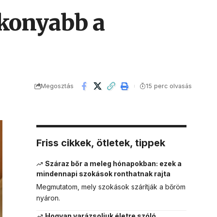
ékonyabb a
Megosztás
15 perc olvasás
Friss cikkek, ötletek, tippek
Száraz bőr a meleg hónapokban: ezek a
mindennapi szokások ronthatnak rajta
Megmutatom, mely szokások szárítják a bőröm
nyáron.
Hogyan varázsoljuk életre szóló