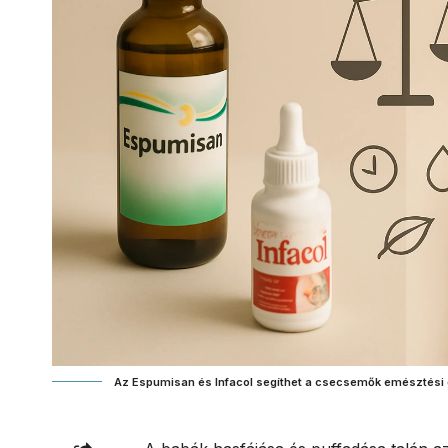
Az Espumisan és Infacol segíthet a csecsemők emésztési 