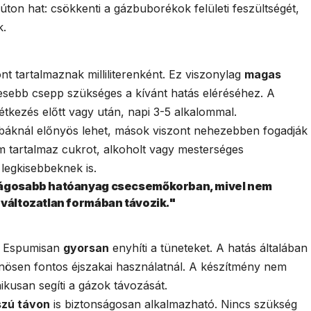
i úton hat: csökkenti a gázbuborékok felületi feszültségét,
k.
 tartalmaznak milliliterenként. Ez viszonylag
magas
evesebb csepp szükséges a kívánt hatás eléréséhez. A
étkezés előtt vagy után, napi 3-5 alkalommal.
abáknál előnyös lehet, mások viszont nehezebben fogadják
m tartalmaz cukrot, alkoholt vagy mesterséges
 legkisebbeknek is.
nságosabb hatóanyag csecsemőkorban, mivel nem
 változatlan formában távozik."
z Espumisan
gyorsan
enyhíti a tüneteket. A hatás általában
önösen fontos éjszakai használatnál. A készítmény nem
kusan segíti a gázok távozását.
zú távon
is biztonságosan alkalmazható. Nincs szükség