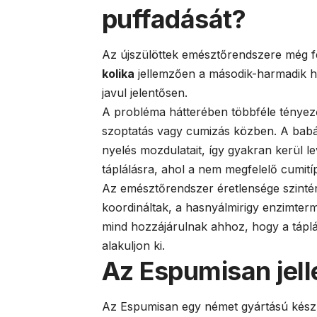
puffadását?
Az újszülöttek emésztőrendszere még fe
kolika
jellemzően a második-harmadik hé
javul jelentősen.
A probléma hátterében többféle tényező
szoptatás vagy cumizás közben. A babák
nyelés mozdulatait, így gyakran kerül 
táplálásra, ahol a nem megfelelő cumití
Az emésztőrendszer éretlensége szinté
koordináltak, a hasnyálmirigy enzimterme
mind hozzájárulnak ahhoz, hogy a tápl
alakuljon ki.
Az Espumisan jell
Az Espumisan egy német gyártású készít