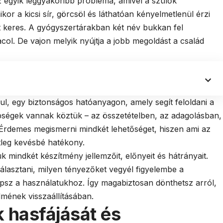
z egyik leggyakoribb probléma, amivel a szülők
r a kicsi sír, görcsöl és láthatóan kényelmetlenül érzi
 keres. A gyógyszertárakban két név bukkan fel
ol. De vajon melyik nyújtja a jobb megoldást a család
ul, egy biztonságos hatóanyagon, amely segít feloldani a
bségek vannak köztük – az összetételben, az adagolásban,
 Érdemes megismerni mindkét lehetőséget, hiszen ami az
tleg kevésbé hatékony.
 mindkét készítmény jellemzőit, előnyeit és hátrányait.
lasztani, milyen tényezőket vegyél figyelembe a
apsz a használatukhoz. Így magabiztosan dönthetsz arról,
lmének visszaállításában.
 hasfájását és