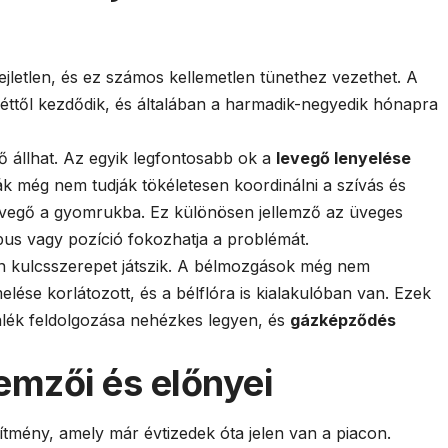
jletlen, és ez számos kellemetlen tünethez vezethet. A
ttől kezdődik, és általában a harmadik-negyedik hónapra
 állhat. Az egyik legfontosabb ok a
levegő lenyelése
 még nem tudják tökéletesen koordinálni a szívás és
levegő a gyomrukba. Ez különösen jellemző az üveges
pus vagy pozíció fokozhatja a problémát.
n kulcsszerepet játszik. A bélmozgások még nem
lése korlátozott, és a bélflóra is kialakulóban van. Ezek
álék feldolgozása nehézkes legyen, és
gázképződés
emzői és előnyei
mény, amely már évtizedek óta jelen van a piacon.