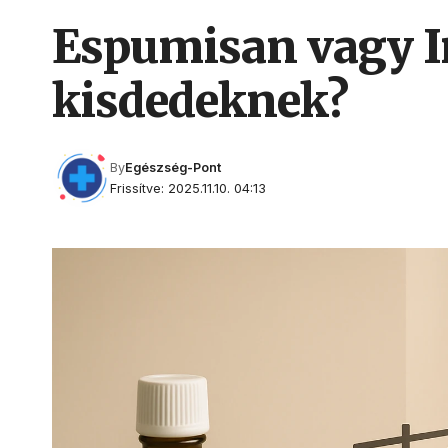
Espumisan vagy In
kisdedeknek?
By
Egészség-Pont
Frissítve: 2025.11.10. 04:13