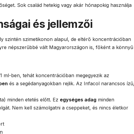
őséget. Sok család hetekig vagy akár hónapokig használja
nságai és jellemzői
ly szintén szimetikonon alapul, de eltérő koncentrációban
gyre népszerűbbé vált Magyarországon is, főként a könnyű
 1 ml-ben, tehát koncentrációban megegyezik az
sben
és a segédanyagokban rejlik. Az Infacol narancsos ízű
ta) minden etetés előtt. Ez
egységes adag
minden
lgát. Nem kell számolgatni a cseppeket, és nincs életkor
rt
an