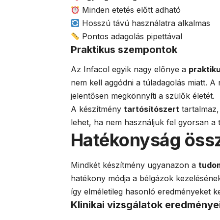
Minden etetés előtt adható
Hosszú távú használatra alkalmas
Pontos adagolás pipettával
Praktikus szempontok
Az Infacol egyik nagy előnye a
praktik
nem kell aggódni a túladagolás miatt. A
jelentősen megkönnyíti a szülők életét.
A készítmény
tartósítószert
tartalmaz,
lehet, ha nem használjuk fel gyorsan a 
Hatékonyság össz
Mindkét készítmény ugyanazon a
tudo
hatékony módja a bélgázok kezeléséne
így elméletileg hasonló eredményeket k
Klinikai vizsgálatok eredménye