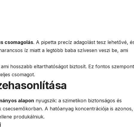
us csomagolás
. A pipetta precíz adagolást tesz lehetővé, é
 narancsos íz miatt a legtöbb baba szívesen veszi be, ami
 ami hosszabb eltarthatóságot biztosít. Ez fontos szempont
teljes csomagot.
ehasonlítása
mányos alapon
nyugszik: a szimetikon biztonságos és
k csecsemőkorban. A hatóanyag koncentrációja is azonos,
ellene produkálniuk.
i