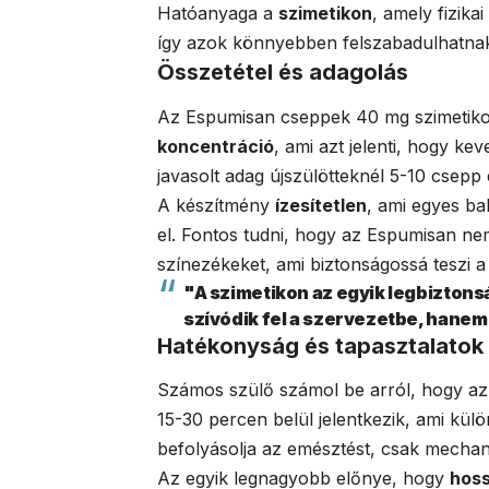
Hatóanyaga a
szimetikon
, amely fizika
így azok könnyebben felszabadulhatna
Összetétel és adagolás
Az Espumisan cseppek 40 mg szimetikont
koncentráció
, ami azt jelenti, hogy k
javasolt adag újszülötteknél 5-10 csepp 
A készítmény
ízesítetlen
, ami egyes b
el. Fontos tudni, hogy az Espumisan ne
színezékeket, ami biztonságossá teszi a
"A szimetikon az egyik legbizto
szívódik fel a szervezetbe, hanem
Hatékonyság és tapasztalatok
Számos szülő számol be arról, hogy a
15-30 percen belül jelentkezik, ami kül
befolyásolja az emésztést, csak mechani
Az egyik legnagyobb előnye, hogy
hoss