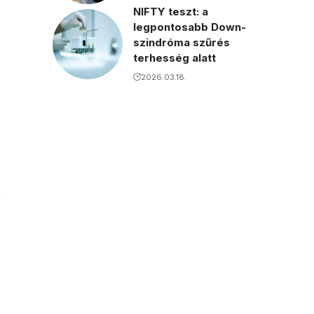
NIFTY teszt: a
legpontosabb Down-
szindróma szűrés
terhesség alatt
2026.03.18.
,