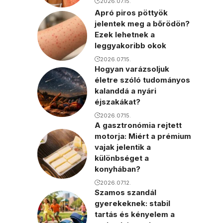
2026.07.15.
Apró piros pöttyök
jelentek meg a bőrödön?
Ezek lehetnek a
leggyakoribb okok
2026.07.15.
Hogyan varázsoljuk
életre szóló tudományos
kalanddá a nyári
éjszakákat?
2026.07.15.
A gasztronómia rejtett
motorja: Miért a prémium
vajak jelentik a
különbséget a
konyhában?
2026.07.12.
Szamos szandál
gyerekeknek: stabil
tartás és kényelem a