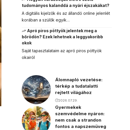
tudományos kalanddá a nyári éjszakákat?
A digitális kijelzők és az állandó online jelenlét
korában a szülők egyik…
Apró piros pöttyök jelentek meg a
bőrödön? Ezek lehetnek a leggyakoribb
okok
Saját tapasztalataim az apró piros pöttyök
okairól
Álomnapló vezetése:
térkép a tudatalatti
rejtett világához
2026.07.29.
Gyermekek
szemvédelme nyáron:
nem csak a strandon
fontos a napszemüveg