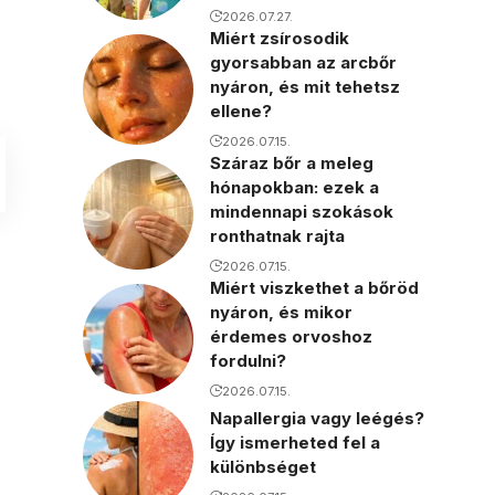
2026.07.27.
Miért zsírosodik
gyorsabban az arcbőr
nyáron, és mit tehetsz
ellene?
2026.07.15.
Száraz bőr a meleg
hónapokban: ezek a
mindennapi szokások
ronthatnak rajta
2026.07.15.
Miért viszkethet a bőröd
nyáron, és mikor
érdemes orvoshoz
fordulni?
2026.07.15.
Napallergia vagy leégés?
Így ismerheted fel a
különbséget