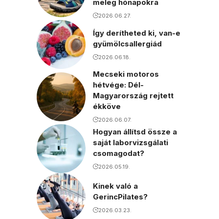
meleg hónapokra
2026.06.27.
Így derítheted ki, van-e
gyümölcsallergiád
2026.06.18.
Mecseki motoros
hétvége: Dél-
Magyarország rejtett
ékköve
2026.06.07.
Hogyan állítsd össze a
saját laborvizsgálati
csomagodat?
2026.05.19.
Kinek való a
GerincPilates?
2026.03.23.