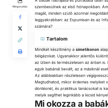
A babák hasfájása és puffadása talán a
szembesülnek az első hónapokban. Amiko
Megosztás
magát, minden szülő azonnal megoldást
leggyakrabban: az Espumisan és az Infac
számára?
Tartalom
Mindkét készítmény a
simetikonon
alap
bélgázokat. Ugyanakkor jelentős külön
az ízben és természetesen az árban is.
egyik babánál bevált, az a másiknál ese
Az alábbiakban részletesen végigvesszük
Megtudhatod, mikor érdemes melyiket vá
döntésnél, és praktikus tanácsokat is k
melyik segíthet leginkább a kicsid kénye
Mi okozza a babák