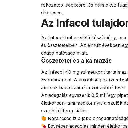
fokozatos leépítésre, és nem okoz függ
sikeresen.
Az Infacol tulajdo
Az Infacol brit eredetű készítmény, ame
és összetételben. Az elmúlt években e
adagolhatósága miatt.
Összetétel és alkalmazás
Az Infacol 40 mg szimetikont tartalmaz
Espumisannal. A különbség az
ízesíté
ami sok baba számára vonzóbbá teszi.
Az adagolás egyszerű: 0,5 ml (egy pipet
életkorban, ami megkönnyíti a szülők do
szerinti differenciálás.
Narancsos íz a jobb elfogadhatóságé
Egységes adagolás minden életkorb