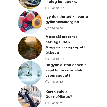
meleg hónapokra
2026.06.27.
Így derítheted ki, van-e
gyümölcsallergiád
2026.06.18.
Mecseki motoros
hétvége: Dél-
Magyarország rejtett
ékköve
2026.06.07.
Hogyan állítsd össze a
saját laborvizsgálati
s
csomagodat?
2026.05.19.
Kinek való a
GerincPilates?
2026.03.23.