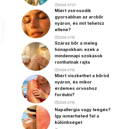
2026.07.27.
Miért zsírosodik
gyorsabban az arcbőr
nyáron, és mit tehetsz
ellene?
2026.07.15.
Száraz bőr a meleg
hónapokban: ezek a
mindennapi szokások
ronthatnak rajta
2026.07.15.
Miért viszkethet a bőröd
nyáron, és mikor
érdemes orvoshoz
fordulni?
2026.07.15.
Napallergia vagy leégés?
Így ismerheted fel a
különbséget