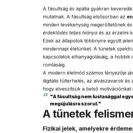
A fásultság és apátia gyakran keveredi
mutatnak. A fásultság elsősorban az
en
minden tevékenység megerőltetőnek és 
érdeklődés teljes hiánya
és az érzelmi 
Ezek az állapotok többnyire együtt jel
mindennapi életünket. A tünetek spektru
kapcsolatok elhanyagolásáig, a hobbik i
romlásáig.
A modern életmód számos tényezője járu
digitális túlterhelés, az alvászavarok 
hogy elveszítsük a belső motivációnkat és
"A fásultság nem lustasággal egyen
megújulásra szorul."
A tünetek felism
Fizikai jelek, amelyekre érdemes