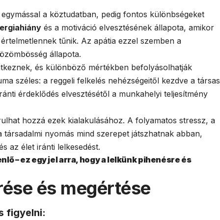
k egymással a köztudatban, pedig fontos különbségeket
ergiahiány
és a motiváció elvesztésének állapota, amikor
értelmetlennek tűnik. Az apátia ezzel szemben a
közömbösség állapota.
entkeznek, és különböző mértékben befolyásolhatják
ma széles: a reggeli felkelés nehézségeitől kezdve a társas
ránti érdeklődés elvesztésétől a munkahelyi teljesítmény
lhat hozzá ezek kialakulásához. A folyamatos stressz, a
és a társadalmi nyomás mind szerepet játszhatnak abban,
 az élet iránti lelkesedést.
lő – ez egy jel arra, hogy a lelkünk pihenésre és
erése és megértése
 figyelni: