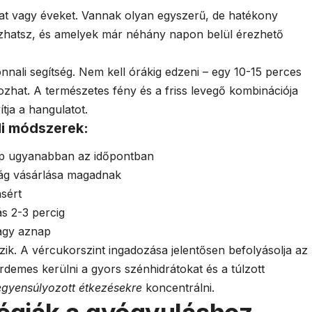
at vagy éveket. Vannak olyan egyszerű, de hatékony
zhatsz, és amelyek már néhány napon belül érezhető
nali segítség. Nem kell órákig edzeni – egy 10-15 perces
hozhat. A természetes fény és a friss levegő kombinációja
tja a hangulatot.
li módszerek:
p ugyanabban az időpontban
ág vásárlása magadnak
sért
s 2-3 percig
vagy aznap
szik. A vércukorszint ingadozása jelentősen befolyásolja az
rdemes kerülni a gyors szénhidrátokat és a túlzott
egyensúlyozott étkezésekre
koncentrálni.