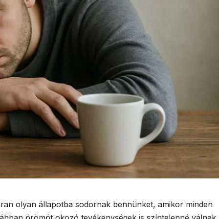
akran olyan állapotba sodornak bennünket, amikor minden
orábban örömöt okozó tevékenységek is színtelenné válnak.