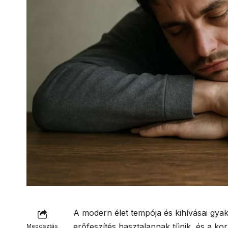
A modern élet tempója és kihívásai gy
erőfeszítés hasztalannak tűnik, és a k
Megosztás