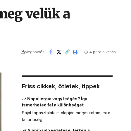
meg velük a
Megosztás
14 perc olvasás
Friss cikkek, ötletek, tippek
Napallergia vagy leégés? Így
ismerheted fel a különbséget
Saját tapasztalataim alapján megmutatom, mi a
különbség.
Álomnapló vezetése: térkép a