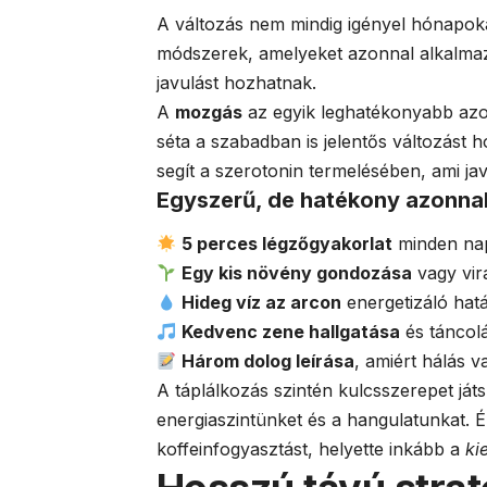
A változás nem mindig igényel hónapok
módszerek, amelyeket azonnal alkalma
javulást hozhatnak.
A
mozgás
az egyik leghatékonyabb azon
séta a szabadban is jelentős változást 
segít a szerotonin termelésében, ami javí
Egyszerű, de hatékony azonna
5 perces légzőgyakorlat
minden na
Egy kis növény gondozása
vagy vir
Hideg víz az arcon
energetizáló hatá
Kedvenc zene hallgatása
és táncolá
Három dolog leírása
, amiért hálás 
A táplálkozás szintén kulcsszerepet ját
energiaszintünket és a hangulatunkat. É
koffeinfogyasztást, helyette inkább a
ki