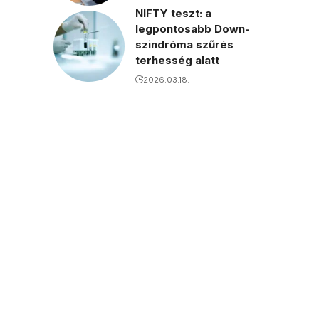
NIFTY teszt: a
legpontosabb Down-
szindróma szűrés
terhesség alatt
2026.03.18.