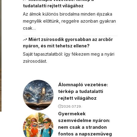
tudatalatti rejtett világához
Az álmok különös birodalma minden éjszaka
megnyílik előttünk, reggelre azonban gyakran
csak…
Miért zsírosodik gyorsabban az arcbőr
nyáron, és mit tehetsz ellene?
Saját tapasztalatból: így fékezem meg a nyári
zsírosodást.
Álomnapló vezetése:
térkép a tudatalatti
rejtett világához
2026.07.29.
Gyermekek
szemvédelme nyáron:
nem csak a strandon
fontos a napszemüveg