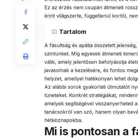
Ez az érzés nem csupán átmeneti rossz 
érint világszerte, függetlenül kortól, ne
Tartalom
A fásultság és apátia összetett jelenség,
szintünket. Míg egyesek átmeneti kimerü
válik, amely jelentősen befolyásolja é
javasolnak a kezelésére, és fontos me
helyzet, amellyel hatékonyan lehet dolg
Az alábbi sorok gyakorlati útmutatót n
tüneteket. Konkrét stratégiákat, mindenn
amelyek segítségével visszanyerheted a
tanácsokról van szó, hanem olyan bevá
hétköznapokba.
Mi is pontosan a f