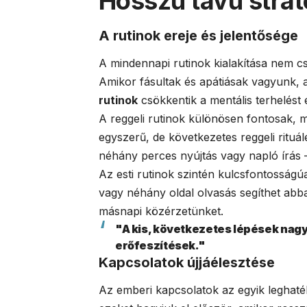
Hosszú távú stra
A rutinok ereje és jelentősége
A mindennapi rutinok kialakítása nem c
Amikor fásultak és apátiásak vagyunk, a
rutinok
csökkentik a mentális terhelést 
A reggeli rutinok különösen fontosak, 
egyszerű, de következetes reggeli rituá
néhány perces nyújtás vagy napló írás –
Az esti rutinok szintén kulcsfontosságú
vagy néhány oldal olvasás segíthet abb
másnapi közérzetünket.
"A kis, következetes lépések nagy
erőfeszítések."
Kapcsolatok újjáélesztése
Az emberi kapcsolatok az egyik leghat