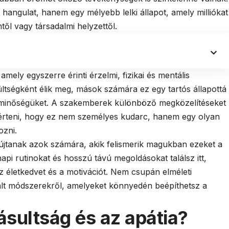
hangulat, hanem egy mélyebb lelki állapot, amely milliókat
mtől vagy társadalmi helyzettől.
 amely egyszerre érinti érzelmi, fizikai és mentális
ltségként élik meg, mások számára ez egy tartós állapottá
letminőségüket. A szakemberek különböző megközelítéseket
gérteni, hogy ez nem személyes kudarc, hanem egy olyan
ozni.
yújtanak azok számára, akik felismerik magukban ezeket a
api rutinokat és hosszú távú megoldásokat találsz itt,
z életkedvet és a motivációt. Nem csupán elméleti
lt módszerekről, amelyeket könnyedén beépíthetsz a
ásultság és az apátia?