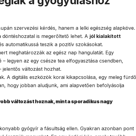
tégiák a gyógyuláshoz
supán szervezési kérdés, hanem a lelki egészség alapköve.
 döntéshozatal is megerőltető lehet. A
jól kialakított
és automatikussá teszik a pozitív szokásokat.
mert meghatározzák az egész nap hangulatát. Egy
lé – legyen az egy csésze tea elfogyasztása csendben,
 jelentős változást hozhat.
ak. A digitális eszközök korai kikapcsolása, egy meleg fürd
an, hogy jobban aludjunk, ami alapvetően befolyásolja
obb változást hoznak, mint a sporadikus nagy
ékonyabb gyógyír a fásultság ellen. Gyakran azonban pont