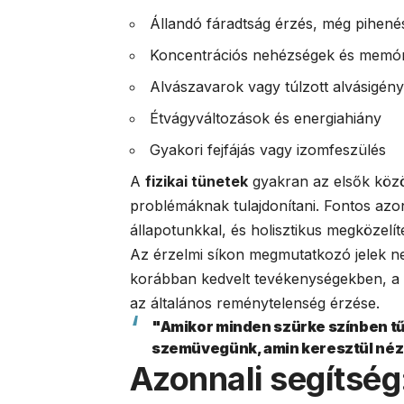
Állandó fáradtság érzés, még pihenés
Koncentrációs nehézségek és memó
Alvászavarok vagy túlzott alvásigény
Étvágyváltozások és energiahiány
Gyakori fejfájás vagy izomfeszülés
A
fizikai tünetek
gyakran az elsők közö
problémáknak tulajdonítani. Fontos azo
állapotunkkal, és holisztikus megközelít
Az érzelmi síkon megmutatkozó jelek ne
korábban kedvelt tevékenységekben, a tá
az általános reménytelenség érzése.
"Amikor minden szürke színben tűni
szemüvegünk, amin keresztül néz
Azonnali segítség