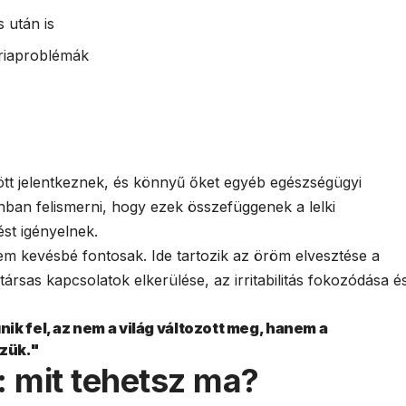
 után is
riaproblémák
tt jelentkeznek, és könnyű őket egyéb egészségügyi
nban felismerni, hogy ezek összefüggenek a lelki
ést igényelnek.
m kevésbé fontosak. Ide tartozik az öröm elvesztése a
rsas kapcsolatok elkerülése, az irritabilitás fokozódása é
k fel, az nem a világ változott meg, hanem a
zük."
: mit tehetsz ma?