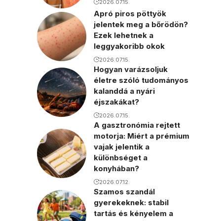
2026.07.15.
Apró piros pöttyök
jelentek meg a bőrödön?
Ezek lehetnek a
leggyakoribb okok
2026.07.15.
Hogyan varázsoljuk
életre szóló tudományos
kalanddá a nyári
éjszakákat?
2026.07.15.
A gasztronómia rejtett
motorja: Miért a prémium
vajak jelentik a
különbséget a
konyhában?
2026.07.12.
Szamos szandál
gyerekeknek: stabil
tartás és kényelem a