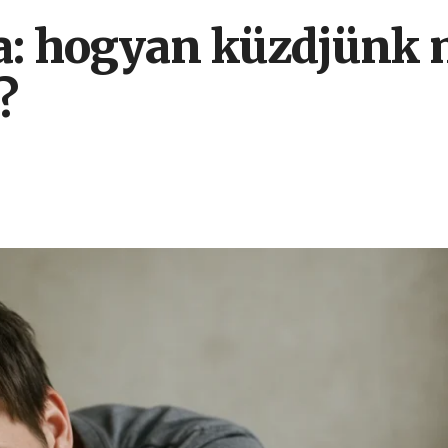
ia: hogyan küzdjünk 
?