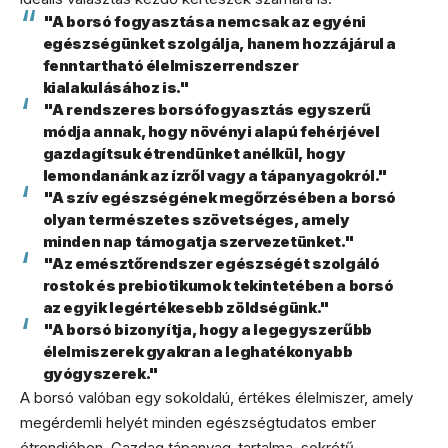
"A borsó fogyasztása nemcsak az egyéni
egészségünket szolgálja, hanem hozzájárul a
fenntartható élelmiszerrendszer
kialakulásához is."
"A rendszeres borsófogyasztás egyszerű
módja annak, hogy növényi alapú fehérjével
gazdagítsuk étrendünket anélkül, hogy
lemondanánk az ízről vagy a tápanyagokról."
"A szív egészségének megőrzésében a borsó
olyan természetes szövetséges, amely
minden nap támogatja szervezetünket."
"Az emésztőrendszer egészségét szolgáló
rostok és prebiotikumok tekintetében a borsó
az egyik legértékesebb zöldségünk."
"A borsó bizonyítja, hogy a legegyszerűbb
élelmiszerek gyakran a leghatékonyabb
gyógyszerek."
A borsó valóban egy sokoldalú, értékes élelmiszer, amely
megérdemli helyét minden egészségtudatos ember
étrendjében. Gazdag tápanyag-tartalma, sokrétű