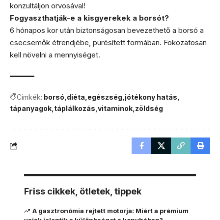
konzultáljon orvosával!
Fogyaszthatják-e a kisgyerekek a borsót?
6 hónapos kor után biztonságosan bevezethető a borsó a
csecsemők étrendjébe, pürésített formában. Fokozatosan
kell növelni a mennyiséget.
Címkék:
borsó
diéta
egészség
jótékony hatás
tápanyagok
táplálkozás
vitaminok
zöldség
Friss cikkek, ötletek, tippek
A gasztronómia rejtett motorja: Miért a prémium
vajak jelentik a különbséget a konyhában?