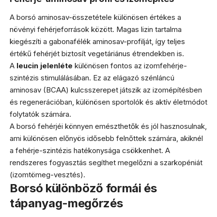
A borsó aminosav-összetétele különösen értékes a
növényi fehérjeforrások között. Magas lizin tartalma
kiegészíti a gabonafélék aminosav-profilját, így teljes
értékű fehérjét biztosít vegetáriánus étrendekben is.
A
leucin jelenléte
különösen fontos az izomfehérje-
szintézis stimulálásában. Ez az elágazó szénláncú
aminosav (BCAA) kulcsszerepet játszik az izomépítésben
és regenerációban, különösen sportolók és aktív életmódot
folytatók számára.
A borsó fehérjéi könnyen emészthetők és jól hasznosulnak,
ami különösen előnyös idősebb felnőttek számára, akiknél
a fehérje-szintézis hatékonysága csökkenhet. A
rendszeres fogyasztás segíthet megelőzni a szarkopéniát
(izomtömeg-vesztés).
Borsó különböző formái és
tápanyag-megőrzés