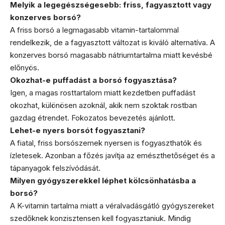
Melyik a legegészségesebb: friss, fagyasztott vagy
konzerves borsó?
A friss borsó a legmagasabb vitamin-tartalommal
rendelkezik, de a fagyasztott változat is kiváló alternatíva. A
konzerves borsó magasabb nátriumtartalma miatt kevésbé
előnyös.
Okozhat-e puffadást a borsó fogyasztása?
Igen, a magas rosttartalom miatt kezdetben puffadást
okozhat, különösen azoknál, akik nem szoktak rostban
gazdag étrendet. Fokozatos bevezetés ajánlott.
Lehet-e nyers borsót fogyasztani?
A fiatal, friss borsószemek nyersen is fogyaszthatók és
ízletesek. Azonban a főzés javítja az emészthetőséget és a
tápanyagok felszívódását.
Milyen gyógyszerekkel léphet kölcsönhatásba a
borsó?
A K-vitamin tartalma miatt a véralvadásgátló gyógyszereket
szedőknek konzisztensen kell fogyasztaniuk. Mindig