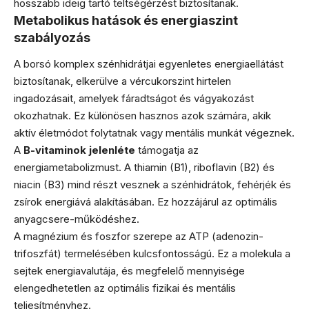
hosszabb ideig tartó teltségérzést biztosítanak.
Metabolikus hatások és energiaszint
szabályozás
A borsó komplex szénhidrátjai egyenletes energiaellátást
biztosítanak, elkerülve a vércukorszint hirtelen
ingadozásait, amelyek fáradtságot és vágyakozást
okozhatnak. Ez különösen hasznos azok számára, akik
aktív életmódot folytatnak vagy mentális munkát végeznek.
A
B-vitaminok jelenléte
támogatja az
energiametabolizmust. A thiamin (B1), riboflavin (B2) és
niacin (B3) mind részt vesznek a szénhidrátok, fehérjék és
zsírok energiává alakításában. Ez hozzájárul az optimális
anyagcsere-működéshez.
A magnézium és foszfor szerepe az ATP (adenozin-
trifoszfát) termelésében kulcsfontosságú. Ez a molekula a
sejtek energiavalutája, és megfelelő mennyisége
elengedhetetlen az optimális fizikai és mentális
teljesítményhez.