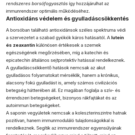
rendszeres borsófogyasztás
így hozzájárulhat az
immunrendszer optimális működéséhez.
Antioxidáns védelem és gyulladáscsökkentés
A borsóban található antioxidánsok széles spektruma védi
a szervezetet a szabad gyökök káros hatásaitól. A
lutein
és zeaxantin
különösen értékesek a szemek
egészségének megőrzésében, míg a katechin és
epicatechin általános sejtprotektív hatással rendelkeznek.
A gyulladáscsökkentő hatások nemcsak az akut
gyulladásos folyamatokat mérséklik, hanem a krónikus,
alacsony fokú gyulladást is, amely számos civilizációs
betegség hátterében áll. Ez magában foglalja a szív- és
érrendszeri betegségeket, bizonyos rákfajtákat és az
autoimmun betegségeket.
A saponin vegyületek nemcsak a koleszterinszintre hatnak
pozitívan, hanem immunmoduláló tulajdonságokkal is
rendelkeznek. Segítik az immunrendszer egyensúlyának