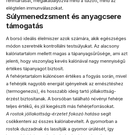
fenntartását, megakadályozva mind a túlzott, mind az
elégtelen immunválaszokat.
Súlymenedzsment és anyagcsere
támogatás
A borsó ideális élelmiszer azok számára, akik egészséges
módon szeretnék kontrollálni testsúlyukat. Az alacsony
kalóriatartalom mellett magas a tápanyagsűrűsége, ami azt
jelenti, hogy viszonylag kevés kalóriával nagy mennyiségű
értékes tápanyagot biztosít.
A fehérjetartalom különösen értékes a fogyás során, mivel
a fehérjék nagyobb energiát igényelnek az emésztéshez
(termogenezis), és hosszabb ideig tartó jóllakottság-
érzést biztosítanak. A borsóban található növényi fehérje
teljes értékű, és jól kiegészíti más fehérjeforrásokat.
A rostok jóllakottság-érzetet fokozó hatása
segít
csökkenteni az összes kalóriabevitelt. A gyomorban a
rostok duzzadnak és lassítják a gyomor ürülését, így