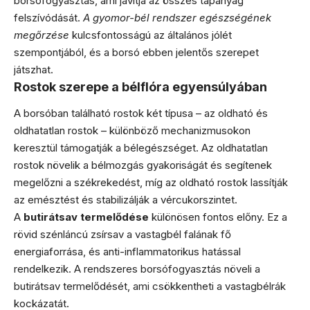
borsófogyasztás, ami javítja az összes tápanyag
felszívódását.
A gyomor-bél rendszer egészségének
megőrzése
kulcsfontosságú az általános jólét
szempontjából, és a borsó ebben jelentős szerepet
játszhat.
Rostok szerepe a bélflóra egyensúlyában
A borsóban található rostok két típusa – az oldható és
oldhatatlan rostok – különböző mechanizmusokon
keresztül támogatják a bélegészséget. Az oldhatatlan
rostok növelik a bélmozgás gyakoriságát és segítenek
megelőzni a székrekedést, míg az oldható rostok lassítják
az emésztést és stabilizálják a vércukorszintet.
A
butirátsav termelődése
különösen fontos előny. Ez a
rövid szénláncú zsírsav a vastagbél falának fő
energiaforrása, és anti-inflammatorikus hatással
rendelkezik. A rendszeres borsófogyasztás növeli a
butirátsav termelődését, ami csökkentheti a vastagbélrák
kockázatát.