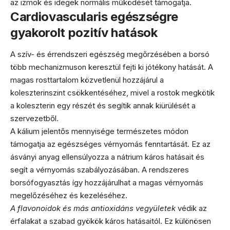
az izmok és idegek normális működését támogatja.
Cardiovascularis egészségre
gyakorolt pozitív hatások
A szív- és érrendszeri egészség megőrzésében a borsó
több mechanizmuson keresztül fejti ki jótékony hatását. A
magas rosttartalom közvetlenül hozzájárul a
koleszterinszint csökkentéséhez, mivel a rostok megkötik
a koleszterin egy részét és segítik annak kiürülését a
szervezetből.
A kálium jelentős mennyisége természetes módon
támogatja az egészséges vérnyomás fenntartását. Ez az
ásványi anyag ellensúlyozza a nátrium káros hatásait és
segít a vérnyomás szabályozásában. A rendszeres
borsófogyasztás így hozzájárulhat a magas vérnyomás
megelőzéséhez és kezeléséhez.
A flavonoidok és más antioxidáns vegyületek
védik az
érfalakat a szabad gyökök káros hatásaitól. Ez különösen