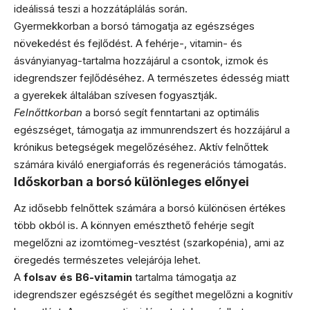
ideálissá teszi a hozzátáplálás során.
Gyermekkorban a borsó támogatja az egészséges
növekedést és fejlődést. A fehérje-, vitamin- és
ásványianyag-tartalma hozzájárul a csontok, izmok és
idegrendszer fejlődéséhez. A természetes édesség miatt
a gyerekek általában szívesen fogyasztják.
Felnőttkorban
a borsó segít fenntartani az optimális
egészséget, támogatja az immunrendszert és hozzájárul a
krónikus betegségek megelőzéséhez. Aktív felnőttek
számára kiváló energiaforrás és regenerációs támogatás.
Időskorban a borsó különleges előnyei
Az idősebb felnőttek számára a borsó különösen értékes
több okból is. A könnyen emészthető fehérje segít
megelőzni az izomtömeg-vesztést (szarkopénia), ami az
öregedés természetes velejárója lehet.
A
folsav és B6-vitamin
tartalma támogatja az
idegrendszer egészségét és segíthet megelőzni a kognitív