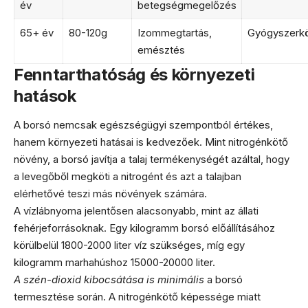
év
betegségmegelőzés
65+ év
80-120g
Izommegtartás,
Gyógyszerkö
emésztés
Fenntarthatóság és környezeti
hatások
A borsó nemcsak egészségügyi szempontból értékes,
hanem környezeti hatásai is kedvezőek. Mint nitrogénkötő
növény, a borsó javítja a talaj termékenységét azáltal, hogy
a levegőből megköti a nitrogént és azt a talajban
elérhetővé teszi más növények számára.
A vízlábnyoma jelentősen alacsonyabb, mint az állati
fehérjeforrásoknak. Egy kilogramm borsó előállításához
körülbelül 1800-2000 liter víz szükséges, míg egy
kilogramm marhahúshoz 15000-20000 liter.
A szén-dioxid kibocsátása is minimális
a borsó
termesztése során. A nitrogénkötő képessége miatt