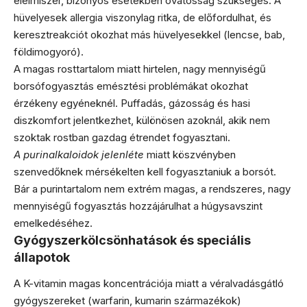
élelmiszer, bizonyos esetekben óvatosság szükséges. A
hüvelyesek allergia viszonylag ritka, de előfordulhat, és
keresztreakciót okozhat más hüvelyesekkel (lencse, bab,
földimogyoró).
A magas rosttartalom miatt hirtelen, nagy mennyiségű
borsófogyasztás emésztési problémákat okozhat
érzékeny egyéneknél. Puffadás, gázosság és hasi
diszkomfort jelentkezhet, különösen azoknál, akik nem
szoktak rostban gazdag étrendet fogyasztani.
A purinalkaloidok jelenléte
miatt köszvényben
szenvedőknek mérsékelten kell fogyasztaniuk a borsót.
Bár a purintartalom nem extrém magas, a rendszeres, nagy
mennyiségű fogyasztás hozzájárulhat a húgysavszint
emelkedéséhez.
Gyógyszerkölcsönhatások és speciális
állapotok
A K-vitamin magas koncentrációja miatt a véralvadásgátló
gyógyszereket (warfarin, kumarin származékok)