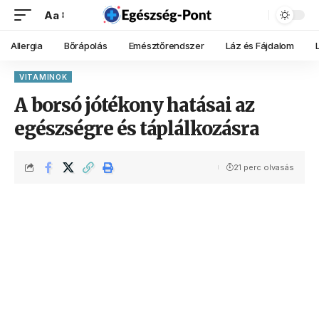
Aa
Allergia
Bőrápolás
Emésztőrendszer
Láz és Fájdalom
VITAMINOK
A borsó jótékony hatásai az
egészségre és táplálkozásra
21 perc olvasás