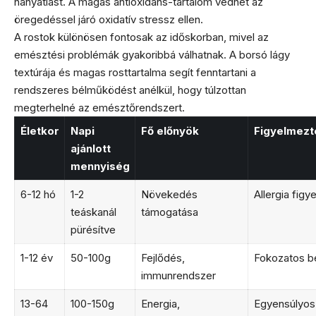
hanyatlást. A magas antioxidáns-tartalom védhet az
öregedéssel járó oxidatív stressz ellen.
A rostok különösen fontosak az időskorban, mivel az
emésztési problémák gyakoribbá válhatnak. A borsó lágy
textúrája és magas rosttartalma segít fenntartani a
rendszeres bélműködést anélkül, hogy túlzottan
megterhelné az emésztőrendszert.
Életkor
Napi
Fő előnyök
Figyelmezt
ajánlott
mennyiség
6-12 hó
1-2
Növekedés
Allergia figy
teáskanál
támogatása
pürésítve
1-12 év
50-100g
Fejlődés,
Fokozatos b
immunrendszer
13-64
100-150g
Energia,
Egyensúlyos