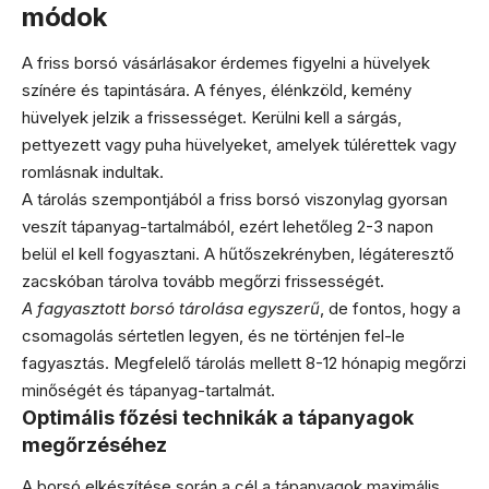
módok
A friss borsó vásárlásakor érdemes figyelni a hüvelyek
színére és tapintására. A fényes, élénkzöld, kemény
hüvelyek jelzik a frissességet. Kerülni kell a sárgás,
pettyezett vagy puha hüvelyeket, amelyek túlérettek vagy
romlásnak indultak.
A tárolás szempontjából a friss borsó viszonylag gyorsan
veszít tápanyag-tartalmából, ezért lehetőleg 2-3 napon
belül el kell fogyasztani. A hűtőszekrényben, légáteresztő
zacskóban tárolva tovább megőrzi frissességét.
A fagyasztott borsó tárolása egyszerű
, de fontos, hogy a
csomagolás sértetlen legyen, és ne történjen fel-le
fagyasztás. Megfelelő tárolás mellett 8-12 hónapig megőrzi
minőségét és tápanyag-tartalmát.
Optimális főzési technikák a tápanyagok
megőrzéséhez
A borsó elkészítése során a cél a tápanyagok maximális