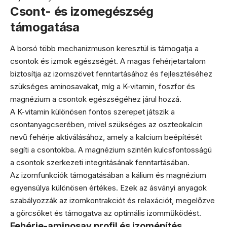
Csont- és izomegészség
támogatása
A borsó több mechanizmuson keresztül is támogatja a
csontok és izmok egészségét. A magas fehérjetartalom
biztosítja az izomszövet fenntartásához és fejlesztéséhez
szükséges aminosavakat, míg a K-vitamin, foszfor és
magnézium a csontok egészségéhez járul hozzá.
A K-vitamin különösen fontos szerepet játszik a
csontanyagcserében, mivel szükséges az oszteokalcin
nevű fehérje aktiválásához, amely a kalcium beépítését
segíti a csontokba. A magnézium szintén kulcsfontosságú
a csontok szerkezeti integritásának fenntartásában.
Az izomfunkciók támogatásában a kálium és magnézium
egyensúlya különösen értékes. Ezek az ásványi anyagok
szabályozzák az izomkontrakciót és relaxációt, megelőzve
a görcsöket és támogatva az optimális izomműködést.
Fehérje-aminosav profil és izomépítés