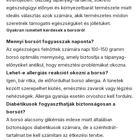
egészségügyi előnyei és környezetbarát természete miatt
ideális választás azok számára, akik természetes módon
szeretnék támogatni egészségüket és jóllétüket.
Gyakran ismételt kérdések a borsóról
Mennyi borsót fogyasszak naponta?
Az egészséges felnőttek számára napi 100-150 gramm
borsó optimális mennyiség, amely biztosítja a tápanyag-
előnyöket anélkül, hogy emésztési problémákat okozna.
Lehet-e allergiás reakciót okozni a borsó?
Igen, bár ritka, de előfordulhat borsó allergia. A tünetek
között szerepelhet kiütés, emésztési zavarok vagy légzési
nehézségek. Allergia gyanúja esetén orvoshoz kell fordulni.
Diabétikusok fogyaszthatják biztonságosan a
borsót?
A borsó alacsony glikémiás indexe miatt általában
biztonságos diabétikusok számára, de a szénhidrát-
tartalmat be kell számítani az étkezési tervbe.