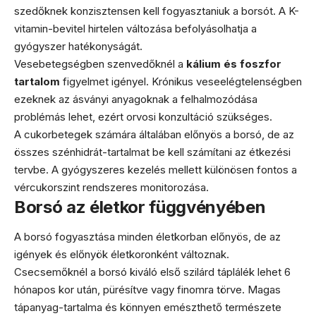
szedőknek konzisztensen kell fogyasztaniuk a borsót. A K-
vitamin-bevitel hirtelen változása befolyásolhatja a
gyógyszer hatékonyságát.
Vesebetegségben szenvedőknél a
kálium és foszfor
tartalom
figyelmet igényel. Krónikus veseelégtelenségben
ezeknek az ásványi anyagoknak a felhalmozódása
problémás lehet, ezért orvosi konzultáció szükséges.
A cukorbetegek számára általában előnyös a borsó, de az
összes szénhidrát-tartalmat be kell számítani az étkezési
tervbe. A gyógyszeres kezelés mellett különösen fontos a
vércukorszint rendszeres monitorozása.
Borsó az életkor függvényében
A borsó fogyasztása minden életkorban előnyös, de az
igények és előnyök életkoronként változnak.
Csecsemőknél a borsó kiváló első szilárd táplálék lehet 6
hónapos kor után, pürésítve vagy finomra törve. Magas
tápanyag-tartalma és könnyen emészthető természete