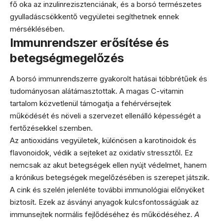
fő oka az inzulinrezisztenciának, és a borsó természetes
gyulladáscsökkentő vegyületei segíthetnek ennek
mérséklésében.
Immunrendszer erősítése és
betegségmegelőzés
A borsó immunrendszerre gyakorolt hatásai többrétűek és
tudományosan alátámasztottak. A magas C-vitamin
tartalom közvetlenül támogatja a fehérvérsejtek
működését és növeli a szervezet ellenálló képességét a
fertőzésekkel szemben.
Az antioxidáns vegyületek, különösen a karotinoidok és
flavonoidok, védik a sejteket az oxidatív stressztől. Ez
nemcsak az akut betegségek ellen nyújt védelmet, hanem
a krónikus betegségek megelőzésében is szerepet játszik.
A cink és szelén jelenléte további immunológiai előnyöket
biztosít. Ezek az ásványi anyagok kulcsfontosságúak az
immunsejtek normális fejlődéséhez és működéséhez.
A