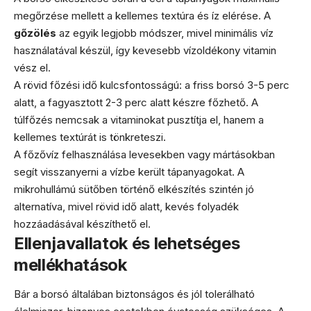
megőrzése mellett a kellemes textúra és íz elérése. A
gőzölés
az egyik legjobb módszer, mivel minimális víz
használatával készül, így kevesebb vízoldékony vitamin
vész el.
A rövid főzési idő kulcsfontosságú: a friss borsó 3-5 perc
alatt, a fagyasztott 2-3 perc alatt készre főzhető. A
túlfőzés nemcsak a vitaminokat pusztítja el, hanem a
kellemes textúrát is tönkreteszi.
A főzővíz felhasználása levesekben vagy mártásokban
segít visszanyerni a vízbe került tápanyagokat. A
mikrohullámú sütőben történő elkészítés szintén jó
alternatíva, mivel rövid idő alatt, kevés folyadék
hozzáadásával készíthető el.
Ellenjavallatok és lehetséges
mellékhatások
Bár a borsó általában biztonságos és jól tolerálható