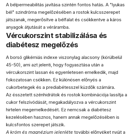
A bélpermeabilitás javítása szintén fontos hatás. A "lyukas
bél" szindróma megelőzésében a rostok kulcsszerepet
játszanak, megerősítve a bélfalat és csökkentve a káros
anyagok átjutását a véráramba.
Vércukorszint stabilizálása és
diabétesz megelőzés
A borsó glikémiás indexe viszonylag alacsony (körülbelül
45-50), ami azt jelenti, hogy fogyasztása után a
vércukorszint lassan és egyenletesen emelkedik, majd
fokozatosan csökken. Ez különösen előnyös a
cukorbetegek és a prediabétesszel küzdők számára.
Az összetett szénhidrátok és rostok kombinációja lassítja a
cukor felszívódását, megakadályozva a vércukorszint
hirtelen megemelkedését. Ez nemcsak a diabétesz
kezelésében hasznos, hanem annak megelőzésében is
kulcsfontos szerepet játszik.
A króm és magnézium jelenléte
további előnyöket nyújt a