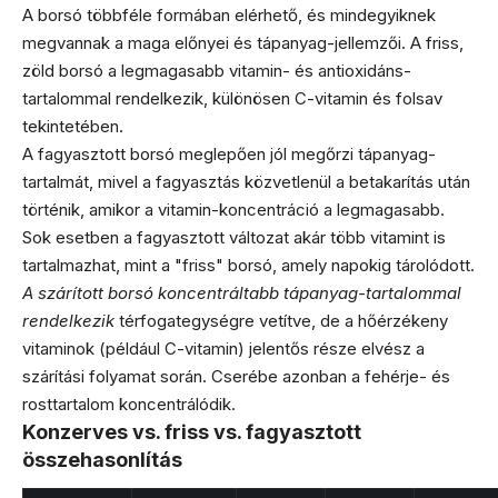
A borsó többféle formában elérhető, és mindegyiknek
megvannak a maga előnyei és tápanyag-jellemzői. A friss,
zöld borsó a legmagasabb vitamin- és antioxidáns-
tartalommal rendelkezik, különösen C-vitamin és folsav
tekintetében.
A fagyasztott borsó meglepően jól megőrzi tápanyag-
tartalmát, mivel a fagyasztás közvetlenül a betakarítás után
történik, amikor a vitamin-koncentráció a legmagasabb.
Sok esetben a fagyasztott változat akár több vitamint is
tartalmazhat, mint a "friss" borsó, amely napokig tárolódott.
A szárított borsó koncentráltabb tápanyag-tartalommal
rendelkezik
térfogategységre vetítve, de a hőérzékeny
vitaminok (például C-vitamin) jelentős része elvész a
szárítási folyamat során. Cserébe azonban a fehérje- és
rosttartalom koncentrálódik.
Konzerves vs. friss vs. fagyasztott
összehasonlítás