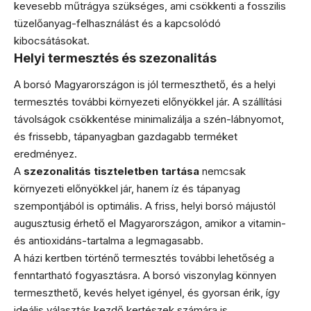
kevesebb műtrágya szükséges, ami csökkenti a fosszilis
tüzelőanyag-felhasználást és a kapcsolódó
kibocsátásokat.
Helyi termesztés és szezonalitás
A borsó Magyarországon is jól termeszthető, és a helyi
termesztés további környezeti előnyökkel jár. A szállítási
távolságok csökkentése minimalizálja a szén-lábnyomot,
és frissebb, tápanyagban gazdagabb terméket
eredményez.
A
szezonalitás tiszteletben tartása
nemcsak
környezeti előnyökkel jár, hanem íz és tápanyag
szempontjából is optimális. A friss, helyi borsó májustól
augusztusig érhető el Magyarországon, amikor a vitamin-
és antioxidáns-tartalma a legmagasabb.
A házi kertben történő termesztés további lehetőség a
fenntartható fogyasztásra. A borsó viszonylag könnyen
termeszthető, kevés helyet igényel, és gyorsan érik, így
ideális választás kezdő kertészek számára is.