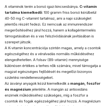
A vitaminok terén a borsó igazi kincsesbánya.
C-vitamin
tartalma kiemelkedő
: 100 gramm friss borsó körülbelül
40-50 mg C-vitamint tartalmaz, ami a napi szükséglet
jelentős részét fedezi. Ez nemcsak az immunrendszer
megerősítéséhez járul hozzá, hanem a kollagéntermelés
támogatásában és a vas felszívódásának javításában is
szerepet játszik.
A K-vitamin koncentrációja szintén magas, amely a csontok
egészségéhez és a véralvadás normális működéséhez
elengedhetetlen. A folsav (B9-vitamin) mennyisége
különösen értékes a terhes nők számára, mivel támogatja a
magzat egészséges fejlődését és megelőzi bizonyos
születési rendellenességeket.
Az ásványi anyagok közül kiemelkedik a
mangán, foszfor
és magnézium
jelenléte. A mangán az antioxidáns
enzimek működéséhez szükséges, míg a foszfor a
csontok és fogak egészségéhez járul hozzá. A magnézium