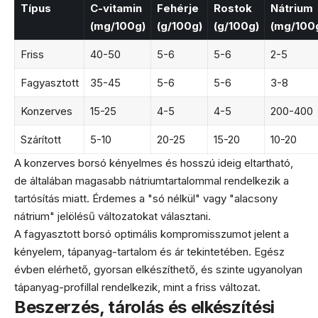
Típus
C-vitamin
Fehérje
Rostok
Nátrium
(mg/100g)
(g/100g)
(g/100g)
(mg/100
Friss
40-50
5-6
5-6
2-5
Fagyasztott
35-45
5-6
5-6
3-8
Konzerves
15-25
4-5
4-5
200-400
Szárított
5-10
20-25
15-20
10-20
A konzerves borsó kényelmes és hosszú ideig eltartható,
de általában magasabb nátriumtartalommal rendelkezik a
tartósítás miatt. Érdemes a "só nélkül" vagy "alacsony
nátrium" jelölésű változatokat választani.
A fagyasztott borsó optimális kompromisszumot jelent a
kényelem, tápanyag-tartalom és ár tekintetében. Egész
évben elérhető, gyorsan elkészíthető, és szinte ugyanolyan
tápanyag-profillal rendelkezik, mint a friss változat.
Beszerzés, tárolás és elkészítési