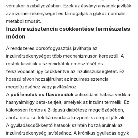
vércukor-szabályozásban. Ezek az ásványi anyagok javítják
az inzulinérzékenységet és támogatják a glükóz normális
metabolizmusát.
Inzulinrezisztencia csökkentése természetes
módon
A rendszeres borsófogyasztás javíthatja az
inzulinérzékenységet több mechanizmuson keresztül. A
rostok lassítják a szénhidrátok emésztését és
felszívódását, így csökkentve az inzulinszükségletet. Ez
hosszú távon hozzájárulhat az inzulinrezisztencia
megelőzéséhez vagy javításához.
A
polifenolok és flavonoidok
antioxidáns hatása védik a
hasnyálmirigy béta-sejtjeit, amelyek az inzulint termelik. Ez
különösen fontos a 2-típusú diabétesz megelőzésében,
ahol a béta-sejtek károsodása központi szerepet játszik.
A gyulladáscsökkentő hatások szintén hozzájárulnak az
inzulinérzékenység javításához. A krónikus gyulladás egyik