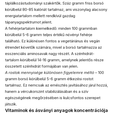
táplálkozástudományi szakértők. Száz gramm friss borsó
körülbelül 80-85 kalóriát tartalmaz, ami viszonylag alacsony
energiatartalom mellett rendkívül gazdag
tápanyagspektrumot jelent.
A fehérjetartalom kiemelkedő: minden 100 grammban
körülbelül 5-6 gramm teljes értékű növényi fehérje
található. Ez különösen fontos a vegetáriánus és vegán
étrendet követők számára, mivel a borsó tartalmazza az
esszenciális aminosavak nagy részét. A szénhidrát-
tartalom körülbelül 14-16 gramm, amelynek jelentős része
összetett szénhidrát formájában van jelen.
A rostok mennyisége különösen figyelemre méltó
– 100
gramm borsó körülbelül 5-6 gramm étkezési rostot
tartalmaz. Ez nemcsak az emésztés javításához járul hozzá,
hanem a vércukorszint stabilizálásában és a szív
egészségének megőrzésében is kulcsfontos szerepet
játszik.
Vitaminok és ásványi anyagok koncentrációja