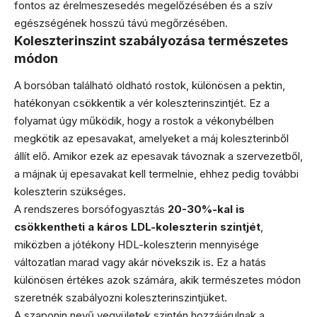
fontos az érelmeszesedés megelőzésében és a szív
egészségének hosszú távú megőrzésében.
Koleszterinszint szabályozása természetes
módon
A borsóban található oldható rostok, különösen a pektin,
hatékonyan csökkentik a vér koleszterinszintjét. Ez a
folyamat úgy működik, hogy a rostok a vékonybélben
megkötik az epesavakat, amelyeket a máj koleszterinből
állít elő. Amikor ezek az epesavak távoznak a szervezetből,
a májnak új epesavakat kell termelnie, ehhez pedig további
koleszterin szükséges.
A rendszeres borsófogyasztás
20-30%-kal is
csökkentheti a káros LDL-koleszterin szintjét
,
miközben a jótékony HDL-koleszterin mennyisége
változatlan marad vagy akár növekszik is. Ez a hatás
különösen értékes azok számára, akik természetes módon
szeretnék szabályozni koleszterinszintjüket.
A szaponin nevű vegyületek szintén hozzájárulnak a