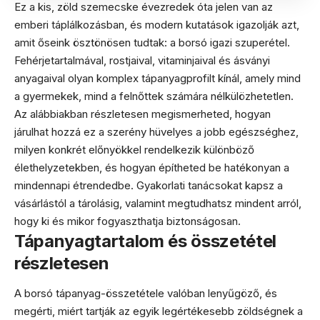
Ez a kis, zöld szemecske évezredek óta jelen van az
emberi táplálkozásban, és modern kutatások igazolják azt,
amit őseink ösztönösen tudtak: a borsó igazi szuperétel.
Fehérjetartalmával, rostjaival, vitaminjaival és ásványi
anyagaival olyan komplex tápanyagprofilt kínál, amely mind
a gyermekek, mind a felnőttek számára nélkülözhetetlen.
Az alábbiakban részletesen megismerheted, hogyan
járulhat hozzá ez a szerény hüvelyes a jobb egészséghez,
milyen konkrét előnyökkel rendelkezik különböző
élethelyzetekben, és hogyan építheted be hatékonyan a
mindennapi étrendedbe. Gyakorlati tanácsokat kapsz a
vásárlástól a tárolásig, valamint megtudhatsz mindent arról,
hogy ki és mikor fogyaszthatja biztonságosan.
Tápanyagtartalom és összetétel
részletesen
A borsó tápanyag-összetétele valóban lenyűgöző, és
megérti, miért tartják az egyik legértékesebb zöldségnek a