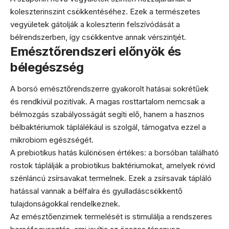
koleszterinszint csökkentéséhez. Ezek a természetes
vegyületek gátolják a koleszterin felszívódását a
bélrendszerben, így csökkentve annak vérszintjét.
Emésztőrendszeri előnyök és
bélegészség
A borsó emésztőrendszerre gyakorolt hatásai sokrétűek
és rendkívül pozitívak. A magas rosttartalom nemcsak a
bélmozgás szabályosságát segíti elő, hanem a hasznos
bélbaktériumok táplálékául is szolgál, támogatva ezzel a
mikrobiom egészségét.
A prebiotikus hatás különösen értékes: a borsóban található
rostok táplálják a probiotikus baktériumokat, amelyek rövid
szénláncú zsírsavakat termelnek. Ezek a zsírsavak tápláló
hatással vannak a bélfalra és gyulladáscsökkentő
tulajdonságokkal rendelkeznek.
Az emésztőenzimek termelését is stimulálja a rendszeres