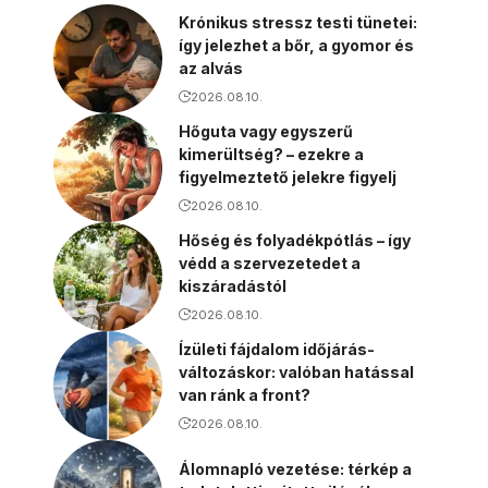
Krónikus stressz testi tünetei:
így jelezhet a bőr, a gyomor és
az alvás
2026.08.10.
Hőguta vagy egyszerű
kimerültség? – ezekre a
figyelmeztető jelekre figyelj
2026.08.10.
Hőség és folyadékpótlás – így
védd a szervezetedet a
kiszáradástól
2026.08.10.
Ízületi fájdalom időjárás-
változáskor: valóban hatással
van ránk a front?
2026.08.10.
Álomnapló vezetése: térkép a