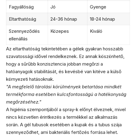
Fagyállóság
Jó
Gyenge
Eltarthatóság
24-36 hónap
18-24 hónap
Szennyeződés
Közepes
Kiváló
ellenállás
Az eltarthatóság tekintetében a gélek gyakran hosszabb
szavatossági idővel rendelkeznek. Ez annak köszönhető,
hogy a sűrűbb konzisztencia jobban megőrzi a
hatóanyagok stabilitását, és kevésbé van kitéve a külső
környezeti hatásoknak.
"A megfelelő tárolási körülmények betartása mindkét
termékforma esetében kulcsfontosságú a hatékonyság
megőrzéséhez."
A higiénia szempontjából a spray-k előnyt élveznek, mivel
nincs közvetlen érintkezés a termékkel az alkalmazás
során. A gél tubusok esetében a kupak és a tubus szája
szennyeződhet, ami bakteriális fertőzés forrása lehet.