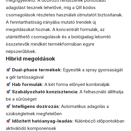
megfigyelhető. A dozírozó rendszerek pontosabb
adagolást tesznek lehetővé, míg a QR kódos
csomagolások részletes használati útmutatót biztosítanak.
A fenntarthatóság irányába mutató trendek új
megoldásokat hoznak. A koncentrált formulák, az
utántölthető csomagolások és a biológiailag lebomló
összetevők mindkét termékformában egyre
népszerűbbek.
Hibrid megoldások
Dual-phase termékek
: Egyesítik a spray gyorsaságát
a gél tartósságával
Hab formulák
: A két forma előnyeit kombinálják
Szabályozható konzisztencia
: A felhasználó állíthatja
be a sűrűséget
Intelligens dozírozás
: Automatikus adagolás a
szükségletnek megfelelően
Időzített hatóanyag-leadás
: Különböző időpontokban
aktiválódó komponensek