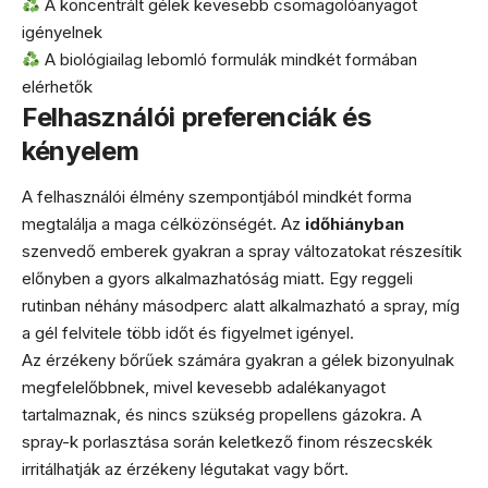
A koncentrált gélek kevesebb csomagolóanyagot
igényelnek
A biológiailag lebomló formulák mindkét formában
elérhetők
Felhasználói preferenciák és
kényelem
A felhasználói élmény szempontjából mindkét forma
megtalálja a maga célközönségét. Az
időhiányban
szenvedő emberek gyakran a spray változatokat részesítik
előnyben a gyors alkalmazhatóság miatt. Egy reggeli
rutinban néhány másodperc alatt alkalmazható a spray, míg
a gél felvitele több időt és figyelmet igényel.
Az érzékeny bőrűek számára gyakran a gélek bizonyulnak
megfelelőbbnek, mivel kevesebb adalékanyagot
tartalmaznak, és nincs szükség propellens gázokra. A
spray-k porlasztása során keletkező finom részecskék
irritálhatják az érzékeny légutakat vagy bőrt.