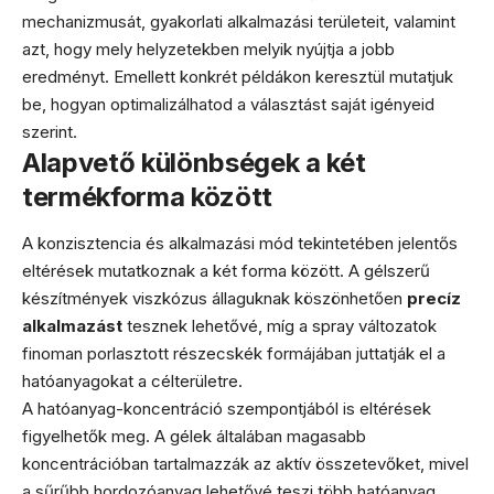
mechanizmusát, gyakorlati alkalmazási területeit, valamint
azt, hogy mely helyzetekben melyik nyújtja a jobb
eredményt. Emellett konkrét példákon keresztül mutatjuk
be, hogyan optimalizálhatod a választást saját igényeid
szerint.
Alapvető különbségek a két
termékforma között
A konzisztencia és alkalmazási mód tekintetében jelentős
eltérések mutatkoznak a két forma között. A gélszerű
készítmények viszkózus állaguknak köszönhetően
precíz
alkalmazást
tesznek lehetővé, míg a spray változatok
finoman porlasztott részecskék formájában juttatják el a
hatóanyagokat a célterületre.
A hatóanyag-koncentráció szempontjából is eltérések
figyelhetők meg. A gélek általában magasabb
koncentrációban tartalmazzák az aktív összetevőket, mivel
a sűrűbb hordozóanyag lehetővé teszi több hatóanyag