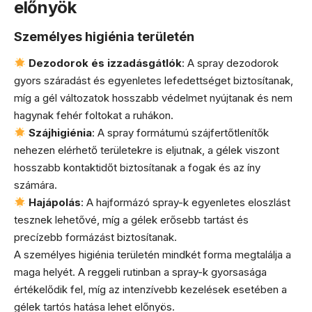
előnyök
Személyes higiénia területén
Dezodorok és izzadásgátlók
: A spray dezodorok
gyors száradást és egyenletes lefedettséget biztosítanak,
míg a gél változatok hosszabb védelmet nyújtanak és nem
hagynak fehér foltokat a ruhákon.
Szájhigiénia
: A spray formátumú szájfertőtlenítők
nehezen elérhető területekre is eljutnak, a gélek viszont
hosszabb kontaktidőt biztosítanak a fogak és az íny
számára.
Hajápolás
: A hajformázó spray-k egyenletes eloszlást
tesznek lehetővé, míg a gélek erősebb tartást és
precízebb formázást biztosítanak.
A személyes higiénia területén mindkét forma megtalálja a
maga helyét. A reggeli rutinban a spray-k gyorsasága
értékelődik fel, míg az intenzívebb kezelések esetében a
gélek tartós hatása lehet előnyös.