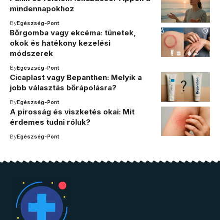
mindennapokhoz
By
Egészség-Pont
Bőrgomba vagy ekcéma: tünetek,
okok és hatékony kezelési
módszerek
By
Egészség-Pont
Cicaplast vagy Bepanthen: Melyik a
jobb választás bőrápolásra?
By
Egészség-Pont
A pirosság és viszketés okai: Mit
érdemes tudni róluk?
By
Egészség-Pont