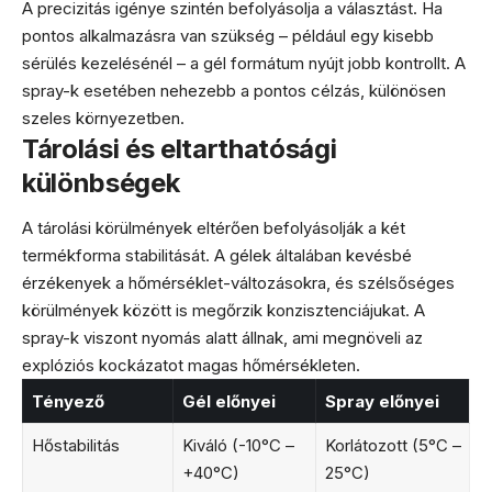
A precizitás igénye szintén befolyásolja a választást. Ha
pontos alkalmazásra van szükség – például egy kisebb
sérülés kezelésénél – a gél formátum nyújt jobb kontrollt. A
spray-k esetében nehezebb a pontos célzás, különösen
szeles környezetben.
Tárolási és eltarthatósági
különbségek
A tárolási körülmények eltérően befolyásolják a két
termékforma stabilitását. A gélek általában kevésbé
érzékenyek a hőmérséklet-változásokra, és szélsőséges
körülmények között is megőrzik konzisztenciájukat. A
spray-k viszont nyomás alatt állnak, ami megnöveli az
explóziós kockázatot magas hőmérsékleten.
Tényező
Gél előnyei
Spray előnyei
Hőstabilitás
Kiváló (-10°C –
Korlátozott (5°C –
+40°C)
25°C)