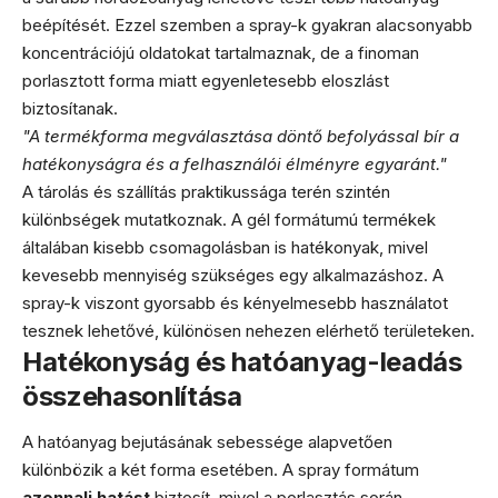
beépítését. Ezzel szemben a spray-k gyakran alacsonyabb
koncentrációjú oldatokat tartalmaznak, de a finoman
porlasztott forma miatt egyenletesebb eloszlást
biztosítanak.
"A termékforma megválasztása döntő befolyással bír a
hatékonyságra és a felhasználói élményre egyaránt."
A tárolás és szállítás praktikussága terén szintén
különbségek mutatkoznak. A gél formátumú termékek
általában kisebb csomagolásban is hatékonyak, mivel
kevesebb mennyiség szükséges egy alkalmazáshoz. A
spray-k viszont gyorsabb és kényelmesebb használatot
tesznek lehetővé, különösen nehezen elérhető területeken.
Hatékonyság és hatóanyag-leadás
összehasonlítása
A hatóanyag bejutásának sebessége alapvetően
különbözik a két forma esetében. A spray formátum
azonnali hatást
biztosít, mivel a porlasztás során