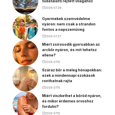
tudatalatti rejtett világához
2026.07.29.
Gyermekek szemvédelme
nyáron: nem csak a strandon
fontos a napszemüveg
2026.07.27.
Miért zsírosodik gyorsabban az
arcbőr nyáron, és mit tehetsz
ellene?
2026.07.15.
Száraz bőr a meleg hónapokban:
ezek a mindennapi szokások
ronthatnak rajta
2026.07.15.
Miért viszkethet a bőröd nyáron,
és mikor érdemes orvoshoz
fordulni?
2026.07.15.