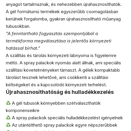
anyagot tartalmaznak, és nehezebben újrahasznosíthatók.
A gél formátumú termékek egyszerűbb csomagolásban
kerülnek forgalomba, gyakran újrahasznosítható műanyag
tubusokban.
"A fenntartható fogyasztás szempontjából a
termékforma megválasztása is jelentős környezeti
hatással bírhat."
A szállítás és tárolás környezeti lábnyoma is figyelemre
méltó. A spray palackok nyomás alatt állnak, ami speciális
szállítási követelményeket támaszt. A gélek kompaktabb
tárolást tesznek lehetővé, ami csökkenti a szállítási
költségeket és a kapcsolódó környezeti terhelést.
Újrahasznosíthatóság és hulladékkezelés
A gél tubusok könnyebben szétválaszthatók
komponenseikre
A spray palackok speciális hulladékkezelést igényelnek
Az utántölthető spray palackok egyre népszerűbbek