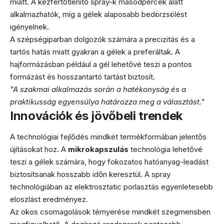
miatt. A kézfertőtlenítő spray-k másodpercek alatt
alkalmazhatók, míg a gélek alaposabb bedörzsölést
igényelnek.
A szépségiparban dolgozók számára a precizitás és a
tartós hatás miatt gyakran a gélek a preferáltak. A
hajformázásban például a gél lehetővé teszi a pontos
formázást és hosszantartó tartást biztosít.
"A szakmai alkalmazás során a hatékonyság és a
praktikusság egyensúlya határozza meg a választást."
Innovációk és jövőbeli trendek
A technológiai fejlődés mindkét termékformában jelentős
újításokat hoz. A
mikrokapszulás
technológia lehetővé
teszi a gélek számára, hogy fokozatos hatóanyag-leadást
biztosítsanak hosszabb időn keresztül. A spray
technológiában az elektrosztatic porlasztás egyenletesebb
eloszlást eredményez.
Az okos csomagolások térnyerése mindkét szegmensben