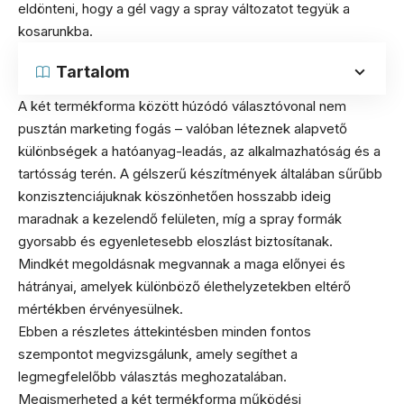
eldönteni, hogy a gél vagy a spray változatot tegyük a
kosarunkba.
Tartalom
A két termékforma között húzódó választóvonal nem
pusztán marketing fogás – valóban léteznek alapvető
különbségek a hatóanyag-leadás, az alkalmazhatóság és a
tartósság terén. A gélszerű készítmények általában sűrűbb
konzisztenciájuknak köszönhetően hosszabb ideig
maradnak a kezelendő felületen, míg a spray formák
gyorsabb és egyenletesebb eloszlást biztosítanak.
Mindkét megoldásnak megvannak a maga előnyei és
hátrányai, amelyek különböző élethelyzetekben eltérő
mértékben érvényesülnek.
Ebben a részletes áttekintésben minden fontos
szempontot megvizsgálunk, amely segíthet a
legmegfelelőbb választás meghozatalában.
Megismerheted a két termékforma működési