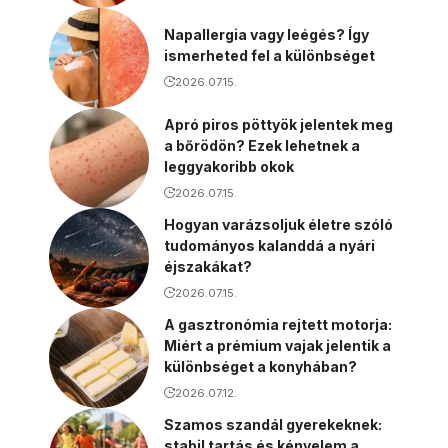
Napallergia vagy leégés? Így
ismerheted fel a különbséget
2026.07.15.
Apró piros pöttyök jelentek meg
a bőrödön? Ezek lehetnek a
leggyakoribb okok
2026.07.15.
Hogyan varázsoljuk életre szóló
tudományos kalanddá a nyári
éjszakákat?
2026.07.15.
A gasztronómia rejtett motorja:
Miért a prémium vajak jelentik a
különbséget a konyhában?
2026.07.12.
Szamos szandál gyerekeknek:
stabil tartás és kényelem a