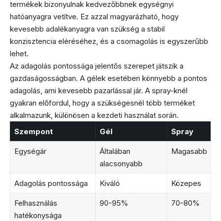
termékek bizonyulnak kedvezőbbnek egységnyi
hatóanyagra vetítve. Ez azzal magyarázható, hogy
kevesebb adalékanyagra van szükség a stabil
konzisztencia eléréséhez, és a csomagolás is egyszerűbb
lehet.
Az adagolás pontossága jelentős szerepet játszik a
gazdaságosságban. A gélek esetében könnyebb a pontos
adagolás, ami kevesebb pazarlással jár. A spray-knél
gyakran előfordul, hogy a szükségesnél több terméket
alkalmazunk, különösen a kezdeti használat során.
Szempont
Gél
Spray
Egységár
Általában
Magasabb
alacsonyabb
Adagolás pontossága
Kiváló
Közepes
Felhasználás
90-95%
70-80%
hatékonysága