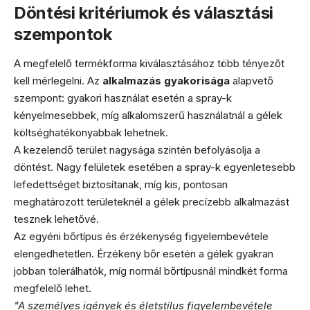
Döntési kritériumok és választási
szempontok
A megfelelő termékforma kiválasztásához több tényezőt
kell mérlegelni. Az
alkalmazás gyakorisága
alapvető
szempont: gyakori használat esetén a spray-k
kényelmesebbek, míg alkalomszerű használatnál a gélek
költséghatékonyabbak lehetnek.
A kezelendő terület nagysága szintén befolyásolja a
döntést. Nagy felületek esetében a spray-k egyenletesebb
lefedettséget biztosítanak, míg kis, pontosan
meghatározott területeknél a gélek precízebb alkalmazást
tesznek lehetővé.
Az egyéni bőrtípus és érzékenység figyelembevétele
elengedhetetlen. Érzékeny bőr esetén a gélek gyakran
jobban tolerálhatók, míg normál bőrtípusnál mindkét forma
megfelelő lehet.
"A személyes igények és életstílus figyelembevétele