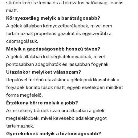
sűrűbb konzisztencia és a fokozatos hatóanyag-leadás
miatt.
Környezetileg melyik a barátságosabb?
A gélek általában környezetbarátabbak, mivel nem
tartalmaznak propellens gázokat és egyszerűbb a
csomagolásuk.
Melyik a gazdaságosabb hosszú távon?
A gélek általában költséghatékonyabbak, mivel
pontosabban adagolhatók és lassabban fogynak.
Utazáskor melyiket válasszam?
Repülővel történő utazáskor a gélek praktikusabbak a
folyadék korlátozások miatt, egyéb esetekben mindkét
forma megfelelő.
Érzékeny bőrre melyik a jobb?
Az érzékeny bőrűek számára általában a gélek
megfelelőbbek, mivel kevesebb adalékanyagot
tartalmaznak.
Gyerekeknek melyik a biztonságosabb?