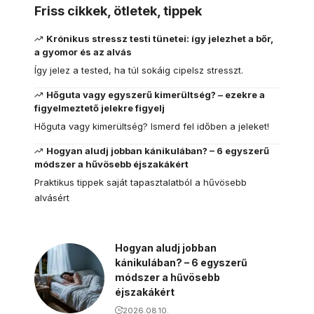
Friss cikkek, ötletek, tippek
Krónikus stressz testi tünetei: így jelezhet a bőr,
a gyomor és az alvás
Így jelez a tested, ha túl sokáig cipelsz stresszt.
Hőguta vagy egyszerű kimerültség? – ezekre a
figyelmeztető jelekre figyelj
Hőguta vagy kimerültség? Ismerd fel időben a jeleket!
Hogyan aludj jobban kánikulában? – 6 egyszerű
módszer a hűvösebb éjszakákért
Praktikus tippek saját tapasztalatból a hűvösebb
alvásért
Hogyan aludj jobban
kánikulában? – 6 egyszerű
módszer a hűvösebb
éjszakákért
2026.08.10.