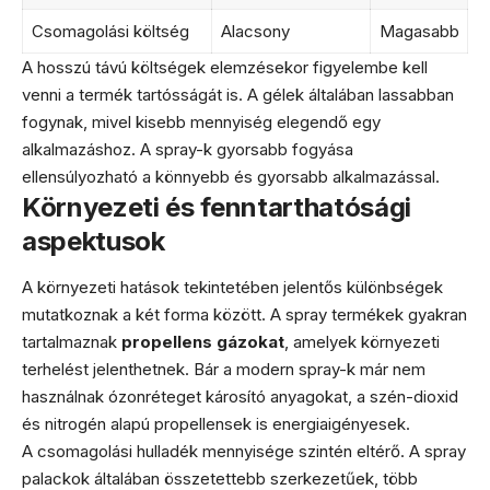
Csomagolási költség
Alacsony
Magasabb
A hosszú távú költségek elemzésekor figyelembe kell
venni a termék tartósságát is. A gélek általában lassabban
fogynak, mivel kisebb mennyiség elegendő egy
alkalmazáshoz. A spray-k gyorsabb fogyása
ellensúlyozható a könnyebb és gyorsabb alkalmazással.
Környezeti és fenntarthatósági
aspektusok
A környezeti hatások tekintetében jelentős különbségek
mutatkoznak a két forma között. A spray termékek gyakran
tartalmaznak
propellens gázokat
, amelyek környezeti
terhelést jelenthetnek. Bár a modern spray-k már nem
használnak ózonréteget károsító anyagokat, a szén-dioxid
és nitrogén alapú propellensek is energiaigényesek.
A csomagolási hulladék mennyisége szintén eltérő. A spray
palackok általában összetettebb szerkezetűek, több