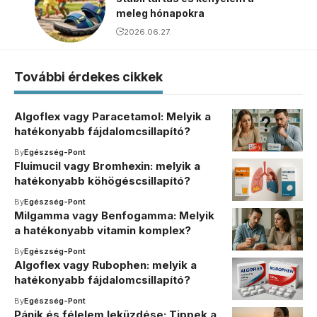
meleg hónapokra
2026.06.27.
További érdekes cikkek
Algoflex vagy Paracetamol: Melyik a
hatékonyabb fájdalomcsillapító?
By
Egészség-Pont
Fluimucil vagy Bromhexin: melyik a
hatékonyabb köhögéscsillapító?
By
Egészség-Pont
Milgamma vagy Benfogamma: Melyik
a hatékonyabb vitamin komplex?
By
Egészség-Pont
Algoflex vagy Rubophen: melyik a
hatékonyabb fájdalomcsillapító?
By
Egészség-Pont
Pánik és félelem leküzdése: Tippek a