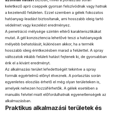
keletkező apró cseppek gyorsan felszívódnak vagy hatnak
a kezelendő felületen. Ezzel szemben a gélek fokozatos
hatóanyag-leadást biztosítanak, ami hosszabb ideig tartó
védelmet vagy kezelést eredményez.
A penetráció mélysége szintén eltérő karakterisztikákat
mutat. A gél konzisztencia lehetővé teszi a hatóanyagok
mélyebb behatolását, különösen akkor, ha a termék
hosszabb ideig érintkezésben marad a felülettel. A spray
változatok inkább felületi hatást fejtenek ki, de gyorsabban
érik el a kívánt eredményt.
Az alkalmazási terület lefedettségét tekintve a spray
formák egyértelmű előnyt élveznek. A porlasztás során
egyenletes eloszlás érhető el még olyan területeken is,
amelyek nehezen hozzáférhetők. A gélek esetében a
manuális felvitel miatt előfordulhatnak egyenetlenségek az
alkalmazásban.
Praktikus alkalmazási területek és