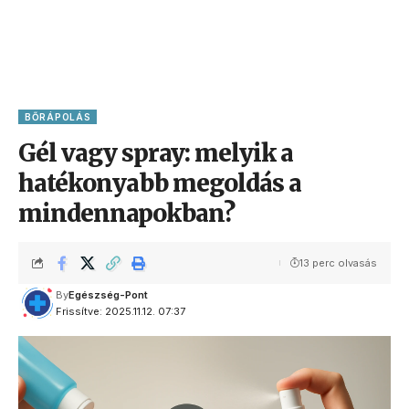
BŐRÁPOLÁS
Gél vagy spray: melyik a
hatékonyabb megoldás a
mindennapokban?
13 perc olvasás
By
Egészség-Pont
Frissítve: 2025.11.12. 07:37