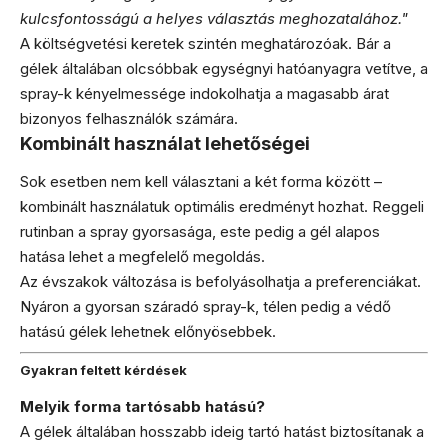
kulcsfontosságú a helyes választás meghozatalához."
A költségvetési keretek szintén meghatározóak. Bár a
gélek általában olcsóbbak egységnyi hatóanyagra vetítve, a
spray-k kényelmessége indokolhatja a magasabb árat
bizonyos felhasználók számára.
Kombinált használat lehetőségei
Sok esetben nem kell választani a két forma között –
kombinált használatuk optimális eredményt hozhat. Reggeli
rutinban a spray gyorsasága, este pedig a gél alapos
hatása lehet a megfelelő megoldás.
Az évszakok változása is befolyásolhatja a preferenciákat.
Nyáron a gyorsan száradó spray-k, télen pedig a védő
hatású gélek lehetnek előnyösebbek.
Gyakran feltett kérdések
Melyik forma tartósabb hatású?
A gélek általában hosszabb ideig tartó hatást biztosítanak a