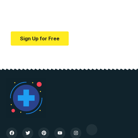
education.
Your one-stop resource for medical news and
education.
Sign Up for Free