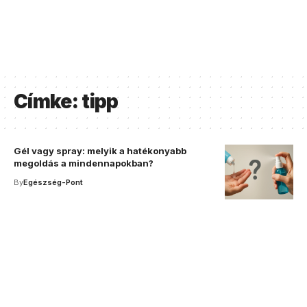
Címke:
tipp
Gél vagy spray: melyik a hatékonyabb
megoldás a mindennapokban?
By
Egészség-Pont
Your one-stop resource for
medical news and