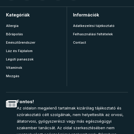
Kategóriák
Információk
Allergia
Adatkezelési tájékoztató
Bőrápolás
Felhasználási feltételek
Emésztőrendszer
Contact
Láz és Fájdalom
Légúti panaszok
Vitaminok
Mozgás
Fontos!
Az oldalon megjelenő tartalmak kizárólag tájékoztató és
szórakoztató célt szolgálnak, nem helyettesítik az orvosi,
állatorvosi, gyógyszerészi vagy más egészségügyi
szakember tanácsát. Az oldal szerkesztésében nem