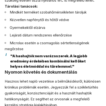
szükség esetén tiszta nyilvános WC is megfelelő lehet.
Tárolási tanácsok:
Mindkét terméket szobahőmérsékleten tároljuk
Közvetlen napfénytől és hőtől védve
Gyermekektől elzárva
Lejárati dátum rendszeres ellenőrzése
Microlax esetén a csomagolás sértetlenségének
megőrzése
"A hashajtók nem varázsszerek. A legjobb
eredmény érdekében kombinálni kell őket
helyes életmóddal és türelemmel."
Nyomon követés és dokumentálás
Hasznos lehet napló vezetése a bélműködésről, különösen
krónikus problémák esetén. Jegyezzük fel a székletürítés
gyakoriságát, konzisztenciáját és a használt hashajtók
hatékonyságát. Ez segíthet az orvosnak a megfelelő
kezelési stratégia kialakításában.