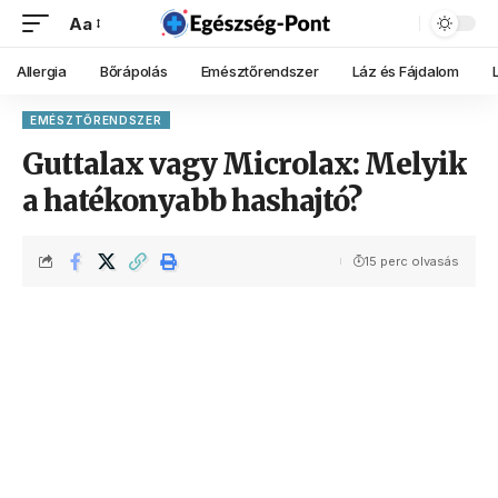
Aa
Allergia
Bőrápolás
Emésztőrendszer
Láz és Fájdalom
EMÉSZTŐRENDSZER
Guttalax vagy Microlax: Melyik
a hatékonyabb hashajtó?
15 perc olvasás