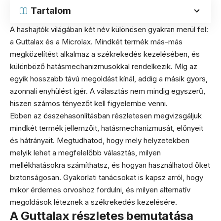
Tartalom
A hashajtók világában két név különösen gyakran merül fel:
a Guttalax és a Microlax. Mindkét termék más-más
megközelítést alkalmaz a székrekedés kezelésében, és
különböző hatásmechanizmusokkal rendelkezik. Míg az
egyik hosszabb távú megoldást kínál, addig a másik gyors,
azonnali enyhülést ígér. A választás nem mindig egyszerű,
hiszen számos tényezőt kell figyelembe venni.
Ebben az összehasonlításban részletesen megvizsgáljuk
mindkét termék jellemzőit, hatásmechanizmusát, előnyeit
és hátrányait. Megtudhatod, hogy mely helyzetekben
melyik lehet a megfelelőbb választás, milyen
mellékhatásokra számíthatsz, és hogyan használhatod őket
biztonságosan. Gyakorlati tanácsokat is kapsz arról, hogy
mikor érdemes orvoshoz fordulni, és milyen alternatív
megoldások léteznek a székrekedés kezelésére.
A Guttalax részletes bemutatása