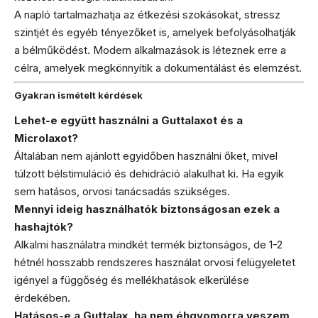
A napló tartalmazhatja az étkezési szokásokat, stressz
szintjét és egyéb tényezőket is, amelyek befolyásolhatják
a bélműködést. Modern alkalmazások is léteznek erre a
célra, amelyek megkönnyítik a dokumentálást és elemzést.
Gyakran ismételt kérdések
Lehet-e együtt használni a Guttalaxot és a
Microlaxot?
Általában nem ajánlott egyidőben használni őket, mivel
túlzott bélstimuláció és dehidráció alakulhat ki. Ha egyik
sem hatásos, orvosi tanácsadás szükséges.
Mennyi ideig használhatók biztonságosan ezek a
hashajtók?
Alkalmi használatra mindkét termék biztonságos, de 1-2
hétnél hosszabb rendszeres használat orvosi felügyeletet
igényel a függőség és mellékhatások elkerülése
érdekében.
Hatásos-e a Guttalax, ha nem éhgyomorra veszem