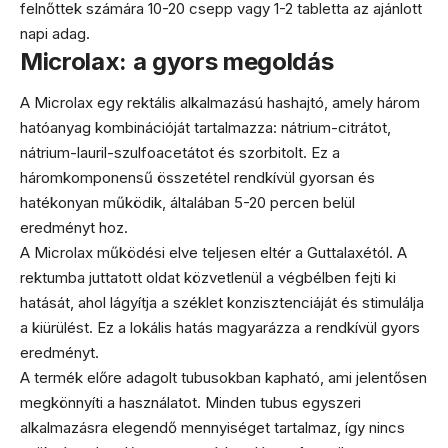
felnőttek számára 10-20 csepp vagy 1-2 tabletta az ajánlott
napi adag.
Microlax: a gyors megoldás
A Microlax egy rektális alkalmazású hashajtó, amely három
hatóanyag kombinációját tartalmazza: nátrium-citrátot,
nátrium-lauril-szulfoacetátot és szorbitolt. Ez a
háromkomponensű összetétel rendkívül gyorsan és
hatékonyan működik, általában 5-20 percen belül
eredményt hoz.
A Microlax működési elve teljesen eltér a Guttalaxétól. A
rektumba juttatott oldat közvetlenül a végbélben fejti ki
hatását, ahol lágyítja a széklet konzisztenciáját és stimulálja
a kiürülést. Ez a lokális hatás magyarázza a rendkívül gyors
eredményt.
A termék előre adagolt tubusokban kapható, ami jelentősen
megkönnyíti a használatot. Minden tubus egyszeri
alkalmazásra elegendő mennyiséget tartalmaz, így nincs