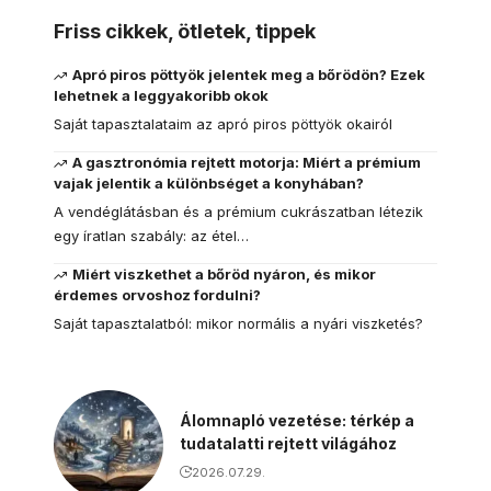
Friss cikkek, ötletek, tippek
Apró piros pöttyök jelentek meg a bőrödön? Ezek
lehetnek a leggyakoribb okok
Saját tapasztalataim az apró piros pöttyök okairól
A gasztronómia rejtett motorja: Miért a prémium
vajak jelentik a különbséget a konyhában?
A vendéglátásban és a prémium cukrászatban létezik
egy íratlan szabály: az étel…
Miért viszkethet a bőröd nyáron, és mikor
érdemes orvoshoz fordulni?
Saját tapasztalatból: mikor normális a nyári viszketés?
Álomnapló vezetése: térkép a
tudatalatti rejtett világához
2026.07.29.