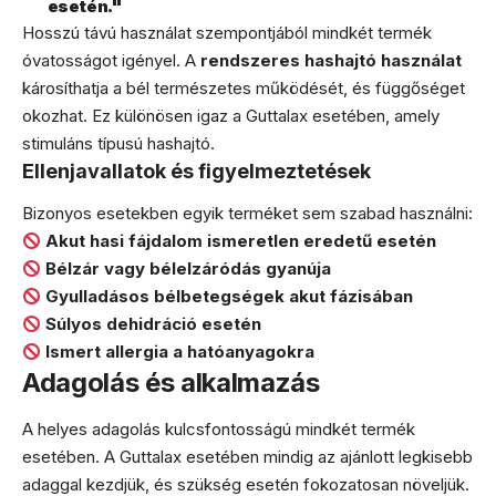
esetén."
Hosszú távú használat szempontjából mindkét termék
óvatosságot igényel. A
rendszeres hashajtó használat
károsíthatja a bél természetes működését, és függőséget
okozhat. Ez különösen igaz a Guttalax esetében, amely
stimuláns típusú hashajtó.
Ellenjavallatok és figyelmeztetések
Bizonyos esetekben egyik terméket sem szabad használni:
Akut hasi fájdalom ismeretlen eredetű esetén
Bélzár vagy bélelzáródás gyanúja
Gyulladásos bélbetegségek akut fázisában
Súlyos dehidráció esetén
Ismert allergia a hatóanyagokra
Adagolás és alkalmazás
A helyes adagolás kulcsfontosságú mindkét termék
esetében. A Guttalax esetében mindig az ajánlott legkisebb
adaggal kezdjük, és szükség esetén fokozatosan növeljük.