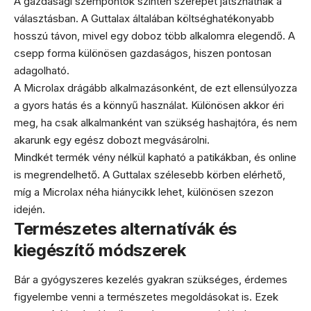
A gazdasági szempontok szintén szerepet játszhatnak a
választásban. A Guttalax általában költséghatékonyabb
hosszú távon, mivel egy doboz több alkalomra elegendő. A
csepp forma különösen gazdaságos, hiszen pontosan
adagolható.
A Microlax drágább alkalmazásonként, de ezt ellensúlyozza
a gyors hatás és a könnyű használat. Különösen akkor éri
meg, ha csak alkalmanként van szükség hashajtóra, és nem
akarunk egy egész dobozt megvásárolni.
Mindkét termék vény nélkül kapható a patikákban, és online
is megrendelhető. A Guttalax szélesebb körben elérhető,
míg a Microlax néha hiánycikk lehet, különösen szezon
idején.
Természetes alternatívák és
kiegészítő módszerek
Bár a gyógyszeres kezelés gyakran szükséges, érdemes
figyelembe venni a természetes megoldásokat is. Ezek