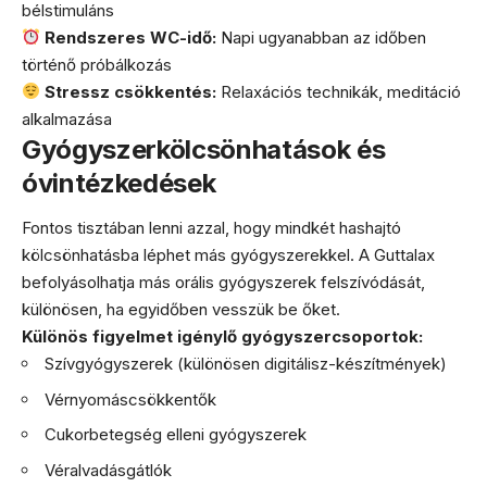
bélstimuláns
Rendszeres WC-idő:
Napi ugyanabban az időben
történő próbálkozás
Stressz csökkentés:
Relaxációs technikák, meditáció
alkalmazása
Gyógyszerkölcsönhatások és
óvintézkedések
Fontos tisztában lenni azzal, hogy mindkét hashajtó
kölcsönhatásba léphet más gyógyszerekkel. A Guttalax
befolyásolhatja más orális gyógyszerek felszívódását,
különösen, ha egyidőben vesszük be őket.
Különös figyelmet igénylő gyógyszercsoportok:
Szívgyógyszerek (különösen digitálisz-készítmények)
Vérnyomáscsökkentők
Cukorbetegség elleni gyógyszerek
Véralvadásgátlók