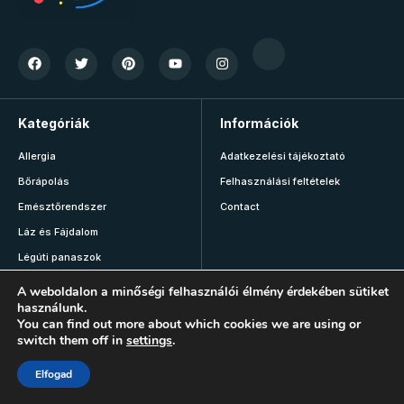
Kategóriák
Információk
Allergia
Adatkezelési tájékoztató
Bőrápolás
Felhasználási feltételek
Emésztőrendszer
Contact
Láz és Fájdalom
Légúti panaszok
Vitaminok
A weboldalon a minőségi felhasználói élmény érdekében sütiket
használunk.
Mozgás
You can find out more about which cookies we are using or
switch them off in
settings
.
Elfogad
Fontos!
Az oldalon megjelenő tartalmak kizárólag tájékoztató és