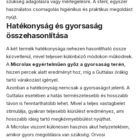
szükség adagolásra vagy mérlegelésre. A steril, egyszer
használatos csomagolás higiénikus és praktikus megoldást
nyújt.
Hatékonyság és gyorsaság
összehasonlítása
A két termék hatékonysága nehezen hasonlítható össze
közvetlenül, mivel teljesen különböző módokon működnek.
A
Microlax egyértelműen győz a gyorsaság terén
,
hiszen percek alatt eredményt hoz, míg a Guttalax órákig
tartó várakozást igényel.
Azonban a hatékonyság nemcsak a gyorsaságot jelenti. A
Guttalax esetében a hatás természetesebb és hosszabb
távon is fenntarthatóbb lehet. Mivel a teljes vastagbelet
stimulálja, gyakran teljesebb kiürülést eredményez, ami
hosszabb ideig tartó megkönnyebbülést nyújthat.
A Microlax viszont különösen hasznos akut helyzetekben,
amikor gyors megoldásra van szükség. Orvosi