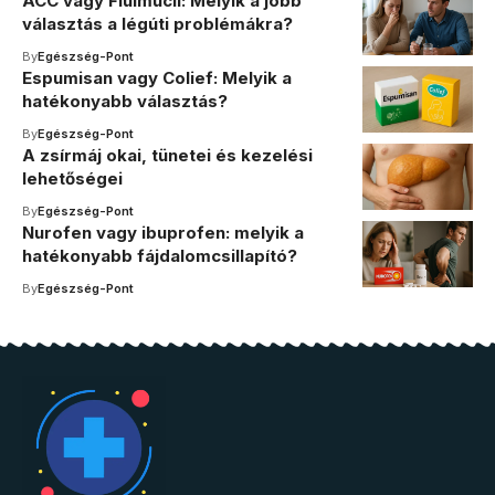
ACC vagy Fluimucil: Melyik a jobb
választás a légúti problémákra?
By
Egészség-Pont
Espumisan vagy Colief: Melyik a
hatékonyabb választás?
By
Egészség-Pont
A zsírmáj okai, tünetei és kezelési
lehetőségei
By
Egészség-Pont
Nurofen vagy ibuprofen: melyik a
hatékonyabb fájdalomcsillapító?
By
Egészség-Pont