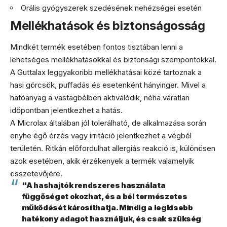
Orális gyógyszerek szedésének nehézségei esetén
Mellékhatások és biztonságosság
Mindkét termék esetében fontos tisztában lenni a
lehetséges mellékhatásokkal és biztonsági szempontokkal.
A Guttalax leggyakoribb mellékhatásai közé tartoznak a
hasi görcsök, puffadás és esetenként hányinger. Mivel a
hatóanyag a vastagbélben aktiválódik, néha váratlan
időpontban jelentkezhet a hatás.
A Microlax általában jól tolerálható, de alkalmazása során
enyhe égő érzés vagy irritáció jelentkezhet a végbél
területén. Ritkán előfordulhat allergiás reakció is, különösen
azok esetében, akik érzékenyek a termék valamelyik
összetevőjére.
"A hashajtók rendszeres használata
függőséget okozhat, és a bél természetes
működését károsíthatja. Mindig a legkisebb
hatékony adagot használjuk, és csak szükség