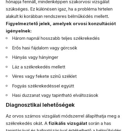
hónapja fennáll, mindenképpen szakorvosi vizsgálat
szükséges. Ez különösen igaz, ha a probléma hirtelen
alakult ki korábban rendszeres bélműködés mellett.
Figyelmeztető jelek, amelyek orvosi konzultációt
igényelnek:
Három napnál hosszabb teljes székrekedés
Erős hasi fájdalom vagy görcsök
Hányás vagy hányinger
Láz a székrekedés mellett
Véres vagy fekete színű széklet
Fogyás székrekedéssel együtt
Hasi duzzanat vagy tapintható elváltozások
Diagnosztikai lehetőségek
Az orvos számos vizsgálati módszerrel állapíthatja meg a
székrekedés okát. A
fizikális vizsgálat
során a has
tapintásával és hallgatózásával értékelhető a bélműködés.