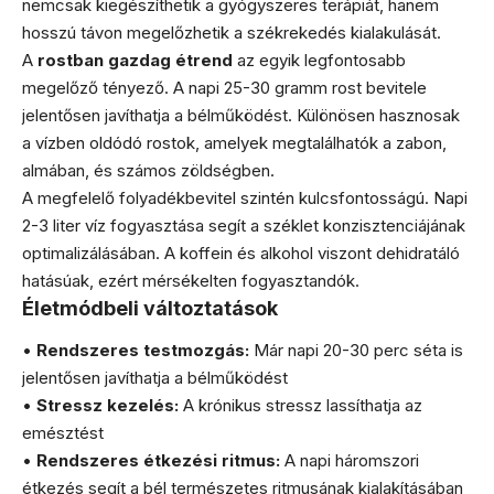
nemcsak kiegészíthetik a gyógyszeres terápiát, hanem
hosszú távon megelőzhetik a székrekedés kialakulását.
A
rostban gazdag étrend
az egyik legfontosabb
megelőző tényező. A napi 25-30 gramm rost bevitele
jelentősen javíthatja a bélműködést. Különösen hasznosak
a vízben oldódó rostok, amelyek megtalálhatók a zabon,
almában, és számos zöldségben.
A megfelelő folyadékbevitel szintén kulcsfontosságú. Napi
2-3 liter víz fogyasztása segít a széklet konzisztenciájának
optimalizálásában. A koffein és alkohol viszont dehidratáló
hatásúak, ezért mérsékelten fogyasztandók.
Életmódbeli változtatások
•
Rendszeres testmozgás:
Már napi 20-30 perc séta is
jelentősen javíthatja a bélműködést
•
Stressz kezelés:
A krónikus stressz lassíthatja az
emésztést
•
Rendszeres étkezési ritmus:
A napi háromszori
étkezés segít a bél természetes ritmusának kialakításában