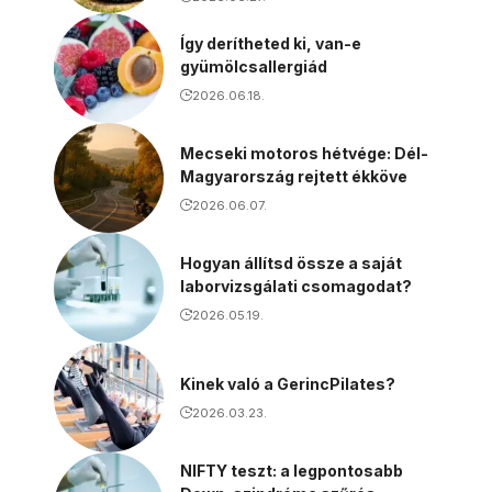
Így derítheted ki, van-e
gyümölcsallergiád
2026.06.18.
Mecseki motoros hétvége: Dél-
Magyarország rejtett ékköve
2026.06.07.
Hogyan állítsd össze a saját
laborvizsgálati csomagodat?
2026.05.19.
Kinek való a GerincPilates?
2026.03.23.
NIFTY teszt: a legpontosabb