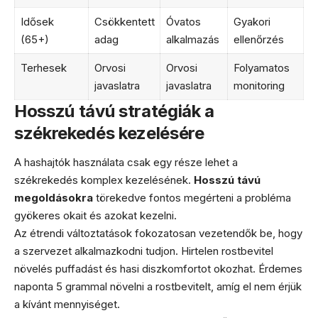
Idősek
Csökkentett
Óvatos
Gyakori
(65+)
adag
alkalmazás
ellenőrzés
Terhesek
Orvosi
Orvosi
Folyamatos
javaslatra
javaslatra
monitoring
Hosszú távú stratégiák a
székrekedés kezelésére
A hashajtók használata csak egy része lehet a
székrekedés komplex kezelésének.
Hosszú távú
megoldásokra
törekedve fontos megérteni a probléma
gyökeres okait és azokat kezelni.
Az étrendi változtatások fokozatosan vezetendők be, hogy
a szervezet alkalmazkodni tudjon. Hirtelen rostbevitel
növelés puffadást és hasi diszkomfortot okozhat. Érdemes
naponta 5 grammal növelni a rostbevitelt, amíg el nem érjük
a kívánt mennyiséget.