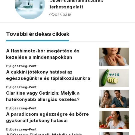
Down-szindróma szűrés
terhesség alatt
2026.03.18.
További érdekes cikkek
A Hashimoto-kór megértése és
kezelése a mindennapokban
By
Egészség-Pont
A cukkini jótékony hatásai az
egészségünkre és táplálkozásunkra
By
Egészség-Pont
Claritine vagy Cetirizin: Melyik a
hatékonyabb allergiás kezelés?
By
Egészség-Pont
A paradicsom egészségre és bőrre
gyakorolt jótékony hatásai
By
Egészség-Pont