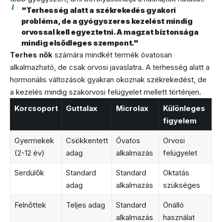
"Terhesség alatt a székrekedés gyakori
probléma, de a gyógyszeres kezelést mindig
orvossal kell egyeztetni. A magzat biztonsága
mindig elsődleges szempont."
Terhes nők
számára mindkét termék óvatosan
alkalmazható, de csak orvosi javaslatra. A terhesség alatt a
hormonális változások gyakran okoznak székrekedést, de
a kezelés mindig szakorvosi felügyelet mellett történjen.
Korcsoport
Guttalax
Microlax
Különleges
figyelem
Gyermekek
Csökkentett
Óvatos
Orvosi
(2-12 év)
adag
alkalmazás
felügyelet
Serdülők
Standard
Standard
Oktatás
adag
alkalmazás
szükséges
Felnőttek
Teljes adag
Standard
Önálló
alkalmazás
használat