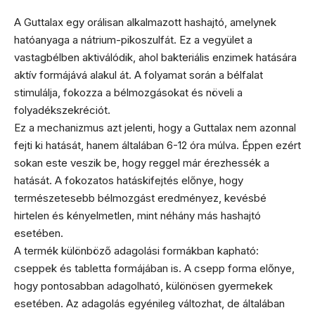
A Guttalax egy orálisan alkalmazott hashajtó, amelynek
hatóanyaga a nátrium-pikoszulfát. Ez a vegyület a
vastagbélben aktiválódik, ahol bakteriális enzimek hatására
aktív formájává alakul át. A folyamat során a bélfalat
stimulálja, fokozza a bélmozgásokat és növeli a
folyadékszekréciót.
Ez a mechanizmus azt jelenti, hogy a Guttalax nem azonnal
fejti ki hatását, hanem általában 6-12 óra múlva. Éppen ezért
sokan este veszik be, hogy reggel már érezhessék a
hatását. A fokozatos hatáskifejtés előnye, hogy
természetesebb bélmozgást eredményez, kevésbé
hirtelen és kényelmetlen, mint néhány más hashajtó
esetében.
A termék különböző adagolási formákban kapható:
cseppek és tabletta formájában is. A csepp forma előnye,
hogy pontosabban adagolható, különösen gyermekek
esetében. Az adagolás egyénileg változhat, de általában