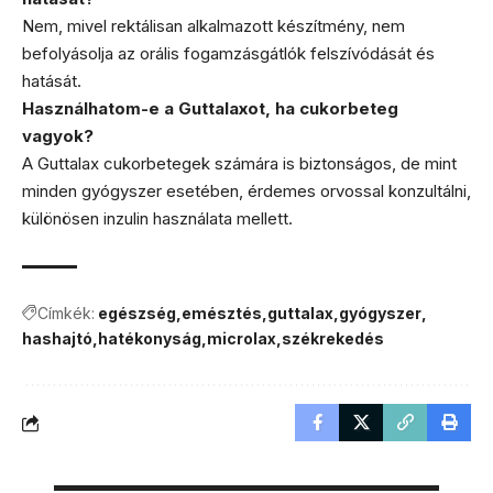
Nem, mivel rektálisan alkalmazott készítmény, nem
befolyásolja az orális fogamzásgátlók felszívódását és
hatását.
Használhatom-e a Guttalaxot, ha cukorbeteg
vagyok?
A Guttalax cukorbetegek számára is biztonságos, de mint
minden gyógyszer esetében, érdemes orvossal konzultálni,
különösen inzulin használata mellett.
Címkék:
egészség
emésztés
guttalax
gyógyszer
hashajtó
hatékonyság
microlax
székrekedés