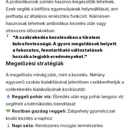
A probiotikumok szintén hasznos kiegészítők lehetnek.
Ezek segítik a bélflóra egyensúlyának helyreállítását, ami
javíthatja az általános emésztési funkciót. Különösen
hasznosak lehetnek antibiotikus kezelés után vagy
stresszes időszakokban.
"A székrekedés kezelésében a türelem
kulcsfontosságú. A gyors megoldások helyett
a fokozatos, fenntartható változtatások
hozzák a legjobb eredményeket."
Megelőzési stratégiák
A megelőzés mindig jobb, mint a kezelés. Néhány
egyszerű szokás kialakításával jelentősen csökkenthetjük a
székrekedés kialakulásának kockázatát:
Reggeli pohár víz:
Ébredés után egy pohár langyos víz
segítheti a bélműködés beindítását
Rostban gazdag reggeli:
Zabpehely gyümölccsel
kiváló kezdés a naphoz
Napi séta:
Rendszeres mozgás természetes