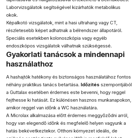
Laborvizsgálatok segítségével kizárhatók metabolikus
okok.
Képalkotó vizsgálatok, mint a hasi ultrahang vagy CT,
részletesebb képet adhatnak a bélrendszer állapotáról.
Speciális esetekben kolonoszkópia vagy egyéb
endoszkópos vizsgálatok válhatnak szükségessé.
Gyakorlati tanácsok a mindennapi
használathoz
A hashajtók hatékony és biztonságos használatához fontos
néhány praktikus tanács betartása.
Időzítés
szempontjából
a Guttalax esetében érdemes este bevenni, hogy reggel
fejthesse ki hatását. Ez különösen hasznos munkanapokon,
amikor reggel van időnk a WC használatára.
A Microlax alkalmazása előtt érdemes meggyőződni arról,
hogy van elegendő időnk és megfelelő helyen vagyunk a
hatás bekövetkeztekor. Otthoni környezet ideális, de