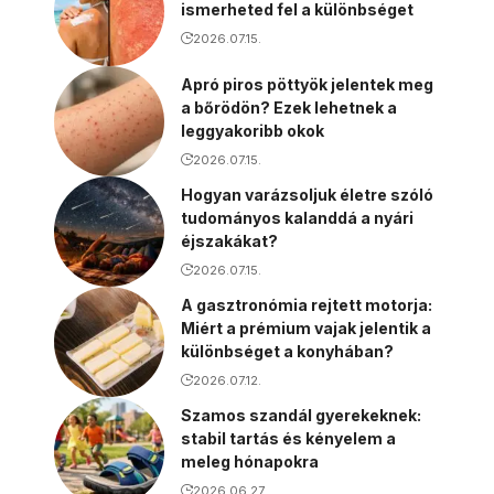
ismerheted fel a különbséget
2026.07.15.
Apró piros pöttyök jelentek meg
a bőrödön? Ezek lehetnek a
leggyakoribb okok
2026.07.15.
Hogyan varázsoljuk életre szóló
tudományos kalanddá a nyári
éjszakákat?
2026.07.15.
A gasztronómia rejtett motorja:
Miért a prémium vajak jelentik a
különbséget a konyhában?
2026.07.12.
Szamos szandál gyerekeknek:
stabil tartás és kényelem a
meleg hónapokra
2026.06.27.