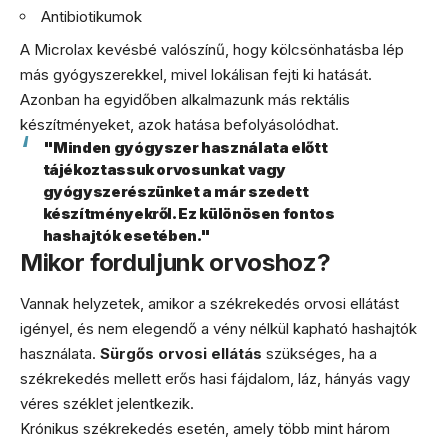
Antibiotikumok
A Microlax kevésbé valószínű, hogy kölcsönhatásba lép
más gyógyszerekkel, mivel lokálisan fejti ki hatását.
Azonban ha egyidőben alkalmazunk más rektális
készítményeket, azok hatása befolyásolódhat.
"Minden gyógyszer használata előtt
tájékoztassuk orvosunkat vagy
gyógyszerészünket a már szedett
készítményekről. Ez különösen fontos
hashajtók esetében."
Mikor forduljunk orvoshoz?
Vannak helyzetek, amikor a székrekedés orvosi ellátást
igényel, és nem elegendő a vény nélkül kapható hashajtók
használata.
Sürgős orvosi ellátás
szükséges, ha a
székrekedés mellett erős hasi fájdalom, láz, hányás vagy
véres széklet jelentkezik.
Krónikus székrekedés esetén, amely több mint három