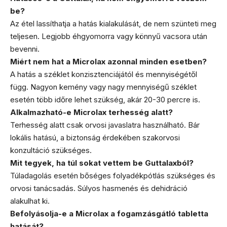
be?
Az étel lassíthatja a hatás kialakulását, de nem szünteti meg
teljesen. Legjobb éhgyomorra vagy könnyű vacsora után
bevenni.
Miért nem hat a Microlax azonnal minden esetben?
A hatás a széklet konzisztenciájától és mennyiségétől
függ. Nagyon kemény vagy nagy mennyiségű széklet
esetén több időre lehet szükség, akár 20-30 percre is.
Alkalmazható-e Microlax terhesség alatt?
Terhesség alatt csak orvosi javaslatra használható. Bár
lokális hatású, a biztonság érdekében szakorvosi
konzultáció szükséges.
Mit tegyek, ha túl sokat vettem be Guttalaxból?
Túladagolás esetén bőséges folyadékpótlás szükséges és
orvosi tanácsadás. Súlyos hasmenés és dehidráció
alakulhat ki.
Befolyásolja-e a Microlax a fogamzásgátló tabletta
hatását?