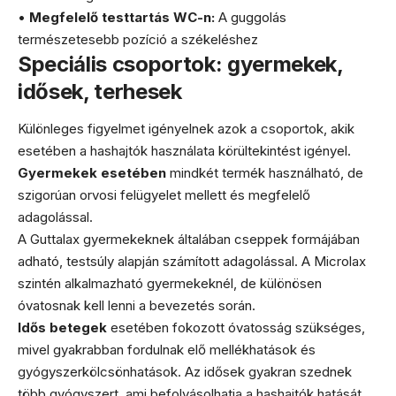
•
Megfelelő testtartás WC-n:
A guggolás
természetesebb pozíció a székeléshez
Speciális csoportok: gyermekek,
idősek, terhesek
Különleges figyelmet igényelnek azok a csoportok, akik
esetében a hashajtók használata körültekintést igényel.
Gyermekek esetében
mindkét termék használható, de
szigorúan orvosi felügyelet mellett és megfelelő
adagolással.
A Guttalax gyermekeknek általában cseppek formájában
adható, testsúly alapján számított adagolással. A Microlax
szintén alkalmazható gyermekeknél, de különösen
óvatosnak kell lenni a bevezetés során.
Idős betegek
esetében fokozott óvatosság szükséges,
mivel gyakrabban fordulnak elő mellékhatások és
gyógyszerkölcsönhatások. Az idősek gyakran szednek
több gyógyszert, ami befolyásolhatja a hashajtók hatását.