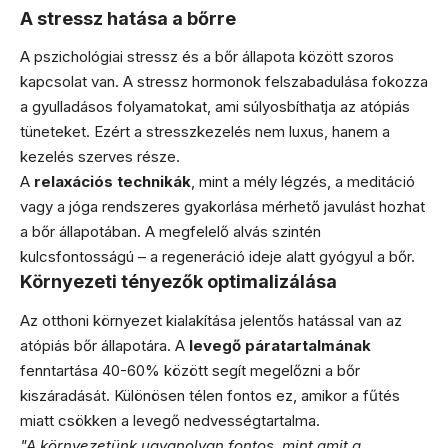
A stressz hatása a bőrre
A pszichológiai stressz és a bőr állapota között szoros
kapcsolat van. A stressz hormonok felszabadulása fokozza
a gyulladásos folyamatokat, ami súlyosbíthatja az atópiás
tüneteket. Ezért a stresszkezelés nem luxus, hanem a
kezelés szerves része.
A
relaxációs technikák
, mint a mély légzés, a meditáció
vagy a jóga rendszeres gyakorlása mérhető javulást hozhat
a bőr állapotában. A megfelelő alvás szintén
kulcsfontosságú – a regeneráció ideje alatt gyógyul a bőr.
Környezeti tényezők optimalizálása
Az otthoni környezet kialakítása jelentős hatással van az
atópiás bőr állapotára. A
levegő páratartalmának
fenntartása 40-60% között segít megelőzni a bőr
kiszáradását. Különösen télen fontos ez, amikor a fűtés
miatt csökken a levegő nedvességtartalma.
"A környezetünk ugyanolyan fontos, mint amit a