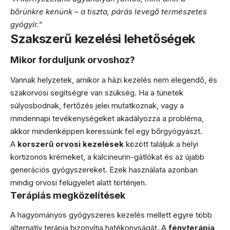
bőrünkre kenünk – a tiszta, párás levegő természetes
gyógyír."
Szakszerű kezelési lehetőségek
Mikor forduljunk orvoshoz?
Vannak helyzetek, amikor a házi kezelés nem elegendő, és
szakorvosi segítségre van szükség. Ha a tünetek
súlyosbodnak, fertőzés jelei mutatkoznak, vagy a
mindennapi tevékenységeket akadályozza a probléma,
akkor mindenképpen keressünk fel egy bőrgyógyászt.
A
korszerű orvosi kezelések
között találjuk a helyi
kortizonos krémeket, a kalcineurin-gátlókat és az újabb
generációs gyógyszereket. Ezek használata azonban
mindig orvosi felügyelet alatt történjen.
Terápiás megközelítések
A hagyományos gyógyszeres kezelés mellett egyre több
alternatív terápia bizonyítja hatékonyságát. A
fényterápia