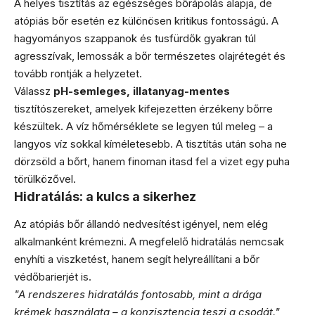
A helyes tisztítás az egészséges bőrápolás alapja, de
atópiás bőr esetén ez különösen kritikus fontosságú. A
hagyományos szappanok és tusfürdők gyakran túl
agresszívak, lemossák a bőr természetes olajrétegét és
tovább rontják a helyzetet.
Válassz
pH-semleges, illatanyag-mentes
tisztítószereket, amelyek kifejezetten érzékeny bőrre
készültek. A víz hőmérséklete se legyen túl meleg – a
langyos víz sokkal kíméletesebb. A tisztítás után soha ne
dörzsöld a bőrt, hanem finoman itasd fel a vizet egy puha
törülközővel.
Hidratálás: a kulcs a sikerhez
Az atópiás bőr állandó nedvesítést igényel, nem elég
alkalmanként krémezni. A megfelelő hidratálás nemcsak
enyhíti a viszketést, hanem segít helyreállítani a bőr
védőbarierjét is.
"A rendszeres hidratálás fontosabb, mint a drága
krémek használata – a konzisztencia teszi a csodát."