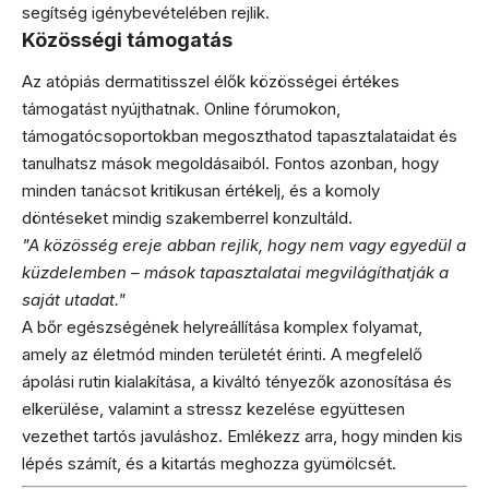
segítség igénybevételében rejlik.
Közösségi támogatás
Az atópiás dermatitisszel élők közösségei értékes
támogatást nyújthatnak. Online fórumokon,
támogatócsoportokban megoszthatod tapasztalataidat és
tanulhatsz mások megoldásaiból. Fontos azonban, hogy
minden tanácsot kritikusan értékelj, és a komoly
döntéseket mindig szakemberrel konzultáld.
"A közösség ereje abban rejlik, hogy nem vagy egyedül a
küzdelemben – mások tapasztalatai megvilágíthatják a
saját utadat."
A bőr egészségének helyreállítása komplex folyamat,
amely az életmód minden területét érinti. A megfelelő
ápolási rutin kialakítása, a kiváltó tényezők azonosítása és
elkerülése, valamint a stressz kezelése együttesen
vezethet tartós javuláshoz. Emlékezz arra, hogy minden kis
lépés számít, és a kitartás meghozza gyümölcsét.