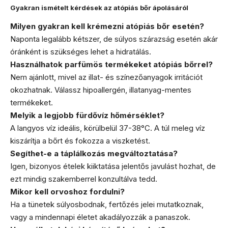
Gyakran ismételt kérdések az atópiás bőr ápolásáról
Milyen gyakran kell krémezni atópiás bőr esetén?
Naponta legalább kétszer, de súlyos szárazság esetén akár
óránként is szükséges lehet a hidratálás.
Használhatok parfümös termékeket atópiás bőrrel?
Nem ajánlott, mivel az illat- és színezőanyagok irritációt
okozhatnak. Válassz hipoallergén, illatanyag-mentes
termékeket.
Melyik a legjobb fürdővíz hőmérséklet?
A langyos víz ideális, körülbelül 37-38°C. A túl meleg víz
kiszárítja a bőrt és fokozza a viszketést.
Segíthet-e a táplálkozás megváltoztatása?
Igen, bizonyos ételek kiiktatása jelentős javulást hozhat, de
ezt mindig szakemberrel konzultálva tedd.
Mikor kell orvoshoz fordulni?
Ha a tünetek súlyosbodnak, fertőzés jelei mutatkoznak,
vagy a mindennapi életet akadályozzák a panaszok.