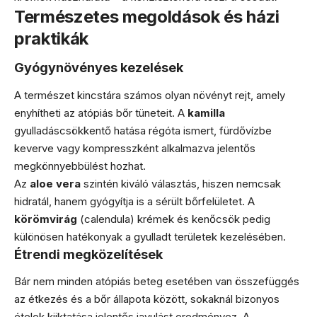
Természetes megoldások és házi
praktikák
Gyógynövényes kezelések
A természet kincstára számos olyan növényt rejt, amely
enyhítheti az atópiás bőr tüneteit. A
kamilla
gyulladáscsökkentő hatása régóta ismert, fürdővízbe
keverve vagy kompresszként alkalmazva jelentős
megkönnyebbülést hozhat.
Az
aloe vera
szintén kiváló választás, hiszen nemcsak
hidratál, hanem gyógyítja is a sérült bőrfelületet. A
körömvirág
(calendula) krémek és kenőcsök pedig
különösen hatékonyak a gyulladt területek kezelésében.
Étrendi megközelítések
Bár nem minden atópiás beteg esetében van összefüggés
az étkezés és a bőr állapota között, sokaknál bizonyos
ételek kiiktatása jelentős javulást eredményez. A