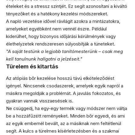
ételeket és a stressz szintjét. Ez segít azonosítani a kiváltó
tényezőket és a hatékony kezelési módszereket.
A napló vezetése idővel rávilágít azokra a mintázatokra,
amelyeket egyébként nem vennél észre. Például
kiderülhet, hogy bizonyos időjárási körülmények vagy
élethelyzetek rendszeresen súlyosbítják a tüneteket.
"A saját testünk a legjobb tanítómesterünk – csak meg
kell tanulnunk hallgatni a jelzéseit."
Türelem és kitartás
Az atópiás bőr kezelése hosszú távú elköteleződést
igényel. Nincsenek csodaszerek, amelyek egyik napról a
másikra megoldják a problémát. A javulás fokozatos, és
gyakran vannak visszaesések is.
Ne csüggedj, ha egy-egy termék vagy módszer nem váltja
be a hozzáfűzött reményeket. Minden bőr egyedi, és ami
az egyik embernél bevált, az a másiknak nem feltétlenül
segít. A kulcs a türelmes kísérletezésben és a szakmai