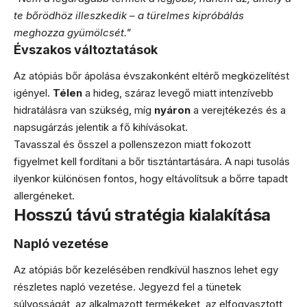
te bőrödhöz illeszkedik – a türelmes kipróbálás
meghozza gyümölcsét."
Évszakos változtatások
Az atópiás bőr ápolása évszakonként eltérő megközelítést
igényel.
Télen
a hideg, száraz levegő miatt intenzívebb
hidratálásra van szükség, míg
nyáron
a verejtékezés és a
napsugárzás jelentik a fő kihívásokat.
Tavasszal és ősszel a pollenszezon miatt fokozott
figyelmet kell fordítani a bőr tisztántartására. A napi tusolás
ilyenkor különösen fontos, hogy eltávolítsuk a bőrre tapadt
allergéneket.
Hosszú távú stratégia kialakítása
Napló vezetése
Az atópiás bőr kezelésében rendkívül hasznos lehet egy
részletes napló vezetése. Jegyezd fel a tünetek
súlyosságát, az alkalmazott termékeket, az elfogyasztott