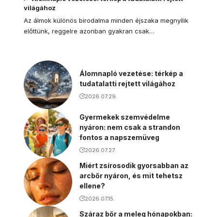
világához
Az álmok különös birodalma minden éjszaka megnyílik
előttünk, reggelre azonban gyakran csak…
Álomnapló vezetése: térkép a
tudatalatti rejtett világához
2026.07.29.
Gyermekek szemvédelme
nyáron: nem csak a strandon
fontos a napszemüveg
2026.07.27.
Miért zsírosodik gyorsabban az
arcbőr nyáron, és mit tehetsz
ellene?
2026.07.15.
Száraz bőr a meleg hónapokban: