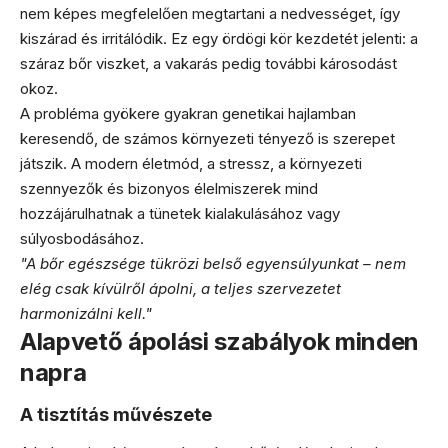
nem képes megfelelően megtartani a nedvességet, így
kiszárad és irritálódik. Ez egy ördögi kör kezdetét jelenti: a
száraz bőr viszket, a vakarás pedig további károsodást
okoz.
A probléma gyökere gyakran genetikai hajlamban
keresendő, de számos környezeti tényező is szerepet
játszik. A modern életmód, a stressz, a környezeti
szennyezők és bizonyos élelmiszerek mind
hozzájárulhatnak a tünetek kialakulásához vagy
súlyosbodásához.
"A bőr egészsége tükrözi belső egyensúlyunkat – nem
elég csak kívülről ápolni, a teljes szervezetet
harmonizálni kell."
Alapvető ápolási szabályok minden
napra
A tisztítás művészete