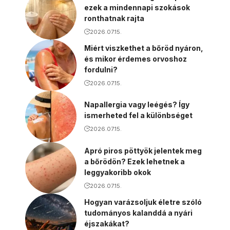
ezek a mindennapi szokások
ronthatnak rajta
2026.07.15.
Miért viszkethet a bőröd nyáron,
és mikor érdemes orvoshoz
fordulni?
2026.07.15.
Napallergia vagy leégés? Így
ismerheted fel a különbséget
2026.07.15.
Apró piros pöttyök jelentek meg
a bőrödön? Ezek lehetnek a
leggyakoribb okok
2026.07.15.
Hogyan varázsoljuk életre szóló
tudományos kalanddá a nyári
éjszakákat?