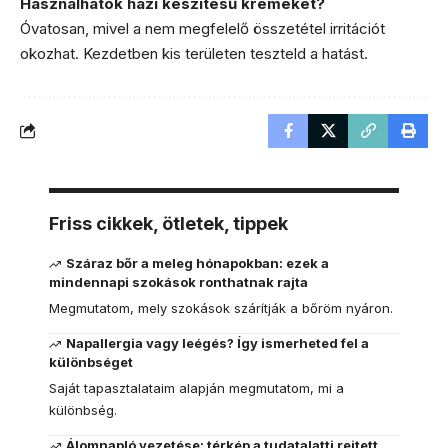
Használhatok házi készítésű krémeket?
Óvatosan, mivel a nem megfelelő összetétel irritációt
okozhat. Kezdetben kis területen teszteld a hatást.
Friss cikkek, ötletek, tippek
Száraz bőr a meleg hónapokban: ezek a
mindennapi szokások ronthatnak rajta
Megmutatom, mely szokások szárítják a bőröm nyáron.
Napallergia vagy leégés? Így ismerheted fel a
különbséget
Saját tapasztalataim alapján megmutatom, mi a
különbség.
Álomnapló vezetése: térkép a tudatalatti rejtett