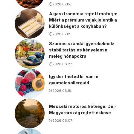
2026.07.15.
A gasztronómia rejtett motorja:
Miért a prémium vajak jelentik a
különbséget a konyhában?
2026.07.12.
Szamos szandál gyerekeknek:
stabil tartás és kényelem a
meleg hónapokra
2026.06.27.
Így derítheted ki, van-e
gyümölcsallergiád
2026.06.18.
Mecseki motoros hétvége: Dél-
Magyarország rejtett ékköve
2026.06.07.