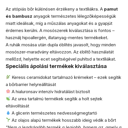
Az atópiás bőr különösen érzékeny a textíliákra. A
pamut
és bambusz
anyagok természetes lélegzőképességük
miatt ideálisak, míg a műszálas anyagokat és a gyapjút
érdemes kerülni. A mosószerek kiválasztása is fontos –
használj hipoallergén, illatanyag-mentes termékeket.
A ruhák mosása után dupla öblítés javasolt, hogy minden
mosószer-maradvány eltávozzon. Az öblítő használatát
mellőzd, helyette ecet segítségével puhítsd a textíliákat.
Speciális ápolási termékek kiválasztása
Keress ceramidokat tartalmazó krémeket – ezek segítik
a bőrbarrier helyreállítását
A hialuronsav intenzív hidratálást biztosít
Az urea tartalmú termékek segítik a holt sejtek
eltávolítását
A glicerin természetes nedvességmegtartó
Az olajos alapú termékek hosszabb ideig védik a bőrt
"Nem a legdrágább termék a legjobb, hanem az, amely a