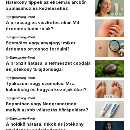
Hatékony tippek az ekcémás arcbőr
ápolásához és kezeléséhez
By
Egészség-Pont
A pirosság és viszketés okai: Mit
érdemes tudni róluk?
By
Egészség-Pont
Szemölcs vagy anyajegy: mikor
érdemes orvoshoz fordulni?
By
Egészség-Pont
A bronzit hatása: a természet csodája
és jótékony tulajdonságai
By
Egészség-Pont
Tyúkszem vagy szemölcs: Mi a
különbség és hogyan kezeljük őket?
By
Egészség-Pont
Bepanthen vagy Neogranormon:
melyik a jobb választás bőrápolásra?
By
Egészség-Pont
A holdkő hatása: titkok és jótékony