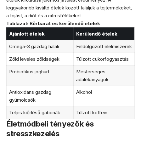
leggyakoribb kiváltó ételek között találjuk a tejtermékeket,
a tojást, a diót és a citrusfélékeket.
Táblázat: Bőrbarát és kerülendő ételek
Ajánlott ételek
Kerülendő ételek
Omega-3 gazdag halak
Feldolgozott élelmiszerek
Zöld leveles zöldségek
Túlzott cukorfogyasztás
Probiotikus joghurt
Mesterséges
adalékanyagok
Antioxidáns gazdag
Alkohol
gyümölcsök
Teljes kiőrlésű gabonák
Túlzott koffein
Életmódbeli tényezők és
stresszkezelés