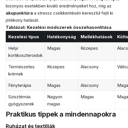
bizonyos esetekben kiváló eredményeket hoz, míg az
akupunktúra
a stressz csökkentésén keresztül fejti ki
jótékony hatását.
Táblázat: Kezelési módszerek összehasonlítása
Kezelési típus
Hatékonyság
Mellékhatások
Költ
Helyi
Magas
Közepes
Alac
kortikoszteroidok
Természetes
Közepes
Alacsony
Válto
krémek
Fényterápia
Magas
Alacsony
Maga
Szisztémás
Nagyon
Magas
Maga
gyógyszerek
magas
Praktikus tippek a mindennapokra
Ruházat és textíliák