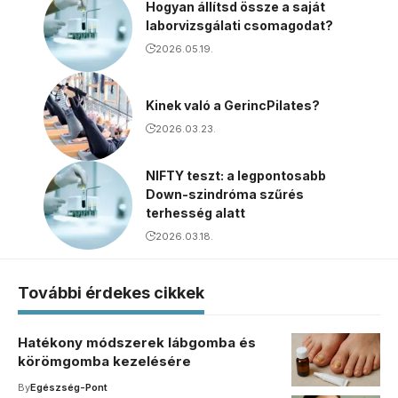
Hogyan állítsd össze a saját
laborvizsgálati csomagodat?
2026.05.19.
Kinek való a GerincPilates?
2026.03.23.
NIFTY teszt: a legpontosabb
Down-szindróma szűrés
terhesség alatt
2026.03.18.
További érdekes cikkek
Hatékony módszerek lábgomba és
körömgomba kezelésére
By
Egészség-Pont