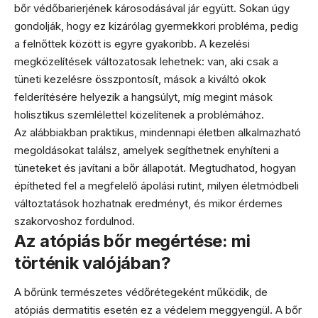
bőr védőbarierjének károsodásával jár együtt. Sokan úgy
gondolják, hogy ez kizárólag gyermekkori probléma, pedig
a felnőttek között is egyre gyakoribb. A kezelési
megközelítések változatosak lehetnek: van, aki csak a
tüneti kezelésre összpontosít, mások a kiváltó okok
felderítésére helyezik a hangsúlyt, míg megint mások
holisztikus szemlélettel közelítenek a problémához.
Az alábbiakban praktikus, mindennapi életben alkalmazható
megoldásokat találsz, amelyek segíthetnek enyhíteni a
tüneteket és javítani a bőr állapotát. Megtudhatod, hogyan
építheted fel a megfelelő ápolási rutint, milyen életmódbeli
változtatások hozhatnak eredményt, és mikor érdemes
szakorvoshoz fordulnod.
Az atópiás bőr megértése: mi
történik valójában?
A bőrünk természetes védőrétegeként működik, de
atópiás dermatitis esetén ez a védelem meggyengül. A bőr