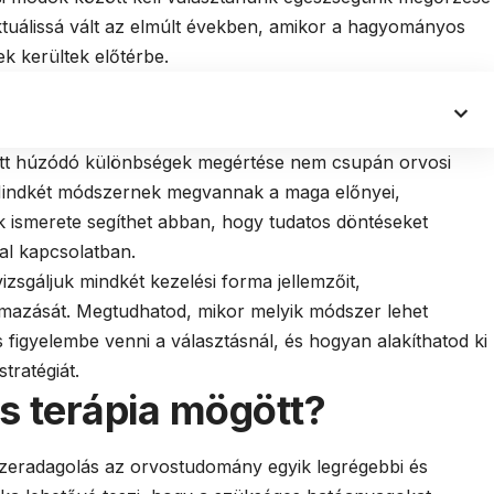
tuálissá vált az elmúlt években, amikor a hagyományos
ek kerültek előtérbe.
t húzódó különbségek megértése nem csupán orvosi
indkét módszernek megvannak a maga előnyei,
yek ismerete segíthet abban, hogy tudatos döntéseket
al kapcsolatban.
zsgáljuk mindkét kezelési forma jellemzőit,
lmazását. Megtudhatod, mikor melyik módszer lehet
figyelembe venni a választásnál, és hogyan alakíthatod ki
tratégiát.
iós terápia mögött?
szeradagolás az orvostudomány egyik legrégebbi és