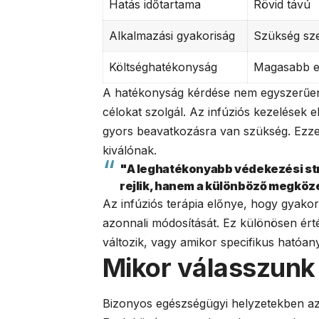
Hatás időtartama
Rövid távú
Alkalmazási gyakoriság
Szükség sze
Költséghatékonyság
Magasabb eg
A hatékonyság kérdése nem egyszerűe
célokat szolgál. Az infúziós kezelések
gyors beavatkozásra van szükség. Ezz
kiválónak.
"A leghatékonyabb védekezési st
rejlik, hanem a különböző megköz
Az infúziós terápia előnye, hogy gyakorla
azonnali módosítását. Ez különösen ért
változik, vagy amikor specifikus hatóan
Mikor válasszunk 
Bizonyos egészségügyi helyzetekben az 