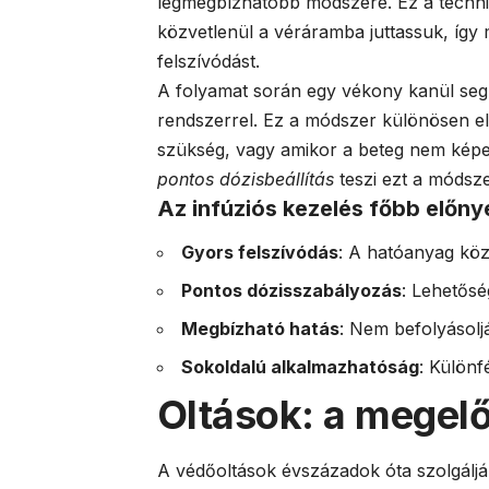
legmegbízhatóbb módszere. Ez a techni
közvetlenül a véráramba juttassuk, így
felszívódást.
A folyamat során egy vékony kanül seg
rendszerrel. Ez a módszer különösen e
szükség, vagy amikor a beteg nem képe
pontos dózisbeállítás
teszi ezt a módsze
Az infúziós kezelés főbb előnye
Gyors felszívódás
: A hatóanyag köz
Pontos dózisszabályozás
: Lehetős
Megbízható hatás
: Nem befolyásol
Sokoldalú alkalmazhatóság
: Különf
Oltások: a megel
A védőoltások évszázadok óta szolgáljá