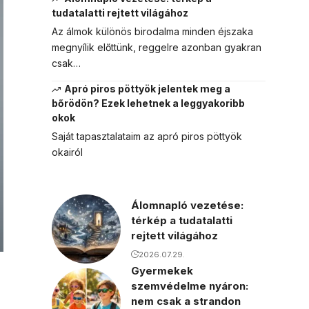
tudatalatti rejtett világához
Az álmok különös birodalma minden éjszaka
megnyílik előttünk, reggelre azonban gyakran
csak…
Apró piros pöttyök jelentek meg a
bőrödön? Ezek lehetnek a leggyakoribb
okok
Saját tapasztalataim az apró piros pöttyök
okairól
Álomnapló vezetése:
térkép a tudatalatti
rejtett világához
2026.07.29.
Gyermekek
szemvédelme nyáron:
nem csak a strandon