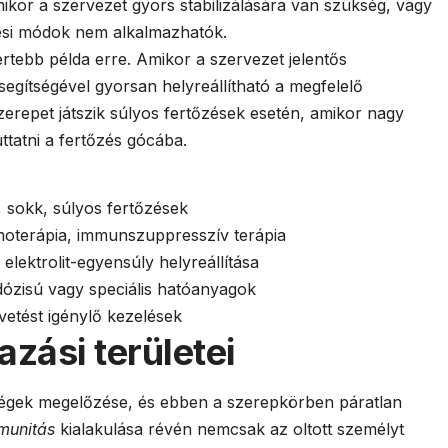
ikor a szervezet gyors stabilizálására van szükség, vagy
si módok nem alkalmazhatók.
ertebb példa erre. Amikor a szervezet jelentős
segítségével gyorsan helyreállítható a megfelelő
erepet játszik súlyos fertőzések esetén, amikor nagy
uttatni a fertőzés gócába.
 sokk, súlyos fertőzések
moterápia, immunszuppresszív terápia
 elektrolit-egyensúly helyreállítása
dózisú vagy speciális hatóanyagok
vetést igénylő kezelések
zási területei
gségek megelőzése, és ebben a szerepkörben páratlan
mmunitás
kialakulása révén nemcsak az oltott személyt