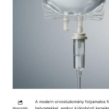
A modern orvostudomány folyamatos fe
helyzetekkel, amikor különböző kezelé
Megosztás