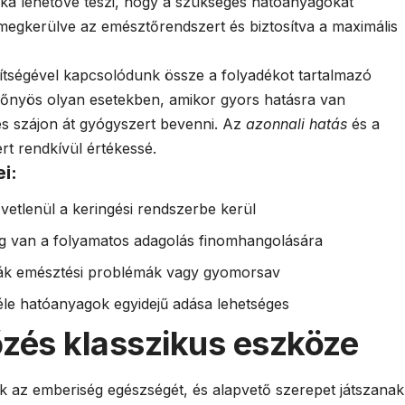
ka lehetővé teszi, hogy a szükséges hatóanyagokat
 megkerülve az emésztőrendszert és biztosítva a maximális
ítségével kapcsolódunk össze a folyadékot tartalmazó
lőnyös olyan esetekben, amikor gyors hatásra van
s szájon át gyógyszert bevenni. Az
azonnali hatás
és a
rt rendkívül értékessé.
i:
vetlenül a keringési rendszerbe kerül
ég van a folyamatos adagolás finomhangolására
ják emésztési problémák vagy gyomorsav
éle hatóanyagok egyidejű adása lehetséges
őzés klasszikus eszköze
k az emberiség egészségét, és alapvető szerepet játszanak