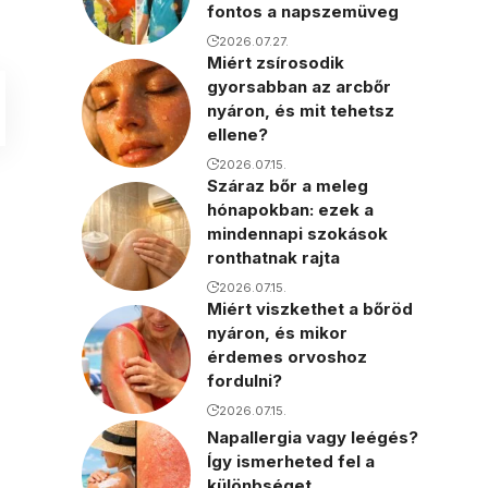
fontos a napszemüveg
2026.07.27.
Miért zsírosodik
gyorsabban az arcbőr
nyáron, és mit tehetsz
ellene?
2026.07.15.
Száraz bőr a meleg
hónapokban: ezek a
mindennapi szokások
ronthatnak rajta
2026.07.15.
Miért viszkethet a bőröd
nyáron, és mikor
érdemes orvoshoz
fordulni?
2026.07.15.
Napallergia vagy leégés?
Így ismerheted fel a
különbséget