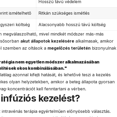
Hosszú távú védelem
rint ismételhető
Ritkán szükséges ismétlés
yszeri költség
Alacsonyabb hosszú távú költség
n megválaszolható, mivel mindkét módszer más-más
 elsősorban
akut állapotok kezelésére
alkalmasak, amikor
el szemben az oltások a
megelőzés területén
bizonyulnak
ratégia nem egyetlen módszer alkalmazásában
elítések okos kombinálásában."
tilag azonnal kifejti hatását, és lehetővé teszi a kezelés
ékes olyan helyzetekben, amikor a beteg állapota gyorsan
yag-koncentrációt kell fenntartani a vérben.
infúziós kezelést?
intravénás terápia egyértelműen előnyösebb választás.