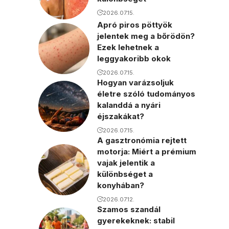
2026.07.15.
Apró piros pöttyök
jelentek meg a bőrödön?
Ezek lehetnek a
leggyakoribb okok
2026.07.15.
Hogyan varázsoljuk
életre szóló tudományos
kalanddá a nyári
éjszakákat?
2026.07.15.
A gasztronómia rejtett
motorja: Miért a prémium
vajak jelentik a
különbséget a
konyhában?
2026.07.12.
Szamos szandál
gyerekeknek: stabil