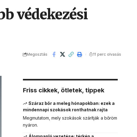
bb védekezési
Megosztás
11 perc olvasás
Friss cikkek, ötletek, tippek
Száraz bőr a meleg hónapokban: ezek a
mindennapi szokások ronthatnak rajta
Megmutatom, mely szokások szárítják a bőröm
nyáron.
Álomnapló vezetése: térkép a