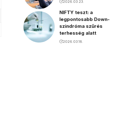
2026.03.23.
NIFTY teszt: a
legpontosabb Down-
szindróma szűrés
terhesség alatt
2026.03.18.