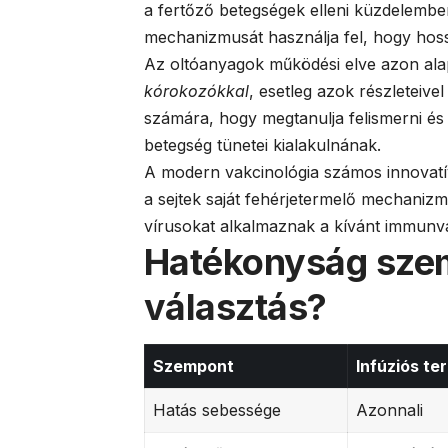
a fertőző betegségek elleni küzdelemb
mechanizmusát használja fel, hogy hoss
Az oltóanyagok működési elve azon ala
kórokozókkal
, esetleg azok részleteive
számára, hogy megtanulja felismerni és
betegség tünetei kialakulnának.
A modern vakcinológia számos innovatí
a sejtek saját fehérjetermelő mechanizm
vírusokat alkalmaznak a kívánt immunvá
Hatékonyság szem
választás?
Szempont
Infúziós te
Hatás sebessége
Azonnali