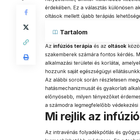
érdekében. Ez a választás különösen ak
oltások mellett újabb terápiás lehetőség
Tartalom
Az
infúziós terápia
és az
oltások
közöt
szakemberek számára fontos kérdés. M
alkalmazási területei és korlátai, amel
hozzunk saját egészségügyi ellátásunkk
Az alábbi sorok során részletesen megvi
hatásmechanizmusát és gyakorlati alka
előnyösebb, milyen tényezőket érdemes 
a számodra legmegfelelőbb védekezési s
Mi rejlik az infúz
Az intravénás folyadékpótlás és gyógy