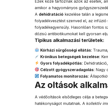
Ezek közé tartoznak azok az esetek, am
amikor a hagyományos gyógyszerszedé
A
dehidratáció
kezelése talán a legism
folyadékvesztést szenved el, az infúzió 
folyadékegyensúly. Hasonlóan fontos sz
dózisú antibiotikumokat kell gyorsan elj
Tipikus alkalmazási területek:
Kórházi sürgősségi ellátás
: Trauma,
Krónikus betegségek kezelése
: Ke
Gyors folyadékpótlás
: Dehidratáció,
Célzott gyógyszeradagolás
: Nagy 
Folyamatos monitorozás
: Állapotkö
Az oltások alkalma
A védőoltások elsődleges célja a bete
hatékonyságot mutatnak. A
kollektív i