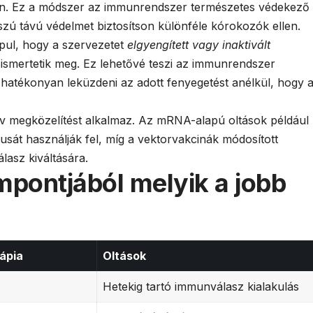
en. Ez a módszer az immunrendszer természetes védekező
zú távú védelmet biztosítson különféle kórokozók ellen.
pul, hogy a szervezetet
elgyengített vagy inaktivált
l ismertetik meg. Ez lehetővé teszi az immunrendszer
 hatékonyan leküzdeni az adott fenyegetést anélkül, hogy 
v megközelítést alkalmaz. Az mRNA-alapú oltások például
usát használják fel, míg a vektorvakcinák módosított
lasz kiváltására.
pontjából melyik a jobb
rápia
Oltások
Hetekig tartó immunválasz kialakulás