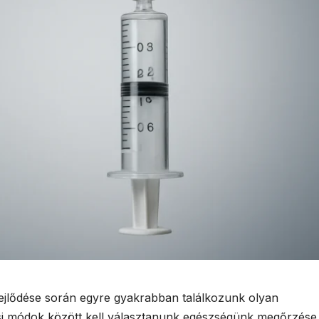
jlődése során egyre gyakrabban találkozunk olyan
si módok között kell választanunk egészségünk megőrzése