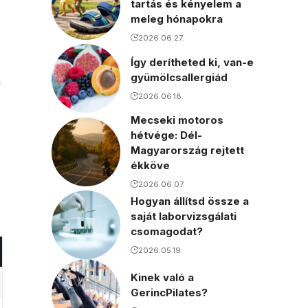
tartás és kényelem a
meleg hónapokra
2026.06.27.
Így derítheted ki, van-e
gyümölcsallergiád
a
2026.06.18.
Mecseki motoros
hétvége: Dél-
Magyarország rejtett
ékköve
2026.06.07.
Hogyan állítsd össze a
saját laborvizsgálati
csomagodat?
2026.05.19.
Kinek való a
GerincPilates?