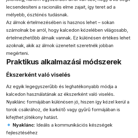
lecsendesíteni a racionális elme zajait, így teret ad a
mélyebb, ösztönös tudásnak.
Az álmok értelmezésében is hasznos lehet – sokan
számolnak be arról, hogy kalcedon közelében világosabb,
értelmezhetőbb álmaik vannak. Ez különösen értékes lehet
azoknak, akik az álmok üzeneteit szeretnék jobban
megérteni.
Praktikus alkalmazási módszerek
Ékszerként való viselés
Az egyik legegyszerűbb és leghatékonyabb módja a
kalcedon használatának az ékszerként való viselés.
Nyaklánc formájában különösen jó, hiszen így közel kerül a
torok csákrához, de karkötő vagy gyűrű formájában is
kifejthet jótékony hatást.
Nyaklánc
: Ideális a kommunikációs készségek
fejlesztéséhez