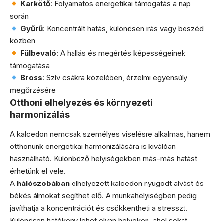
Karkötő
: Folyamatos energetikai támogatás a nap
során
Gyűrű
: Koncentrált hatás, különösen írás vagy beszéd
közben
Fülbevaló
: A hallás és megértés képességeinek
támogatása
Bross
: Szív csákra közelében, érzelmi egyensúly
megőrzésére
Otthoni elhelyezés és környezeti
harmonizálás
A kalcedon nemcsak személyes viselésre alkalmas, hanem
otthonunk energetikai harmonizálására is kiválóan
használható. Különböző helyiségekben más-más hatást
érhetünk el vele.
A
hálószobában
elhelyezett kalcedon nyugodt alvást és
békés álmokat segíthet elő. A munkahelyiségben pedig
javíthatja a koncentrációt és csökkentheti a stresszt.
Különösen hatékony lehet olyan helyeken, ahol sokat