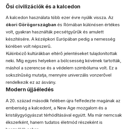
Ősi civilizációk és a kalcedon
A kalcedon használata több ezer évre nyúlik vissza. Az
ókori Görögországban
és Rómában különösen értékes
volt, gyakran használták pecsétgyűrűk és amulett
készítésére. A középkori Európában pedig a nemesség
körében volt népszerű.
Különböző kultúrákban eltérő jelentéseket tulajdonítottak
neki. Míg egyes helyeken a bölcsesség kövének tartották,
máshol a szerencse és a védelem szimbóluma volt. Ez a
sokszínűség mutatja, mennyire univerzális vonzerővel
rendelkezik ez az ásvány.
Modern újjáéledés
A 20. század második felében újra felfedezte magának az
emberiség a kalcedont, a New Age mozgalom és a
kristálygyógyászat térhódításával együtt. Ma már nemcsak
ékszerként, hanem tudatos életmód részeként is