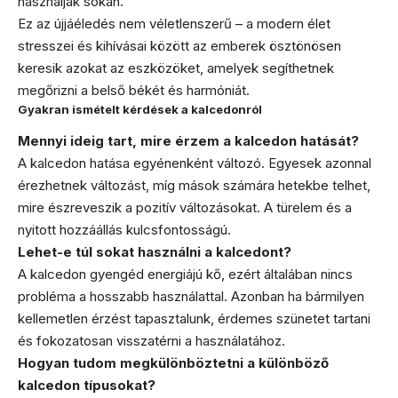
használják sokan.
Ez az újjáéledés nem véletlenszerű – a modern élet
stresszei és kihívásai között az emberek ösztönösen
keresik azokat az eszközöket, amelyek segíthetnek
megőrizni a belső békét és harmóniát.
Gyakran ismételt kérdések a kalcedonról
Mennyi ideig tart, mire érzem a kalcedon hatását?
A kalcedon hatása egyénenként változó. Egyesek azonnal
érezhetnek változást, míg mások számára hetekbe telhet,
mire észreveszik a pozitív változásokat. A türelem és a
nyitott hozzáállás kulcsfontosságú.
Lehet-e túl sokat használni a kalcedont?
A kalcedon gyengéd energiájú kő, ezért általában nincs
probléma a hosszabb használattal. Azonban ha bármilyen
kellemetlen érzést tapasztalunk, érdemes szünetet tartani
és fokozatosan visszatérni a használatához.
Hogyan tudom megkülönböztetni a különböző
kalcedon típusokat?