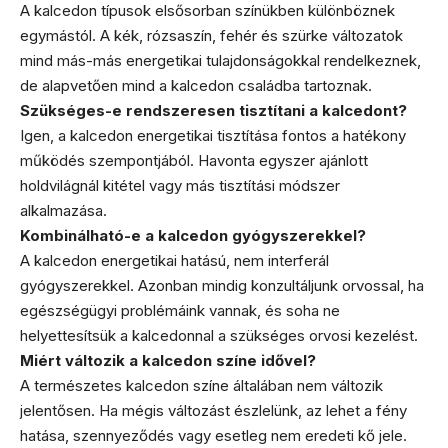
A kalcedon típusok elsősorban színükben különböznek
egymástól. A kék, rózsaszín, fehér és szürke változatok
mind más-más energetikai tulajdonságokkal rendelkeznek,
de alapvetően mind a kalcedon családba tartoznak.
Szükséges-e rendszeresen tisztítani a kalcedont?
Igen, a kalcedon energetikai tisztítása fontos a hatékony
működés szempontjából. Havonta egyszer ajánlott
holdvilágnál kitétel vagy más tisztítási módszer
alkalmazása.
Kombinálható-e a kalcedon gyógyszerekkel?
A kalcedon energetikai hatású, nem interferál
gyógyszerekkel. Azonban mindig konzultáljunk orvossal, ha
egészségügyi problémáink vannak, és soha ne
helyettesítsük a kalcedonnal a szükséges orvosi kezelést.
Miért változik a kalcedon színe idővel?
A természetes kalcedon színe általában nem változik
jelentősen. Ha mégis változást észlelünk, az lehet a fény
hatása, szennyeződés vagy esetleg nem eredeti kő jele.