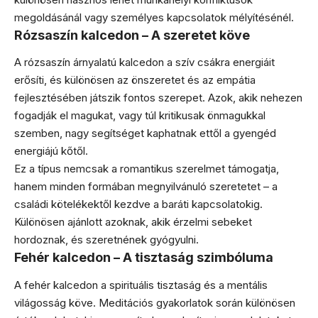
megoldásánál vagy személyes kapcsolatok mélyítésénél.
Rózsaszín kalcedon – A szeretet köve
A rózsaszín árnyalatú kalcedon a szív csákra energiáit
erősíti, és különösen az önszeretet és az empátia
fejlesztésében játszik fontos szerepet. Azok, akik nehezen
fogadják el magukat, vagy túl kritikusak önmagukkal
szemben, nagy segítséget kaphatnak ettől a gyengéd
energiájú kőtől.
Ez a típus nemcsak a romantikus szerelmet támogatja,
hanem minden formában megnyilvánuló szeretetet – a
családi kötelékektől kezdve a baráti kapcsolatokig.
Különösen ajánlott azoknak, akik érzelmi sebeket
hordoznak, és szeretnének gyógyulni.
Fehér kalcedon – A tisztaság szimbóluma
A fehér kalcedon a spirituális tisztaság és a mentális
világosság köve. Meditációs gyakorlatok során különösen