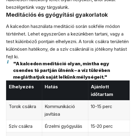
beszélgetünk vagy tárgyalunk.
Meditációs és gyógyítási gyakorlatok
A kalcedon használata meditáció során sokféle módon
történhet. Lehet egyszerűen a kezünkben tartani, vagy a
test különböző pontjain elhelyezni. A torok csákra területén
különösen hatékony, de a szív csákránál is jótékony hatást
fejt ki.
"A kalcedon meditáció olyan, mintha egy
csendes tó partján ülnénk – a víz tükrében
megláthatjuk saját lelkünk mélységeit."
Elhelyezés
Hatás
Ajánlott
időtartam
Torok csákra
Kommunikáció
10-15 perc
javítása
Szív csákra
Érzelmi gyógyulás
15-20 perc