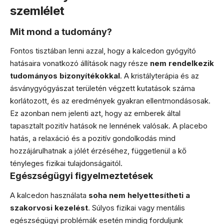
szemlélet
Mit mond a tudomány?
Fontos tisztában lenni azzal, hogy a kalcedon gyógyító
hatásaira vonatkozó állítások nagy része
nem rendelkezik
tudományos bizonyítékokkal
. A kristályterápia és az
ásványgyógyászat területén végzett kutatások száma
korlátozott, és az eredmények gyakran ellentmondásosak.
Ez azonban nem jelenti azt, hogy az emberek által
tapasztalt pozitív hatások ne lennének valósak. A placebo
hatás, a relaxáció és a pozitív gondolkodás mind
hozzájárulhatnak a jólét érzéséhez, függetlenül a kő
tényleges fizikai tulajdonságaitól.
Egészségügyi figyelmeztetések
A kalcedon használata
soha nem helyettesítheti a
szakorvosi kezelést
. Súlyos fizikai vagy mentális
egészségügyi problémák esetén mindig forduljunk