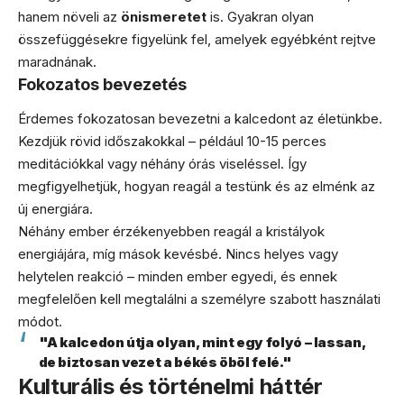
hanem növeli az
önismeretet
is. Gyakran olyan
összefüggésekre figyelünk fel, amelyek egyébként rejtve
maradnának.
Fokozatos bevezetés
Érdemes fokozatosan bevezetni a kalcedont az életünkbe.
Kezdjük rövid időszakokkal – például 10-15 perces
meditációkkal vagy néhány órás viseléssel. Így
megfigyelhetjük, hogyan reagál a testünk és az elménk az
új energiára.
Néhány ember érzékenyebben reagál a kristályok
energiájára, míg mások kevésbé. Nincs helyes vagy
helytelen reakció – minden ember egyedi, és ennek
megfelelően kell megtalálni a személyre szabott használati
módot.
"A kalcedon útja olyan, mint egy folyó – lassan,
de biztosan vezet a békés öböl felé."
Kulturális és történelmi háttér