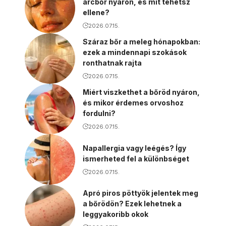
arcbőr nyáron, és mit tehetsz
ellene?
2026.07.15.
Száraz bőr a meleg hónapokban:
ezek a mindennapi szokások
ronthatnak rajta
2026.07.15.
Miért viszkethet a bőröd nyáron,
és mikor érdemes orvoshoz
fordulni?
2026.07.15.
Napallergia vagy leégés? Így
ismerheted fel a különbséget
2026.07.15.
Apró piros pöttyök jelentek meg
a bőrödön? Ezek lehetnek a
leggyakoribb okok