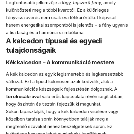
Legfontosabb jellemzője a
lágy, tejszerű fény
, amely
különbözteti meg a többi kvarctól. Ez a különleges
fényvisszaverés nem csak esztétikai értéket képvisel,
hanem energetikai szempontból is jelentős – a fény ugyanis
a tisztaság és a harmónia szimbóluma.
A kalcedon típusai és egyedi
tulajdonságaik
Kék kalcedon – A kommunikáció mestere
A kék kalcedon az egyik legismertebb és legkeresettebb
változat. Ezt a típust különösen azok kedvelik, akik a
kommunikációs készségeik fejlesztésén dolgoznak. A
torokcsákrával
való erős kapcsolata révén segít abban,
hogy őszintén és tisztán fejezzük ki magunkat.
Sokan tapasztalják, hogy a kék kalcedon viselése vagy
közelben tartása során könnyebben találják meg a
megfelelő szavakat nehéz beszélgetések során. Ez
különösen hasznos lehet munkahelyi konfliktusok