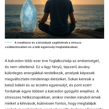
A meditáció és a kristályok segíthetnek a stressz
csökkentésében és a lelki egyensúly megtalálásában.
A kalcedon több ezer éve foglalkoztatja az emberiséget,
és nem véletlenül. Ez a lágy fényű, tejszerű ásvány
különleges energiákkal rendelkezik, amelyek képesek
megváltoztatni mindennapi életünket. Sokan keresik a
belső békét és az érzelmi egyensúlyt, és pont ezért
fordulnak egyre többen a kalcedon gyógyító erejéhez. A
stresszes hétköznapokban, amikor minden irányból érnek
minket a kihívások, különösen fontos, hogy megtaláljuk