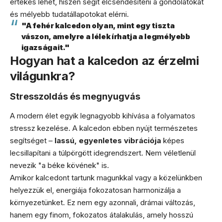
értékes lehet, hiszen segít elcsendesíteni a gondolatokat
és mélyebb tudatállapotokat elérni.
"A fehér kalcedon olyan, mint egy tiszta
vászon, amelyre a lélek írhatja a legmélyebb
igazságait."
Hogyan hat a kalcedon az érzelmi
világunkra?
Stresszoldás és megnyugvás
A modern élet egyik legnagyobb kihívása a folyamatos
stressz kezelése. A kalcedon ebben nyújt természetes
segítséget –
lassú, egyenletes vibrációja
képes
lecsillapítani a túlpörgött idegrendszert. Nem véletlenül
nevezik "a béke kövének" is.
Amikor kalcedont tartunk magunkkal vagy a közelünkben
helyezzük el, energiája fokozatosan harmonizálja a
környezetünket. Ez nem egy azonnali, drámai változás,
hanem egy finom, fokozatos átalakulás, amely hosszú