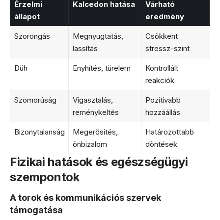
Érzelmi
Kalcedon hatása
Várható
állapot
eredmény
Szorongás
Megnyugtatás,
Csökkent
lassítás
stressz-szint
Düh
Enyhítés, türelem
Kontrollált
reakciók
Szomorúság
Vigasztalás,
Pozitívabb
reménykeltés
hozzáállás
Bizonytalanság
Megerősítés,
Határozottabb
önbizalom
döntések
Fizikai hatások és egészségügyi
szempontok
A torok és kommunikációs szervek
támogatása