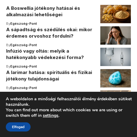
A Boswellia jótékony hatásai és
alkalmazási lehetőségei
By
Egészség-Pont
A sápadtság és szédülés okai: mikor
érdemes orvoshoz fordulni?
By
Egészség-Pont
Infúzió vagy oltás: melyik a
hatékonyabb védekezési forma?
By
Egészség-Pont
A larimar hatása: spirituális és fizikai
jótékony tulajdonságai
By
Egészség-Pont
Ashwagandha ellenjavallatok: Mire
A weboldalon a minőségi felhasználói élmény érdekében sütiket
érdemes figyelni a használatakor?
használunk.
You can find out more about which cookies we are using or
By
Egészség-Pont
A krizolit hatása: gyógyító erő és
switch them off in
settings
.
spirituális jelentőség
Elfogad
By
Egészség-Pont
A gyermekláncfű egészségünkre