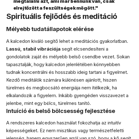
megtalálni azt, ami már bennünk van, csak
elrejtőzött a feszültségek mögött."
Spirituális fejlődés és meditáció
Mélyebb tudatállapotok elérése
A kalcedon kiváló segítő lehet a meditációs gyakorlatban.
Lassú, stabil vibrációja
segít elcsendesíteni a
gondolatok zaját és mélyebb belső csendbe vezet. Sokan
tapasztalják, hogy kalcedon jelenlétében könnyebben
tudnak koncentrálni és hosszabb ideig tartani a figyelmet.
Kezdő meditálók számára különösen ajánlott, hiszen
türelmes és megbocsátó energiája nem ítélkezik, ha
elkalandozik a figyelem. Inkább gyengéden visszavezet a
jelenbe, mint egy bölcs, türelmes tanító.
Intuíció és belső bölcsesség fejlesztése
A rendszeres kalcedon használat fokozhatja az intuitív
képességeket. Ez nem misztikus vagy természetfeletti
jelenség, hanem egyszerűen arról van szó, hogy a kő segít