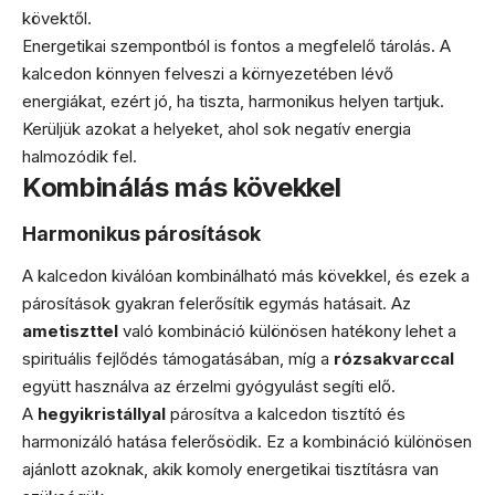
kövektől.
Energetikai szempontból is fontos a megfelelő tárolás. A
kalcedon könnyen felveszi a környezetében lévő
energiákat, ezért jó, ha tiszta, harmonikus helyen tartjuk.
Kerüljük azokat a helyeket, ahol sok negatív energia
halmozódik fel.
Kombinálás más kövekkel
Harmonikus párosítások
A kalcedon kiválóan kombinálható más kövekkel, és ezek a
párosítások gyakran felerősítik egymás hatásait. Az
ametiszttel
való kombináció különösen hatékony lehet a
spirituális fejlődés támogatásában, míg a
rózsakvarccal
együtt használva az érzelmi gyógyulást segíti elő.
A
hegyikristállyal
párosítva a kalcedon tisztító és
harmonizáló hatása felerősödik. Ez a kombináció különösen
ajánlott azoknak, akik komoly energetikai tisztításra van