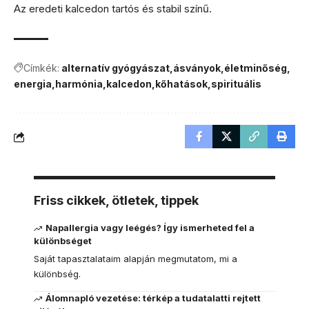
Az eredeti kalcedon tartós és stabil színű.
Címkék:
alternatív gyógyászat
ásványok
életminőség
energia
harmónia
kalcedon
kőhatások
spirituális
Friss cikkek, ötletek, tippek
Napallergia vagy leégés? Így ismerheted fel a
különbséget
Saját tapasztalataim alapján megmutatom, mi a
különbség.
Álomnapló vezetése: térkép a tudatalatti rejtett