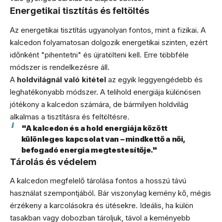
Energetikai tisztítás és feltöltés
Az energetikai tisztítás ugyanolyan fontos, mint a fizikai. A
kalcedon folyamatosan dolgozik energetikai szinten, ezért
időnként "pihentetni" és újratölteni kell. Erre többféle
módszer is rendelkezésre áll.
A
holdvilágnál való kitétel
az egyik leggyengédebb és
leghatékonyabb módszer. A telihold energiája különösen
jótékony a kalcedon számára, de bármilyen holdvilág
alkalmas a tisztításra és feltöltésre.
"A kalcedon és a hold energiája között
különleges kapcsolat van – mindkettő a női,
befogadó energia megtestesítője."
Tárolás és védelem
A kalcedon megfelelő tárolása fontos a hosszú távú
használat szempontjából. Bár viszonylag kemény kő, mégis
érzékeny a karcolásokra és ütésekre. Ideális, ha külön
tasakban vagy dobozban tároljuk, távol a keményebb