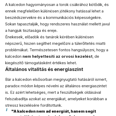
A kalcedon hagyományosan a torok csákrához kötődik, és
ennek megfelelően különösen jótékony hatással lehet a
beszédszervekre és a kommunikációs képességekre.
Sokan tapasztalják, hogy rendszeres használat mellett javul
a hangjuk tisztasága és ereje.
Énekesek, előadók és tanárok körében különösen
népszerű, hiszen segíthet megelőzni a túlerőltetés miatti
problémákat. Természetesen fontos hangsúlyozni, hogy a
kalcedon
nem helyettesíti az orvosi kezelést
, de
kiegészítő támogatásként értékes lehet.
Általános vitalitás és energiaszint
Bár a kalcedon elsősorban megnyugtató hatásáról ismert,
paradox módon képes növelni az általános energiaszintet
is. Ez azért lehetséges, mert a feszültségek oldásával
felszabadítja azokat az energiákat, amelyeket korábban a
stressz kezelésére fordítottunk.
"A kalcedon nem ad energiát, hanem segít