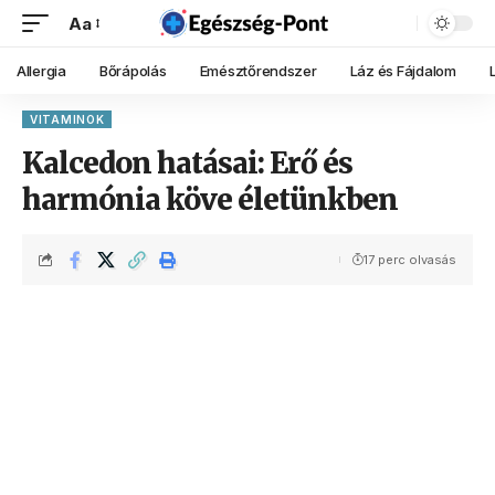
Aa
Allergia
Bőrápolás
Emésztőrendszer
Láz és Fájdalom
VITAMINOK
Kalcedon hatásai: Erő és
harmónia köve életünkben
17 perc olvasás