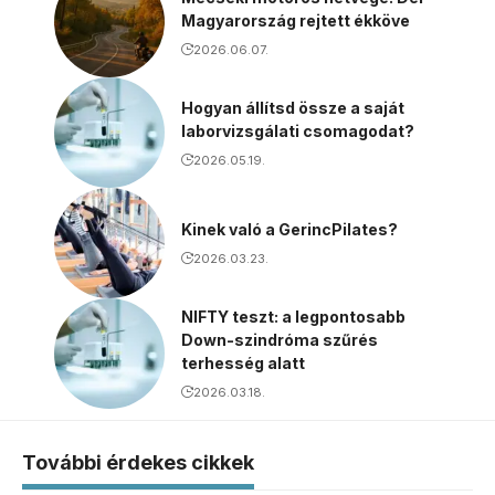
Magyarország rejtett ékköve
2026.06.07.
Hogyan állítsd össze a saját
laborvizsgálati csomagodat?
2026.05.19.
Kinek való a GerincPilates?
2026.03.23.
NIFTY teszt: a legpontosabb
Down-szindróma szűrés
terhesség alatt
2026.03.18.
További érdekes cikkek