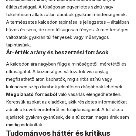
átlátszósággal. A túlságosan egyenletes színű vagy
tökéletesen átlátszatlan darabok gyakran mesterségesek.
A természetes kalcedon tapintása is jellegzetes – általában
hűvös és sima, de nem túlságosan fényes. A mesterséges
változatok gyakran túl fényesek vagy műanyagos
tapintásúak.
Ár-érték arány és beszerzési források
A kalcedon ára nagyban függ a minőségétől, méretétől és
ritkaságától. A közönséges változatok viszonylag
megfizethető áron kaphatók, míg a ritka színű vagy
különösen szép darabok jelentősen drágábbak lehetnek.
Megbízható forrásból
való vásárlás elengedhetetlen.
Keressük azokat az eladókat, akik részletes információkat
adnak a kövek eredetéről és tulajdonságairól. A túl olcsó
ajánlatok gyakran gyanúsak, de a túlzottan magas árak sem
mindig indokoltak.
Tudományos háttér és kritikus