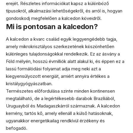
erejét. Részletes információkat kapsz a különböző
típusokról, alkalmazási lehetőségekről, és arról is, hogyan
gondoskodj megfelelően a kalcedon köveidről.
Mi is pontosan a kalcedon?
A kalcedon a kvarc család egyik leggyengédebb tagja,
amely mikrokrisztályos szerkezetének köszönhetően
különleges tulajdonságokkal rendelkezik. Ez az ásvány a
Föld mélyén, hosszú évmilliók alatt alakul ki, és éppen ez a
lassú formálódási folyamat adja meg neki azt a
kiegyensúlyozott energiát, amiért annyira értékes a
kristálygyógyászatban.
Természetes előfordulása szinte minden kontinensen
megtalálható, de a legértékesebb darabok Brazíliából,
Uruguayból és Madagaszkárról származnak. A kalcedon
kemény, tartós kő, amely ellenáll a külső hatásoknak,
ugyanakkor energetikailag rendkívül érzékeny és
befogadó.