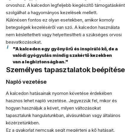
orvoshoz. A kalcedon legfeljebb kiegészítő támogatásként
szolgálhat a hagyományos kezelések mellett.
Különösen fontos ez olyan esetekben, amikor komoly
betegségek kezeléséről van szó. A kalcedon használata
nem késleltetheti vagy helyettesítheti a szükséges orvosi
beavatkozásokat.
"A kalcedon egy gyönyörű és inspiráló kő, de a
valódi gyógyulás mindig szakértő kezekben
van a legbiztonságban."
Személyes tapasztalatok beépítése
Napló vezetése
A kalcedon hatásainak nyomon követése érdekében
hasznos lehet napló vezetése. Jegyezzük fel, mikor és
hogyan használjuk a követ, milyen változásokat
tapasztalunk hangulatunkban, alvásunkban vagy általános
közérzetünkben.
Ez a gyakorlat nemcsak segít megérteni a kő hatásait,