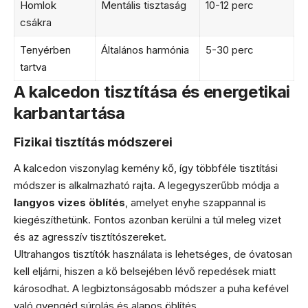
Homlok
Mentális tisztaság
10-12 perc
csákra
Tenyérben
Általános harmónia
5-30 perc
tartva
A kalcedon tisztítása és energetikai
karbantartása
Fizikai tisztítás módszerei
A kalcedon viszonylag kemény kő, így többféle tisztítási
módszer is alkalmazható rajta. A legegyszerűbb módja a
langyos vizes öblítés
, amelyet enyhe szappannal is
kiegészíthetünk. Fontos azonban kerülni a túl meleg vizet
és az agresszív tisztítószereket.
Ultrahangos tisztítók használata is lehetséges, de óvatosan
kell eljárni, hiszen a kő belsejében lévő repedések miatt
károsodhat. A legbiztonságosabb módszer a puha kefével
való gyengéd súrolás és alapos öblítés.