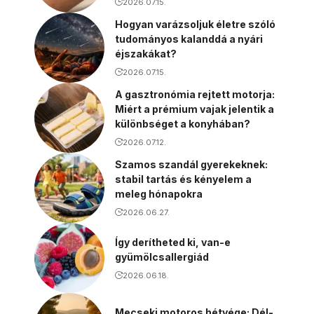
2026.07.15.
Hogyan varázsoljuk életre szóló
tudományos kalanddá a nyári
éjszakákat?
2026.07.15.
A gasztronómia rejtett motorja:
Miért a prémium vajak jelentik a
különbséget a konyhában?
2026.07.12.
Szamos szandál gyerekeknek:
stabil tartás és kényelem a
meleg hónapokra
2026.06.27.
Így derítheted ki, van-e
gyümölcsallergiád
2026.06.18.
Mecseki motoros hétvége: Dél-