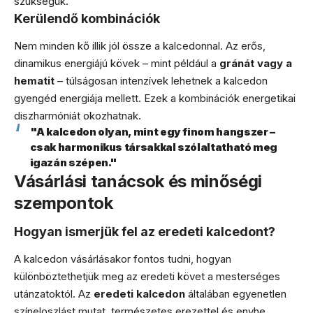
szükségük.
Kerülendő kombinációk
Nem minden kő illik jól össze a kalcedonnal. Az erős,
dinamikus energiájú kövek – mint például a
gránát vagy a
hematit
– túlságosan intenzívek lehetnek a kalcedon
gyengéd energiája mellett. Ezek a kombinációk energetikai
diszharmóniát okozhatnak.
"A kalcedon olyan, mint egy finom hangszer –
csak harmonikus társakkal szólaltatható meg
igazán szépen."
Vásárlási tanácsok és minőségi
szempontok
Hogyan ismerjük fel az eredeti kalcedont?
A kalcedon vásárlásakor fontos tudni, hogyan
különböztethetjük meg az eredeti követ a mesterséges
utánzatoktól. Az
eredeti kalcedon
általában egyenetlen
színeloszlást mutat, természetes erezettel és enyhe