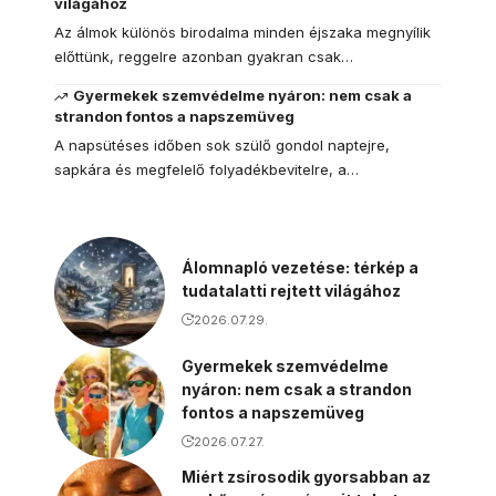
világához
Az álmok különös birodalma minden éjszaka megnyílik
előttünk, reggelre azonban gyakran csak…
Gyermekek szemvédelme nyáron: nem csak a
strandon fontos a napszemüveg
A napsütéses időben sok szülő gondol naptejre,
sapkára és megfelelő folyadékbevitelre, a…
Álomnapló vezetése: térkép a
tudatalatti rejtett világához
2026.07.29.
Gyermekek szemvédelme
nyáron: nem csak a strandon
fontos a napszemüveg
2026.07.27.
Miért zsírosodik gyorsabban az