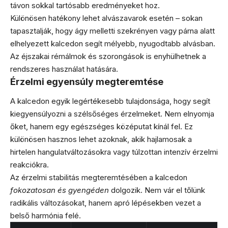
távon sokkal tartósabb eredményeket hoz.
Különösen hatékony lehet alvászavarok esetén – sokan
tapasztalják, hogy ágy melletti szekrényen vagy párna alatt
elhelyezett kalcedon segít mélyebb, nyugodtabb alvásban.
Az éjszakai rémálmok és szorongások is enyhülhetnek a
rendszeres használat hatására.
Érzelmi egyensúly megteremtése
A kalcedon egyik legértékesebb tulajdonsága, hogy segít
kiegyensúlyozni a szélsőséges érzelmeket. Nem elnyomja
őket, hanem egy egészséges középutat kínál fel. Ez
különösen hasznos lehet azoknak, akik hajlamosak a
hirtelen hangulatváltozásokra vagy túlzottan intenzív érzelmi
reakciókra.
Az érzelmi stabilitás megteremtésében a kalcedon
fokozatosan és gyengéden
dolgozik. Nem vár el tőlünk
radikális változásokat, hanem apró lépésekben vezet a
belső harmónia felé.