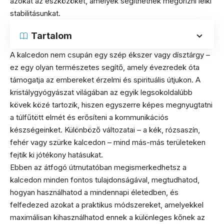
azokat az eszközöket, amelyek segíthetnek megőrizni lelki
stabilitásunkat.
Tartalom
A kalcedon nem csupán egy szép ékszer vagy dísztárgy –
ez egy olyan természetes segítő, amely évezredek óta
támogatja az embereket érzelmi és spirituális útjukon. A
kristálygyógyászat világában az egyik legsokoldalúbb
kövek közé tartozik, hiszen egyszerre képes megnyugtatni
a túlfűtött elmét és erősíteni a kommunikációs
készségeinket. Különböző változatai – a kék, rózsaszín,
fehér vagy szürke kalcedon – mind más-más területeken
fejtik ki jótékony hatásukat.
Ebben az átfogó útmutatóban megismerkedhetsz a
kalcedon minden fontos tulajdonságával, megtudhatod,
hogyan használhatod a mindennapi életedben, és
felfedezed azokat a praktikus módszereket, amelyekkel
maximálisan kihasználhatod ennek a különleges kőnek az