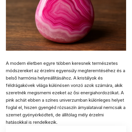
A modern életben egyre többen keresnek természetes
módszereket az érzelmi egyensúly megteremtéséhez és a
belső harmónia helyreállításához. A kristályok és
féldrágakövek világa különösen vonzó azok számára, akik
szeretnék megismerni ezeket az ősi energiahordozókat. A
pink achát ebben a színes univerzumban különleges helyet
foglal el, hiszen gyengéd rózsaszín árnyalataival nemcsak a
szemet gyönyörködteti, de állítólag mély érzelmi
hatásokkal is rendelkezik.