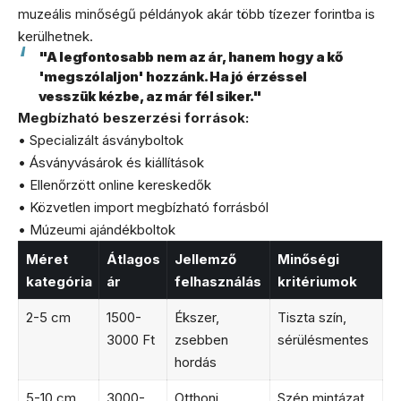
muzeális minőségű példányok akár több tízezer forintba is
kerülhetnek.
"A legfontosabb nem az ár, hanem hogy a kő
'megszólaljon' hozzánk. Ha jó érzéssel
vesszük kézbe, az már fél siker."
Megbízható beszerzési források:
• Specializált ásványboltok
• Ásványvásárok és kiállítások
• Ellenőrzött online kereskedők
• Közvetlen import megbízható forrásból
• Múzeumi ajándékboltok
Méret
Átlagos
Jellemző
Minőségi
kategória
ár
felhasználás
kritériumok
2-5 cm
1500-
Ékszer,
Tiszta szín,
3000 Ft
zsebben
sérülésmentes
hordás
5-10 cm
3000-
Otthoni
Szép mintázat,