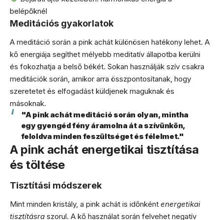
belépőknél
Meditációs gyakorlatok
A meditáció során a pink achát különösen hatékony lehet. A
kő energiája segíthet mélyebb meditatív állapotba kerülni
és fokozhatja a belső békét. Sokan használják szív csakra
meditációk során, amikor arra összpontosítanak, hogy
szeretetet és elfogadást küldjenek maguknak és
másoknak.
"A pink achát meditáció során olyan, mintha
egy gyengéd fény áramolna át a szívünkön,
feloldva minden feszültséget és félelmet."
A pink achát energetikai tisztítása
és töltése
Tisztítási módszerek
Mint minden kristály, a pink achát is időnként
energetikai
tisztításra
szorul. A kő használat során felvehet negatív