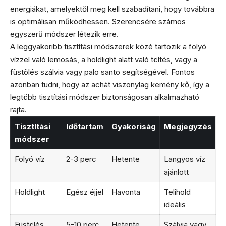
energiákat, amelyektől meg kell szabadítani, hogy továbbra
is optimálisan működhessen. Szerencsére számos
egyszerű módszer létezik erre.
A leggyakoribb tisztítási módszerek közé tartozik a folyó
vízzel való lemosás, a holdlight alatt való töltés, vagy a
füstölés szálvia vagy palo santo segítségével. Fontos
azonban tudni, hogy az achát viszonylag kemény kő, így a
legtöbb tisztítási módszer biztonságosan alkalmazható
rajta.
Tisztítási
Időtartam
Gyakoriság
Megjegyzés
módszer
Folyó víz
2-3 perc
Hetente
Langyos víz
ajánlott
Holdlight
Egész éjjel
Havonta
Telihold
ideális
Füstölés
5-10 perc
Hetente
Szálvia vagy