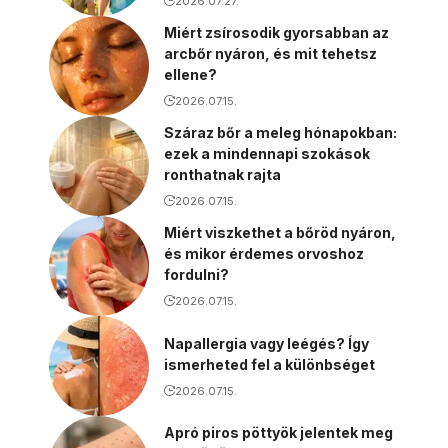
2026.07.27.
Miért zsírosodik gyorsabban az
arcbőr nyáron, és mit tehetsz
ellene?
2026.07.15.
Száraz bőr a meleg hónapokban:
ezek a mindennapi szokások
ronthatnak rajta
2026.07.15.
Miért viszkethet a bőröd nyáron,
és mikor érdemes orvoshoz
fordulni?
2026.07.15.
Napallergia vagy leégés? Így
ismerheted fel a különbséget
2026.07.15.
Apró piros pöttyök jelentek meg