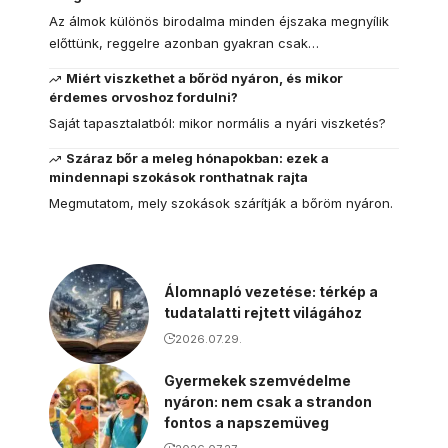
Az álmok különös birodalma minden éjszaka megnyílik
előttünk, reggelre azonban gyakran csak…
Miért viszkethet a bőröd nyáron, és mikor
érdemes orvoshoz fordulni?
Saját tapasztalatból: mikor normális a nyári viszketés?
Száraz bőr a meleg hónapokban: ezek a
mindennapi szokások ronthatnak rajta
Megmutatom, mely szokások szárítják a bőröm nyáron.
Álomnapló vezetése: térkép a
tudatalatti rejtett világához
2026.07.29.
Gyermekek szemvédelme
nyáron: nem csak a strandon
fontos a napszemüveg