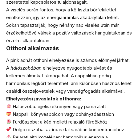
szeretettel kapcsolatos tulajdonságait.
A viselés során fontos, hogy a kő tiszta bőrfelülettel
érintkezzen, így az energiaáramlás akadálytalan lehet.
Sokan tapasztalják, hogy néhány nap viselés után már
érzékelhetővé válnak a pozitív változások hangulatukban és
érzelmi állapotukban.
Otthoni alkalmazás
A pink achát otthoni elhelyezése is számos előnnyel járhat.
A
hálószobában
elhelyezve nyugodtabb alvást és
kellemes álmokat támogathat. A nappaliban pedig
harmonikus légkört teremthet, ami különösen hasznos lehet
családi összejövetelek vagy vendégfogadás alkalmával.
Elhelyezési javaslatok otthonra:
Hálószoba: éjjeliszekrényen vagy párna alatt
Nappali: könyvespolcon vagy dohányzóasztalon
Fürdőszoba: a kád mellett relaxáló fürdőkhöz
Dolgozószoba: az íróasztal sarában koncentrációhoz
Bejárati ajtó közelében: harmonikus energia a