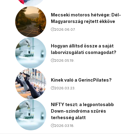
Mecseki motoros hétvége: Dél-
Magyarország rejtett ékköve
2026.06.07.
Hogyan állítsd össze a saját
laborvizsgálati csomagodat?
2026.05.19.
Kinek való a GerincPilates?
2026.03.23.
NIFTY teszt: a legpontosabb
Down-szindróma szűrés
terhesség alatt
2026.03.18.