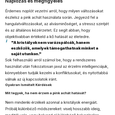
Naplózás és megfigyelés
Érdemes
naplót vezetni
arról, hogy milyen változásokat
észlelsz a pink achát használata során. Jegyezd fel a
hangulatváltozásokat, az alvásminőséget, a stressz szintjét
és az általános közérzetet. Ez segít abban, hogy
objektívabban értékeld a kő hatását az életedre.
"A kristályok nem varázspálcák, hanem
eszközök, amelyek támogathatnak minket a
saját utunkon."
Sok felhasználó arról számol be, hogy a rendszeres
használat után fokozatosan javul az érzelmi intelligenciájuk,
könnyebben tudják kezelni a konfliktusokat, és nyitottabbá
válnak az új kapcsolatok iránt.
Gyakran Ismételt Kérdések
Mit tegyek, ha nem érzem a pink achát hatását?
Nem mindenki érzékeli azonnal a kristályok energiáit.
Próbálj különböző módszereket: viselj hosszabb ideig,