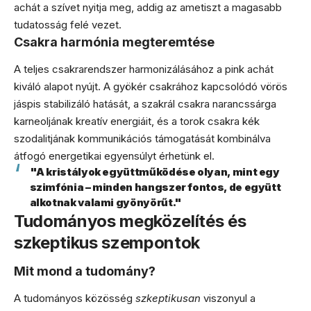
achát a szívet nyitja meg, addig az ametiszt a magasabb
tudatosság felé vezet.
Csakra harmónia megteremtése
A teljes csakrarendszer harmonizálásához a pink achát
kiváló alapot nyújt. A gyökér csakrához kapcsolódó vörös
jáspis stabilizáló hatását, a szakrál csakra narancssárga
karneoljának kreatív energiáit, és a torok csakra kék
szodalitjának kommunikációs támogatását kombinálva
átfogó energetikai egyensúlyt érhetünk el.
"A kristályok együttműködése olyan, mint egy
szimfónia – minden hangszer fontos, de együtt
alkotnak valami gyönyörűt."
Tudományos megközelítés és
szkeptikus szempontok
Mit mond a tudomány?
A tudományos közösség
szkeptikusan
viszonyul a