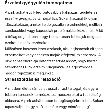
Érzelmi gyógyulás támogatása
A pink achát egyik legfontosabb alkalmazási területe az
érzelmi gyógyulás
támogatása. Sokan használják olyan
időszakokban, amikor feldolgozatlan érzelmekkel, múltbeli
sérülésekkel vagy kapcsolati problémákkal küzdenek. A kő
állítólag segít abban, hogy fokozatosan fel tudjuk dolgozni
ezeket a nehéz érzéseket.
Különösen hasznos lehet azoknak, akik hajlamosak elfojtani
érzelmeiket vagy nehezen tudják kifejezni, mit éreznek. A
pink achát energiája bátorítást adhat ahhoz, hogy nyíltan
szembenézzünk érzelmi világunkkal, és egészséges
módon fejezzük ki magunkat.
Stresszoldás és relaxáció
A modern élet számos stresszforrást tartogat, és egyre
többen keresnek természetes módszereket a feszültség
oldására. A pink achát ebben is segítségünkre lehet. Sokan
tapasztalják, hogy a kő jelenléte vagy érintése segít