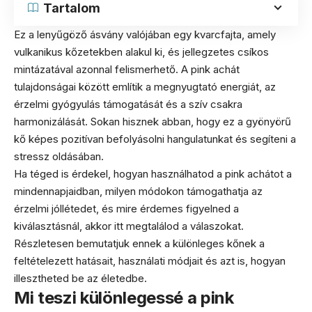
Tartalom
Ez a lenyűgöző ásvány valójában egy kvarcfajta, amely
vulkanikus kőzetekben alakul ki, és jellegzetes csíkos
mintázatával azonnal felismerhető. A pink achát
tulajdonságai között említik a megnyugtató energiát, az
érzelmi gyógyulás támogatását és a szív csakra
harmonizálását. Sokan hisznek abban, hogy ez a gyönyörű
kő képes pozitívan befolyásolni hangulatunkat és segíteni a
stressz oldásában.
Ha téged is érdekel, hogyan használhatod a pink achátot a
mindennapjaidban, milyen módokon támogathatja az
érzelmi jóllétedet, és mire érdemes figyelned a
kiválasztásnál, akkor itt megtalálod a válaszokat.
Részletesen bemutatjuk ennek a különleges kőnek a
feltételezett hatásait, használati módjait és azt is, hogyan
illesztheted be az életedbe.
Mi teszi különlegessé a pink