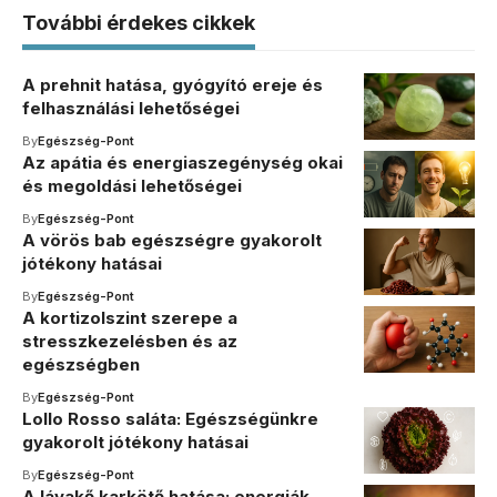
További érdekes cikkek
A prehnit hatása, gyógyító ereje és
felhasználási lehetőségei
By
Egészség-Pont
Az apátia és energiaszegénység okai
és megoldási lehetőségei
By
Egészség-Pont
A vörös bab egészségre gyakorolt
jótékony hatásai
By
Egészség-Pont
A kortizolszint szerepe a
stresszkezelésben és az
egészségben
By
Egészség-Pont
Lollo Rosso saláta: Egészségünkre
gyakorolt jótékony hatásai
By
Egészség-Pont
A lávakő karkötő hatása: energiák,