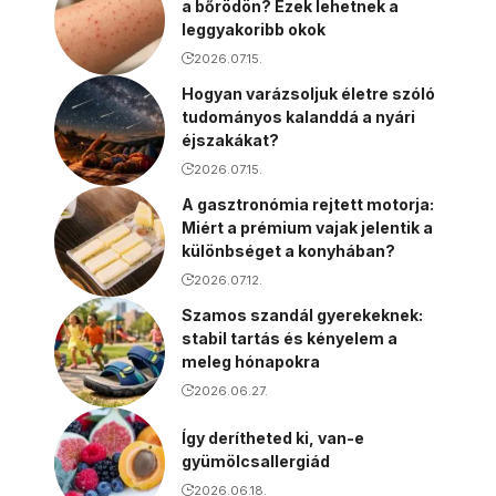
a bőrödön? Ezek lehetnek a
leggyakoribb okok
2026.07.15.
Hogyan varázsoljuk életre szóló
tudományos kalanddá a nyári
éjszakákat?
2026.07.15.
A gasztronómia rejtett motorja:
Miért a prémium vajak jelentik a
különbséget a konyhában?
2026.07.12.
Szamos szandál gyerekeknek:
stabil tartás és kényelem a
meleg hónapokra
2026.06.27.
Így derítheted ki, van-e
gyümölcsallergiád
2026.06.18.