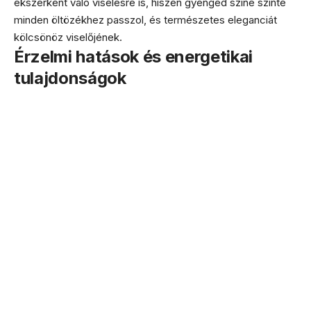
ékszerként való viselésre is, hiszen gyengéd színe szinte
minden öltözékhez passzol, és természetes eleganciát
kölcsönöz viselőjének.
Érzelmi hatások és energetikai
tulajdonságok