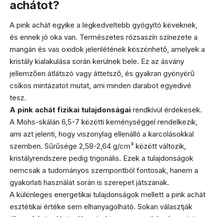
achátot?
A pink achát egyike a legkedveltebb gyógyító köveknek,
és ennek jó oka van. Természetes rózsaszín színezete a
mangán és vas oxidok jelenlétének köszönhető, amelyek a
kristály kialakulása során kerülnek bele. Ez az ásvány
jellemzően átlátszó vagy áttetsző, és gyakran gyönyörű
csíkos mintázatot mutat, ami minden darabot egyedivé
tesz.
A pink achát fizikai tulajdonságai
rendkívül érdekesek.
A Mohs-skálán 6,5-7 közötti keménységgel rendelkezik,
ami azt jelenti, hogy viszonylag ellenálló a karcolásokkal
szemben. Sűrűsége 2,58-2,64 g/cm³ között változik,
kristályrendszere pedig trigonális. Ezek a tulajdonságok
nemcsak a tudományos szempontból fontosak, hanem a
gyakorlati használat során is szerepet játszanak.
A különleges energetikai tulajdonságok mellett a pink achát
esztétikai értéke sem elhanyagolható. Sokan választják