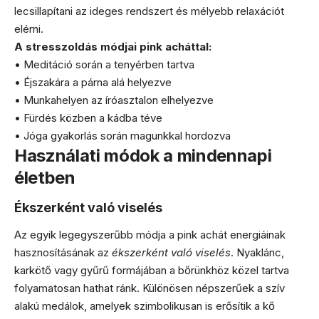
lecsillapítani az ideges rendszert és mélyebb relaxációt
elérni.
A stresszoldás módjai pink acháttal:
• Meditáció során a tenyérben tartva
• Éjszakára a párna alá helyezve
• Munkahelyen az íróasztalon elhelyezve
• Fürdés közben a kádba téve
• Jóga gyakorlás során magunkkal hordozva
Használati módok a mindennapi
életben
Ékszerként való viselés
Az egyik legegyszerűbb módja a pink achát energiáinak
hasznosításának az
ékszerként való viselés
. Nyaklánc,
karkötő vagy gyűrű formájában a bőrünkhöz közel tartva
folyamatosan hathat ránk. Különösen népszerűek a szív
alakú medálok, amelyek szimbolikusan is erősítik a kő