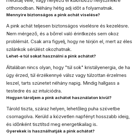
meditálj vele, vagy helyezd el különböző helyszínekre
otthonodban. Néhány hétig adj időt a folyamatnak.
Mennyire biztonságos a pink achát viselése?
A pink achát teljesen biztonságos viselésre és kezelésre.
Nem mérgező, és a bőrrel való érintkezés sem okoz
problémát. Csak arra figyelj, hogy ne törjön el, mert az éles
szilánkok sérülést okozhatnak.
Lehet-e túl sokat használni a pink achátot?
Általában nincs olyan, hogy "túl sok" kristályenergia, de ha
úgy érzed, túl érzékennyé válsz vagy túlzottan érzelmes
leszel, tarts szünetet néhány napig. Mindig hallgass a
testedre és az intuíciódra.
Hogyan tároljem a pink achátot használaton kívül?
Tárold tiszta, száraz helyen, lehetőleg puha szövetbe
csomagolva. Kerüld a közvetlen napfényt hosszabb ideig,
és időnként tisztítsd meg energetikailag is.
Gyerekek is használhatják a pink achátot?