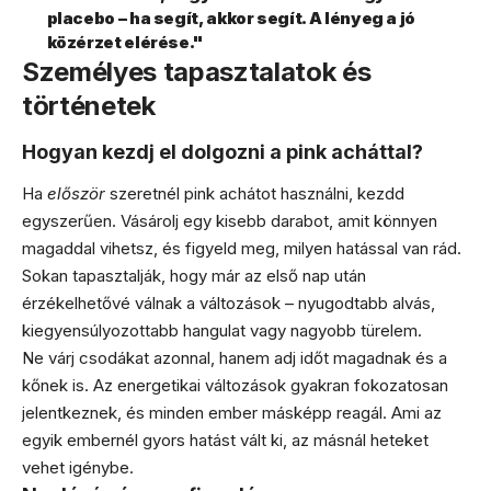
placebo – ha segít, akkor segít. A lényeg a jó
közérzet elérése."
Személyes tapasztalatok és
történetek
Hogyan kezdj el dolgozni a pink acháttal?
Ha
először
szeretnél pink achátot használni, kezdd
egyszerűen. Vásárolj egy kisebb darabot, amit könnyen
magaddal vihetsz, és figyeld meg, milyen hatással van rád.
Sokan tapasztalják, hogy már az első nap után
érzékelhetővé válnak a változások – nyugodtabb alvás,
kiegyensúlyozottabb hangulat vagy nagyobb türelem.
Ne várj csodákat azonnal, hanem adj időt magadnak és a
kőnek is. Az energetikai változások gyakran fokozatosan
jelentkeznek, és minden ember másképp reagál. Ami az
egyik embernél gyors hatást vált ki, az másnál heteket
vehet igénybe.