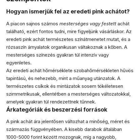
Hogyan ismerjük fel az eredeti pink achátot?
A piacon sajnos számos
mesterséges vagy festett
achát
található, ezért fontos tudni, mire figyeljünk vásárláskor. Az
eredeti pink achát természetes színátmenetet mutat, és a
rózsaszín árnyalatok organikusan váltakoznak a kőben. A
mesterséges színezés gyakran túl intenzív vagy
egyenletes.
Az eredeti achát hőmérséklete szobahőmérsékleten hűvös
tapintású, és nehezebb, mint a műanyag utánzatok. A
természetes csíkok és mintázatok sosem tökéletesen
szimmetrikusak, ellentétben a mesterséges változatokkal,
amelyek gyakran túl rendezettnek tűnnek.
Árkategóriák és beszerzési források
A pink achát ára jelentősen változhat a minőség, méret és
származás függvényében. A kisebb darabok általában
1000-5000 forint között mozognak, míg a nagyobb,