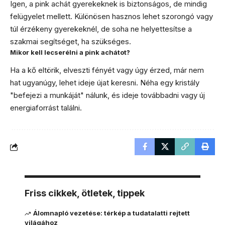
Igen, a pink achát gyerekeknek is biztonságos, de mindig
felügyelet mellett. Különösen hasznos lehet szorongó vagy
túl érzékeny gyerekeknél, de soha ne helyettesítse a
szakmai segítséget, ha szükséges.
Mikor kell lecserélni a pink achátot?
Ha a kő eltörik, elveszti fényét vagy úgy érzed, már nem
hat ugyanúgy, lehet ideje újat keresni. Néha egy kristály
"befejezi a munkáját" nálunk, és ideje továbbadni vagy új
energiaforrást találni.
Friss cikkek, ötletek, tippek
Álomnapló vezetése: térkép a tudatalatti rejtett
világához