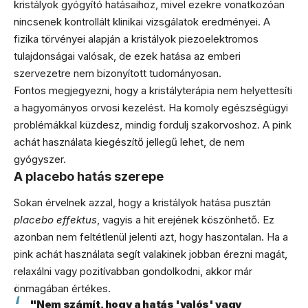
kristályok gyógyító hatásaihoz, mivel ezekre vonatkozóan
nincsenek kontrollált klinikai vizsgálatok eredményei. A
fizika törvényei alapján a kristályok piezoelektromos
tulajdonságai valósak, de ezek hatása az emberi
szervezetre nem bizonyított tudományosan.
Fontos megjegyezni, hogy a kristályterápia nem helyettesíti
a hagyományos orvosi kezelést. Ha komoly egészségügyi
problémákkal küzdesz, mindig fordulj szakorvoshoz. A pink
achát használata kiegészítő jellegű lehet, de nem
gyógyszer.
A placebo hatás szerepe
Sokan érvelnek azzal, hogy a kristályok hatása pusztán
placebo effektus
, vagyis a hit erejének köszönhető. Ez
azonban nem feltétlenül jelenti azt, hogy haszontalan. Ha a
pink achát használata segít valakinek jobban érezni magát,
relaxálni vagy pozitívabban gondolkodni, akkor már
önmagában értékes.
"Nem számít, hogy a hatás 'valós' vagy