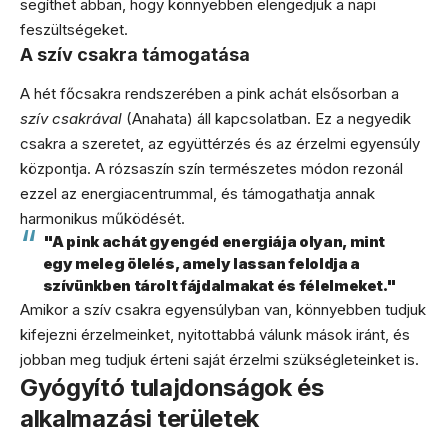
segíthet abban, hogy könnyebben elengedjük a napi
feszültségeket.
A szív csakra támogatása
A hét főcsakra rendszerében a pink achát elsősorban a
szív csakrával
(Anahata) áll kapcsolatban. Ez a negyedik
csakra a szeretet, az együttérzés és az érzelmi egyensúly
központja. A rózsaszín szín természetes módon rezonál
ezzel az energiacentrummal, és támogathatja annak
harmonikus működését.
"A pink achát gyengéd energiája olyan, mint
egy meleg ölelés, amely lassan feloldja a
szívünkben tárolt fájdalmakat és félelmeket."
Amikor a szív csakra egyensúlyban van, könnyebben tudjuk
kifejezni érzelmeinket, nyitottabbá válunk mások iránt, és
jobban meg tudjuk érteni saját érzelmi szükségleteinket is.
Gyógyító tulajdonságok és
alkalmazási területek