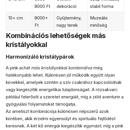
8000 Ft
dekoráció
stabil forma
10+ cm
8000+
Gyűjtemény,
Muzeális
Ft
nagy terek
minőség
Kombinációs lehetőségek más
kristályokkal
Harmonizáló kristálypárok
A pink achát
más kristályokkal kombinálva
még
hatékonyabb lehet. Különösen jól működik együtt olyan
kövekkel, amelyek szintén a szív csakrához kapcsolódnak
vagy kiegészítik energetikai tulajdonságait. A rózsakvarc
például felerősíti a szeretet energiáit, míg a zöld aventurin a
gyógyulási folyamatokat támogatja.
Az ametiszt kombinációja különösen népszerű azok
körében, akik érzelmi egyensúlyt és spirituális fejlődést
keresnek. A két kő energiái kiegészítik egymást: míg a pink