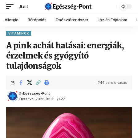
Aa
Allergia
Bőrápolás
Emésztőrendszer
Láz és Fájdalom
VITAMINOK
A pink achát hatásai: energiák,
érzelmek és gyógyító
tulajdonságok
14 perc olvasás
By
Egészség-Pont
Frissítve: 2026.02.21. 21:27