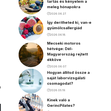
tartás és kényelem a
meleg hónapokra
2026.06.27.
Így derítheted ki, van-e
gyümölcsallergiád
2026.06.18.
Mecseki motoros
hétvége: Dél-
Magyarország rejtett
ékköve
2026.06.07.
Hogyan állítsd össze a
saját laborvizsgálati
csomagodat?
a
2026.05.19.
Kinek való a
GerincPilates?