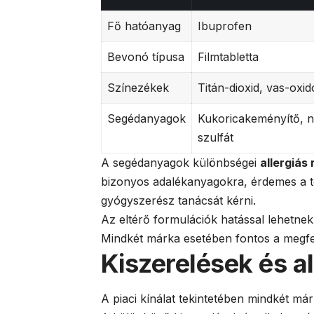
Fő hatóanyag
Ibuprofen
Bevonó típusa
Filmtabletta
Színezékek
Titán-dioxid, vas-oxid
Segédanyagok
Kukoricakeményítő, ná
szulfát
A segédanyagok különbségei
allergiás
bizonyos adalékanyagokra, érdemes a t
gyógyszerész tanácsát kérni.
Az eltérő formulációk hatással lehetne
Mindkét márka esetében fontos a megfel
Kiszerelések és a
A piaci kínálat tekintetében mindkét má