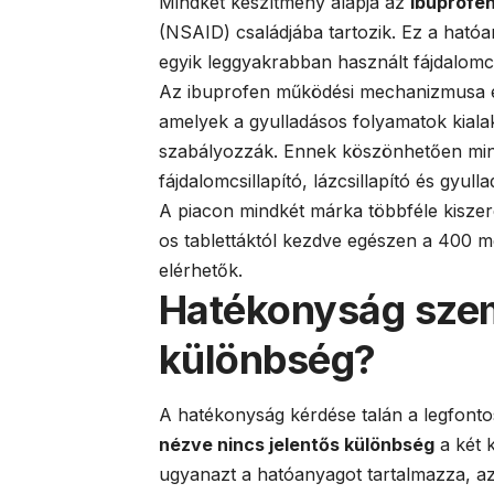
Mindkét készítmény alapja az
ibuprofe
(NSAID) családjába tartozik. Ez a hatóan
egyik leggyakrabban használt fájdalomcsi
Az ibuprofen működési mechanizmusa eg
amelyek a gyulladásos folyamatok kialak
szabályozzák. Ennek köszönhetően mi
fájdalomcsillapító, lázcsillapító és gyul
A piacon mindkét márka többféle kisze
os tablettáktól kezdve egészen a 400 mg
elérhetők.
Hatékonyság sze
különbség?
A hatékonyság kérdése talán a legfont
nézve nincs jelentős különbség
a két 
ugyanazt a hatóanyagot tartalmazza, a