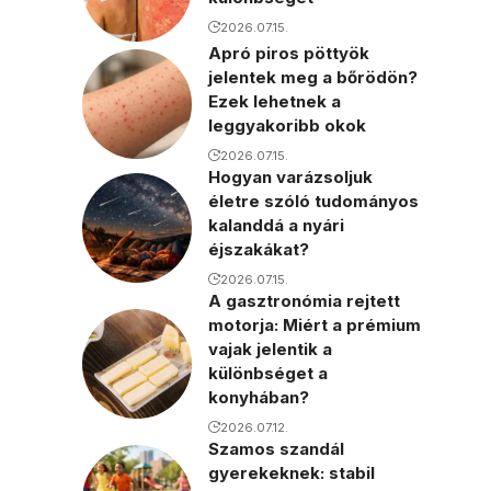
2026.07.15.
Apró piros pöttyök
jelentek meg a bőrödön?
Ezek lehetnek a
leggyakoribb okok
2026.07.15.
Hogyan varázsoljuk
életre szóló tudományos
kalanddá a nyári
éjszakákat?
2026.07.15.
A gasztronómia rejtett
motorja: Miért a prémium
vajak jelentik a
különbséget a
konyhában?
2026.07.12.
Szamos szandál
gyerekeknek: stabil