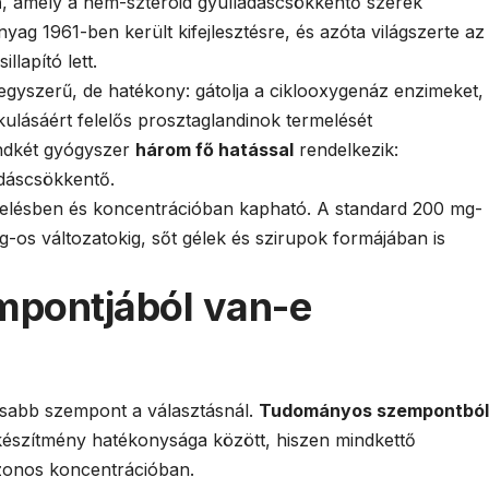
n
, amely a nem-szteroid gyulladáscsökkentő szerek
yag 1961-ben került kifejlesztésre, és azóta világszerte az
llapító lett.
yszerű, de hatékony: gátolja a ciklooxygenáz enzimeket,
ulásáért felelős prosztaglandinok termelését
ndkét gyógyszer
három fő hatással
rendelkezik:
ladáscsökkentő.
relésben és koncentrációban kapható. A standard 200 mg-
-os változatokig, sőt gélek és szirupok formájában is
mpontjából van-e
osabb szempont a választásnál.
Tudományos szempontból
készítmény hatékonysága között, hiszen mindkettő
zonos koncentrációban.