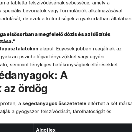
n a tabletta felszívódásának sebessége, amely a
 speciális bevonatok vagy formulációk alkalmazásával
abadulását, de ezek a különbségek a gyakorlatban általában
ga elsősorban a megfelelő dózis és az időzítés
ztása."
 tapasztalatokon
alapul. Egyesek jobban reagálnak az
gyakran pszichológiai tényezőkkel vagy egyéni
ó, semmint tényleges hatékonyságbeli eltérésekkel.
gédanyagok: A
k az ördög
uprofen, a
segédanyagok összetétele
eltérhet a két márk
tják a gyógyszer felszívódását, tárolhatóságát és
Algoflex