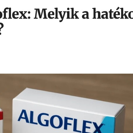
flex: Melyik a haté
?