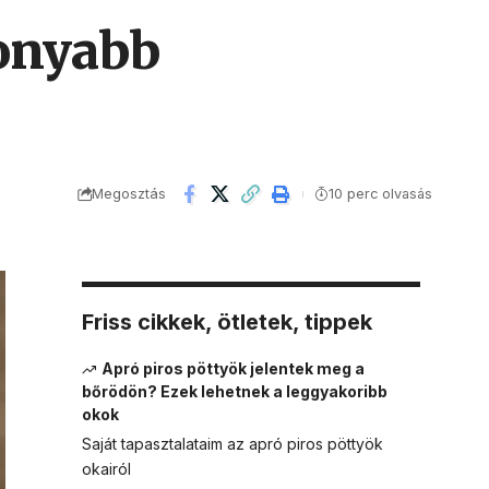
konyabb
Megosztás
10 perc olvasás
Friss cikkek, ötletek, tippek
Apró piros pöttyök jelentek meg a
bőrödön? Ezek lehetnek a leggyakoribb
okok
Saját tapasztalataim az apró piros pöttyök
okairól