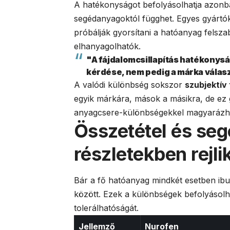
A hatékonyságot befolyásolhatja azonba
segédanyagoktól függhet. Egyes gyártók
próbálják gyorsítani a hatóanyag felsz
elhanyagolhatók.
"A fájdalomcsillapítás hatékonysá
kérdése, nem pedig a márka válas
A valódi különbség sokszor
szubjektív
egyik márkára, mások a másikra, de ez 
anyagcsere-különbségekkel magyarázhat
Összetétel és se
részletekben rejli
Bár a fő hatóanyag mindkét esetben ib
között. Ezek a különbségek befolyásolha
tolerálhatóságát.
Jellemző
Nurofen