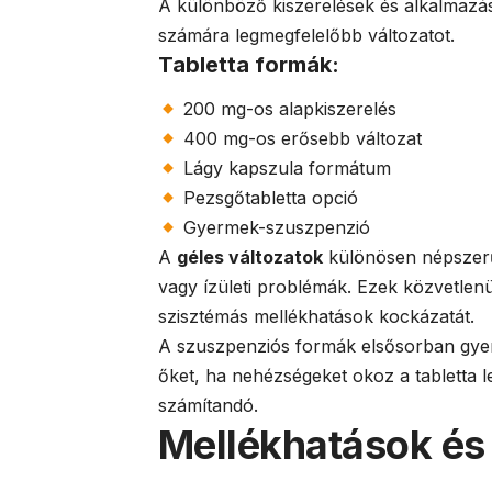
A különböző kiszerelések és alkalmazás
számára legmegfelelőbb változatot.
Tabletta formák:
200 mg-os alapkiszerelés
400 mg-os erősebb változat
Lágy kapszula formátum
Pezsgőtabletta opció
Gyermek-szuszpenzió
A
géles változatok
különösen népszerűe
vagy ízületi problémák. Ezek közvetlenü
szisztémás mellékhatások kockázatát.
A szuszpenziós formák elsősorban gyer
őket, ha nehézségeket okoz a tabletta l
számítandó.
Mellékhatások és 