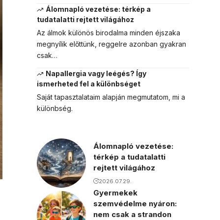
Álomnapló vezetése: térkép a
tudatalatti rejtett világához
Az álmok különös birodalma minden éjszaka
megnyílik előttünk, reggelre azonban gyakran
csak…
Napallergia vagy leégés? Így
ismerheted fel a különbséget
Saját tapasztalataim alapján megmutatom, mi a
különbség.
Álomnapló vezetése:
térkép a tudatalatti
rejtett világához
2026.07.29.
Gyermekek
szemvédelme nyáron:
nem csak a strandon