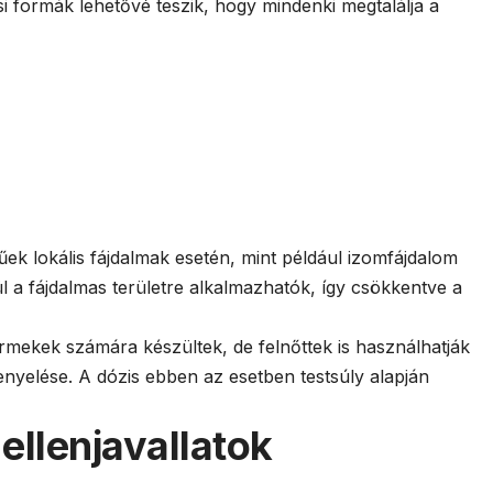
i formák lehetővé teszik, hogy mindenki megtalálja a
k lokális fájdalmak esetén, mint például izomfájdalom
l a fájdalmas területre alkalmazhatók, így csökkentve a
mekek számára készültek, de felnőttek is használhatják
enyelése. A dózis ebben az esetben testsúly alapján
ellenjavallatok