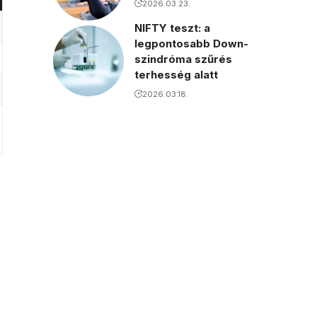
2026.03.23.
NIFTY teszt: a
legpontosabb Down-
szindróma szűrés
terhesség alatt
2026.03.18.