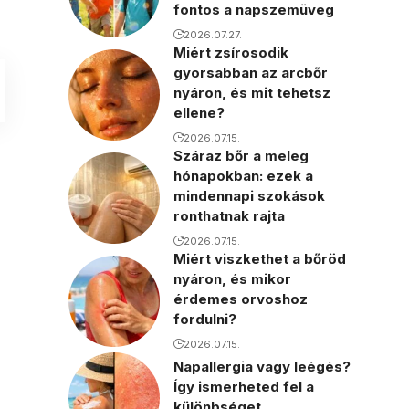
fontos a napszemüveg
2026.07.27.
Miért zsírosodik
gyorsabban az arcbőr
nyáron, és mit tehetsz
ellene?
2026.07.15.
Száraz bőr a meleg
hónapokban: ezek a
mindennapi szokások
ronthatnak rajta
2026.07.15.
Miért viszkethet a bőröd
nyáron, és mikor
érdemes orvoshoz
fordulni?
2026.07.15.
Napallergia vagy leégés?
Így ismerheted fel a
különbséget