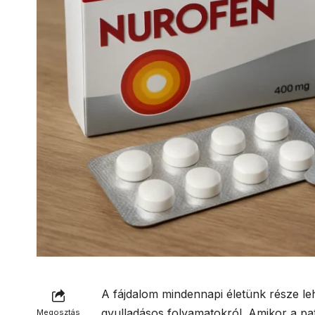
A fájdalom mindennapi életünk része leh
gyulladásos folyamatokról. Amikor a pat
Megosztás