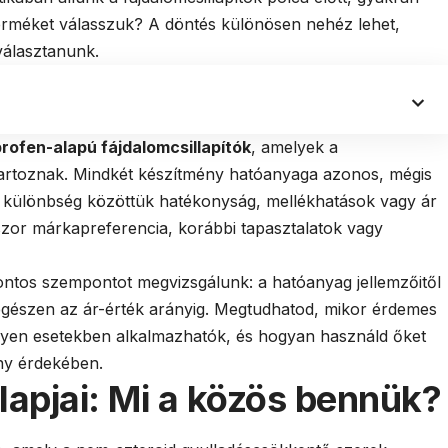
erméket válasszuk? A döntés különösen nehéz lehet,
választanunk.
profen-alapú fájdalomcsillapítók
, amelyek a
tartoznak. Mindkét készítmény hatóanyaga azonos, mégis
e különbség közöttük hatékonyság, mellékhatások vagy ár
zor márkapreferencia, korábbi tapasztalatok vagy
ntos szempontot megvizsgálunk: a hatóanyag jellemzőitől
egészen az ár-érték arányig. Megtudhatod, mikor érdemes
milyen esetekben alkalmazhatók, és hogyan használd őket
ny érdekében.
lapjai: Mi a közös bennük?