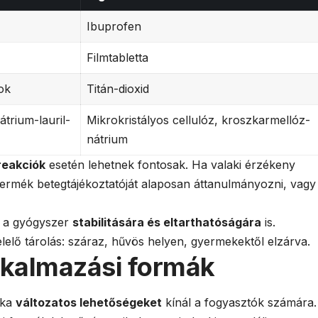
Ibuprofen
Filmtabletta
ok
Titán-dioxid
trium-lauril-
Mikrokristályos cellulóz, kroszkarmellóz-
nátrium
 reakciók
esetén lehetnek fontosak. Ha valaki érzékeny
ermék betegtájékoztatóját alaposan áttanulmányozni, vagy
k a gyógyszer
stabilitására és eltarthatóságára
is.
elő tárolás: száraz, hűvös helyen, gyermekektől elzárva.
lkalmazási formák
rka
változatos lehetőségeket
kínál a fogyasztók számára.