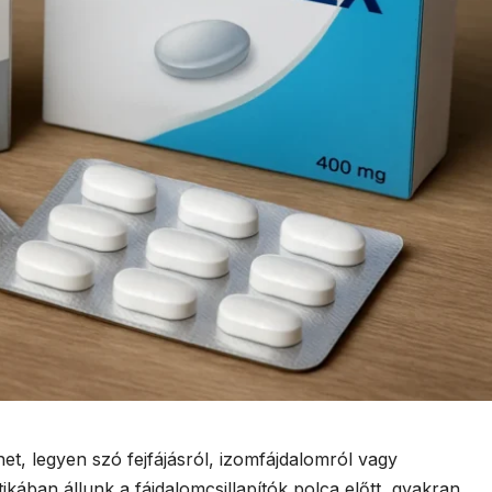
et, legyen szó fejfájásról, izomfájdalomról vagy
ikában állunk a fájdalomcsillapítók polca előtt, gyakran