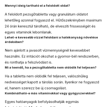
Mennyi ideig tartható el a feloldott oldat?
A feloldott pezsgőtabletta vagy granulátum oldatot
lehetőleg azonnal fogyaszd el. Hűtőszekrényben maximum
24 órán keresztül tárolható, de elveszíti frissességét és
egyes vitaminok lebomlanak.
Lehet-e kevesebb vízzel feloldani a hatékonyság növelése
érdekében?
Nem ajánlott a javasolt vízmennységnél kevesebbet
használni. Ez irritációt okozhat a gyomor-bél rendszerben,
és ronthatja a felszívódást is.
Mi a teendő, ha a pezsgőtabletta nem oldódik fel teljesen?
Ha a tabletta nem oldódik fel teljesen, valószínűleg
nedvességet kapott a tárolás során. Ilyenkor ne fogyaszd
el, hanem szerezz be új csomagolást.
Kombinálható-e más vitaminokkal vagy gyógyszerekkel?
Egyes hatóanyagok befolyásolhatják egymás