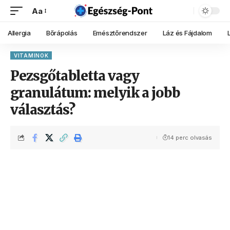
Aa
Allergia
Bőrápolás
Emésztőrendszer
Láz és Fájdalom
VITAMINOK
Pezsgőtabletta vagy
granulátum: melyik a jobb
választás?
14 perc olvasás