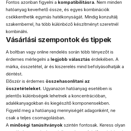
Fontos azonban figyelni a
kompatibilitásra
. Nem minden
hatóanyag keverhető össze, és egyes kombinációk
csökkenthetik egymás hatékonyságát. Mindig konzultálj
szakemberrel, ha több különböző készítményt szeretnél
kombinálni.
Vásárlási szempontok és tippek
A boltban vagy online rendelés során több tényezőt is
érdemes mérlegelni a
legjobb választás
érdekében. A
márka, összetétel, ár és kiszerelés mind befolyásolhatják a
döntést.
Először is érdemes
összehasonlítani az
összetételeket
. Ugyanazon hatóanyag esetében is
jelentős különbségek lehetnek a koncentrációban,
adalékanyagokban és kiegészítő komponensekben.
Figyeld meg a hatóanyag mennyiségét adagonként, ne
csak a teljes csomagolásban.
A
minőségi tanúsítványok
szintén fontosak. Keress olyan