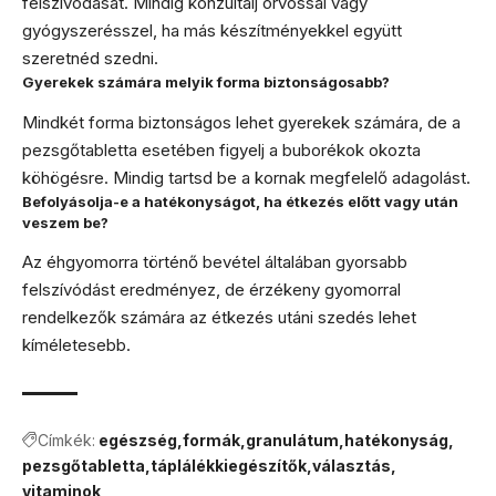
felszívódását. Mindig konzultálj orvossal vagy
gyógyszerésszel, ha más készítményekkel együtt
szeretnéd szedni.
Gyerekek számára melyik forma biztonságosabb?
Mindkét forma biztonságos lehet gyerekek számára, de a
pezsgőtabletta esetében figyelj a buborékok okozta
köhögésre. Mindig tartsd be a kornak megfelelő adagolást.
Befolyásolja-e a hatékonyságot, ha étkezés előtt vagy után
veszem be?
Az éhgyomorra történő bevétel általában gyorsabb
felszívódást eredményez, de érzékeny gyomorral
rendelkezők számára az étkezés utáni szedés lehet
kíméletesebb.
Címkék:
egészség
formák
granulátum
hatékonyság
pezsgőtabletta
táplálékkiegészítők
választás
vitaminok