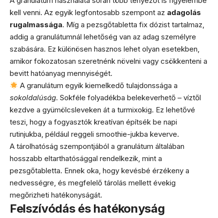
A granulátum használata során több tényezőt is figyelembe
kell venni. Az egyik legfontosabb szempont az
adagolás
rugalmassága
. Míg a pezsgőtabletta fix dózist tartalmaz,
addig a granulátumnál lehetőség van az adag személyre
szabására. Ez különösen hasznos lehet olyan esetekben,
amikor fokozatosan szeretnénk növelni vagy csökkenteni a
bevitt hatóanyag mennyiségét.
A granulátum egyik kiemelkedő tulajdonssága a
sokoldalúság
. Sokféle folyadékba belekeverhető – víztől
kezdve a gyümölcsleveken át a turmixokig. Ez lehetővé
teszi, hogy a fogyasztók kreatívan építsék be napi
rutinjukba, például reggeli smoothie-jukba keverve.
A tárolhatóság szempontjából a granulátum általában
hosszabb eltarthatósággal rendelkezik, mint a
pezsgőtabletta. Ennek oka, hogy kevésbé érzékeny a
nedvességre, és megfelelő tárolás mellett évekig
megőrizheti hatékonyságát.
Felszívódás és hatékonyság