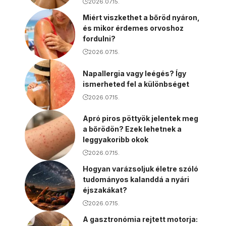
2026.07.15.
Miért viszkethet a bőröd nyáron,
és mikor érdemes orvoshoz
fordulni?
2026.07.15.
Napallergia vagy leégés? Így
ismerheted fel a különbséget
2026.07.15.
Apró piros pöttyök jelentek meg
a bőrödön? Ezek lehetnek a
leggyakoribb okok
2026.07.15.
Hogyan varázsoljuk életre szóló
tudományos kalanddá a nyári
éjszakákat?
2026.07.15.
A gasztronómia rejtett motorja: