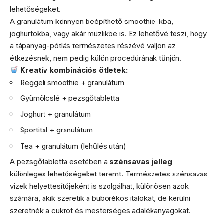
lehetőségeket.
A granulátum könnyen beépíthető smoothie-kba,
joghurtokba, vagy akár müzlikbe is. Ez lehetővé teszi, hogy
a tápanyag-pótlás természetes részévé váljon az
étkezésnek, nem pedig külön procedúrának tűnjön.
Kreatív kombinációs ötletek:
Reggeli smoothie + granulátum
Gyümölcslé + pezsgőtabletta
Joghurt + granulátum
Sportital + granulátum
Tea + granulátum (lehűlés után)
A pezsgőtabletta esetében a
szénsavas jelleg
különleges lehetőségeket teremt. Természetes szénsavas
vizek helyettesítőjeként is szolgálhat, különösen azok
számára, akik szeretik a buborékos italokat, de kerülni
szeretnék a cukrot és mesterséges adalékanyagokat.