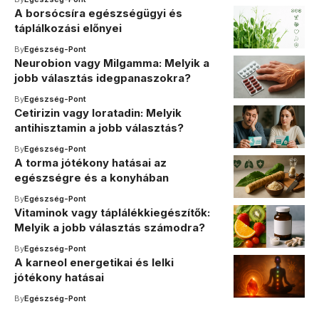
A borsócsíra egészségügyi és
táplálkozási előnyei
By
Egészség-Pont
Neurobion vagy Milgamma: Melyik a
jobb választás idegpanaszokra?
By
Egészség-Pont
Cetirizin vagy loratadin: Melyik
antihisztamin a jobb választás?
By
Egészség-Pont
A torma jótékony hatásai az
egészségre és a konyhában
By
Egészség-Pont
Vitaminok vagy táplálékkiegészítők:
Melyik a jobb választás számodra?
By
Egészség-Pont
A karneol energetikai és lelki
jótékony hatásai
By
Egészség-Pont