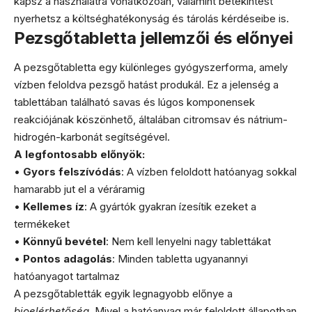
kapsz a használatra vonatkozóan, valamint betekintést
nyerhetsz a költséghatékonyság és tárolás kérdéseibe is.
Pezsgőtabletta jellemzői és előnyei
A pezsgőtabletta egy különleges gyógyszerforma, amely
vízben feloldva pezsgő hatást produkál. Ez a jelenség a
tablettában található savas és lúgos komponensek
reakciójának köszönhető, általában citromsav és nátrium-
hidrogén-karbonát segítségével.
A legfontosabb előnyök:
•
Gyors felszívódás
: A vízben feloldott hatóanyag sokkal
hamarabb jut el a véráramig
•
Kellemes íz
: A gyártók gyakran ízesítik ezeket a
termékeket
•
Könnyű bevétel
: Nem kell lenyelni nagy tablettákat
•
Pontos adagolás
: Minden tabletta ugyanannyi
hatóanyagot tartalmaz
A pezsgőtabletták egyik legnagyobb előnye a
bioelérhetőség
. Mivel a hatóanyag már feloldott állapotban