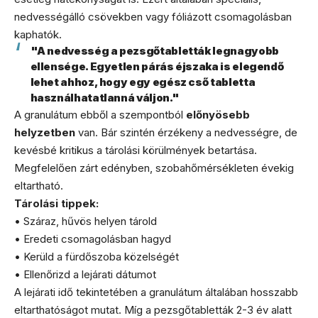
nedvességálló csövekben vagy fóliázott csomagolásban
kaphatók.
"A nedvesség a pezsgőtabletták legnagyobb
ellensége. Egyetlen párás éjszaka is elegendő
lehet ahhoz, hogy egy egész cső tabletta
használhatatlanná váljon."
A granulátum ebből a szempontból
előnyösebb
helyzetben
van. Bár szintén érzékeny a nedvességre, de
kevésbé kritikus a tárolási körülmények betartása.
Megfelelően zárt edényben, szobahőmérsékleten évekig
eltartható.
Tárolási tippek:
• Száraz, hűvös helyen tárold
• Eredeti csomagolásban hagyd
• Kerüld a fürdőszoba közelségét
• Ellenőrizd a lejárati dátumot
A lejárati idő tekintetében a granulátum általában hosszabb
eltarthatóságot mutat. Míg a pezsgőtabletták 2-3 év alatt