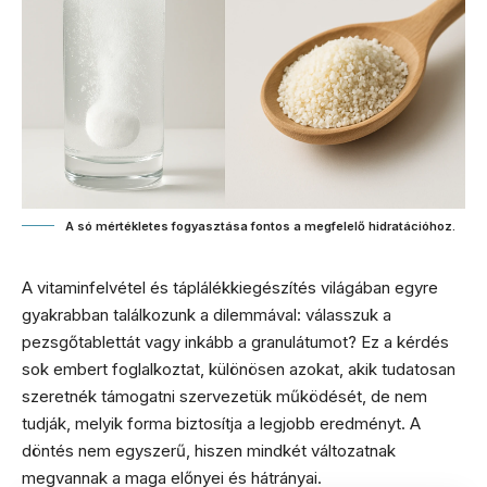
A só mértékletes fogyasztása fontos a megfelelő hidratációhoz.
A vitaminfelvétel és táplálékkiegészítés világában egyre
gyakrabban találkozunk a dilemmával: válasszuk a
pezsgőtablettát vagy inkább a granulátumot? Ez a kérdés
sok embert foglalkoztat, különösen azokat, akik tudatosan
szeretnék támogatni szervezetük működését, de nem
tudják, melyik forma biztosítja a legjobb eredményt. A
döntés nem egyszerű, hiszen mindkét változatnak
megvannak a maga előnyei és hátrányai.