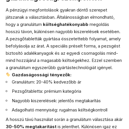
A pénzügyi megfontolások gyakran döntő szerepet
játszanak a választásban. Általánosságban elmondható,
hogy a granulátum
költséghatékonyabb
megoldás
hosszú távon, különösen nagyobb kiszerelések esetében.
A pezsgőtabletták gyártása összetettebb folyamat, amely
befolyásolja az árat. A speciális préselt forma, a pezsgést
biztosító adalékanyagok és az egyedi csomagolás mind-
mind hozzájárul a magasabb költségekhez. Ezzel szemben
a granulátum egyszerűbb gyártástechnológiát igényel.
Gazdaságossági tényezők:
Granulátum: 20-40% kedvezőbb ár
Pezsgőtabletta: prémium kategória
Nagyobb kiszerelések: jelentős megtakarítás
Adagolható mennyiség: rugalmas költségkontroll
A hosszú távú használat során a granulátum választása akár
30-50% megtakarítást
is jelenthet. Különösen igaz ez