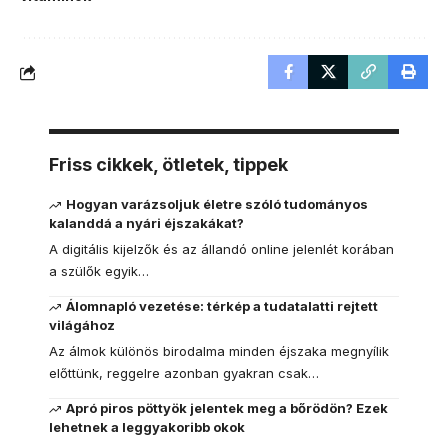
Friss cikkek, ötletek, tippek
Hogyan varázsoljuk életre szóló tudományos
kalanddá a nyári éjszakákat?
A digitális kijelzők és az állandó online jelenlét korában
a szülők egyik…
Álomnapló vezetése: térkép a tudatalatti rejtett
világához
Az álmok különös birodalma minden éjszaka megnyílik
előttünk, reggelre azonban gyakran csak…
Apró piros pöttyök jelentek meg a bőrödön? Ezek
lehetnek a leggyakoribb okok