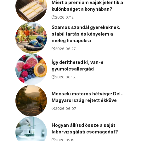
Miért a prémium vajak jelentik a
különbséget a konyhában?
2026.07.12.
Szamos szandál gyerekeknek:
stabil tartás és kényelem a
meleg hónapokra
2026.06.27.
Így derítheted ki, van-e
gyümölcsallergiád
2026.06.18.
Mecseki motoros hétvége: Dél-
Magyarország rejtett ékköve
2026.06.07.
Hogyan állítsd össze a saját
laborvizsgálati csomagodat?
2026.05.19.