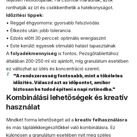
ronthatják az ízt és csökkenthetik a hatékonyságot.
Időzítési tippek:
• Reggel éhgyomorra: gyorsabb felszívódás
• Étkezés után: jobb tolerancia
• Edzés előtt 30 perccel: optimális energiaszint
• Este kerüld: egyesek stimuláló hatást tapasztalnak
A
folyadékmennyiség
is fontos. Pezsgőtablettához
általában 200-250 ml víz ajánlott, míg granulátum esetében
ez változhat az ízlés és koncentráció szerint.
"A rendszeresség fontosabb, mint a tökéletes
időzítés. Válaszd azt az időpontot, amikor
biztosan be tudod építeni a napi rutinodba."
Kombinálási lehetőségek és kreatív
használat
Mindkét forma lehetőséget ad a
kreatív felhasználásra
és más táplálékkiegészítőkkel való kombinálásra. Ez
különösen a granulátum esetében nyit meg széles