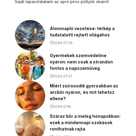
Saját tapasztalataim az apró piros pöttyök okairól
Álomnapló vezetése: térkép a
tudatalatti rejtett világához
2026.07.29.
Gyermekek szemvédelme
nyáron: nem csak a strandon
fontos a napszemüveg
2026.07.27.
Miért zsírosodik gyorsabban az
arcbőr nyáron, és mit tehetsz
ellene?
2026.07.15.
Száraz bőr a meleg hónapokban:
ezek a mindennapi szokások
ronthatnak rajta