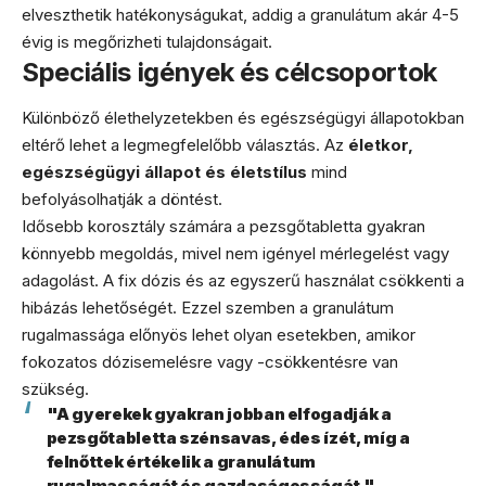
elveszthetik hatékonyságukat, addig a granulátum akár 4-5
évig is megőrizheti tulajdonságait.
Speciális igények és célcsoportok
Különböző élethelyzetekben és egészségügyi állapotokban
eltérő lehet a legmegfelelőbb választás. Az
életkor,
egészségügyi állapot és életstílus
mind
befolyásolhatják a döntést.
Idősebb korosztály számára a pezsgőtabletta gyakran
könnyebb megoldás, mivel nem igényel mérlegelést vagy
adagolást. A fix dózis és az egyszerű használat csökkenti a
hibázás lehetőségét. Ezzel szemben a granulátum
rugalmassága előnyös lehet olyan esetekben, amikor
fokozatos dózisemelésre vagy -csökkentésre van
szükség.
"A gyerekek gyakran jobban elfogadják a
pezsgőtabletta szénsavas, édes ízét, míg a
felnőttek értékelik a granulátum
rugalmasságát és gazdaságosságát."