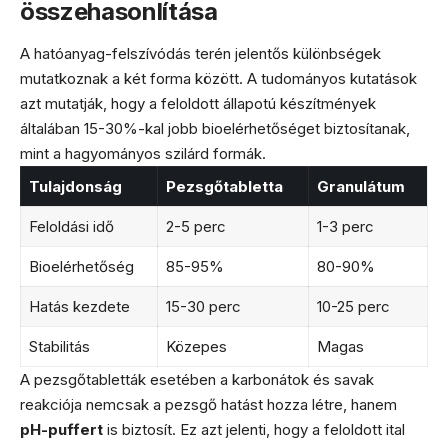
összehasonlítása
A hatóanyag-felszívódás terén jelentős különbségek
mutatkoznak a két forma között. A tudományos kutatások
azt mutatják, hogy a feloldott állapotú készítmények
általában 15-30%-kal jobb bioelérhetőséget biztosítanak,
mint a hagyományos szilárd formák.
Tulajdonság
Pezsgőtabletta
Granulátum
Feloldási idő
2-5 perc
1-3 perc
Bioelérhetőség
85-95%
80-90%
Hatás kezdete
15-30 perc
10-25 perc
Stabilitás
Közepes
Magas
A pezsgőtabletták esetében a karbonátok és savak
reakciója nemcsak a pezsgő hatást hozza létre, hanem
pH-puffert
is biztosít. Ez azt jelenti, hogy a feloldott ital