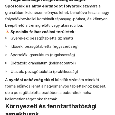
Sportolók és aktív életmódot folytatók
számára a
granulátum különösen előnyös lehet. Lehetővé teszi a nagy
folyadékbevitellel kombinált tápanyag-pótlást, és könnyen
beépíthető a tréning előtti vagy utáni rutinba.
Speciális felhasználási területek:
Gyerekek: pezsgőtabletta (íz miatt)
Idősek: pezsgőtabletta (egyszerűség)
Sportolók: granulátum (rugalmasság)
Diétázók: granulátum (kalóriacontroll)
Utazók: pezsgőtabletta (praktikusság)
A
nyelési nehézségekkel
küzdők számára mindkét
forma előnyös lehet a hagyományos tablettákhoz képest,
de a pezsgőtabletta esetében a buborékok néha
kellemetlenséget okozhatnak.
Környezeti és fenntarthatósági
aspektusok