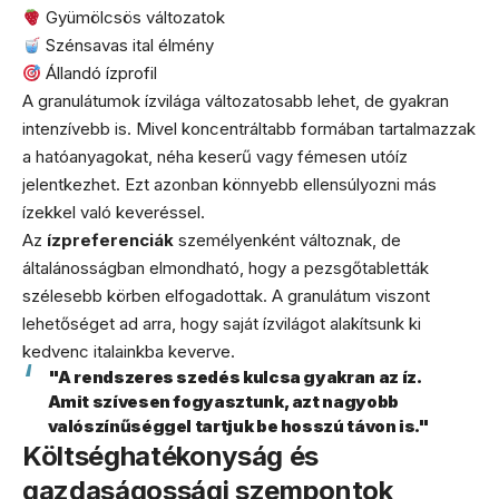
Gyümölcsös változatok
Szénsavas ital élmény
Állandó ízprofil
A granulátumok ízvilága változatosabb lehet, de gyakran
intenzívebb is. Mivel koncentráltabb formában tartalmazzak
a hatóanyagokat, néha keserű vagy fémesen utóíz
jelentkezhet. Ezt azonban könnyebb ellensúlyozni más
ízekkel való keveréssel.
Az
ízpreferenciák
személyenként változnak, de
általánosságban elmondható, hogy a pezsgőtabletták
szélesebb körben elfogadottak. A granulátum viszont
lehetőséget ad arra, hogy saját ízvilágot alakítsunk ki
kedvenc italainkba keverve.
"A rendszeres szedés kulcsa gyakran az íz.
Amit szívesen fogyasztunk, azt nagyobb
valószínűséggel tartjuk be hosszú távon is."
Költséghatékonyság és
gazdaságossági szempontok