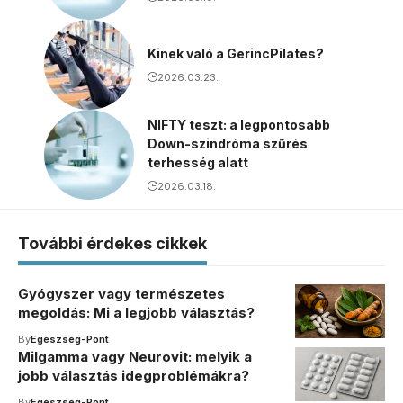
Kinek való a GerincPilates?
2026.03.23.
NIFTY teszt: a legpontosabb
Down-szindróma szűrés
terhesség alatt
2026.03.18.
További érdekes cikkek
Gyógyszer vagy természetes
megoldás: Mi a legjobb választás?
By
Egészség-Pont
Milgamma vagy Neurovit: melyik a
jobb választás idegproblémákra?
By
Egészség-Pont