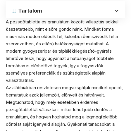
Tartalom
A pezsgőtabletta és granulátum közötti választás sokkal
összetettebb, mint elsőre gondolnánk. Mindkét forma
más-más módon oldódik fel, különbözően szívódik fel a
szervezetben, és eltérő hatékonyságot mutathat. A
modern gyógyszeripar és táplálékkiegészítő-gyártás
lehetővé teszi, hogy ugyanazt a hatóanyagot többféle
formában is elérhetővé tegyék, így a fogyasztók
személyes preferenciáik és szükségleteik alapján
választhatnak.
Az alábbiakban részletesen megvizsgáljuk mindkét opciót,
bemutatjuk azok jellemzőit, előnyeit és hátrányait.
Megtudhatod, hogy mely esetekben érdemes
pezsgőtablettát választani, mikor lehet jobb döntés a
granulátum, és hogyan hozhatod meg a legmegfelelőbb
döntést saját igényeid alapján. Gyakorlati tanácsokat is