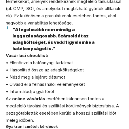
termékeket, amelyek rendelkeznek megfelelő tanúsítással
(pl. GMP, ISO), és amelyeket megbízható gyártók állítanak
elő. Ez különösen a granulátumok esetében fontos, ahol
nagyobb a variabilitás lehetősége.
"A legolcsóbb nem mindig a
leggazdaságosabb. Számold át az
adagköltséget, és vedd figyelembe a
hatékonyságot is."
Vásárlási checklist:
• Ellenőrizd a hatóanyag-tartalmat
• Hasonlítsd össze az adagköltségeket
• Nézd meg a lejárati dátumot
• Olvasd el a felhasználói véleményeket
• Informálódj a gyártóról
Az
online vásárlás
esetében különösen fontos a
megfelelő tárolási és szállítási körülmények biztosítása. A
pezsgőtabletták esetében kerüld a hosszú szállítási időt
meleg időben.
Gyakran ismételt kérdések