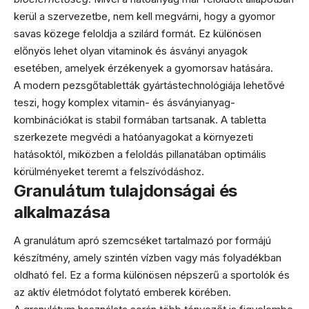
kerül a szervezetbe, nem kell megvárni, hogy a gyomor
savas közege feloldja a szilárd formát. Ez különösen
előnyös lehet olyan vitaminok és ásványi anyagok
esetében, amelyek érzékenyek a gyomorsav hatására.
A modern pezsgőtabletták gyártástechnológiája lehetővé
teszi, hogy komplex vitamin- és ásványianyag-
kombinációkat is stabil formában tartsanak. A tabletta
szerkezete megvédi a hatóanyagokat a környezeti
hatásoktól, miközben a feloldás pillanatában optimális
körülményeket teremt a felszívódáshoz.
Granulátum tulajdonságai és
alkalmazása
A granulátum apró szemcséket tartalmazó por formájú
készítmény, amely szintén vízben vagy más folyadékban
oldható fel. Ez a forma különösen népszerű a sportolók és
az aktív életmódot folytató emberek körében.