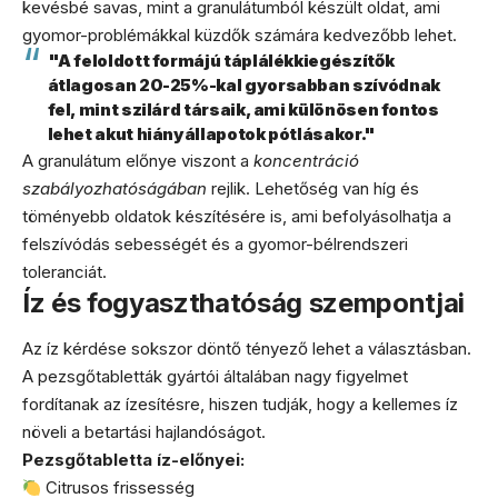
kevésbé savas, mint a granulátumból készült oldat, ami
gyomor-problémákkal küzdők számára kedvezőbb lehet.
"A feloldott formájú táplálékkiegészítők
átlagosan 20-25%-kal gyorsabban szívódnak
fel, mint szilárd társaik, ami különösen fontos
lehet akut hiányállapotok pótlásakor."
A granulátum előnye viszont a
koncentráció
szabályozhatóságában
rejlik. Lehetőség van híg és
töményebb oldatok készítésére is, ami befolyásolhatja a
felszívódás sebességét és a gyomor-bélrendszeri
toleranciát.
Íz és fogyaszthatóság szempontjai
Az íz kérdése sokszor döntő tényező lehet a választásban.
A pezsgőtabletták gyártói általában nagy figyelmet
fordítanak az ízesítésre, hiszen tudják, hogy a kellemes íz
növeli a betartási hajlandóságot.
Pezsgőtabletta íz-előnyei:
Citrusos frissesség