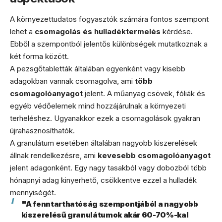
A környezettudatos fogyasztók számára fontos szempont
lehet a
csomagolás és hulladéktermelés
kérdése.
Ebből a szempontból jelentős különbségek mutatkoznak a
két forma között.
A pezsgőtabletták általában egyenként vagy kisebb
adagokban vannak csomagolva, ami
több
csomagolóanyagot
jelent. A műanyag csövek, fóliák és
egyéb védőelemek mind hozzájárulnak a környezeti
terheléshez. Ugyanakkor ezek a csomagolások gyakran
újrahasznosíthatók.
A granulátum esetében általában nagyobb kiszerelések
állnak rendelkezésre, ami
kevesebb csomagolóanyagot
jelent adagonként. Egy nagy tasakból vagy dobozból több
hónapnyi adag kinyerhető, csökkentve ezzel a hulladék
mennyiségét.
"A fenntarthatóság szempontjából a nagyobb
kiszerelésű granulátumok akár 60-70%-kal