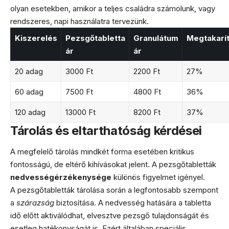
olyan esetekben, amikor a teljes családra számolunk, vagy
rendszeres, napi használatra tervezünk.
Kiszerelés
Pezsgőtabletta
Granulátum
Megtakarí
ár
ár
20 adag
3000 Ft
2200 Ft
27%
60 adag
7500 Ft
4800 Ft
36%
120 adag
13000 Ft
8200 Ft
37%
Tárolás és eltarthatóság kérdései
A megfelelő tárolás mindkét forma esetében kritikus
fontosságú, de eltérő kihívásokat jelent. A pezsgőtabletták
nedvességérzékenysége
különös figyelmet igényel.
A pezsgőtabletták tárolása során a legfontosabb szempont
a
szárazság
biztosítása. A nedvesség hatására a tabletta
idő előtt aktiválódhat, elvesztve pezsgő tulajdonságát és
esetleg hatékonyságát is. Ezért általában speciális,