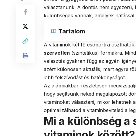
választanunk. A döntés nem egyszerű, h
különbségek vannak, amelyek hatással 
Tartalom
A vitaminok két fő csoportra oszthatók
szervetlen
(szintetikus) formákra. Min
választás gyakran függ az egyéni igények
azért különösen aktuális, mert egyre töb
jobb felszívódást és hatékonyságot.
Az alábbiakban részletesen megvizsgáljuk
hogy segítsünk neked megalapozott dön
vitaminokat választani, mikor lehetnek 
optimalizálhatod a vitaminbeviteled a 
Mi a különbség a 
vitaminok között?