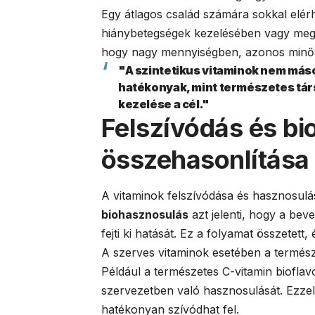
Egy átlagos család számára sokkal elé
hiánybetegségek kezelésében vagy mege
hogy nagy mennyiségben, azonos minősé
"A szintetikus vitaminok nem más
hatékonyak, mint természetes tár
kezelése a cél."
Felszívódás és b
összehasonlítása
A vitaminok felszívódása és hasznosulá
biohasznosulás
azt jelenti, hogy a bev
fejti ki hatását. Ez a folyamat összetett
A szerves vitaminok esetében a természet
Például a természetes C-vitamin bioflavo
szervezetben való hasznosulását. Ezze
hatékonyan szívódhat fel.