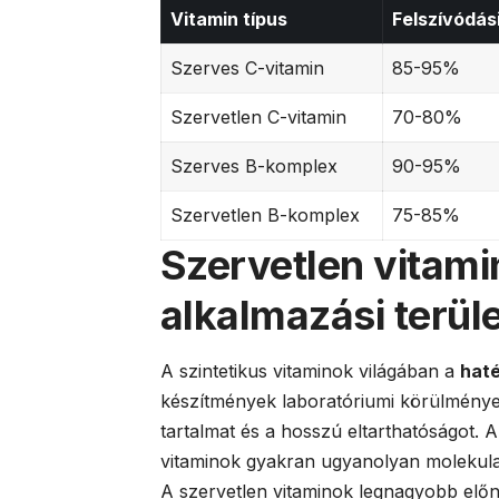
Vitamin típus
Felszívódás
Szerves C-vitamin
85-95%
Szervetlen C-vitamin
70-80%
Szerves B-komplex
90-95%
Szervetlen B-komplex
75-85%
Szervetlen vitami
alkalmazási terüle
A szintetikus vitaminok világában a
hat
készítmények laboratóriumi körülménye
tartalmat és a hosszú eltarthatóságot. A
vitaminok gyakran ugyanolyan molekulas
A szervetlen vitaminok legnagyobb elő