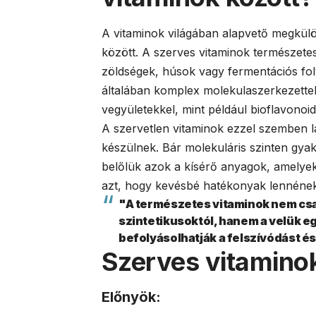
A vitaminok világában alapvető megkülö
között. A szerves vitaminok természete
zöldségek, húsok vagy fermentációs fo
általában komplex molekulaszerkezette
vegyületekkel, mint például bioflavono
A szervetlen vitaminok ezzel szemben la
készülnek. Bár molekuláris szinten gya
belőlük azok a kísérő anyagok, amelyek
azt, hogy kevésbé hatékonyak lennének, 
"A természetes vitaminok nem cs
szintetikusoktól, hanem a velük 
befolyásolhatják a felszívódást é
Szerves vitaminok
Előnyök: