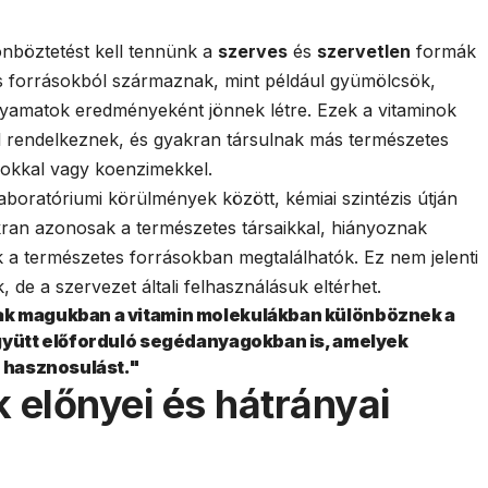
nböztetést kell tennünk a
szerves
és
szervetlen
formák
s forrásokból származnak, mint például gyümölcsök,
lyamatok eredményeként jönnek létre. Ezek a vitaminok
l rendelkeznek, és gyakran társulnak más természetes
idokkal vagy koenzimekkel.
boratóriumi körülmények között, kémiai szintézis útján
kran azonosak a természetes társaikkal, hiányoznak
 a természetes forrásokban megtalálhatók. Ez nem jelenti
de a szervezet általi felhasználásuk eltérhet.
ak magukban a vitamin molekulákban különböznek a
együtt előforduló segédanyagokban is, amelyek
s hasznosulást."
 előnyei és hátrányai