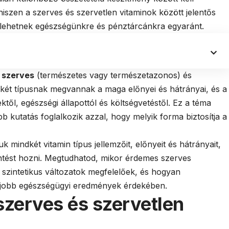
iszen a szerves és szervetlen vitaminok között jelentős
lehetnek egészségünkre és pénztárcánkra egyaránt.
:
szerves
(természetes vagy természetazonos) és
dkét típusnak megvannak a maga előnyei és hátrányai, és a
től, egészségi állapottól és költségvetéstől. Ez a téma
b kutatás foglalkozik azzal, hogy melyik forma biztosítja a
 mindkét vitamin típus jellemzőit, előnyeit és hátrányait,
tést hozni. Megtudhatod, mikor érdemes szerves
a szintetikus változatok megfelelőek, és hogyan
legjobb egészségügyi eredmények érdekében.
szerves és szervetlen