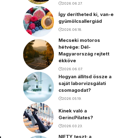
2026.06.27.
Így derítheted ki, van-e
gyümölcsallergiád
2026.06.18.
Mecseki motoros
hétvége: Dél-
Magyarország rejtett
ékköve
2026.06.07.
Hogyan állítsd össze a
saját laborvizsgálati
csomagodat?
2026.05.19.
Kinek való a
GerincPilates?
2026.03.23.
NIFTY teszt: a