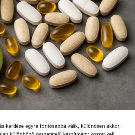
s kérdése egyre fontosabbá válik, különösen akkor,
lan különböző összetételű készítmény között kell