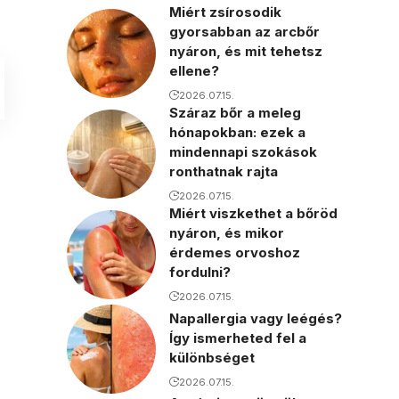
Miért zsírosodik
gyorsabban az arcbőr
nyáron, és mit tehetsz
ellene?
2026.07.15.
Száraz bőr a meleg
hónapokban: ezek a
mindennapi szokások
ronthatnak rajta
2026.07.15.
Miért viszkethet a bőröd
nyáron, és mikor
érdemes orvoshoz
fordulni?
2026.07.15.
Napallergia vagy leégés?
Így ismerheted fel a
különbséget
2026.07.15.