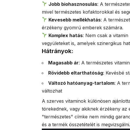
Jobb biohasznosulás
: A természete
mivel természetes kofaktorokkal és seg
Kevesebb mellékhatás
: A természe
érzékeny gyomrú emberek számára.
Komplex hatás
: Nem csak a vitami
vegyületeket is, amelyek szinergikus hatá
Hátrányok:
Magasabb ár
: A természetes vitamin
Rövidebb eltarthatóság
: Kevésbé st
Változó hatóanyag-tartalom
: A te
változhat
A szerves vitaminok különösen ajánlot
törekednek, vagy akiknek érzékeny az 
"természetes" címke nem mindig garanci
és a termék összetételét is megvizsgálni