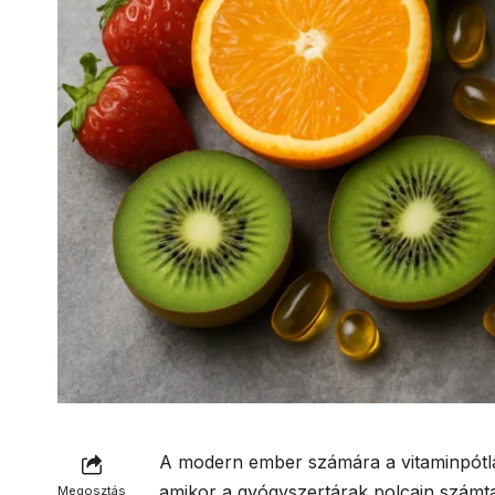
A modern ember számára a vitaminpótlá
amikor a gyógyszertárak polcain számta
Megosztás