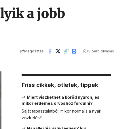
lyik a jobb
Megosztás
13 perc olvasás
Friss cikkek, ötletek, tippek
Miért viszkethet a bőröd nyáron, és
mikor érdemes orvoshoz fordulni?
Saját tapasztalatból: mikor normális a nyári
viszketés?
Napallergia vagy leégés? Így