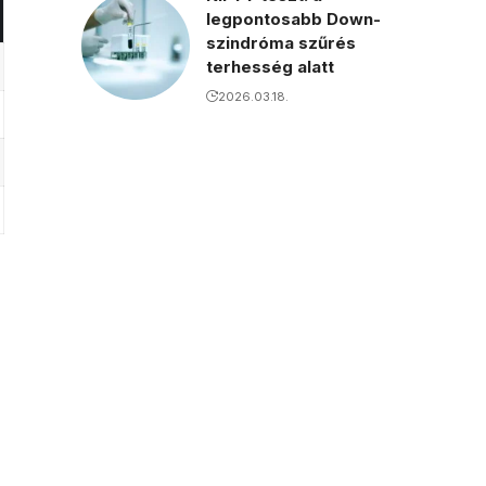
legpontosabb Down-
szindróma szűrés
terhesség alatt
2026.03.18.