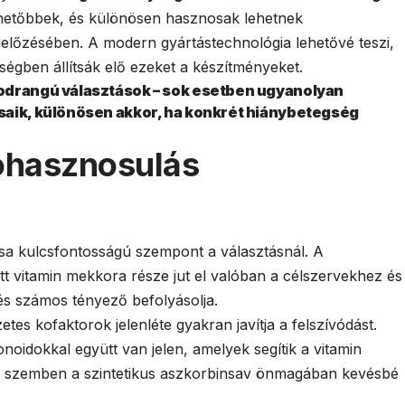
rhetőbbek, és különösen hasznosak lehetnek
lőzésében. A modern gyártástechnológia lehetővé teszi,
gben állítsák elő ezeket a készítményeket.
odrangú választások – sok esetben ugyanolyan
saik, különösen akkor, ha konkrét hiánybetegség
iohasznosulás
sa kulcsfontosságú szempont a választásnál. A
ett vitamin mekkora része jut el valóban a célszervekhez és
, és számos tényező befolyásolja.
es kofaktorok jelenléte gyakran javítja a felszívódást.
noidokkal együtt van jelen, amelyek segítik a vitamin
l szemben a szintetikus aszkorbinsav önmagában kevésbé