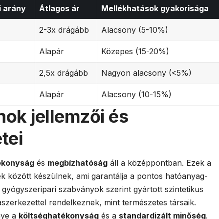
i arány
Átlagos ár
Mellékhatások gyakorisága
2-3x drágább
Alacsony (5-10%)
Alapár
Közepes (15-20%)
2,5x drágább
Nagyon alacsony (<5%)
Alapár
Alacsony (10-15%)
nok jellemzői és
tei
ékonyság
és
megbízhatóság
áll a középpontban. Ezek a
k között készülnek, ami garantálja a pontos hatóanyag-
 gyógyszeripari szabványok szerint gyártott szintetikus
zerkezettel rendelkeznek, mint természetes társaik.
nye a
költséghatékonyság
és a
standardizált minőség
.