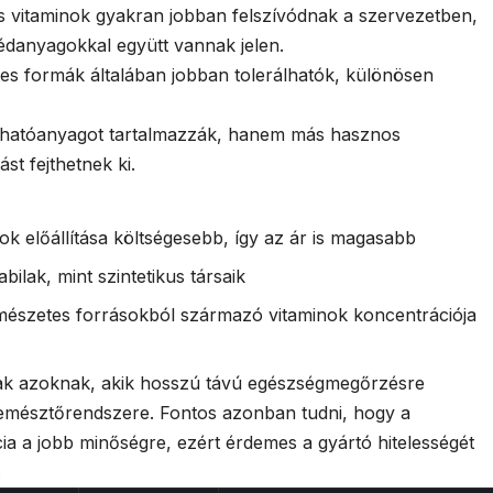
s vitaminok gyakran jobban felszívódnak a szervezetben,
édanyagokkal együtt vannak jelen.
tes formák általában jobban tolerálhatók, különösen
n hatóanyagot tartalmazzák, hanem más hasznos
st fejthetnek ki.
ok előállítása költségesebb, így az ár is magasabb
abilak, mint szintetikus társaik
rmészetes forrásokból származó vitaminok koncentrációja
tak azoknak, akik hosszú távú egészségmegőrzésre
emésztőrendszere. Fontos azonban tudni, hogy a
a a jobb minőségre, ezért érdemes a gyártó hitelességét
.