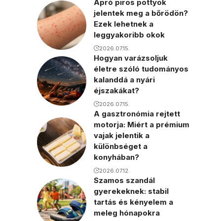
Apró piros pöttyök
jelentek meg a bőrödön?
Ezek lehetnek a
leggyakoribb okok
2026.07.15.
Hogyan varázsoljuk
életre szóló tudományos
kalanddá a nyári
éjszakákat?
2026.07.15.
A gasztronómia rejtett
motorja: Miért a prémium
vajak jelentik a
különbséget a
konyhában?
2026.07.12.
Szamos szandál
gyerekeknek: stabil
tartás és kényelem a
meleg hónapokra