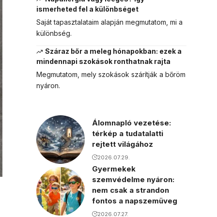
ismerheted fel a különbséget
Saját tapasztalataim alapján megmutatom, mi a
különbség.
Száraz bőr a meleg hónapokban: ezek a
mindennapi szokások ronthatnak rajta
Megmutatom, mely szokások szárítják a bőröm
nyáron.
Álomnapló vezetése:
térkép a tudatalatti
rejtett világához
2026.07.29.
Gyermekek
szemvédelme nyáron:
nem csak a strandon
fontos a napszemüveg
2026.07.27.