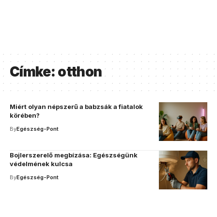
Címke:
otthon
Miért olyan népszerű a babzsák a fiatalok
körében?
By
Egészség-Pont
Bojlerszerelő megbízása: Egészségünk
védelmének kulcsa
By
Egészség-Pont