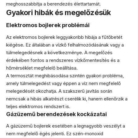
meghosszabbítja a berendezés élettartamát.
Gyakori hibák és megelőzésük
Elektromos bojlerek problémái
Az elektromos bojlerek leggyakoribb hibája a fűtőbetét
kiégése. Ez általában a vízkő felhalmozódásának vagy a
túlmelegedésnek a következménye. A megelőzés
érdekében fontos a rendszeres vízkőmentesítés és a
hőmérséklet megfelelő beállítása.
A termosztát meghibásodása szintén gyakori probléma,
amely túlmelegedést vagy éppen a víz nem megfelelő
melegedését okozhatja. A szakszerű javítás során
nemcsak a hibás alkatrészt cserélik ki, hanem ellenőrzik a
teljes elektromos rendszert is.
Gázüzemű berendezések kockázatai
A gázüzemű bojlerek esetében a legnagyobb veszélyt a
nem megfelelő égés jelenti. Ez szén-monoxid