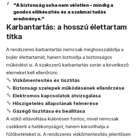
"A biztonság soha nem véletlen – mindig a
gondos előkészítés és a szakmai tudás
eredménye."
Karbantartás: a hosszú élettartam
titka
A rendszeres karbantartás nemcsak meghosszabbítja a
bojler élettartamát, hanem biztosítja a biztonságos
működést is. A szakszerű karbantartás során a következő
elemeket kell ellenőrizni:
Vízkőmentesítés és tisztítás
Biztonsági szelepek működésének ellenőrzése
Elektromos kapcsolatok átvizsgálása
Hőszigetelés állapotának felmérése
Gázégő tisztítása és beállítása
A vízkő eltávolítása különösen fontos, mivel nemcsak
csökkenti a hatékonyságot, hanem károsíthatja a
fűtőbetéteket is. A rendszeres vízkőmentesítés jelentősen