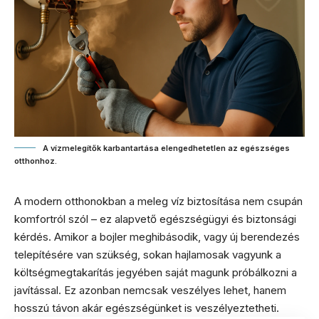
A vízmelegítők karbantartása elengedhetetlen az egészséges
otthonhoz.
A modern otthonokban a meleg víz biztosítása nem csupán
komfortról szól – ez alapvető egészségügyi és biztonsági
kérdés. Amikor a bojler meghibásodik, vagy új berendezés
telepítésére van szükség, sokan hajlamosak vagyunk a
költségmegtakarítás jegyében saját magunk próbálkozni a
javítással. Ez azonban nemcsak veszélyes lehet, hanem
hosszú távon akár egészségünket is veszélyeztetheti.