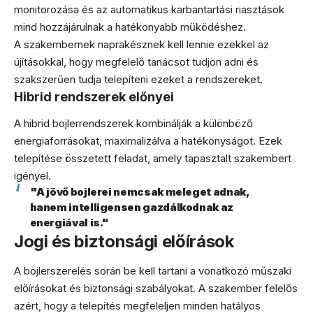
monitorozása és az automatikus karbantartási riasztások
mind hozzájárulnak a hatékonyabb működéshez.
A szakembernek naprakésznek kell lennie ezekkel az
újításokkal, hogy megfelelő tanácsot tudjon adni és
szakszerűen tudja telepíteni ezeket a rendszereket.
Hibrid rendszerek előnyei
A hibrid bojlerrendszerek kombinálják a különböző
energiaforrásokat, maximalizálva a hatékonyságot. Ezek
telepítése összetett feladat, amely tapasztalt szakembert
igényel.
"A jövő bojlerei nemcsak meleget adnak,
hanem intelligensen gazdálkodnak az
energiával is."
Jogi és biztonsági előírások
A bojlerszerelés során be kell tartani a vonatkozó műszaki
előírásokat és biztonsági szabályokat. A szakember felelős
azért, hogy a telepítés megfeleljen minden hatályos