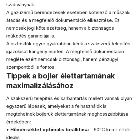
szabványnak.
A gázüzemű berendezések esetében kötelező a műszaki
átadás és a megfelelő dokumentáció elkészítése. Ez
nemcsak jogi kötelezettség, hanem a biztonságos
működés garanciája is.
A biztosítók egyre gyakrabban kérik a szakszerű telepítés
igazolását kárigény esetén. A megfelelő dokumentáció
megléte ezért nemcsak biztonsági, hanem pénzügyi
szempontból is fontos.
Tippek a bojler élettartamának
maximalizálásához
A szakszerű telepítés és karbantartás mellett vannak olyan
egyszerű lépések, amelyeket a felhasználók is
megtehetnek bojlerük élettartamának meghosszabbítása
érdekében:
•
Hőmérséklet optimális beállítása
– 60°C körüli érték
ideális