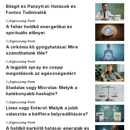
Bilagit és Panzytrat: Hatások és
Fontos Tudnivalók
By
Egészség-Pont
A fehér holdkő energetikai és
spirituális előnyei
By
Egészség-Pont
A cirkónia kő gyógyhatásai: Mire
számíthatunk tőle?
By
Egészség-Pont
A legjobb spray és csepp
megoldások az egészségedért
By
Egészség-Pont
Stadalax vagy Microlax: Melyik a
hatékonyabb hashajtó?
By
Egészség-Pont
Linex vagy Enterol: Melyik a jobb
választás a bélflóra helyreállítására?
By
Egészség-Pont
A holdkő karkötő hatásai: energiák és