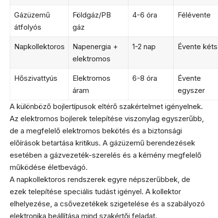
Gázüzemű
Földgáz/PB
4-6 óra
Félévente
átfolyós
gáz
Napkollektoros
Napenergia +
1-2 nap
Évente kéts
elektromos
Hőszivattyús
Elektromos
6-8 óra
Évente
áram
egyszer
A különböző bojlertípusok eltérő szakértelmet igényelnek.
Az elektromos bojlerek telepítése viszonylag egyszerűbb,
de a megfelelő elektromos bekötés és a biztonsági
előírások betartása kritikus. A gázüzemű berendezések
esetében a gázvezeték-szerelés és a kémény megfelelő
működése életbevágó.
A napkollektoros rendszerek egyre népszerűbbek, de
ezek telepítése speciális tudást igényel. A kollektor
elhelyezése, a csővezetékek szigetelése és a szabályozó
elektronika beállítása mind szakértői feladat.