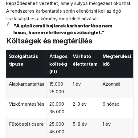
képződéséhez vezethet, amely súlyos mérgezést okozhat.
A rendszeres karbantartás során ellenőrizni kell az égő
tisztaságát és a kémény megfelelő húzását.
"A gázüzemű bojlerek karbantartása nem
luxus, hanem életbevágó szükséglet."
Költségek és megtérülés
Szolgáltatás
Átlagos
Várható
Megtérülési
típusa
költség
élettartam
idő
(Ft)
Alapkarbantartás
15.000-
1 év
Azonnali
25.000
Vízkőmentesítés
20.000-
2-3 év
6 hónap
35.000
Fűtőbetét csere
25.000-
5-8 év
1 év
45.000