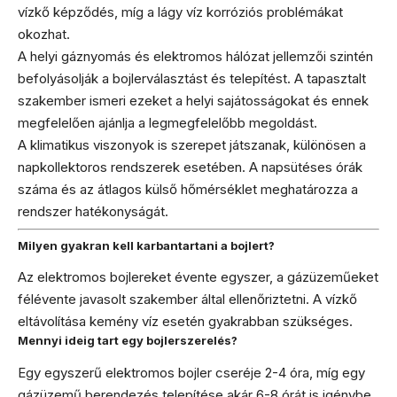
vízkő képződés, míg a lágy víz korróziós problémákat
okozhat.
A helyi gáznyomás és elektromos hálózat jellemzői szintén
befolyásolják a bojlerválasztást és telepítést. A tapasztalt
szakember ismeri ezeket a helyi sajátosságokat és ennek
megfelelően ajánlja a legmegfelelőbb megoldást.
A klimatikus viszonyok is szerepet játszanak, különösen a
napkollektoros rendszerek esetében. A napsütéses órák
száma és az átlagos külső hőmérséklet meghatározza a
rendszer hatékonyságát.
Milyen gyakran kell karbantartani a bojlert?
Az elektromos bojlereket évente egyszer, a gázüzeműeket
félévente javasolt szakember által ellenőriztetni. A vízkő
eltávolítása kemény víz esetén gyakrabban szükséges.
Mennyi ideig tart egy bojlerszerelés?
Egy egyszerű elektromos bojler cseréje 2-4 óra, míg egy
gázüzemű berendezés telepítése akár 6-8 órát is igénybe