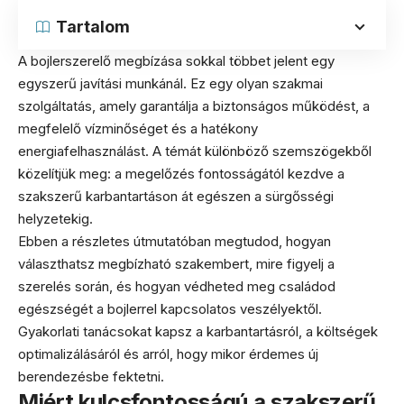
Tartalom
A bojlerszerelő megbízása sokkal többet jelent egy
egyszerű javítási munkánál. Ez egy olyan szakmai
szolgáltatás, amely garantálja a biztonságos működést, a
megfelelő vízminőséget és a hatékony
energiafelhasználást. A témát különböző szemszögekből
közelítjük meg: a megelőzés fontosságától kezdve a
szakszerű karbantartáson át egészen a sürgősségi
helyzetekig.
Ebben a részletes útmutatóban megtudod, hogyan
választhatsz megbízható szakembert, mire figyelj a
szerelés során, és hogyan védheted meg családod
egészségét a bojlerrel kapcsolatos veszélyektől.
Gyakorlati tanácsokat kapsz a karbantartásról, a költségek
optimalizálásáról és arról, hogy mikor érdemes új
berendezésbe fektetni.
Miért kulcsfontosságú a szakszerű