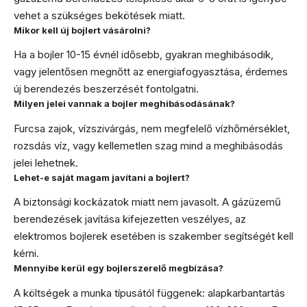
vehet a szükséges bekötések miatt.
Mikor kell új bojlert vásárolni?
Ha a bojler 10-15 évnél idősebb, gyakran meghibásodik,
vagy jelentősen megnőtt az energiafogyasztása, érdemes
új berendezés beszerzését fontolgatni.
Milyen jelei vannak a bojler meghibásodásának?
Furcsa zajok, vízszivárgás, nem megfelelő vízhőmérséklet,
rozsdás víz, vagy kellemetlen szag mind a meghibásodás
jelei lehetnek.
Lehet-e saját magam javítani a bojlert?
A biztonsági kockázatok miatt nem javasolt. A gázüzemű
berendezések javítása kifejezetten veszélyes, az
elektromos bojlerek esetében is szakember segítségét kell
kérni.
Mennyibe kerül egy bojlerszerelő megbízása?
A költségek a munka típusától függenek: alapkarbantartás