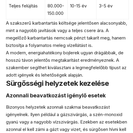
Teljes felújítás
80.000-
10-15 év
3-5 év
150.000
A szakszerű karbantartás költsége jelentősen alacsonyabb,
mint a nagyobb javítások vagy a teljes csere ára. A
megelőző karbantartás nemcsak pénzt takarít meg, hanem
biztosítja a folyamatos meleg vízellátást is.
A modern, energiahatékony bojlerek ugyan drágábbak, de
hosszú távon jelentős megtakarítást eredményeznek. A
szakember segíthet kiválasztani a legmegfelelőbb típust az
adott igények és lehetőségek alapján.
Sürgősségi helyzetek kezelése
Azonnali beavatkozást igénylő esetek
Bizonyos helyzetek azonnali szakmai beavatkozást
igényelnek. Ilyen például a gázszivárgás, a szén-monoxid
gyanú vagy a nagyobb vízszivárgás. Ezekben az esetekben
azonnal el kell zárni a gázt vagy vizet, és sürgősen hívni kell