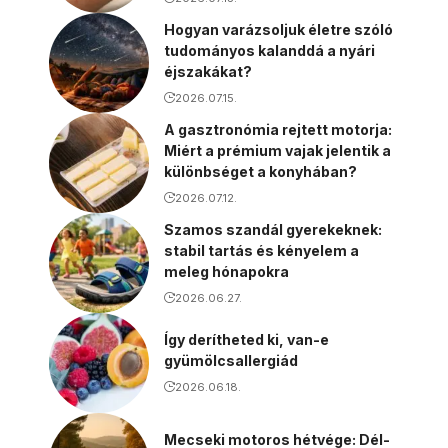
Hogyan varázsoljuk életre szóló
tudományos kalanddá a nyári
éjszakákat?
2026.07.15.
A gasztronómia rejtett motorja:
Miért a prémium vajak jelentik a
különbséget a konyhában?
2026.07.12.
Szamos szandál gyerekeknek:
stabil tartás és kényelem a
meleg hónapokra
2026.06.27.
Így derítheted ki, van-e
gyümölcsallergiád
2026.06.18.
Mecseki motoros hétvége: Dél-