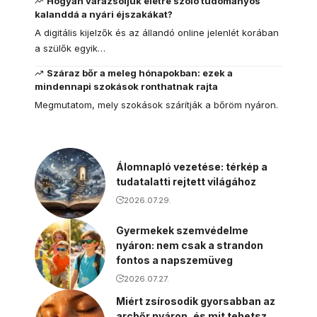
Hogyan varázsoljuk életre szóló tudományos
kalanddá a nyári éjszakákat?
A digitális kijelzők és az állandó online jelenlét korában
a szülők egyik…
Száraz bőr a meleg hónapokban: ezek a
mindennapi szokások ronthatnak rajta
Megmutatom, mely szokások szárítják a bőröm nyáron.
Álomnapló vezetése: térkép a
tudatalatti rejtett világához
2026.07.29.
Gyermekek szemvédelme
nyáron: nem csak a strandon
fontos a napszemüveg
2026.07.27.
Miért zsírosodik gyorsabban az
arcbőr nyáron, és mit tehetsz