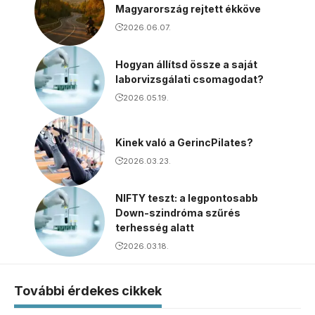
Magyarország rejtett ékköve
2026.06.07.
Hogyan állítsd össze a saját
laborvizsgálati csomagodat?
2026.05.19.
Kinek való a GerincPilates?
2026.03.23.
NIFTY teszt: a legpontosabb
Down-szindróma szűrés
terhesség alatt
2026.03.18.
További érdekes cikkek