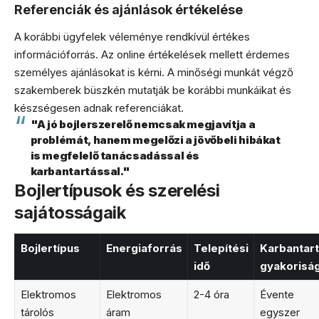
Referenciák és ajánlások értékelése
A korábbi ügyfelek véleménye rendkívül értékes
információforrás. Az online értékelések mellett érdemes
személyes ajánlásokat is kérni. A minőségi munkát végző
szakemberek büszkén mutatják be korábbi munkáikat és
készségesen adnak referenciákat.
"A jó bojlerszerelő nemcsak megjavítja a
problémát, hanem megelőzi a jövőbeli hibákat
is megfelelő tanácsadással és
karbantartással."
Bojlertípusok és szerelési
sajátosságaik
Bojlertípus
Energiaforrás
Telepítési
Karbantart
idő
gyakorisá
Elektromos
Elektromos
2-4 óra
Évente
tárolós
áram
egyszer