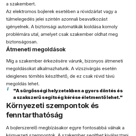
a szakembert.
Az elektromos bojlerek esetében a rövidzárlat vagy a
túlmelegedés jelei szintén azonnali beavatkozást
igényelnek. A biztonsági automatikák kioldása komoly
problémára utal, amelyet csak szakember oldhat meg
biztonságosan.
Átmeneti megoldások
Míg a szakember érkezésére várunk, bizonyos átmeneti
megoldásokat alkalmazhatunk. A vízszivárgás esetén
ideiglenes tömítés készíthető, de ez csak rövid távú
megoldás lehet.
"A sürgősségi helyzetekben a gyors döntés és
a szakszerű segítség kérése életmentő lehet."
Környezeti szempontok és
fenntarthatóság
A bojlerszerelő megbízásakor egyre fontosabbá válnak a
környezeti szempontok. A szakember segíthet kiválasztani