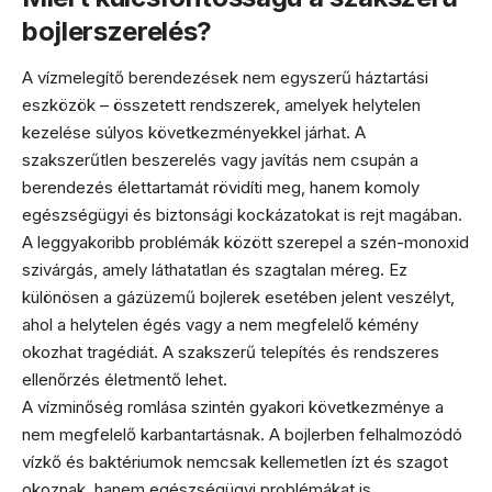
bojlerszerelés?
A vízmelegítő berendezések nem egyszerű háztartási
eszközök – összetett rendszerek, amelyek helytelen
kezelése súlyos következményekkel járhat. A
szakszerűtlen beszerelés vagy javítás nem csupán a
berendezés élettartamát rövidíti meg, hanem komoly
egészségügyi és biztonsági kockázatokat is rejt magában.
A leggyakoribb problémák között szerepel a szén-monoxid
szivárgás, amely láthatatlan és szagtalan méreg. Ez
különösen a gázüzemű bojlerek esetében jelent veszélyt,
ahol a helytelen égés vagy a nem megfelelő kémény
okozhat tragédiát. A szakszerű telepítés és rendszeres
ellenőrzés életmentő lehet.
A vízminőség romlása szintén gyakori következménye a
nem megfelelő karbantartásnak. A bojlerben felhalmozódó
vízkő és baktériumok nemcsak kellemetlen ízt és szagot
okoznak, hanem egészségügyi problémákat is