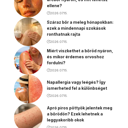
ellene?
2026.07.15.
Száraz bőr a meleg hónapokban:
ezek a mindennapi szokások
ronthatnak rajta
2026.07.15.
Miért viszkethet a bőröd nyáron,
és mikor érdemes orvoshoz
fordulni?
2026.07.15.
Napallergia vagy leégés? Így
ismerheted fel a különbséget
2026.07.15.
Apró piros pöttyök jelentek meg
a bőrödön? Ezek lehetnek a
leggyakoribb okok
2026.07.15.