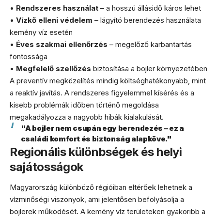
•
Rendszeres használat
– a hosszú állásidő káros lehet
•
Vízkő elleni védelem
– lágyító berendezés használata
kemény víz esetén
•
Éves szakmai ellenőrzés
– megelőző karbantartás
fontossága
•
Megfelelő szellőzés
biztosítása a bojler környezetében
A preventív megközelítés mindig költséghatékonyabb, mint
a reaktív javítás. A rendszeres figyelemmel kísérés és a
kisebb problémák időben történő megoldása
megakadályozza a nagyobb hibák kialakulását.
"A bojler nem csupán egy berendezés – ez a
családi komfort és biztonság alapköve."
Regionális különbségek és helyi
sajátosságok
Magyarország különböző régióiban eltérőek lehetnek a
vízminőségi viszonyok, ami jelentősen befolyásolja a
bojlerek működését. A kemény víz területeken gyakoribb a