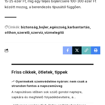
15-25 ezer Ft, míg egy teljes bojlercsere 100-300 ezer Ft
között mozog, a berendezés típusától függően.
Címkék:
biztonság
bojler
egészség
karbantartás
otthon
szerelő
szerviz
vízmelegítő
Friss cikkek, ötletek, tippek
Gyermekek szemvédelme nyáron: nem csak a
strandon fontos a napszemüveg
A napsütéses időben sok szülő gondol naptejre,
sapkára és megfelelő folyadékbevitelre, a…