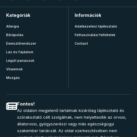
Kategóriák
Információk
Allergia
Adatkezelési tájékoztató
Bőrápolás
Felhasználási feltételek
Emésztőrendszer
Contact
Láz és Fájdalom
Légúti panaszok
Vitaminok
Mozgás
Fontos!
Az oldalon megjelenő tartalmak kizárólag tájékoztató és
szórakoztató célt szolgálnak, nem helyettesítik az orvosi,
állatorvosi, gyógyszerészi vagy más egészségügyi
szakember tanácsát. Az oldal szerkesztésében nem