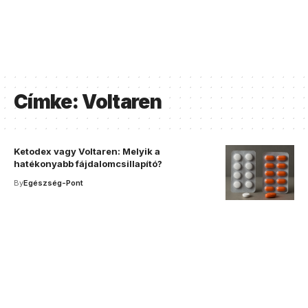
Címke:
Voltaren
Ketodex vagy Voltaren: Melyik a
hatékonyabb fájdalomcsillapító?
By
Egészség-Pont
Your one-stop resource for
medical news and