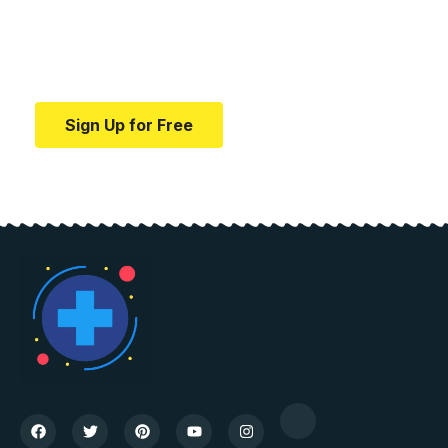
education.
Your one-stop resource for medical news and
education.
Sign Up for Free