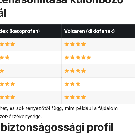
ál
dex (ketoprofen)
Voltaren (diklofenak)
et, és sok tényezőtől függ, mint például a fájdalom
szer-érzékenysége.
biztonságossági profil