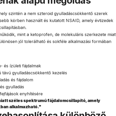
fenak alapú megoldás
mely szintén a nem szteroid gyulladáscsökkentő szerek
lesebb körben használt és kutatott NSAID, amely évtizedek
sillapításban.
ködik, mint a ketoprofen, de molekuláris szerkezete miat
 Különösen jól tolerálható és sokféle alkalmazási formában
m- és ízületi fájdalmak
ú távú gyulladáscsökkentő kezelés
ladás és fájdalom
 és gyulladás
fejfájások enyhítésére
miatt széles spektrumú fájdalomcsillapító, amely
kban alkalmazható."
ehasonlítása különböző