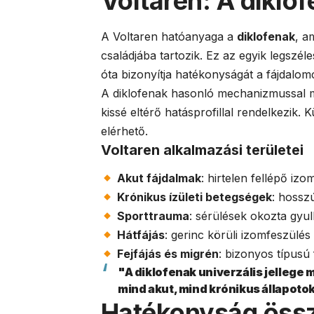
Voltaren: A diklo
A Voltaren hatóanyaga a
diklofenak
, a
családjába tartozik. Ez az egyik legszé
óta bizonyítja hatékonyságát a fájdalomc
A diklofenak hasonló mechanizmussal mű
kissé eltérő hatásprofillal rendelkezik.
elérhető.
Voltaren alkalmazási területei
Akut fájdalmak
: hirtelen fellépő izo
Krónikus ízületi betegségek
: hossz
Sporttrauma
: sérülések okozta gyul
Hátfájás
: gerinc körüli izomfeszülés
Fejfájás és migrén
: bizonyos típusú 
"A diklofenak univerzális jellege 
mind akut, mind krónikus állapoto
Hatékonyság össz