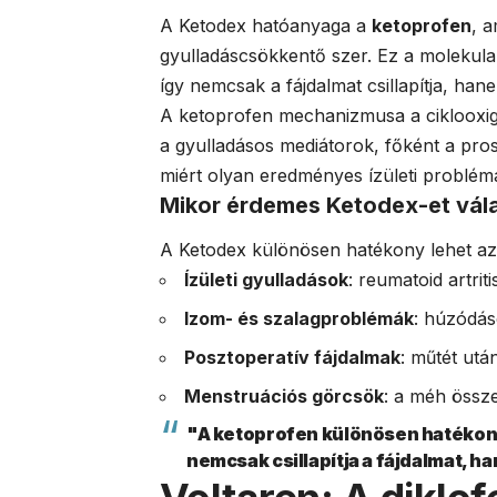
A Ketodex hatóanyaga a
ketoprofen
, 
gyulladáscsökkentő szer. Ez a molekul
így nemcsak a fájdalmat csillapítja, han
A ketoprofen mechanizmusa a ciklooxi
a gyulladásos mediátorok, főként a pro
miért olyan eredményes ízületi problém
Mikor érdemes Ketodex-et vál
A Ketodex különösen hatékony lehet az
Ízületi gyulladások
: reumatoid artrit
Izom- és szalagproblémák
: húzódás
Posztoperatív fájdalmak
: műtét utá
Menstruációs görcsök
: a méh össz
"A ketoprofen különösen hatékony
nemcsak csillapítja a fájdalmat, ha