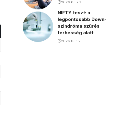
2026.03.23.
NIFTY teszt: a
legpontosabb Down-
szindróma szűrés
terhesség alatt
2026.03.18.