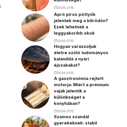
d
2026.07.15.
,
Apró piros pöttyök
jelentek meg a bőrödön?
Ezek lehetnek a
leggyakoribb okok
2026.07.15.
Hogyan varázsoljuk
életre szóló tudományos
kalanddá a nyári
éjszakákat?
2026.07.15.
A gasztronómia rejtett
motorja: Miért a prémium
vajak jelentik a
különbséget a
konyhában?
2026.07.12.
Szamos szandál
gyerekeknek: stabil