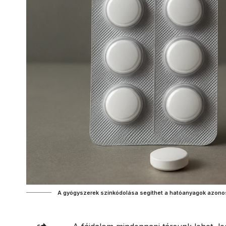
A gyógyszerek színkódolása segíthet a hatóanyagok azono