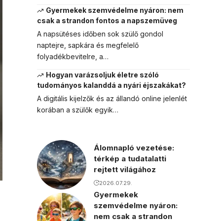
Gyermekek szemvédelme nyáron: nem
csak a strandon fontos a napszemüveg
A napsütéses időben sok szülő gondol
naptejre, sapkára és megfelelő
folyadékbevitelre, a…
Hogyan varázsoljuk életre szóló
tudományos kalanddá a nyári éjszakákat?
A digitális kijelzők és az állandó online jelenlét
korában a szülők egyik…
Álomnapló vezetése:
térkép a tudatalatti
rejtett világához
2026.07.29.
Gyermekek
szemvédelme nyáron:
nem csak a strandon