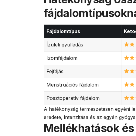
fájdalomtípusokn
Fájdalomtípus
Keto
Ízületi gyulladás
Izomfájdalom
Fejfájás
Menstruációs fájdalom
Posztoperatív fájdalom
A hatékonyság természetesen egyéni leh
eredete, intenzitása és az egyén gyógy
Mellékhatások és 