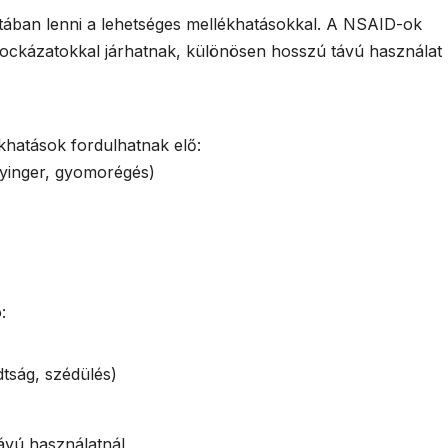
tában lenni a lehetséges mellékhatásokkal. A NSAID-ok
 kockázatokkal járhatnak, különösen hosszú távú használat
hatások fordulhatnak elő:
yinger, gyomorégés)
:
dtság, szédülés)
ávú használatnál