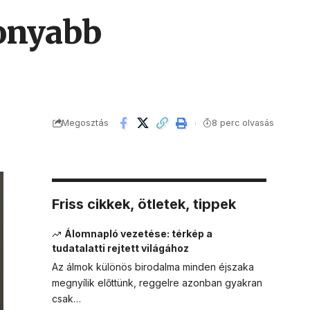
konyabb
Megosztás
8 perc olvasás
Friss cikkek, ötletek, tippek
Álomnapló vezetése: térkép a
tudatalatti rejtett világához
Az álmok különös birodalma minden éjszaka
megnyílik előttünk, reggelre azonban gyakran
csak…