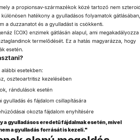
amely a propionsav-származékok közé tartozó nem szteroi
a különösen hatékony a gyulladásos folyamatok gátlásában
em a duzzanatot és a gyulladást is csökkenti.
genáz (COX) enzimek gátlásán alapul, ami megakadályozza
sztaglandinok termelődését. Ez a hatás magyarázza, hogy
ák esetén.
asztani?
 alábbi esetekben:
isz, oszteoartritisz kezelésében
ok, rándulások esetén
ni gyulladás és fájdalom csillapítására
ehúzódásai okozta fájdalom enyhítésére
 a gyulladásos eredetű fájdalmak esetén, mivel
nem a gyulladás forrását is kezeli."