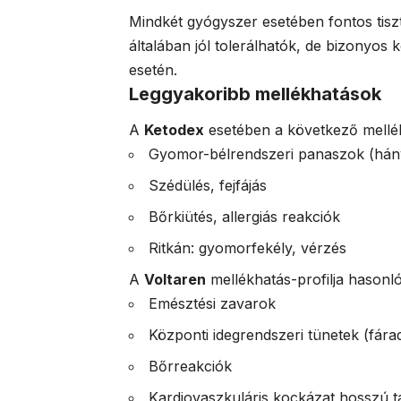
Mindkét gyógyszer esetében fontos tisz
általában jól tolerálhatók, de bizonyos
esetén.
Leggyakoribb mellékhatások
A
Ketodex
esetében a következő mellék
Gyomor-bélrendszeri panaszok (hán
Szédülés, fejfájás
Bőrkiütés, allergiás reakciók
Ritkán: gyomorfekély, vérzés
A
Voltaren
mellékhatás-profilja hasonló
Emésztési zavarok
Központi idegrendszeri tünetek (fára
Bőrreakciók
Kardiovaszkuláris kockázat hosszú t