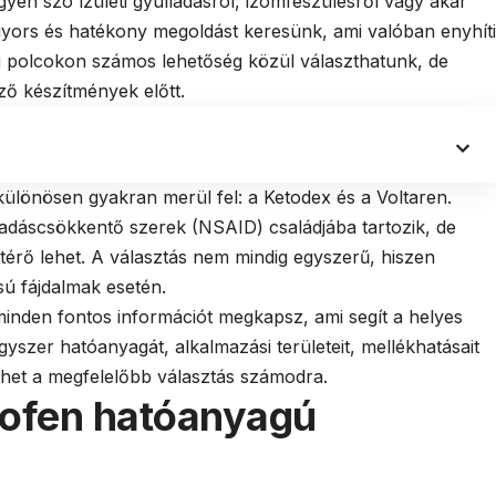
gyen szó ízületi gyulladásról, izomfeszülésről vagy akár
 gyors és hatékony megoldást keresünk, ami valóban enyhíti
ri polcokon számos lehetőség közül választhatunk, de
ző készítmények előtt.
 különösen gyakran merül fel: a Ketodex és a Voltaren.
adáscsökkentő szerek (NSAID) családjába tartozik, de
térő lehet. A választás nem mindig egyszerű, hiszen
sú fájdalmak esetén.
inden fontos információt megkapsz, ami segít a helyes
szer hatóanyagát, alkalmazási területeit, mellékhatásait
ehet a megfelelőbb választás számodra.
rofen hatóanyagú