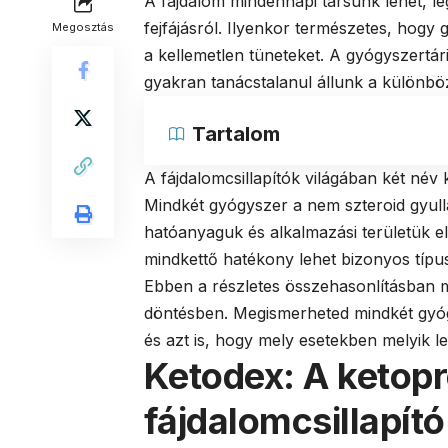
A fájdalom mindennapi társunk lehet, le
fejfájásról. Ilyenkor természetes, hogy
Megosztás
a kellemetlen tüneteket. A gyógyszertá
gyakran tanácstalanul állunk a különbö
Tartalom
A fájdalomcsillapítók világában két név
Mindkét gyógyszer a nem szteroid gyull
hatóanyaguk és alkalmazási területük el
mindkettő hatékony lehet bizonyos típu
Ebben a részletes összehasonlításban m
döntésben. Megismerheted mindkét gyógy
és azt is, hogy mely esetekben melyik l
Ketodex: A ketop
fájdalomcsillapító