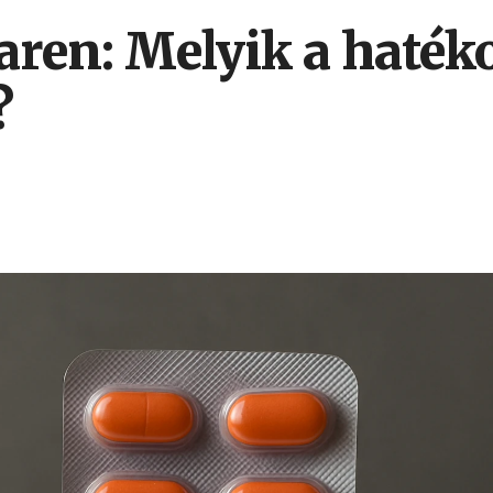
aren: Melyik a haté
?