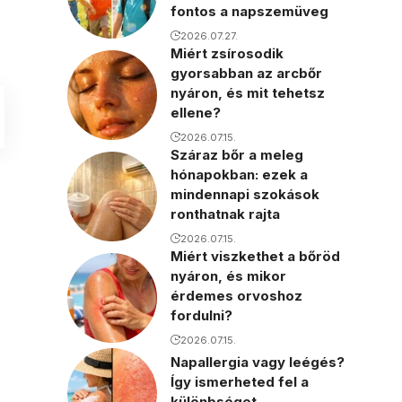
fontos a napszemüveg
2026.07.27.
Miért zsírosodik
gyorsabban az arcbőr
nyáron, és mit tehetsz
ellene?
2026.07.15.
Száraz bőr a meleg
hónapokban: ezek a
mindennapi szokások
ronthatnak rajta
2026.07.15.
Miért viszkethet a bőröd
nyáron, és mikor
érdemes orvoshoz
fordulni?
2026.07.15.
Napallergia vagy leégés?
Így ismerheted fel a
különbséget