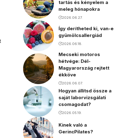
tartás és kényelem a
meleg hónapokra
2026.06.27.
Így derítheted ki, van-e
gyümölcsallergiád
t
2026.06.18.
Mecseki motoros
hétvége: Dél-
Magyarország rejtett
ékköve
2026.06.07.
Hogyan állítsd össze a
saját laborvizsgálati
csomagodat?
2026.05.19.
Kinek való a
GerincPilates?