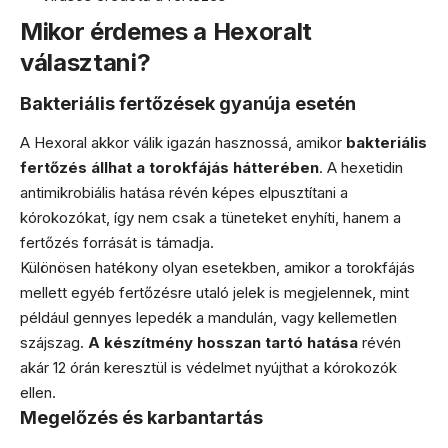
Mikor érdemes a Hexoralt
választani?
Bakteriális fertőzések gyanúja esetén
A Hexoral akkor válik igazán hasznossá, amikor
bakteriális
fertőzés állhat a torokfájás hátterében
. A hexetidin
antimikrobiális hatása révén képes elpusztítani a
kórokozókat, így nem csak a tüneteket enyhíti, hanem a
fertőzés forrását is támadja.
Különösen hatékony olyan esetekben, amikor a torokfájás
mellett egyéb fertőzésre utaló jelek is megjelennek, mint
például gennyes lepedék a mandulán, vagy kellemetlen
szájszag.
A készítmény hosszan tartó hatása
révén
akár 12 órán keresztül is védelmet nyújthat a kórokozók
ellen.
Megelőzés és karbantartás