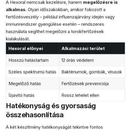
A Hexoral nemcsak kezelésre, hanem
megelőzésre is
alkalmas
. Olyan időszakokban, amikor fokozott a
fertőzésveszély – például influenzajárvány idején vagy
immunrendszer gyengülése esetén – rendszeres
használata segíthet megelőzni a torokfertőzések
kialakulását.
Hexoral előnyei
Alkalmazási terület
Hosszú hatástartam
12 órás védelem
Széles spektrumú hatás
Baktériumok, gombák, vírusok
Megelőző hatás
Fertőzések prevenciója
Ízjavító hatás
Rossz lehelet ellen
Hatékonyság és gyorsaság
összehasonlítása
A két készítmény hatékonyságát tekintve fontos