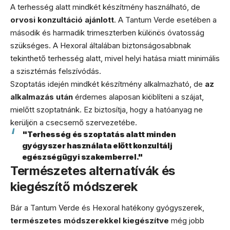
A terhesség alatt mindkét készítmény használható, de
orvosi konzultáció ajánlott
. A Tantum Verde esetében a
második és harmadik trimeszterben különös óvatosság
szükséges. A Hexoral általában biztonságosabbnak
tekinthető terhesség alatt, mivel helyi hatása miatt minimális
a szisztémás felszívódás.
Szoptatás idején mindkét készítmény alkalmazható, de
az
alkalmazás után
érdemes alaposan kiöblíteni a szájat,
mielőtt szoptatnánk. Ez biztosítja, hogy a hatóanyag ne
kerüljön a csecsemő szervezetébe.
"Terhesség és szoptatás alatt minden
gyógyszer használata előtt konzultálj
egészségügyi szakemberrel."
Természetes alternatívák és
kiegészítő módszerek
Bár a Tantum Verde és Hexoral hatékony gyógyszerek,
természetes módszerekkel kiegészítve
még jobb