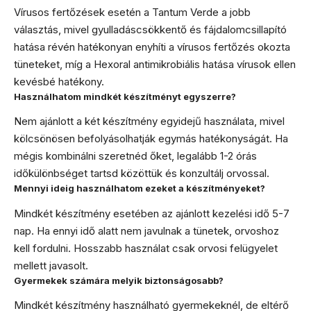
Vírusos fertőzések esetén a Tantum Verde a jobb
választás, mivel gyulladáscsökkentő és fájdalomcsillapító
hatása révén hatékonyan enyhíti a vírusos fertőzés okozta
tüneteket, míg a Hexoral antimikrobiális hatása vírusok ellen
kevésbé hatékony.
Használhatom mindkét készítményt egyszerre?
Nem ajánlott a két készítmény egyidejű használata, mivel
kölcsönösen befolyásolhatják egymás hatékonyságát. Ha
mégis kombinálni szeretnéd őket, legalább 1-2 órás
időkülönbséget tartsd közöttük és konzultálj orvossal.
Mennyi ideig használhatom ezeket a készítményeket?
Mindkét készítmény esetében az ajánlott kezelési idő 5-7
nap. Ha ennyi idő alatt nem javulnak a tünetek, orvoshoz
kell fordulni. Hosszabb használat csak orvosi felügyelet
mellett javasolt.
Gyermekek számára melyik biztonságosabb?
Mindkét készítmény használható gyermekeknél, de eltérő