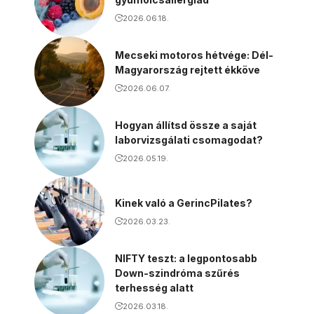
2026.06.18.
Mecseki motoros hétvége: Dél-
Magyarország rejtett ékköve
2026.06.07.
Hogyan állítsd össze a saját
laborvizsgálati csomagodat?
2026.05.19.
Kinek való a GerincPilates?
2026.03.23.
NIFTY teszt: a legpontosabb
Down-szindróma szűrés
terhesség alatt
2026.03.18.