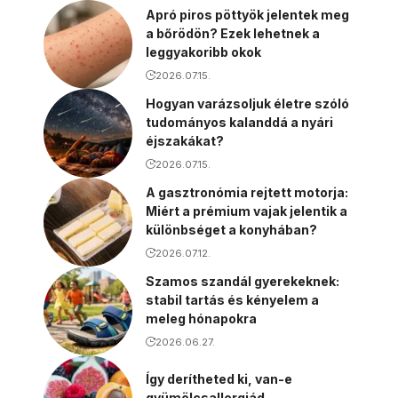
Apró piros pöttyök jelentek meg
a bőrödön? Ezek lehetnek a
leggyakoribb okok
2026.07.15.
Hogyan varázsoljuk életre szóló
tudományos kalanddá a nyári
éjszakákat?
2026.07.15.
A gasztronómia rejtett motorja:
Miért a prémium vajak jelentik a
különbséget a konyhában?
2026.07.12.
Szamos szandál gyerekeknek:
stabil tartás és kényelem a
meleg hónapokra
2026.06.27.
Így derítheted ki, van-e
gyümölcsallergiád