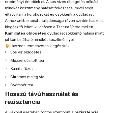
eredményt érhetünk el. A sós vizes öblögetés például
mindkét készítmény hatását fokozhatja, mivel segít
eltávolítani a kórokozókat és csökkenti a gyulladást.
A méz antibakteriális tulajdonságai révén szintén hasznos
kiegészítő lehet, különösen a Tantum Verde mellett.
Kamillatea öblögetés
gyulladáscsökkentő hatása miatt
jól kombinálható mindkét készítménnyel.
Hasznos természetes kiegészítők:
Sós víz öblögetés
Mézzel dúsított tea
Kamilla főzet
Citromos meleg víz
Gyömbér tea
Hosszú távú használat és
rezisztencia
A Hexoral esetében fontos szempont a
rezisztencia