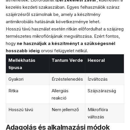
kezelés kezdeti szakaszában. Egyes felhasználók száraz
szájérzésről számolnak be, amely a készítmény
antimikrobiális hatásának következménye lehet.
Hosszú távú használat esetén ritkán előfordulhat a szájüreg
természetes mikroflórájának megváltozása. Ezért fontos,
hogy
ne használjuk a készítményt a szükségesnél
hosszabb ideig
orvosi felügyelet nélkül.
Mellékhatás
Tantum Verde
Hexoral
típusa
Gyakori
Érzéstelenedés
Ízváltozás
Ritka
Allergiás
Szájszárazság
reakció
Hosszú távú
Nem jellemző
Mikroflóra
változás
Adagolás és alkalmazási módok