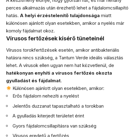
A készítmény előnye, hogy gyorsan hat, és már néhány
perces alkalmazás után érezhető lehet a fájdalomcsillapító
hatás.
A helyi érzéstelenítő tulajdonsága
miatt
különösen ajánlott olyan esetekben, amikor a nyelés már
komoly fájdalmat okoz.
Vírusos fertőzések kísérő tüneteinél
Vírusos torokfertőzések esetén, amikor antibakteriális
hatásra nincs szükség, a Tantum Verde ideális választás
lehet. A vírusok ellen ugyan nem hat közvetlenül, de
hatékonyan enyhíti a vírusos fertőzés okozta
gyulladást és fájdalmat
.
Különösen ajánlott olyan esetekben, amikor:
Erős fájdalom nehezíti a nyelést
Jelentős duzzanat tapasztalható a torokban
A gyulladás kiterjedt területet érint
Gyors fájdalomcsillapításra van szükség
Vírusos eredetű a fertőzés