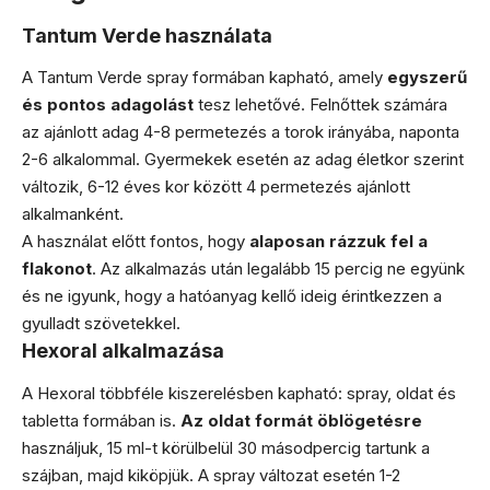
Tantum Verde használata
A Tantum Verde spray formában kapható, amely
egyszerű
és pontos adagolást
tesz lehetővé. Felnőttek számára
az ajánlott adag 4-8 permetezés a torok irányába, naponta
2-6 alkalommal. Gyermekek esetén az adag életkor szerint
változik, 6-12 éves kor között 4 permetezés ajánlott
alkalmanként.
A használat előtt fontos, hogy
alaposan rázzuk fel a
flakonot
. Az alkalmazás után legalább 15 percig ne együnk
és ne igyunk, hogy a hatóanyag kellő ideig érintkezzen a
gyulladt szövetekkel.
Hexoral alkalmazása
A Hexoral többféle kiszerelésben kapható: spray, oldat és
tabletta formában is.
Az oldat formát öblögetésre
használjuk, 15 ml-t körülbelül 30 másodpercig tartunk a
szájban, majd kiköpjük. A spray változat esetén 1-2