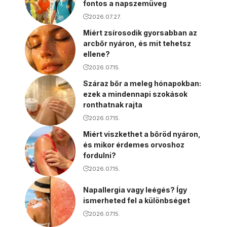
fontos a napszemüveg
2026.07.27.
Miért zsírosodik gyorsabban az
arcbőr nyáron, és mit tehetsz
ellene?
2026.07.15.
Száraz bőr a meleg hónapokban:
ezek a mindennapi szokások
ronthatnak rajta
2026.07.15.
Miért viszkethet a bőröd nyáron,
és mikor érdemes orvoshoz
fordulni?
2026.07.15.
Napallergia vagy leégés? Így
ismerheted fel a különbséget
2026.07.15.