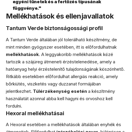
egyéni tünetek és a fertőzés típusának
függvénye."
Mellékhatások és ellenjavallatok
Tantum Verde biztonságossági profil
A Tantum Verde általában jól tolerálható készítmény, de
mint minden gyógyszer esetében, itt is előfordulhatnak
mellékhatások
. A leggyakoribb mellékhatások közé
tartozik a szájüreg átmeneti érzéstelenedése, amely a
hatóanyag helyi érzéstelenítő tulajdonságának köszönhető.
Ritkább esetekben előfordulhat allergiás reakció, amely
bőrkiütés, viszketés vagy duzzanat formájában
jelentkezhet.
Túlérzékenység esetén
a készítmény
használatát azonnal abba kell hagyni és orvoshoz kell
fordulni.
Hexoral mellékhatásai
A Hexoral esetében a mellékhatások általában enyhék és
átmenetiek. Előfordulhat
ízérzékelési zavar
, különösen a