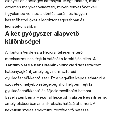
előnyeit és esetleges hátrányait. Megtudhatod, mikor
érdemes melyiket választani, milyen tényezőket kell
figyelembe venned a döntés során, és hogyan
használhatod őket a legbiztonságosabban és
leghatékonyabban.
A két gyógyszer alapvető
különbségei
A Tantum Verde és a Hexoral teljesen eltérő
mechanizmussal fejti ki hatását a torokfájás ellen.
A
Tantum Verde benzidamin-hidrokloridot
tartalmaz
hatóanyagként, amely egy nem-szteroid
gyulladáscsökkentő szer. Ez a vegyület képes áthatolni a
szövetek mélyebb rétegeibe, ahol helyben fejti ki
gyulladáscsökkentő és fájdalomcsillapító hatását.
Ezzel szemben
a Hexoral hexetidin alapú készítmény
,
amely elsősorban antimikrobiális hatásáról ismert. A
hexetidin széles spektrumú fertőtlenítő hatással