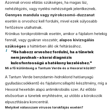
Azonnali orvosi ellátás szükséges, ha magas láz,
nehézlégzés, vagy nyelési nehézségek jelentkeznek.
Gennyes mandula vagy nyirokcsomó-duzzanat
esetén is orvoshoz kell fordulni, mivel ezek súlyosabb
fertőzésre utalhatnak.
Krónikus torokproblémák esetén, amikor a fájdalom hetekig
fennáll, vagy gyakran visszatér,
alapos kivizsgálás
szükséges
a háttérben álló ok feltárásához.
"Ne habozz orvoshoz fordulni, ha a tünetek
nem javulnak – a korai diagnózis
kulcsfontosságú a hatékony kezeléshez."
Mi a fő különbség a Tantum Verde és a Hexoral között?
A Tantum Verde benzidamin-hidroklorid hatóanyagú
gyulladáscsökkentő és fájdalomcsillapító készítmény, míg a
Hexoral hexetidin alapú antimikrobiális szer. Az előbbi
elsősorban a tünetek enyhítésére, az utóbbi a kórokozók
elpusztítására koncentrál.
Melyiket válasszam vírusos torokfájás esetén?