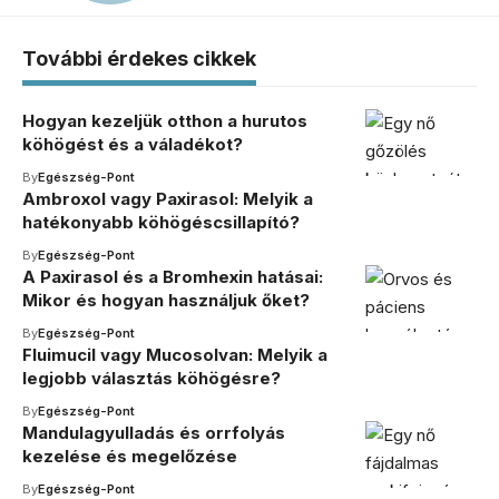
További érdekes cikkek
Hogyan kezeljük otthon a hurutos
köhögést és a váladékot?
By
Egészség-Pont
Ambroxol vagy Paxirasol: Melyik a
hatékonyabb köhögéscsillapító?
By
Egészség-Pont
A Paxirasol és a Bromhexin hatásai:
Mikor és hogyan használjuk őket?
By
Egészség-Pont
Fluimucil vagy Mucosolvan: Melyik a
legjobb választás köhögésre?
By
Egészség-Pont
Mandulagyulladás és orrfolyás
kezelése és megelőzése
By
Egészség-Pont