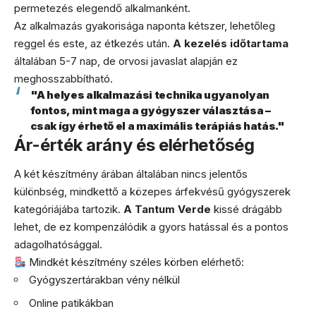
permetezés elegendő alkalmanként.
Az alkalmazás gyakorisága naponta kétszer, lehetőleg
reggel és este, az étkezés után.
A kezelés időtartama
általában 5-7 nap, de orvosi javaslat alapján ez
meghosszabbítható.
"A helyes alkalmazási technika ugyanolyan
fontos, mint maga a gyógyszer választása –
csak így érhető el a maximális terápiás hatás."
Ár-érték arány és elérhetőség
A két készítmény árában általában nincs jelentős
különbség, mindkettő a közepes árfekvésű gyógyszerek
kategóriájába tartozik.
A Tantum Verde
kissé drágább
lehet, de ez kompenzálódik a gyors hatással és a pontos
adagolhatósággal.
Mindkét készítmény széles körben elérhető:
Gyógyszertárakban vény nélkül
Online patikákban