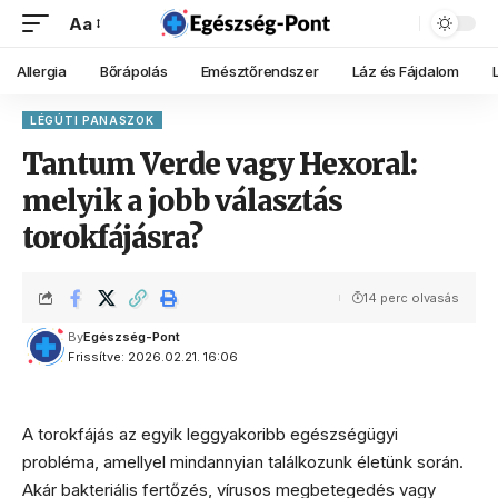
Aa
Allergia
Bőrápolás
Emésztőrendszer
Láz és Fájdalom
LÉGÚTI PANASZOK
Tantum Verde vagy Hexoral:
melyik a jobb választás
torokfájásra?
14 perc olvasás
By
Egészség-Pont
Frissítve: 2026.02.21. 16:06
A torokfájás az egyik leggyakoribb egészségügyi
probléma, amellyel mindannyian találkozunk életünk során.
Akár bakteriális fertőzés, vírusos megbetegedés vagy