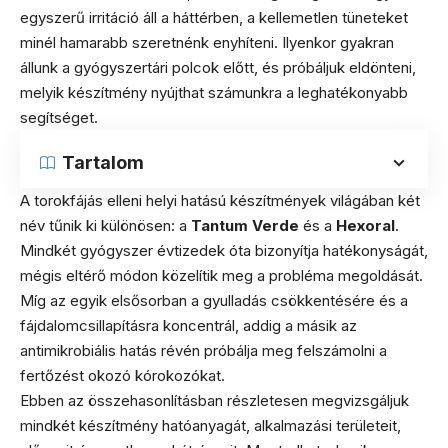
egyszerű irritáció áll a háttérben, a kellemetlen tüneteket
minél hamarabb szeretnénk enyhíteni. Ilyenkor gyakran
állunk a gyógyszertári polcok előtt, és próbáljuk eldönteni,
melyik készítmény nyújthat számunkra a leghatékonyabb
segítséget.
Tartalom
A torokfájás elleni helyi hatású készítmények világában két
név tűnik ki különösen: a
Tantum Verde
és a
Hexoral
.
Mindkét gyógyszer évtizedek óta bizonyítja hatékonyságát,
mégis eltérő módon közelítik meg a probléma megoldását.
Míg az egyik elsősorban a gyulladás csökkentésére és a
fájdalomcsillapításra koncentrál, addig a másik az
antimikrobiális hatás révén próbálja meg felszámolni a
fertőzést okozó kórokozókat.
Ebben az összehasonlításban részletesen megvizsgáljuk
mindkét készítmény hatóanyagát, alkalmazási területeit,