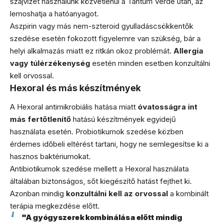
szájvizet használunk közvetlenül a Tantum Verde után, az
lemoshatja a hatóanyagot.
Aszpirin vagy más nem-szteroid gyulladáscsökkentők
szedése esetén fokozott figyelemre van szükség, bár a
helyi alkalmazás miatt ez ritkán okoz problémát.
Allergia
vagy túlérzékenység
esetén minden esetben konzultálni
kell orvossal.
Hexoral és más készítmények
A Hexoral antimikrobiális hatása miatt
óvatosságra int
más fertőtlenítő
hatású készítmények egyidejű
használata esetén. Probiotikumok szedése közben
érdemes időbeli eltérést tartani, hogy ne semlegesítse ki a
hasznos baktériumokat.
Antibiotikumok szedése mellett a Hexoral használata
általában biztonságos, sőt kiegészítő hatást fejthet ki.
Azonban mindig
konzultálni kell az orvossal
a kombinált
terápia megkezdése előtt.
"A gyógyszerek kombinálása előtt mindig