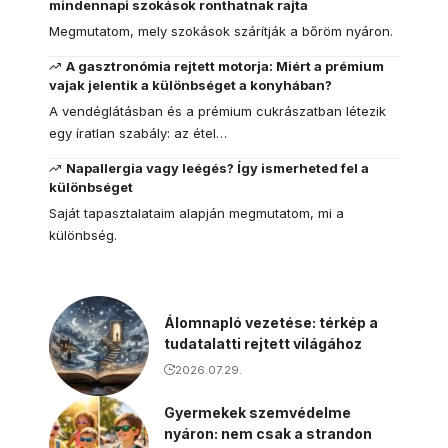
mindennapi szokások ronthatnak rajta
Megmutatom, mely szokások szárítják a bőröm nyáron.
A gasztronómia rejtett motorja: Miért a prémium
vajak jelentik a különbséget a konyhában?
A vendéglátásban és a prémium cukrászatban létezik
egy íratlan szabály: az étel…
Napallergia vagy leégés? Így ismerheted fel a
különbséget
Saját tapasztalataim alapján megmutatom, mi a
különbség.
Álomnapló vezetése: térkép a
tudatalatti rejtett világához
2026.07.29.
Gyermekek szemvédelme
nyáron: nem csak a strandon