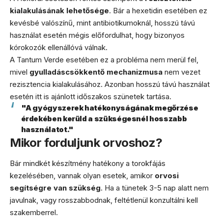
kialakulásának lehetősége
. Bár a hexetidin esetében ez
kevésbé valószínű, mint antibiotikumoknál, hosszú távú
használat esetén mégis előfordulhat, hogy bizonyos
kórokozók ellenállóvá válnak.
A Tantum Verde esetében ez a probléma nem merül fel,
mivel
gyulladáscsökkentő mechanizmusa
nem vezet
rezisztencia kialakulásához. Azonban hosszú távú használat
esetén itt is ajánlott időszakos szünetek tartása.
"A gyógyszerek hatékonyságának megőrzése
érdekében kerüld a szükségesnél hosszabb
használatot."
Mikor forduljunk orvoshoz?
Bár mindkét készítmény hatékony a torokfájás
kezelésében, vannak olyan esetek, amikor
orvosi
segítségre van szükség
. Ha a tünetek 3-5 nap alatt nem
javulnak, vagy rosszabbodnak, feltétlenül konzultálni kell
szakemberrel.