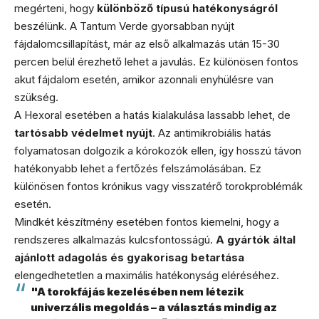
megérteni, hogy
különböző típusú hatékonyságról
beszélünk. A Tantum Verde gyorsabban nyújt
fájdalomcsillapítást, már az első alkalmazás után 15-30
percen belül érezhető lehet a javulás. Ez különösen fontos
akut fájdalom esetén, amikor azonnali enyhülésre van
szükség.
A Hexoral esetében a hatás kialakulása lassabb lehet, de
tartósabb védelmet nyújt
. Az antimikrobiális hatás
folyamatosan dolgozik a kórokozók ellen, így hosszú távon
hatékonyabb lehet a fertőzés felszámolásában. Ez
különösen fontos krónikus vagy visszatérő torokproblémák
esetén.
Mindkét készítmény esetében fontos kiemelni, hogy a
rendszeres alkalmazás kulcsfontosságú.
A gyártók által
ajánlott adagolás és gyakorisag betartása
elengedhetetlen a maximális hatékonyság eléréséhez.
"A torokfájás kezelésében nem létezik
univerzális megoldás – a választás mindig az