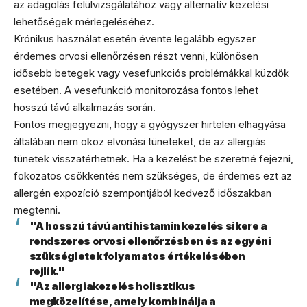
az adagolás felülvizsgálatához vagy alternatív kezelési
lehetőségek mérlegeléséhez.
Krónikus használat esetén évente legalább egyszer
érdemes orvosi ellenőrzésen részt venni, különösen
idősebb betegek vagy vesefunkciós problémákkal küzdők
esetében. A vesefunkció monitorozása fontos lehet
hosszú távú alkalmazás során.
Fontos megjegyezni, hogy a gyógyszer hirtelen elhagyása
általában nem okoz elvonási tüneteket, de az allergiás
tünetek visszatérhetnek. Ha a kezelést be szeretné fejezni,
fokozatos csökkentés nem szükséges, de érdemes ezt az
allergén expozíció szempontjából kedvező időszakban
megtenni.
"A hosszú távú antihistamin kezelés sikere a
rendszeres orvosi ellenőrzésben és az egyéni
szükségletek folyamatos értékelésében
rejlik."
"Az allergiakezelés holisztikus
megközelítése, amely kombinálja a