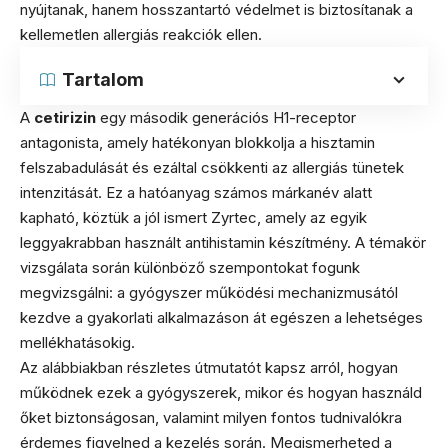
nyújtanak, hanem hosszantartó védelmet is biztosítanak a
kellemetlen allergiás reakciók ellen.
Tartalom
A
cetirizin
egy második generációs H1-receptor
antagonista, amely hatékonyan blokkolja a hisztamin
felszabadulását és ezáltal csökkenti az allergiás tünetek
intenzitását. Ez a hatóanyag számos márkanév alatt
kapható, köztük a jól ismert Zyrtec, amely az egyik
leggyakrabban használt antihistamin készítmény. A témakör
vizsgálata során különböző szempontokat fogunk
megvizsgálni: a gyógyszer működési mechanizmusától
kezdve a gyakorlati alkalmazáson át egészen a lehetséges
mellékhatásokig.
Az alábbiakban részletes útmutatót kapsz arról, hogyan
működnek ezek a gyógyszerek, mikor és hogyan használd
őket biztonságosan, valamint milyen fontos tudnivalókra
érdemes figyelned a kezelés során. Megismerheted a