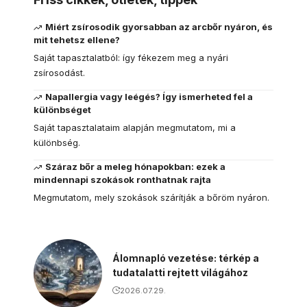
Miért zsírosodik gyorsabban az arcbőr nyáron, és
mit tehetsz ellene?
Saját tapasztalatból: így fékezem meg a nyári
zsírosodást.
Napallergia vagy leégés? Így ismerheted fel a
különbséget
Saját tapasztalataim alapján megmutatom, mi a
különbség.
Száraz bőr a meleg hónapokban: ezek a
mindennapi szokások ronthatnak rajta
Megmutatom, mely szokások szárítják a bőröm nyáron.
Álomnapló vezetése: térkép a
tudatalatti rejtett világához
2026.07.29.