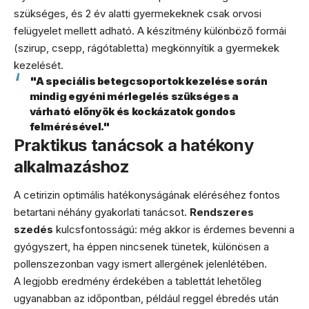
szükséges, és 2 év alatti gyermekeknek csak orvosi
felügyelet mellett adható. A készítmény különböző formái
(szirup, csepp, rágótabletta) megkönnyítik a gyermekek
kezelését.
"A speciális betegcsoportok kezelése során
mindig egyéni mérlegelés szükséges a
várható előnyök és kockázatok gondos
felmérésével."
Praktikus tanácsok a hatékony
alkalmazáshoz
A cetirizin optimális hatékonyságának eléréséhez fontos
betartani néhány gyakorlati tanácsot.
Rendszeres
szedés
kulcsfontosságú: még akkor is érdemes bevenni a
gyógyszert, ha éppen nincsenek tünetek, különösen a
pollenszezonban vagy ismert allergének jelenlétében.
A legjobb eredmény érdekében a tablettát lehetőleg
ugyanabban az időpontban, például reggel ébredés után