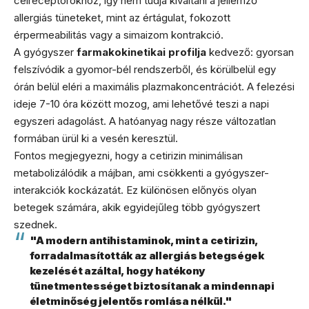
célreceptorokhoz, így nem tudja kiváltani a jellemző
allergiás tüneteket, mint az értágulat, fokozott
érpermeabilitás vagy a simaizom kontrakció.
A gyógyszer
farmakokinetikai profilja
kedvező: gyorsan
felszívódik a gyomor-bél rendszerből, és körülbelül egy
órán belül eléri a maximális plazmakoncentrációt. A felezési
ideje 7-10 óra között mozog, ami lehetővé teszi a napi
egyszeri adagolást. A hatóanyag nagy része változatlan
formában ürül ki a vesén keresztül.
Fontos megjegyezni, hogy a cetirizin minimálisan
metabolizálódik a májban, ami csökkenti a gyógyszer-
interakciók kockázatát. Ez különösen előnyös olyan
betegek számára, akik egyidejűleg több gyógyszert
szednek.
"A modern antihistaminok, mint a cetirizin,
forradalmasították az allergiás betegségek
kezelését azáltal, hogy hatékony
tünetmentességet biztosítanak a mindennapi
életminőség jelentős romlása nélkül."