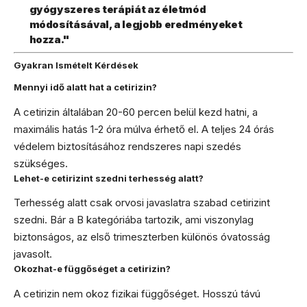
gyógyszeres terápiát az életmód
módosításával, a legjobb eredményeket
hozza."
Gyakran Ismételt Kérdések
Mennyi idő alatt hat a cetirizin?
A cetirizin általában 20-60 percen belül kezd hatni, a
maximális hatás 1-2 óra múlva érhető el. A teljes 24 órás
védelem biztosításához rendszeres napi szedés
szükséges.
Lehet-e cetirizint szedni terhesség alatt?
Terhesség alatt csak orvosi javaslatra szabad cetirizint
szedni. Bár a B kategóriába tartozik, ami viszonylag
biztonságos, az első trimeszterben különös óvatosság
javasolt.
Okozhat-e függőséget a cetirizin?
A cetirizin nem okoz fizikai függőséget. Hosszú távú