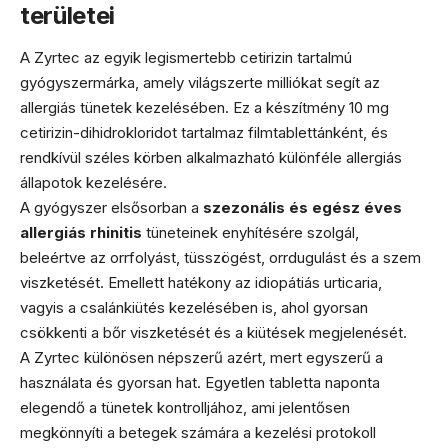
területei
A Zyrtec az egyik legismertebb cetirizin tartalmú
gyógyszermárka, amely világszerte milliókat segít az
allergiás tünetek kezelésében. Ez a készítmény 10 mg
cetirizin-dihidrokloridot tartalmaz filmtablettánként, és
rendkívül széles körben alkalmazható különféle allergiás
állapotok kezelésére.
A gyógyszer elsősorban a
szezonális és egész éves
allergiás rhinitis
tüneteinek enyhítésére szolgál,
beleértve az orrfolyást, tüsszögést, orrdugulást és a szem
viszketését. Emellett hatékony az idiopátiás urticaria,
vagyis a csalánkiütés kezelésében is, ahol gyorsan
csökkenti a bőr viszketését és a kiütések megjelenését.
A Zyrtec különösen népszerű azért, mert egyszerű a
használata és gyorsan hat. Egyetlen tabletta naponta
elegendő a tünetek kontrolljához, ami jelentősen
megkönnyíti a betegek számára a kezelési protokoll