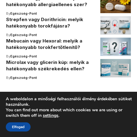
hatékonyabb allergiaellenes szer?
By
Egészség-Pont
Strepfen vagy Dorithricin: melyik
hatékonyabb torokfájásra?
By
Egészség-Pont
Mebucain vagy Hexoral: melyik a
hatékonyabb torokfertőtlenítő?
By
Egészség-Pont
Microlax vagy glicerin kúp: melyik a
hatékonyabb székrekedés ellen?
By
Egészség-Pont
A weboldalon a minőségi felhasználói élmény érdekében sütiket
használunk.
You can find out more about which cookies we are using or
switch them off in
settings
.
Elfogad