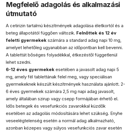
Megfelelő adagolás és alkalmazási
útmutató
A cetirizin tartalmú készítmények adagolása életkortól és a
beteg állapotától függően változik.
Felnőttek és 12 év
feletti gyermekek
számára a standard adag napi 10 mg,
amelyet lehetőleg ugyanabban az időpontban kell bevenni.
A tablettát bőséges folyadékkal, étkezéstől függetlenül
lehet szedni.
6-12 éves gyermekek
esetében a javasolt adag napi 5
mg, amely fél tablettának felel meg, vagy speciálisan
gyermekeknek készült készítmények használata ajánlott. 2-
6 éves gyermekek számára 2,5 mg napi adag javasolt,
amely általában szirup vagy csepp formájában érhető el.
Idős betegek és vesefunkciós zavarokkal küzdők
esetében az adagolás módosítására lehet szükség. Enyhe
veseelégtelenség esetén a normál adag alkalmazható,
azonban közepes vagy súlyos vesefunkciós zavar esetén