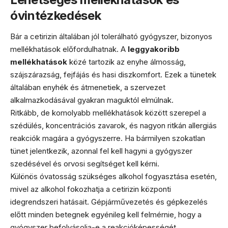
óvintézkedések
Bár a cetirizin általában jól tolerálható gyógyszer, bizonyos
mellékhatások előfordulhatnak. A
leggyakoribb
mellékhatások
közé tartozik az enyhe álmosság,
szájszárazság, fejfájás és hasi diszkomfort. Ezek a tünetek
általában enyhék és átmenetiek, a szervezet
alkalmazkodásával gyakran maguktól elmúlnak.
Ritkább, de komolyabb mellékhatások között szerepel a
szédülés, koncentrációs zavarok, és nagyon ritkán allergiás
reakciók magára a gyógyszerre. Ha bármilyen szokatlan
tünet jelentkezik, azonnal fel kell hagyni a gyógyszer
szedésével és orvosi segítséget kell kérni.
Különös óvatosság szükséges alkohol fogyasztása esetén,
mivel az alkohol fokozhatja a cetirizin központi
idegrendszeri hatásait. Gépjárművezetés és gépkezelés
előtt minden betegnek egyénileg kell felmérnie, hogy a
gyógyszer befolyásolja-e a reakcióképességét.