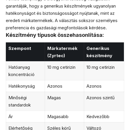
garantálják, hogy a generikus készítmények ugyanolyan
hatékonyságot és biztonságosságot nyújtanak, mint az
eredeti márkatermékek. A választás sokszor személyes
preferencia és gazdasági megfontolások kérdése.
Készítmény típusok összehasonlítása:
Szempont
Márkatermék
Generikus
(Zyrtec)
készítmény
Hatóanyag
10 mg cetirizin
10 mg cetirizin
koncentráció
Hatékonyság
Azonos
Azonos
Minőségi
Magas
Azonos szintű
standardok
Ár
Magasabb
Kedvezőbb
Elérhetőség
Széles körű
Változó