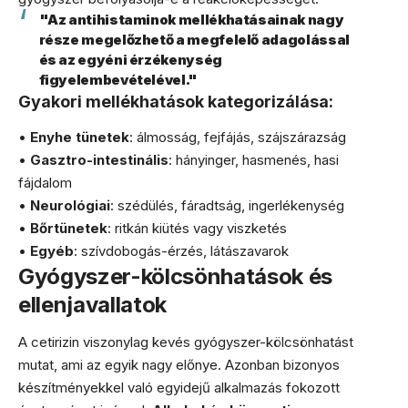
"Az antihistaminok mellékhatásainak nagy
része megelőzhető a megfelelő adagolással
és az egyéni érzékenység
figyelembevételével."
Gyakori mellékhatások kategorizálása:
•
Enyhe tünetek
: álmosság, fejfájás, szájszárazság
•
Gasztro-intestinális
: hányinger, hasmenés, hasi
fájdalom
•
Neurológiai
: szédülés, fáradtság, ingerlékenység
•
Bőrtünetek
: ritkán kiütés vagy viszketés
•
Egyéb
: szívdobogás-érzés, látászavarok
Gyógyszer-kölcsönhatások és
ellenjavallatok
A cetirizin viszonylag kevés gyógyszer-kölcsönhatást
mutat, ami az egyik nagy előnye. Azonban bizonyos
készítményekkel való egyidejű alkalmazás fokozott