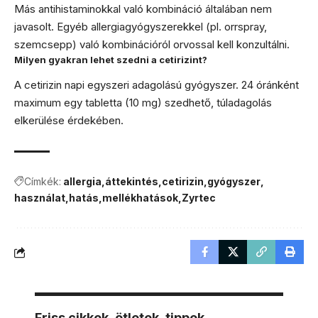
Más antihistaminokkal való kombináció általában nem
javasolt. Egyéb allergiagyógyszerekkel (pl. orrspray,
szemcsepp) való kombinációról orvossal kell konzultálni.
Milyen gyakran lehet szedni a cetirizint?
A cetirizin napi egyszeri adagolású gyógyszer. 24 óránként
maximum egy tabletta (10 mg) szedhető, túladagolás
elkerülése érdekében.
Címkék:
allergia
áttekintés
cetirizin
gyógyszer
használat
hatás
mellékhatások
Zyrtec
Friss cikkek, ötletek, tippek