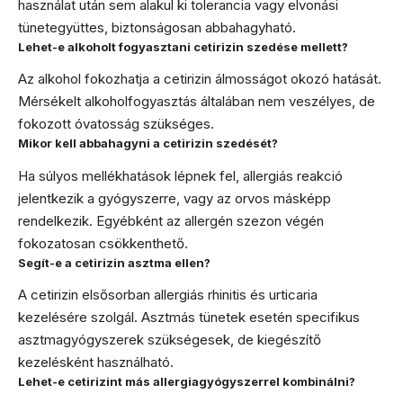
használat után sem alakul ki tolerancia vagy elvonási
tünetegyüttes, biztonságosan abbahagyható.
Lehet-e alkoholt fogyasztani cetirizin szedése mellett?
Az alkohol fokozhatja a cetirizin álmosságot okozó hatását.
Mérsékelt alkoholfogyasztás általában nem veszélyes, de
fokozott óvatosság szükséges.
Mikor kell abbahagyni a cetirizin szedését?
Ha súlyos mellékhatások lépnek fel, allergiás reakció
jelentkezik a gyógyszerre, vagy az orvos másképp
rendelkezik. Egyébként az allergén szezon végén
fokozatosan csökkenthető.
Segít-e a cetirizin asztma ellen?
A cetirizin elsősorban allergiás rhinitis és urticaria
kezelésére szolgál. Asztmás tünetek esetén specifikus
asztmagyógyszerek szükségesek, de kiegészítő
kezelésként használható.
Lehet-e cetirizint más allergiagyógyszerrel kombinálni?