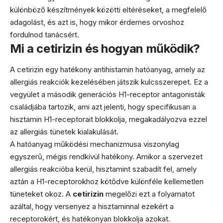
különböző készítmények közötti eltéréseket, a megfelelő
adagolást, és azt is, hogy mikor érdemes orvoshoz
fordulnod tanácsért.
Mi a cetirizin és hogyan működik?
A cetirizin egy hatékony antihistamin hatóanyag, amely az
allergiás reakciók kezelésében játszik kulcsszerepet. Ez a
vegyület a második generációs H1-receptor antagonisták
családjába tartozik, ami azt jelenti, hogy specifikusan a
hisztamin H1-receptorait blokkolja, megakadályozva ezzel
az allergiás tünetek kialakulását.
A hatóanyag működési mechanizmusa viszonylag
egyszerű, mégis rendkívül hatékony. Amikor a szervezet
allergiás reakcióba kerül, hisztamint szabadít fel, amely
aztán a H1-receptorokhoz kötődve különféle kellemetlen
tüneteket okoz. A
cetirizin
megelőzi ezt a folyamatot
azáltal, hogy versenyez a hisztaminnal ezekért a
receptorokért, és hatékonyan blokkolja azokat.