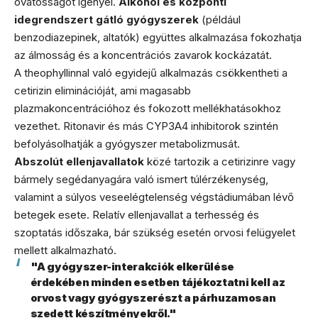
óvatosságot igényel.
Alkohol és központi
idegrendszert gátló gyógyszerek
(például
benzodiazepinek, altatók) együttes alkalmazása fokozhatja
az álmosság és a koncentrációs zavarok kockázatát.
A theophyllinnal való egyidejű alkalmazás csökkentheti a
cetirizin eliminációját, ami magasabb
plazmakoncentrációhoz és fokozott mellékhatásokhoz
vezethet. Ritonavir és más CYP3A4 inhibitorok szintén
befolyásolhatják a gyógyszer metabolizmusát.
Abszolút ellenjavallatok
közé tartozik a cetirizinre vagy
bármely segédanyagára való ismert túlérzékenység,
valamint a súlyos veseelégtelenség végstádiumában lévő
betegek esete. Relatív ellenjavallat a terhesség és
szoptatás időszaka, bár szükség esetén orvosi felügyelet
mellett alkalmazható.
"A gyógyszer-interakciók elkerülése
érdekében minden esetben tájékoztatni kell az
orvost vagy gyógyszerészt a párhuzamosan
szedett készítményekről."