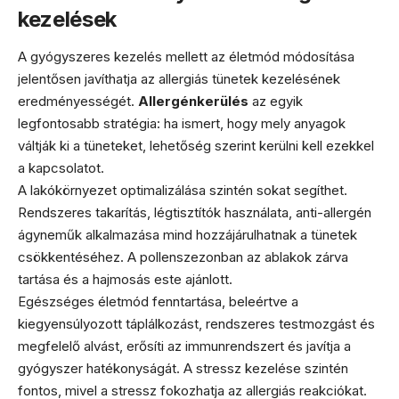
kezelések
A gyógyszeres kezelés mellett az életmód módosítása
jelentősen javíthatja az allergiás tünetek kezelésének
eredményességét.
Allergénkerülés
az egyik
legfontosabb stratégia: ha ismert, hogy mely anyagok
váltják ki a tüneteket, lehetőség szerint kerülni kell ezekkel
a kapcsolatot.
A lakókörnyezet optimalizálása szintén sokat segíthet.
Rendszeres takarítás, légtisztítók használata, anti-allergén
ágyneműk alkalmazása mind hozzájárulhatnak a tünetek
csökkentéséhez. A pollenszezonban az ablakok zárva
tartása és a hajmosás este ajánlott.
Egészséges életmód fenntartása, beleértve a
kiegyensúlyozott táplálkozást, rendszeres testmozgást és
megfelelő alvást, erősíti az immunrendszert és javítja a
gyógyszer hatékonyságát. A stressz kezelése szintén
fontos, mivel a stressz fokozhatja az allergiás reakciókat.