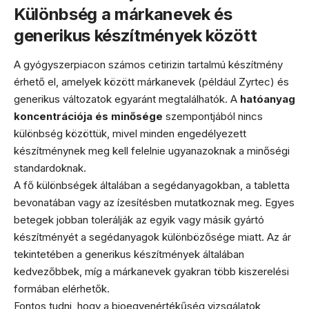
Különbség a márkanevek és
generikus készítmények között
A gyógyszerpiacon számos cetirizin tartalmú készítmény
érhető el, amelyek között márkanevek (például Zyrtec) és
generikus változatok egyaránt megtalálhatók. A
hatóanyag
koncentrációja és minősége
szempontjából nincs
különbség közöttük, mivel minden engedélyezett
készítménynek meg kell felelnie ugyanazoknak a minőségi
standardoknak.
A fő különbségek általában a segédanyagokban, a tabletta
bevonatában vagy az ízesítésben mutatkoznak meg. Egyes
betegek jobban tolerálják az egyik vagy másik gyártó
készítményét a segédanyagok különbözősége miatt. Az ár
tekintetében a generikus készítmények általában
kedvezőbbek, míg a márkanevek gyakran több kiszerelési
formában elérhetők.
Fontos tudni, hogy a bioegyenértékűség vizsgálatok