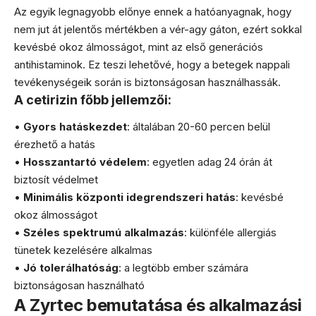
Az egyik legnagyobb előnye ennek a hatóanyagnak, hogy
nem jut át jelentős mértékben a vér-agy gáton, ezért sokkal
kevésbé okoz álmosságot, mint az első generációs
antihistaminok. Ez teszi lehetővé, hogy a betegek nappali
tevékenységeik során is biztonságosan használhassák.
A cetirizin főbb jellemzői:
•
Gyors hatáskezdet
: általában 20-60 percen belül
érezhető a hatás
•
Hosszantartó védelem
: egyetlen adag 24 órán át
biztosít védelmet
•
Minimális központi idegrendszeri hatás
: kevésbé
okoz álmosságot
•
Széles spektrumú alkalmazás
: különféle allergiás
tünetek kezelésére alkalmas
•
Jó tolerálhatóság
: a legtöbb ember számára
biztonságosan használható
A Zyrtec bemutatása és alkalmazási