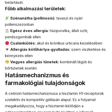
betartását.
Főbb alkalmazási területek:
Szénanátha (pollinosis)
: tavaszi és nyári
pollenszezonban
Egész éves allergia
: háziporatka, állati szőr,
penészgombák ellen
Csalánkiütés
: akut és krónikus urticaria kezelésében
Allergiás kötőhártya-gyulladás
: szem viszketése és
könnyezés ellen
Vegyes allergiás tünetek
: kombinált légúti és
bőrtünetek esetén
Hatásmechanizmus és
farmakológiai tulajdonságok
A cetirizin hatásmechanizmusa a hisztamin H1-receptorok
szelektív és kompetitív gátlásán alapul. Ez a folyamat
megakadályozza, hogy a hisztamin kötődjön a