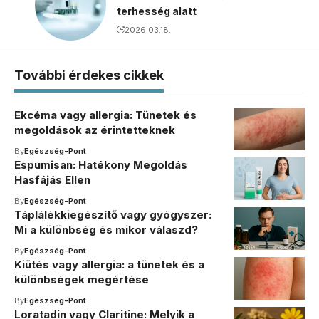
terhesség alatt
2026.03.18.
További érdekes cikkek
Ekcéma vagy allergia: Tünetek és
megoldások az érintetteknek
By
Egészség-Pont
Espumisan: Hatékony Megoldás
Hasfájás Ellen
By
Egészség-Pont
Táplálékkiegészítő vagy gyógyszer:
Mi a különbség és mikor válaszd?
By
Egészség-Pont
Kiütés vagy allergia: a tünetek és a
különbségek megértése
By
Egészség-Pont
Loratadin vagy Claritine: Melyik a