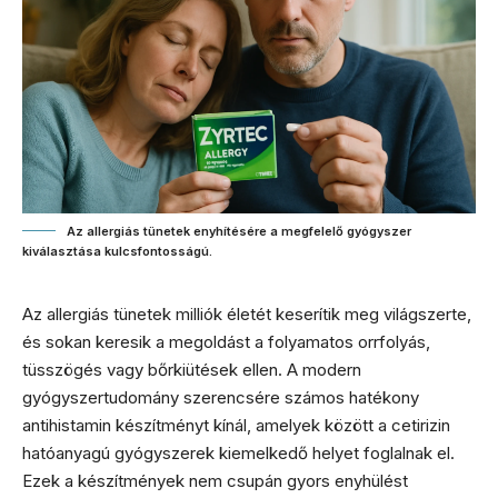
Az allergiás tünetek enyhítésére a megfelelő gyógyszer
kiválasztása kulcsfontosságú.
Az allergiás tünetek milliók életét keserítik meg világszerte,
és sokan keresik a megoldást a folyamatos orrfolyás,
tüsszögés vagy bőrkiütések ellen. A modern
gyógyszertudomány szerencsére számos hatékony
antihistamin készítményt kínál, amelyek között a cetirizin
hatóanyagú gyógyszerek kiemelkedő helyet foglalnak el.
Ezek a készítmények nem csupán gyors enyhülést