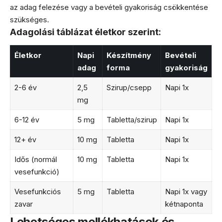
az adag felezése vagy a bevételi gyakoriság csökkentése
szükséges.
Adagolási táblázat életkor szerint:
Életkor
Napi
Készítmény
Bevételi
adag
forma
gyakoriság
2-6 év
2,5
Szirup/csepp
Napi 1x
mg
6-12 év
5 mg
Tabletta/szirup
Napi 1x
12+ év
10 mg
Tabletta
Napi 1x
Idős (normál
10 mg
Tabletta
Napi 1x
vesefunkció)
Vesefunkciós
5 mg
Tabletta
Napi 1x vagy
zavar
kétnaponta
Lehetséges mellékhatások és