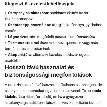
Kiegészítő kezelési lehetőségek:
•
Orrspray alkalmazása
: sóoldatos öblítés az orr
tisztántartásához
•
Szemcsepp használata
: allergiás kötőhártya-gyulladás
esetén
•
Légnedvesítés
: megfelelő páratartalom fenntartása
•
Természetes módszerek
: méz, quercetin vagy más
természetes antihistaminok
•
Akupunktúra
: alternatív kezelési módszer egyes
esetekben
Hosszú távú használat és
biztonságossági megfontolások
A cetirizin hosszú távú használata általában biztonságos, de
bizonyos szempontokat figyelembe kell venni.
Tolerancia
kialakulása
ritkán fordul elő, de ha a gyógyszer
hatékonysága csökkenni látszik, orvosi konzultáció javasolt