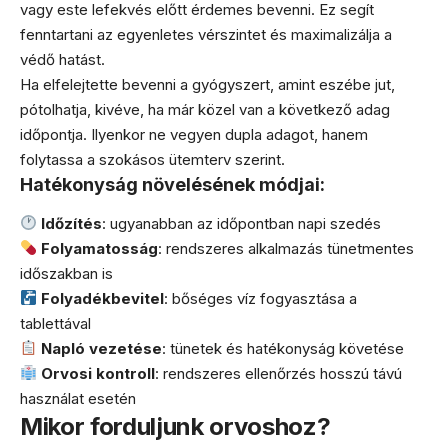
vagy este lefekvés előtt érdemes bevenni. Ez segít
fenntartani az egyenletes vérszintet és maximalizálja a
védő hatást.
Ha elfelejtette bevenni a gyógyszert, amint eszébe jut,
pótolhatja, kivéve, ha már közel van a következő adag
időpontja. Ilyenkor ne vegyen dupla adagot, hanem
folytassa a szokásos ütemterv szerint.
Hatékonyság növelésének módjai:
Időzítés
: ugyanabban az időpontban napi szedés
Folyamatosság
: rendszeres alkalmazás tünetmentes
időszakban is
Folyadékbevitel
: bőséges víz fogyasztása a
tablettával
Napló vezetése
: tünetek és hatékonyság követése
Orvosi kontroll
: rendszeres ellenőrzés hosszú távú
használat esetén
Mikor forduljunk orvoshoz?