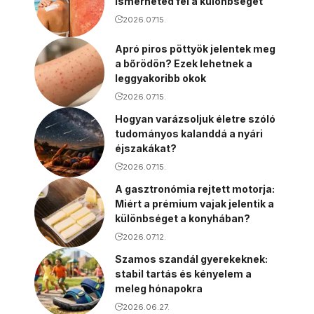
ismerheted fel a különbséget
2026.07.15.
Apró piros pöttyök jelentek meg
a bőrödön? Ezek lehetnek a
leggyakoribb okok
2026.07.15.
Hogyan varázsoljuk életre szóló
tudományos kalanddá a nyári
éjszakákat?
2026.07.15.
A gasztronómia rejtett motorja:
Miért a prémium vajak jelentik a
különbséget a konyhában?
2026.07.12.
Szamos szandál gyerekeknek:
stabil tartás és kényelem a
meleg hónapokra
2026.06.27.