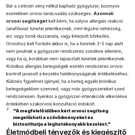
Bár a cetirizin vény nélkül kapható gyógyszer, bizonyos
esetekben orvosi tanácsadás szükséges.
Azonnali
orvosi segítséget
kell kérni, ha súlyos allergiás reakció
(anafilaxia) tünetei jelentkeznek, mint légzési nehézség,
arc vagy torok duzzanata, vagy kiterjedt bőrkiütés.
Orvoshoz kell fordulni akkor is, ha a tünetek 3-5 nap alatt
nem javulnak a gyógyszer rendszeres szedése ellenére,
vagy ha új, korábban nem tapasztalt tünetek jelentkeznek.
Krónikus allergiás betegségek esetén rendszeres orvosi
kontroll javasolt a kezelés hatékonyságának értékeléséhez.
Különös figyelmet igényel, ha a beteg egyéb krónikus
betegségekben szenved, vagy más gyógyszereket szed
rendszeresen. Ilyenkor a gyógyszer-interakciók elkerülése
érdekében szakorvosi konzultáció indokolt.
"A megfelelő időben kért orvosi segítség
megelőzheti a szövődményeket és
biztosíthatja a leghatékonyabb kezelést."
Életmódbeli tényezők és kiegészítő