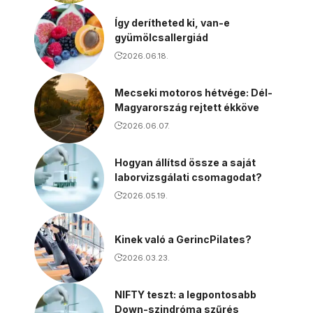
Így derítheted ki, van-e
gyümölcsallergiád
2026.06.18.
Mecseki motoros hétvége: Dél-
Magyarország rejtett ékköve
2026.06.07.
Hogyan állítsd össze a saját
laborvizsgálati csomagodat?
2026.05.19.
Kinek való a GerincPilates?
2026.03.23.
NIFTY teszt: a legpontosabb
Down-szindróma szűrés