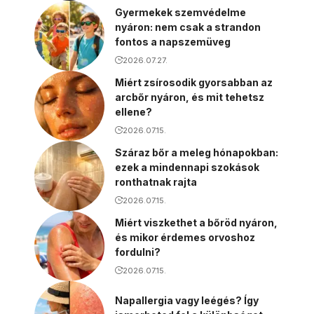
Gyermekek szemvédelme
nyáron: nem csak a strandon
fontos a napszemüveg
2026.07.27.
Miért zsírosodik gyorsabban az
arcbőr nyáron, és mit tehetsz
ellene?
2026.07.15.
Száraz bőr a meleg hónapokban:
ezek a mindennapi szokások
ronthatnak rajta
2026.07.15.
Miért viszkethet a bőröd nyáron,
és mikor érdemes orvoshoz
fordulni?
2026.07.15.
Napallergia vagy leégés? Így