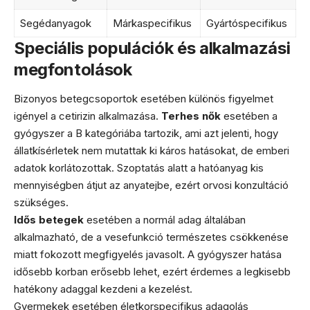
Segédanyagok
Márkaspecifikus
Gyártóspecifikus
Speciális populációk és alkalmazási
megfontolások
Bizonyos betegcsoportok esetében különös figyelmet
igényel a cetirizin alkalmazása.
Terhes nők
esetében a
gyógyszer a B kategóriába tartozik, ami azt jelenti, hogy
állatkísérletek nem mutattak ki káros hatásokat, de emberi
adatok korlátozottak. Szoptatás alatt a hatóanyag kis
mennyiségben átjut az anyatejbe, ezért orvosi konzultáció
szükséges.
Idős betegek
esetében a normál adag általában
alkalmazható, de a vesefunkció természetes csökkenése
miatt fokozott megfigyelés javasolt. A gyógyszer hatása
idősebb korban erősebb lehet, ezért érdemes a legkisebb
hatékony adaggal kezdeni a kezelést.
Gyermekek esetében életkorspecifikus adagolás