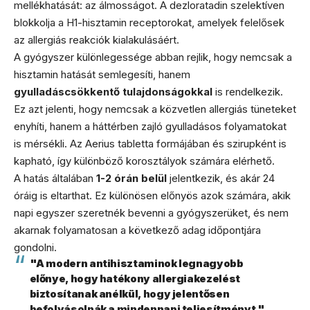
mellékhatását: az álmosságot. A dezloratadin szelektíven
blokkolja a H1-hisztamin receptorokat, amelyek felelősek
az allergiás reakciók kialakulásáért.
A gyógyszer különlegessége abban rejlik, hogy nemcsak a
hisztamin hatását semlegesíti, hanem
gyulladáscsökkentő tulajdonságokkal
is rendelkezik.
Ez azt jelenti, hogy nemcsak a közvetlen allergiás tüneteket
enyhíti, hanem a háttérben zajló gyulladásos folyamatokat
is mérsékli. Az Aerius tabletta formájában és szirupként is
kapható, így különböző korosztályok számára elérhető.
A hatás általában
1-2 órán belül
jelentkezik, és akár 24
óráig is eltarthat. Ez különösen előnyös azok számára, akik
napi egyszer szeretnék bevenni a gyógyszerüket, és nem
akarnak folyamatosan a következő adag időpontjára
gondolni.
"A modern antihisztaminok legnagyobb
előnye, hogy hatékony allergiakezelést
biztosítanak anélkül, hogy jelentősen
befolyásolnák a mindennapi teljesítményt."