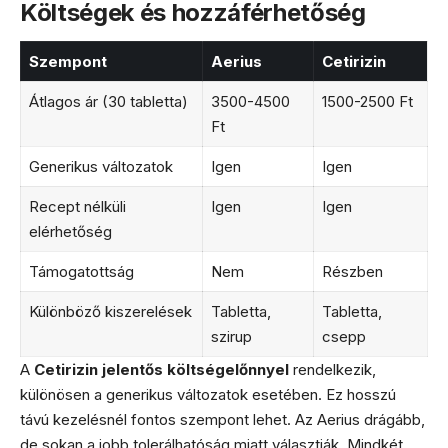
Költségek és hozzáférhetőség
Szempont
Aerius
Cetirizin
Átlagos ár (30 tabletta)
3500-4500
1500-2500 Ft
Ft
Generikus változatok
Igen
Igen
Recept nélküli
Igen
Igen
elérhetőség
Támogatottság
Nem
Részben
Különböző kiszerelések
Tabletta,
Tabletta,
szirup
csepp
A
Cetirizin jelentős költségelőnnyel
rendelkezik,
különösen a generikus változatok esetében. Ez hosszú
távú kezelésnél fontos szempont lehet. Az Aerius drágább,
de sokan a jobb tolerálhatóság miatt választják. Mindkét