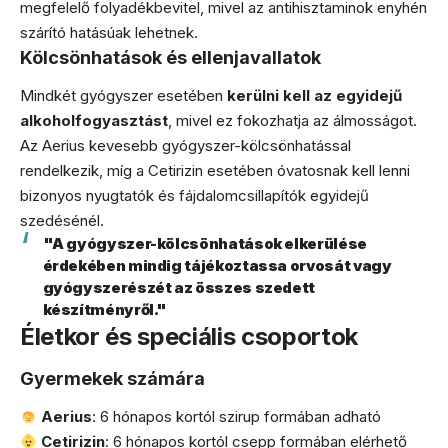
megfelelő folyadékbevitel, mivel az antihisztaminok enyhén
szárító hatásúak lehetnek.
Kölcsönhatások és ellenjavallatok
Mindkét gyógyszer esetében
kerülni kell az egyidejű
alkoholfogyasztást
, mivel ez fokozhatja az álmosságot.
Az Aerius kevesebb gyógyszer-kölcsönhatással
rendelkezik, míg a Cetirizin esetében óvatosnak kell lenni
bizonyos nyugtatók és fájdalomcsillapítók egyidejű
szedésénél.
"A gyógyszer-kölcsönhatások elkerülése
érdekében mindig tájékoztassa orvosát vagy
gyógyszerészét az összes szedett
készítményről."
Életkor és speciális csoportok
Gyermekek számára
Aerius
: 6 hónapos kortól szirup formában adható
Cetirizin
: 6 hónapos kortól csepp formában elérhető