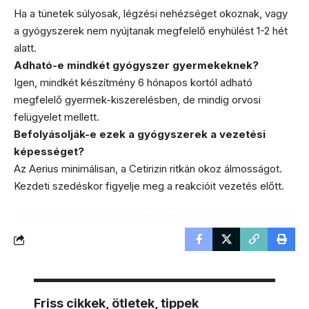
Ha a tünetek súlyosak, légzési nehézséget okoznak, vagy
a gyógyszerek nem nyújtanak megfelelő enyhülést 1-2 hét
alatt.
Adható-e mindkét gyógyszer gyermekeknek?
Igen, mindkét készítmény 6 hónapos kortól adható
megfelelő gyermek-kiszerelésben, de mindig orvosi
felügyelet mellett.
Befolyásolják-e ezek a gyógyszerek a vezetési
képességet?
Az Aerius minimálisan, a Cetirizin ritkán okoz álmosságot.
Kezdeti szedéskor figyelje meg a reakcióit vezetés előtt.
Friss cikkek, ötletek, tippek