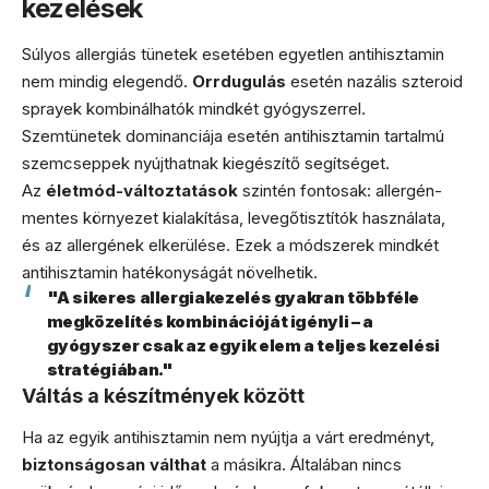
kezelések
Súlyos allergiás tünetek esetében egyetlen antihisztamin
nem mindig elegendő.
Orrdugulás
esetén nazális szteroid
sprayek kombinálhatók mindkét gyógyszerrel.
Szemtünetek dominanciája esetén antihisztamin tartalmú
szemcseppek nyújthatnak kiegészítő segítséget.
Az
életmód-változtatások
szintén fontosak: allergén-
mentes környezet kialakítása, levegőtisztítók használata,
és az allergének elkerülése. Ezek a módszerek mindkét
antihisztamin hatékonyságát növelhetik.
"A sikeres allergiakezelés gyakran többféle
megközelítés kombinációját igényli – a
gyógyszer csak az egyik elem a teljes kezelési
stratégiában."
Váltás a készítmények között
Ha az egyik antihisztamin nem nyújtja a várt eredményt,
biztonságosan válthat
a másikra. Általában nincs