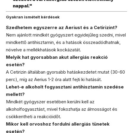
nappal."
Gyakran ismételt kérdések
Szedhetem egyszerre az Aeriust és a Cetirizint?
Nem ajánlott mindkét gyógyszert egyidejűleg szedni, mivel
mindkettő antihisztamin, és a hatások összeadódhatnak,
növelve a mellékhatások kockázatát.
Melyik hat gyorsabban akut allergiás reakció
esetén?
A Cetirizin általában gyorsabb hatáskezdetet mutat (30-60
perc), míg az Aerius 1-2 óra alatt fejti ki hatását.
Lehet-e alkoholt fogyasztani antihisztamin szedése
mellett?
Mindkét gyógyszer esetében kerülni kell az
alkoholfogyasztást, mivel fokozhatja az álmosságot és
csökkentheti a reakcióidőt.
Mikor kell orvoshoz fordulni allergiás tünetek
esetén?