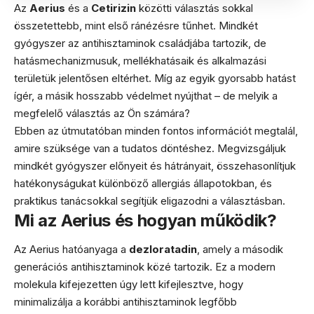
Az
Aerius
és a
Cetirizin
közötti választás sokkal
összetettebb, mint első ránézésre tűnhet. Mindkét
gyógyszer az antihisztaminok családjába tartozik, de
hatásmechanizmusuk, mellékhatásaik és alkalmazási
területük jelentősen eltérhet. Míg az egyik gyorsabb hatást
ígér, a másik hosszabb védelmet nyújthat – de melyik a
megfelelő választás az Ön számára?
Ebben az útmutatóban minden fontos információt megtalál,
amire szüksége van a tudatos döntéshez. Megvizsgáljuk
mindkét gyógyszer előnyeit és hátrányait, összehasonlítjuk
hatékonyságukat különböző allergiás állapotokban, és
praktikus tanácsokkal segítjük eligazodni a választásban.
Mi az Aerius és hogyan működik?
Az Aerius hatóanyaga a
dezloratadin
, amely a második
generációs antihisztaminok közé tartozik. Ez a modern
molekula kifejezetten úgy lett kifejlesztve, hogy
minimalizálja a korábbi antihisztaminok legfőbb