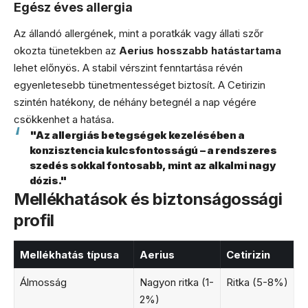
Egész éves allergia
Az állandó allergének, mint a poratkák vagy állati szőr
okozta tünetekben az
Aerius hosszabb hatástartama
lehet előnyös. A stabil vérszint fenntartása révén
egyenletesebb tünetmentességet biztosít. A Cetirizin
szintén hatékony, de néhány betegnél a nap végére
csökkenhet a hatása.
"Az allergiás betegségek kezelésében a
konzisztencia kulcsfontosságú – a rendszeres
szedés sokkal fontosabb, mint az alkalmi nagy
dózis."
Mellékhatások és biztonságossági
profil
Mellékhatás típusa
Aerius
Cetirizin
Álmosság
Nagyon ritka (1-
Ritka (5-8%)
2%)