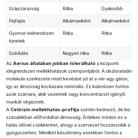
Szájszárazság
Ritka
Gyakoribb
Fejfájás
Alkalmanként
Alkalmanként
Gyomor-bélrendszeri
Ritka
Ritka
tünetek
Szédülés
Nagyon ritka
Ritka
Az
Aerius általában jobban tolerálható
a központi
idegrendszeri mellékhatások szempontjából. A dezloratadin
molekula szerkezete miatt kevésbé jut át a vér-agy gáton,
így az álmosság kockázata minimális. Ez különösen fontos
azok számára, akik vezetnek vagy koncentrációt igénylő
munkát végeznek.
A
Cetirizin mellékhatás-profilja
szintén kedvező, de kis
százalékban előfordulhat álmosság. Érdekes módon ez a
hatás idővel csökkenhet, ahogy a szervezet hozzászokik a
gyógyszerhez. Mindkét készítmény esetében fontos a