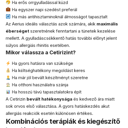
Ha erős orrgyulladással küzd
Ha egyszer napi szedést preferál
Ha más antihisztaminoknál álmosságot tapasztalt
Az Aerius ideális választás azok számára, akik
maximális
éberséget
szeretnének fenntartani a tünetek kezelése
mellett. A gyulladáscsökkentő hatás további előnyt jelent
súlyos allergiás rhinitis esetében.
Mikor válassza a Cetirizint?
Ha gyors hatásra van szüksége
Ha költséghatékony megoldást keres
Ha már jól bevált készítményt szeretne
Ha otthoni használatra szánja
Ha hosszú távú tapasztalatokra épít
A Cetirizin
bevált hatékonysága
és kedvező ára miatt
sok orvos első választása. A gyors hatáskezdés akut
allergiás reakciók esetén különösen értékes.
Kombinációs terápiák és kiegészítő