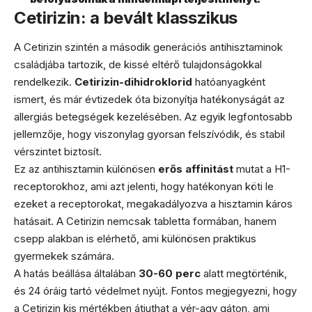
Cetirizin: a bevált klasszikus
A Cetirizin szintén a második generációs antihisztaminok
családjába tartozik, de kissé eltérő tulajdonságokkal
rendelkezik.
Cetirizin-dihidroklorid
hatóanyagként
ismert, és már évtizedek óta bizonyítja hatékonyságát az
allergiás betegségek kezelésében. Az egyik legfontosabb
jellemzője, hogy viszonylag gyorsan felszívódik, és stabil
vérszintet biztosít.
Ez az antihisztamin különösen
erős affinitást
mutat a H1-
receptorokhoz, ami azt jelenti, hogy hatékonyan köti le
ezeket a receptorokat, megakadályozva a hisztamin káros
hatásait. A Cetirizin nemcsak tabletta formában, hanem
csepp alakban is elérhető, ami különösen praktikus
gyermekek számára.
A hatás beállása általában
30-60 perc
alatt megtörténik,
és 24 óráig tartó védelmet nyújt. Fontos megjegyezni, hogy
a Cetirizin kis mértékben átjuthat a vér-agy gáton, ami