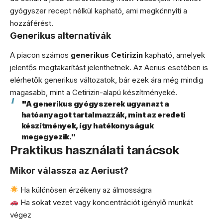
gyógyszer recept nélkül kapható, ami megkönnyíti a
hozzáférést.
Generikus alternatívák
A piacon számos
generikus Cetirizin
kapható, amelyek
jelentős megtakarítást jelenthetnek. Az Aerius esetében is
elérhetők generikus változatok, bár ezek ára még mindig
magasabb, mint a Cetirizin-alapú készítményeké.
"A generikus gyógyszerek ugyanazt a
hatóanyagot tartalmazzák, mint az eredeti
készítmények, így hatékonyságuk
megegyezik."
Praktikus használati tanácsok
Mikor válassza az Aeriust?
Ha különösen érzékeny az álmosságra
Ha sokat vezet vagy koncentrációt igénylő munkát
végez