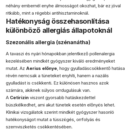
néhány embernél enyhe álmosságot okozhat, bár ez jóval
ritkább, mint a régebbi antihisztaminoknál.
Hatékonyság összehasonlítása
különböző allergiás állapotoknál
Szezonális allergia (szénanátha)
A tavaszi és nyári hónapokban jelentkező pollenalergia
kezelésében mindkét gyógyszer kiváló eredményeket
mutat. Az
Aerius előnye
, hogy gyulladáscsökkentő hatása
révén nemcsak a tüneteket enyhíti, hanem a nazális
gyulladást is csökkenti. Ez különösen hasznos azok
számára, akiknek súlyos orrdugulásuk van.
A
Cetirizin
viszont gyorsabb hatáskezdettel
büszkélkedhet, ami akut tünetek esetén előnyös lehet.
Klinikai vizsgálatok szerint mindkét gyógyszer hasonló
hatékonyságot mutat a tüsszögés, orrfolyás és
szemviszketés csökkentésében.