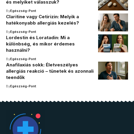
és melyiket válasszuk?
By
Egészség-Pont
Claritine vagy Cetirizin: Melyik a
hatékonyabb allergiás kezelés?
By
Egészség-Pont
Lordestin és Loratadin: Mi a
különbség, és mikor érdemes
használni?
By
Egészség-Pont
Anafilaxiás sokk: Életveszélyes
allergiás reakció – tünetek és azonnali
teendők
By
Egészség-Pont