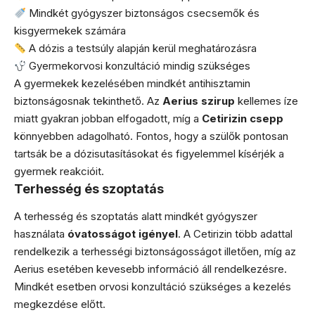
Mindkét gyógyszer biztonságos csecsemők és
kisgyermekek számára
A dózis a testsúly alapján kerül meghatározásra
Gyermekorvosi konzultáció mindig szükséges
A gyermekek kezelésében mindkét antihisztamin
biztonságosnak tekinthető. Az
Aerius szirup
kellemes íze
miatt gyakran jobban elfogadott, míg a
Cetirizin csepp
könnyebben adagolható. Fontos, hogy a szülők pontosan
tartsák be a dózisutasításokat és figyelemmel kísérjék a
gyermek reakcióit.
Terhesség és szoptatás
A terhesség és szoptatás alatt mindkét gyógyszer
használata
óvatosságot igényel
. A Cetirizin több adattal
rendelkezik a terhességi biztonságosságot illetően, míg az
Aerius esetében kevesebb információ áll rendelkezésre.
Mindkét esetben orvosi konzultáció szükséges a kezelés
megkezdése előtt.