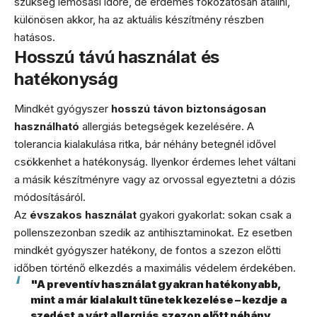
szükség lemosási időre, de érdemes fokozatosan átállni,
különösen akkor, ha az aktuális készítmény részben
hatásos.
Hosszú távú használat és
hatékonyság
Mindkét gyógyszer
hosszú távon biztonságosan
használható
allergiás betegségek kezelésére. A
tolerancia kialakulása ritka, bár néhány betegnél idővel
csökkenhet a hatékonyság. Ilyenkor érdemes lehet váltani
a másik készítményre vagy az orvossal egyeztetni a dózis
módosításáról.
Az
évszakos használat
gyakori gyakorlat: sokan csak a
pollenszezonban szedik az antihisztaminokat. Ez esetben
mindkét gyógyszer hatékony, de fontos a szezon előtti
időben történő elkezdés a maximális védelem érdekében.
"A preventív használat gyakran hatékonyabb,
mint a már kialakult tünetek kezelése – kezdje a
szedést a várt allergiás szezon előtt néhány