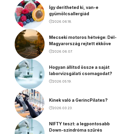
Így derítheted ki, van-e
gyümölcsallergiád
2026.06.18.
Mecseki motoros hétvége: Dél-
Magyarország rejtett ékköve
2026.06.07.
Hogyan állítsd össze a saját
laborvizsgálati csomagodat?
2026.05.19.
Kinek való a GerincPilates?
2026.03.23.
NIFTY teszt: a legpontosabb
Down-szindróma szűrés