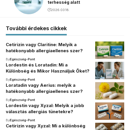
terhesség alatt
2026.03.18.
További érdekes cikkek
Cetirizin vagy Claritine: Melyik a
hatékonyabb allergiaellenes szer?
By
Egészség-Pont
Lordestin és Loratadin: Mi a
Különbség és Mikor Használjuk Őket?
By
Egészség-Pont
Loratadin vagy Aerius: melyik a
hatékonyabb allergiaellenes szer?
By
Egészség-Pont
Lordestin vagy Xyzal: Melyik a jobb
választás allergiás tünetekre?
By
Egészség-Pont
Cetirizin vagy Xyzal: Mi a különbség