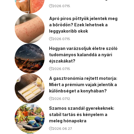
2026.07.15.
Apró piros pöttyök jelentek meg
a bőrödön? Ezek lehetnek a
leggyakoribb okok
2026.07.15.
Hogyan varázsoljuk életre szóló
tudományos kalanddá a nyári
éjszakákat?
2026.07.15.
A gasztronómia rejtett motorja:
Miért a prémium vajak jelentik a
különbséget a konyhában?
2026.07.12.
Szamos szandál gyerekeknek:
stabil tartás és kényelem a
meleg hónapokra
2026.06.27.