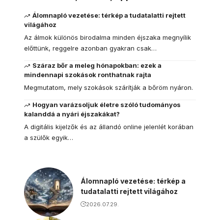
Álomnapló vezetése: térkép a tudatalatti rejtett
világához
Az álmok különös birodalma minden éjszaka megnyílik
előttünk, reggelre azonban gyakran csak…
Száraz bőr a meleg hónapokban: ezek a
mindennapi szokások ronthatnak rajta
Megmutatom, mely szokások szárítják a bőröm nyáron.
Hogyan varázsoljuk életre szóló tudományos
kalanddá a nyári éjszakákat?
A digitális kijelzők és az állandó online jelenlét korában
a szülők egyik…
Álomnapló vezetése: térkép a
tudatalatti rejtett világához
2026.07.29.