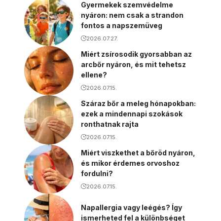
Gyermekek szemvédelme
nyáron: nem csak a strandon
fontos a napszemüveg
2026.07.27.
Miért zsírosodik gyorsabban az
arcbőr nyáron, és mit tehetsz
ellene?
2026.07.15.
Száraz bőr a meleg hónapokban:
ezek a mindennapi szokások
ronthatnak rajta
2026.07.15.
Miért viszkethet a bőröd nyáron,
és mikor érdemes orvoshoz
fordulni?
2026.07.15.
Napallergia vagy leégés? Így
ismerheted fel a különbséget