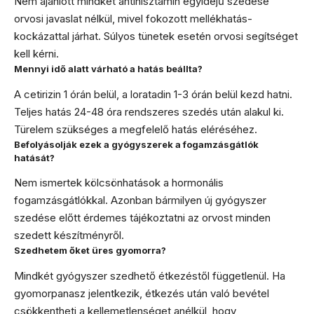
Nem ajánlott mindkét antihisztamin egyidejű szedése
orvosi javaslat nélkül, mivel fokozott mellékhatás-
kockázattal járhat. Súlyos tünetek esetén orvosi segítséget
kell kérni.
Mennyi idő alatt várható a hatás beállta?
A cetirizin 1 órán belül, a loratadin 1-3 órán belül kezd hatni.
Teljes hatás 24-48 óra rendszeres szedés után alakul ki.
Türelem szükséges a megfelelő hatás eléréséhez.
Befolyásolják ezek a gyógyszerek a fogamzásgátlók
hatását?
Nem ismertek kölcsönhatások a hormonális
fogamzásgátlókkal. Azonban bármilyen új gyógyszer
szedése előtt érdemes tájékoztatni az orvost minden
szedett készítményről.
Szedhetem őket üres gyomorra?
Mindkét gyógyszer szedhető étkezéstől függetlenül. Ha
gyomorpanasz jelentkezik, étkezés után való bevétel
csökkentheti a kellemetlenséget anélkül, hogy