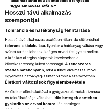
alkalmazástól és az életmódbeli tényezők
figyelembevételétől is."
Hosszú távú alkalmazás
szempontjai
Tolerancia és hatékonyság fenntartása
Hosszú távú alkalmazás esetében ritkán, de előfordulhat
tolerancia kialakulása
. Ilyenkor a hatóanyag váltása vagy
szünet tartása lehet szükséges orvosi felügyelet mellett.
A krónikus allergiás állapotok kezelésében a
következetesség kulcsfontosságú.
A rendszeres
szedés hatékonyabb
, mint a tüneti alkalmazás, mivel
egyenletes hatóanyag-szintet biztosít a szervezetben.
Életkori változások figyelembevétele
Az életkor előrehaladtával a gyógyszerek metabolizmusa
és tolerálhatósága változhat.
Idős betegek esetében
gyakoribb az orvosi kontroll
és esetleges