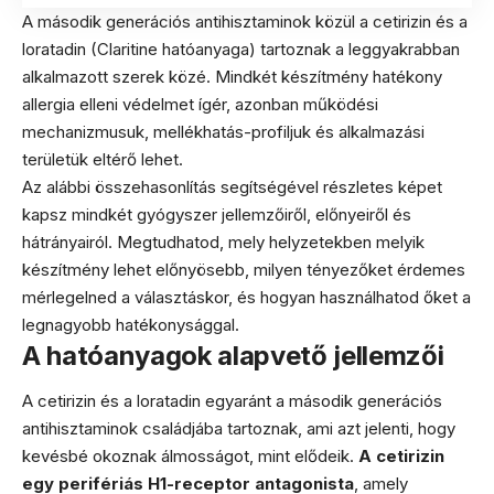
A második generációs antihisztaminok közül a cetirizin és a
loratadin (Claritine hatóanyaga) tartoznak a leggyakrabban
alkalmazott szerek közé. Mindkét készítmény hatékony
allergia elleni védelmet ígér, azonban működési
mechanizmusuk, mellékhatás-profiljuk és alkalmazási
területük eltérő lehet.
Az alábbi összehasonlítás segítségével részletes képet
kapsz mindkét gyógyszer jellemzőiről, előnyeiről és
hátrányairól. Megtudhatod, mely helyzetekben melyik
készítmény lehet előnyösebb, milyen tényezőket érdemes
mérlegelned a választáskor, és hogyan használhatod őket a
legnagyobb hatékonysággal.
A hatóanyagok alapvető jellemzői
A cetirizin és a loratadin egyaránt a második generációs
antihisztaminok családjába tartoznak, ami azt jelenti, hogy
kevésbé okoznak álmosságot, mint elődeik.
A cetirizin
egy perifériás H1-receptor antagonista
, amely