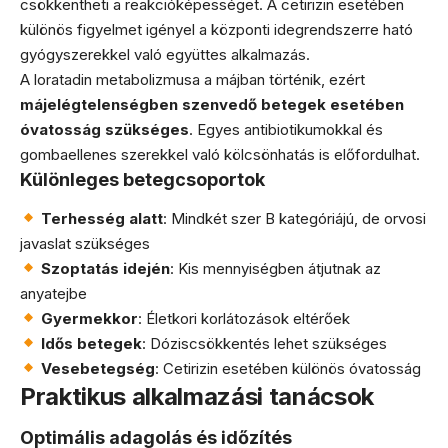
csökkentheti a reakcióképességet. A cetirizin esetében
különös figyelmet igényel a központi idegrendszerre ható
gyógyszerekkel való együttes alkalmazás.
A loratadin metabolizmusa a májban történik, ezért
májelégtelenségben szenvedő betegek esetében
óvatosság szükséges
. Egyes antibiotikumokkal és
gombaellenes szerekkel való kölcsönhatás is előfordulhat.
Különleges betegcsoportok
Terhesség alatt
: Mindkét szer B kategóriájú, de orvosi
javaslat szükséges
Szoptatás idején
: Kis mennyiségben átjutnak az
anyatejbe
Gyermekkor
: Életkori korlátozások eltérőek
Idős betegek
: Dóziscsökkentés lehet szükséges
Vesebetegség
: Cetirizin esetében különös óvatosság
Praktikus alkalmazási tanácsok
Optimális adagolás és időzítés