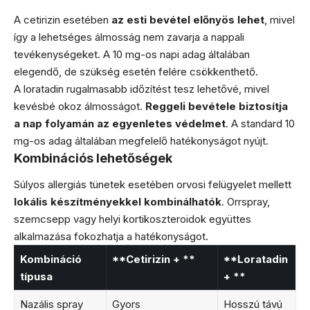
A cetirizin esetében
az esti bevétel előnyös lehet
, mivel
így a lehetséges álmosság nem zavarja a nappali
tevékenységeket. A 10 mg-os napi adag általában
elegendő, de szükség esetén felére csökkenthető.
A loratadin rugalmasabb időzítést tesz lehetővé, mivel
kevésbé okoz álmosságot.
Reggeli bevétele biztosítja
a nap folyamán az egyenletes védelmet
. A standard 10
mg-os adag általában megfelelő hatékonyságot nyújt.
Kombinációs lehetőségek
Súlyos allergiás tünetek esetében orvosi felügyelet mellett
lokális készítményekkel kombinálhatók
. Orrspray,
szemcsepp vagy helyi kortikoszteroidok együttes
alkalmazása fokozhatja a hatékonyságot.
Kombináció
**Cetirizin + **
**Loratadin
típusa
+ **
Nazális spray
Gyors
Hosszú távú