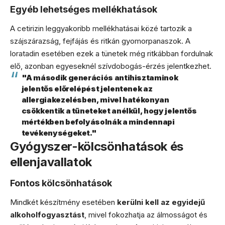
Egyéb lehetséges mellékhatások
A cetirizin leggyakoribb mellékhatásai közé tartozik a
szájszárazság, fejfájás és ritkán gyomorpanaszok. A
loratadin esetében ezek a tünetek még ritkábban fordulnak
elő, azonban egyeseknél szívdobogás-érzés jelentkezhet.
"A második generációs antihisztaminok
jelentős előrelépést jelentenek az
allergiakezelésben, mivel hatékonyan
csökkentik a tüneteket anélkül, hogy jelentős
mértékben befolyásolnák a mindennapi
tevékenységeket."
Gyógyszer-kölcsönhatások és
ellenjavallatok
Fontos kölcsönhatások
Mindkét készítmény esetében
kerülni kell az egyidejű
alkoholfogyasztást
, mivel fokozhatja az álmosságot és