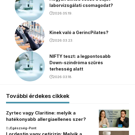
laborvizsgálati csomagodat?
2026.05.19.
Kinek való a GerincPilates?
2026.03.23.
NIFTY teszt: a legpontosabb
Down-szindróma szűrés
terhesség alatt
2026.03.18.
További érdekes cikkek
Zyrtec vagy Claritine: melyik a
hatékonyabb allergiaellenes szer?
By
Egészség-Pont
Lordestin vagy cetirizin: Melyik a