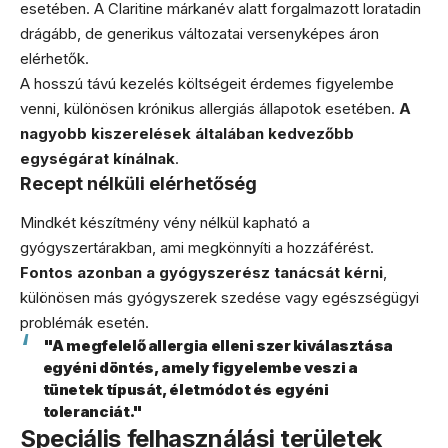
esetében. A Claritine márkanév alatt forgalmazott loratadin
drágább, de generikus változatai versenyképes áron
elérhetők.
A hosszú távú kezelés költségeit érdemes figyelembe
venni, különösen krónikus allergiás állapotok esetében.
A
nagyobb kiszerelések általában kedvezőbb
egységárat kínálnak
.
Recept nélküli elérhetőség
Mindkét készítmény vény nélkül kapható a
gyógyszertárakban, ami megkönnyíti a hozzáférést.
Fontos azonban a gyógyszerész tanácsát kérni
,
különösen más gyógyszerek szedése vagy egészségügyi
problémák esetén.
"A megfelelő allergia elleni szer kiválasztása
egyéni döntés, amely figyelembe veszi a
tünetek típusát, életmódot és egyéni
toleranciát."
Speciális felhasználási területek