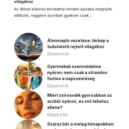
világához
Az álmok különös birodalma minden éjszaka megnyílik
előttünk, reggelre azonban gyakran csak…
Álomnapló vezetése: térkép a
tudatalatti rejtett világához
2026.07.29.
Gyermekek szemvédelme
nyáron: nem csak a strandon
fontos a napszemüveg
2026.07.27.
Miért zsírosodik gyorsabban az
arcbőr nyáron, és mit tehetsz
ellene?
2026.07.15.
Száraz bőr a meleg hónapokban: