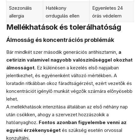
Szezonális
Hatékony
Egyenletes 24
allergia
orrdugulás ellen
órás védelem
Mellékhatások és tolerálhatóság
Álmosság és koncentrációs problémák
Bár mindkét szer második generációs antihisztamin,
a
cetirizin valamivel nagyobb valószínűséggel okozhat
álmosságot
. Ez különösen a kezelés első napjaiban
jelentkezhet, és egyénenként változó mértékben. A
loratadin ritkábban okoz fáradtságérzést, ezért vezetők és
koncentrációt igénylő munkát végzők számára előnyösebb
lehet.
A mellékhatások intenzitása általában az első néhány nap
után csökken, ahogy a szervezet hozzászokik a
hatóanyaghoz.
Fontos azonban figyelembe venni az
egyéni érzékenységet
és szükség esetén orvossal
konzultálni.