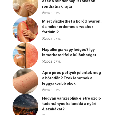
ezek a mindennapi szokások
ronthatnak rajta
2026.07.15.
Miért viszkethet a bőröd nyáron,
és mikor érdemes orvoshoz
fordulni?
2026.07.15.
Napallergia vagy leégés? Így
ismerheted fel a különbséget
2026.07.15.
Apró piros pöttyök jelentek meg
a bőrödön? Ezek lehetnek a
leggyakoribb okok
2026.07.15.
Hogyan varázsoljuk életre szóló
tudományos kalanddá a nyári
éjszakákat?