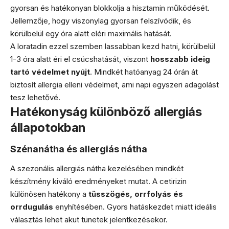
gyorsan és hatékonyan blokkolja a hisztamin működését.
Jellemzője, hogy viszonylag gyorsan felszívódik, és
körülbelül egy óra alatt eléri maximális hatását.
A loratadin ezzel szemben lassabban kezd hatni, körülbelül
1-3 óra alatt éri el csúcshatását, viszont
hosszabb ideig
tartó védelmet nyújt
. Mindkét hatóanyag 24 órán át
biztosít allergia elleni védelmet, ami napi egyszeri adagolást
tesz lehetővé.
Hatékonyság különböző allergiás
állapotokban
Szénanátha és allergiás nátha
A szezonális allergiás nátha kezelésében mindkét
készítmény kiváló eredményeket mutat. A cetirizin
különösen hatékony a
tüsszögés, orrfolyás és
orrdugulás
enyhítésében. Gyors hatáskezdet miatt ideális
választás lehet akut tünetek jelentkezésekor.