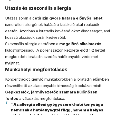
Utazás és szezonális allergia
Utazás során a
cetirizin gyors hatása előnyös lehet
ismeretlen allergének hatására kialakuló akut reakciók
esetén. Azonban a loratadin kevésbé okoz álmosságot, ami
hosszú utazások során kedvezőbb.
Szezonális allergia esetében a
megelőző alkalmazás
kulcsfontosságú. A pollenszezon kezdete előtt 1-2 héttel
megkezdett loratadin szedés hatékonyabb védelmet
nyújthat.
Munkahelyi megfontolások
Koncentrációt igénylő munkakörökben a loratadin előnyben
részesíthető az alacsonyabb álmosság-kockázat miatt.
Gépkezelők, járművezetők számára különösen
fontos
a választás megfontolása.
"Az allergia elleni gyógyszerek hatékonysága
nemcsak a hatóanyagtól függ, hanem a helyes