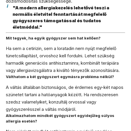
dózismódosítás szükségessége.
"A modern allergiakezelés lehetővé teszi a
normális életvitel fenntartását megfelelő
gyógyszeres támogatással és tudatos
életmóddal."
Mit tegyek, ha egyik gyógyszer sem hat kellően?
Ha sem a cetirizin, sem a loratadin nem nyújt megfelelő
tünetcsillapítást, orvoshoz kell fordulni. Lehet szükség
harmadik generációs antihisztaminra, kombinált terápiára
vagy allergiavizsgálatra a kiváltó tényezők azonosítására.
Válthatom a két gyógyszert egymásra probléma nélkül?
A váltás általában biztonságos, de érdemes egy-két napos
szünetet tartani a hatóanyagok között. Ha rendszeresen
szedsz valamelyiket, konzultálj orvossal vagy
gyógyszerésszel a váltás módjáról.
Alkalmazhatom mindkét gyógyszert egyidejűleg súlyos
allergia esetén?