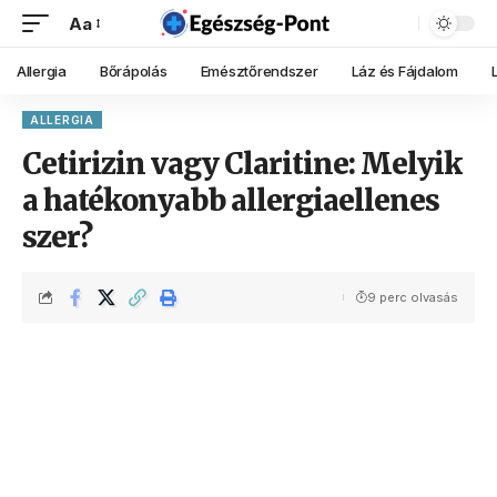
Aa
Allergia
Bőrápolás
Emésztőrendszer
Láz és Fájdalom
ALLERGIA
Cetirizin vagy Claritine: Melyik
a hatékonyabb allergiaellenes
szer?
9 perc olvasás