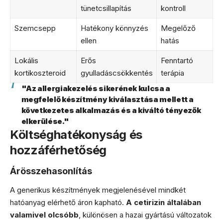
tünetcsillapítás
kontroll
Szemcsepp
Hatékony könnyzés
Megelőző
ellen
hatás
Lokális
Erős
Fenntartó
kortikoszteroid
gyulladáscsökkentés
terápia
"Az allergiakezelés sikerének kulcsa a
megfelelő készítmény kiválasztása mellett a
következetes alkalmazás és a kiváltó tényezők
elkerülése."
Költséghatékonyság és
hozzáférhetőség
Árösszehasonlítás
A generikus készítmények megjelenésével mindkét
hatóanyag elérhető áron kapható.
A cetirizin általában
valamivel olcsóbb
, különösen a hazai gyártású változatok