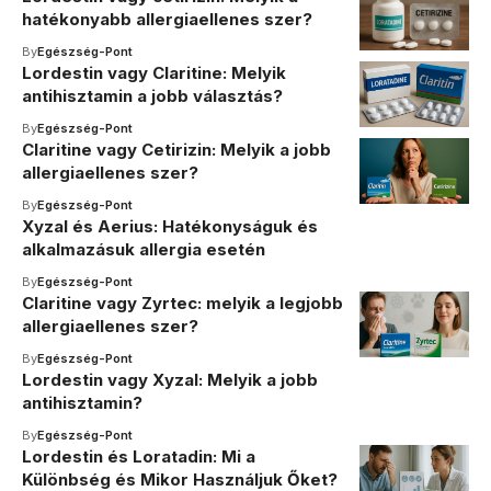
hatékonyabb allergiaellenes szer?
By
Egészség-Pont
Lordestin vagy Claritine: Melyik
antihisztamin a jobb választás?
By
Egészség-Pont
Claritine vagy Cetirizin: Melyik a jobb
allergiaellenes szer?
By
Egészség-Pont
Xyzal és Aerius: Hatékonyságuk és
alkalmazásuk allergia esetén
By
Egészség-Pont
Claritine vagy Zyrtec: melyik a legjobb
allergiaellenes szer?
By
Egészség-Pont
Lordestin vagy Xyzal: Melyik a jobb
antihisztamin?
By
Egészség-Pont
Lordestin és Loratadin: Mi a
Különbség és Mikor Használjuk Őket?