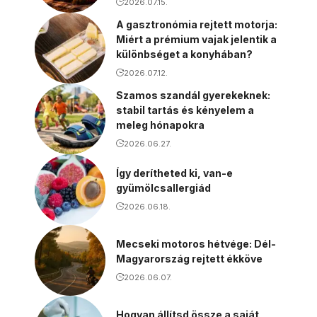
2026.07.15.
A gasztronómia rejtett motorja:
Miért a prémium vajak jelentik a
különbséget a konyhában?
2026.07.12.
Szamos szandál gyerekeknek:
stabil tartás és kényelem a
meleg hónapokra
2026.06.27.
Így derítheted ki, van-e
gyümölcsallergiád
2026.06.18.
Mecseki motoros hétvége: Dél-
Magyarország rejtett ékköve
2026.06.07.
Hogyan állítsd össze a saját