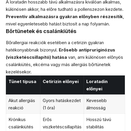
A loratadin hosszabb távú alkalmazásra kiválóan alkalmas,
különösen akkor, ha előre tudható a pollenszezon kezdete.
Preventív alkalmazásra gyakran előnyben részesítik
,
mivel egyenletesebb hatást biztosít a nap folyamán.
Bőrtünetek és csalánkiütés
Bőrallergiai reakciók esetében a cetirizin gyakran
hatékonyabbnak bizonyul.
Erősebb antipruriginózus
(viszketéscsillapító) hatása
van, ami különösen előnyös
csalánkiütés, ekcéma vagy más allergiás bőrtünetek
kezelésekor.
Tünet típusa
Cetirizin előnyei
Loratadin
előnyei
Akut allergiás
Gyors hatáskezdet
Kevesebb
reakció
(1 óra)
álmosság
Krónikus
Erős
Hosszú távú
csalánkiütés
viszketéscsillapítás
stabilitás