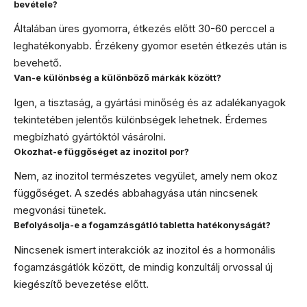
bevétele?
Általában üres gyomorra, étkezés előtt 30-60 perccel a
leghatékonyabb. Érzékeny gyomor esetén étkezés után is
bevehető.
Van-e különbség a különböző márkák között?
Igen, a tisztaság, a gyártási minőség és az adalékanyagok
tekintetében jelentős különbségek lehetnek. Érdemes
megbízható gyártóktól vásárolni.
Okozhat-e függőséget az inozitol por?
Nem, az inozitol természetes vegyület, amely nem okoz
függőséget. A szedés abbahagyása után nincsenek
megvonási tünetek.
Befolyásolja-e a fogamzásgátló tabletta hatékonyságát?
Nincsenek ismert interakciók az inozitol és a hormonális
fogamzásgátlók között, de mindig konzultálj orvossal új
kiegészítő bevezetése előtt.