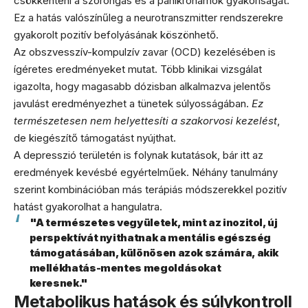
csökkenteni a szorongás és a pánikrohamok gyakoriságát.
Ez a hatás valószínűleg a neurotranszmitter rendszerekre
gyakorolt pozitív befolyásának köszönhető.
Az obszvesszív-kompulzív zavar (OCD) kezelésében is
ígéretes eredményeket mutat. Több klinikai vizsgálat
igazolta, hogy magasabb dózisban alkalmazva jelentős
javulást eredményezhet a tünetek súlyosságában.
Ez
természetesen nem helyettesíti a szakorvosi kezelést
,
de kiegészítő támogatást nyújthat.
A depresszió területén is folynak kutatások, bár itt az
eredmények kevésbé egyértelműek. Néhány tanulmány
szerint kombinációban más terápiás módszerekkel pozitív
hatást gyakorolhat a hangulatra.
"A természetes vegyületek, mint az inozitol, új
perspektívát nyithatnak a mentális egészség
támogatásában, különösen azok számára, akik
mellékhatás-mentes megoldásokat
keresnek."
Metabolikus hatások és súlykontroll