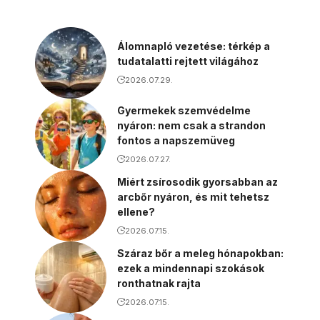
Álomnapló vezetése: térkép a
tudatalatti rejtett világához
2026.07.29.
Gyermekek szemvédelme
nyáron: nem csak a strandon
fontos a napszemüveg
2026.07.27.
Miért zsírosodik gyorsabban az
arcbőr nyáron, és mit tehetsz
ellene?
2026.07.15.
Száraz bőr a meleg hónapokban:
ezek a mindennapi szokások
ronthatnak rajta
2026.07.15.