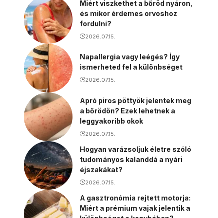
Miért viszkethet a bőröd nyáron,
és mikor érdemes orvoshoz
fordulni?
2026.07.15.
Napallergia vagy leégés? Így
ismerheted fel a különbséget
2026.07.15.
Apró piros pöttyök jelentek meg
a bőrödön? Ezek lehetnek a
leggyakoribb okok
2026.07.15.
Hogyan varázsoljuk életre szóló
tudományos kalanddá a nyári
éjszakákat?
2026.07.15.
A gasztronómia rejtett motorja:
Miért a prémium vajak jelentik a