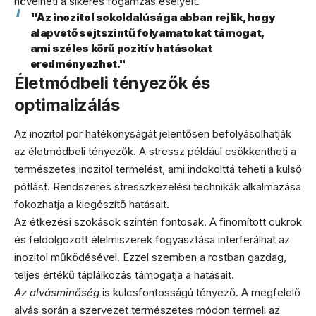
növelheti a sikeres fogamzás esélyeit.
"Az inozitol sokoldalúsága abban rejlik, hogy
alapvető sejtszintű folyamatokat támogat,
ami széles körű pozitív hatásokat
eredményezhet."
Életmódbeli tényezők és
optimalizálás
Az inozitol por hatékonyságát jelentősen befolyásolhatják
az életmódbeli tényezők. A stressz például csökkentheti a
természetes inozitol termelést, ami indokolttá teheti a külső
pótlást. Rendszeres stresszkezelési technikák alkalmazása
fokozhatja a kiegészítő hatásait.
Az étkezési szokások szintén fontosak. A finomított cukrok
és feldolgozott élelmiszerek fogyasztása interferálhat az
inozitol működésével. Ezzel szemben a rostban gazdag,
teljes értékű táplálkozás támogatja a hatásait.
Az alvásminőség
is kulcsfontosságú tényező. A megfelelő
alvás során a szervezet természetes módon termeli az