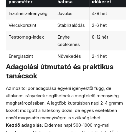
paraméter
hatása
időkeret
Inzulinérzékenység
Javulás
4-8 hét
Vércukorszint
Stabilizálódás
2-6 hét
Testtömeg-index
Enyhe
8-12 hét
csökkenés
Energiaszint
Növekedés
2-4 hét
Adagolási útmutató és praktikus
tanácsok
Az inozitol por adagolása egyéni igényektől függ, de
általános irányelvek segíthetnek a megfelelő mennyiség
meghatározásában. A legtöbb kutatásban napi 2-4 gramm
között mozgott a hatékony dózis, de egyes esetekben
ennél magasabb mennyiségre is szükség lehet.
Kezdő adagolás:
Érdemes napi 500-1000 mg-mal