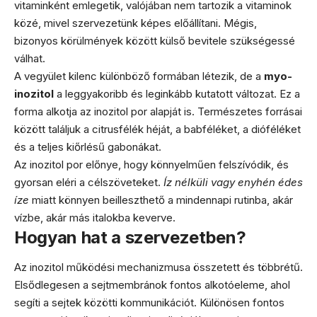
vitaminként emlegetik, valójában nem tartozik a vitaminok
közé, mivel szervezetünk képes előállítani. Mégis,
bizonyos körülmények között külső bevitele szükségessé
válhat.
A vegyület kilenc különböző formában létezik, de a
myo-
inozitol
a leggyakoribb és leginkább kutatott változat. Ez a
forma alkotja az inozitol por alapját is. Természetes forrásai
között találjuk a citrusfélék héját, a babféléket, a dióféléket
és a teljes kiőrlésű gabonákat.
Az inozitol por előnye, hogy könnyelműen felszívódik, és
gyorsan eléri a célszöveteket.
Íz nélküli vagy enyhén édes
íze
miatt könnyen beilleszthető a mindennapi rutinba, akár
vízbe, akár más italokba keverve.
Hogyan hat a szervezetben?
Az inozitol működési mechanizmusa összetett és többrétű.
Elsődlegesen a sejtmembránok fontos alkotóeleme, ahol
segíti a sejtek közötti kommunikációt. Különösen fontos