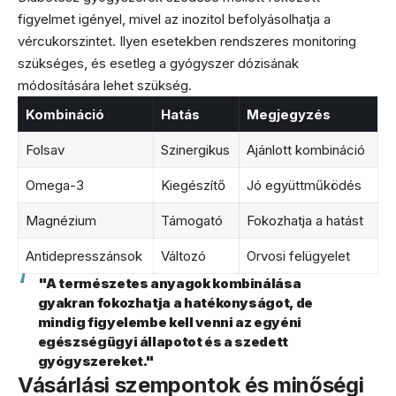
figyelmet igényel, mivel az inozitol befolyásolhatja a
vércukorszintet. Ilyen esetekben rendszeres monitoring
szükséges, és esetleg a gyógyszer dózisának
módosítására lehet szükség.
Kombináció
Hatás
Megjegyzés
Folsav
Szinergikus
Ajánlott kombináció
Omega-3
Kiegészítő
Jó együttműködés
Magnézium
Támogató
Fokozhatja a hatást
Antidepresszánsok
Változó
Orvosi felügyelet
"A természetes anyagok kombinálása
gyakran fokozhatja a hatékonyságot, de
mindig figyelembe kell venni az egyéni
egészségügyi állapotot és a szedett
gyógyszereket."
Vásárlási szempontok és minőségi