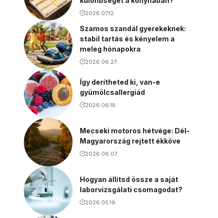
különbséget a konyhában?
2026.07.12.
Szamos szandál gyerekeknek:
stabil tartás és kényelem a
meleg hónapokra
2026.06.27.
Így derítheted ki, van-e
gyümölcsallergiád
2026.06.18.
Mecseki motoros hétvége: Dél-
Magyarország rejtett ékköve
2026.06.07.
Hogyan állítsd össze a saját
laborvizsgálati csomagodat?
2026.05.19.