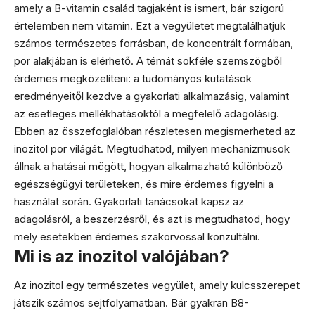
amely a B-vitamin család tagjaként is ismert, bár szigorú
értelemben nem vitamin. Ezt a vegyületet megtalálhatjuk
számos természetes forrásban, de koncentrált formában,
por alakjában is elérhető. A témát sokféle szemszögből
érdemes megközelíteni: a tudományos kutatások
eredményeitől kezdve a gyakorlati alkalmazásig, valamint
az esetleges mellékhatásoktól a megfelelő adagolásig.
Ebben az összefoglalóban részletesen megismerheted az
inozitol por világát. Megtudhatod, milyen mechanizmusok
állnak a hatásai mögött, hogyan alkalmazható különböző
egészségügyi területeken, és mire érdemes figyelni a
használat során. Gyakorlati tanácsokat kapsz az
adagolásról, a beszerzésről, és azt is megtudhatod, hogy
mely esetekben érdemes szakorvossal konzultálni.
Mi is az inozitol valójában?
Az inozitol egy természetes vegyület, amely kulcsszerepet
játszik számos sejtfolyamatban. Bár gyakran B8-