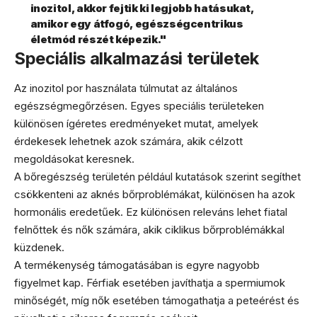
inozitol, akkor fejtik ki legjobb hatásukat,
amikor egy átfogó, egészségcentrikus
életmód részét képezik."
Speciális alkalmazási területek
Az inozitol por használata túlmutat az általános
egészségmegőrzésen. Egyes speciális területeken
különösen ígéretes eredményeket mutat, amelyek
érdekesek lehetnek azok számára, akik célzott
megoldásokat keresnek.
A bőregészség területén például kutatások szerint segíthet
csökkenteni az aknés bőrproblémákat, különösen ha azok
hormonális eredetűek. Ez különösen releváns lehet fiatal
felnőttek és nők számára, akik ciklikus bőrproblémákkal
küzdenek.
A termékenység támogatásában is egyre nagyobb
figyelmet kap. Férfiak esetében javíthatja a spermiumok
minőségét, míg nők esetében támogathatja a peteérést és