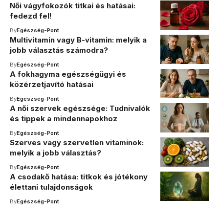
Női vágyfokozók titkai és hatásai:
fedezd fel!
By
Egészség-Pont
Multivitamin vagy B-vitamin: melyik a
jobb választás számodra?
By
Egészség-Pont
A fokhagyma egészségügyi és
közérzetjavító hatásai
By
Egészség-Pont
A női szervek egészsége: Tudnivalók
és tippek a mindennapokhoz
By
Egészség-Pont
Szerves vagy szervetlen vitaminok:
melyik a jobb választás?
By
Egészség-Pont
A csodakő hatása: titkok és jótékony
élettani tulajdonságok
By
Egészség-Pont