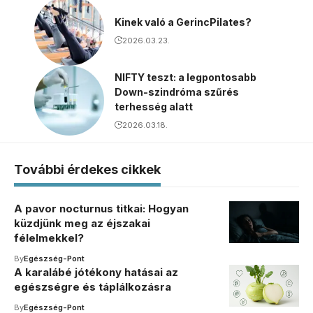
Kinek való a GerincPilates?
2026.03.23.
NIFTY teszt: a legpontosabb
Down-szindróma szűrés
terhesség alatt
2026.03.18.
További érdekes cikkek
A pavor nocturnus titkai: Hogyan
küzdjünk meg az éjszakai
félelmekkel?
By
Egészség-Pont
A karalábé jótékony hatásai az
egészségre és táplálkozásra
By
Egészség-Pont