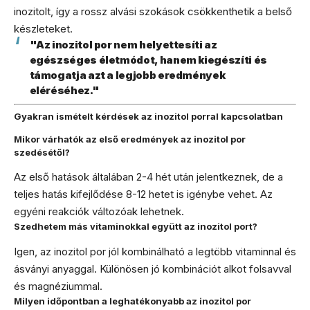
inozitolt, így a rossz alvási szokások csökkenthetik a belső
készleteket.
"Az inozitol por nem helyettesíti az
egészséges életmódot, hanem kiegészíti és
támogatja azt a legjobb eredmények
eléréséhez."
Gyakran ismételt kérdések az inozitol porral kapcsolatban
Mikor várhatók az első eredmények az inozitol por
szedésétől?
Az első hatások általában 2-4 hét után jelentkeznek, de a
teljes hatás kifejlődése 8-12 hetet is igénybe vehet. Az
egyéni reakciók változóak lehetnek.
Szedhetem más vitaminokkal együtt az inozitol port?
Igen, az inozitol por jól kombinálható a legtöbb vitaminnal és
ásványi anyaggal. Különösen jó kombinációt alkot folsavval
és magnéziummal.
Milyen időpontban a leghatékonyabb az inozitol por