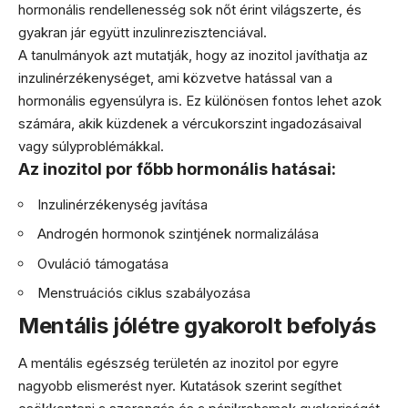
hormonális rendellenesség sok nőt érint világszerte, és
gyakran jár együtt inzulinrezisztenciával.
A tanulmányok azt mutatják, hogy az inozitol javíthatja az
inzulinérzékenységet, ami közvetve hatással van a
hormonális egyensúlyra is. Ez különösen fontos lehet azok
számára, akik küzdenek a vércukorszint ingadozásaival
vagy súlyproblémákkal.
Az inozitol por főbb hormonális hatásai:
Inzulinérzékenység javítása
Androgén hormonok szintjének normalizálása
Ovuláció támogatása
Menstruációs ciklus szabályozása
Mentális jólétre gyakorolt befolyás
A mentális egészség területén az inozitol por egyre
nagyobb elismerést nyer. Kutatások szerint segíthet