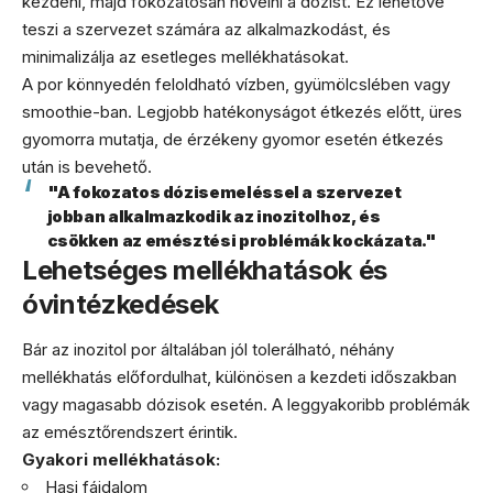
kezdeni, majd fokozatosan növelni a dózist. Ez lehetővé
teszi a szervezet számára az alkalmazkodást, és
minimalizálja az esetleges mellékhatásokat.
A por könnyedén feloldható vízben, gyümölcslében vagy
smoothie-ban. Legjobb hatékonyságot étkezés előtt, üres
gyomorra mutatja, de érzékeny gyomor esetén étkezés
után is bevehető.
"A fokozatos dózisemeléssel a szervezet
jobban alkalmazkodik az inozitolhoz, és
csökken az emésztési problémák kockázata."
Lehetséges mellékhatások és
óvintézkedések
Bár az inozitol por általában jól tolerálható, néhány
mellékhatás előfordulhat, különösen a kezdeti időszakban
vagy magasabb dózisok esetén. A leggyakoribb problémák
az emésztőrendszert érintik.
Gyakori mellékhatások:
Hasi fájdalom