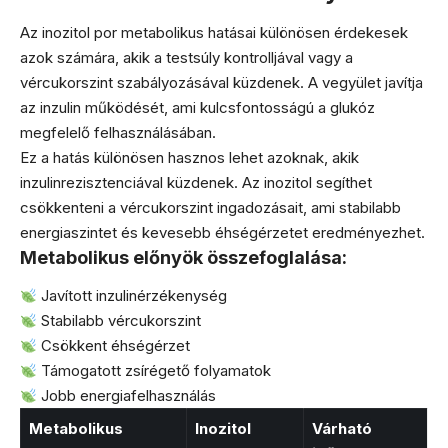
Az inozitol por metabolikus hatásai különösen érdekesek
azok számára, akik a testsúly kontrolljával vagy a
vércukorszint szabályozásával küzdenek. A vegyület javítja
az inzulin működését, ami kulcsfontosságú a glukóz
megfelelő felhasználásában.
Ez a hatás különösen hasznos lehet azoknak, akik
inzulinrezisztenciával küzdenek. Az inozitol segíthet
csökkenteni a vércukorszint ingadozásait, ami stabilabb
energiaszintet és kevesebb éhségérzetet eredményezhet.
Metabolikus előnyök összefoglalása:
Javított inzulinérzékenység
Stabilabb vércukorszint
Csökkent éhségérzet
Támogatott zsírégető folyamatok
Jobb energiafelhasználás
Metabolikus
Inozitol
Várható