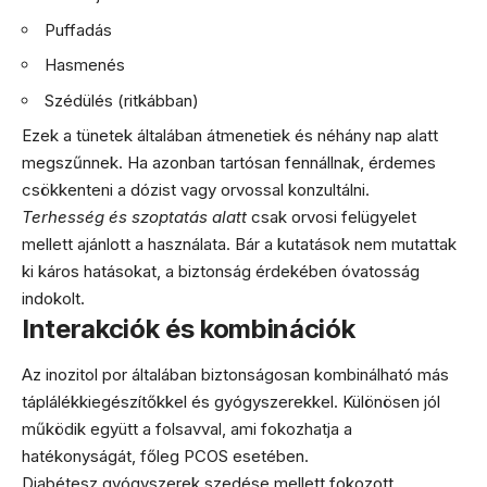
Puffadás
Hasmenés
Szédülés (ritkábban)
Ezek a tünetek általában átmenetiek és néhány nap alatt
megszűnnek. Ha azonban tartósan fennállnak, érdemes
csökkenteni a dózist vagy orvossal konzultálni.
Terhesség és szoptatás alatt
csak orvosi felügyelet
mellett ajánlott a használata. Bár a kutatások nem mutattak
ki káros hatásokat, a biztonság érdekében óvatosság
indokolt.
Interakciók és kombinációk
Az inozitol por általában biztonságosan kombinálható más
táplálékkiegészítőkkel és gyógyszerekkel. Különösen jól
működik együtt a folsavval, ami fokozhatja a
hatékonyságát, főleg PCOS esetében.
Diabétesz gyógyszerek szedése mellett fokozott