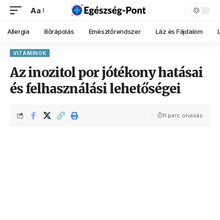
Aa
Allergia
Bőrápolás
Emésztőrendszer
Láz és Fájdalom
VITAMINOK
Az inozitol por jótékony hatásai
és felhasználási lehetőségei
11 perc olvasás