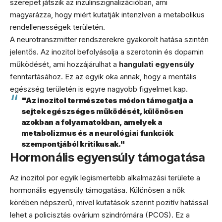
szerepet játszik az inzulinszignalizációban, ami
magyarázza, hogy miért kutatják intenzíven a metabolikus
rendellenességek területén.
A neurotranszmitter rendszerekre gyakorolt hatása szintén
jelentős. Az inozitol befolyásolja a szerotonin és dopamin
működését, ami hozzájárulhat a
hangulati egyensúly
fenntartásához. Ez az egyik oka annak, hogy a mentális
egészség területén is egyre nagyobb figyelmet kap.
"Az inozitol természetes módon támogatja a
sejtek egészséges működését, különösen
azokban a folyamatokban, amelyek a
metabolizmus és a neurológiai funkciók
szempontjából kritikusak."
Hormonális egyensúly támogatása
Az inozitol por egyik legismertebb alkalmazási területe a
hormonális egyensúly támogatása. Különösen a nők
körében népszerű, mivel kutatások szerint pozitív hatással
lehet a policisztás ovárium szindrómára (PCOS). Ez a