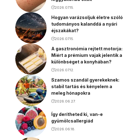
2026.07.15.
Hogyan varázsoljuk életre szóló
tudományos kalanddá a nyári
éjszakákat?
2026.07.15.
A gasztronómia rejtett motorja:
Miért a prémium vajak jelentik a
különbséget a konyhában?
2026.07.12.
Szamos szandál gyerekeknek:
stabil tartás és kényelem a
meleg hónapokra
2026.06.27.
Így derítheted ki, van-e
gyümölcsallergiád
2026.06.18.