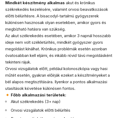
Mindkét készítmény alkalmas
akut és krónikus
székrekedés kezelésére, valamint orvosi beavatkozások
előtti bélürítésre. A bisacodyl-tartalmú gyógyszerek
különösen hasznosak olyan esetekben, amikor gyors és
megbízható hatásra van szükség.
Az akut székrekedés esetében, amikor 3 napnál hosszabb
ideje nem volt székletürítés, mindkét gyógyszer gyors
megoldást kínálhat. Krónikus problémák esetén azonban
óvatosabban kell eljárni, és inkább rövid távú megoldásként
tekinteni rájuk.
Orvosi vizsgálatok előtt, például kolonoszkópia vagy hasi
műtét esetén, gyakran előírják ezeket a készítményeket a
bél alapos megtisztítására. Ilyenkor a pontos alkalmazási
utasítások követése különösen fontos.
Főbb alkalmazási területek:
Akut székrekedés (3+ nap)
Orvosi vizsgálatok előtti bélürítés