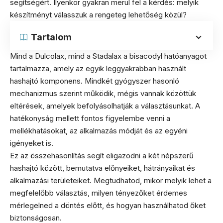
segítségért. Ilyenkor gyakran merül fel a kérdés: melyik
készítményt válasszuk a rengeteg lehetőség közül?
Tartalom
Mind a Dulcolax, mind a Stadalax a bisacodyl hatóanyagot
tartalmazza, amely az egyik leggyakrabban használt
hashajtó komponens. Mindkét gyógyszer hasonló
mechanizmus szerint működik, mégis vannak közöttük
eltérések, amelyek befolyásolhatják a választásunkat. A
hatékonyság mellett fontos figyelembe venni a
mellékhatásokat, az alkalmazás módját és az egyéni
igényeket is.
Ez az összehasonlítás segít eligazodni a két népszerű
hashajtó között, bemutatva előnyeiket, hátrányaikat és
alkalmazási területeiket. Megtudhatod, mikor melyik lehet a
megfelelőbb választás, milyen tényezőket érdemes
mérlegelned a döntés előtt, és hogyan használhatod őket
biztonságosan.