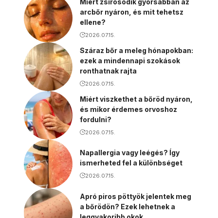
Miért zsírosodik gyorsabban az
arcbőr nyáron, és mit tehetsz
ellene?
2026.07.15.
Száraz bőr a meleg hónapokban:
ezek a mindennapi szokások
ronthatnak rajta
2026.07.15.
Miért viszkethet a bőröd nyáron,
és mikor érdemes orvoshoz
fordulni?
2026.07.15.
Napallergia vagy leégés? Így
ismerheted fel a különbséget
2026.07.15.
Apró piros pöttyök jelentek meg
a bőrödön? Ezek lehetnek a
leggyakoribb okok