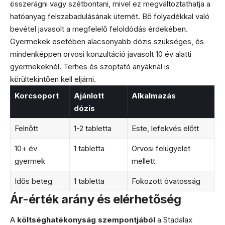
összerágni vagy szétbontani, mivel ez megváltoztathatja a
hatóanyag felszabadulásának ütemét. Bő folyadékkal való
bevétel javasolt a megfelelő feloldódás érdekében.
Gyermekek esetében alacsonyabb dózis szükséges, és
mindenképpen orvosi konzultáció javasolt 10 év alatti
gyermekeknél. Terhes és szoptató anyáknál is
körültekintően kell eljárni.
Korcsoport
Ajánlott
Alkalmazás
dózis
Felnőtt
1-2 tabletta
Este, lefekvés előtt
10+ év
1 tabletta
Orvosi felügyelet
gyermek
mellett
Idős beteg
1 tabletta
Fokozott óvatosság
Ár-érték arány és elérhetőség
A
költséghatékonyság szempontjából
a Stadalax