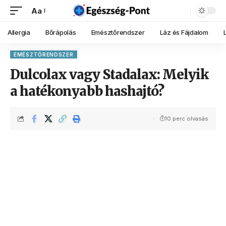
Aa
Allergia
Bőrápolás
Emésztőrendszer
Láz és Fájdalom
EMÉSZTŐRENDSZER
Dulcolax vagy Stadalax: Melyik
a hatékonyabb hashajtó?
10 perc olvasás