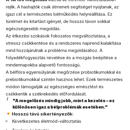
rejlik. A hashajtók csak átmeneti segítséget nyújtanak, az
igazi cél a természetes bélműködés helyreállítása. Ez
türelmet és kitartást igényel, de hosszú távon sokkal
egészségesebb megoldás.
Az étkezési szokások fokozatos megváltoztatása, a
stressz csökkentése és a rendszeres napirend kialakítása
mind hozzájárulnak a probléma megoldásához. A
folyadékfogyasztás növelése és a mozgás beépítése a
mindennapokba alapvető fontosságú.
A bélflóra egyensúlyának megőrzése probiotikumokkal és
prebiotikumokkal szintén hasznos lehet. Ezek természetes
módon támogatják az egészséges emésztést és
csökkentik a székrekedés előfordulását.
"A megelőzés mindig jobb, mint a kezelés – ez
különösen igaz a bélproblémák esetében."
Hosszú távú sikertényezők:
Következetes életmód-változtatás