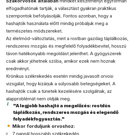
Szakorvosok általában
mindkét készítményt egyformán
elfogadhatónak tartják, a választást gyakran praktikus
szempontok befolyásolják. Fontos azonban, hogy a
hashajtók használata előtt mindig próbáljuk meg a
természetes módszereket.
Az életmód-változtatás, mint a rostban gazdag táplálkozás,
rendszeres mozgás és megfelelő folyadékbevitel, hosszú
távon hatékonyabb megoldást jelenthet. A gyógyszerek
csak akkor jöhetnek szóba, amikor ezek nem hoznak
eredményt.
Krónikus székrekedés esetén mindig javasolt orvosi
vizsgálat, hogy kizárjuk a súlyosabb betegségeket. A
hashajtók csak a tünetek kezelésére szolgálnak, az
alapproblémát nem oldják meg.
"A legjobb hashajtó a megelőzés: rostdús
táplálkozás, rendszeres mozgás és elegendő
folyadékfogyasztás."
Mikor forduljunk orvoshoz:
7 napnál hosszabb székrekedés