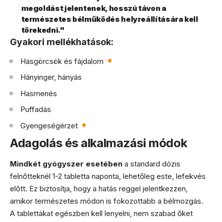
megoldást jelentenek, hosszú távon a
természetes bélműködés helyreállítására kell
törekedni."
Gyakori mellékhatások:
Hasgörcsök és fájdalom
Hányinger, hányás
Hasmenés
Puffadás
Gyengeségérzet
Adagolás és alkalmazási módok
Mindkét gyógyszer esetében
a standard dózis
felnőtteknél 1-2 tabletta naponta, lehetőleg este, lefekvés
előtt. Ez biztosítja, hogy a hatás reggel jelentkezzen,
amikor természetes módon is fokozottabb a bélmozgás.
A tablettákat egészben kell lenyelni, nem szabad őket