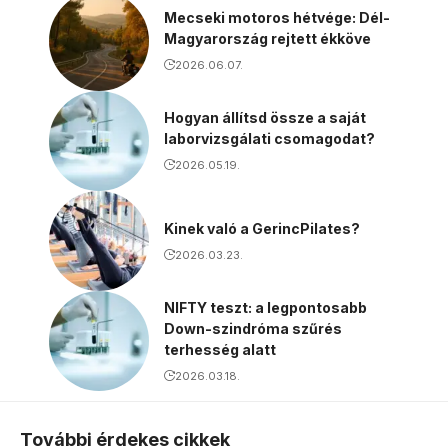
Mecseki motoros hétvége: Dél-
Magyarország rejtett ékköve
2026.06.07.
Hogyan állítsd össze a saját
laborvizsgálati csomagodat?
2026.05.19.
Kinek való a GerincPilates?
2026.03.23.
NIFTY teszt: a legpontosabb
Down-szindróma szűrés
terhesség alatt
2026.03.18.
További érdekes cikkek