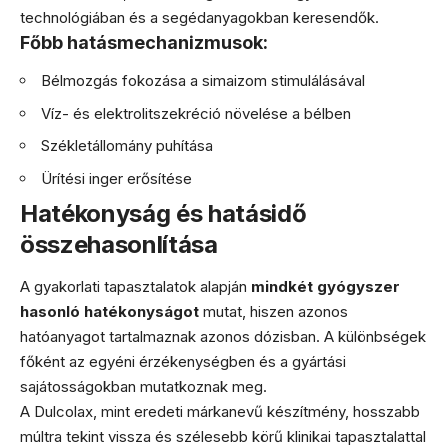
technológiában és a segédanyagokban keresendők.
Főbb hatásmechanizmusok:
Bélmozgás fokozása a simaizom stimulálásával
Víz- és elektrolitszekréció növelése a bélben
Székletállomány puhítása
Ürítési inger erősítése
Hatékonyság és hatásidő
összehasonlítása
A gyakorlati tapasztalatok alapján
mindkét gyógyszer
hasonló hatékonyságot
mutat, hiszen azonos
hatóanyagot tartalmaznak azonos dózisban. A különbségek
főként az egyéni érzékenységben és a gyártási
sajátosságokban mutatkoznak meg.
A Dulcolax, mint eredeti márkanevű készítmény, hosszabb
múltra tekint vissza és szélesebb körű klinikai tapasztalattal