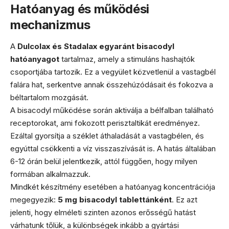
Hatóanyag és működési
mechanizmus
A
Dulcolax és Stadalax egyaránt bisacodyl
hatóanyagot
tartalmaz, amely a stimuláns hashajtók
csoportjába tartozik. Ez a vegyület közvetlenül a vastagbél
falára hat, serkentve annak összehúzódásait és fokozva a
béltartalom mozgását.
A bisacodyl működése során aktiválja a bélfalban található
receptorokat, ami fokozott perisztaltikát eredményez.
Ezáltal gyorsítja a széklet áthaladását a vastagbélen, és
egyúttal csökkenti a víz visszaszívását is. A hatás általában
6-12 órán belül jelentkezik, attól függően, hogy milyen
formában alkalmazzuk.
Mindkét készítmény esetében a hatóanyag koncentrációja
megegyezik:
5 mg bisacodyl tablettánként
. Ez azt
jelenti, hogy elméleti szinten azonos erősségű hatást
várhatunk tőlük, a különbségek inkább a gyártási