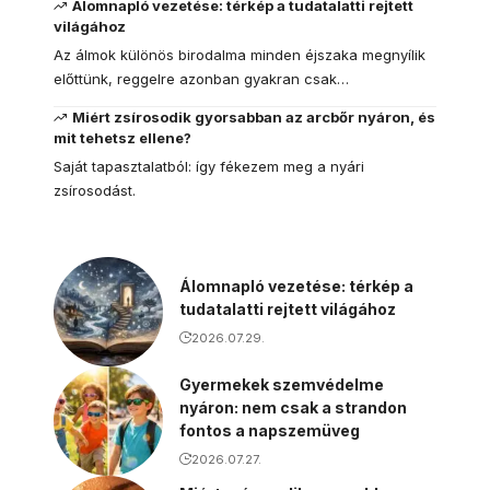
Álomnapló vezetése: térkép a tudatalatti rejtett
világához
Az álmok különös birodalma minden éjszaka megnyílik
előttünk, reggelre azonban gyakran csak…
Miért zsírosodik gyorsabban az arcbőr nyáron, és
mit tehetsz ellene?
Saját tapasztalatból: így fékezem meg a nyári
zsírosodást.
Álomnapló vezetése: térkép a
tudatalatti rejtett világához
2026.07.29.
Gyermekek szemvédelme
nyáron: nem csak a strandon
fontos a napszemüveg
2026.07.27.