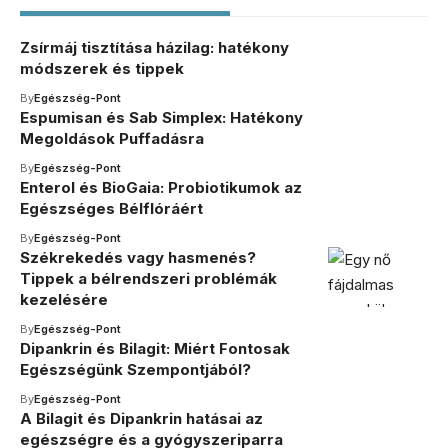
Zsírmáj tisztítása házilag: hatékony
módszerek és tippek
By
Egészség-Pont
Espumisan és Sab Simplex: Hatékony
Megoldások Puffadásra
By
Egészség-Pont
Enterol és BioGaia: Probiotikumok az
Egészséges Bélflóráért
By
Egészség-Pont
Székrekedés vagy hasmenés?
Tippek a bélrendszeri problémák
kezelésére
By
Egészség-Pont
Dipankrin és Bilagit: Miért Fontosak
Egészségünk Szempontjából?
By
Egészség-Pont
A Bilagit és Dipankrin hatásai az
egészségre és a gyógyszeriparra