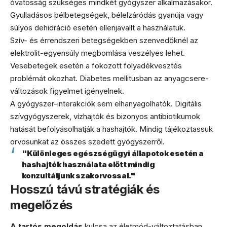
óvatosság szükséges mindkét gyógyszer alkalmazásakor.
Gyulladásos bélbetegségek, bélelzáródás gyanúja vagy
súlyos dehidráció esetén ellenjavallt a használatuk.
Szív- és érrendszeri betegségekben szenvedőknél az
elektrolit-egyensúly megbomlása veszélyes lehet.
Vesebetegek esetén a fokozott folyadékvesztés
problémát okozhat. Diabetes mellitusban az anyagcsere-
változások figyelmet igényelnek.
A gyógyszer-interakciók sem elhanyagolhatók. Digitális
szívgyógyszerek, vízhajtók és bizonyos antibiotikumok
hatását befolyásolhatják a hashajtók. Mindig tájékoztassuk
orvosunkat az összes szedett gyógyszerről.
"Különleges egészségügyi állapotok esetén a
hashajtók használata előtt mindig
konzultáljunk szakorvossal."
Hosszú távú stratégiák és
megelőzés
A tartós megoldás
kulcsa az életmód-változtatásban