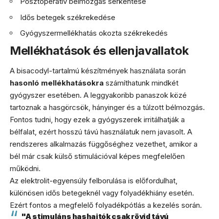
Posztoperatív bélmozgás serkentése
Idős betegek székrekedése
Gyógyszermellékhatás okozta székrekedés
Mellékhatások és ellenjavallatok
A bisacodyl-tartalmú készítmények használata során
hasonló mellékhatásokra
számíthatunk mindkét
gyógyszer esetében. A leggyakoribb panaszok közé
tartoznak a hasgörcsök, hányinger és a túlzott bélmozgás.
Fontos tudni, hogy ezek a gyógyszerek irritálhatják a
bélfalat, ezért hosszú távú használatuk nem javasolt. A
rendszeres alkalmazás függőséghez vezethet, amikor a
bél már csak külső stimulációval képes megfelelően
működni.
Az elektrolit-egyensúly felborulása is előfordulhat,
különösen idős betegeknél vagy folyadékhiány esetén.
Ezért fontos a megfelelő folyadékpótlás a kezelés során.
"A stimuláns hashajtók csak rövid távú