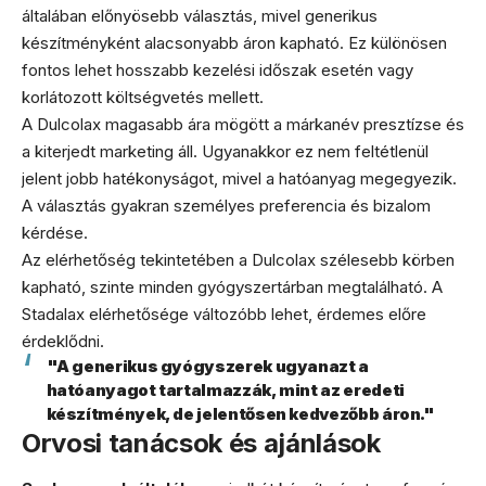
általában előnyösebb választás, mivel generikus
készítményként alacsonyabb áron kapható. Ez különösen
fontos lehet hosszabb kezelési időszak esetén vagy
korlátozott költségvetés mellett.
A Dulcolax magasabb ára mögött a márkanév presztízse és
a kiterjedt marketing áll. Ugyanakkor ez nem feltétlenül
jelent jobb hatékonyságot, mivel a hatóanyag megegyezik.
A választás gyakran személyes preferencia és bizalom
kérdése.
Az elérhetőség tekintetében a Dulcolax szélesebb körben
kapható, szinte minden gyógyszertárban megtalálható. A
Stadalax elérhetősége változóbb lehet, érdemes előre
érdeklődni.
"A generikus gyógyszerek ugyanazt a
hatóanyagot tartalmazzák, mint az eredeti
készítmények, de jelentősen kedvezőbb áron."
Orvosi tanácsok és ajánlások