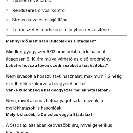
Türelem és kitartás
Rendszeres orvosi kontroll
Stresszkezelés elsajátítása
Természetes módszerek előnyben részesítése
Mennyi idő alatt hat a Dulcolax és a Stadalax?
Mindkét gyógyszer 6-12 órán belül fejti ki hatását,
átlagosan 8-10 óra múlva várható az első eredmény.
Lehet-e hosszú távon szedni ezeket a hashajtókat?
Nem javasolt a hosszú távú használat, maximum 1-2 hétig
szedhetők szakorvosi felügyelet nélkül.
Van-e különbség a két gyógyszer mellékhatásaiban?
Nem, mivel azonos hatóanyagot tartalmaznak, a
mellékhatások is hasonlóak.
Melyik olcsóbb, a Dulcolax vagy a Stadalax?
A Stadalax általában kedvezőbb árú, mivel generikus
készítmény.