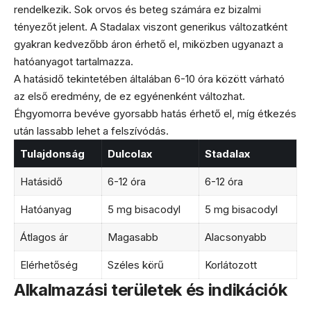
rendelkezik. Sok orvos és beteg számára ez bizalmi
tényezőt jelent. A Stadalax viszont generikus változatként
gyakran kedvezőbb áron érhető el, miközben ugyanazt a
hatóanyagot tartalmazza.
A hatásidő tekintetében általában 6-10 óra között várható
az első eredmény, de ez egyénenként változhat.
Éhgyomorra bevéve gyorsabb hatás érhető el, míg étkezés
után lassabb lehet a felszívódás.
Tulajdonság
Dulcolax
Stadalax
Hatásidő
6-12 óra
6-12 óra
Hatóanyag
5 mg bisacodyl
5 mg bisacodyl
Átlagos ár
Magasabb
Alacsonyabb
Elérhetőség
Széles körű
Korlátozott
Alkalmazási területek és indikációk