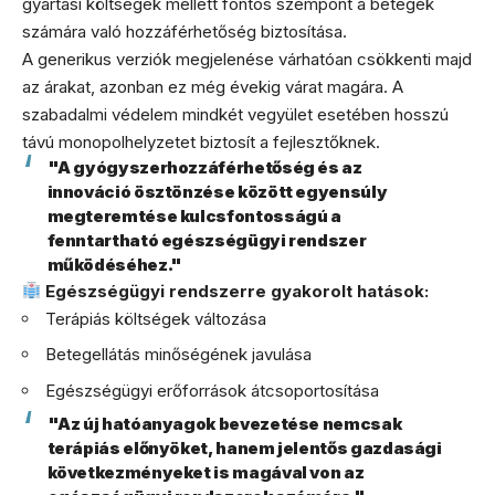
gyártási költségek mellett fontos szempont a betegek
számára való hozzáférhetőség biztosítása.
A generikus verziók megjelenése várhatóan csökkenti majd
az árakat, azonban ez még évekig várat magára. A
szabadalmi védelem mindkét vegyület esetében hosszú
távú monopolhelyzetet biztosít a fejlesztőknek.
"A gyógyszerhozzáférhetőség és az
innováció ösztönzése között egyensúly
megteremtése kulcsfontosságú a
fenntartható egészségügyi rendszer
működéséhez."
Egészségügyi rendszerre gyakorolt hatások:
Terápiás költségek változása
Betegellátás minőségének javulása
Egészségügyi erőforrások átcsoportosítása
"Az új hatóanyagok bevezetése nemcsak
terápiás előnyöket, hanem jelentős gazdasági
következményeket is magával von az