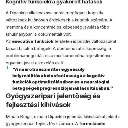
Kognitív funkciókra gyakorolt hatások
A Dipankrin alkalmazása során megfigyelt kognitív
változások különösen érdekesek a kutatók számára. A
memória és a koncentrációs képesség javulása több
tanulmányban is dokumentált volt.
Az
executive funkciók
területén is pozitív változásokat
tapasztaltak a betegek. A döntéshozatali képesség, a
problémamegoldás és a munkamemória teljesítménye
egyaránt javult a kezelés alatt.
"A neurotranszmitter egyensúly
helyreállítása kulcsfontosságú a kognitív
funkciók optimalizálásában és a neurológiai
betegségek progressziójának lassításában."
Gyógyszeripari jelentőség és
fejlesztési kihívások
Mind a Bilagit, mind a Dipankrin jelentős kihívásokat jelent a
gyógyszeripari fejlesztés számára. A
formulációs