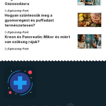
Gázosodásra
By
Egészség-Pont
Hogyan szüntessük meg a
gyomorégést és puffadást
természetesen?
By
Egészség-Pont
Kreon és Pancreatin: Mikor és miért
van szükség rájuk?
By
Egészség-Pont