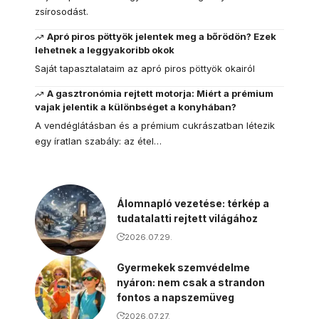
zsírosodást.
Apró piros pöttyök jelentek meg a bőrödön? Ezek
lehetnek a leggyakoribb okok
Saját tapasztalataim az apró piros pöttyök okairól
A gasztronómia rejtett motorja: Miért a prémium
vajak jelentik a különbséget a konyhában?
A vendéglátásban és a prémium cukrászatban létezik
egy íratlan szabály: az étel…
Álomnapló vezetése: térkép a
tudatalatti rejtett világához
2026.07.29.
Gyermekek szemvédelme
nyáron: nem csak a strandon
fontos a napszemüveg
2026.07.27.