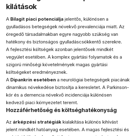
kilátások
A
Bilagit piaci potenciálja
jelentős, különösen a
gyulladásos betegségek növekvő prevalenciája miatt. Az
öregedő társadalmakban egyre nagyobb szükség van
hatékony és biztonságos gyulladáscsökkentő szerekre.
A fejlesztési költségek azonban jelentősek mindkét
vegyület esetében. A komplex gyártási folyamatok és a
szigorú minőségi követelmények magas gyártási
költségeket eredményeznek.
A
Dipankrin esetében
a neurológiai betegségek piacának
dinamikus növekedése biztosítja a keresletet. A Parkinson-
kór és a demencia növekvő incidenciája különösen
kedvező piaci környezetet teremt.
Hozzáférhetőség és költséghatékonyság
Az
árképzési stratégiák
kialakítása különös kihívást
jelent mindkét hatóanyag esetében. A magas fejlesztési és