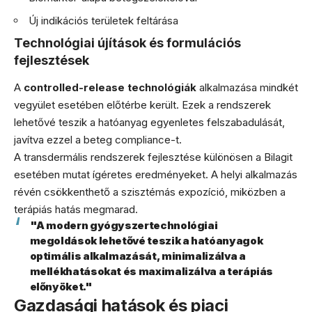
Új indikációs területek feltárása
Technológiai újítások és formulációs
fejlesztések
A
controlled-release technológiák
alkalmazása mindkét
vegyület esetében előtérbe került. Ezek a rendszerek
lehetővé teszik a hatóanyag egyenletes felszabadulását,
javítva ezzel a beteg compliance-t.
A transdermális rendszerek fejlesztése különösen a Bilagit
esetében mutat ígéretes eredményeket. A helyi alkalmazás
révén csökkenthető a szisztémás expozíció, miközben a
terápiás hatás megmarad.
"A modern gyógyszertechnológiai
megoldások lehetővé teszik a hatóanyagok
optimális alkalmazását, minimalizálva a
mellékhatásokat és maximalizálva a terápiás
előnyöket."
Gazdasági hatások és piaci