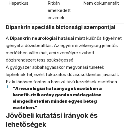
Hepatikus
Ritkán
Nem dokumentált
emelkedett
enzimek
Dipankrin speciális biztonsági szempontjai
A
Dipankrin neurológiai hatásai
miatt különös figyelmet
igényel a dózisbeállítás. Az egyéni érzékenység jelentős
mértékben változhat, ami személyre szabott
dózisrendszert tesz szükségessé.
A gyógyszer abbahagyásakor megvonási tünetek
léphetnek fel, ezért fokozatos dóziscsökkentés javasolt.
Ez különösen fontos a hosszú távú kezelések esetében.
"A neurológiai hatóanyagok esetében a
benefit-rizik arány gondos mérlegelése
elengedhetetlen minden egyes beteg
esetében."
Jövőbeli kutatási irányok és
lehetőségek