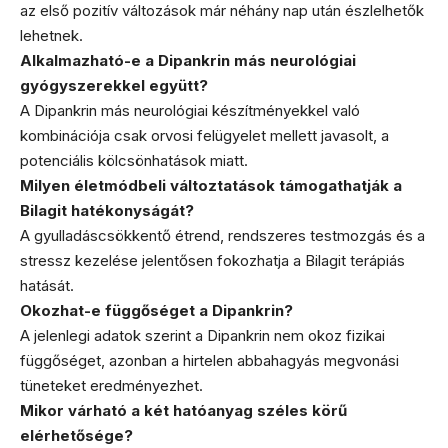
az első pozitív változások már néhány nap után észlelhetők
lehetnek.
Alkalmazható-e a Dipankrin más neurológiai
gyógyszerekkel együtt?
A Dipankrin más neurológiai készítményekkel való
kombinációja csak orvosi felügyelet mellett javasolt, a
potenciális kölcsönhatások miatt.
Milyen életmódbeli változtatások támogathatják a
Bilagit hatékonyságát?
A gyulladáscsökkentő étrend, rendszeres testmozgás és a
stressz kezelése jelentősen fokozhatja a Bilagit terápiás
hatását.
Okozhat-e függőséget a Dipankrin?
A jelenlegi adatok szerint a Dipankrin nem okoz fizikai
függőséget, azonban a hirtelen abbahagyás megvonási
tüneteket eredményezhet.
Mikor várható a két hatóanyag széles körű
elérhetősége?