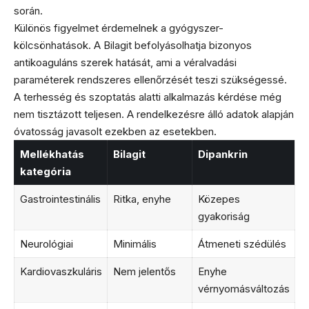
során.
Különös figyelmet érdemelnek a gyógyszer-
kölcsönhatások. A Bilagit befolyásolhatja bizonyos
antikoaguláns szerek hatását, ami a véralvadási
paraméterek rendszeres ellenőrzését teszi szükségessé.
A terhesség és szoptatás alatti alkalmazás kérdése még
nem tisztázott teljesen. A rendelkezésre álló adatok alapján
óvatosság javasolt ezekben az esetekben.
Mellékhatás
Bilagit
Dipankrin
kategória
Gastrointestinális
Ritka, enyhe
Közepes
gyakoriság
Neurológiai
Minimális
Átmeneti szédülés
Kardiovaszkuláris
Nem jelentős
Enyhe
vérnyomásváltozás