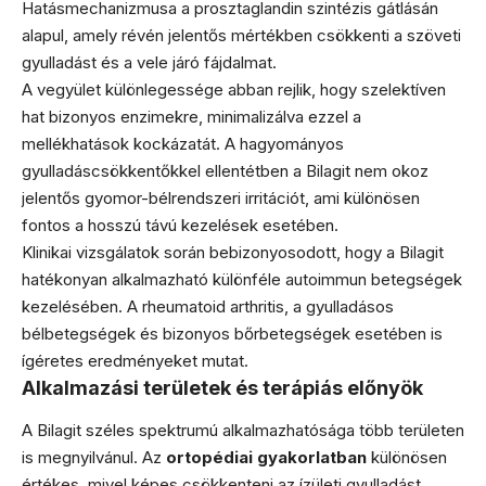
Hatásmechanizmusa a prosztaglandin szintézis gátlásán
alapul, amely révén jelentős mértékben csökkenti a szöveti
gyulladást és a vele járó fájdalmat.
A vegyület különlegessége abban rejlik, hogy szelektíven
hat bizonyos enzimekre, minimalizálva ezzel a
mellékhatások kockázatát. A hagyományos
gyulladáscsökkentőkkel ellentétben a Bilagit nem okoz
jelentős gyomor-bélrendszeri irritációt, ami különösen
fontos a hosszú távú kezelések esetében.
Klinikai vizsgálatok során bebizonyosodott, hogy a Bilagit
hatékonyan alkalmazható különféle autoimmun betegségek
kezelésében. A rheumatoid arthritis, a gyulladásos
bélbetegségek és bizonyos bőrbetegségek esetében is
ígéretes eredményeket mutat.
Alkalmazási területek és terápiás előnyök
A Bilagit széles spektrumú alkalmazhatósága több területen
is megnyilvánul. Az
ortopédiai gyakorlatban
különösen
értékes, mivel képes csökkenteni az ízületi gyulladást