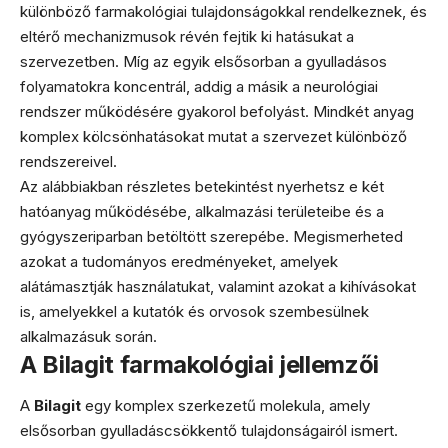
különböző farmakológiai tulajdonságokkal rendelkeznek, és
eltérő mechanizmusok révén fejtik ki hatásukat a
szervezetben. Míg az egyik elsősorban a gyulladásos
folyamatokra koncentrál, addig a másik a neurológiai
rendszer működésére gyakorol befolyást. Mindkét anyag
komplex kölcsönhatásokat mutat a szervezet különböző
rendszereivel.
Az alábbiakban részletes betekintést nyerhetsz e két
hatóanyag működésébe, alkalmazási területeibe és a
gyógyszeriparban betöltött szerepébe. Megismerheted
azokat a tudományos eredményeket, amelyek
alátámasztják használatukat, valamint azokat a kihívásokat
is, amelyekkel a kutatók és orvosok szembesülnek
alkalmazásuk során.
A Bilagit farmakológiai jellemzői
A
Bilagit
egy komplex szerkezetű molekula, amely
elsősorban gyulladáscsökkentő tulajdonságairól ismert.