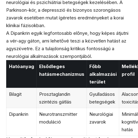
neurológiai és pszichiátriai betegségek kezelésében. A
Parkinson-kór, a depresszió és bizonyos szorongásos
zavarok esetében mutat ígéretes eredményeket a korai
klinikai fázisokban.
A Dipankrin egyik legfontosabb előnye, hogy képes átjutni
a vér-agy gáton, ami lehetővé teszi a közvetlen hatást az
agyszövetre. Ez a tulajdonság kritikus fontosságú a
neurológiai alkalmazások szempontjából.
Hatóanyag
Elsődleges
Főbb
Mellék
hatásmechanizmus
alkalmazási
profil
terület
Bilagit
Prosztaglandin
Gyulladásos
Alacson
szintézis gátlás
betegségek
toxicitá
Dipankrin
Neurotranszmitter
Neurológiai
Minimál
moduláció
zavarok
kognitív
hatás