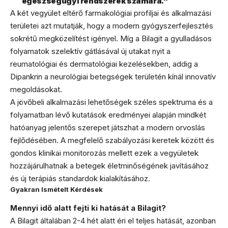
egészségügyi rendszerek számára."
A két vegyület eltérő farmakológiai profiljai és alkalmazási
területei azt mutatják, hogy a modern gyógyszerfejlesztés
sokrétű megközelítést igényel. Míg a Bilagit a gyulladásos
folyamatok szelektív gátlásával új utakat nyit a
reumatológiai és dermatológiai kezelésekben, addig a
Dipankrin a neurológiai betegségek területén kínál innovatív
megoldásokat.
A jövőbeli alkalmazási lehetőségek széles spektruma és a
folyamatban lévő kutatások eredményei alapján mindkét
hatóanyag jelentős szerepet játszhat a modern orvoslás
fejlődésében. A megfelelő szabályozási keretek között és
gondos klinikai monitorozás mellett ezek a vegyületek
hozzájárulhatnak a betegek életminőségének javításához
és új terápiás standardok kialakításához.
Gyakran Ismételt Kérdések
Mennyi idő alatt fejti ki hatását a Bilagit?
A Bilagit általában 2-4 hét alatt éri el teljes hatását, azonban