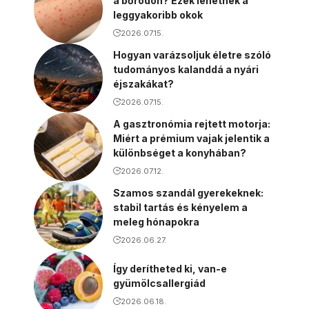
a bőrödön? Ezek lehetnek a
leggyakoribb okok
2026.07.15.
Hogyan varázsoljuk életre szóló
tudományos kalanddá a nyári
éjszakákat?
2026.07.15.
A gasztronómia rejtett motorja:
Miért a prémium vajak jelentik a
különbséget a konyhában?
2026.07.12.
Szamos szandál gyerekeknek:
stabil tartás és kényelem a
meleg hónapokra
2026.06.27.
Így derítheted ki, van-e
gyümölcsallergiád
2026.06.18.