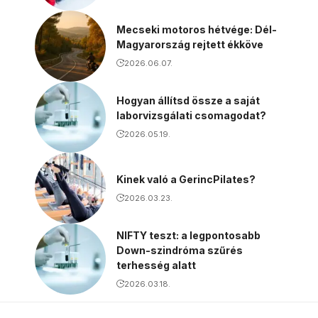
Mecseki motoros hétvége: Dél-
Magyarország rejtett ékköve
2026.06.07.
Hogyan állítsd össze a saját
laborvizsgálati csomagodat?
2026.05.19.
Kinek való a GerincPilates?
2026.03.23.
NIFTY teszt: a legpontosabb
Down-szindróma szűrés
terhesség alatt
2026.03.18.