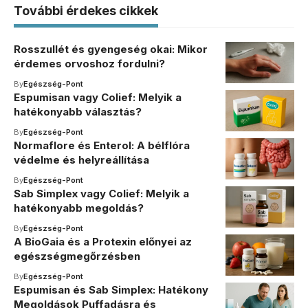
További érdekes cikkek
Rosszullét és gyengeség okai: Mikor
érdemes orvoshoz fordulni?
By
Egészség-Pont
Espumisan vagy Colief: Melyik a
hatékonyabb választás?
By
Egészség-Pont
Normaflore és Enterol: A bélflóra
védelme és helyreállítása
By
Egészség-Pont
Sab Simplex vagy Colief: Melyik a
hatékonyabb megoldás?
By
Egészség-Pont
A BioGaia és a Protexin előnyei az
egészségmegőrzésben
By
Egészség-Pont
Espumisan és Sab Simplex: Hatékony
Megoldások Puffadásra és