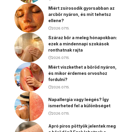
Miért zsírosodik gyorsabban az
arcbőr nyáron, és mit tehetsz
ellene?
2026.07.15.
Száraz bőr a meleg hónapokban:
ezek a mindennapi szokások
ronthatnak rajta
2026.07.15.
Miért viszkethet a bőröd nyáron,
és mikor érdemes orvoshoz
fordulni?
2026.07.15.
Napallergia vagy leégés? Így
ismerheted fel a különbséget
2026.07.15.
Apró piros pöttyök jelentek meg