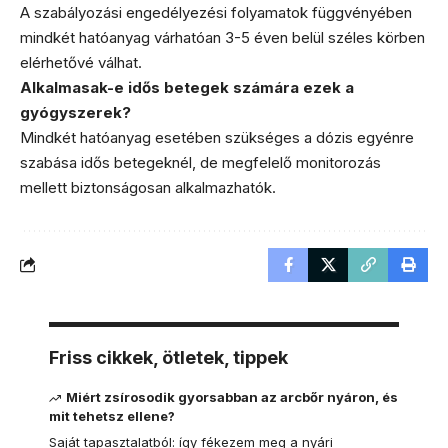
A szabályozási engedélyezési folyamatok függvényében
mindkét hatóanyag várhatóan 3-5 éven belül széles körben
elérhetővé válhat.
Alkalmasak-e idős betegek számára ezek a
gyógyszerek?
Mindkét hatóanyag esetében szükséges a dózis egyénre
szabása idős betegeknél, de megfelelő monitorozás
mellett biztonságosan alkalmazhatók.
Friss cikkek, ötletek, tippek
Miért zsírosodik gyorsabban az arcbőr nyáron, és
mit tehetsz ellene?
Saját tapasztalatból: így fékezem meg a nyári