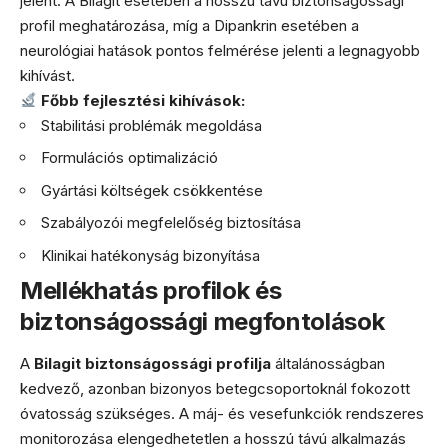
jelent. A Bilagit esetében a hosszú távú biztonságossági
profil meghatározása, míg a Dipankrin esetében a
neurológiai hatások pontos felmérése jelenti a legnagyobb
kihívást.
Főbb fejlesztési kihívások:
Stabilitási problémák megoldása
Formulációs optimalizáció
Gyártási költségek csökkentése
Szabályozói megfelelőség biztosítása
Klinikai hatékonyság bizonyítása
Mellékhatás profilok és
biztonságossági megfontolások
A
Bilagit biztonságossági profilja
általánosságban
kedvező, azonban bizonyos betegcsoportoknál fokozott
óvatosság szükséges. A máj- és vesefunkciók rendszeres
monitorozása elengedhetetlen a hosszú távú alkalmazás