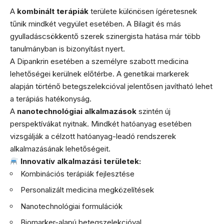
A
kombinált terápiák
területe különösen ígéretesnek
tűnik mindkét vegyület esetében. A Bilagit és más
gyulladáscsökkentő szerek szinergista hatása már több
tanulmányban is bizonyítást nyert.
A Dipankrin esetében a személyre szabott medicina
lehetőségei kerülnek előtérbe. A genetikai markerek
alapján történő betegszelekcióval jelentősen javítható lehet
a terápiás hatékonyság.
A
nanotechnológiai alkalmazások
szintén új
perspektívákat nyitnak. Mindkét hatóanyag esetében
vizsgálják a célzott hatóanyag-leadó rendszerek
alkalmazásának lehetőségeit.
Innovatív alkalmazási területek:
Kombinációs terápiák fejlesztése
Personalizált medicina megközelítések
Nanotechnológiai formulációk
Biomarker-alapú betegszelekcióval