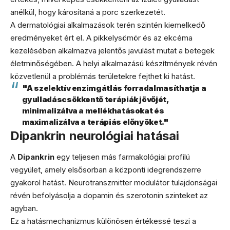
anélkül, hogy károsítaná a porc szerkezetét.
A dermatológiai alkalmazások terén szintén kiemelkedő
eredményeket ért el. A pikkelysömör és az ekcéma
kezelésében alkalmazva jelentős javulást mutat a betegek
életminőségében. A helyi alkalmazású készítmények révén
közvetlenül a problémás területekre fejthet ki hatást.
"A szelektív enzimgátlás forradalmasíthatja a
gyulladáscsökkentő terápiák jövőjét,
minimalizálva a mellékhatásokat és
maximalizálva a terápiás előnyöket."
Dipankrin neurológiai hatásai
A
Dipankrin
egy teljesen más farmakológiai profilú
vegyület, amely elsősorban a központi idegrendszerre
gyakorol hatást. Neurotranszmitter modulátor tulajdonságai
révén befolyásolja a dopamin és szerotonin szinteket az
agyban.
Ez a hatásmechanizmus különösen értékessé teszi a