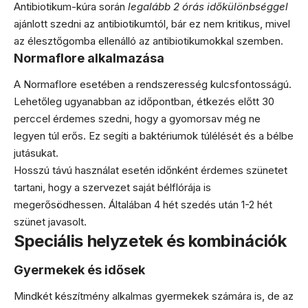
Antibiotikum-kúra során
legalább 2 órás időkülönbséggel
ajánlott szedni az antibiotikumtól, bár ez nem kritikus, mivel
az élesztőgomba ellenálló az antibiotikumokkal szemben.
Normaflore alkalmazása
A Normaflore esetében a rendszeresség kulcsfontosságú.
Lehetőleg ugyanabban az időpontban, étkezés előtt 30
perccel érdemes szedni, hogy a gyomorsav még ne
legyen túl erős. Ez segíti a baktériumok túlélését és a bélbe
jutásukat.
Hosszú távú használat esetén időnként érdemes szünetet
tartani, hogy a szervezet saját bélflórája is
megerősödhessen. Általában 4 hét szedés után 1-2 hét
szünet javasolt.
Speciális helyzetek és kombinációk
Gyermekek és idősek
Mindkét készítmény alkalmas gyermekek számára is, de az