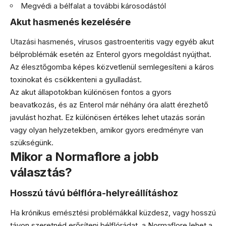
Megvédi a bélfalat a további károsodástól
Akut hasmenés kezelésére
Utazási hasmenés, vírusos gastroenteritis vagy egyéb akut
bélproblémák esetén az Enterol gyors megoldást nyújthat.
Az élesztőgomba képes közvetlenül semlegesíteni a káros
toxinokat és csökkenteni a gyulladást.
Az akut állapotokban különösen fontos a gyors
beavatkozás, és az Enterol már néhány óra alatt érezhető
javulást hozhat. Ez különösen értékes lehet utazás során
vagy olyan helyzetekben, amikor gyors eredményre van
szükségünk.
Mikor a Normaflore a jobb
választás?
Hosszú távú bélflóra-helyreállításhoz
Ha krónikus emésztési problémákkal küzdesz, vagy hosszú
távon szeretnéd erősíteni bélflórádat, a Normaflore lehet a