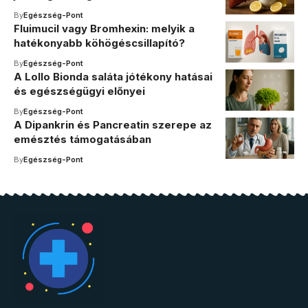
By
Egészség-Pont
Fluimucil vagy Bromhexin: melyik a
hatékonyabb köhögéscsillapító?
By
Egészség-Pont
A Lollo Bionda saláta jótékony hatásai
és egészségügyi előnyei
By
Egészség-Pont
A Dipankrin és Pancreatin szerepe az
emésztés támogatásában
By
Egészség-Pont