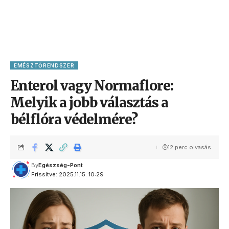
EMÉSZTŐRENDSZER
Enterol vagy Normaflore:
Melyik a jobb választás a
bélflóra védelmére?
12 perc olvasás
By
Egészség-Pont
Frissítve: 2025.11.15. 10:29