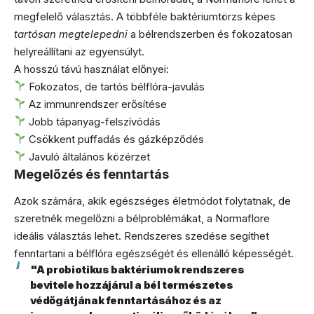
megfelelő választás. A többféle baktériumtörzs képes
tartósan megtelepedni
a bélrendszerben és fokozatosan
helyreállítani az egyensúlyt.
A hosszú távú használat előnyei:
Fokozatos, de tartós bélflóra-javulás
Az immunrendszer erősítése
Jobb tápanyag-felszívódás
Csökkent puffadás és gázképződés
Javuló általános közérzet
Megelőzés és fenntartás
Azok számára, akik egészséges életmódot folytatnak, de
szeretnék megelőzni a bélproblémákat, a Normaflore
ideális választás lehet. Rendszeres szedése segíthet
fenntartani a bélflóra egészségét és ellenálló képességét.
"A probiotikus baktériumok rendszeres
bevitele hozzájárul a bél természetes
védőgátjának fenntartásához és az