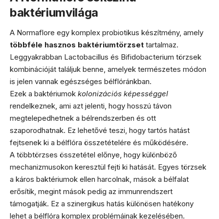
baktériumvilága
A Normaflore egy komplex probiotikus készítmény, amely
többféle hasznos baktériumtörzset
tartalmaz.
Leggyakrabban Lactobacillus és Bifidobacterium törzsek
kombinációját találjuk benne, amelyek természetes módon
is jelen vannak egészséges bélflóránkban.
Ezek a baktériumok
kolonizációs képességgel
rendelkeznek, ami azt jelenti, hogy hosszú távon
megtelepedhetnek a bélrendszerben és ott
szaporodhatnak. Ez lehetővé teszi, hogy tartós hatást
fejtsenek ki a bélflóra összetételére és működésére.
A többtörzses összetétel előnye, hogy különböző
mechanizmusokon keresztül fejti ki hatását. Egyes törzsek
a káros baktériumok ellen harcolnak, mások a bélfalat
erősítik, megint mások pedig az immunrendszert
támogatják. Ez a szinergikus hatás különösen hatékony
lehet a bélflóra komplex problémáinak kezelésében.