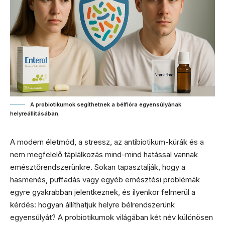
A probiotikumok segíthetnek a bélflóra egyensúlyának
helyreállításában.
A modern életmód, a stressz, az antibiotikum-kúrák és a
nem megfelelő táplálkozás mind-mind hatással vannak
emésztőrendszerünkre. Sokan tapasztalják, hogy a
hasmenés, puffadás vagy egyéb emésztési problémák
egyre gyakrabban jelentkeznek, és ilyenkor felmerül a
kérdés: hogyan állíthatjuk helyre bélrendszerünk
egyensúlyát? A probiotikumok világában két név különösen