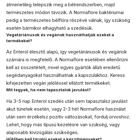
átmenetileg telepszik meg a bélrendszerben, majd
természetes módon távozik. A Normaflore baktériumai
pedig a természetes bélflóra részévé válnak, így szükség
esetén bármikor elhagyható a szedésük.
Vegetáriánusok és vegánok használhatják ezeket a
termékeket?
Az Enterol élesztő alapú, így vegetáriánusok és vegánok
számára is megfelelő. A Normaflore esetében ellenőrizni
kell az összetételt, mivel egyes gyártók állati eredetű
segédanyagokat használhatnak a kapszulákhoz. Keress
kifejezetten vegán jelöléssel ellátott termékeket.
Mit tegyek, ha nem tapasztalok javulást?
Ha 3-5 nap Enterol szedés után sem tapasztalsz javulást
akut tünetek esetén, vagy 2-3 hét Normaflore használat
után sem érzékelsz pozitív változásokat, fordulj orvoshoz.
Lehet, hogy más típusú kezelésre van szükség, vagy
alaposabb kivizsgálás szükséges.
Hűtőben kell tárolni ezeket a készítményeket?