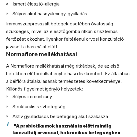
Ismert élesztő-allergia
Súlyos akut hasnyálmirigy-gyulladás
Immunszuppresszált betegek esetében óvatosság
szükséges, mivel az élesztőgomba ritkán szisztémás
fertőzést okozhat. Ilyenkor feltétlenül orvosi konzultáció
javasolt a használat előtt.
Normaflore mellékhatásai
A Normaflore mellékhatásai még ritkábbak, de az első
hetekben előfordulhat enyhe hasi diszkomfort. Ez általában
a bélflóra átalakulásának természetes következménye.
Különös figyelmet igénylő helyzetek:
Súlyos immunhiány
Strukturális szívbetegség
Aktív gyulladásos bélbetegség akut szakasza
"A probiotikumok használata előtt mindig
konzultálj orvossal, ha krónikus betegségben