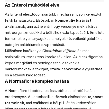
Az Enterol működési elve
Az Enterol élesztőgombái több mechanizmuson keresztül
fejtik ki hatásukat. Elsősorban
kompetitív kizárást
alkalmaznak, ami azt jelenti, hogy versenyeznek a káros
mikroorganizmusokkal a bélfalhoz való tapadásért. Emellett
termelnek olyan anyagokat, amelyek közvetlenül gátolják a
patogén baktériumok szaporodását.
Különösen hatékony a
Clostridium difficile
és más
antibiotikum-rezisztens kórokozók ellen. Az élesztőgomba
képes megkötni és semlegesíteni ezeknek a
baktériumoknak a toxinjait, ezáltal csökkentve a gyulladást
és a szöveti károsodást.
A Normaflore komplex hatása
A Normaflore többtörzses összetétele sokrétű hatást
eredményez. A Lactobacillus törzsek elsősorban
tejsavat
termelnek
, ami csökkenti a bél pH-ját és kedvezőtlen
környezetet teremt a káros baktériumok számára. A