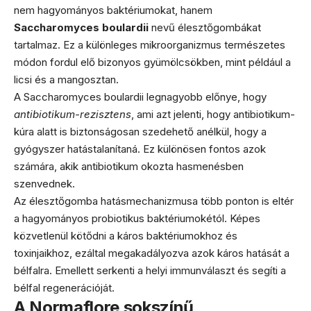
nem hagyományos baktériumokat, hanem
Saccharomyces boulardii
nevű élesztőgombákat
tartalmaz. Ez a különleges mikroorganizmus természetes
módon fordul elő bizonyos gyümölcsökben, mint például a
licsi és a mangosztan.
A Saccharomyces boulardii legnagyobb előnye, hogy
antibiotikum-rezisztens
, ami azt jelenti, hogy antibiotikum-
kúra alatt is biztonságosan szedehető anélkül, hogy a
gyógyszer hatástalanítaná. Ez különösen fontos azok
számára, akik antibiotikum okozta hasmenésben
szenvednek.
Az élesztőgomba hatásmechanizmusa több ponton is eltér
a hagyományos probiotikus baktériumokétól. Képes
közvetlenül kötődni a káros baktériumokhoz és
toxinjaikhoz, ezáltal megakadályozva azok káros hatását a
bélfalra. Emellett serkenti a helyi immunválaszt és segíti a
bélfal regenerációját.
A Normaflore sokszínű