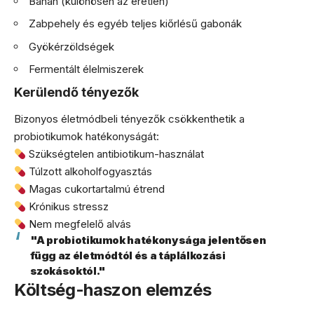
Banán (különösen az éretlen)
Zabpehely és egyéb teljes kiőrlésű gabonák
Gyökérzöldségek
Fermentált élelmiszerek
Kerülendő tényezők
Bizonyos életmódbeli tényezők csökkenthetik a
probiotikumok hatékonyságát:
Szükségtelen antibiotikum-használat
Túlzott alkoholfogyasztás
Magas cukortartalmú étrend
Krónikus stressz
Nem megfelelő alvás
"A probiotikumok hatékonysága jelentősen
függ az életmódtól és a táplálkozási
szokásoktól."
Költség-haszon elemzés