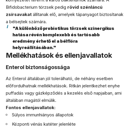
Bifidobacterium törzsek pedig
rövid szénláncú
zsírsavakat
állítanak elő, amelyek tápanyagot biztosítanak
a bélsejtek számára.
"A különböző probiotikus törzsek szinergikus
hatása révén komplexebb és tartósabb
eredmény érhető el a bélflóra
helyreállításában."
Mellékhatások és ellenjavallatok
Enterol biztonságossága
Az Enterol általában jól tolerálható, de néhány esetben
előfordulhatnak mellékhatások. Ritkán jelentkezhet enyhe
puffadás vagy gázképződés a kezelés első napjaiban, ami
általában magától elmúlik.
Fontos ellenjavallatok:
Súlyos immunhiányos állapotok
Központi vénás katéter jelenléte