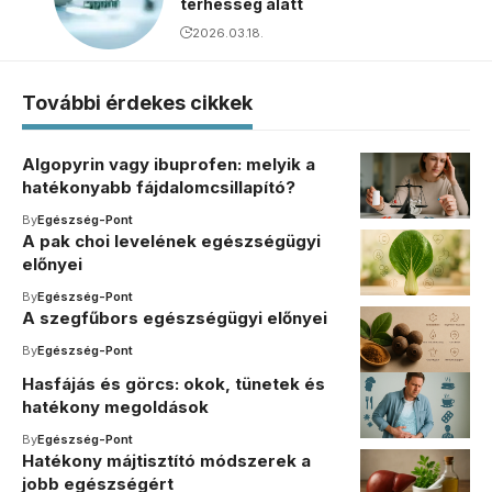
terhesség alatt
2026.03.18.
További érdekes cikkek
Algopyrin vagy ibuprofen: melyik a
hatékonyabb fájdalomcsillapító?
By
Egészség-Pont
A pak choi levelének egészségügyi
előnyei
By
Egészség-Pont
A szegfűbors egészségügyi előnyei
By
Egészség-Pont
Hasfájás és görcs: okok, tünetek és
hatékony megoldások
By
Egészség-Pont
Hatékony májtisztító módszerek a
jobb egészségért