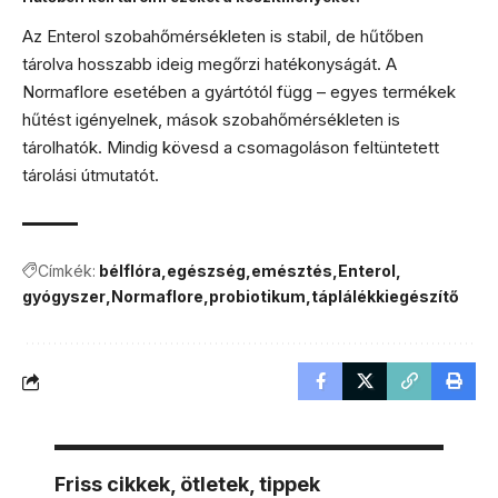
Az Enterol szobahőmérsékleten is stabil, de hűtőben
tárolva hosszabb ideig megőrzi hatékonyságát. A
Normaflore esetében a gyártótól függ – egyes termékek
hűtést igényelnek, mások szobahőmérsékleten is
tárolhatók. Mindig kövesd a csomagoláson feltüntetett
tárolási útmutatót.
Címkék:
bélflóra
egészség
emésztés
Enterol
gyógyszer
Normaflore
probiotikum
táplálékkiegészítő
Friss cikkek, ötletek, tippek