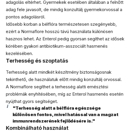
adagolás eltérhet. Gyermekek esetében általában a felnőtt
adag fele javasolt, de mindig konzultálj gyermekorvossal a
pontos adagolásról.
Idősebb korban a bélflóra természetesen szegényebb,
ezért a Normaflore hosszú távú használata különösen
hasznos lehet. Az Enterol pedig gyorsan segíthet az idősek
körében gyakori antibiotikum-asszociált hasmenés
kezelésében.
Terhesség és szoptatás
Terhesség alatt mindkét készítmény biztonságosnak
tekinthető, de használatuk előtt mindig konzultálj orvossal.
A Normaflore segíthet a terhesség alatti emésztési
problémák enyhítésében, míg az Enterol hasmenés esetén
nyújthat gyors segítséget.
"Terhesség alatt a bélflóra egészsége
különösen fontos, mivel hatással van a magzat
immunrendszerének fejlődésére is."
Kombinálható használat