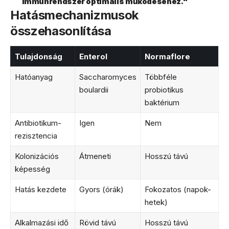
immunrendszer optimális működéséhez."
Hatásmechanizmusok
összehasonlítása
Tulajdonság
Enterol
Normaflore
Hatóanyag
Saccharomyces
Többféle
boulardii
probiotikus
baktérium
Antibiotikum-
Igen
Nem
rezisztencia
Kolonizációs
Átmeneti
Hosszú távú
képesség
Hatás kezdete
Gyors (órák)
Fokozatos (napok-
hetek)
Alkalmazási idő
Rövid távú
Hosszú távú