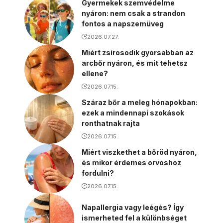
Gyermekek szemvédelme
nyáron: nem csak a strandon
fontos a napszemüveg
2026.07.27.
Miért zsírosodik gyorsabban az
arcbőr nyáron, és mit tehetsz
ellene?
2026.07.15.
Száraz bőr a meleg hónapokban:
ezek a mindennapi szokások
ronthatnak rajta
2026.07.15.
Miért viszkethet a bőröd nyáron,
és mikor érdemes orvoshoz
fordulni?
2026.07.15.
Napallergia vagy leégés? Így
ismerheted fel a különbséget