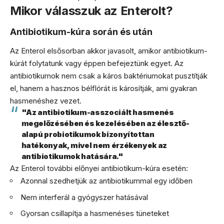
Mikor válasszuk az Enterolt?
Antibiotikum-kúra során és után
Az Enterol elsősorban akkor javasolt, amikor antibiotikum-
kúrát folytatunk vagy éppen befejeztünk egyet. Az
antibiotikumok nem csak a káros baktériumokat pusztítják
el, hanem a hasznos bélflórát is károsítják, ami gyakran
hasmenéshez vezet.
"Az antibiotikum-asszociált hasmenés
megelőzésében és kezelésében az élesztő-
alapú probiotikumok bizonyítottan
hatékonyak, mivel nem érzékenyek az
antibiotikumok hatására."
Az Enterol további előnyei antibiotikum-kúra esetén:
Azonnal szedhetjük az antibiotikummal egy időben
Nem interferál a gyógyszer hatásával
Gyorsan csillapítja a hasmenéses tüneteket