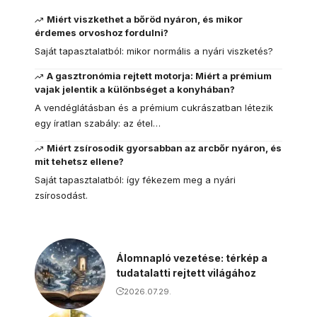
Miért viszkethet a bőröd nyáron, és mikor
érdemes orvoshoz fordulni?
Saját tapasztalatból: mikor normális a nyári viszketés?
A gasztronómia rejtett motorja: Miért a prémium
vajak jelentik a különbséget a konyhában?
A vendéglátásban és a prémium cukrászatban létezik
egy íratlan szabály: az étel…
Miért zsírosodik gyorsabban az arcbőr nyáron, és
mit tehetsz ellene?
Saját tapasztalatból: így fékezem meg a nyári
zsírosodást.
Álomnapló vezetése: térkép a
tudatalatti rejtett világához
2026.07.29.