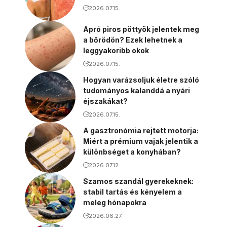
2026.07.15.
Apró piros pöttyök jelentek meg
a bőrödön? Ezek lehetnek a
leggyakoribb okok
2026.07.15.
Hogyan varázsoljuk életre szóló
tudományos kalanddá a nyári
éjszakákat?
2026.07.15.
A gasztronómia rejtett motorja:
Miért a prémium vajak jelentik a
különbséget a konyhában?
2026.07.12.
Szamos szandál gyerekeknek:
stabil tartás és kényelem a
meleg hónapokra
2026.06.27.