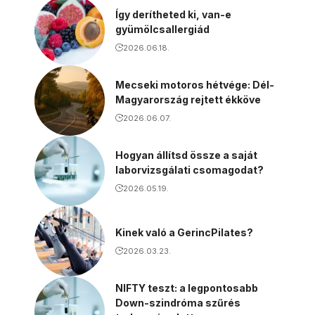
Így derítheted ki, van-e
gyümölcsallergiád
2026.06.18.
Mecseki motoros hétvége: Dél-
Magyarország rejtett ékköve
2026.06.07.
Hogyan állítsd össze a saját
laborvizsgálati csomagodat?
2026.05.19.
Kinek való a GerincPilates?
2026.03.23.
NIFTY teszt: a legpontosabb
Down-szindróma szűrés