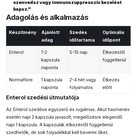
szenvedsz vagy immunszuppresszív kezelést
kapsz."
Adagolás és alkalmazás
Készítmény
Ajánlott
Szedés
Optimális
adag
időtartama
időpont
Enterol
1-2
5-10 nap
Étkezéstől
kapszula
függetlenül
naponta
Normaflore
1 kapszula
2-4 hét vagy
Étkezés
naponta
folyamatos
előtt
Enterol szedési útmutatója
Az Enterol szedése egyszerű és rugalmas. Akut hasmenés
esetén napi 2 kapszula javasolt, megelőzésre elegendő
napi 1 kapszula. A kapszulák étkezéstől függetlenül
szedhetők, de sok folyadékkal kell bevenni őket.