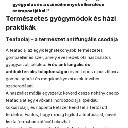
gyógyulás és a szövődmények elkerülése
szempontjából."
Természetes gyógymódok és házi
praktikák
Teafaolaj – a természet antifungális csodája
A teafaolaj az egyik leghatékonyabb természetes
gombaellenes szer, amely évezredek óta használatos
gyógyászati célokra.
Erős antifungális és
antibakteriális tulajdonságai
révén képes elpusztítani a
gomba spóráit és megakadályozni azok további
szaporodását.
A használat módja egyszerű: keverd össze néhány csepp
teafaolajat egy evőkanál hordozóolajjal (például
kókuszolaj), és naponta kétszer kend fel a fertőzött
területre. Fontos, hogy mindig hígítsd a teafaolajat, mivel
tiszta formában irritációt okozhat.