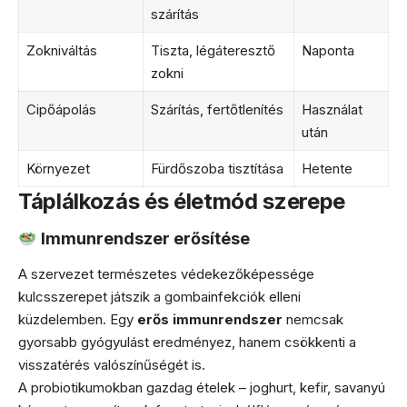
szárítás
Zokniváltás
Tiszta, légáteresztő
Naponta
zokni
Cipőápolás
Szárítás, fertőtlenítés
Használat
után
Környezet
Fürdőszoba tisztítása
Hetente
Táplálkozás és életmód szerepe
Immunrendszer erősítése
A szervezet természetes védekezőképessége
kulcsszerepet játszik a gombainfekciók elleni
küzdelemben. Egy
erős immunrendszer
nemcsak
gyorsabb gyógyulást eredményez, hanem csökkenti a
visszatérés valószínűségét is.
A probiotikumokban gazdag ételek – joghurt, kefir, savanyú