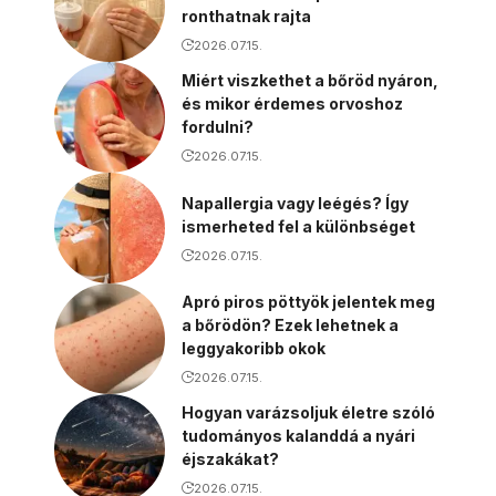
ronthatnak rajta
2026.07.15.
Miért viszkethet a bőröd nyáron,
és mikor érdemes orvoshoz
fordulni?
2026.07.15.
Napallergia vagy leégés? Így
ismerheted fel a különbséget
2026.07.15.
Apró piros pöttyök jelentek meg
a bőrödön? Ezek lehetnek a
leggyakoribb okok
2026.07.15.
Hogyan varázsoljuk életre szóló
tudományos kalanddá a nyári
éjszakákat?
2026.07.15.