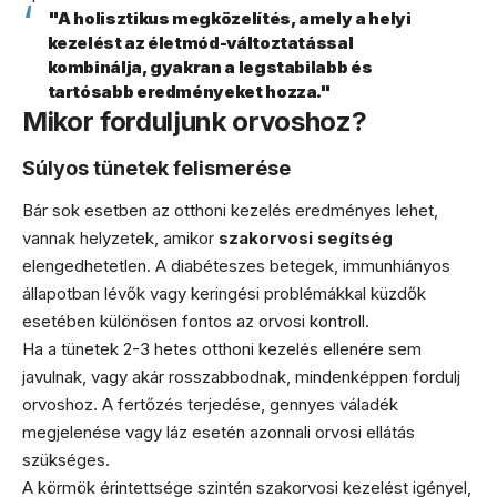
"A holisztikus megközelítés, amely a helyi
kezelést az életmód-változtatással
kombinálja, gyakran a legstabilabb és
tartósabb eredményeket hozza."
Mikor forduljunk orvoshoz?
Súlyos tünetek felismerése
Bár sok esetben az otthoni kezelés eredményes lehet,
vannak helyzetek, amikor
szakorvosi segítség
elengedhetetlen. A diabéteszes betegek, immunhiányos
állapotban lévők vagy keringési problémákkal küzdők
esetében különösen fontos az orvosi kontroll.
Ha a tünetek 2-3 hetes otthoni kezelés ellenére sem
javulnak, vagy akár rosszabbodnak, mindenképpen fordulj
orvoshoz. A fertőzés terjedése, gennyes váladék
megjelenése vagy láz esetén azonnali orvosi ellátás
szükséges.
A körmök érintettsége szintén szakorvosi kezelést igényel,