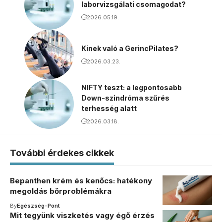
laborvizsgálati csomagodat?
2026.05.19.
Kinek való a GerincPilates?
2026.03.23.
NIFTY teszt: a legpontosabb
Down-szindróma szűrés
terhesség alatt
2026.03.18.
További érdekes cikkek
Bepanthen krém és kenőcs: hatékony
megoldás bőrproblémákra
By
Egészség-Pont
Mit tegyünk viszketés vagy égő érzés