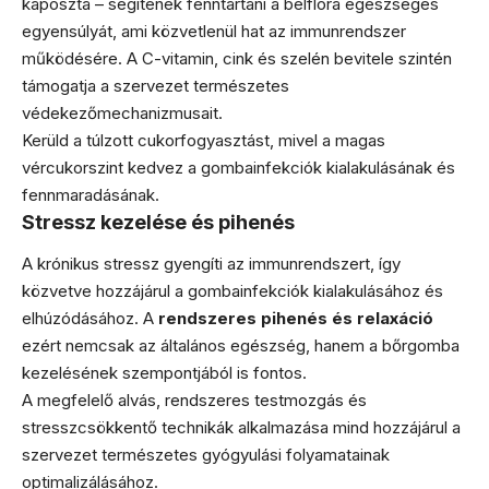
káposzta – segítenek fenntartani a bélflóra egészséges
egyensúlyát, ami közvetlenül hat az immunrendszer
működésére. A C-vitamin, cink és szelén bevitele szintén
támogatja a szervezet természetes
védekezőmechanizmusait.
Kerüld a túlzott cukorfogyasztást, mivel a magas
vércukorszint kedvez a gombainfekciók kialakulásának és
fennmaradásának.
Stressz kezelése és pihenés
A krónikus stressz gyengíti az immunrendszert, így
közvetve hozzájárul a gombainfekciók kialakulásához és
elhúzódásához. A
rendszeres pihenés és relaxáció
ezért nemcsak az általános egészség, hanem a bőrgomba
kezelésének szempontjából is fontos.
A megfelelő alvás, rendszeres testmozgás és
stresszcsökkentő technikák alkalmazása mind hozzájárul a
szervezet természetes gyógyulási folyamatainak
optimalizálásához.