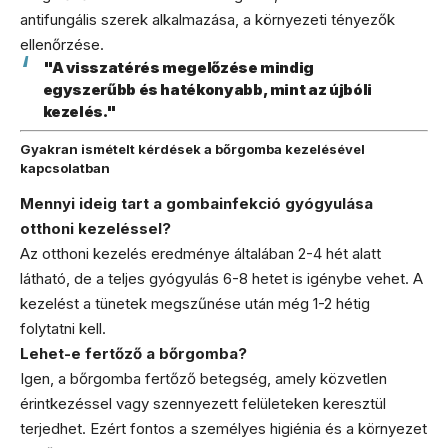
antifungális szerek alkalmazása, a környezeti tényezők
ellenőrzése.
"A visszatérés megelőzése mindig
egyszerűbb és hatékonyabb, mint az újbóli
kezelés."
Gyakran ismételt kérdések a bőrgomba kezelésével
kapcsolatban
Mennyi ideig tart a gombainfekció gyógyulása
otthoni kezeléssel?
Az otthoni kezelés eredménye általában 2-4 hét alatt
látható, de a teljes gyógyulás 6-8 hetet is igénybe vehet. A
kezelést a tünetek megszűnése után még 1-2 hétig
folytatni kell.
Lehet-e fertőző a bőrgomba?
Igen, a bőrgomba fertőző betegség, amely közvetlen
érintkezéssel vagy szennyezett felületeken keresztül
terjedhet. Ezért fontos a személyes higiénia és a környezet