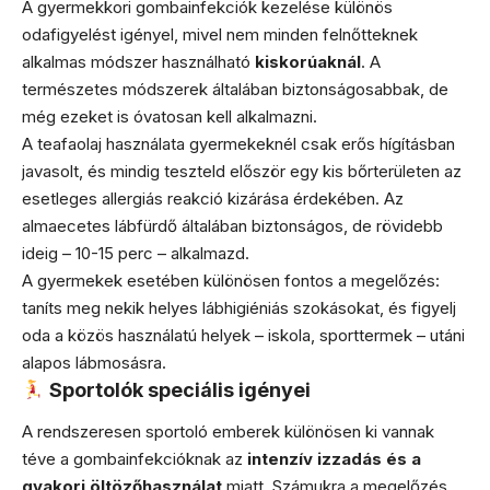
A gyermekkori gombainfekciók kezelése különös
odafigyelést igényel, mivel nem minden felnőtteknek
alkalmas módszer használható
kiskorúaknál
. A
természetes módszerek általában biztonságosabbak, de
még ezeket is óvatosan kell alkalmazni.
A teafaolaj használata gyermekeknél csak erős hígításban
javasolt, és mindig teszteld először egy kis bőrterületen az
esetleges allergiás reakció kizárása érdekében. Az
almaecetes lábfürdő általában biztonságos, de rövidebb
ideig – 10-15 perc – alkalmazd.
A gyermekek esetében különösen fontos a megelőzés:
taníts meg nekik helyes lábhigiéniás szokásokat, és figyelj
oda a közös használatú helyek – iskola, sporttermek – utáni
alapos lábmosásra.
Sportolók speciális igényei
A rendszeresen sportoló emberek különösen ki vannak
téve a gombainfekcióknak az
intenzív izzadás és a
gyakori öltözőhasználat
miatt. Számukra a megelőzés