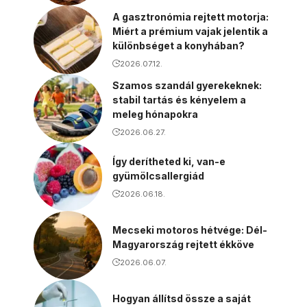
A gasztronómia rejtett motorja:
Miért a prémium vajak jelentik a
különbséget a konyhában?
2026.07.12.
Szamos szandál gyerekeknek:
stabil tartás és kényelem a
meleg hónapokra
2026.06.27.
Így derítheted ki, van-e
gyümölcsallergiád
2026.06.18.
Mecseki motoros hétvége: Dél-
Magyarország rejtett ékköve
2026.06.07.
Hogyan állítsd össze a saját