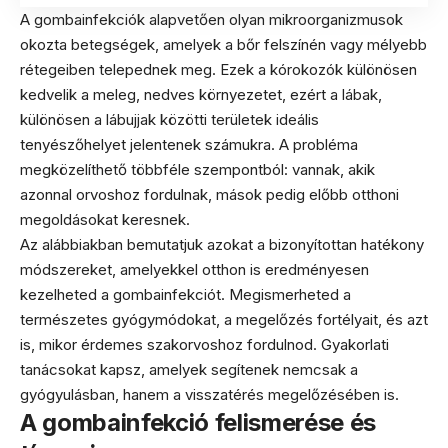
A gombainfekciók alapvetően olyan mikroorganizmusok
okozta betegségek, amelyek a bőr felszínén vagy mélyebb
rétegeiben telepednek meg. Ezek a kórokozók különösen
kedvelik a meleg, nedves környezetet, ezért a lábak,
különösen a lábujjak közötti területek ideális
tenyészőhelyet jelentenek számukra. A probléma
megközelíthető többféle szempontból: vannak, akik
azonnal orvoshoz fordulnak, mások pedig előbb otthoni
megoldásokat keresnek.
Az alábbiakban bemutatjuk azokat a bizonyítottan hatékony
módszereket, amelyekkel otthon is eredményesen
kezelheted a gombainfekciót. Megismerheted a
természetes gyógymódokat, a megelőzés fortélyait, és azt
is, mikor érdemes szakorvoshoz fordulnod. Gyakorlati
tanácsokat kapsz, amelyek segítenek nemcsak a
gyógyulásban, hanem a visszatérés megelőzésében is.
A gombainfekció felismerése és