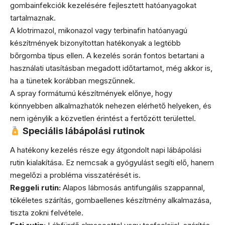
gombainfekciók kezelésére fejlesztett hatóanyagokat
tartalmaznak.
A klotrimazol, mikonazol vagy terbinafin hatóanyagú
készítmények bizonyítottan hatékonyak a legtöbb
bőrgomba típus ellen. A kezelés során fontos betartani a
használati utasításban megadott időtartamot, még akkor is,
ha a tünetek korábban megszűnnek.
A spray formátumú készítmények előnye, hogy
könnyebben alkalmazhatók nehezen elérhető helyeken, és
nem igénylik a közvetlen érintést a fertőzött területtel.
Speciális lábápolási rutinok
A hatékony kezelés része egy átgondolt napi lábápolási
rutin kialakítása. Ez nemcsak a gyógyulást segíti elő, hanem
megelőzi a probléma visszatérését is.
Reggeli rutin:
Alapos lábmosás antifungális szappannal,
tökéletes szárítás, gombaellenes készítmény alkalmazása,
tiszta zokni felvétele.