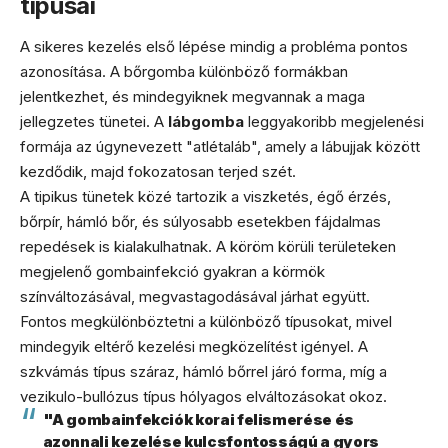
típusai
A sikeres kezelés első lépése mindig a probléma pontos
azonosítása. A bőrgomba különböző formákban
jelentkezhet, és mindegyiknek megvannak a maga
jellegzetes tünetei. A
lábgomba
leggyakoribb megjelenési
formája az úgynevezett "atlétaláb", amely a lábujjak között
kezdődik, majd fokozatosan terjed szét.
A tipikus tünetek közé tartozik a viszketés, égő érzés,
bőrpír, hámló bőr, és súlyosabb esetekben fájdalmas
repedések is kialakulhatnak. A köröm körüli területeken
megjelenő gombainfekció gyakran a körmök
színváltozásával, megvastagodásával járhat együtt.
Fontos megkülönböztetni a különböző típusokat, mivel
mindegyik eltérő kezelési megközelítést igényel. A
szkvámás típus száraz, hámló bőrrel járó forma, míg a
vezikulo-bullózus típus hólyagos elváltozásokat okoz.
"A gombainfekciók korai felismerése és
azonnali kezelése kulcsfontosságú a gyors