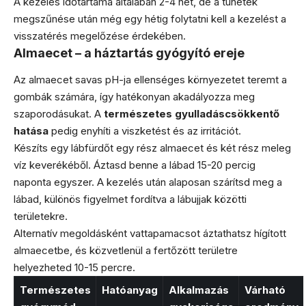
A kezelés időtartama általában 2-4 hét, de a tünetek
megszűnése után még egy hétig folytatni kell a kezelést a
visszatérés megelőzése érdekében.
Almaecet – a háztartás gyógyító ereje
Az almaecet savas pH-ja ellenséges környezetet teremt a
gombák számára, így hatékonyan akadályozza meg
szaporodásukat. A
természetes gyulladáscsökkentő
hatása
pedig enyhíti a viszketést és az irritációt.
Készíts egy lábfürdőt egy rész almaecet és két rész meleg
víz keverékéből. Áztasd benne a lábad 15-20 percig
naponta egyszer. A kezelés után alaposan szárítsd meg a
lábad, különös figyelmet fordítva a lábujjak közötti
területekre.
Alternatív megoldásként vattapamacsot áztathatsz hígított
almaecetbe, és közvetlenül a fertőzött területre
helyezheted 10-15 percre.
Természetes
Hatóanyag
Alkalmazás
Várható