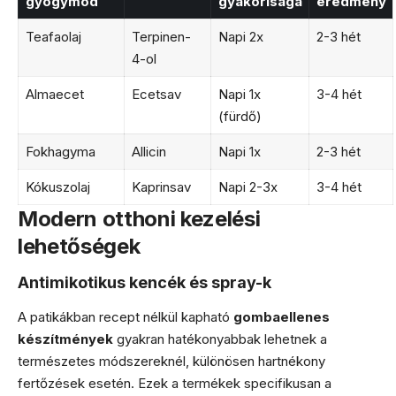
gyógymód
gyakorisága
eredmény
Teafaolaj
Terpinen-
Napi 2x
2-3 hét
4-ol
Almaecet
Ecetsav
Napi 1x
3-4 hét
(fürdő)
Fokhagyma
Allicin
Napi 1x
2-3 hét
Kókuszolaj
Kaprinsav
Napi 2-3x
3-4 hét
Modern otthoni kezelési
lehetőségek
Antimikotikus kencék és spray-k
A patikákban recept nélkül kapható
gombaellenes
készítmények
gyakran hatékonyabbak lehetnek a
természetes módszereknél, különösen hartnékony
fertőzések esetén. Ezek a termékek specifikusan a