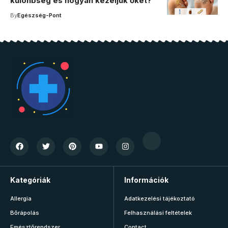
különbség és hogyan kezeljük őket?
By
Egészség-Pont
Kategóriák
Információk
Allergia
Adatkezelési tájékoztató
Bőrápolás
Felhasználási feltételek
Emésztőrendszer
Contact