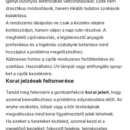
igényli bizonyos életmódbeli változtatásokat. Ezek nem
drasztikus módosítások, hanem inkább tudatos szokások
kialakítása.
A rendszeres lábápolás ne csak a kezelés idejére
korlátozódjon, hanem váljon a napi rutin részévé. A
megfelelő cipőválasztás, a légáteresztő anyagok
preferálása és a higiéniás szabályok betartása mind
hozzájárul a probléma megelőzéséhez.
Különösen fontos a cipők rendszeres fertőtlenítése és
szárítása. Használhatsz UV-lámpát vagy antifungális spray-
ket a cipők kezelésére.
Korai jelzések felismerése
Tanuld meg felismerni a gombainfekció
korai jeleit
, hogy
azonnal beavatkozhass a probléma súlyosbodása előtt. Az
enyhe viszketés, bőrpír vagy a bőr textúrájának
megváltozása mind korai figyelmeztető jelek lehetnek.
Ha ezeket a tüneteket észleled, azonnal kezd el a
megelőző kezelést: fokozott higiénia, természetes