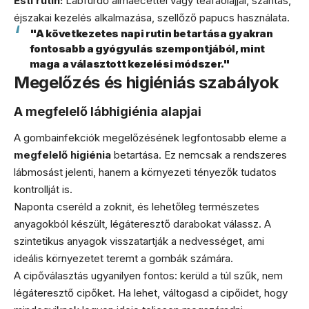
Esti rutin:
Lábfürdő almaecettel vagy teafaolajjal, szárítás,
éjszakai kezelés alkalmazása, szellőző papucs használata.
"A következetes napi rutin betartása gyakran
fontosabb a gyógyulás szempontjából, mint
maga a választott kezelési módszer."
Megelőzés és higiéniás szabályok
A megfelelő lábhigiénia alapjai
A gombainfekciók megelőzésének legfontosabb eleme a
megfelelő higiénia
betartása. Ez nemcsak a rendszeres
lábmosást jelenti, hanem a környezeti tényezők tudatos
kontrollját is.
Naponta cseréld a zoknit, és lehetőleg természetes
anyagokból készült, légáteresztő darabokat válassz. A
szintetikus anyagok visszatartják a nedvességet, ami
ideális környezetet teremt a gombák számára.
A cipőválasztás ugyanilyen fontos: kerüld a túl szűk, nem
légáteresztő cipőket. Ha lehet, váltogasd a cipőidet, hogy