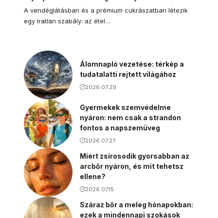
A vendéglátásban és a prémium cukrászatban létezik
egy íratlan szabály: az étel…
Álomnapló vezetése: térkép a
tudatalatti rejtett világához
2026.07.29.
Gyermekek szemvédelme
nyáron: nem csak a strandon
fontos a napszemüveg
2026.07.27.
Miért zsírosodik gyorsabban az
arcbőr nyáron, és mit tehetsz
ellene?
2026.07.15.
Száraz bőr a meleg hónapokban:
ezek a mindennapi szokások