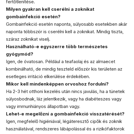
fertőtlenítése.
Milyen gyakran kell cserélni a zoknikat
gombainfekció esetén?
Gombainfekció esetén naponta, súlyosabb esetekben akár
naponta többször is cserélni kell a zoknikat. Mindig tiszta,
száraz zoknikat viselj.
Használható-e egyszerre több természetes
gyógymód?
Igen, de óvatosan. Például a teafaolaj és az almaecet
kombinálható, de mindig teszteld először kis területen az
esetleges irritáció elkerülése érdekében.
Mikor kell mindenképpen orvoshoz fordulni?
Ha 2-3 hét otthoni kezelés után nincs javulás, ha a tünetek
súlyosbodnak, láz jelentkezik, vagy ha diabéteszes vagy
vagy immunhiányos állapotban vagy.
Lehet-e megelőzni a gombainfekció visszatérését?
Igen, megfelelő higiéniával, légáteresztő cipők és zoknik
használatával, rendszeres lábápolással és a rizikófaktorok