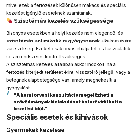
mivel ezek a fertőzések különösen makacs és speciális
kezelést igénylő eseteknek számítanak.
Szisztémás kezelés szükségessége
Bizonyos esetekben a helyi kezelés nem elegendő, és
szisztémás antimikotikus gyógyszerek
alkalmazására
van szükség. Ezeket csak orvos írhatja fel, és használatuk
során rendszeres kontroll szükséges.
A szisztémás kezelés általában akkor indokolt, ha a
fertőzés kiterjedt területet érint, visszatérő jellegű, vagy a
betegnek alapbetegsége van, amely megnehezíti a
gyógyulást.
"A korai orvosi konzultáció megelőzheti a
szövődmények kialakulását és lerövidítheti a
kezelési időt."
Speciális esetek és kihívások
Gyermekek kezelése