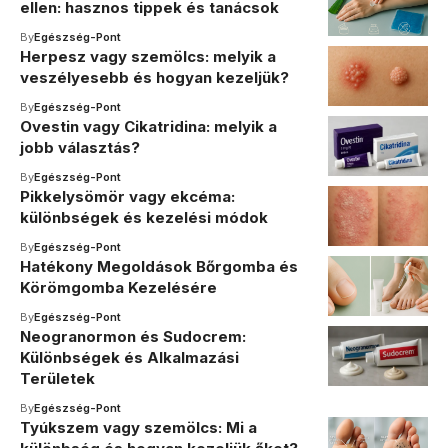
ellen: hasznos tippek és tanácsok
By
Egészség-Pont
Herpesz vagy szemölcs: melyik a
veszélyesebb és hogyan kezeljük?
By
Egészség-Pont
Ovestin vagy Cikatridina: melyik a
jobb választás?
By
Egészség-Pont
Pikkelysömör vagy ekcéma:
különbségek és kezelési módok
By
Egészség-Pont
Hatékony Megoldások Bőrgomba és
Körömgomba Kezelésére
By
Egészség-Pont
Neogranormon és Sudocrem:
Különbségek és Alkalmazási
Területek
By
Egészség-Pont
Tyúkszem vagy szemölcs: Mi a