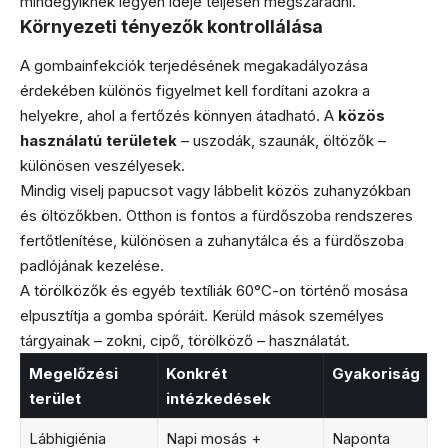
mindegyiknek legyen ideje teljesen megszáradni.
Környezeti tényezők kontrollálása
A gombainfekciók terjedésének megakadályozása
érdekében különös figyelmet kell fordítani azokra a
helyekre, ahol a fertőzés könnyen átadható. A
közös
használatú területek
– uszodák, szaunák, öltözők –
különösen veszélyesek.
Mindig viselj papucsot vagy lábbelit közös zuhanyzókban
és öltözőkben. Otthon is fontos a fürdőszoba rendszeres
fertőtlenítése, különösen a zuhanytálca és a fürdőszoba
padlójának kezelése.
A törölközők és egyéb textíliák 60°C-on történő mosása
elpusztítja a gomba spóráit. Kerüld mások személyes
tárgyainak – zokni, cipő, törölköző – használatát.
Megelőzési
Konkrét
Gyakoriság
terület
intézkedések
Lábhigiénia
Napi mosás +
Naponta