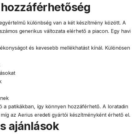
s hozzáférhetőség
gyértelmű különbség van a két készítmény között. A
 számos generikus változata elérhető a piacon. Egy havi
tékonyságot és kevesebb mellékhatást kínál. Különösen
k
tásokat
k
snek
 a patikákban, így könnyen hozzáférhető. A loratadin
míg az Aerius eredeti gyártói készítményként érhető el.
és ajánlások