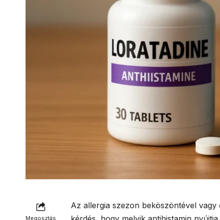
Az allergia szezon beköszöntével vagy 
kérdés, hogy melyik antihistamin nyújtj
Megosztás