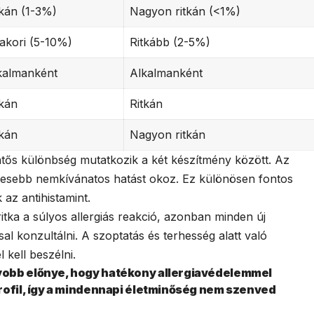
tkán (1-3%)
Nagyon ritkán (<1%)
akori (5-10%)
Ritkább (2-5%)
kalmanként
Alkalmanként
tkán
Ritkán
tkán
Nagyon ritkán
ntős különbség mutatkozik a két készítmény között. Az
evesebb nemkívánatos hatást okoz. Ez különösen fontos
az antihistamint.
tka a súlyos allergiás reakció, azonban minden új
l konzultálni. A szoptatás és terhesség alatt való
 kell beszélni.
yobb előnye, hogy hatékony allergiavédelemmel
rofil, így a mindennapi életminőség nem szenved