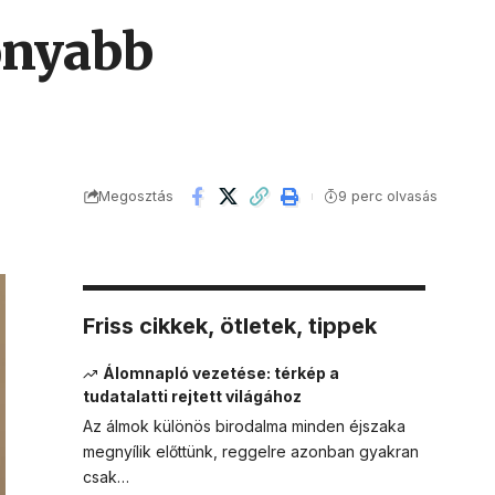
konyabb
Megosztás
9 perc olvasás
Friss cikkek, ötletek, tippek
Álomnapló vezetése: térkép a
tudatalatti rejtett világához
Az álmok különös birodalma minden éjszaka
megnyílik előttünk, reggelre azonban gyakran
csak…