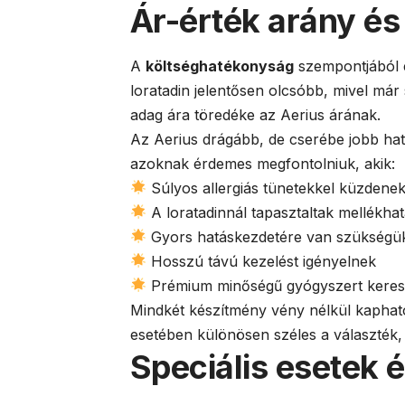
Ár-érték arány é
A
költséghatékonyság
szempontjából e
loratadin jelentősen olcsóbb, mivel már
adag ára töredéke az Aerius árának.
Az Aerius drágább, de cserébe jobb ha
azoknak érdemes megfontolniuk, akik:
Súlyos allergiás tünetekkel küzdene
A loratadinnál tapasztaltak mellékha
Gyors hatáskezdetére van szükségü
Hosszú távú kezelést igényelnek
Prémium minőségű gyógyszert kere
Mindkét készítmény vény nélkül kapható
esetében különösen széles a választék, 
Speciális esetek 