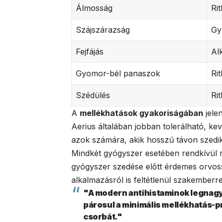
Álmosság
Ri
Szájszárazság
Gy
Fejfájás
Al
Gyomor-bél panaszok
Ri
Szédülés
Ri
A
mellékhatások gyakoriságában
jele
Aerius általában jobban tolerálható, k
azok számára, akik hosszú távon szedik 
Mindkét gyógyszer esetében rendkívül ri
gyógyszer szedése előtt érdemes orvossa
alkalmazásról is feltétlenül szakemberrel
"A modern antihistaminok legnag
párosul a minimális mellékhatás-p
csorbát."