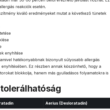
sloratadin már 30-60 percen belül érezhető javulást hozhat. Ez
allergiás reakciók esetén.
szítmény kiváló eredményeket mutat a következő tünetek
e
etése
lése
e
ek enyhítése
valamivel hatékonyabbnak bizonyult súlyosabb allergiás
ás enyhítésében. Ez részben annak köszönhető, hogy a
torokat blokkolja, hanem más gyulladásos folyamatokra is
tolerálhatóság
ratadin
Aerius (Desloratadin)