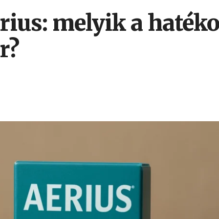
rius: melyik a haté
r?