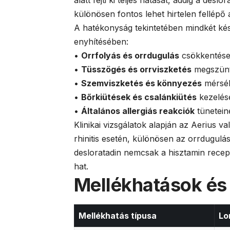
alatt fejti ki teljes hatását, addig a de
különösen fontos lehet hirtelen fellépő 
A hatékonyság tekintetében mindkét ké
enyhítésében:
•
Orrfolyás és orrdugulás
csökkentés
•
Tüsszögés és orrviszketés
megszünt
•
Szemviszketés és könnyezés
mérsék
•
Bőrkiütések és csalánkiütés
kezelés
•
Általános allergiás reakciók
tünetein
Klinikai vizsgálatok alapján az Aerius 
rhinitis esetén, különösen az orrdugul
desloratadin nemcsak a hisztamin recep
hat.
Mellékhatások és 
Mellékhatás típusa
Lo