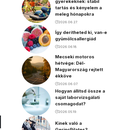
gyerekeknek: stabil
tartás és kényelem a
meleg hónapokra
2026.06.27.
Így derítheted ki, van-e
gyümölcsallergiád
2026.06.18.
Mecseki motoros
hétvége: Dél-
Magyarország rejtett
ékköve
2026.06.07.
Hogyan állítsd össze a
saját laborvizsgálati
csomagodat?
2026.05.19.
Kinek való a
GerincPilates?