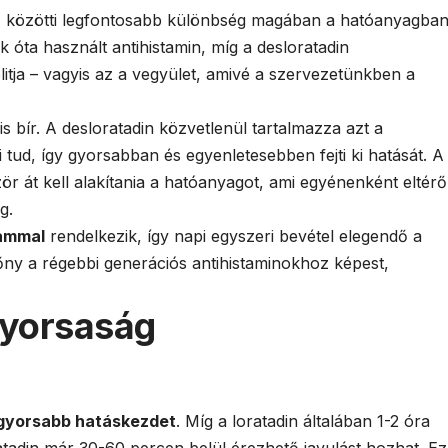
) közötti legfontosabb különbség magában a hatóanyagba
dek óta használt antihistamin, míg a desloratadin
litja – vagyis az a vegyület, amivé a szervezetünkben a
is bír. A desloratadin közvetlenül tartalmazza azt a
 tud, így gyorsabban és egyenletesebben fejti ki hatását. A
ör át kell alakítania a hatóanyagot, ami egyénenként eltérő
g.
tammal
rendelkezik, így napi egyszeri bevétel elegendő a
lőny a régebbi generációs antihistaminokhoz képest,
gyorsaság
gyorsabb hatáskezdet
. Míg a loratadin általában 1-2 óra