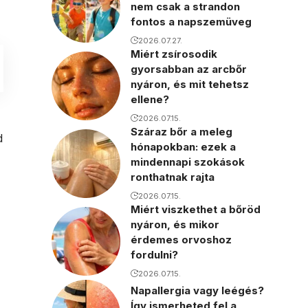
nem csak a strandon
fontos a napszemüveg
2026.07.27.
Miért zsírosodik
gyorsabban az arcbőr
nyáron, és mit tehetsz
ellene?
2026.07.15.
Száraz bőr a meleg
d
hónapokban: ezek a
mindennapi szokások
ronthatnak rajta
2026.07.15.
Miért viszkethet a bőröd
nyáron, és mikor
érdemes orvoshoz
fordulni?
2026.07.15.
Napallergia vagy leégés?
Így ismerheted fel a