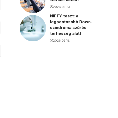
2026.03.23.
NIFTY teszt: a
legpontosabb Down-
szindróma szűrés
terhesség alatt
2026.03.18.