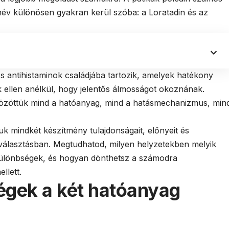
név különösen gyakran kerül szóba: a Loratadin és az
 antihistaminok családjába tartozik, amelyek hatékony
k ellen anélkül, hogy jelentős álmosságot okoznának.
zöttük mind a hatóanyag, mind a hatásmechanizmus, min
k mindkét készítmény tulajdonságait, előnyeit és
a választásban. Megtudhatod, milyen helyzetekben melyik
különbségek, és hogyan dönthetsz a számodra
llett.
égek a két hatóanyag