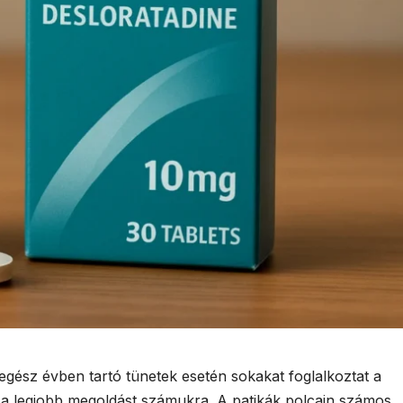
egész évben tartó tünetek esetén sokakat foglalkoztat a
a a legjobb megoldást számukra. A patikák polcain számos