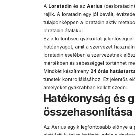
A
Loratadin
és az
Aerius
(desloratadin
rejlik. A loratadin egy jól bevált, évtize
tulajdonképpen a loratadin aktív metabo
loratadin átalakul.
Ez a különbség gyakorlati jelentőséggel 
hatóanyagot, amit a szervezet használni
loratadin esetében a szervezetnek elősz
mértékben és sebességgel történhet me
Mindkét készítmény
24 órás hatástar
tünetek kontrollálásához. Ez jelentős e
amelyeket gyakrabban kellett szedni.
Hatékonyság és 
összehasonlítása
Az Aerius egyik legfontosabb előnye a