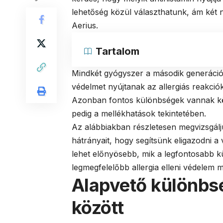
lehetőség közül választhatunk, ám két 
Aerius.
Tartalom
Mindkét gyógyszer a második generációs
védelmet nyújtanak az allergiás reakció
Azonban fontos különbségek vannak kö
pedig a mellékhatások tekintetében.
Az alábbiakban részletesen megvizsgálju
hátrányait, hogy segítsünk eligazodni 
lehet előnyösebb, mik a legfontosabb 
legmegfelelőbb allergia elleni védelem me
Alapvető különbs
között