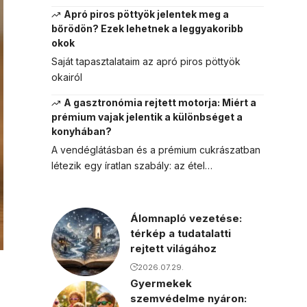
Apró piros pöttyök jelentek meg a
bőrödön? Ezek lehetnek a leggyakoribb
okok
Saját tapasztalataim az apró piros pöttyök
okairól
A gasztronómia rejtett motorja: Miért a
prémium vajak jelentik a különbséget a
konyhában?
A vendéglátásban és a prémium cukrászatban
létezik egy íratlan szabály: az étel…
Álomnapló vezetése:
térkép a tudatalatti
rejtett világához
2026.07.29.
Gyermekek
szemvédelme nyáron: