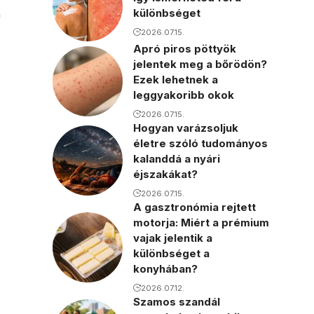
különbséget
n
2026.07.15.
Apró piros pöttyök
jelentek meg a bőrödön?
Ezek lehetnek a
leggyakoribb okok
2026.07.15.
Hogyan varázsoljuk
életre szóló tudományos
kalanddá a nyári
éjszakákat?
2026.07.15.
A gasztronómia rejtett
motorja: Miért a prémium
vajak jelentik a
különbséget a
konyhában?
2026.07.12.
Szamos szandál