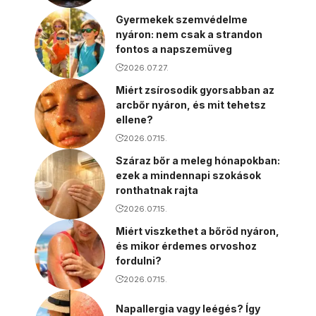
Gyermekek szemvédelme
nyáron: nem csak a strandon
fontos a napszemüveg
2026.07.27.
Miért zsírosodik gyorsabban az
arcbőr nyáron, és mit tehetsz
ellene?
2026.07.15.
Száraz bőr a meleg hónapokban:
ezek a mindennapi szokások
ronthatnak rajta
2026.07.15.
Miért viszkethet a bőröd nyáron,
és mikor érdemes orvoshoz
fordulni?
2026.07.15.
Napallergia vagy leégés? Így