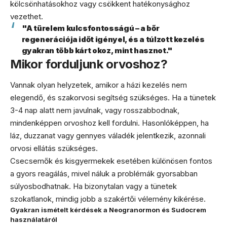
kölcsönhatásokhoz vagy csökkent hatékonysághoz
vezethet.
"A türelem kulcsfontosságú – a bőr
regenerációja időt igényel, és a túlzott kezelés
gyakran több kárt okoz, mint hasznot."
Mikor forduljunk orvoshoz?
Vannak olyan helyzetek, amikor a házi kezelés nem
elegendő, és szakorvosi segítség szükséges. Ha a tünetek
3-4 nap alatt nem javulnak, vagy rosszabbodnak,
mindenképpen orvoshoz kell fordulni. Hasonlóképpen, ha
láz, duzzanat vagy gennyes váladék jelentkezik, azonnali
orvosi ellátás szükséges.
Csecsemők és kisgyermekek esetében különösen fontos
a gyors reagálás, mivel náluk a problémák gyorsabban
súlyosbodhatnak. Ha bizonytalan vagy a tünetek
szokatlanok, mindig jobb a szakértői vélemény kikérése.
Gyakran ismételt kérdések a Neogranormon és Sudocrem
használatáról