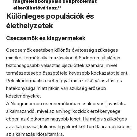
megfelelő bőrápolás sok problémát
elkerülhetővé tesz."
Különleges populációk és
élethelyzetek
Csecsemők és kisgyermekek
Csecsemők esetében különös óvatosság szükséges
mindkét termék alkalmazásakor. A Sudocrem általában
biztonságosabb választás újszülöttek számára, mivel
természetesebb összetétele kevesebb kockázatot jelent.
Pelenkadermatitis esetén gyakran az első választás, és
hatékonysága miatt ritkán van szükség erősebb
készítményekre.
A Neogranormon csecsemőkorban csak orvosi javaslatra
alkalmazandó, mivel az aminoglikozidok érzékenysége
ebben az életkorban nagyobb lehet. Ha mégis szükséges
az alkalmazása, különös figyelmet kell fordítani a dózisra és
az alkalmazás időtartamára.