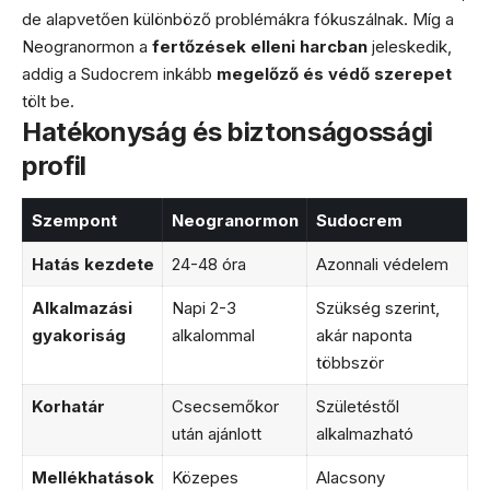
de alapvetően különböző problémákra fókuszálnak. Míg a
Neogranormon a
fertőzések elleni harcban
jeleskedik,
addig a Sudocrem inkább
megelőző és védő szerepet
tölt be.
Hatékonyság és biztonságossági
profil
Szempont
Neogranormon
Sudocrem
Hatás kezdete
24-48 óra
Azonnali védelem
Alkalmazási
Napi 2-3
Szükség szerint,
gyakoriság
alkalommal
akár naponta
többször
Korhatár
Csecsemőkor
Születéstől
után ajánlott
alkalmazható
Mellékhatások
Közepes
Alacsony