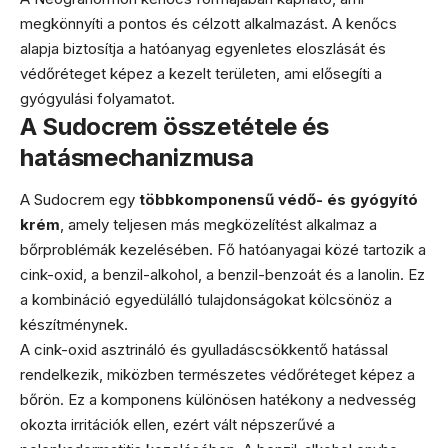
megkönnyíti a pontos és célzott alkalmazást. A kenőcs
alapja biztosítja a hatóanyag egyenletes eloszlását és
védőréteget képez a kezelt területen, ami elősegíti a
gyógyulási folyamatot.
A Sudocrem összetétele és
hatásmechanizmusa
A Sudocrem egy
többkomponensű védő- és gyógyító
krém
, amely teljesen más megközelítést alkalmaz a
bőrproblémák kezelésében. Fő hatóanyagai közé tartozik a
cink-oxid, a benzil-alkohol, a benzil-benzoát és a lanolin. Ez
a kombináció egyedülálló tulajdonságokat kölcsönöz a
készítménynek.
A cink-oxid asztrináló és gyulladáscsökkentő hatással
rendelkezik, miközben természetes védőréteget képez a
bőrön. Ez a komponens különösen hatékony a nedvesség
okozta irritációk ellen, ezért vált népszerűvé a