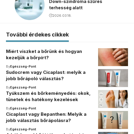
Down-szindróma szűrés
terhesség alatt
2026.03.18.
További érdekes cikkek
Miért viszket a bőrünk és hogyan
kezeljük a bőrpírt?
By
Egészség-Pont
Sudocrem vagy Cicaplast: melyik a
jobb bőrápoló választás?
By
Egészség-Pont
Tyúkszem és bőrkeményedés: okok,
tünetek és hatékony kezelések
By
Egészség-Pont
Cicaplast vagy Bepanthen: Melyik a
jobb választás bőrápolásra?
By
Egészség-Pont