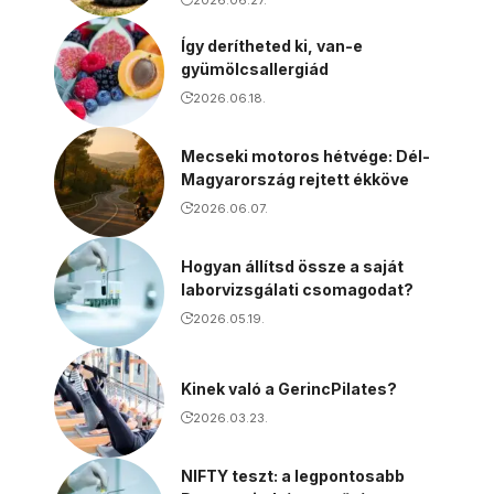
Így derítheted ki, van-e
gyümölcsallergiád
2026.06.18.
Mecseki motoros hétvége: Dél-
Magyarország rejtett ékköve
2026.06.07.
Hogyan állítsd össze a saját
laborvizsgálati csomagodat?
2026.05.19.
Kinek való a GerincPilates?
2026.03.23.
NIFTY teszt: a legpontosabb