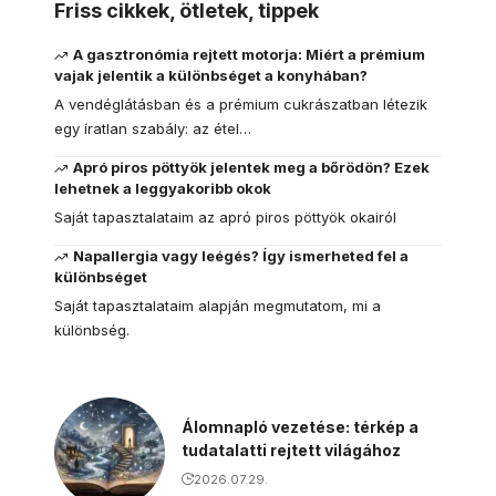
Friss cikkek, ötletek, tippek
A gasztronómia rejtett motorja: Miért a prémium
vajak jelentik a különbséget a konyhában?
A vendéglátásban és a prémium cukrászatban létezik
egy íratlan szabály: az étel…
Apró piros pöttyök jelentek meg a bőrödön? Ezek
lehetnek a leggyakoribb okok
Saját tapasztalataim az apró piros pöttyök okairól
Napallergia vagy leégés? Így ismerheted fel a
különbséget
Saját tapasztalataim alapján megmutatom, mi a
különbség.
Álomnapló vezetése: térkép a
tudatalatti rejtett világához
2026.07.29.