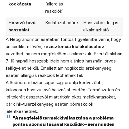
kockázata
(allergiás
reakciók)
Hosszú távú
Korlátozott időre
Hosszabb ideig is
használat
alkalmazható
A Neogranormon esetében fontos figyelembe venni, hogy
antibiotikum lévén,
rezisztencia kialakulásához
vezethet, ha nem megfelelően alkalmazzuk. Ezért általában
7-10 napnál hosszabb ideig nem ajánlott használni orvosi
felügyelet nélkül. Emellett aminoglikozid érzékenység
esetén allergiás reakciók léphetnek fel.
A Sudocrem biztonságossági profilja kedvezőbb,
különösen hosszú távú használat esetén. Természetes és
jól tolerált összetevői miatt ritkán okoz mellékhatásokat,
bár cink-túlérzékenység esetén bőrreakciók
jelentkezhetnek.
"A megfelelő termék kiválasztása a probléma
pontos azonosításával kezdődik – nem minden