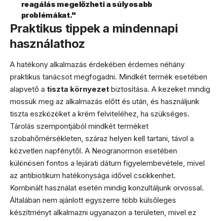
reagálás megelőzheti a súlyosabb
problémákat."
Praktikus tippek a mindennapi
használathoz
A hatékony alkalmazás érdekében érdemes néhány
praktikus tanácsot megfogadni. Mindkét termék esetében
alapvető a
tiszta környezet
biztosítása. A kezeket mindig
mossuk meg az alkalmazás előtt és után, és használjunk
tiszta eszközöket a krém felviteléhez, ha szükséges.
Tárolás szempontjából mindkét terméket
szobahőmérsékleten, száraz helyen kell tartani, távol a
közvetlen napfénytől. A Neogranormon esetében
különösen fontos a lejárati dátum figyelembevétele, mivel
az antibiotikum hatékonysága idővel csökkenhet.
Kombinált használat esetén mindig konzultáljunk orvossal.
Általában nem ajánlott egyszerre több külsőleges
készítményt alkalmazni ugyanazon a területen, mivel ez