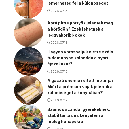
ismerheted fel a különbséget
2026.07.15.
Apró piros pöttyök jelentek meg
a bőrödön? Ezek lehetnek a
leggyakoribb okok
2026.07.15.
Hogyan varázsoljuk életre szóló
tudományos kalanddá a nyári
éjszakákat?
2026.07.15.
A gasztronómia rejtett motorja:
Miért a prémium vajak jelentik a
különbséget a konyhában?
2026.07.12.
Szamos szandál gyerekeknek:
stabil tartás és kényelem a
meleg hónapokra
2026.06.27.