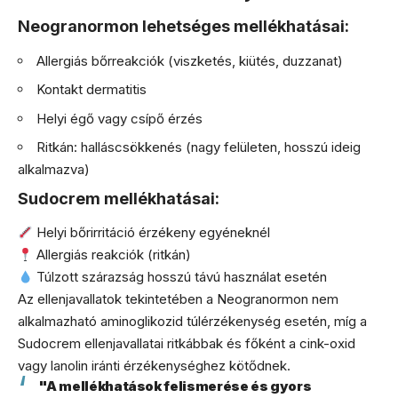
Neogranormon lehetséges mellékhatásai:
Allergiás bőrreakciók (viszketés, kiütés, duzzanat)
Kontakt dermatitis
Helyi égő vagy csípő érzés
Ritkán: halláscsökkenés (nagy felületen, hosszú ideig
alkalmazva)
Sudocrem mellékhatásai:
Helyi bőrirritáció érzékeny egyéneknél
Allergiás reakciók (ritkán)
Túlzott szárazság hosszú távú használat esetén
Az ellenjavallatok tekintetében a Neogranormon nem
alkalmazható aminoglikozid túlérzékenység esetén, míg a
Sudocrem ellenjavallatai ritkábbak és főként a cink-oxid
vagy lanolin iránti érzékenységhez kötődnek.
"A mellékhatások felismerése és gyors