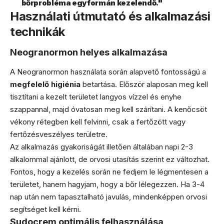
bőrprobléma egyformán kezelendő."
Használati útmutató és alkalmazási
technikák
Neogranormon helyes alkalmazása
A Neogranormon használata során alapvető fontosságú a
megfelelő higiénia
betartása. Először alaposan meg kell
tisztítani a kezelt területet langyos vízzel és enyhe
szappannal, majd óvatosan meg kell szárítani. A kenőcsöt
vékony rétegben kell felvinni, csak a fertőzött vagy
fertőzésveszélyes területre.
Az alkalmazás gyakoriságát illetően általában napi 2-3
alkalommal ajánlott, de orvosi utasítás szerint ez változhat.
Fontos, hogy a kezelés során ne fedjem le légmentesen a
területet, hanem hagyjam, hogy a bőr lélegezzen. Ha 3-4
nap után nem tapasztalható javulás, mindenképpen orvosi
segítséget kell kérni.
Sudocrem optimális felhasználása