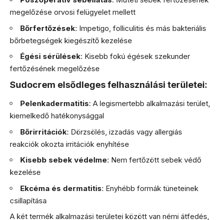
megelőzése orvosi felügyelet mellett
Bőrfertőzések
: Impetigo, folliculitis és más bakteriális
bőrbetegségek kiegészítő kezelése
Égési sérülések
: Kisebb fokú égések szekunder
fertőzésének megelőzése
Sudocrem elsődleges felhasználási területei:
Pelenkadermatitis
: A legismertebb alkalmazási terület,
kiemelkedő hatékonysággal
Bőrirritációk
: Dörzsölés, izzadás vagy allergiás
reakciók okozta irritációk enyhítése
Kisebb sebek védelme
: Nem fertőzött sebek védő
kezelése
Ekcéma és dermatitis
: Enyhébb formák tüneteinek
csillapítása
A két termék alkalmazási területei között van némi átfedés,