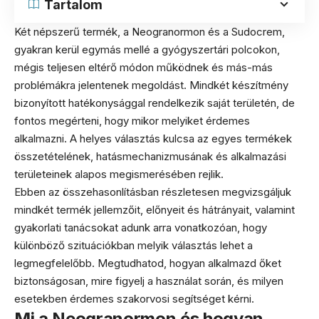
Tartalom
Két népszerű termék, a Neogranormon és a Sudocrem,
gyakran kerül egymás mellé a gyógyszertári polcokon,
mégis teljesen eltérő módon működnek és más-más
problémákra jelentenek megoldást. Mindkét készítmény
bizonyított hatékonysággal rendelkezik saját területén, de
fontos megérteni, hogy mikor melyiket érdemes
alkalmazni. A helyes választás kulcsa az egyes termékek
összetételének, hatásmechanizmusának és alkalmazási
területeinek alapos megismerésében rejlik.
Ebben az összehasonlításban részletesen megvizsgáljuk
mindkét termék jellemzőit, előnyeit és hátrányait, valamint
gyakorlati tanácsokat adunk arra vonatkozóan, hogy
különböző szituációkban melyik választás lehet a
legmegfelelőbb. Megtudhatod, hogyan alkalmazd őket
biztonságosan, mire figyelj a használat során, és milyen
esetekben érdemes szakorvosi segítséget kérni.
Mi a Neogranormon és hogyan