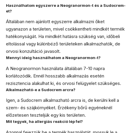
Használhatom egyszerre a Neogranormon-t és a Sudocrem-
et?
Általában nem ajánlott egyszerre alkalmazni őket
ugyanazon a területen, mivel csökkentheti mindkét termék
hatékonyságát. Ha mindkét hatásra szükség van, időbeli
eltolással vagy különböző területeken alkalmazhatók, de
orvosi konzultáció javasolt.
Mennyi ideig használhatom a Neogranormon-t?
A Neogranormon használata általában 7-10 napra
korlátozódik. Ennél hosszabb alkalmazás esetén
rezisztencia alakulhat ki, és orvosi felügyelet szükséges.
Alkalmazható-e a Sudocrem arcra?
Igen, a Sudocrem alkalmazható arcra is, de kerülni kell a
szem- és szájkörnyéket. Érzékeny bőrű egyéneknél
előzetesen teszteljük egy kis területen.
Mit tegyek, ha allergiás reakció lép fel?
Azonnal fejezzük be a termék használatát, mossuk le a