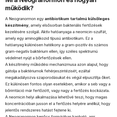
működik?
A Neogranormon egy
antibiotikum tartalmú külsőleges
készítmény
, amely elsősorban bakteriális fertőzések
kezelésére szolgál. Aktív hatóanyaga a neomicin-szulfát,
amely egy aminoglikozid típusú antibiotikum. Ez a
hatóanyag különösen hatékony a gram-pozitív és számos
gram-negatív baktérium ellen, így széles spektrumú
védelmet nyújt a bőrfertőzések ellen.
A készítmény működési mechanizmusa azon alapul, hogy
gátolja a baktériumok fehérjeszintézisét, ezáltal
megakadályozva szaporodásukat és végül elpusztítja őket.
Ez különösen fontos olyan esetekben, amikor a seb vagy a
bőrirritáció már fertőzött, vagy nagy a fertőzés kockázata.
A neomicin helyi alkalmazása lehetővé teszi, hogy magas
koncentrációban jusson el a fertőzés helyére anélkül, hogy
jelentős rendszeres hatást fejtene ki.
A Neogranormon kenőcs formájában kapható, ami