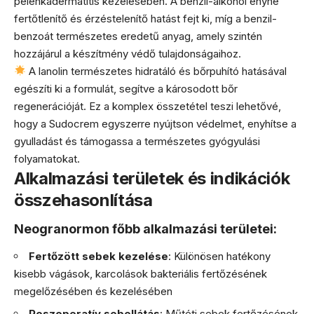
pelenkadermatitis kezelésében. A benzil-alkohol enyhe
fertőtlenítő és érzéstelenítő hatást fejt ki, míg a benzil-
benzoát természetes eredetű anyag, amely szintén
hozzájárul a készítmény védő tulajdonságaihoz.
A lanolin természetes hidratáló és bőrpuhító hatásával
egészíti ki a formulát, segítve a károsodott bőr
regenerációját. Ez a komplex összetétel teszi lehetővé,
hogy a Sudocrem egyszerre nyújtson védelmet, enyhítse a
gyulladást és támogassa a természetes gyógyulási
folyamatokat.
Alkalmazási területek és indikációk
összehasonlítása
Neogranormon főbb alkalmazási területei:
Fertőzött sebek kezelése
: Különösen hatékony
kisebb vágások, karcolások bakteriális fertőzésének
megelőzésében és kezelésében
Poszoperatív sebellátás
: Műtéti sebek fertőzésének