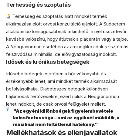
Terhesség és szoptatás
Terhesség és szoptatás alatt mindkét termék
alkalmazása előtt orvosi konzultáció ajánlott. A Sudocrem
általában biztonságosabbnak tekinthető, mivel összetevői
kevésbé valószínű, hogy átjutnak a placentán vagy a tejbe.
A Neogranormon esetében az aminoglikozidok szisztémás
felszívódása minimális, de elővigyázatosság indokolt.
Idősek és krónikus betegségek
Idősebb betegek esetében a bőr vékonyabb és
érzékenyebb lehet, ami mindkét termék alkalmazását
befolyásolhatja. Diabéteszes betegek különösen
hajlamosak fertőzésekre, ezért náluk a Neogranormon
lehet indokolt, de csak orvosi felügyelet mellett.
"Az egyéni különbségek figyelembevétele
kulcsfontosságú – ami az egyiknél működik, a
másiknál nem feltétlenül hatékony."
Mellékhatások és ellenjavallatok