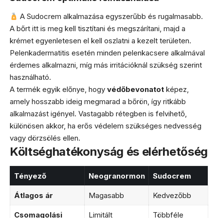
A Sudocrem alkalmazása egyszerűbb és rugalmasabb.
A bőrt itt is meg kell tisztítani és megszárítani, majd a
krémet egyenletesen el kell oszlatni a kezelt területen.
Pelenkadermatitis esetén minden pelenkacsere alkalmával
érdemes alkalmazni, míg más irritációknál szükség szerint
használható.
A termék egyik előnye, hogy
védőbevonatot
képez,
amely hosszabb ideig megmarad a bőrön, így ritkább
alkalmazást igényel. Vastagabb rétegben is felvihető,
különösen akkor, ha erős védelem szükséges nedvesség
vagy dörzsölés ellen.
Költséghatékonyság és elérhetőség
Tényező
Neogranormon
Sudocrem
Átlagos ár
Magasabb
Kedvezőbb
Csomagolási
Limitált
Többféle