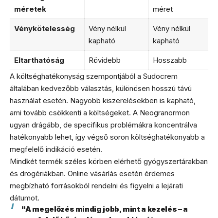
méretek
méret
Vénykötelesség
Vény nélkül
Vény nélkül
kapható
kapható
Eltarthatóság
Rövidebb
Hosszabb
A költséghatékonyság szempontjából a Sudocrem
általában kedvezőbb választás, különösen hosszú távú
használat esetén. Nagyobb kiszerelésekben is kapható,
ami tovább csökkenti a költségeket. A Neogranormon
ugyan drágább, de specifikus problémákra koncentrálva
hatékonyabb lehet, így végső soron költséghatékonyabb a
megfelelő indikáció esetén.
Mindkét termék széles körben elérhető gyógyszertárakban
és drogériákban. Online vásárlás esetén érdemes
megbízható forrásokból rendelni és figyelni a lejárati
dátumot.
"A megelőzés mindig jobb, mint a kezelés – a