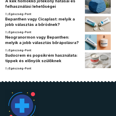
A kék homokkő jótékony hatásai és
felhasználási lehetőségei
By
Egészség-Pont
Bepanthen vagy Cicaplast: melyik a
jobb választás a bőrödnek?
By
Egészség-Pont
Neogranormon vagy Bepanthen:
melyik a jobb választás bőrápolásra?
By
Egészség-Pont
Sudocrem és popsikrém használata:
tippek és előnyök szülőknek
By
Egészség-Pont