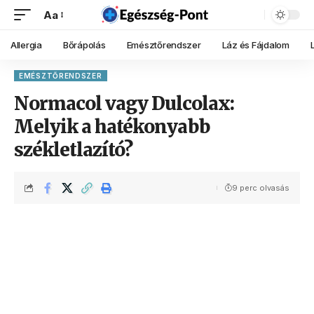
Aa
Allergia
Bőrápolás
Emésztőrendszer
Láz és Fájdalom
EMÉSZTŐRENDSZER
Normacol vagy Dulcolax:
Melyik a hatékonyabb
székletlazító?
9 perc olvasás