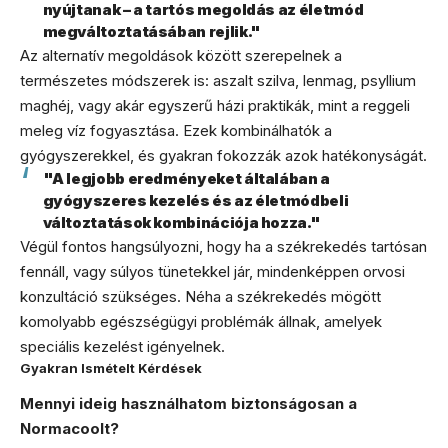
nyújtanak – a tartós megoldás az életmód
megváltoztatásában rejlik."
Az alternatív megoldások között szerepelnek a
természetes módszerek is: aszalt szilva, lenmag, psyllium
maghéj, vagy akár egyszerű házi praktikák, mint a reggeli
meleg víz fogyasztása. Ezek kombinálhatók a
gyógyszerekkel, és gyakran fokozzák azok hatékonyságát.
"A legjobb eredményeket általában a
gyógyszeres kezelés és az életmódbeli
változtatások kombinációja hozza."
Végül fontos hangsúlyozni, hogy ha a székrekedés tartósan
fennáll, vagy súlyos tünetekkel jár, mindenképpen orvosi
konzultáció szükséges. Néha a székrekedés mögött
komolyabb egészségügyi problémák állnak, amelyek
speciális kezelést igényelnek.
Gyakran Ismételt Kérdések
Mennyi ideig használhatom biztonságosan a
Normacoolt?