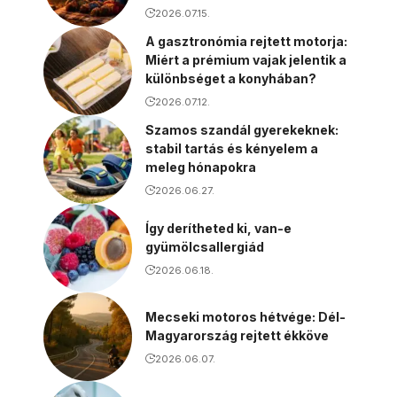
2026.07.15.
A gasztronómia rejtett motorja:
Miért a prémium vajak jelentik a
különbséget a konyhában?
2026.07.12.
Szamos szandál gyerekeknek:
stabil tartás és kényelem a
meleg hónapokra
2026.06.27.
Így derítheted ki, van-e
gyümölcsallergiád
2026.06.18.
Mecseki motoros hétvége: Dél-
Magyarország rejtett ékköve
2026.06.07.