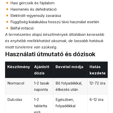
Hasi görcsök és fájdalom
Hasmenés és dehidratáció
Elektrolit-egyensúly zavarása
Függőség kialakulása hosszú távú használat esetén
Bélfal irritáció
A természetes alapú készítmények általában kevesebb
és enyhébb mellékhatást okoznak, de lassabb hatásuk
miatt türelemre van szükség.
Használati útmutató és dózisok
Készítmény
Ajánlott
Bevétel módja
Hatás
dózis
kezdete
Normacol
1-2 tasak
Bő folyadékkal,
12-72 óra
naponta
étkezés után
Dulcolax
1-2
Egészben,
6-12 óra
tabletta
folyadékkal
esti