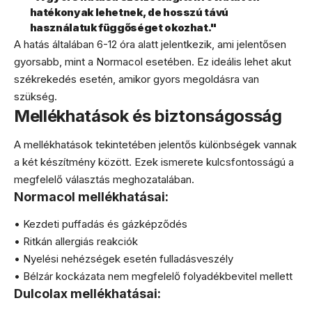
hatékonyak lehetnek, de hosszú távú
használatuk függőséget okozhat."
A hatás általában 6-12 óra alatt jelentkezik, ami jelentősen
gyorsabb, mint a Normacol esetében. Ez ideális lehet akut
székrekedés esetén, amikor gyors megoldásra van
szükség.
Mellékhatások és biztonságosság
A mellékhatások tekintetében jelentős különbségek vannak
a két készítmény között. Ezek ismerete kulcsfontosságú a
megfelelő választás meghozatalában.
Normacol mellékhatásai:
• Kezdeti puffadás és gázképződés
• Ritkán allergiás reakciók
• Nyelési nehézségek esetén fulladásveszély
• Bélzár kockázata nem megfelelő folyadékbevitel mellett
Dulcolax mellékhatásai: