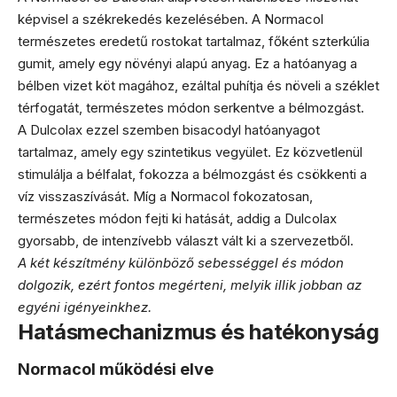
képvisel a székrekedés kezelésében. A Normacol
természetes eredetű rostokat tartalmaz, főként szterkúlia
gumit, amely egy növényi alapú anyag. Ez a hatóanyag a
bélben vizet köt magához, ezáltal puhítja és növeli a széklet
térfogatát, természetes módon serkentve a bélmozgást.
A Dulcolax ezzel szemben bisacodyl hatóanyagot
tartalmaz, amely egy szintetikus vegyület. Ez közvetlenül
stimulálja a bélfalat, fokozza a bélmozgást és csökkenti a
víz visszaszívását. Míg a Normacol fokozatosan,
természetes módon fejti ki hatását, addig a Dulcolax
gyorsabb, de intenzívebb választ vált ki a szervezetből.
A két készítmény különböző sebességgel és módon
dolgozik, ezért fontos megérteni, melyik illik jobban az
egyéni igényeinkhez.
Hatásmechanizmus és hatékonyság
Normacol működési elve