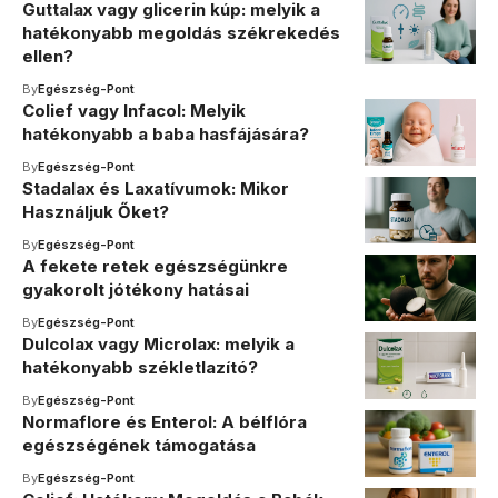
Guttalax vagy glicerin kúp: melyik a
hatékonyabb megoldás székrekedés
ellen?
By
Egészség-Pont
Colief vagy Infacol: Melyik
hatékonyabb a baba hasfájására?
By
Egészség-Pont
Stadalax és Laxatívumok: Mikor
Használjuk Őket?
By
Egészség-Pont
A fekete retek egészségünkre
gyakorolt jótékony hatásai
By
Egészség-Pont
Dulcolax vagy Microlax: melyik a
hatékonyabb székletlazító?
By
Egészség-Pont
Normaflore és Enterol: A bélflóra
egészségének támogatása
By
Egészség-Pont