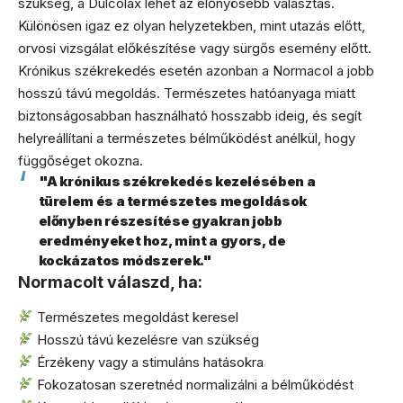
szükség, a Dulcolax lehet az előnyösebb választás.
Különösen igaz ez olyan helyzetekben, mint utazás előtt,
orvosi vizsgálat előkészítése vagy sürgős esemény előtt.
Krónikus székrekedés esetén azonban a Normacol a jobb
hosszú távú megoldás. Természetes hatóanyaga miatt
biztonságosabban használható hosszabb ideig, és segít
helyreállítani a természetes bélműködést anélkül, hogy
függőséget okozna.
"A krónikus székrekedés kezelésében a
türelem és a természetes megoldások
előnyben részesítése gyakran jobb
eredményeket hoz, mint a gyors, de
kockázatos módszerek."
Normacolt válaszd, ha:
Természetes megoldást keresel
Hosszú távú kezelésre van szükség
Érzékeny vagy a stimuláns hatásokra
Fokozatosan szeretnéd normalizálni a bélműködést