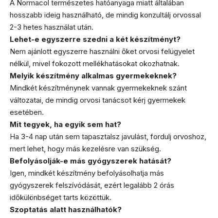
A Normacol természetes hatóanyaga miatt általában
hosszabb ideig használható, de mindig konzultálj orvossal
2-3 hetes használat után.
Lehet-e egyszerre szedni a két készítményt?
Nem ajánlott egyszerre használni őket orvosi felügyelet
nélkül, mivel fokozott mellékhatásokat okozhatnak.
Melyik készítmény alkalmas gyermekeknek?
Mindkét készítménynek vannak gyermekeknek szánt
változatai, de mindig orvosi tanácsot kérj gyermekek
esetében.
Mit tegyek, ha egyik sem hat?
Ha 3-4 nap után sem tapasztalsz javulást, fordulj orvoshoz,
mert lehet, hogy más kezelésre van szükség.
Befolyásolják-e más gyógyszerek hatását?
Igen, mindkét készítmény befolyásolhatja más
gyógyszerek felszívódását, ezért legalább 2 órás
időkülönbséget tarts közöttük.
Szoptatás alatt használhatók?