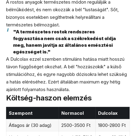
A rostos anyagok természetes módon regulálják a
bélműködést, és nem okozzák a bél "lustaságát". Sőt,
bizonyos esetekben segíthetnek helyreállítani a
természetes bélmozgást.
"A természetes rostok rendszeres
fogyasztása nem csak a székrekedést oldja
meg, hanem javítja az általános emésztési
egészséget is."
A Dulcolax ezzel szemben stimuláns hatása miatt hosszú
távon függőséget okozhat. A bél "hozzászokik" a külső
stimulációhoz, és egyre nagyobb dózisokra lehet szükség
a hatás eléréséhez. Ezért általában maximum egy hétig
ajánlott folyamatos használata.
Költség-haszon elemzés
Szempont
Normacol
Dulcolax
Átlagos ár (30 adag)
2500-3500 Ft
1800-2800 Ft