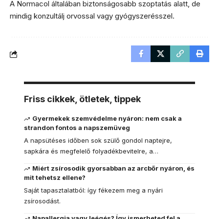
A Normacol általában biztonságosabb szoptatás alatt, de
mindig konzultálj orvossal vagy gyógyszerésszel.
Friss cikkek, ötletek, tippek
Gyermekek szemvédelme nyáron: nem csak a
strandon fontos a napszemüveg
A napsütéses időben sok szülő gondol naptejre,
sapkára és megfelelő folyadékbevitelre, a…
Miért zsírosodik gyorsabban az arcbőr nyáron, és
mit tehetsz ellene?
Saját tapasztalatból: így fékezem meg a nyári
zsírosodást.
Napallergia vagy leégés? Így ismerheted fel a