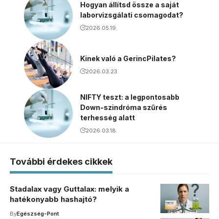
Hogyan állítsd össze a saját
laborvizsgálati csomagodat?
2026.05.19.
Kinek való a GerincPilates?
2026.03.23.
NIFTY teszt: a legpontosabb
Down-szindróma szűrés
terhesség alatt
2026.03.18.
További érdekes cikkek
Stadalax vagy Guttalax: melyik a
hatékonyabb hashajtó?
By
Egészség-Pont