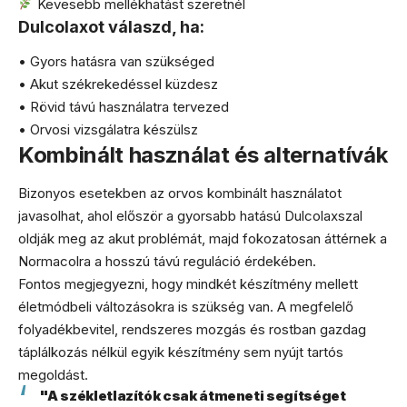
Kevesebb mellékhatást szeretnél
Dulcolaxot válaszd, ha:
• Gyors hatásra van szükséged
• Akut székrekedéssel küzdesz
• Rövid távú használatra tervezed
• Orvosi vizsgálatra készülsz
Kombinált használat és alternatívák
Bizonyos esetekben az orvos kombinált használatot
javasolhat, ahol először a gyorsabb hatású Dulcolaxszal
oldják meg az akut problémát, majd fokozatosan áttérnek a
Normacolra a hosszú távú reguláció érdekében.
Fontos megjegyezni, hogy mindkét készítmény mellett
életmódbeli változásokra is szükség van. A megfelelő
folyadékbevitel, rendszeres mozgás és rostban gazdag
táplálkozás nélkül egyik készítmény sem nyújt tartós
megoldást.
"A székletlazítók csak átmeneti segítséget