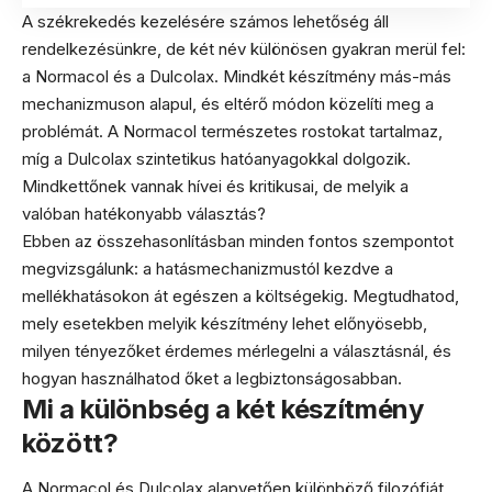
A székrekedés kezelésére számos lehetőség áll
rendelkezésünkre, de két név különösen gyakran merül fel:
a Normacol és a Dulcolax. Mindkét készítmény más-más
mechanizmuson alapul, és eltérő módon közelíti meg a
problémát. A Normacol természetes rostokat tartalmaz,
míg a Dulcolax szintetikus hatóanyagokkal dolgozik.
Mindkettőnek vannak hívei és kritikusai, de melyik a
valóban hatékonyabb választás?
Ebben az összehasonlításban minden fontos szempontot
megvizsgálunk: a hatásmechanizmustól kezdve a
mellékhatásokon át egészen a költségekig. Megtudhatod,
mely esetekben melyik készítmény lehet előnyösebb,
milyen tényezőket érdemes mérlegelni a választásnál, és
hogyan használhatod őket a legbiztonságosabban.
Mi a különbség a két készítmény
között?
A Normacol és Dulcolax alapvetően különböző filozófiát