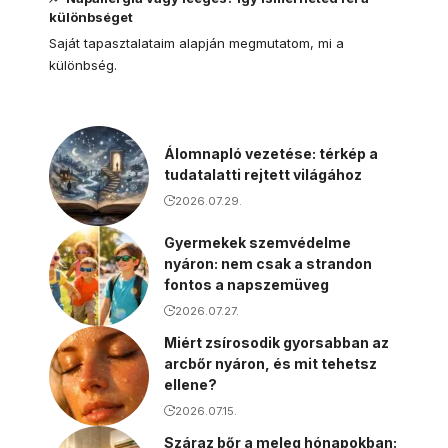
különbséget
Saját tapasztalataim alapján megmutatom, mi a
különbség.
Álomnapló vezetése: térkép a
tudatalatti rejtett világához
2026.07.29.
Gyermekek szemvédelme
nyáron: nem csak a strandon
fontos a napszemüveg
2026.07.27.
Miért zsírosodik gyorsabban az
arcbőr nyáron, és mit tehetsz
ellene?
2026.07.15.
Száraz bőr a meleg hónapokban: