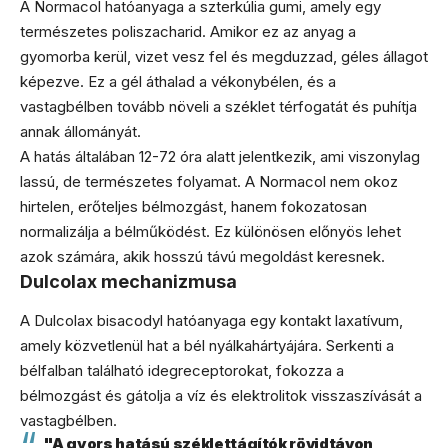
A Normacol hatóanyaga a szterkúlia gumi, amely egy
természetes poliszacharid. Amikor ez az anyag a
gyomorba kerül, vizet vesz fel és megduzzad, géles állagot
képezve. Ez a gél áthalad a vékonybélen, és a
vastagbélben tovább növeli a széklet térfogatát és puhítja
annak állományát.
A hatás általában 12-72 óra alatt jelentkezik, ami viszonylag
lassú, de természetes folyamat. A Normacol nem okoz
hirtelen, erőteljes bélmozgást, hanem fokozatosan
normalizálja a bélműködést. Ez különösen előnyös lehet
azok számára, akik hosszú távú megoldást keresnek.
Dulcolax mechanizmusa
A Dulcolax bisacodyl hatóanyaga egy kontakt laxatívum,
amely közvetlenül hat a bél nyálkahártyájára. Serkenti a
bélfalban található idegreceptorokat, fokozza a
bélmozgást és gátolja a víz és elektrolitok visszaszívását a
vastagbélben.
"A gyors hatású széklettágítók rövidtávon