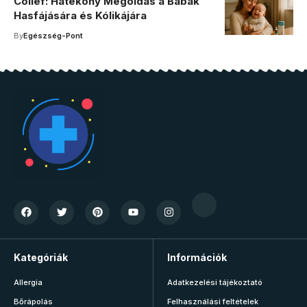
Colief: Hatékony Megoldás a Babák
Hasfájására és Kólikájára
By
Egészség-Pont
Kategóriák
Információk
Allergia
Adatkezelési tájékoztató
Bőrápolás
Felhasználási feltételek