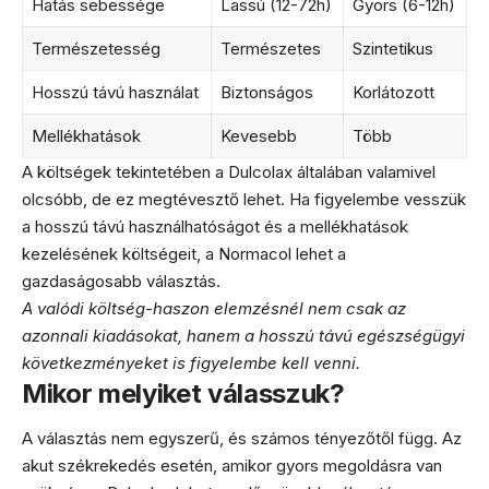
Hatás sebessége
Lassú (12-72h)
Gyors (6-12h)
Természetesség
Természetes
Szintetikus
Hosszú távú használat
Biztonságos
Korlátozott
Mellékhatások
Kevesebb
Több
A költségek tekintetében a Dulcolax általában valamivel
olcsóbb, de ez megtévesztő lehet. Ha figyelembe vesszük
a hosszú távú használhatóságot és a mellékhatások
kezelésének költségeit, a Normacol lehet a
gazdaságosabb választás.
A valódi költség-haszon elemzésnél nem csak az
azonnali kiadásokat, hanem a hosszú távú egészségügyi
következményeket is figyelembe kell venni.
Mikor melyiket válasszuk?
A választás nem egyszerű, és számos tényezőtől függ. Az
akut székrekedés esetén, amikor gyors megoldásra van