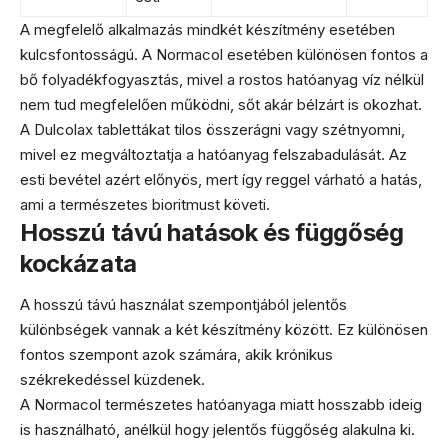
A megfelelő alkalmazás mindkét készítmény esetében
kulcsfontosságú. A Normacol esetében különösen fontos a
bő folyadékfogyasztás, mivel a rostos hatóanyag víz nélkül
nem tud megfelelően működni, sőt akár bélzárt is okozhat.
A Dulcolax tablettákat tilos összerágni vagy szétnyomni,
mivel ez megváltoztatja a hatóanyag felszabadulását. Az
esti bevétel azért előnyös, mert így reggel várható a hatás,
ami a természetes bioritmust követi.
Hosszú távú hatások és függőség
kockázata
A hosszú távú használat szempontjából jelentős
különbségek vannak a két készítmény között. Ez különösen
fontos szempont azok számára, akik krónikus
székrekedéssel küzdenek.
A Normacol természetes hatóanyaga miatt hosszabb ideig
is használható, anélkül hogy jelentős függőség alakulna ki.