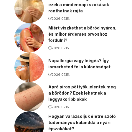
ezek a mindennapi szokások
ronthatnak rajta
2026.07.15.
Miért viszkethet a bőröd nyáron,
és mikor érdemes orvoshoz
fordulni?
2026.07.15.
Napallergia vagy leégés? Így
ismerheted fel a különbséget
2026.07.15.
Apró piros pöttyök jelentek meg
a bőrödön? Ezek lehetnek a
leggyakoribb okok
2026.07.15.
Hogyan varázsoljuk életre szóló
tudományos kalanddá a nyári
éjszakákat?