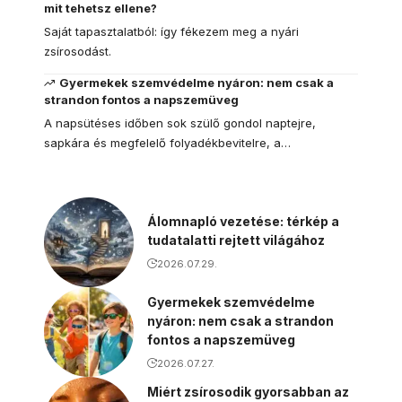
mit tehetsz ellene?
Saját tapasztalatból: így fékezem meg a nyári
zsírosodást.
Gyermekek szemvédelme nyáron: nem csak a
strandon fontos a napszemüveg
A napsütéses időben sok szülő gondol naptejre,
sapkára és megfelelő folyadékbevitelre, a…
Álomnapló vezetése: térkép a
tudatalatti rejtett világához
2026.07.29.
Gyermekek szemvédelme
nyáron: nem csak a strandon
fontos a napszemüveg
2026.07.27.
Miért zsírosodik gyorsabban az