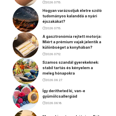
2026.07.15.
Hogyan varázsoljuk életre szóló
tudományos kalanddá a nyári
éjszakákat?
2026.07.15.
A gasztronómia rejtett motorja:
Miért a prémium vajak jelentik a
különbséget a konyhában?
2026.07.12.
Szamos szandál gyerekeknek:
stabil tartás és kényelem a
meleg hónapokra
2026.06.27.
Így derítheted ki, van-e
gyümölcsallergiád
2026.06.18.