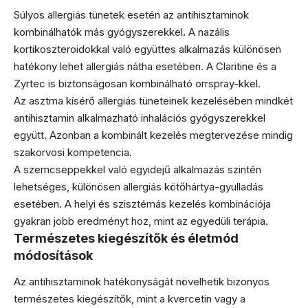
Súlyos allergiás tünetek esetén az antihisztaminok
kombinálhatók más gyógyszerekkel. A nazális
kortikoszteroidokkal való együttes alkalmazás különösen
hatékony lehet allergiás nátha esetében. A Claritine és a
Zyrtec is biztonságosan kombinálható orrspray-kkel.
Az asztma kísérő allergiás tüneteinek kezelésében mindkét
antihisztamin alkalmazható inhalációs gyógyszerekkel
együtt. Azonban a kombinált kezelés megtervezése mindig
szakorvosi kompetencia.
A szemcseppekkel való egyidejű alkalmazás szintén
lehetséges, különösen allergiás kötőhártya-gyulladás
esetében. A helyi és szisztémás kezelés kombinációja
gyakran jobb eredményt hoz, mint az egyedüli terápia.
Természetes kiegészítők és életmód
módosítások
Az antihisztaminok hatékonyságát növelhetik bizonyos
természetes kiegészítők, mint a kvercetin vagy a