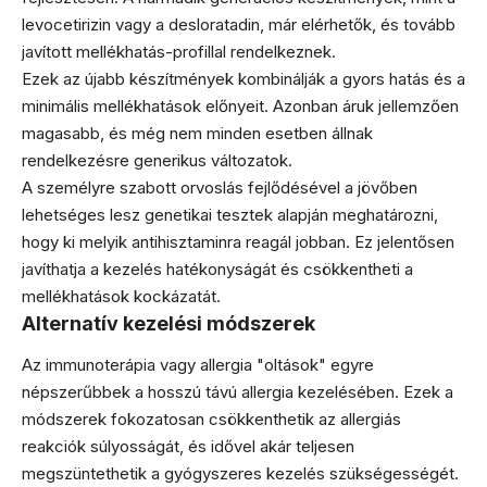
levocetirizin vagy a desloratadin, már elérhetők, és tovább
javított mellékhatás-profillal rendelkeznek.
Ezek az újabb készítmények kombinálják a gyors hatás és a
minimális mellékhatások előnyeit. Azonban áruk jellemzően
magasabb, és még nem minden esetben állnak
rendelkezésre generikus változatok.
A személyre szabott orvoslás fejlődésével a jövőben
lehetséges lesz genetikai tesztek alapján meghatározni,
hogy ki melyik antihisztaminra reagál jobban. Ez jelentősen
javíthatja a kezelés hatékonyságát és csökkentheti a
mellékhatások kockázatát.
Alternatív kezelési módszerek
Az immunoterápia vagy allergia "oltások" egyre
népszerűbbek a hosszú távú allergia kezelésében. Ezek a
módszerek fokozatosan csökkenthetik az allergiás
reakciók súlyosságát, és idővel akár teljesen
megszüntethetik a gyógyszeres kezelés szükségességét.