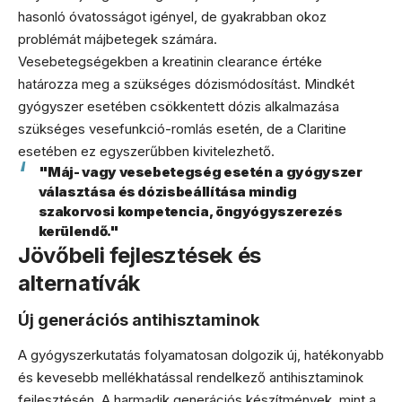
hasonló óvatosságot igényel, de gyakrabban okoz
problémát májbetegek számára.
Vesebetegségekben a kreatinin clearance értéke
határozza meg a szükséges dózismódosítást. Mindkét
gyógyszer esetében csökkentett dózis alkalmazása
szükséges vesefunkció-romlás esetén, de a Claritine
esetében ez egyszerűbben kivitelezhető.
"Máj- vagy vesebetegség esetén a gyógyszer
választása és dózisbeállítása mindig
szakorvosi kompetencia, öngyógyszerezés
kerülendő."
Jövőbeli fejlesztések és
alternatívák
Új generációs antihisztaminok
A gyógyszerkutatás folyamatosan dolgozik új, hatékonyabb
és kevesebb mellékhatással rendelkező antihisztaminok
fejlesztésén. A harmadik generációs készítmények, mint a