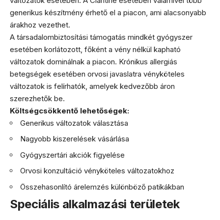
változatok esetében. A Claritine esetében valamivel több
generikus készítmény érhető el a piacon, ami alacsonyabb
árakhoz vezethet.
A társadalombiztosítási támogatás mindkét gyógyszer
esetében korlátozott, főként a vény nélkül kapható
változatok dominálnak a piacon. Krónikus allergiás
betegségek esetében orvosi javaslatra vényköteles
változatok is felírhatók, amelyek kedvezőbb áron
szerezhetők be.
Költségcsökkentő lehetőségek:
Generikus változatok választása
Nagyobb kiszerelések vásárlása
Gyógyszertári akciók figyelése
Orvosi konzultáció vényköteles változatokhoz
Összehasonlító árelemzés különböző patikákban
Speciális alkalmazási területek