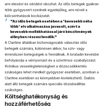
ami elesést és sérülést okozhat. Az idős betegek gyakran
több gyógyszert szednek egyidejűleg, ami növeli a
kölcsönhatások kockázatát.
"Az idős betegek esetében a 'kevesebb néha
több' elv alkalmazása javasolt, ezért a
kevesebb mellékhatással járó készítmények
előnyben részesítendők."
A Claritine általában biztonságosabb választás idős
betegek számára, különösen akkor, ha szív- vagy
érrendszeri betegségek is fennállnak. A loratadin kevésbé
befolyásolja a vérnyomást és a szívritmus-szabályozást.
Krónikus veseelégtelenségben a dóziscsökkentés
szükséges lehet mindkét gyógyszer esetében, azonban a
Claritine esetében ez könnyebben kivitelezhető. Dialízis
alatt álló betegek számára speciális dózisbeállítás
szükséges.
Költséghatékonyság és
hozzáférhetőség