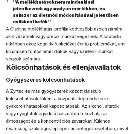
"A mellékhatások nem mindenkinél
jelentkeznek ugyanolyan mértékben, és
sokszor az életmód módosításával jelentősen
csökkenthetők."
A Claritine mellékhatás-profilja kedvezőbb azok számára,
akik vezetnek vagy precíz munkát végeznek. A loratadin
ritkábban okoz kognitív funkciókat érintő problémákat, ami
különösen fontos lehet diákok vagy szellemi munkát
végzők számára.
Kölcsönhatások és ellenjavallatok
Gyógyszeres kölcsönhatások
A Zyrtec és más gyógyszerek között kialakuló
kölcsönhatások főként a központi idegrendszerre
gyakorolt hatásokkal kapcsolatosak. Az alkohol, altatók
vagy nyugtatók egyidejű használata fokozhatja az
álmosságot és a koncentrációs zavarokat. Különös
óvatosság szükséges epilepsziás betegek esetében, mivel