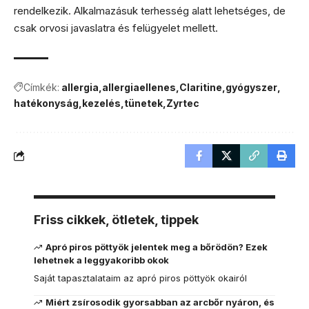
rendelkezik. Alkalmazásuk terhesség alatt lehetséges, de
csak orvosi javaslatra és felügyelet mellett.
Címkék:
allergia
allergiaellenes
Claritine
gyógyszer
hatékonyság
kezelés
tünetek
Zyrtec
Friss cikkek, ötletek, tippek
Apró piros pöttyök jelentek meg a bőrödön? Ezek
lehetnek a leggyakoribb okok
Saját tapasztalataim az apró piros pöttyök okairól
Miért zsírosodik gyorsabban az arcbőr nyáron, és