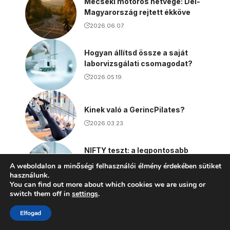
Mecseki motoros hétvége: Dél-
Magyarország rejtett ékköve
2026.06.07.
Hogyan állítsd össze a saját
laborvizsgálati csomagodat?
2026.05.19.
Kinek való a GerincPilates?
2026.03.23.
NIFTY teszt: a legpontosabb
Down-szindróma szűrés
A weboldalon a minőségi felhasználói élmény érdekében sütiket
terhesség alatt
használunk.
You can find out more about which cookies we are using or
2026.03.18.
switch them off in
settings
.
Elfogad
További érdekes cikkek