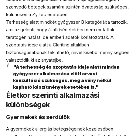
szenvedő betegek számára szintén óvatosság szükséges,
különösen a Zyrtec esetében.
Terhesség alatt mindkét gyógyszer B kategóriába tartozik,
ami azt jelenti, hogy állatkísérletekben nem mutattak
teratogén hatást, de emberi adatok korlátozottak. A
szoptatás ideje alatt a Claritine általában
biztonságosabbnak tekinthető, mivel kisebb mennyiségben
választódik ki az anyatejbe.
"A terhesség és szoptatás ideje alatt minden
gyógyszer alkalmazása előtt orvosi
konzultáció szükséges, még a vény nélkül
kapható készítmények esetében is."
Életkor szerinti alkalmazási
különbségek
Gyermekek és serdülők
A gyermekek allergiás betegségeinek kezelésében