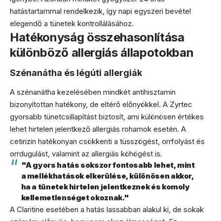
hatástartammal rendelkezik, így napi egyszeri bevétel
elegendő a tünetek kontrollálásához.
Hatékonyság összehasonlítása
különböző allergiás állapotokban
Szénanátha és légúti allergiák
A szénanátha kezelésében mindkét antihisztamin
bizonyítottan hatékony, de eltérő előnyökkel. A Zyrtec
gyorsabb tünetcsillapítást biztosít, ami különösen értékes
lehet hirtelen jelentkező allergiás rohamok esetén. A
cetirizin hatékonyan csökkenti a tüsszögést, orrfolyást és
orrdugulást, valamint az allergiás köhögést is.
"A gyors hatás sokszor fontosabb lehet, mint
a mellékhatások elkerülése, különösen akkor,
ha a tünetek hirtelen jelentkeznek és komoly
kellemetlenséget okoznak."
A Claritine esetében a hatás lassabban alakul ki, de sokak