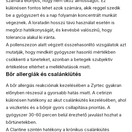
számára előnyös, hogy nem okoz álmosságot. Ez
különösen fontos lehet azok számára, akik reggel szedik
be a gyógyszert és a nap folyamán koncentrált munkát
végeznek. A loratadin hosszú távú használat esetén is
megőrzi hatékonyságát, és kevésbé valószínű, hogy
tolerancia alakul ki iránta.
A pollenszezon alatt végzett összehasonlító vizsgálatok azt
mutatják, hogy mindkét gyógyszer hasonló mértékben
csökkenti a tüneteket, azonban a betegek szubjektív
értékelése eltérhet a mellékhatások miatt.
Bőr allergiák és csalánkiütés
A bőr allergiás reakcióinak kezelésében a Zyrtec gyakran
előnyben részesül a gyorsabb hatás miatt. A cetirizin
különösen hatékony az akut csalánkiütés kezelésében, ahol
a viszketés és a bőrpír gyors csillapítása prioritás. A
gyógyszer 30-60 percen belül érezhető javulást hozhat a
bőrtünetekben.
A Claritine szintén hatékony a krónikus csalánkiütés