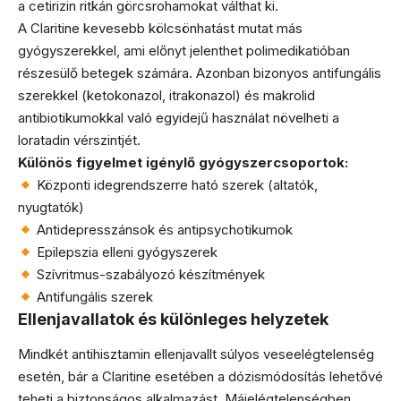
a cetirizin ritkán görcsrohamokat válthat ki.
A Claritine kevesebb kölcsönhatást mutat más
gyógyszerekkel, ami előnyt jelenthet polimedikatióban
részesülő betegek számára. Azonban bizonyos antifungális
szerekkel (ketokonazol, itrakonazol) és makrolid
antibiotikumokkal való egyidejű használat növelheti a
loratadin vérszintjét.
Különös figyelmet igénylő gyógyszercsoportok:
Központi idegrendszerre ható szerek (altatók,
nyugtatók)
Antidepresszánsok és antipsychotikumok
Epilepszia elleni gyógyszerek
Szívritmus-szabályozó készítmények
Antifungális szerek
Ellenjavallatok és különleges helyzetek
Mindkét antihisztamin ellenjavallt súlyos veseelégtelenség
esetén, bár a Claritine esetében a dózismódosítás lehetővé
teheti a biztonságos alkalmazást. Májelégtelenségben