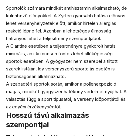
Sportolók számára mindkét antihisztamin alkalmazható, de
különböző előnyökkel. A Zyrtec gyorsabb hatása előnyös
lehet versenyhelyzetek előtt, amikor hirtelen allergiás
reakció lépne fel. Azonban a lehetséges álmosság
hátrányos lehet a teljesítmény szempontjából.
A Claritine esetében a teljesítményre gyakorolt hatás
minimális, ami különösen fontos lehet állóképességi
sportok esetében. A gyógyszer nem szerepel a tiltott
szerek listáján, így versenyszerű sportolás esetén is
biztonságosan alkalmazható.
A szabadtéri sportok során, amikor a pollenexpozíció
magas, mindkét gyógyszer hatékony védelmet nyújthat. A
választás függ a sport típusától, a verseny időpontjától és
az egyéni érzékenységtől.
Hosszú távú alkalmazás
szempontjai