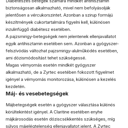
Diabéteszes betegek számára mindkét antihisztamin
biztonságosan alkalmazható, mivel nem befolyásolják
jelentősen a vércukorszintet. Azonban a szirup formájú
készítmények cukortartalmára figyelni kell, különösen
inzulinfüggő diabétesz esetében.
A pajzsmirigy-betegségek nem jelentenek ellenjavallatot
egyik antihisztamin esetében sem. Azonban a gyógyszer-
felszívódás változhat pajzsmirigy-alulműködés esetében,
ami dózismódosítást tehet szükségessé.
Magas vérnyomás esetén mindkét gyógyszer
alkalmazható, de a Zyrtec esetében fokozott figyelmet
igényel a vérnyomás monitorozása, különösen a kezelés
kezdetén.
Máj- és vesebetegségek
Májbetegségek esetén a gyógyszer választása különös
körültekintést igényel. A Claritine esetében enyhe
májkárosodás esetén dóziscsökkentés szükséges, míg
súlyos májelégtelenség ellenjavallatot jelent. A Zyrtec