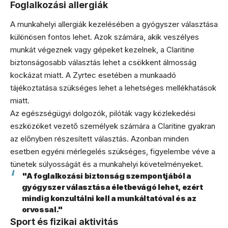
Foglalkozási allergiák
A munkahelyi allergiák kezelésében a gyógyszer választása
különösen fontos lehet. Azok számára, akik veszélyes
munkát végeznek vagy gépeket kezelnek, a Claritine
biztonságosabb választás lehet a csökkent álmosság
kockázat miatt. A Zyrtec esetében a munkaadó
tájékoztatása szükséges lehet a lehetséges mellékhatások
miatt.
Az egészségügyi dolgozók, pilóták vagy közlekedési
eszközöket vezető személyek számára a Claritine gyakran
az előnyben részesített választás. Azonban minden
esetben egyéni mérlegelés szükséges, figyelembe véve a
tünetek súlyosságát és a munkahelyi követelményeket.
"A foglalkozási biztonság szempontjából a
gyógyszer választása életbevágó lehet, ezért
mindig konzultálni kell a munkáltatóval és az
orvossal."
Sport és fizikai aktivitás