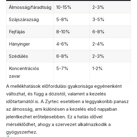
Álmosság/fáradtság
10-15%
2-3%
Szájszárazság
5-8%
3-5%
Fejfájás
8-10%
6-8%
Hányinger
4-6%
2-4%
Szédülés
6-8%
2-3%
Koncentrációs
5-7%
1-2%
zavar
A mellékhatások előfordulási gyakorisága egyénenként
változhat, és függ a dózistól, valamint a kezelés
időtartamától is. A Zyrtec esetében a leggyakoribb panasz
az álmosság, ami különösen a kezelés első napjaiban
jelentkezhet erőteljesebben. Ez a hatás idővel
mérséklődhet, ahogy a szervezet alkalmazkodik a
gyógyszerhez.