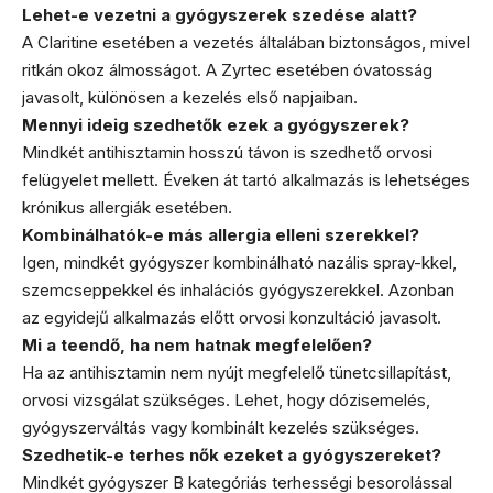
Lehet-e vezetni a gyógyszerek szedése alatt?
A Claritine esetében a vezetés általában biztonságos, mivel
ritkán okoz álmosságot. A Zyrtec esetében óvatosság
javasolt, különösen a kezelés első napjaiban.
Mennyi ideig szedhetők ezek a gyógyszerek?
Mindkét antihisztamin hosszú távon is szedhető orvosi
felügyelet mellett. Éveken át tartó alkalmazás is lehetséges
krónikus allergiák esetében.
Kombinálhatók-e más allergia elleni szerekkel?
Igen, mindkét gyógyszer kombinálható nazális spray-kkel,
szemcseppekkel és inhalációs gyógyszerekkel. Azonban
az egyidejű alkalmazás előtt orvosi konzultáció javasolt.
Mi a teendő, ha nem hatnak megfelelően?
Ha az antihisztamin nem nyújt megfelelő tünetcsillapítást,
orvosi vizsgálat szükséges. Lehet, hogy dózisemelés,
gyógyszerváltás vagy kombinált kezelés szükséges.
Szedhetik-e terhes nők ezeket a gyógyszereket?
Mindkét gyógyszer B kategóriás terhességi besorolással