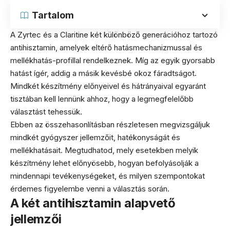
Tartalom
A Zyrtec és a Claritine két különböző generációhoz tartozó
antihisztamin, amelyek eltérő hatásmechanizmussal és
mellékhatás-profillal rendelkeznek. Míg az egyik gyorsabb
hatást ígér, addig a másik kevésbé okoz fáradtságot.
Mindkét készítmény előnyeivel és hátrányaival egyaránt
tisztában kell lennünk ahhoz, hogy a legmegfelelőbb
választást tehessük.
Ebben az összehasonlításban részletesen megvizsgáljuk
mindkét gyógyszer jellemzőit, hatékonyságát és
mellékhatásait. Megtudhatod, mely esetekben melyik
készítmény lehet előnyösebb, hogyan befolyásolják a
mindennapi tevékenységeket, és milyen szempontokat
érdemes figyelembe venni a választás során.
A két antihisztamin alapvető
jellemzői