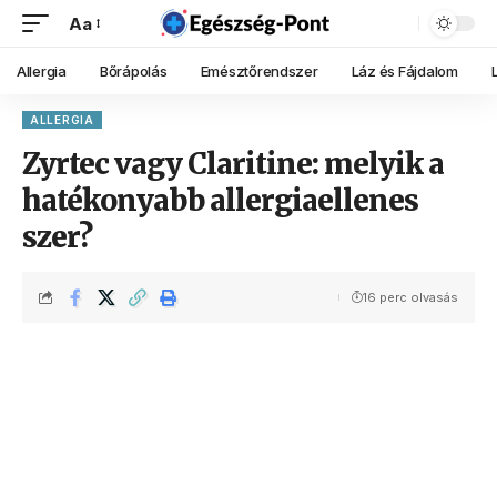
Aa
Allergia
Bőrápolás
Emésztőrendszer
Láz és Fájdalom
ALLERGIA
Zyrtec vagy Claritine: melyik a
hatékonyabb allergiaellenes
szer?
16 perc olvasás