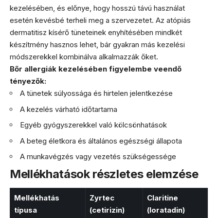
kezelésében, és előnye, hogy hosszú távú használat
esetén kevésbé terheli meg a szervezetet. Az atópiás
dermatitisz kísérő tüneteinek enyhítésében mindkét
készítmény hasznos lehet, bár gyakran más kezelési
módszerekkel kombinálva alkalmazzák őket.
Bőr allergiák kezelésében figyelembe veendő
tényezők:
A tünetek súlyossága és hirtelen jelentkezése
A kezelés várható időtartama
Egyéb gyógyszerekkel való kölcsönhatások
A beteg életkora és általános egészségi állapota
A munkavégzés vagy vezetés szükségessége
Mellékhatások részletes elemzése
Mellékhatás
Zyrtec
Claritine
típusa
(cetirizin)
(loratadin)