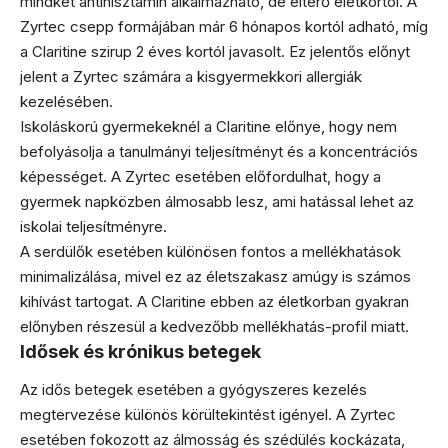
mindkét antihisztamin alkalmazható, de eltérő életkortól. A
Zyrtec csepp formájában már 6 hónapos kortól adható, míg
a Claritine szirup 2 éves kortól javasolt. Ez jelentős előnyt
jelent a Zyrtec számára a kisgyermekkori allergiák
kezelésében.
Iskoláskorú gyermekeknél a Claritine előnye, hogy nem
befolyásolja a tanulmányi teljesítményt és a koncentrációs
képességet. A Zyrtec esetében előfordulhat, hogy a
gyermek napközben álmosabb lesz, ami hatással lehet az
iskolai teljesítményre.
A serdülők esetében különösen fontos a mellékhatások
minimalizálása, mivel ez az életszakasz amúgy is számos
kihívást tartogat. A Claritine ebben az életkorban gyakran
előnyben részesül a kedvezőbb mellékhatás-profil miatt.
Idősek és krónikus betegek
Az idős betegek esetében a gyógyszeres kezelés
megtervezése különös körültekintést igényel. A Zyrtec
esetében fokozott az álmosság és szédülés kockázata,