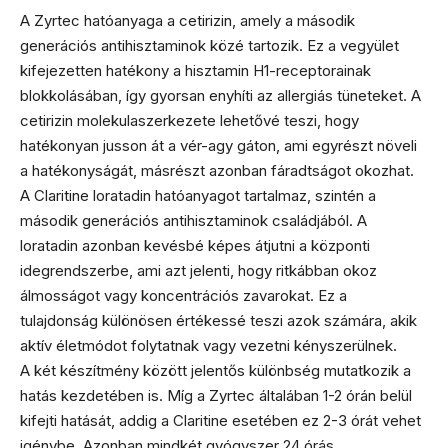
A Zyrtec hatóanyaga a cetirizin, amely a második
generációs antihisztaminok közé tartozik. Ez a vegyület
kifejezetten hatékony a hisztamin H1-receptorainak
blokkolásában, így gyorsan enyhíti az allergiás tüneteket. A
cetirizin molekulaszerkezete lehetővé teszi, hogy
hatékonyan jusson át a vér-agy gáton, ami egyrészt növeli
a hatékonyságát, másrészt azonban fáradtságot okozhat.
A Claritine loratadin hatóanyagot tartalmaz, szintén a
második generációs antihisztaminok családjából. A
loratadin azonban kevésbé képes átjutni a központi
idegrendszerbe, ami azt jelenti, hogy ritkábban okoz
álmosságot vagy koncentrációs zavarokat. Ez a
tulajdonság különösen értékessé teszi azok számára, akik
aktív életmódot folytatnak vagy vezetni kényszerülnek.
A két készítmény között jelentős különbség mutatkozik a
hatás kezdetében is. Míg a Zyrtec általában 1-2 órán belül
kifejti hatását, addig a Claritine esetében ez 2-3 órát vehet
igénybe. Azonban mindkét gyógyszer 24 órás