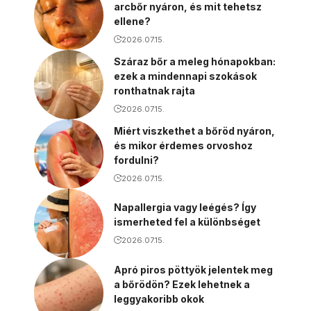
arcbőr nyáron, és mit tehetsz
ellene?
2026.07.15.
Száraz bőr a meleg hónapokban:
ezek a mindennapi szokások
ronthatnak rajta
2026.07.15.
Miért viszkethet a bőröd nyáron,
és mikor érdemes orvoshoz
fordulni?
2026.07.15.
Napallergia vagy leégés? Így
ismerheted fel a különbséget
2026.07.15.
Apró piros pöttyök jelentek meg
a bőrödön? Ezek lehetnek a
leggyakoribb okok