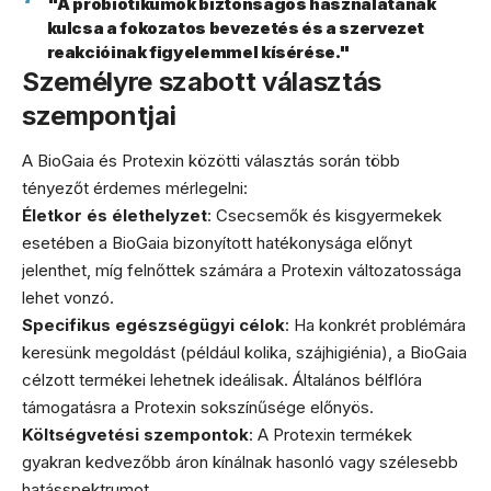
"A probiotikumok biztonságos használatának
kulcsa a fokozatos bevezetés és a szervezet
reakcióinak figyelemmel kísérése."
Személyre szabott választás
szempontjai
A BioGaia és Protexin közötti választás során több
tényezőt érdemes mérlegelni:
Életkor és élethelyzet
: Csecsemők és kisgyermekek
esetében a BioGaia bizonyított hatékonysága előnyt
jelenthet, míg felnőttek számára a Protexin változatossága
lehet vonzó.
Specifikus egészségügyi célok
: Ha konkrét problémára
keresünk megoldást (például kolika, szájhigiénia), a BioGaia
célzott termékei lehetnek ideálisak. Általános bélflóra
támogatásra a Protexin sokszínűsége előnyös.
Költségvetési szempontok
: A Protexin termékek
gyakran kedvezőbb áron kínálnak hasonló vagy szélesebb
hatásspektrumot.