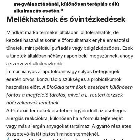
megválasztásánál, különösen terápiás célú
alkalmazás esetén."
Mellékhatások és óvintézkedések
Mindkét márka termékei általában jól tolerálhatók, de
kezdeti használat során előfordulhatnak enyhe emésztési
tünetek, mint például puffadás vagy bélgázképződés. Ezek
a tünetek általában néhány napon belül megszűnnek, ahogy
a szervezet alkalmazkodik.
Immunhiányos állapotokban vagy súlyos betegségek
esetén orvosi konzultáció szükséges a probiotikumok
használata előtt.
A BioGaia termékek esetében különösen
fontos a megfelelő tárolás, mivel a L. reuteri törzsek
hőérzékenyek lehetnek.
A Protexin termékek esetében figyelni kell az esetleges
allergiás reakciókra, különösen ha a formula tejfehérjét
vagy más allergén anyagokat tartalmaz. A gyártó részletes
összetevő-listát biztosít minden terméknél.