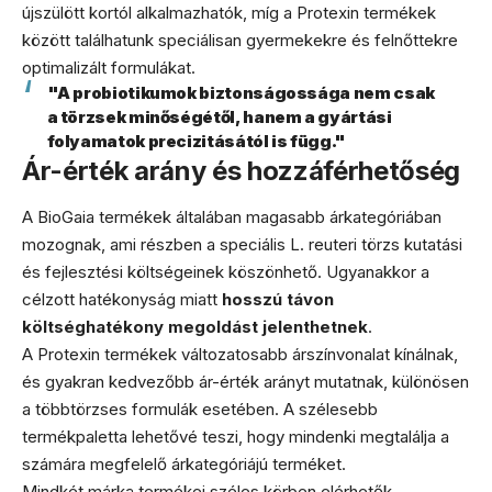
újszülött kortól alkalmazhatók, míg a Protexin termékek
között találhatunk speciálisan gyermekekre és felnőttekre
optimalizált formulákat.
"A probiotikumok biztonságossága nem csak
a törzsek minőségétől, hanem a gyártási
folyamatok precizitásától is függ."
Ár-érték arány és hozzáférhetőség
A BioGaia termékek általában magasabb árkategóriában
mozognak, ami részben a speciális L. reuteri törzs kutatási
és fejlesztési költségeinek köszönhető. Ugyanakkor a
célzott hatékonyság miatt
hosszú távon
költséghatékony megoldást jelenthetnek
.
A Protexin termékek változatosabb árszínvonalat kínálnak,
és gyakran kedvezőbb ár-érték arányt mutatnak, különösen
a többtörzses formulák esetében. A szélesebb
termékpaletta lehetővé teszi, hogy mindenki megtalálja a
számára megfelelő árkategóriájú terméket.
Mindkét márka termékei széles körben elérhetők