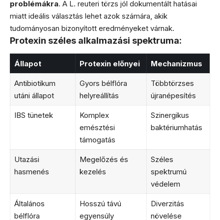
problémákra
. A L. reuteri törzs jól dokumentált hatásai
miatt ideális választás lehet azok számára, akik
tudományosan bizonyított eredményeket várnak.
Protexin széles alkalmazási spektruma:
Állapot
Protexin előnyei
Mechanizmus
Antibiotikum
Gyors bélflóra
Többtörzses
utáni állapot
helyreállítás
újranépesítés
IBS tünetek
Komplex
Szinergikus
emésztési
baktériumhatás
támogatás
Utazási
Megelőzés és
Széles
hasmenés
kezelés
spektrumú
védelem
Általános
Hosszú távú
Diverzitás
bélflóra
egyensúly
növelése