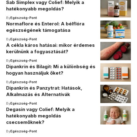
Sab Simplex vagy Colief: Melyik a
hatékonyabb megoldás?
By
Egészség-Pont
Normaflore és Enterol: A bélflóra
egészségének támogatása
By
Egészség-Pont
A cékla káros hatásai: mikor érdemes
kerülnünk a fogyasztását?
By
Egészség-Pont
Dipankrin és Bilagit: Mi a különbség és
hogyan használjuk őket?
By
Egészség-Pont
Dipankrin és Panzytrat: Hatások,
Alkalmazás és Alternatívák
By
Egészség-Pont
Degasin vagy Colief: Melyik a
hatékonyabb megoldás
csecsemőknek?
By
Egészség-Pont