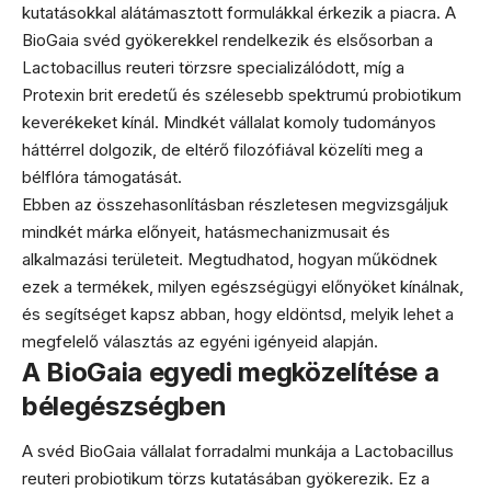
kutatásokkal alátámasztott formulákkal érkezik a piacra. A
BioGaia svéd gyökerekkel rendelkezik és elsősorban a
Lactobacillus reuteri törzsre specializálódott, míg a
Protexin brit eredetű és szélesebb spektrumú probiotikum
keverékeket kínál. Mindkét vállalat komoly tudományos
háttérrel dolgozik, de eltérő filozófiával közelíti meg a
bélflóra támogatását.
Ebben az összehasonlításban részletesen megvizsgáljuk
mindkét márka előnyeit, hatásmechanizmusait és
alkalmazási területeit. Megtudhatod, hogyan működnek
ezek a termékek, milyen egészségügyi előnyöket kínálnak,
és segítséget kapsz abban, hogy eldöntsd, melyik lehet a
megfelelő választás az egyéni igényeid alapján.
A BioGaia egyedi megközelítése a
bélegészségben
A svéd BioGaia vállalat forradalmi munkája a Lactobacillus
reuteri probiotikum törzs kutatásában gyökerezik. Ez a