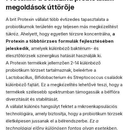
megoldások úttörője
A brit Protexin vállalat több évtizedes tapasztalata a
probiotikumok területén egy teljesen más megközelítést
tükröz. Ahelyett, hogy egyetlen törzsre koncentrálna,
a
Protexin a többtörzses formulák fejlesztésében
jeleskedik
, amelyek különböző baktérium- és
élesztőtörzsek szinergikus hatását használják ki.
A Protexin termékek jellemzően 2-14 különböző
probiotikum törzset tartalmaznak, beleértve a
Lactobacillus, Bifidobacterium és Streptococcus családok
különböző fajtáit. Ez a megközelítés lehetővé teszi, hogy a
termékek szélesebb spektrumban támogassák a bélflóra
diverzitását és stabilitását.
A vállalat különös hangsúlyt fektet a mikroenkapsulációs
technológiára, amely biztosítja, hogy a probiotikum törzsek
életképesen jussanak el a bélrendszerbe.
Ez a
technológiai előny különösen fontos olyan esetekben,