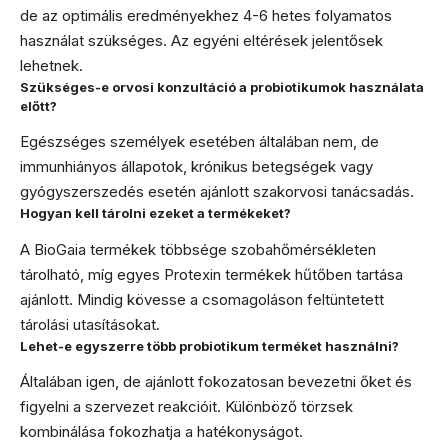
de az optimális eredményekhez 4-6 hetes folyamatos
használat szükséges. Az egyéni eltérések jelentősek
lehetnek.
Szükséges-e orvosi konzultáció a probiotikumok használata
előtt?
Egészséges személyek esetében általában nem, de
immunhiányos állapotok, krónikus betegségek vagy
gyógyszerszedés esetén ajánlott szakorvosi tanácsadás.
Hogyan kell tárolni ezeket a termékeket?
A BioGaia termékek többsége szobahőmérsékleten
tárolható, míg egyes Protexin termékek hűtőben tartása
ajánlott. Mindig kövesse a csomagoláson feltüntetett
tárolási utasításokat.
Lehet-e egyszerre több probiotikum terméket használni?
Általában igen, de ajánlott fokozatosan bevezetni őket és
figyelni a szervezet reakcióit. Különböző törzsek
kombinálása fokozhatja a hatékonyságot.