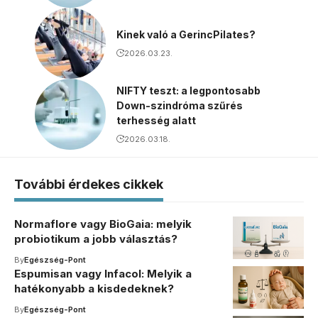
Kinek való a GerincPilates?
2026.03.23.
NIFTY teszt: a legpontosabb
Down-szindróma szűrés
terhesség alatt
2026.03.18.
További érdekes cikkek
Normaflore vagy BioGaia: melyik
probiotikum a jobb választás?
By
Egészség-Pont
Espumisan vagy Infacol: Melyik a
hatékonyabb a kisdedeknek?
By
Egészség-Pont