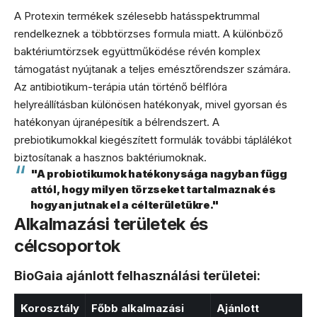
A Protexin termékek szélesebb hatásspektrummal
rendelkeznek a többtörzses formula miatt. A különböző
baktériumtörzsek együttműködése révén komplex
támogatást nyújtanak a teljes emésztőrendszer számára.
Az antibiotikum-terápia után történő bélflóra
helyreállításban különösen hatékonyak, mivel gyorsan és
hatékonyan újranépesítik a bélrendszert. A
prebiotikumokkal kiegészített formulák további táplálékot
biztosítanak a hasznos baktériumoknak.
"A probiotikumok hatékonysága nagyban függ
attól, hogy milyen törzseket tartalmaznak és
hogyan jutnak el a célterületükre."
Alkalmazási területek és
célcsoportok
BioGaia ajánlott felhasználási területei:
Korosztály
Főbb alkalmazási
Ajánlott