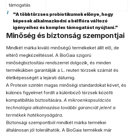
támogatás
"A többtörzses probiotikumok előnye, hogy
képesek alkalmazkodni a bélflóra változó
igényeihez és komplex támogatást nyújtani."
Minőség és biztonság szempontjai
Mindkét márka kiváló minőségű termékeket állít elő, de
eltérő megközelítéssel. A BioGaia szigorú
minőségbiztosítási rendszerrel dolgozik, és minden
termékükben garantálják a L. reuteri törzsek számát és
életképességét a lejárati dátumig.
A Protexin szintén magas minőségi standardokat követ, és
különös figyelmet fordít a különböző törzsek közötti
kompatibilitás biztosítására.
A mikroenkapsulációs
technológia alkalmazása további garanciát jelent a
termékek hatékonyságára.
Biztonsági szempontból mindkét márka termékei
általánosan jól tolerálhatók. A BioGaia termékek már