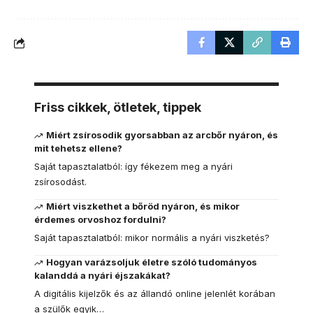
Friss cikkek, ötletek, tippek
Miért zsírosodik gyorsabban az arcbőr nyáron, és
mit tehetsz ellene?
Saját tapasztalatból: így fékezem meg a nyári
zsírosodást.
Miért viszkethet a bőröd nyáron, és mikor
érdemes orvoshoz fordulni?
Saját tapasztalatból: mikor normális a nyári viszketés?
Hogyan varázsoljuk életre szóló tudományos
kalanddá a nyári éjszakákat?
A digitális kijelzők és az állandó online jelenlét korában
a szülők egyik…