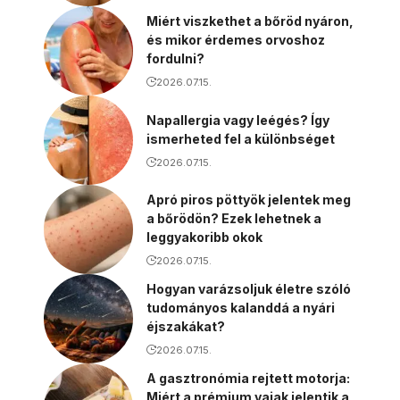
Miért viszkethet a bőröd nyáron,
és mikor érdemes orvoshoz
fordulni?
2026.07.15.
Napallergia vagy leégés? Így
ismerheted fel a különbséget
2026.07.15.
Apró piros pöttyök jelentek meg
a bőrödön? Ezek lehetnek a
leggyakoribb okok
2026.07.15.
Hogyan varázsoljuk életre szóló
tudományos kalanddá a nyári
éjszakákat?
2026.07.15.
A gasztronómia rejtett motorja:
Miért a prémium vajak jelentik a