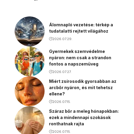
Álomnapló vezetése: térkép a
tudatalatti rejtett világához
2026.07.29.
Gyermekek szemvédelme
nyáron: nem csak a strandon
fontos a napszemüveg
2026.07.27.
Miért zsírosodik gyorsabban az
arcbőr nyáron, és mit tehetsz
ellene?
2026.07.15.
Száraz bőr a meleg hónapokban:
ezek a mindennapi szokások
ronthatnak rajta
2026.07.15.