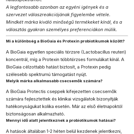
A legfontosabb azonban az egyéni igények és a
szervezet válaszreakciójának figyelembe vétele.
Mindkét márka kiváló minőségű termékeket kínál, és a
választás gyakran személyes preferenciákon múlik.
Mi a különbség a BioGaia és Protexin probiotikumok között?
A BioGaia egyetlen speciális törzsre (Lactobacillus reuteri)
koncentrál, míg a Protexin többtörzses formulákat kínál. A
BioGaia célzottabb hatást biztosít, a Protexin pedig
szélesebb spektrumú támogatást nyújt.
Melyik márka alkalmasabb csecsemők számára?
A BioGaia Protectis cseppek kifejezetten csecsemők
számára fejlesztettek és klinikai vizsgálatok bizonyítják
hatékonyságukat kolika esetén. Már az első életnapoktól
biztonságosan alkalmazható.
Mennyi idő alatt jelentkeznek a probiotikumok hatásai?
A hatások általában 1-2 héten belül kezdenek jelentkezni,