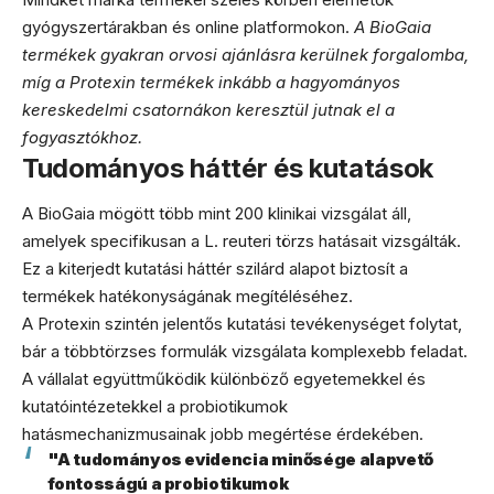
gyógyszertárakban és online platformokon.
A BioGaia
termékek gyakran orvosi ajánlásra kerülnek forgalomba,
míg a Protexin termékek inkább a hagyományos
kereskedelmi csatornákon keresztül jutnak el a
fogyasztókhoz.
Tudományos háttér és kutatások
A BioGaia mögött több mint 200 klinikai vizsgálat áll,
amelyek specifikusan a L. reuteri törzs hatásait vizsgálták.
Ez a kiterjedt kutatási háttér szilárd alapot biztosít a
termékek hatékonyságának megítéléséhez.
A Protexin szintén jelentős kutatási tevékenységet folytat,
bár a többtörzses formulák vizsgálata komplexebb feladat.
A vállalat együttműködik különböző egyetemekkel és
kutatóintézetekkel a probiotikumok
hatásmechanizmusainak jobb megértése érdekében.
"A tudományos evidencia minősége alapvető
fontosságú a probiotikumok