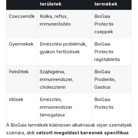
területek
termékek
Csecsemők
Kolika, reflux,
BioGaia
immunerősítés
Protectis
cseppek
Gyermekek
Emésztési problémák,
BioGaia
gyakori fertőzések
Protectis
rágótabletta
Felnőttek
Szájhigiénia,
BioGaia
immunrendszer,
Prodentis,
choleszterin
Gastrus
Idősek
Emésztés,
BioGaia
immunrendszer
Protectis
támogatása
A BioGaia termékek különösen alkalmasak olyan személyek
számára, akik
célzott megoldást keresnek specifikus