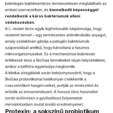
különleges baktériumtörzs természetesen megtalálható az
emberi szervezetben, és
kiemelkedő képességgel
rendelkezik a káros baktériumok elleni
védekezésben
.
A L. reuteri törzs egyik legfontosabb tulajdonsága, hogy
reuterint termel – egy természetes antimikrobiális anyagot,
amely szelektíven gátolja a patogén baktériumok
szaporodását anélkül, hogy károsítaná a hasznos
mikroorganizmusokat. Ez a mechanizmus különösen
értékessé teszi a BioGaia termékeket olyan helyzetekben,
amikor a bélflóra egyensúlya megbomlik.
A klinikai vizsgálatok során bebizonyosodott, hogy a
BioGaia probiotikumai hatékonyan csökkentik a
csecsemőkori hasgörcsöket, javítják az emésztést és
erősítik az immunrendszert.
A hosszú távú használat
során különösen a gyulladásos folyamatok
mérséklésében mutat kiváló eredményeket.
Protexin: a sokszínű probiotikum