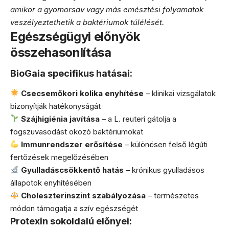
amikor a gyomorsav vagy más emésztési folyamatok
veszélyeztethetik a baktériumok túlélését.
Egészségügyi előnyök
összehasonlítása
BioGaia specifikus hatásai:
Csecsemőkori kolika enyhítése
– klinikai vizsgálatok
bizonyítják hatékonyságát
Szájhigiénia javítása
– a L. reuteri gátolja a
fogszuvasodást okozó baktériumokat
Immunrendszer erősítése
– különösen felső légúti
fertőzések megelőzésében
Gyulladáscsökkentő hatás
– krónikus gyulladásos
állapotok enyhítésében
Choleszterinszint szabályozása
– természetes
módon támogatja a szív egészségét
Protexin sokoldalú előnyei: