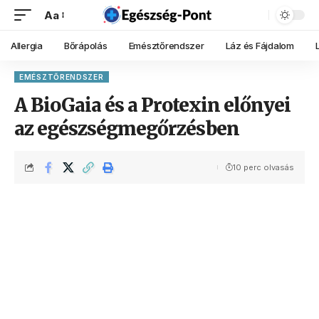
Aa
Allergia
Bőrápolás
Emésztőrendszer
Láz és Fájdalom
EMÉSZTŐRENDSZER
A BioGaia és a Protexin előnyei
az egészségmegőrzésben
10 perc olvasás