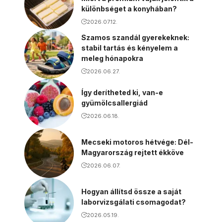
különbséget a konyhában?
2026.07.12.
Szamos szandál gyerekeknek:
stabil tartás és kényelem a
meleg hónapokra
2026.06.27.
Így derítheted ki, van-e
gyümölcsallergiád
2026.06.18.
Mecseki motoros hétvége: Dél-
Magyarország rejtett ékköve
2026.06.07.
Hogyan állítsd össze a saját
laborvizsgálati csomagodat?
2026.05.19.